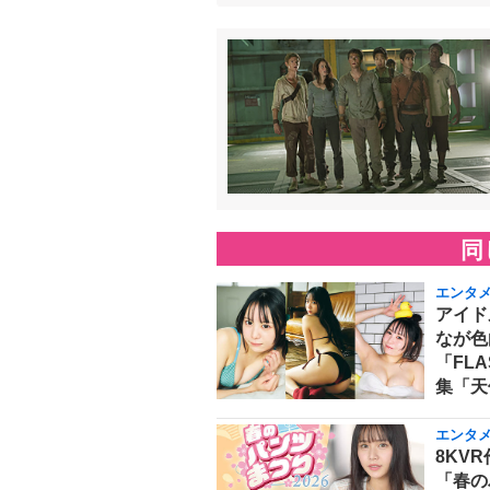
同
エンタ
アイド
なが色
「FL
集「天
エンタ
8KVR
「春の