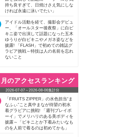
持ち良すぎて、日焼けさえ気にしな
ければ永遠に泳いでたい」
アイドル活動を経て、撮影会デビュ
ー、「オールスター後夜祭」に白ビ
キニ姿で出演して話題になった五木
ゆうりが白ビキニやメガネ姿などを
披露! 「FLASH」で初めての雑誌グ
ラビア挑戦～特技は人の名前を忘れ
ないこと
ヵ月のアクセスランキング
2026-07-07
～
2026-08-06
集計分
「FRUITS ZIPPER」の水色担当“ま
なふぃ”こと真中まなが待望の初水
着グラビアに挑戦! 「週刊プレイボ
ーイ」でメリハリのある美ボディを
披露～「ビキニとか下着みたいなも
のを人前で着るのは初めてかも」