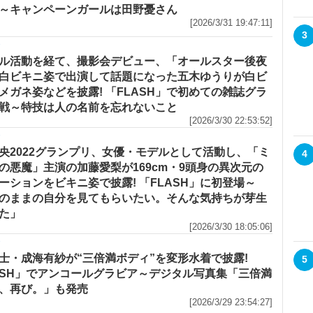
～キャンペーンガールは田野憂さん
[2026/3/31 19:47:11]
3
メ
ル活動を経て、撮影会デビュー、「オールスター後夜
白ビキニ姿で出演して話題になった五木ゆうりが白ビ
メガネ姿などを披露! 「FLASH」で初めての雑誌グラ
戦～特技は人の名前を忘れないこと
[2026/3/30 22:53:52]
メ
央2022グランプリ、女優・モデルとして活動し、「ミ
4
の悪魔」主演の加藤愛梨が169cm・9頭身の異次元の
ーションをビキニ姿で披露! 「FLASH」に初登場～
のままの自分を見てもらいたい。そんな気持ちが芽生
た」
[2026/3/30 18:05:06]
メ
士・成海有紗が“三倍満ボディ”を変形水着で披露!
5
ASH」でアンコールグラビア～デジタル写真集「三倍満
、再び。」も発売
[2026/3/29 23:54:27]