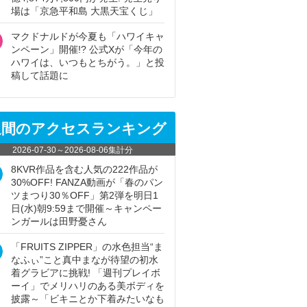
場は「京急平和島 大黒天宝くじ」
マクドナルドが今夏も「ハワイキャ
ンペーン」開催!? 公式Xが「今年の
ハワイは、いつもとちがう。」と投
稿して話題に
週間のアクセスランキング
2026-07-30
～
2026-08-06
集計分
8KVR作品を含む人気の222作品が
30%OFF! FANZA動画が「春のパン
ツまつり30％OFF」第2弾を明日1
日(水)朝9:59まで開催～キャンペー
ンガールは田野憂さん
「FRUITS ZIPPER」の水色担当“ま
なふぃ”こと真中まなが待望の初水
着グラビアに挑戦! 「週刊プレイボ
ーイ」でメリハリのある美ボディを
披露～「ビキニとか下着みたいなも