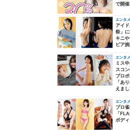
で開催
エンタ
アイド
祭」に
キニや
ビア挑
エンタ
ミス中
スコン
プロポ
「あり
えまし
エンタ
プロ雀
「FL
ボディ