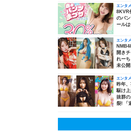
エンタ
8KV
のパン
ールは
エンタ
NMB
開きチ
れーち
未公開
エンタ
昨年、
駆け上
抜群の
裂! 