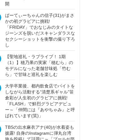
開
ぱーてぃーちゃんの信子(31)がまさ
かの初グラビアに挑戦!
「FRIDAY」でおなじみのタイトな
ジーンズを脱いだスキャンダラスな
セクシーショットを衝撃の撮り下ろ
し
【聖地巡礼・ラブライブ！ 1期
（1）】穂乃果の実家「穂むら」の
モデルになった老舗甘味処「竹む
ら」で甘味と巡礼を楽しむ
大学卒業後、都内飲食店でバイトを
しながら活動する“清楚系ギャル”笹
倉彩が人生初のグラビアに挑戦!
「FLASH」で鮮烈グラビアデビュ
ー～「仲間には『あやちゃみ』と呼
ばれています(笑)」
TBSの出水麻衣アナ(40)が水着姿も
披露! 自身のInstagramに弾丸台湾
旅を投稿して話題に～「プールが気