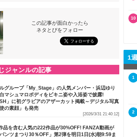
10
この記事が面白かったら
ネタとぴをフォロー
1
じジャンルの記事
1
メ
ルグループ「My_Stage」の人気メンバー・浜辺ゆり
白マシュマロボディをビキニ姿や入浴姿で披露!
ASH」に初グラビアのアザーカット掲載～デジタル写真
使の素顔」も発売
2
[2026/3/31 21:40:12]
メ
作品を含む人気の222作品が30%OFF! FANZA動画が
パンツまつり30％OFF」第2弾を明日1日(水)朝9:59ま