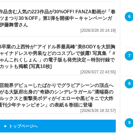
メ
R作品含む人気の223作品が30%OFF! FANZA動画が「春
6
ツまつり30％OFF」第1弾を開催中～キャンペーンガ
伊藤舞雪さん
[2026/3/28 20:14:19]
メ
48卒業の上西怜が“アイドル界最高峰”美BODYを大胆胸
ャイナドレスや男装などのコスプレで披露! 写真集「 #
7
ゃんこれくしょん 」の電子版も発売決定～特別付録で
カットも掲載 [写真10枚]
[2026/3/27 22:43:55]
メ
8
芸能界デビューしたばかりでグラビアシーンの頂点へ
がる大阪府出身の“奇跡のシンデレラガール”溝端葵の
ルックスと衝撃美ボディがイエローや黒ビキニで大炸
「週刊少年チャンピオン」の表紙＆巻頭に登場
[2026/3/26 18:32:57]
9
トップページへ
▲