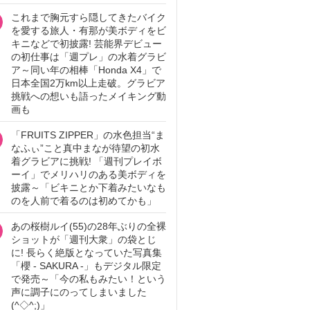
これまで胸元すら隠してきたバイク
を愛する旅人・有那が美ボディをビ
キニなどで初披露! 芸能界デビュー
の初仕事は「週プレ」の水着グラビ
ア～同い年の相棒「Honda X4」で
日本全国2万km以上走破。グラビア
挑戦への想いも語ったメイキング動
画も
「FRUITS ZIPPER」の水色担当“ま
なふぃ”こと真中まなが待望の初水
着グラビアに挑戦! 「週刊プレイボ
ーイ」でメリハリのある美ボディを
披露～「ビキニとか下着みたいなも
のを人前で着るのは初めてかも」
あの桜樹ルイ(55)の28年ぶりの全裸
ショットが「週刊大衆」の袋とじ
に! 長らく絶版となっていた写真集
「櫻 - SAKURA -」もデジタル限定
で発売～「今の私もみたい！という
声に調子にのってしまいました
(^◇^;)」