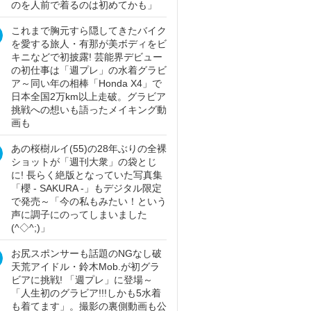
のを人前で着るのは初めてかも」
これまで胸元すら隠してきたバイク
を愛する旅人・有那が美ボディをビ
キニなどで初披露! 芸能界デビュー
の初仕事は「週プレ」の水着グラビ
ア～同い年の相棒「Honda X4」で
日本全国2万km以上走破。グラビア
挑戦への想いも語ったメイキング動
画も
あの桜樹ルイ(55)の28年ぶりの全裸
ショットが「週刊大衆」の袋とじ
に! 長らく絶版となっていた写真集
「櫻 - SAKURA -」もデジタル限定
で発売～「今の私もみたい！という
声に調子にのってしまいました
(^◇^;)」
お尻スポンサーも話題のNGなし破
天荒アイドル・鈴木Mob.が初グラ
ビアに挑戦! 「週プレ」に登場～
「人生初のグラビア!!!しかも5水着
も着てます」。撮影の裏側動画も公