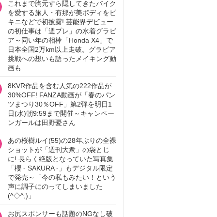
これまで胸元すら隠してきたバイク
を愛する旅人・有那が美ボディをビ
キニなどで初披露! 芸能界デビュー
の初仕事は「週プレ」の水着グラビ
ア～同い年の相棒「Honda X4」で
日本全国2万km以上走破。グラビア
挑戦への想いも語ったメイキング動
画も
8KVR作品を含む人気の222作品が
30%OFF! FANZA動画が「春のパン
ツまつり30％OFF」第2弾を明日1
日(水)朝9:59まで開催～キャンペー
ンガールは田野憂さん
あの桜樹ルイ(55)の28年ぶりの全裸
ショットが「週刊大衆」の袋とじ
に! 長らく絶版となっていた写真集
「櫻 - SAKURA -」もデジタル限定
で発売～「今の私もみたい！という
声に調子にのってしまいました
(^◇^;)」
お尻スポンサーも話題のNGなし破