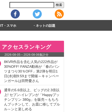
IT・スマホ
ネットの話題
アクセスランキング
2026-08-05
～
2026-08-06
集計分
8KVR作品を含む人気の222作品が
30%OFF! FANZA動画が「春のパン
ツまつり30％OFF」第2弾を明日1
日(水)朝9:59まで開催～キャンペー
ンガールは田野憂さん
通常の5.6倍以上、ビッグの2.3倍以
上! セブン‐イレブンが「Happyプッ
チンプリン 380g」を販売～もちろ
んプッチンして、お皿に移してプル
ル～ンと楽しめる