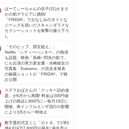
ぱーてぃーちゃんの信子(31)がまさ
かの初グラビアに挑戦!
「FRIDAY」でおなじみのタイトな
ジーンズを脱いだスキャンダラスな
セクシーショットを衝撃の撮り下ろ
し
「そのヒップ、国宝超え。」
Netflix「シティーハンター」の熱演
も話題、映画「長崎─閃光の影で」
にも出演の実力派女優・水崎綾女の
写真集「Euteamo」の完全未発表
の秘蔵ショットが「FRIDAY」で独
占公開
ステラおばさんの「クッキー詰め放
題」が6月から再開! 料金は200円値
上げの税込1,900円に～毎月19日に
開催。鳥インフルエンザ流行の影響
により3月から一時休止
数字選択式宝くじ「ロト 6」で1等5
億4,874万7,800円が発生! 発生売り