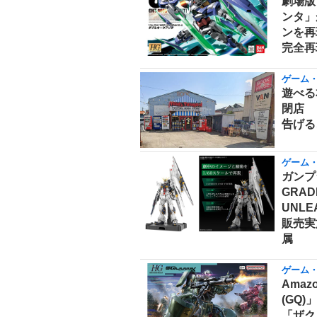
劇場版
ンタ」
ンを再
完全再
ゲーム
遊べる
閉店 
告げる
ゲーム
ガンプ
GRAD
UNLE
販売実
属
ゲーム
Amaz
(GQ
「ザク