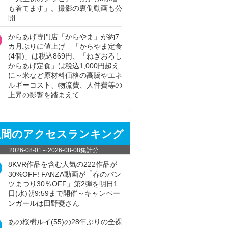
も着てます」。撮影の裏側動画も公
開
からあげ専門店「からやま」が約7
カ月ぶりに値上げ 「からやま定食
(4個)」は税込869円、「ねぎおろし
からあげ定食」は税込1,000円超え
に～米など原材料価格の高騰やエネ
ルギーコスト、物流費、人件費等の
上昇の影響を踏まえて
週間のアクセスランキング
2026-08-01
～
2026-08-08
集計分
8KVR作品を含む人気の222作品が
30%OFF! FANZA動画が「春のパン
ツまつり30％OFF」第2弾を明日1
日(水)朝9:59まで開催～キャンペー
ンガールは田野憂さん
あの桜樹ルイ(55)の28年ぶりの全裸