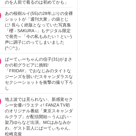
のを人前で着るのは初めてかも」
あの桜樹ルイ(55)の28年ぶりの全裸
ショットが「週刊大衆」の袋とじ
に! 長らく絶版となっていた写真集
「櫻 - SAKURA -」もデジタル限定
で発売～「今の私もみたい！という
声に調子にのってしまいました
(^◇^;)」
ぱーてぃーちゃんの信子(31)がまさ
かの初グラビアに挑戦!
「FRIDAY」でおなじみのタイトな
ジーンズを脱いだスキャンダラスな
セクシーショットを衝撃の撮り下ろ
し
地上波では見られない、新感覚セク
シー女優バラエティ! FANZA TV初
のオリジナル番組「東京スキャンダ
ルクラブ」が配信開始～うんぱい・
架乃ゆらなど出演。MCはみなみか
わ、ゲスト芸人にぱーてぃちゃん、
松崎克俊