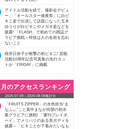
アイドル活動を経て、撮影会デビュ
ー、「オールスター後夜祭」に白ビ
キニ姿で出演して話題になった五木
ゆうりが白ビキニやメガネ姿などを
披露! 「FLASH」で初めての雑誌グ
ラビア挑戦～特技は人の名前を忘れ
ないこと
桜井日奈子が衝撃の初ビキニ! 芸能
活動10周年記念写真集の先行カッ
トが「FRIDAY」に掲載
ヵ月のアクセスランキング
2026-07-09
～
2026-08-08
集計分
「FRUITS ZIPPER」の水色担当“ま
なふぃ”こと真中まなが待望の初水
着グラビアに挑戦! 「週刊プレイボ
ーイ」でメリハリのある美ボディを
披露～「ビキニとか下着みたいなも