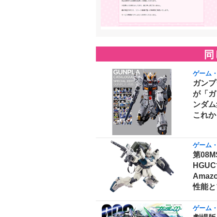
同
ゲーム
ガンプ
が「ガ
ンダム
これか
ゲーム
第08
HGUC
Ama
性能と
ゲーム