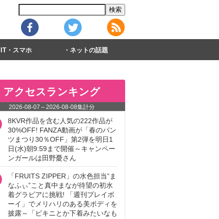
IT・スマホ
ネットの話題
アクセスランキング
2026-08-07
～
2026-08-08
集計分
8KVR作品を含む人気の222作品が
30%OFF! FANZA動画が「春のパン
ツまつり30％OFF」第2弾を明日1
日(水)朝9:59まで開催～キャンペー
ンガールは田野憂さん
「FRUITS ZIPPER」の水色担当“ま
なふぃ”こと真中まなが待望の初水
着グラビアに挑戦! 「週刊プレイボ
ーイ」でメリハリのある美ボディを
披露～「ビキニとか下着みたいなも