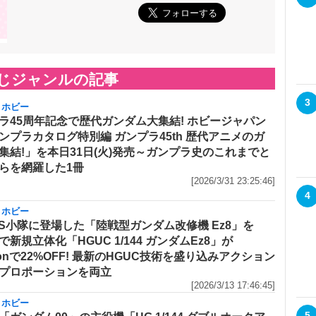
じジャンルの記事
3
・ホビー
ラ45周年記念で歴代ガンダム大集結! ホビージャパン
ンプラカタログ特別編 ガンプラ45th 歴代アニメのガ
集結!」を本日31日(火)発売～ガンプラ史のこれまでと
らを網羅した1冊
[2026/3/31 23:25:46]
4
・ホビー
MS小隊に登場した「陸戦型ガンダム改修機 Ez8」を
で新規立体化「HGUC 1/144 ガンダムEz8」が
zonで22%OFF! 最新のHGUC技術を盛り込みアクション
プロポーションを両立
[2026/3/13 17:46:45]
・ホビー
5