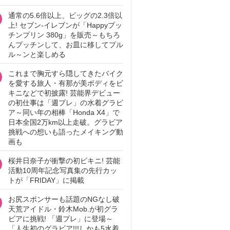
通常の5.6倍以上、ビッグの2.3倍以
上! セブン‐イレブンが「Happyプッ
チンプリン 380g」を販売～もちろ
んプッチンして、お皿に移してプル
ル～ンと楽しめる
これまで胸元すら隠してきたバイク
を愛する旅人・有那が美ボディをビ
キニなどで初披露! 芸能界デビュー
の初仕事は「週プレ」の水着グラビ
ア～同い年の相棒「Honda X4」で
日本全国2万km以上走破。グラビア
挑戦への想いも語ったメイキング動
画も
桜井日奈子が衝撃の初ビキニ! 芸能
活動10周年記念写真集の先行カッ
トが「FRIDAY」に掲載
お尻スポンサーも話題のNGなし破
天荒アイドル・鈴木Mob.が初グラ
ビアに挑戦! 「週プレ」に登場～
「人生初のグラビア!!!しかも5水着