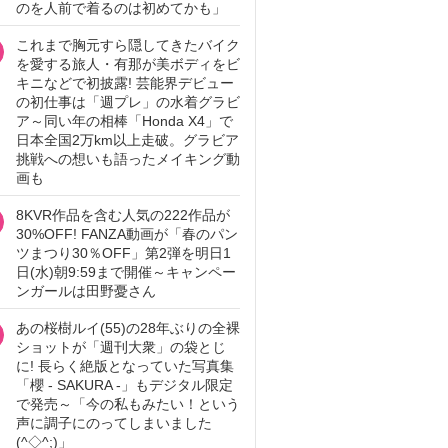
のを人前で着るのは初めてかも」
これまで胸元すら隠してきたバイク
を愛する旅人・有那が美ボディをビ
キニなどで初披露! 芸能界デビュー
の初仕事は「週プレ」の水着グラビ
ア～同い年の相棒「Honda X4」で
日本全国2万km以上走破。グラビア
挑戦への想いも語ったメイキング動
画も
8KVR作品を含む人気の222作品が
30%OFF! FANZA動画が「春のパン
ツまつり30％OFF」第2弾を明日1
日(水)朝9:59まで開催～キャンペー
ンガールは田野憂さん
あの桜樹ルイ(55)の28年ぶりの全裸
ショットが「週刊大衆」の袋とじ
に! 長らく絶版となっていた写真集
「櫻 - SAKURA -」もデジタル限定
で発売～「今の私もみたい！という
声に調子にのってしまいました
(^◇^;)」