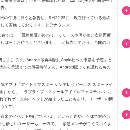
影響を及ぼす不具合を確認した為、12/4(金)中の再開を中止
報告。
6
5日の午後に行うと報告し、5日22:35に「現在行っている最終
長して実施しております」とアナウンス。
の発表では、「最終検証が終わり、リリース準備が整い次第再度
今しばらくお待ちくださいませ。」と報告しており、再開の目
7
。
しましては、Android版再開後にApple社への申請を予定」と
請から承認までの所要時間ぶん、Android版よりも遅れるもの
アプリ「アイドルマスター シンデレラガールズ スターライ
（金）から、「ラブライブ！スクールアイドルフェスティバル」
8
それぞれゲーム内イベントが始まったこともあり、ユーザーの間
ようです。
9
週末のイベント明けでいいよ」といった声や、不休で対応し
る心優しいユーザーも。一方で、「緊急メンテがこう長引くよ