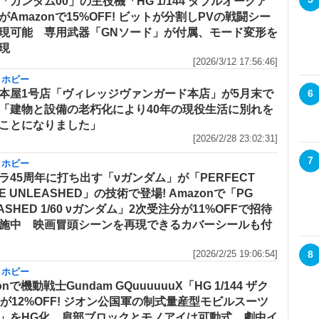
「ガンダム00」の主役機「HG 1/144 ダブルオークア
がAmazonで15%OFF! ビットが分割しPVの戦闘シー
現可能 専用武器「GNソード」が付属、モード変形を
現
[2026/3/12 17:56:46]
・ホビー
本屋1号店「ヴィレッジヴァンガード本店」が5月末で
6
「建物と設備の老朽化により40年の現役生活に別れを
ことになりました」
[2026/2/28 23:02:31]
7
・ホビー
ラ45周年に打ち出す「νガンダム」が「PERFECT
E UNLEASHED」の技術で登場! Amazonで「PG
ASHED 1/60 νガンダム」2次受注分が11%OFFで招待
施中 映画冒頭シーンを再現できるカバーシールも付
8
[2026/2/25 19:06:54]
・ホビー
onで機動戦士Gundam GQuuuuuuX「HG 1/144 ザク
)」が12%OFF! ジオン公国軍の制式量産型モビルスーツ
」をHG化。肩部ブロックとモノアイは可動式。劇中イ