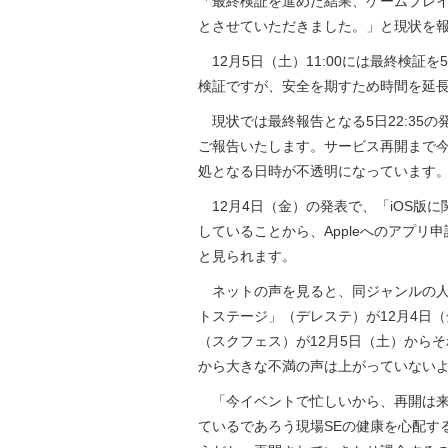
「最終検証を進めた結果、ゲームプレイに
とさせていただきました。」と現状を
12月5日（土）11:00には最終検証を
検証ですが、安全を期すため時間を延
現状では最終報告となる5日22:35
ご報告いたします。サービス再開まで
処となる日時が不透明になっています
12月4日（金）の発表で、「iOS版に関
していることから、Appleへのアプリ申
と見られます。
ネットの声を見ると、同ジャンルの人気
トステージ」（デレステ）が12月4日
（スクフェス）が12月5日（土）から
から大きな不満の声は上がっていない
「今イベントで忙しいから、再開は来
ているであろう現場SEの健康を心配す