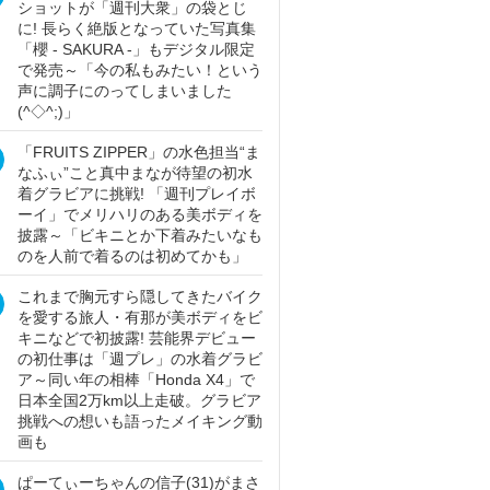
ショットが「週刊大衆」の袋とじ
に! 長らく絶版となっていた写真集
「櫻 - SAKURA -」もデジタル限定
で発売～「今の私もみたい！という
声に調子にのってしまいました
(^◇^;)」
「FRUITS ZIPPER」の水色担当“ま
なふぃ”こと真中まなが待望の初水
着グラビアに挑戦! 「週刊プレイボ
ーイ」でメリハリのある美ボディを
披露～「ビキニとか下着みたいなも
のを人前で着るのは初めてかも」
これまで胸元すら隠してきたバイク
を愛する旅人・有那が美ボディをビ
キニなどで初披露! 芸能界デビュー
の初仕事は「週プレ」の水着グラビ
ア～同い年の相棒「Honda X4」で
日本全国2万km以上走破。グラビア
挑戦への想いも語ったメイキング動
画も
ぱーてぃーちゃんの信子(31)がまさ