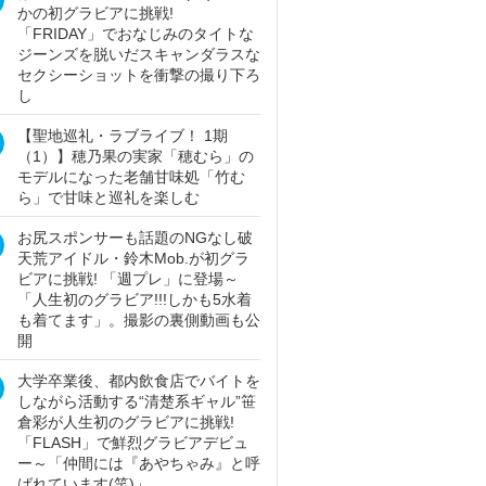
かの初グラビアに挑戦!
「FRIDAY」でおなじみのタイトな
ジーンズを脱いだスキャンダラスな
セクシーショットを衝撃の撮り下ろ
し
【聖地巡礼・ラブライブ！ 1期
（1）】穂乃果の実家「穂むら」の
モデルになった老舗甘味処「竹む
ら」で甘味と巡礼を楽しむ
お尻スポンサーも話題のNGなし破
天荒アイドル・鈴木Mob.が初グラ
ビアに挑戦! 「週プレ」に登場～
「人生初のグラビア!!!しかも5水着
も着てます」。撮影の裏側動画も公
開
大学卒業後、都内飲食店でバイトを
しながら活動する“清楚系ギャル”笹
倉彩が人生初のグラビアに挑戦!
「FLASH」で鮮烈グラビアデビュ
ー～「仲間には『あやちゃみ』と呼
ばれています(笑)」