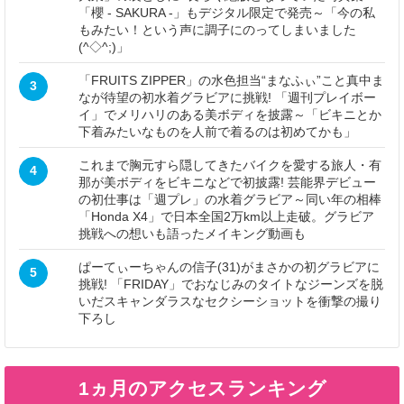
「櫻 - SAKURA -」もデジタル限定で発売～「今の私
もみたい！という声に調子にのってしまいました
(^◇^;)」
「FRUITS ZIPPER」の水色担当“まなふぃ”こと真中ま
3
なが待望の初水着グラビアに挑戦! 「週刊プレイボー
イ」でメリハリのある美ボディを披露～「ビキニとか
下着みたいなものを人前で着るのは初めてかも」
これまで胸元すら隠してきたバイクを愛する旅人・有
4
那が美ボディをビキニなどで初披露! 芸能界デビュー
の初仕事は「週プレ」の水着グラビア～同い年の相棒
「Honda X4」で日本全国2万km以上走破。グラビア
挑戦への想いも語ったメイキング動画も
ぱーてぃーちゃんの信子(31)がまさかの初グラビアに
5
挑戦! 「FRIDAY」でおなじみのタイトなジーンズを脱
いだスキャンダラスなセクシーショットを衝撃の撮り
下ろし
1ヵ月のアクセスランキング