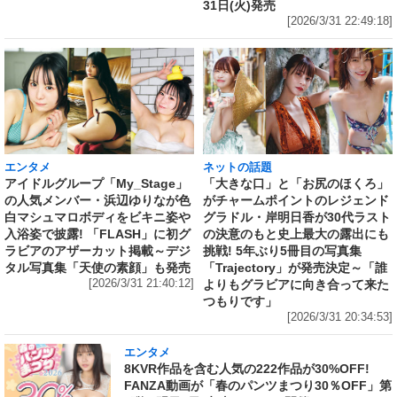
31日(火)発売
[2026/3/31 22:49:18]
エンタメ
ネットの話題
アイドルグループ「My_Stage」
「大きな口」と「お尻のほくろ」
の人気メンバー・浜辺ゆりなが色
がチャームポイントのレジェンド
白マシュマロボディをビキニ姿や
グラドル・岸明日香が30代ラスト
入浴姿で披露! 「FLASH」に初グ
の決意のもと史上最大の露出にも
ラビアのアザーカット掲載～デジ
挑戦! 5年ぶり5冊目の写真集
タル写真集「天使の素顔」も発売
「Trajectory」が発売決定～「誰
[2026/3/31 21:40:12]
よりもグラビアに向き合って来た
つもりです」
[2026/3/31 20:34:53]
エンタメ
8KVR作品を含む人気の222作品が30%OFF!
FANZA動画が「春のパンツまつり30％OFF」第