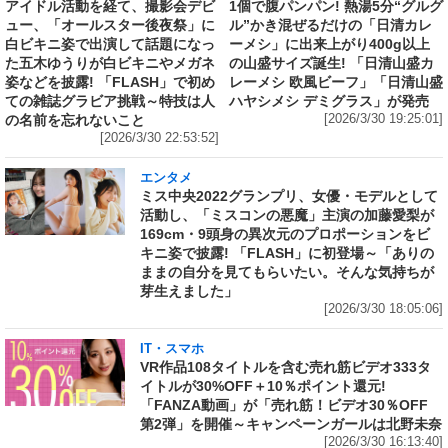
アイドル活動を経て、撮影会デビ
1個で腹パンパン! 熱湯5分“グルグ
ュー、「オールスター後夜祭」に
ル”かき混ぜるだけの「日清カレ
白ビキニ姿で出演して話題になっ
ーメシ」に出来上がり400g以上
た五木ゆうりが白ビキニやメガネ
の山盛サイズ誕生! 「日清山盛カ
姿などを披露! 「FLASH」で初め
レーメシ 欧風ビーフ」「日清山盛
ての雑誌グラビア挑戦～特技は人
ハヤシメシ デミグラス」が発売
の名前を忘れないこと
[2026/3/30 19:25:01]
[2026/3/30 22:53:52]
エンタメ
ミス中央2022グランプリ、女優・モデルとして
活動し、「ミスコンの悪魔」主演の加藤愛梨が
169cm・9頭身の異次元のプロポーションをビ
キニ姿で披露! 「FLASH」に初登場～「ありの
ままの自分を見てもらいたい。そんな気持ちが
芽生えました」
[2026/3/30 18:05:06]
IT・スマホ
VR作品108タイトルを含む売れ筋ビデオ333タ
イトルが30%OFF＋10％ポイント還元!
「FANZA動画」が「売れ筋！ビデオ30％OFF
第2弾」を開催～キャンペーンガールは北野未奈
[2026/3/30 16:13:40]