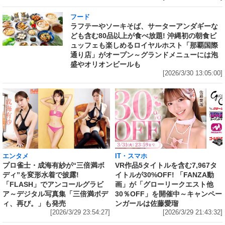
フード
ラフテーやソーキそば、サーターアンダギーな
ども含む80品以上が食べ放題! 沖縄初の朝食ビ
ュッフェも楽しめるロイヤルホスト「那覇国際
通り店」がオープン～グランドメニューには泡
盛やオリオンビールも
[2026/3/30 13:05:00]
IT・スマホ
エンタメ
VR作品5タイトルを含む7,967タ
プロ雀士・成海有紗が“三倍満ボ
イトルが30%OFF! 「FANZA動
ディ”を変形水着で披露!
画」が「グローリークエスト他
「FLASH」でアンコールグラビ
30％OFF」を開催中～キャンペー
ア～デジタル写真集「三倍満ボデ
ンガールは佐藤愛瑠
ィ、再び。」も発売
[2026/3/29 21:43:32]
[2026/3/29 23:54:27]