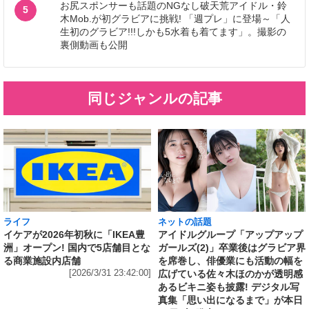
お尻スポンサーも話題のNGなし破天荒アイドル・鈴
5
木Mob.が初グラビアに挑戦! 「週プレ」に登場～「人
生初のグラビア!!!しかも5水着も着てます」。撮影の
裏側動画も公開
同じジャンルの記事
ライフ
ネットの話題
イケアが2026年初秋に「IKEA豊
アイドルグループ「アップアップ
洲」オープン! 国内で5店舗目とな
ガールズ(2)」卒業後はグラビア界
る商業施設内店舗
を席巻し、俳優業にも活動の幅を
[2026/3/31 23:42:00]
広げている佐々木ほのかが透明感
あるビキニ姿も披露! デジタル写
真集「思い出になるまで」が本日