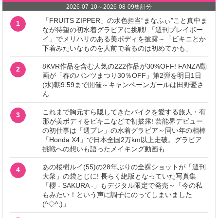
2026-07-10
～
2026-08-09
集計分
「FRUITS ZIPPER」の水色担当“まなふぃ”こと真中ま
1
なが待望の初水着グラビアに挑戦! 「週刊プレイボー
イ」でメリハリのある美ボディを披露～「ビキニとか
下着みたいなものを人前で着るのは初めてかも」
8KVR作品を含む人気の222作品が30%OFF! FANZA動
2
画が「春のパンツまつり30％OFF」第2弾を明日1日
(水)朝9:59まで開催～キャンペーンガールは田野憂さ
ん
これまで胸元すら隠してきたバイクを愛する旅人・有
3
那が美ボディをビキニなどで初披露! 芸能界デビュー
の初仕事は「週プレ」の水着グラビア～同い年の相棒
「Honda X4」で日本全国2万km以上走破。グラビア
挑戦への想いも語ったメイキング動画も
あの桜樹ルイ(55)の28年ぶりの全裸ショットが「週刊
4
大衆」の袋とじに! 長らく絶版となっていた写真集
「櫻 - SAKURA -」もデジタル限定で発売～「今の私
もみたい！という声に調子にのってしまいました
(^◇^;)」