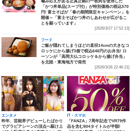
噛み応えがある正真正銘の一枚肉を使用した
「かつ丼単品(スープ付)」が特別価格の税込570
円! 富士そばが「春の期間限定キャンペーン」を
開催～「富士そばかつ丼のしあわせが広がるこ
とを願っています」
[2026/3/27 17:52:13]
フード
ご飯が隠れてしまうほどの直径14cmの大きなコ
ロッケにから揚げ3個で税込646円のお弁当! ロ
ーソンが「高岡大仏コロッケ＆から揚げ弁当」
を北陸・東海地方で発売
[2026/3/26 22:46:21]
エンタメ
IT・スマホ
昨年、芸能界デビューしたばかり
「FANZA」7周年記念でVR79作
でグラビアシーンの頂点へ駆け上
品を含む804タイトルが半額!