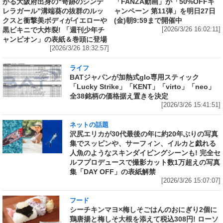
がる大阪府出身の“奇跡のシンデ
「FANZA動画」が「50%OFFキ
レラガール”溝端葵の抜群のルッ
ャンペーン 第11弾」を明日27日
クスと衝撃美ボディがイエローや
(金)朝9:59まで開催中
黒ビキニで大炸裂! 「週刊少年チ
[2026/3/26 16:02:11]
ャンピオン」の表紙＆巻頭に登場
[2026/3/26 18:32:57]
ライフ
BATジャパンが加熱式glo専用スティック
「Lucky Strike」「KENT」「virto」「neo」
全38銘柄の価格据え置きを決定
[2026/3/26 15:41:51]
ネットの話題
沢尻エリカが30代最後の年に約20年ぶりの写真
集でスッピンや、サーフィン、イルカと戯れる
人魚のようなスキンダイビングシーンも! 完全セ
ルフプロデュースで撮影カット数1万超えの写真
集「DAY OFF」の表紙解禁
[2026/3/26 15:07:07]
フード
シーチキンマヨ×梅しそごはんのおにぎり2個に
鶏唐揚と梅しそ大根を添えて税込308円! ローソ