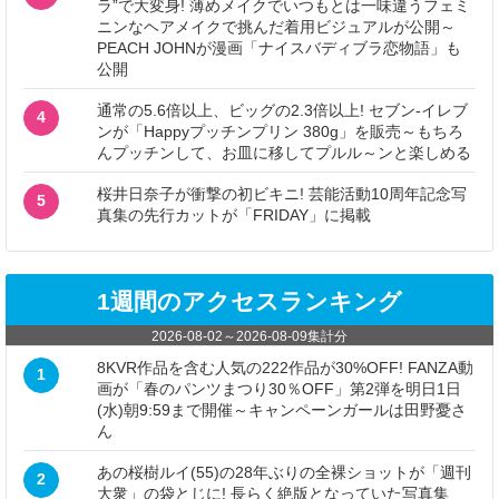
ラ”で大変身! 薄めメイクでいつもとは一味違うフェミ
ニンなヘアメイクで挑んだ着用ビジュアルが公開～
PEACH JOHNが漫画「ナイスバディブラ恋物語」も
公開
通常の5.6倍以上、ビッグの2.3倍以上! セブン‐イレブ
4
ンが「Happyプッチンプリン 380g」を販売～もちろ
んプッチンして、お皿に移してプルル～ンと楽しめる
桜井日奈子が衝撃の初ビキニ! 芸能活動10周年記念写
5
真集の先行カットが「FRIDAY」に掲載
1週間のアクセスランキング
2026-08-02
～
2026-08-09
集計分
8KVR作品を含む人気の222作品が30%OFF! FANZA動
1
画が「春のパンツまつり30％OFF」第2弾を明日1日
(水)朝9:59まで開催～キャンペーンガールは田野憂さ
ん
あの桜樹ルイ(55)の28年ぶりの全裸ショットが「週刊
2
大衆」の袋とじに! 長らく絶版となっていた写真集