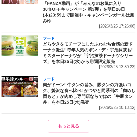
「FANZA動画」が「みんなのお気に入り
30％OFFキャンペーン 第3弾」を明日26日
(木)23:59まで開催中～キャンペーンガールは鳳
みゆ
[2026/3/25 17:26:08]
フード
どらやきをモチーフにしたふわむち食感の新ド
ーナツ誕生! 毎年人気のポン・デ・宇治抹茶も!
ミスタードーナツが「宇治抹茶ドーナツシリー
ズ」を本日25日(水)から期間限定販売
[2026/3/25 13:30:23]
フード
肉がドーン! 牛タンの旨み、豚タンの力強いコ
ク、贅沢な食べ比べ! かつやと同系列の「肉めし
岡もと」が肉めし専門店ならではの「牛豚タン
丼」を本日25日(水)発売
[2026/3/25 10:13:12]
もっと見る