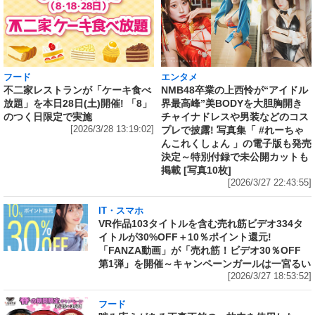
フード
エンタメ
不二家レストランが「ケーキ食べ
NMB48卒業の上西怜が“アイドル
放題」を本日28日(土)開催! 「8」
界最高峰”美BODYを大胆胸開き
のつく日限定で実施
チャイナドレスや男装などのコス
[2026/3/28 13:19:02]
プレで披露! 写真集「 #れーちゃ
んこれくしょん 」の電子版も発売
決定～特別付録で未公開カットも
掲載 [写真10枚]
[2026/3/27 22:43:55]
IT・スマホ
VR作品103タイトルを含む売れ筋ビデオ334タ
イトルが30%OFF＋10％ポイント還元!
「FANZA動画」が「売れ筋！ビデオ30％OFF
第1弾」を開催～キャンペーンガールは一宮るい
[2026/3/27 18:53:52]
フード