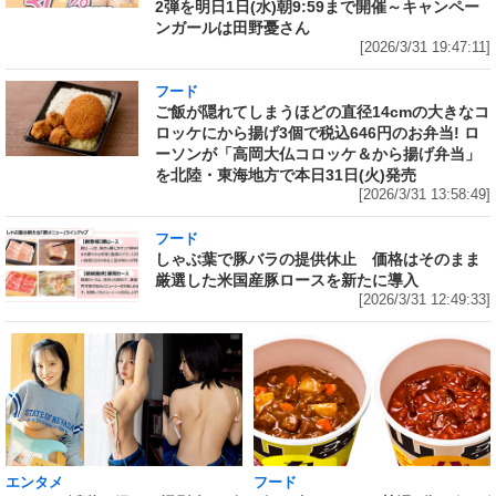
2弾を明日1日(水)朝9:59まで開催～キャンペー
ンガールは田野憂さん
[2026/3/31 19:47:11]
フード
ご飯が隠れてしまうほどの直径14cmの大きなコ
ロッケにから揚げ3個で税込646円のお弁当! ロ
ーソンが「高岡大仏コロッケ＆から揚げ弁当」
を北陸・東海地方で本日31日(火)発売
[2026/3/31 13:58:49]
フード
しゃぶ葉で豚バラの提供休止 価格はそのまま
厳選した米国産豚ロースを新たに導入
[2026/3/31 12:49:33]
エンタメ
フード