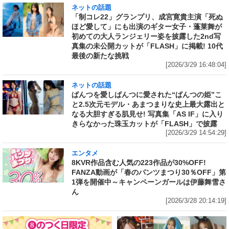
ネットの話題
「制コレ22」グランプリ、成宮寛貴主演「死ぬ
ほど愛して」にも出演のギター女子・蓬莱舞が
初めての大人ランジェリー姿を披露した2nd写
真集の未公開カットが「FLASH」に掲載! 10代
最後の新たな挑戦
[2026/3/29 16:48:04]
ネットの話題
ぱんつを愛しぱんつに愛された“ぱんつの姫”こ
と2.5次元モデル・あまつまりな史上最大露出と
なる大胆すぎる肌見せ! 写真集「AS IF」に入り
きらなかった珠玉カットが「FLASH」で披露
[2026/3/29 14:54:29]
エンタメ
8KVR作品含む人気の223作品が30%OFF!
FANZA動画が「春のパンツまつり30％OFF」第
1弾を開催中～キャンペーンガールは伊藤舞雪さ
ん
[2026/3/28 20:14:19]