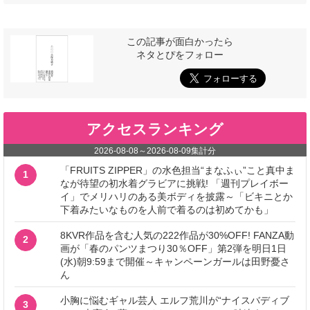
この記事が面白かったら
ネタとぴをフォロー
アクセスランキング
2026-08-08
～
2026-08-09
集計分
「FRUITS ZIPPER」の水色担当“まなふぃ”こと真中ま
1
なが待望の初水着グラビアに挑戦! 「週刊プレイボー
イ」でメリハリのある美ボディを披露～「ビキニとか
下着みたいなものを人前で着るのは初めてかも」
8KVR作品を含む人気の222作品が30%OFF! FANZA動
2
画が「春のパンツまつり30％OFF」第2弾を明日1日
(水)朝9:59まで開催～キャンペーンガールは田野憂さ
ん
小胸に悩むギャル芸人 エルフ荒川が“ナイスバディブ
3