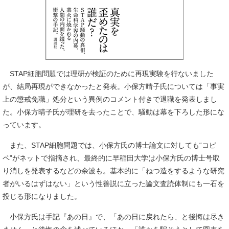
STAP細胞問題では理研が検証のために再現実験を行ないました
が、結局再現ができなかったと発表。小保方晴子氏については「事実
上の懲戒免職」処分という異例のコメント付きで退職を発表しまし
た。小保方晴子氏が理研を去ったことで、騒動は幕を下ろした形にな
っています。
また、STAP細胞問題では、小保方氏の博士論文に対しても“コピ
ペ”がネットで指摘され、最終的に早稲田大学は小保方氏の博士号取
り消しを発表するなどの余波も。基本的に「ねつ造をするような研究
者がいるはずはない」という性善説に立った論文査読体制にも一石を
投じる形になりました。
小保方氏は手記『あの日』で、「あの日に戻れたら、と後悔は尽き