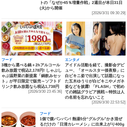
トの「なぜか45％増量作戦」2週目が本日31日
(火)から開催
[2026/3/31 09:30:29]
フード
エンタメ
3種から選べる鍋＋2hアルコール
アイドル活動を経て、撮影会デビ
飲み放題で税込2,178円! しゃぶし
ュー、「オールスター後夜祭」に
ゃぶ温野菜の新提案「鍋飲みセッ
白ビキニ姿で出演して話題になっ
ト」が平日限定で販売～ソフトド
た五木ゆうりが白ビキニやメガネ
リンク飲み放題なら税込1,738円
姿などを披露! 「FLASH」で初め
[2026/3/30 23:45:36]
ての雑誌グラビア挑戦～特技は人
の名前を忘れないこと
[2026/3/30 22:53:52]
フード
1個で腹パンパン! 熱湯5分“グルグル”かき混ぜ
るだけの「日清カレーメシ」に出来上がり400g