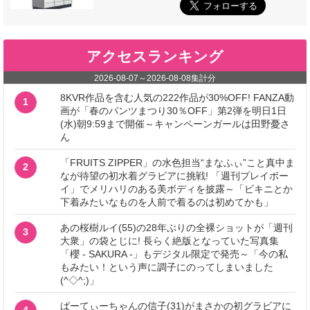
アクセスランキング
2026-08-07
～
2026-08-08
集計分
8KVR作品を含む人気の222作品が30%OFF! FANZA動
1
画が「春のパンツまつり30％OFF」第2弾を明日1日
(水)朝9:59まで開催～キャンペーンガールは田野憂さ
ん
「FRUITS ZIPPER」の水色担当“まなふぃ”こと真中ま
2
なが待望の初水着グラビアに挑戦! 「週刊プレイボー
イ」でメリハリのある美ボディを披露～「ビキニとか
下着みたいなものを人前で着るのは初めてかも」
あの桜樹ルイ(55)の28年ぶりの全裸ショットが「週刊
3
大衆」の袋とじに! 長らく絶版となっていた写真集
「櫻 - SAKURA -」もデジタル限定で発売～「今の私
もみたい！という声に調子にのってしまいました
(^◇^;)」
ぱーてぃーちゃんの信子(31)がまさかの初グラビアに