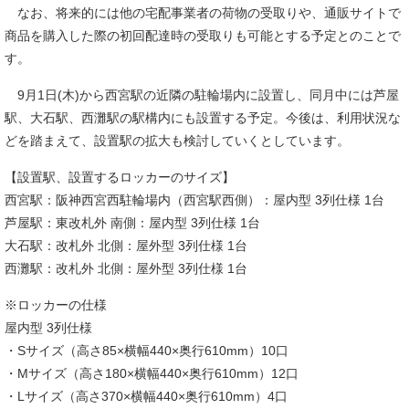
なお、将来的には他の宅配事業者の荷物の受取りや、通販サイトで
商品を購入した際の初回配達時の受取りも可能とする予定とのことで
す。
9月1日(木)から西宮駅の近隣の駐輪場内に設置し、同月中には芦屋
駅、大石駅、西灘駅の駅構内にも設置する予定。今後は、利用状況な
どを踏まえて、設置駅の拡大も検討していくとしています。
【設置駅、設置するロッカーのサイズ】
西宮駅：阪神西宮西駐輪場内（西宮駅西側）：屋内型 3列仕様 1台
芦屋駅：東改札外 南側：屋内型 3列仕様 1台
大石駅：改札外 北側：屋外型 3列仕様 1台
西灘駅：改札外 北側：屋外型 3列仕様 1台
※ロッカーの仕様
屋内型 3列仕様
・Sサイズ（高さ85×横幅440×奥行610mm）10口
・Mサイズ（高さ180×横幅440×奥行610mm）12口
・Lサイズ（高さ370×横幅440×奥行610mm）4口