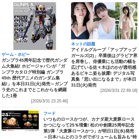
ネットの話題
アイドルグループ「アップアップ
ゲーム・ホビー
ガールズ(2)」卒業後はグラビア界
ガンプラ45周年記念で歴代ガンダ
を席巻し、俳優業にも活動の幅を
ム大集結! ホビージャパンが「ガ
広げている佐々木ほのかが透明感
ンプラカタログ特別編 ガンプラ
あるビキニ姿も披露! デジタル写
45th 歴代アニメのガンダム集
真集「思い出になるまで」が本日
結!」を本日31日(火)発売～ガンプ
31日(火)発売
ラ史のこれまでとこれからを網羅
[2026/3/31 22:49:18]
した1冊
[2026/3/31 23:25:46]
フード
いつものロースかつが、カナダ産大麦豚ロース
かつになって25％増量! 松のや創業25周年記念
第1弾「大麦豚ロースかつ」が明日1日(水)発売
～日本ハムとのコラボでボリュームも旨みも“特