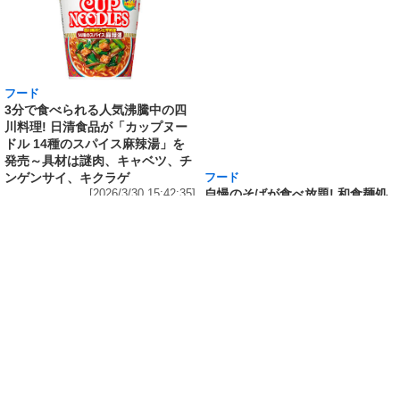
フード
フード
3分で食べられる人気沸騰中の四
自慢のそばが食べ放題! 和食麺処
川料理! 日清食品が「カップヌー
サガミが「晦日そば」を明日31日
ドル 14種のスパイス麻辣湯」を
(火)開催～大海老天などの天ぷら
発売～具材は謎肉、キャベツ、チ
や薬味などもついて税込2,200円!
ンゲンサイ、キクラゲ
「時間無制限」の挑戦枠は税込
[2026/3/30 15:42:35]
4,400円
[2026/3/30 15:17:42]
フード
熱湯5分でふっくら白ご飯! カレーや納豆、牛丼
の具も余裕で入ってお皿いらずの新提案! 「日清
ふっくら釜炊き ごはん」が本日30日(月)発売～
常温で1年保存可能。電子レンジがないオフィス
やアウトドアでも活用できる!
[2026/3/30 14:17:14]
ライフ
Amazon日替わりセール本日の5選! P&Gの香り