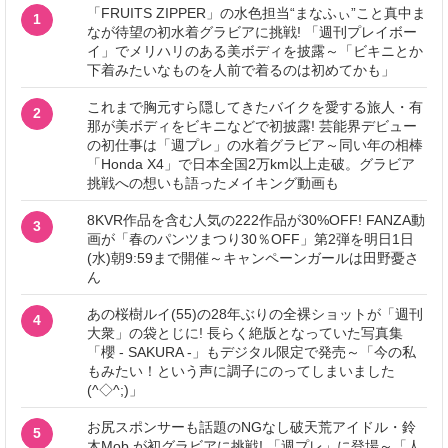
「FRUITS ZIPPER」の水色担当“まなふぃ”こと真中ま
1
なが待望の初水着グラビアに挑戦! 「週刊プレイボー
イ」でメリハリのある美ボディを披露～「ビキニとか
下着みたいなものを人前で着るのは初めてかも」
これまで胸元すら隠してきたバイクを愛する旅人・有
2
那が美ボディをビキニなどで初披露! 芸能界デビュー
の初仕事は「週プレ」の水着グラビア～同い年の相棒
「Honda X4」で日本全国2万km以上走破。グラビア
挑戦への想いも語ったメイキング動画も
8KVR作品を含む人気の222作品が30%OFF! FANZA動
3
画が「春のパンツまつり30％OFF」第2弾を明日1日
(水)朝9:59まで開催～キャンペーンガールは田野憂さ
ん
あの桜樹ルイ(55)の28年ぶりの全裸ショットが「週刊
4
大衆」の袋とじに! 長らく絶版となっていた写真集
「櫻 - SAKURA -」もデジタル限定で発売～「今の私
もみたい！という声に調子にのってしまいました
(^◇^;)」
お尻スポンサーも話題のNGなし破天荒アイドル・鈴
5
木Mob.が初グラビアに挑戦! 「週プレ」に登場～「人