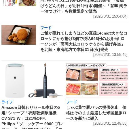
円! 得サイズは390円お得な税込380円! 「釜揚
げうどんの日」が明日1日(水)開催～「旨辛 肉ラ
ー油つけ汁」も数量限定で販売
[2026/3/31 15:04:04]
フード
ご飯が隠れてしまうほどの直径14cmの大きなコ
ロッケにから揚げ3個で税込646円のお弁当! ロ
ーソンが「高岡大仏コロッケ＆から揚げ弁当」
を北陸・東海地方で本日31日(火)発売
[2026/3/31 13:58:49]
ライフ
フード
Amazon日替わりセール本日の5
しゃぶ葉で豚バラの提供休止 価
選! シャープ「衣類乾燥除湿機
格はそのまま厳選した米国産豚ロ
CV-S71-W」は21%OFF、
ースを新たに導入
Philips「ソニッケアー 9900 プレ
[2026/3/31 12:49:33]