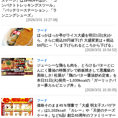
ステージ」は16%OFFほか、「コ
ンパクトトレッキングスツール」
「バッテリーステーション」「ラ
ンニングシューズ」
[2026/3/31 13:27:08]
フード
ほっかほっか亭がライス大盛を明日1日(水)か
ら、さらに税込20円値下げ! 大盛変更は＋税込
50円に～「いま下げられるところから下げる」
[2026/3/31 10:54:52]
フード
ジューシーな鶏もも肉を、とろけるバターとに
んにく醤油の特製ダレで鉄板焼きして悪魔級の
美味しさ! 松屋が「鶏のバター醤油炒め定食」を
本日31日(火)発売～1,039kcalの「ガーリックバ
ター豚カルビエッグ丼」も
[2026/3/31 10:26:05]
フード
価格そのまま45％増量で「大盛 明太子スパゲテ
ィ」は1,102kcal! 「カレー」や「天使のチーズ
ケーキ」など6品! 創立45周年のファミリーマー