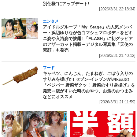
別仕様”にアップデート!
[2026/3/31 22:18:34]
エンタメ
アイドルグループ「My_Stage」の人気メンバ
ー・浜辺ゆりなが色白マシュマロボディをビキ
ニ姿や入浴姿で披露! 「FLASH」に初グラビア
のアザーカット掲載～デジタル写真集「天使の
素顔」も発売
[2026/3/31 21:40:12]
フード
キャベツ、にんじん、たまねぎ、ごぼう入りの
すりみを揚げた! セブン‐イレブンが84kcalの
「ベジバー 野菜ザクッ！ 野菜のすり身揚げ」を
発売～腹がすいた時のおやつ、お酒のおつまみ
などにオススメ
[2026/3/31 21:11:59]