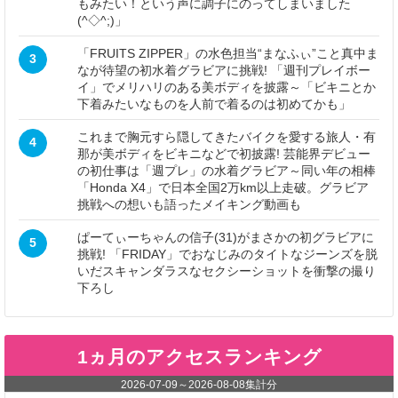
もみたい！という声に調子にのってしまいました
(^◇^;)」
「FRUITS ZIPPER」の水色担当“まなふぃ”こと真中ま
3
なが待望の初水着グラビアに挑戦! 「週刊プレイボー
イ」でメリハリのある美ボディを披露～「ビキニとか
下着みたいなものを人前で着るのは初めてかも」
これまで胸元すら隠してきたバイクを愛する旅人・有
4
那が美ボディをビキニなどで初披露! 芸能界デビュー
の初仕事は「週プレ」の水着グラビア～同い年の相棒
「Honda X4」で日本全国2万km以上走破。グラビア
挑戦への想いも語ったメイキング動画も
ぱーてぃーちゃんの信子(31)がまさかの初グラビアに
5
挑戦! 「FRIDAY」でおなじみのタイトなジーンズを脱
いだスキャンダラスなセクシーショットを衝撃の撮り
下ろし
1ヵ月のアクセスランキング
2026-07-09
～
2026-08-08
集計分