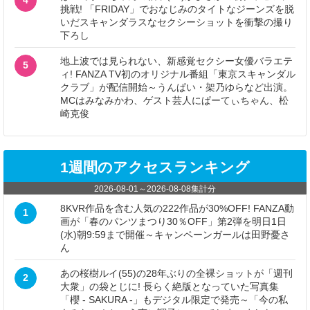
4
挑戦! 「FRIDAY」でおなじみのタイトなジーンズを脱
いだスキャンダラスなセクシーショットを衝撃の撮り
下ろし
地上波では見られない、新感覚セクシー女優バラエテ
5
ィ! FANZA TV初のオリジナル番組「東京スキャンダル
クラブ」が配信開始～うんぱい・架乃ゆらなど出演。
MCはみなみかわ、ゲスト芸人にぱーてぃちゃん、松
崎克俊
1週間のアクセスランキング
2026-08-01
～
2026-08-08
集計分
8KVR作品を含む人気の222作品が30%OFF! FANZA動
1
画が「春のパンツまつり30％OFF」第2弾を明日1日
(水)朝9:59まで開催～キャンペーンガールは田野憂さ
ん
あの桜樹ルイ(55)の28年ぶりの全裸ショットが「週刊
2
大衆」の袋とじに! 長らく絶版となっていた写真集
「櫻 - SAKURA -」もデジタル限定で発売～「今の私