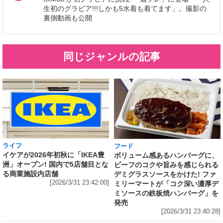
生初のグラビア!!!しかも5水着も着てます」。撮影の
裏側動画も公開
同じジャンルの記事
ライフ
フード
イケアが2026年初秋に「IKEA豊
ボリューム感あるハンバーグに、
洲」オープン! 国内で5店舗目とな
ビーフのコクや旨みを感じられる
る商業施設内店舗
デミグラスソースをかけた! ファ
[2026/3/31 23:42:00]
ミリーマートが「コク深い濃厚デ
ミソースの鉄板焼ハンバーグ」を
発売
[2026/3/31 23:40:28]