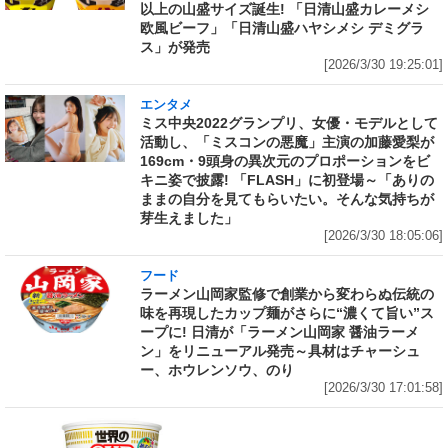
以上の山盛サイズ誕生! 「日清山盛カレーメシ
欧風ビーフ」「日清山盛ハヤシメシ デミグラ
ス」が発売
[2026/3/30 19:25:01]
エンタメ
ミス中央2022グランプリ、女優・モデルとして
活動し、「ミスコンの悪魔」主演の加藤愛梨が
169cm・9頭身の異次元のプロポーションをビ
キニ姿で披露! 「FLASH」に初登場～「ありの
ままの自分を見てもらいたい。そんな気持ちが
芽生えました」
[2026/3/30 18:05:06]
フード
ラーメン山岡家監修で創業から変わらぬ伝統の
味を再現したカップ麺がさらに“濃くて旨い”ス
ープに! 日清が「ラーメン山岡家 醤油ラーメ
ン」をリニューアル発売～具材はチャーシュ
ー、ホウレンソウ、のり
[2026/3/30 17:01:58]