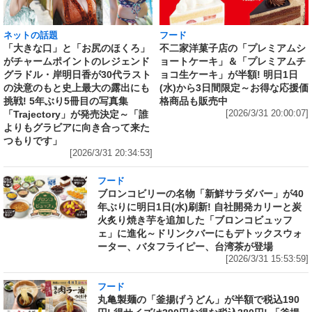
ネットの話題
フード
「大きな口」と「お尻のほくろ」
不二家洋菓子店の「プレミアムシ
がチャームポイントのレジェンド
ョートケーキ」＆「プレミアムチ
グラドル・岸明日香が30代ラスト
ョコ生ケーキ」が半額! 明日1日
の決意のもと史上最大の露出にも
(水)から3日間限定～お得な応援価
挑戦! 5年ぶり5冊目の写真集
格商品も販売中
「Trajectory」が発売決定～「誰
[2026/3/31 20:00:07]
よりもグラビアに向き合って来た
つもりです」
[2026/3/31 20:34:53]
フード
ブロンコビリーの名物「新鮮サラダバー」が40
年ぶりに明日1日(水)刷新! 自社開発カリーと炭
火炙り焼き芋を追加した「ブロンコビュッフ
ェ」に進化～ドリンクバーにもデトックスウォ
ーター、バタフライピー、台湾茶が登場
[2026/3/31 15:53:59]
フード
丸亀製麺の「釜揚げうどん」が半額で税込190