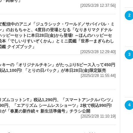
の「肉祭り」
[2025/2/28 12:37:56]
2
lixで配信中のアニメ「ジュラシック・ワールド／サバイバル・ミ
ン」のおもちゃと、4度目の登場となる「なりきりマクドナル
ハッピーセットに本日28日(金)から登場! ～ほんのハッピーセ
絵本「でしいりすいぞくかん」とミニ図鑑「世界一まぎらわし
図鑑 クイズブック」
[2025/2/28 12:29:40]
3
ッキーの「オリジナルチキン」がたっぷり5ピース入って450円
込1,100円! 「とりの日パック」が本日28日(金)限定販売
[2025/2/28 11:55:44]
リズムコットンT」税込1,290円、「スマートアンクルパンツ」
4
990円、「エアリズム シームレスショーツ」2枚で税込990円!
ロが「春夏の新作続々 新生活準備号」チラシ公開
[2025/2/28 11:10:19]