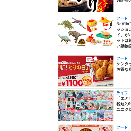
W開催
フード
Netf
ッショ
ド」が
ットは
い動物
フード
ケンタ
お得な税
ライフ
「エア
税込2,
ユニク
フード