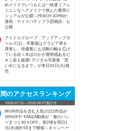
めメイクでいつもとは一味違うフェ
ミニンなヘアメイクで挑んだ着用ビ
ジュアルが公開～PEACH JOHNが
漫画「ナイスバディブラ恋物語」も
公開
アイドルグループ「アップアップガ
ールズ(2)」卒業後はグラビア界を
席巻し、俳優業にも活動の幅を広げ
ている佐々木ほのかが透明感あるビ
キニ姿も披露! デジタル写真集「思
い出になるまで」が本日31日(火)発
売
週間のアクセスランキング
2026-07-31
～
2026-08-07
集計分
8KVR作品を含む人気の222作品が
30%OFF! FANZA動画が「春のパン
ツまつり30％OFF」第2弾を明日1
日(水)朝9:59まで開催～キャンペー