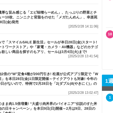
濃厚な旨み感じる「エビ味噌らーめん」、たっぷりの野菜とチ
ュー10枚、ニンニクと背脂をのせた「メガたんめん」、幸楽苑
8日(金)発売
[2025/2/28 14:11:06]
10
onで「スマイルSALE 新生活」セールが本日28日(金)スタート!
ートワークストア」や「家電・カメラ・AV機器」などのカテゴ
ら欲しい商品を探すのもアリ、セールは3月4日(火)まで!
[2025/2/28 13:41:54]
2倍の“W”定食4種が200円引き! 松屋が公式アプリ限定で「W
」を本日28日(金)1日限定開催～テイクアウトも対象! 今年の
1
9日がないので、特例で2月28日を「2(ダブル)8(やきにく)」の
[2025/2/28 13:02:47]
1
まま肉1.5倍増量! “大盛り肉丼界のパイオニア”伝説のすた丼
肉の日キャンペーン」を本日9日(日)開催～2月は9日、28日の