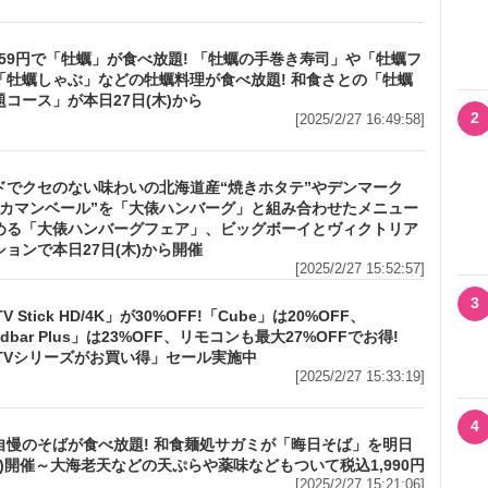
159円で「牡蠣」が食べ放題! 「牡蠣の手巻き寿司」や「牡蠣フ
「牡蠣しゃぶ」などの牡蠣料理が食べ放題! 和食さとの「牡蠣
コース」が本日27日(木)から
2
[2025/2/27 16:49:58]
ドでクセのない味わいの北海道産“焼きホタテ”やデンマーク
きカマンベール”を「大俵ハンバーグ」と組み合わせたメニュー
める「大俵ハンバーグフェア」、ビッグボーイとヴィクトリア
ョンで本日27日(木)から開催
[2025/2/27 15:52:57]
3
 TV Stick HD/4K」が30%OFF!「Cube」は20%OFF、
ndbar Plus」は23%OFF、リモコンも最大27%OFFでお得!
e TVシリーズがお買い得」セール実施中
[2025/2/27 15:33:19]
4
自慢のそばが食べ放題! 和食麺処サガミが「晦日そば」を明日
金)開催～大海老天などの天ぷらや薬味などもついて税込1,990円
[2025/2/27 15:21:06]