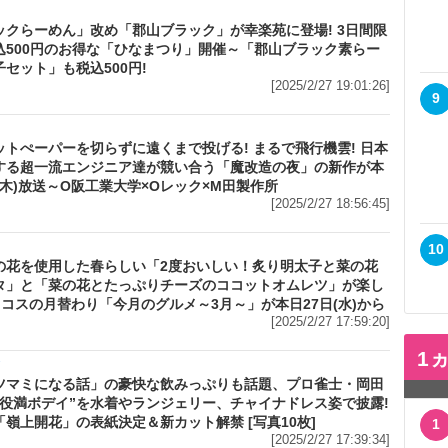
ックらーめん」改め「郡山ブラック」が幸楽苑に登場! 3日間限
込500円のお得な「ひなまつり」開催～「郡山ブラック素らー
セット」も税込500円!
[2025/2/27 19:01:26]
9
ットぺーパーを切らずに遠くまで投げる! まるで飛行機雲! 日本
する超一流エンジニア達が競い合う「魔改造の夜」の新作が本
(木)放送～O阪工業大学×Oレック×M田製作所
[2025/2/27 18:56:45]
10
の花を使用した春らしい「2度おいしい！炙り明太子と菜の花
タ」と「菜の花とたっぷりチーズのココットオムレツ」が楽し
ココスの月替わり「今月のグルメ～3月～」が本日27日(水)から
[2025/2/27 17:59:20]
1
メ
ツマミになる話」の豪快な飲みっぷりも話題、プロ雀士・岡田
“役満ボデイ”を水着やランジェリー、チャイナドレス姿で披露!
「嶺上開花」の表紙決定＆新カット解禁 [写真10枚]
1
[2025/2/27 17:39:34]