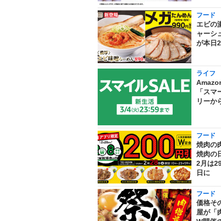
フード
エビの
ャーシ
が本日2
ライフ
Amaz
「スマ
リーか
フード
焼肉の肉
焼肉の日
2月は2
日に
フード
価格その
屋が「