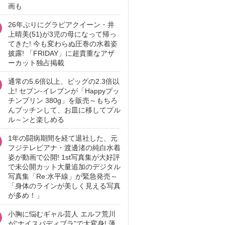
画も
26年ぶりにグラビアクイーン・井
上晴美(51)が3児の母になって帰っ
てきた! 今も変わらぬ圧巻の水着姿
披露! 「FRIDAY」に超貴重なアザ
ーカット独占掲載
通常の5.6倍以上、ビッグの2.3倍以
上! セブン‐イレブンが「Happyプッ
チンプリン 380g」を販売～もちろ
んプッチンして、お皿に移してプル
ル～ンと楽しめる
1年の闘病期間を経て退社した、元
フジテレビアナ・渡邊渚の純白水着
姿が動画で公開! 1st写真集が大好評
で未公開カット大量追加のデジタル
写真集「Re:水平線」が緊急発売～
「身体のラインが美しく見える写真
が多め！」
小胸に悩むギャル芸人 エルフ荒川
が“ナイスバディブラ”で大変身! 薄