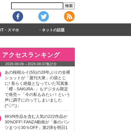
IT・スマホ
ネットの話題
アクセスランキング
2026-08-06
～
2026-08-07
集計分
あの桜樹ルイ(55)の28年ぶりの全裸
ショットが「週刊大衆」の袋とじ
に! 長らく絶版となっていた写真集
「櫻 - SAKURA -」もデジタル限定
で発売～「今の私もみたい！という
声に調子にのってしまいました
(^◇^;)」
8KVR作品を含む人気の222作品が
30%OFF! FANZA動画が「春のパン
ツまつり30％OFF」第2弾を明日1