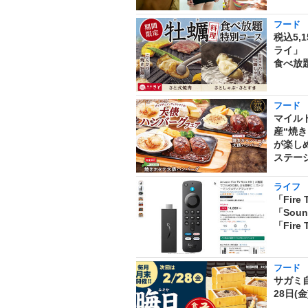
フード
税込5,
ライ」
食べ放題
フード
マイル
産“焼
が楽し
ステーシ
ライフ
「Fire
「Sou
「Fir
フード
サガミ
28日(