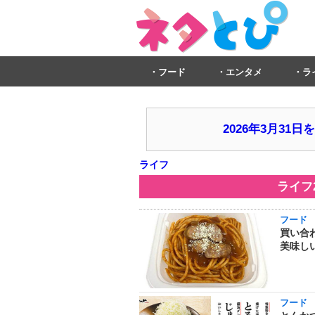
フード
エンタメ
ラ
2026年3月3
ライフ
ライフ
フード
買い合
美味し
フード