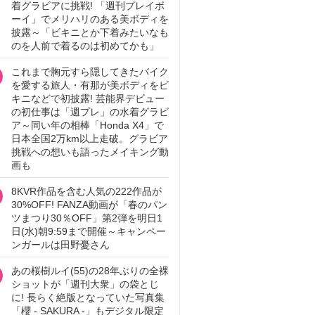
着グラビアに挑戦! 「週刊プレイボ
ーイ」でメリハリのある美ボディを
披露～「ビキニとか下着みたいなも
のを人前で着るのは初めてかも」
これまで胸元すら隠してきたバイク
を愛する旅人・有那が美ボディをビ
キニなどで初披露! 芸能界デビュー
の初仕事は「週プレ」の水着グラビ
ア～同い年の相棒「Honda X4」で
日本全国2万km以上走破。グラビア
挑戦への想いも語ったメイキング動
画も
8KVR作品を含む人気の222作品が
30%OFF! FANZA動画が「春のパン
ツまつり30％OFF」第2弾を明日1
日(水)朝9:59まで開催～キャンペー
ンガールは田野憂さん
あの桜樹ルイ(55)の28年ぶりの全裸
ショットが「週刊大衆」の袋とじ
に! 長らく絶版となっていた写真集
「櫻 - SAKURA -」もデジタル限定