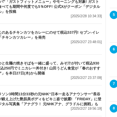
スパ”「ガストフィットメニュー」やモーニングも対象! ガスト
食べても期間中何度でも5％OFF! 公式Xがクーポン「デジタル
ル」を投稿
5
[2025/2/28 10:34:33]
えのあるチキンカツをカレーにのせて税込537円! セブン‐イレ
「チキンカツカレー」を発売
[2025/2/27 23:48:01]
6
つと生麺の焼きそばを一緒に盛って、みそ汁が付いて税込930
税込250円でミニカレー丼付き! 山田うどん食堂が「春のおすす
」を本日27日(木)から開催
[2025/2/27 23:37:09]
7
メ
ソン3時間13分33秒の元NHK“日本一走るアナウンサー”長谷
が鍛え上げた艶肌美ボディをビキニ姿で披露! 「FRIDAY」に登
ジタル写真集「アナグラ！ 元NHKアナ、グラドルに挑戦」も
8
[2025/2/27 19:56:19]