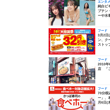
エンタ
純白ビ
プテン
ーや水着
フード
3月2
ン、ク
ストップ
フード
2010
店 「
フード
70分
ー」、本
月6日(