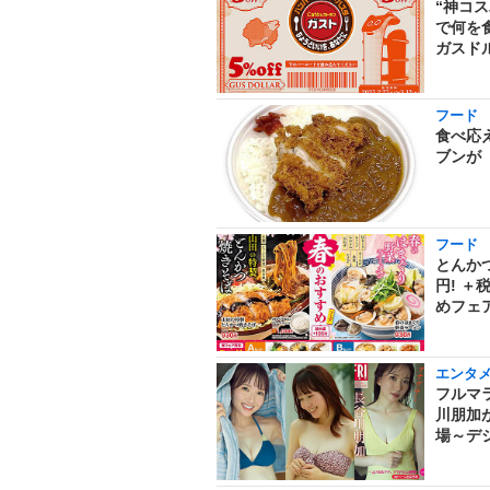
“神コ
で何を
ガスド
フード
食べ応
ブンが
フード
とんか
円! ＋
めフェア
エンタ
フルマラ
川朋加
場～デ