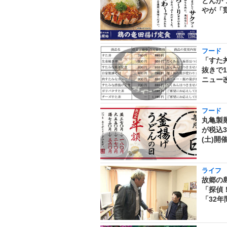
とんか
やが「
フード
「すた
抜きで
ニュー
フード
丸亀製麺
が税込3
(土)開
ライフ
故郷の
「探偵
「32