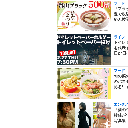
フード
「ブラ
定で税
めん餃子
ライフ
トイレ
を代表
日27日
フード
旬の菜
のパス
める! 
エンタ
「酒の
紗佳が
写真集