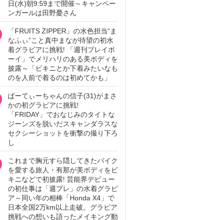
日(水)朝9:59まで開催～キャンペー
ンガールは田野憂さん
「FRUITS ZIPPER」の水色担当“ま
なふぃ”こと真中まなが待望の初水
着グラビアに挑戦! 「週刊プレイボ
ーイ」でメリハリのある美ボディを
披露～「ビキニとか下着みたいなも
のを人前で着るのは初めてかも」
ぱーてぃーちゃんの信子(31)がまさ
かの初グラビアに挑戦!
「FRIDAY」でおなじみのタイトな
ジーンズを脱いだスキャンダラスな
セクシーショットを衝撃の撮り下ろ
し
これまで胸元すら隠してきたバイク
を愛する旅人・有那が美ボディをビ
キニなどで初披露! 芸能界デビュー
の初仕事は「週プレ」の水着グラビ
ア～同い年の相棒「Honda X4」で
日本全国2万km以上走破。グラビア
挑戦への想いも語ったメイキング動