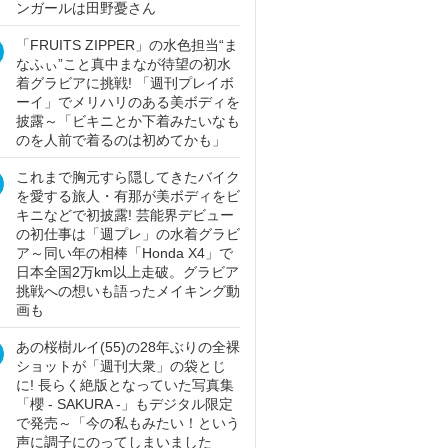
ンガールは田野憂さん
「FRUITS ZIPPER」の水色担当“ま
なふぃ”こと真中まなが待望の初水
着グラビアに挑戦! 「週刊プレイボ
ーイ」でメリハリのある美ボディを
披露～「ビキニとか下着みたいなも
のを人前で着るのは初めてかも」
これまで胸元すら隠してきたバイク
を愛する旅人・有那が美ボディをビ
キニなどで初披露! 芸能界デビュー
の初仕事は「週プレ」の水着グラビ
ア～同い年の相棒「Honda X4」で
日本全国2万km以上走破。グラビア
挑戦への想いも語ったメイキング動
画も
あの桜樹ルイ(55)の28年ぶりの全裸
ショットが「週刊大衆」の袋とじ
に! 長らく絶版となっていた写真集
「櫻 - SAKURA -」もデジタル限定
で発売～「今の私もみたい！という
声に調子にのってしまいました