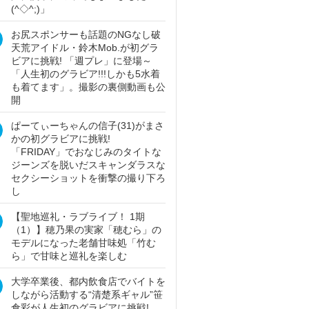
(^◇^;)」
お尻スポンサーも話題のNGなし破
天荒アイドル・鈴木Mob.が初グラ
ビアに挑戦! 「週プレ」に登場～
「人生初のグラビア!!!しかも5水着
も着てます」。撮影の裏側動画も公
開
ぱーてぃーちゃんの信子(31)がまさ
かの初グラビアに挑戦!
「FRIDAY」でおなじみのタイトな
ジーンズを脱いだスキャンダラスな
セクシーショットを衝撃の撮り下ろ
し
【聖地巡礼・ラブライブ！ 1期
（1）】穂乃果の実家「穂むら」の
モデルになった老舗甘味処「竹む
ら」で甘味と巡礼を楽しむ
大学卒業後、都内飲食店でバイトを
しながら活動する“清楚系ギャル”笹
倉彩が人生初のグラビアに挑戦!