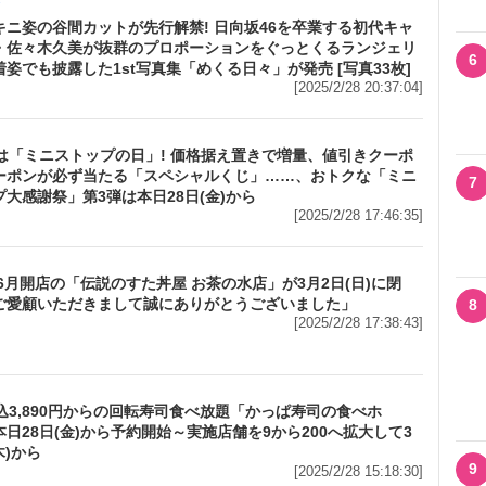
メ
キニ姿の谷間カットが先行解禁! 日向坂46を卒業する初代キャ
・佐々木久美が抜群のプロポーションをぐっとくるランジェリ
6
姿でも披露した1st写真集「めくる日々」が発売 [写真33枚]
[2025/2/28 20:37:04]
日は「ミニストップの日」! 価格据え置きで増量、値引きクーポ
ーポンが必ず当たる「スペシャルくじ」……、おトクな「ミニ
7
大感謝祭」第3弾は本日28日(金)から
[2025/2/28 17:46:35]
年6月開店の「伝説のすた丼屋 お茶の水店」が3月2日(日)に閉
ご愛顧いただきまして誠にありがとうございました」
8
[2025/2/28 17:38:43]
税込3,890円からの回転寿司食べ放題「かっぱ寿司の食べホ
日28日(金)から予約開始～実施店舗を9から200へ拡大して3
木)から
9
[2025/2/28 15:18:30]