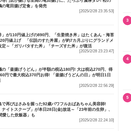
つ専門店が揚げる至高の竜田揚げに、たっぷり濃厚ダレ! 松の
鶏の竜田揚げ定食」を発売
[2025/2/28 23:35:53]
3
丼」が110円値上げの890円、「生姜焼き丼」はたくあん・海苔
120円値上げ 「伝説のすた丼屋」が約7カ月ぶりにグランドメ
改定～「ガリバタすた丼」「チーズすた丼」が復活
[2025/2/28 23:23:47]
4
の「釜揚げうどん」が半額の税込180円! 大は税込270円、得
60円で最大税込370円お得! 「釜揚げうどんの日」が明日1日
催
[2025/2/28 22:56:29]
5
島で再びはさみを握った92歳パワフルおばあちゃん美容師!
！ナイトスクープ」が本日28日(金)放送～「23年前の生卵」、
年間愛した炊飯器」も
[2025/2/28 22:24:10]