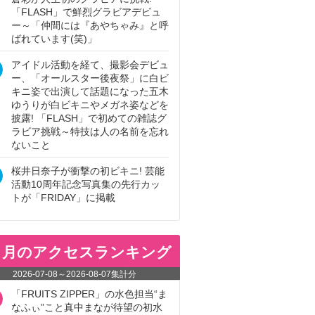
「FLASH」で鮮烈グラビアデビュ
ー～「仲間には『あやちゃみ』と呼
ばれています(笑)」
アイドル活動を経て、撮影会デビュ
ー、「オールスター後夜祭」に白ビ
キニ姿で出演して話題になった五木
ゆうりが白ビキニやメガネ姿などを
披露! 「FLASH」で初めての雑誌グ
ラビア挑戦～特技は人の名前を忘れ
ないこと
桜井日奈子が衝撃の初ビキニ! 芸能
活動10周年記念写真集の先行カッ
トが「FRIDAY」に掲載
ヵ月のアクセスランキング
2026-07-08
～
2026-08-07
集計分
「FRUITS ZIPPER」の水色担当“ま
なふぃ”こと真中まなが待望の初水