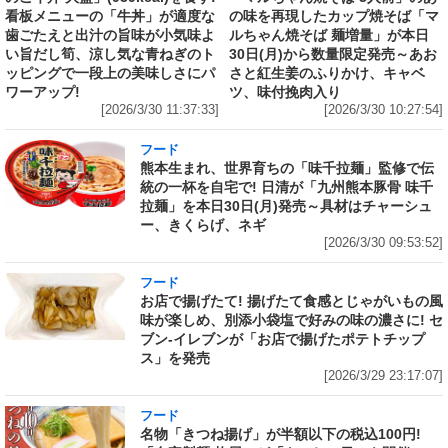
看板メニューの「牛丼」が適度な
の味を再現したカップ焼そば「マ
歯ごたえと出汁の旨味が小気味よ
ルちゃん焼そば 麺増量」が本日
い旨だし筍、涼し気な青ねぎのト
30日(月)から数量限定発売～あお
ッピングで一段上の美味しさにパ
さと紅生姜のふりかけ、キャベ
ワーアップ!
ツ、味付挽肉入り
[2026/3/30 11:37:33]
[2026/3/30 10:27:54]
フード
熊本生まれ、世界育ちの「味千拉麺」監修で伝
統の一杯を自宅で! 日清が「九州熊本豚骨 味千
拉麺」を本日30日(月)発売～具材はチャーシュ
ー、きくらげ、ネギ
[2026/3/30 09:53:52]
フード
お店で揚げたて! 揚げたて食感とじゃがいもの風
味が楽しめ、別添小袋塩で好みの味の濃さに! セ
ブン‐イレブンが「お店で揚げたポテトチップ
ス」を発売
[2026/3/29 23:17:07]
フード
名物「きつね揚げ」が半額以下の税込100円!