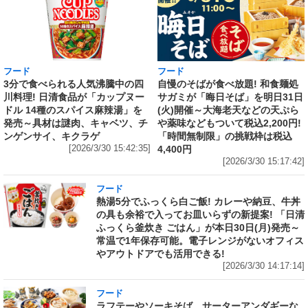
フード
フード
3分で食べられる人気沸騰中の四
自慢のそばが食べ放題! 和食麺処
川料理! 日清食品が「カップヌー
サガミが「晦日そば」を明日31日
ドル 14種のスパイス麻辣湯」を
(火)開催～大海老天などの天ぷら
発売～具材は謎肉、キャベツ、チ
や薬味などもついて税込2,200円!
ンゲンサイ、キクラゲ
「時間無制限」の挑戦枠は税込
[2026/3/30 15:42:35]
4,400円
[2026/3/30 15:17:42]
フード
熱湯5分でふっくら白ご飯! カレーや納豆、牛丼
の具も余裕で入ってお皿いらずの新提案! 「日清
ふっくら釜炊き ごはん」が本日30日(月)発売～
常温で1年保存可能。電子レンジがないオフィス
やアウトドアでも活用できる!
[2026/3/30 14:17:14]
フード
ラフテーやソーキそば、サーターアンダギーな