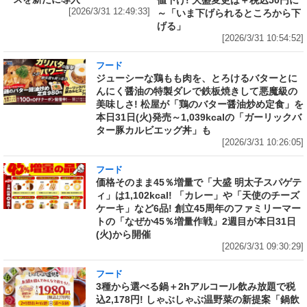
[2026/3/31 12:49:33]
～「いま下げられるところから下
げる」
[2026/3/31 10:54:52]
フード
ジューシーな鶏もも肉を、とろけるバターとに
んにく醤油の特製ダレで鉄板焼きして悪魔級の
美味しさ! 松屋が「鶏のバター醤油炒め定食」を
本日31日(火)発売～1,039kcalの「ガーリックバ
ター豚カルビエッグ丼」も
[2026/3/31 10:26:05]
フード
価格そのまま45％増量で「大盛 明太子スパゲテ
ィ」は1,102kcal! 「カレー」や「天使のチーズ
ケーキ」など6品! 創立45周年のファミリーマー
トの「なぜか45％増量作戦」2週目が本日31日
(火)から開催
[2026/3/31 09:30:29]
フード
3種から選べる鍋＋2hアルコール飲み放題で税
込2,178円! しゃぶしゃぶ温野菜の新提案「鍋飲