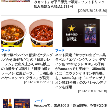
みセット」が平日限定で販売～ソフトドリンク
飲み放題なら税込1,738円
[2026/3/30 23:45:36]
フード
フード
1個で腹パンパン! 熱湯5分“グルグ
ネット限定「サッポロ生ビール黒
ル”かき混ぜるだけの「日清カレ
ラベル『エヴァンゲリオン』デザ
ーメシ」に出来上がり400g以上
イン缶 12本セットBOX」の予約
の山盛サイズ誕生! 「日清山盛カ
がAmazonでも実施中 350ml缶
レーメシ 欧風ビーフ」「日清山盛
には「エヴァンゲリオン初号機」
ハヤシメシ デミグラス」が発売
を、500ml缶には「エヴァンゲリ
[2026/3/30 19:25:01]
オン第13号機」のスペシャルデザ
インを採用
[2026/3/30 18:39:38]
フード
Amazonで、国産100％「超完熟梅」を贅沢に使