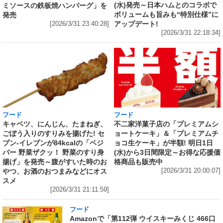
(水)発売～日本ハムとのコラボで
ミソースの鉄板焼ハンバーグ」を
ボリュームも旨みも“特別仕様”に
発売
アップデート!
[2026/3/31 23:40:28]
[2026/3/31 22:18:34]
フード
フード
キャベツ、にんじん、たまねぎ、
不二家洋菓子店の「プレミアムシ
ごぼう入りのすりみを揚げた! セ
ョートケーキ」＆「プレミアムチ
ブン‐イレブンが84kcalの「ベジ
ョコ生ケーキ」が半額! 明日1日
バー 野菜ザクッ！ 野菜のすり身
(水)から3日間限定～お得な応援価
揚げ」を発売～腹がすいた時のお
格商品も販売中
やつ、お酒のおつまみなどにオス
[2026/3/31 20:00:07]
スメ
[2026/3/31 21:11:59]
フード
Amazonで「第112弾 ウイスキーみくじ 466口