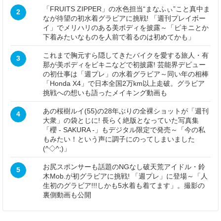
「FRUITS ZIPPER」の水色担当“まなふぃ”こと真中ま
2
なが待望の初水着グラビアに挑戦! 「週刊プレイボー
イ」でメリハリのある美ボディを披露～「ビキニとか
下着みたいなものを人前で着るのは初めてかも」
これまで胸元すら隠してきたバイクを愛する旅人・有
3
那が美ボディをビキニなどで初披露! 芸能界デビュー
の初仕事は「週プレ」の水着グラビア～同い年の相棒
「Honda X4」で日本全国2万km以上走破。グラビア
挑戦への想いも語ったメイキング動画も
あの桜樹ルイ(55)の28年ぶりの全裸ショットが「週刊
4
大衆」の袋とじに! 長らく絶版となっていた写真集
「櫻 - SAKURA -」もデジタル限定で発売～「今の私
もみたい！という声に調子にのってしまいました
(^◇^;)」
お尻スポンサーも話題のNGなし破天荒アイドル・鈴
5
木Mob.が初グラビアに挑戦! 「週プレ」に登場～「人
生初のグラビア!!!しかも5水着も着てます」。撮影の
裏側動画も公開