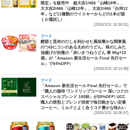
限定」を販売中 超大吉1/466「山崎18年」、
大大吉2/466「山崎12年」、大吉2/466「白州12
年」など11種類のウイスキーからどの1本が届
くか運試し!
[2026/3/31 18:30:01]
フード
鰹節と昆布のだしを利かせた風味豊かな関東風
のつゆにコシのある太めのうどん、味のしみた
油揚げが自慢の「赤いきつねうどん 東 96g×12
個」が「Amazon 新生活セール Final 先行セー
ル」で54%OFF!
[2026/3/31 18:14:08]
フード
「Amazon 新生活セール Final 先行セール」で
「職人の珈琲 ワンドリップコーヒー 深いコクの
スペシャルブレンド 100杯」が20%OFF! UCC
職人の焙煎とブレンド技術で毎日飽きない定番
コーヒー。ミルクとよく合うコク豊かな味わい
[2026/3/31 18:06:07]