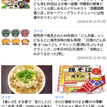
ども含む80品以上が食べ放題! 沖縄初の朝食ビ
ュッフェも楽しめるロイヤルホスト「那覇国際
通り店」がオープン～グランドメニューには泡
盛やオリオンビールも
[2026/3/30 13:05:00]
フード
研究所で発見された50年前の「どん兵衛」レシ
ピをもとに発売当時の味を再現! 「日清のどん兵
衛 きつねうどん クラシック(東/西)/天ぷらそば
クラシック」が本日30日(月)発売～「当時はこ
れがうまかった(笑)」
[2026/3/30 12:09:20]
フード
フード
【食レポ】すき家で「旨だしたけ
今だけ価格そのまま麺10％増量!
のこ牛丼 大盛」(939kcal)を食す!
「マルちゃん焼そば 3人前」のあ