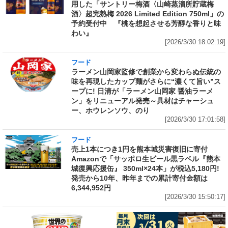
用した「サントリー梅酒〈山崎蒸溜所貯蔵梅
酒〉超完熟梅 2026 Limited Edition 750ml」の
予約受付中 『桃を想起させる芳醇な香りと味
わい』
[2026/3/30 18:02:19]
フード
ラーメン山岡家監修で創業から変わらぬ伝統の
味を再現したカップ麺がさらに“濃くて旨い”ス
ープに! 日清が「ラーメン山岡家 醤油ラーメ
ン」をリニューアル発売～具材はチャーシュ
ー、ホウレンソウ、のり
[2026/3/30 17:01:58]
フード
売上1本につき1円を熊本城災害復旧に寄付
Amazonで「サッポロ生ビール黒ラベル『熊本
城復興応援缶』 350ml×24本」が税込5,180円!
発売から10年、昨年までの累計寄付金額は
6,344,952円
[2026/3/30 15:50:17]