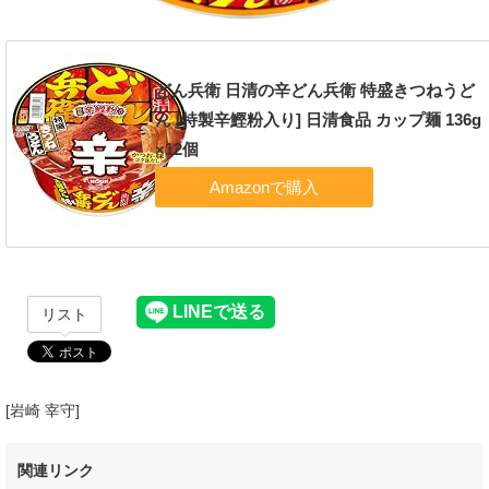
どん兵衛 日清の辛どん兵衛 特盛きつねうど
ん [特製辛鰹粉入り] 日清食品 カップ麺 136g
×12個
リスト
[岩崎 宰守]
関連リンク