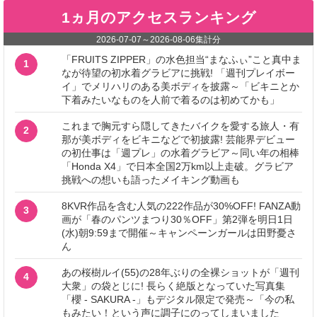
1ヵ月のアクセスランキング
2026-07-07
～
2026-08-06
集計分
「FRUITS ZIPPER」の水色担当“まなふぃ”こと真中ま
1
なが待望の初水着グラビアに挑戦! 「週刊プレイボー
イ」でメリハリのある美ボディを披露～「ビキニとか
下着みたいなものを人前で着るのは初めてかも」
これまで胸元すら隠してきたバイクを愛する旅人・有
2
那が美ボディをビキニなどで初披露! 芸能界デビュー
の初仕事は「週プレ」の水着グラビア～同い年の相棒
「Honda X4」で日本全国2万km以上走破。グラビア
挑戦への想いも語ったメイキング動画も
8KVR作品を含む人気の222作品が30%OFF! FANZA動
3
画が「春のパンツまつり30％OFF」第2弾を明日1日
(水)朝9:59まで開催～キャンペーンガールは田野憂さ
ん
あの桜樹ルイ(55)の28年ぶりの全裸ショットが「週刊
4
大衆」の袋とじに! 長らく絶版となっていた写真集
「櫻 - SAKURA -」もデジタル限定で発売～「今の私
もみたい！という声に調子にのってしまいました