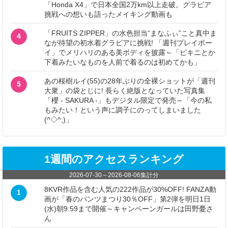
「Honda X4」で日本全国2万km以上走破。グラビア
挑戦への想いも語ったメイキング動画も
「FRUITS ZIPPER」の水色担当“まなふぃ”こと真中ま
4
なが待望の初水着グラビアに挑戦! 「週刊プレイボー
イ」でメリハリのある美ボディを披露～「ビキニとか
下着みたいなものを人前で着るのは初めてかも」
あの桜樹ルイ(55)の28年ぶりの全裸ショットが「週刊
5
大衆」の袋とじに! 長らく絶版となっていた写真集
「櫻 - SAKURA -」もデジタル限定で発売～「今の私
もみたい！という声に調子にのってしまいました
(^◇^;)」
1週間のアクセスランキング
2026-07-30
～
2026-08-06
集計分
8KVR作品を含む人気の222作品が30%OFF! FANZA動
1
画が「春のパンツまつり30％OFF」第2弾を明日1日
(水)朝9:59まで開催～キャンペーンガールは田野憂さ
ん