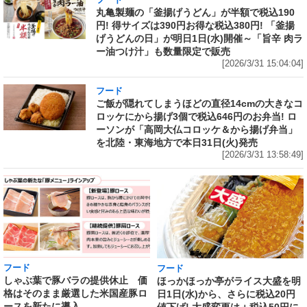
丸亀製麺の「釜揚げうどん」が半額で税込190
円! 得サイズは390円お得な税込380円! 「釜揚
げうどんの日」が明日1日(水)開催～「旨辛 肉ラ
ー油つけ汁」も数量限定で販売
[2026/3/31 15:04:04]
フード
ご飯が隠れてしまうほどの直径14cmの大きなコ
ロッケにから揚げ3個で税込646円のお弁当! ロ
ーソンが「高岡大仏コロッケ＆から揚げ弁当」
を北陸・東海地方で本日31日(火)発売
[2026/3/31 13:58:49]
フード
フード
しゃぶ葉で豚バラの提供休止 価
ほっかほっか亭がライス大盛を明
格はそのまま厳選した米国産豚ロ
日1日(水)から、さらに税込20円
ースを新たに導入
値下げ! 大盛変更は＋税込50円に