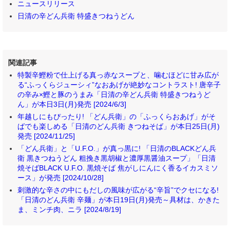
ニュースリリース
日清の辛どん兵衛 特盛きつねうどん
関連記事
特製辛鰹粉で仕上げる真っ赤なスープと、噛むほどに甘み広が
る“ふっくらジューシィ”なおあげが絶妙なコントラスト! 唐辛子
の辛み×鰹と豚のうまみ「日清の辛どん兵衛 特盛きつねうど
ん」が本日3日(月)発売 [2024/6/3]
年越しにもぴったり! 「どん兵衛」の「ふっくらおあげ」がそ
ばでも楽しめる「日清のどん兵衛 きつねそば」が本日25日(月)
発売 [2024/11/25]
「どん兵衛」と「U.F.O.」が真っ黒に! 「日清のBLACKどん兵
衛 黒きつねうどん 粗挽き黒胡椒と濃厚黒醤油スープ」「日清
焼そばBLACK U.F.O. 黒焼そば 焦がしにんにく香るイカスミソ
ース」が発売 [2024/10/28]
刺激的な辛さの中にもだしの風味が広がる“辛旨”でクセになる!
「日清のどん兵衛 辛麺」が本日19日(月)発売～具材は、かきた
ま、ミンチ肉、ニラ [2024/8/19]