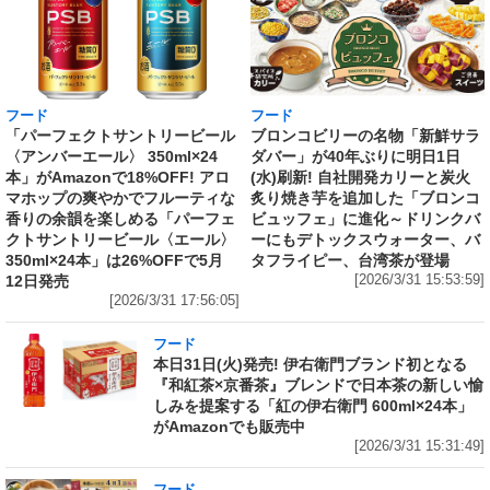
フード
フード
「パーフェクトサントリービール
ブロンコビリーの名物「新鮮サラ
〈アンバーエール〉 350ml×24
ダバー」が40年ぶりに明日1日
本」がAmazonで18%OFF! アロ
(水)刷新! 自社開発カリーと炭火
マホップの爽やかでフルーティな
炙り焼き芋を追加した「ブロンコ
香りの余韻を楽しめる「パーフェ
ビュッフェ」に進化～ドリンクバ
クトサントリービール〈エール〉
ーにもデトックスウォーター、バ
350ml×24本」は26%OFFで5月
タフライピー、台湾茶が登場
12日発売
[2026/3/31 15:53:59]
[2026/3/31 17:56:05]
フード
本日31日(火)発売! 伊右衛門ブランド初となる
『和紅茶×京番茶』ブレンドで日本茶の新しい愉
しみを提案する「紅の伊右衛門 600ml×24本」
がAmazonでも販売中
[2026/3/31 15:31:49]
フード