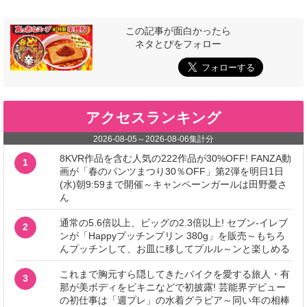
この記事が面白かったら
ネタとぴをフォロー
アクセスランキング
2026-08-05
～
2026-08-06
集計分
8KVR作品を含む人気の222作品が30%OFF! FANZA動
1
画が「春のパンツまつり30％OFF」第2弾を明日1日
(水)朝9:59まで開催～キャンペーンガールは田野憂さ
ん
通常の5.6倍以上、ビッグの2.3倍以上! セブン‐イレブ
2
ンが「Happyプッチンプリン 380g」を販売～もちろ
んプッチンして、お皿に移してプルル～ンと楽しめる
これまで胸元すら隠してきたバイクを愛する旅人・有
3
那が美ボディをビキニなどで初披露! 芸能界デビュー
の初仕事は「週プレ」の水着グラビア～同い年の相棒