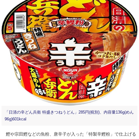
「日清の辛どん兵衛 特盛きつねうどん」285円(税別)、内容量136g(めん
96g)601kcal
鰹や宗田鰹などの魚粉、唐辛子が入った「特製辛鰹粉」で仕上げる