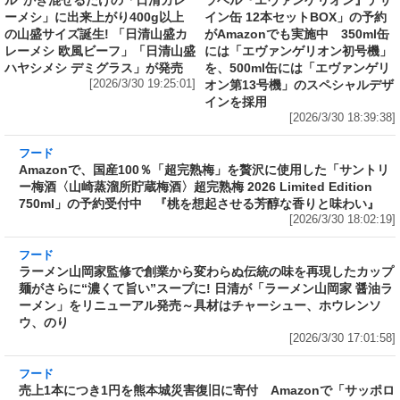
ハヤシメシ デミグラス」が発売
を、500ml缶には「エヴァンゲリ
[2026/3/30 19:25:01]
オン第13号機」のスペシャルデザ
インを採用
[2026/3/30 18:39:38]
フード
Amazonで、国産100％「超完熟梅」を贅沢に使用した「サントリ
ー梅酒〈山崎蒸溜所貯蔵梅酒〉超完熟梅 2026 Limited Edition
750ml」の予約受付中 『桃を想起させる芳醇な香りと味わい』
[2026/3/30 18:02:19]
フード
ラーメン山岡家監修で創業から変わらぬ伝統の味を再現したカップ
麺がさらに“濃くて旨い”スープに! 日清が「ラーメン山岡家 醤油ラ
ーメン」をリニューアル発売～具材はチャーシュー、ホウレンソ
ウ、のり
[2026/3/30 17:01:58]
フード
売上1本につき1円を熊本城災害復旧に寄付 Amazonで「サッポロ
生ビール黒ラベル『熊本城復興応援缶』 350ml×24本」が税込
5,180円! 発売から10年、昨年までの累計寄付金額は6,344,952円
[2026/3/30 15:50:17]