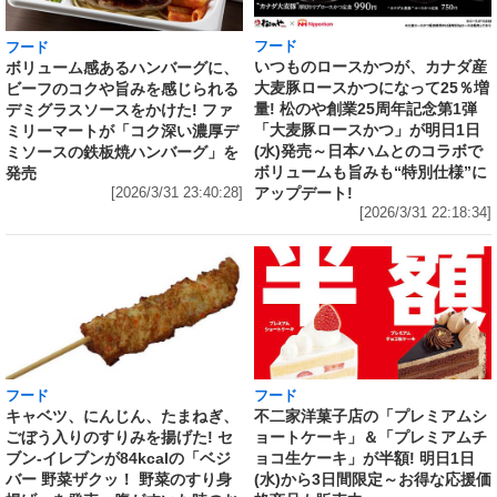
フード
フード
いつものロースかつが、カナダ産
ボリューム感あるハンバーグに、
大麦豚ロースかつになって25％増
ビーフのコクや旨みを感じられる
量! 松のや創業25周年記念第1弾
デミグラスソースをかけた! ファ
「大麦豚ロースかつ」が明日1日
ミリーマートが「コク深い濃厚デ
(水)発売～日本ハムとのコラボで
ミソースの鉄板焼ハンバーグ」を
ボリュームも旨みも“特別仕様”に
発売
アップデート!
[2026/3/31 23:40:28]
[2026/3/31 22:18:34]
フード
フード
キャベツ、にんじん、たまねぎ、
不二家洋菓子店の「プレミアムシ
ごぼう入りのすりみを揚げた! セ
ョートケーキ」＆「プレミアムチ
ブン‐イレブンが84kcalの「ベジ
ョコ生ケーキ」が半額! 明日1日
バー 野菜ザクッ！ 野菜のすり身
(水)から3日間限定～お得な応援価