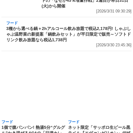
トの「なぜか45％増量作戦」2週目が本日31日
(火)から開催
[2026/3/31 09:30:29]
フード
3種から選べる鍋＋2hアルコール飲み放題で税
込2,178円! しゃぶしゃぶ温野菜の新提案「鍋飲
みセット」が平日限定で販売～ソフトドリンク
飲み放題なら税込1,738円
[2026/3/30 23:45:36]
フード
フード
1個で腹パンパン! 熱湯5分“グルグ
ネット限定「サッポロ生ビール黒
ル”かき混ぜるだけの「日清カレ
ラベル『エヴァンゲリオン』デザ
ーメシ」に出来上がり400g以上
イン缶 12本セットBOX」の予約
の山盛サイズ誕生! 「日清山盛カ
がAmazonでも実施中 350ml缶
レーメシ 欧風ビーフ」「日清山盛
には「エヴァンゲリオン初号機」