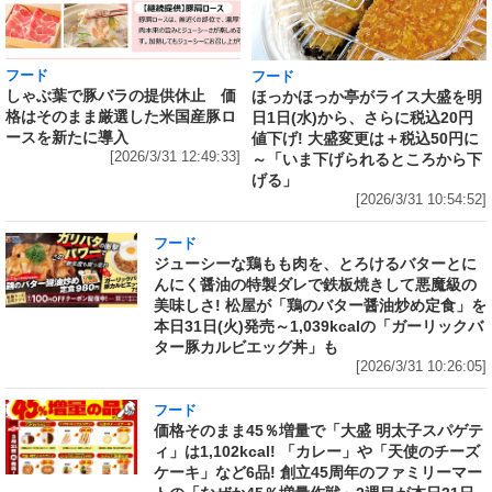
フード
フード
しゃぶ葉で豚バラの提供休止 価
ほっかほっか亭がライス大盛を明
格はそのまま厳選した米国産豚ロ
日1日(水)から、さらに税込20円
ースを新たに導入
値下げ! 大盛変更は＋税込50円に
[2026/3/31 12:49:33]
～「いま下げられるところから下
げる」
[2026/3/31 10:54:52]
フード
ジューシーな鶏もも肉を、とろけるバターとに
んにく醤油の特製ダレで鉄板焼きして悪魔級の
美味しさ! 松屋が「鶏のバター醤油炒め定食」を
本日31日(火)発売～1,039kcalの「ガーリックバ
ター豚カルビエッグ丼」も
[2026/3/31 10:26:05]
フード
価格そのまま45％増量で「大盛 明太子スパゲテ
ィ」は1,102kcal! 「カレー」や「天使のチーズ
ケーキ」など6品! 創立45周年のファミリーマー