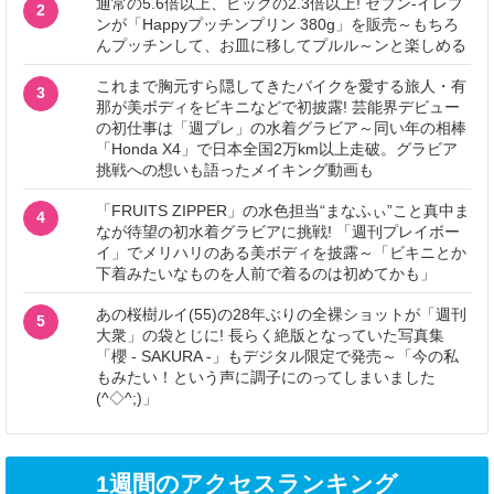
通常の5.6倍以上、ビッグの2.3倍以上! セブン‐イレブ
2
ンが「Happyプッチンプリン 380g」を販売～もちろ
んプッチンして、お皿に移してプルル～ンと楽しめる
これまで胸元すら隠してきたバイクを愛する旅人・有
3
那が美ボディをビキニなどで初披露! 芸能界デビュー
の初仕事は「週プレ」の水着グラビア～同い年の相棒
「Honda X4」で日本全国2万km以上走破。グラビア
挑戦への想いも語ったメイキング動画も
「FRUITS ZIPPER」の水色担当“まなふぃ”こと真中ま
4
なが待望の初水着グラビアに挑戦! 「週刊プレイボー
イ」でメリハリのある美ボディを披露～「ビキニとか
下着みたいなものを人前で着るのは初めてかも」
あの桜樹ルイ(55)の28年ぶりの全裸ショットが「週刊
5
大衆」の袋とじに! 長らく絶版となっていた写真集
「櫻 - SAKURA -」もデジタル限定で発売～「今の私
もみたい！という声に調子にのってしまいました
(^◇^;)」
1週間のアクセスランキング