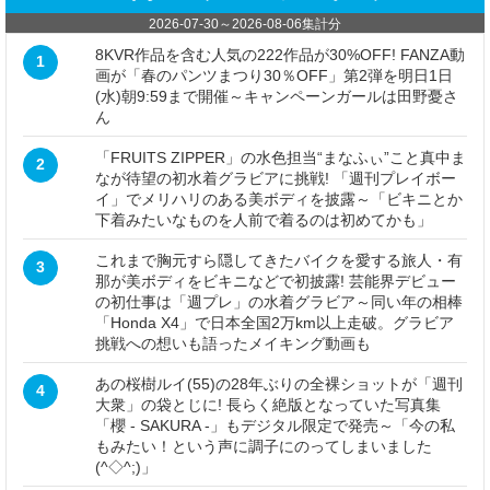
2026-07-30
～
2026-08-06
集計分
8KVR作品を含む人気の222作品が30%OFF! FANZA動
1
画が「春のパンツまつり30％OFF」第2弾を明日1日
(水)朝9:59まで開催～キャンペーンガールは田野憂さ
ん
「FRUITS ZIPPER」の水色担当“まなふぃ”こと真中ま
2
なが待望の初水着グラビアに挑戦! 「週刊プレイボー
イ」でメリハリのある美ボディを披露～「ビキニとか
下着みたいなものを人前で着るのは初めてかも」
これまで胸元すら隠してきたバイクを愛する旅人・有
3
那が美ボディをビキニなどで初披露! 芸能界デビュー
の初仕事は「週プレ」の水着グラビア～同い年の相棒
「Honda X4」で日本全国2万km以上走破。グラビア
挑戦への想いも語ったメイキング動画も
あの桜樹ルイ(55)の28年ぶりの全裸ショットが「週刊
4
大衆」の袋とじに! 長らく絶版となっていた写真集
「櫻 - SAKURA -」もデジタル限定で発売～「今の私
もみたい！という声に調子にのってしまいました
(^◇^;)」