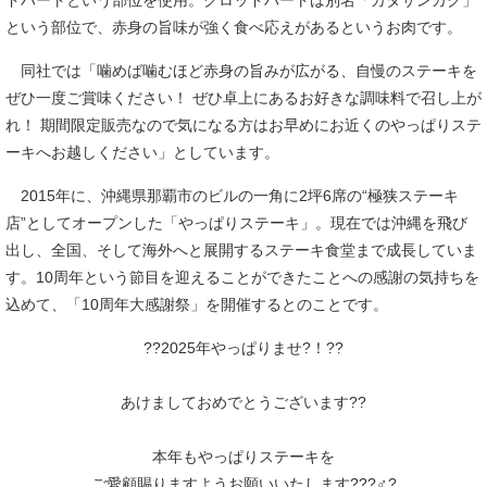
ドハートという部位を使用。クロッドハートは別名「カタサンカク」
という部位で、赤身の旨味が強く食べ応えがあるというお肉です。
同社では「噛めば噛むほど赤身の旨みが広がる、自慢のステーキを
ぜひ一度ご賞味ください！ ぜひ卓上にあるお好きな調味料で召し上が
れ！ 期間限定販売なので気になる方はお早めにお近くのやっぱりステ
ーキへお越しください」としています。
2015年に、沖縄県那覇市のビルの一角に2坪6席の“極狭ステーキ
店”としてオープンした「やっぱりステーキ」。現在では沖縄を飛び
出し、全国、そして海外へと展開するステーキ食堂まで成長していま
す。10周年という節目を迎えることができたことへの感謝の気持ちを
込めて、「10周年大感謝祭」を開催するとのことです。
??2025年やっぱりませ?！??
あけましておめでとうございます??
本年もやっぱりステーキを
ご愛顧賜りますようお願いいたします???♂?