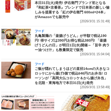
本日31日(火)発売! 伊右衛門ブランド初となる
『和紅茶×京番茶』ブレンドで日本茶の新しい愉
しみを提案する「紅の伊右衛門 600ml×24本」
がAmazonでも販売中
[2026/3/31 15:31:49]
フード
丸亀製麺の「釜揚げうどん」が半額で税込190
円! 得サイズは390円お得な税込380円! 「釜揚
げうどんの日」が明日1日(水)開催～「旨辛 肉ラ
ー油つけ汁」も数量限定で販売
[2026/3/31 15:04:04]
フード
ご飯が隠れてしまうほどの直径14cmの大きなコ
ロッケにから揚げ3個で税込646円のお弁当! ロ
ーソンが「高岡大仏コロッケ＆から揚げ弁当」
を北陸・東海地方で本日31日(火)発売
[2026/3/31 13:58:49]