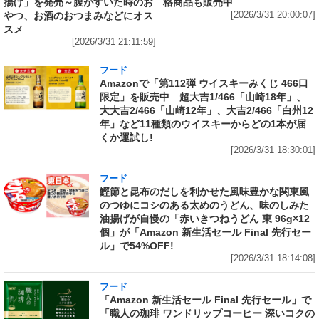
揚げ」を発売～腹がすいた時のお
格商品も販売中
やつ、お酒のおつまみなどにオス
[2026/3/31 20:00:07]
スメ
[2026/3/31 21:11:59]
フード
Amazonで「第112弾 ウイスキーみくじ 466口
限定」を販売中 超大吉1/466「山崎18年」、
大大吉2/466「山崎12年」、大吉2/466「白州12
年」など11種類のウイスキーからどの1本が届
くか運試し!
[2026/3/31 18:30:01]
フード
鰹節と昆布のだしを利かせた風味豊かな関東風
のつゆにコシのある太めのうどん、味のしみた
油揚げが自慢の「赤いきつねうどん 東 96g×12
個」が「Amazon 新生活セール Final 先行セー
ル」で54%OFF!
[2026/3/31 18:14:08]
フード
「Amazon 新生活セール Final 先行セール」で
「職人の珈琲 ワンドリップコーヒー 深いコクの