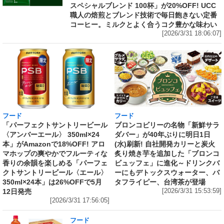
スペシャルブレンド 100杯」が20%OFF! UCC
職人の焙煎とブレンド技術で毎日飽きない定番
コーヒー。ミルクとよく合うコク豊かな味わい
[2026/3/31 18:06:07]
フード
フード
「パーフェクトサントリービール
ブロンコビリーの名物「新鮮サラ
〈アンバーエール〉 350ml×24
ダバー」が40年ぶりに明日1日
本」がAmazonで18%OFF! アロ
(水)刷新! 自社開発カリーと炭火
マホップの爽やかでフルーティな
炙り焼き芋を追加した「ブロンコ
香りの余韻を楽しめる「パーフェ
ビュッフェ」に進化～ドリンクバ
クトサントリービール〈エール〉
ーにもデトックスウォーター、バ
350ml×24本」は26%OFFで5月
タフライピー、台湾茶が登場
12日発売
[2026/3/31 15:53:59]
[2026/3/31 17:56:05]
フード