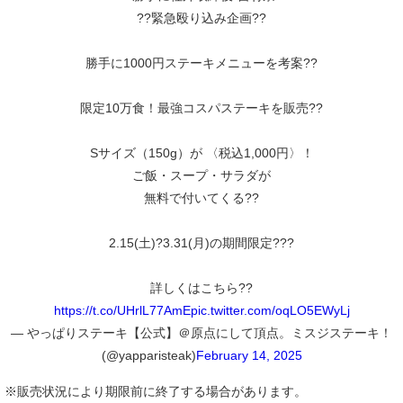
??緊急殴り込み企画??
勝手に1000円ステーキメニューを考案??
限定10万食！最強コスパステーキを販売??
Sサイズ（150g）が 〈税込1,000円〉！
ご飯・スープ・サラダが
無料で付いてくる??
2.15(土)?3.31(月)の期間限定???
詳しくはこちら??
https://t.co/UHrlL77AmE
pic.twitter.com/oqLO5EWyLj
— やっぱりステーキ【公式】＠原点にして頂点。ミスジステーキ！
(@yapparisteak)
February 14, 2025
※販売状況により期限前に終了する場合があります。