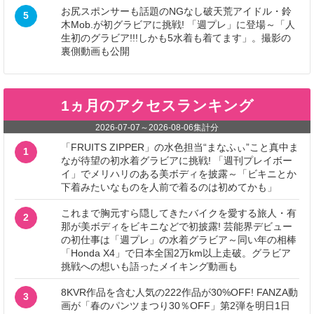
お尻スポンサーも話題のNGなし破天荒アイドル・鈴
5
木Mob.が初グラビアに挑戦! 「週プレ」に登場～「人
生初のグラビア!!!しかも5水着も着てます」。撮影の
裏側動画も公開
1ヵ月のアクセスランキング
2026-07-07
～
2026-08-06
集計分
「FRUITS ZIPPER」の水色担当“まなふぃ”こと真中ま
1
なが待望の初水着グラビアに挑戦! 「週刊プレイボー
イ」でメリハリのある美ボディを披露～「ビキニとか
下着みたいなものを人前で着るのは初めてかも」
これまで胸元すら隠してきたバイクを愛する旅人・有
2
那が美ボディをビキニなどで初披露! 芸能界デビュー
の初仕事は「週プレ」の水着グラビア～同い年の相棒
「Honda X4」で日本全国2万km以上走破。グラビア
挑戦への想いも語ったメイキング動画も
8KVR作品を含む人気の222作品が30%OFF! FANZA動
3
画が「春のパンツまつり30％OFF」第2弾を明日1日