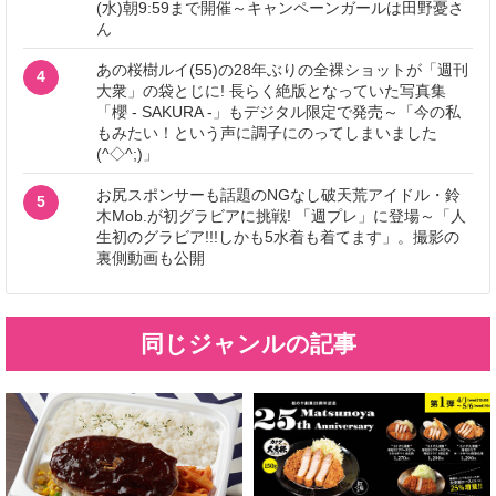
(水)朝9:59まで開催～キャンペーンガールは田野憂さ
ん
あの桜樹ルイ(55)の28年ぶりの全裸ショットが「週刊
4
大衆」の袋とじに! 長らく絶版となっていた写真集
「櫻 - SAKURA -」もデジタル限定で発売～「今の私
もみたい！という声に調子にのってしまいました
(^◇^;)」
お尻スポンサーも話題のNGなし破天荒アイドル・鈴
5
木Mob.が初グラビアに挑戦! 「週プレ」に登場～「人
生初のグラビア!!!しかも5水着も着てます」。撮影の
裏側動画も公開
同じジャンルの記事