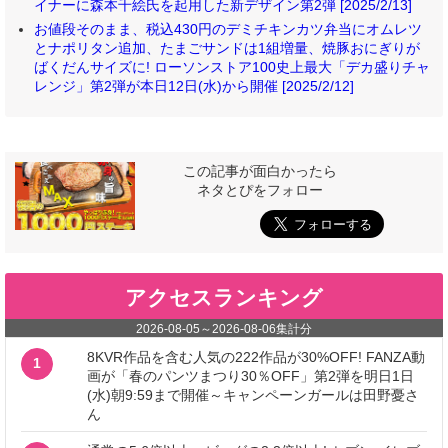
イナーに森本千絵氏を起用した新デザイン第2弾 [2025/2/13]
お値段そのまま、税込430円のデミチキンカツ弁当にオムレツ
とナポリタン追加、たまごサンドは1組増量、焼豚おにぎりが
ばくだんサイズに! ローソンストア100史上最大「デカ盛りチャ
レンジ」第2弾が本日12日(水)から開催 [2025/2/12]
この記事が面白かったら
ネタとぴをフォロー
アクセスランキング
2026-08-05
～
2026-08-06
集計分
8KVR作品を含む人気の222作品が30%OFF! FANZA動
1
画が「春のパンツまつり30％OFF」第2弾を明日1日
(水)朝9:59まで開催～キャンペーンガールは田野憂さ
ん