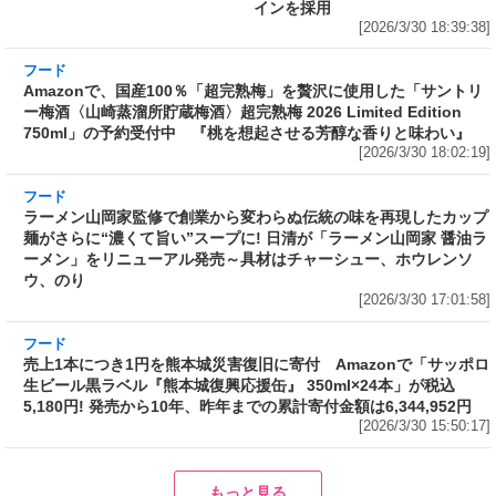
インを採用
[2026/3/30 18:39:38]
フード
Amazonで、国産100％「超完熟梅」を贅沢に使
用した「サントリー梅酒〈山崎蒸溜所貯蔵梅
酒〉超完熟梅 2026 Limited Edition 750ml」の
予約受付中 『桃を想起させる芳醇な香りと味
わい』
[2026/3/30 18:02:19]
フード
ラーメン山岡家監修で創業から変わらぬ伝統の
味を再現したカップ麺がさらに“濃くて旨い”ス
ープに! 日清が「ラーメン山岡家 醤油ラーメ
ン」をリニューアル発売～具材はチャーシュ
ー、ホウレンソウ、のり
[2026/3/30 17:01:58]
フード
売上1本につき1円を熊本城災害復旧に寄付
Amazonで「サッポロ生ビール黒ラベル『熊本
城復興応援缶』 350ml×24本」が税込5,180円!
発売から10年、昨年までの累計寄付金額は