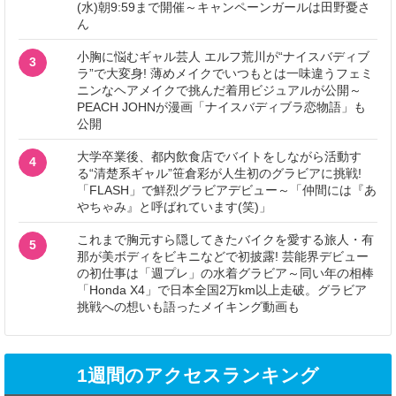
(水)朝9:59まで開催～キャンペーンガールは田野憂さ
ん
小胸に悩むギャル芸人 エルフ荒川が“ナイスバディブ
3
ラ”で大変身! 薄めメイクでいつもとは一味違うフェミ
ニンなヘアメイクで挑んだ着用ビジュアルが公開～
PEACH JOHNが漫画「ナイスバディブラ恋物語」も
公開
大学卒業後、都内飲食店でバイトをしながら活動す
4
る“清楚系ギャル”笹倉彩が人生初のグラビアに挑戦!
「FLASH」で鮮烈グラビアデビュー～「仲間には『あ
やちゃみ』と呼ばれています(笑)」
これまで胸元すら隠してきたバイクを愛する旅人・有
5
那が美ボディをビキニなどで初披露! 芸能界デビュー
の初仕事は「週プレ」の水着グラビア～同い年の相棒
「Honda X4」で日本全国2万km以上走破。グラビア
挑戦への想いも語ったメイキング動画も
1週間のアクセスランキング