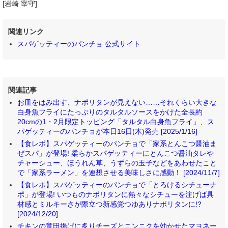
[岩崎 宰守]
関連リンク
スパゲッティーのパンチョ 公式サイト
関連記事
お皿をはみ出す、ナポリタンが見えない……それくらい大きな
白身魚フライにたっぷりのタルタルソースをかけた全長約
20cmの1・2月限定トッピング「タルタル白身魚フライ」、ス
パゲッティーのパンチョが本日16日(木)発売 [2025/1/16]
【食レポ】スパゲッティーのパンチョで「家系とんこつ醤油ま
ぜスパ」が登場! 柔らかスパゲッティーにとんこつ醤油タレや
チャーシュー、ほうれん草、うずらの玉子などをあわせたこと
で「家系ラーメン」を連想させる美味しさに感動！ [2024/11/7]
【食レポ】スパゲッティーのパンチョで「とろけるシチューナ
ポ」が登場! いつものナポリタンに熱々なシチューを注げば具
材感とミルキーさが際立つ新感覚つゆありナポリタンに!?
[2024/12/20]
チキンの竜田揚げに炙りチーズとニンニクを効かせたマヨネー