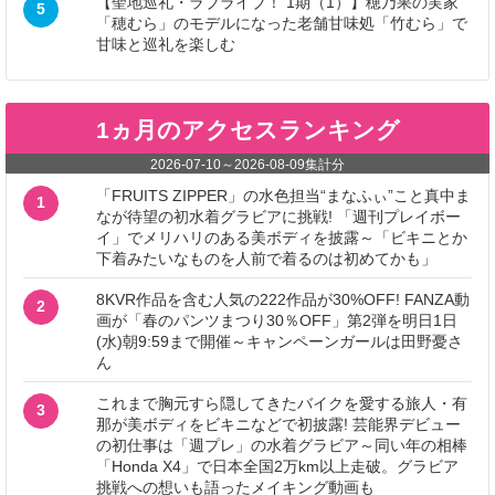
【聖地巡礼・ラブライブ！ 1期（1）】穂乃果の実家
5
「穂むら」のモデルになった老舗甘味処「竹むら」で
甘味と巡礼を楽しむ
1ヵ月のアクセスランキング
2026-07-10
～
2026-08-09
集計分
「FRUITS ZIPPER」の水色担当“まなふぃ”こと真中ま
1
なが待望の初水着グラビアに挑戦! 「週刊プレイボー
イ」でメリハリのある美ボディを披露～「ビキニとか
下着みたいなものを人前で着るのは初めてかも」
8KVR作品を含む人気の222作品が30%OFF! FANZA動
2
画が「春のパンツまつり30％OFF」第2弾を明日1日
(水)朝9:59まで開催～キャンペーンガールは田野憂さ
ん
これまで胸元すら隠してきたバイクを愛する旅人・有
3
那が美ボディをビキニなどで初披露! 芸能界デビュー
の初仕事は「週プレ」の水着グラビア～同い年の相棒
「Honda X4」で日本全国2万km以上走破。グラビア
挑戦への想いも語ったメイキング動画も