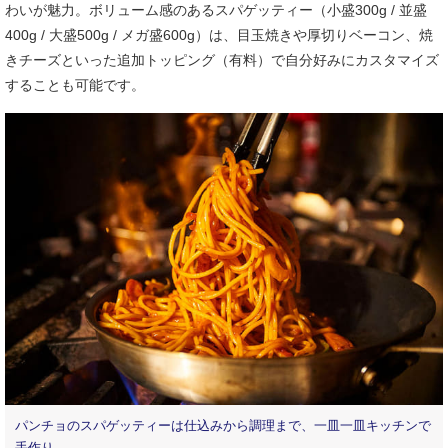
わいが魅力。ボリューム感のあるスパゲッティー（小盛300g / 並盛
400g / 大盛500g / メガ盛600g）は、目玉焼きや厚切りベーコン、焼
きチーズといった追加トッピング（有料）で自分好みにカスタマイズ
することも可能です。
パンチョのスパゲッティーは仕込みから調理まで、一皿一皿キッチンで