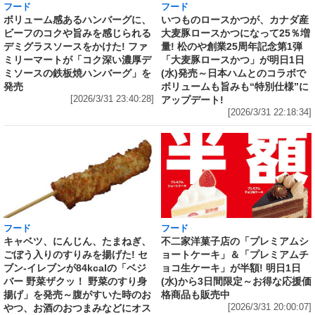
フード
フード
いつものロースかつが、カナダ産
ボリューム感あるハンバーグに、
大麦豚ロースかつになって25％増
ビーフのコクや旨みを感じられる
量! 松のや創業25周年記念第1弾
デミグラスソースをかけた! ファ
「大麦豚ロースかつ」が明日1日
ミリーマートが「コク深い濃厚デ
(水)発売～日本ハムとのコラボで
ミソースの鉄板焼ハンバーグ」を
ボリュームも旨みも“特別仕様”に
発売
アップデート!
[2026/3/31 23:40:28]
[2026/3/31 22:18:34]
フード
フード
キャベツ、にんじん、たまねぎ、
不二家洋菓子店の「プレミアムシ
ごぼう入りのすりみを揚げた! セ
ョートケーキ」＆「プレミアムチ
ブン‐イレブンが84kcalの「ベジ
ョコ生ケーキ」が半額! 明日1日
バー 野菜ザクッ！ 野菜のすり身
(水)から3日間限定～お得な応援価
揚げ」を発売～腹がすいた時のお
格商品も販売中
やつ、お酒のおつまみなどにオス
[2026/3/31 20:00:07]