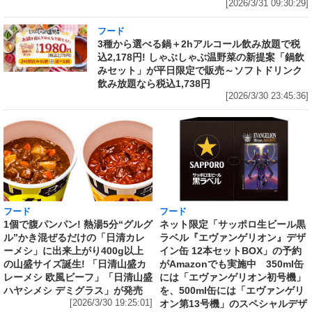
[2026/3/31 09:30:29]
フード
3種から選べる鍋＋2hアルコール飲み放題で税
込2,178円! しゃぶしゃぶ温野菜の新提案「鍋飲
みセット」が平日限定で販売～ソフトドリンク
飲み放題なら税込1,738円
[2026/3/30 23:45:36]
フード
フード
1個で腹パンパン! 熱湯5分“グルグ
ネット限定「サッポロ生ビール黒
ル”かき混ぜるだけの「日清カレ
ラベル『エヴァンゲリオン』デザ
ーメシ」に出来上がり400g以上
イン缶 12本セットBOX」の予約
の山盛サイズ誕生! 「日清山盛カ
がAmazonでも実施中 350ml缶
レーメシ 欧風ビーフ」「日清山盛
には「エヴァンゲリオン初号機」
ハヤシメシ デミグラス」が発売
を、500ml缶には「エヴァンゲリ
[2026/3/30 19:25:01]
オン第13号機」のスペシャルデザ