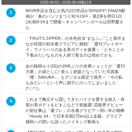
2026-08-02
～
2026-08-09
集計分
8KVR作品を含む人気の222作品が30%OFF! FANZA動
1
画が「春のパンツまつり30％OFF」第2弾を明日1日
(水)朝9:59まで開催～キャンペーンガールは田野憂さ
ん
「FRUITS ZIPPER」の水色担当“まなふぃ”こと真中ま
2
なが待望の初水着グラビアに挑戦! 「週刊プレイボー
イ」でメリハリのある美ボディを披露～「ビキニとか
下着みたいなものを人前で着るのは初めてかも」
あの桜樹ルイ(55)の28年ぶりの全裸ショットが「週刊
3
大衆」の袋とじに! 長らく絶版となっていた写真集
「櫻 - SAKURA -」もデジタル限定で発売～「今の私
もみたい！という声に調子にのってしまいました
(^◇^;)」
これまで胸元すら隠してきたバイクを愛する旅人・有
4
那が美ボディをビキニなどで初披露! 芸能界デビュー
の初仕事は「週プレ」の水着グラビア～同い年の相棒
「Honda X4」で日本全国2万km以上走破。グラビア
挑戦への想いも語ったメイキング動画も