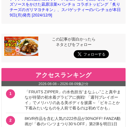
ズソースをかけた凪原涼菜×パンチョ コラボトッピング「炙り
チーズのガリマヨチキン」、スパゲッティーのパンチョが本日
9日(月)発売 [2024/12/9]
この記事が面白かったら
ネタとぴをフォロー
アクセスランキング
2026-08-08
～
2026-08-09
集計分
「FRUITS ZIPPER」の水色担当“まなふぃ”こと真中ま
1
なが待望の初水着グラビアに挑戦! 「週刊プレイボー
イ」でメリハリのある美ボディを披露～「ビキニとか
下着みたいなものを人前で着るのは初めてかも」
8KVR作品を含む人気の222作品が30%OFF! FANZA動
2
画が「春のパンツまつり30％OFF」第2弾を明日1日