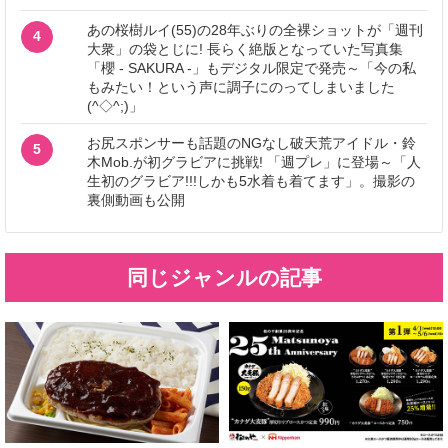
あの桜樹ルイ(55)の28年ぶりの全裸ショットが「週刊
4
大衆」の袋とじに! 長らく絶版となっていた写真集
「櫻 - SAKURA -」もデジタル限定で発売～「今の私
もみたい！という声に調子にのってしまいました
(^◇^;)」
お尻スポンサーも話題のNGなし破天荒アイドル・鈴
5
木Mob.が初グラビアに挑戦! 「週プレ」に登場～「人
生初のグラビア!!!しかも5水着も着てます」。撮影の
裏側動画も公開
同じジャンルの記事