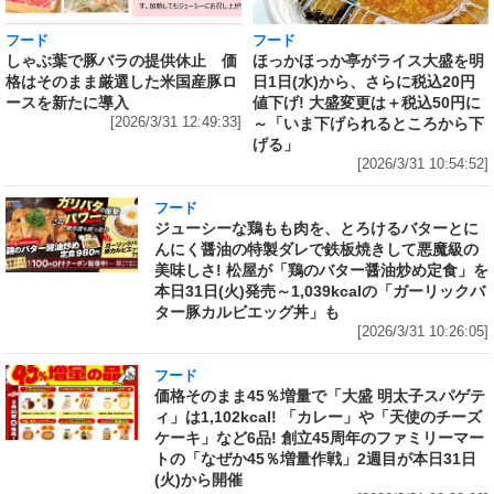
フード
フード
しゃぶ葉で豚バラの提供休止 価
ほっかほっか亭がライス大盛を明
格はそのまま厳選した米国産豚ロ
日1日(水)から、さらに税込20円
ースを新たに導入
値下げ! 大盛変更は＋税込50円に
[2026/3/31 12:49:33]
～「いま下げられるところから下
げる」
[2026/3/31 10:54:52]
フード
ジューシーな鶏もも肉を、とろけるバターとに
んにく醤油の特製ダレで鉄板焼きして悪魔級の
美味しさ! 松屋が「鶏のバター醤油炒め定食」を
本日31日(火)発売～1,039kcalの「ガーリックバ
ター豚カルビエッグ丼」も
[2026/3/31 10:26:05]
フード
価格そのまま45％増量で「大盛 明太子スパゲテ
ィ」は1,102kcal! 「カレー」や「天使のチーズ
ケーキ」など6品! 創立45周年のファミリーマー
トの「なぜか45％増量作戦」2週目が本日31日
(火)から開催