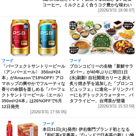
コーヒー。ミルクとよく合うコク豊かな味わい
[2026/3/31 18:06:07]
フード
フード
「パーフェクトサントリービール
ブロンコビリーの名物「新鮮サラ
〈アンバーエール〉 350ml×24
ダバー」が40年ぶりに明日1日
本」がAmazonで18%OFF! アロ
(水)刷新! 自社開発カリーと炭火
マホップの爽やかでフルーティな
炙り焼き芋を追加した「ブロンコ
香りの余韻を楽しめる「パーフェ
ビュッフェ」に進化～ドリンクバ
クトサントリービール〈エール〉
ーにもデトックスウォーター、バ
350ml×24本」は26%OFFで5月
タフライピー、台湾茶が登場
12日発売
[2026/3/31 15:53:59]
[2026/3/31 17:56:05]
フード
本日31日(火)発売! 伊右衛門ブランド初となる
『和紅茶×京番茶』ブレンドで日本茶の新しい愉