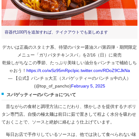
容器代100円を追加すれば、テイクアウトでも楽しめます
デカいは正義のスタミナ系、待望のバター醤油スパ第四弾・期間限定
メニュー「ガリバタチキンスパ」を2/16（日）に発売
乾燥しがちなこの季節、たっぷり美味しい油分をパンチョで補給しち
ゃおう！
https://t.co/wSz95mRpcI
pic.twitter.com/RDoZ9CJkNa
— 【公式】パンチョ大王（スパゲッティーのパンチョ中の人）
(@top_of_pancho)
February 5, 2025
スパゲッティーのパンチョについて
昔ながらの食材と調理方法にこだわり、懐かしさを提供するナポリ
タン専門店。自慢の極太麺は前日に茹で置きして程よく水分を吸わせ
ておくことで、ソースと絶妙に絡むよう仕上げています。
毎日お店で手作りしているソースは、他では決して食べられない味