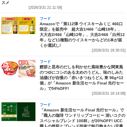
スメ
[2026/3/31 21:11:59]
フード
Amazonで「第112弾 ウイスキーみくじ 466口
限定」を販売中 超大吉1/466「山崎18年」、
大大吉2/466「山崎12年」、大吉2/466「白州12
年」など11種類のウイスキーからどの1本が届
くか運試し!
[2026/3/31 18:30:01]
フード
鰹節と昆布のだしを利かせた風味豊かな関東風
のつゆにコシのある太めのうどん、味のしみた
油揚げが自慢の「赤いきつねうどん 東 96g×12
個」が「Amazon 新生活セール Final 先行セー
ル」で54%OFF!
[2026/3/31 18:14:08]
フード
「Amazon 新生活セール Final 先行セール」で
「職人の珈琲 ワンドリップコーヒー 深いコクの
スペシャルブレンド 100杯」が20%OFF! UCC
職人の焙煎とブレンド技術で毎日飽きない定番