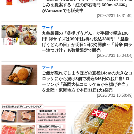
しみを提案する「紅の伊右衛門 600ml×24本」
がAmazonでも販売中
[2026/3/31 15:31:49]
フード
丸亀製麺の「釜揚げうどん」が半額で税込190
円! 得サイズは390円お得な税込380円! 「釜揚
げうどんの日」が明日1日(水)開催～「旨辛 肉ラ
ー油つけ汁」も数量限定で販売
[2026/3/31 15:04:04]
フード
ご飯が隠れてしまうほどの直径14cmの大きなコ
ロッケにから揚げ3個で税込646円のお弁当! ロ
ーソンが「高岡大仏コロッケ＆から揚げ弁当」
を北陸・東海地方で本日31日(火)発売
[2026/3/31 13:58:49]