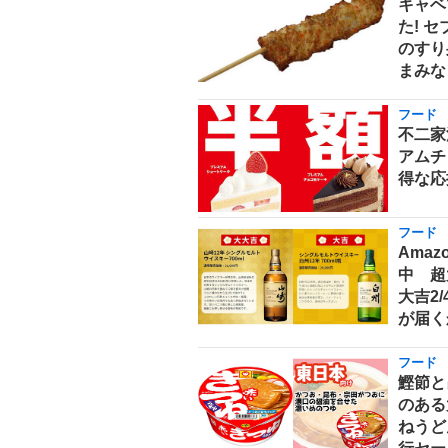
キャベ
た! 
のすり
まみな
フード
不二家
アムチ
得な応
フード
Ama
中 超
大吉2
が届く
フード
鰹節と
のある
ねうどん