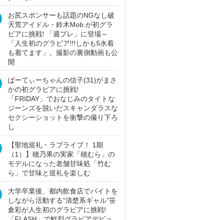
お尻スポンサーも話題のNGなし破
天荒アイドル・鈴木Mob.が初グラ
ビアに挑戦! 「週プレ」に登場～
「人生初のグラビア!!!しかも5水着
も着てます」。撮影の裏側動画も公
開
ぱーてぃーちゃんの信子(31)がまさ
かの初グラビアに挑戦!
「FRIDAY」でおなじみのタイトな
ジーンズを脱いだスキャンダラスな
セクシーショットを衝撃の撮り下ろ
し
【聖地巡礼・ラブライブ！ 1期
（1）】穂乃果の実家「穂むら」の
モデルになった老舗甘味処「竹む
ら」で甘味と巡礼を楽しむ
大学卒業後、都内飲食店でバイトを
しながら活動する“清楚系ギャル”笹
倉彩が人生初のグラビアに挑戦!
「FLASH」で鮮烈グラビアデビュ