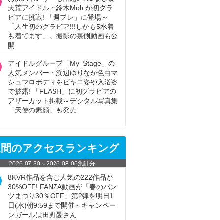
天荒アイドル・鈴木Mob.が初グラ
ビアに挑戦! 「週プレ」に登場～
「人生初のグラビア!!!しかも5水着
も着てます」。撮影の裏側動画も公
開
アイドルグループ「My_Stage」の
人気メンバー・浜辺ゆりなが色白マ
シュマロボディをビキニ姿や入浴姿
で披露! 「FLASH」に初グラビアの
アザーカット掲載～デジタル写真集
「天使の素顔」も発売
週間のアクセスランキング
2026-07-30
～
2026-08-06
集計分
8KVR作品を含む人気の222作品が
30%OFF! FANZA動画が「春のパン
ツまつり30％OFF」第2弾を明日1
日(水)朝9:59まで開催～キャンペー
ンガールは田野憂さん