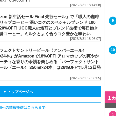
ル」で54%OFF!
[2026/3/31 18:14:08]
azon 新生活セール Final 先行セール」で「職人の珈琲
9
リップコーヒー 深いコクのスペシャルブレンド 100
20%OFF! UCC職人の焙煎とブレンド技術で毎日飽き
番コーヒー。ミルクとよく合うコク豊かな味わい
[2026/3/31 18:06:07]
10
フェクトサントリービール〈アンバーエール〉
l×24本」がAmazonで18%OFF! アロマホップの爽やか
ーティな香りの余韻を楽しめる「パーフェクトサント
ール〈エール〉 350ml×24本」は26%OFFで5月12日発
[2026/3/31 17:56:05]
トップページへ
▲
1
部への情報提供はこちらまで
1