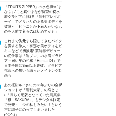
「FRUITS ZIPPER」の水色担当“ま
なふぃ”こと真中まなが待望の初水
着グラビアに挑戦! 「週刊プレイボ
ーイ」でメリハリのある美ボディを
披露～「ビキニとか下着みたいなも
のを人前で着るのは初めてかも」
これまで胸元すら隠してきたバイク
を愛する旅人・有那が美ボディをビ
キニなどで初披露! 芸能界デビュー
の初仕事は「週プレ」の水着グラビ
ア～同い年の相棒「Honda X4」で
日本全国2万km以上走破。グラビア
挑戦への想いも語ったメイキング動
画も
あの桜樹ルイ(55)の28年ぶりの全裸
ショットが「週刊大衆」の袋とじ
に! 長らく絶版となっていた写真集
「櫻 - SAKURA -」もデジタル限定
で発売～「今の私もみたい！という
声に調子にのってしまいました
(^◇^;)」