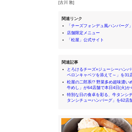
[古川 敦]
関連リンク
「チーズフォンデュ風ハンバーグ
店舗限定メニュー
「松屋」公式サイト
関連記事
とろけるチーズ×ジューシーハンバ
ペロンキャベツを添えて～」を31店舗で
松屋の二郎系!? 野菜多め超味濃
牛めし」が64店舗で本日4日(火)からテス
特別な日の食卓を彩る、牛タンシチ
タンシチューハンバーグ」を62店舗で本