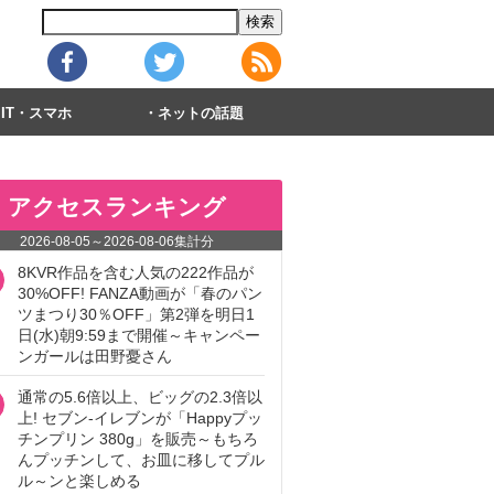
IT・スマホ
ネットの話題
アクセスランキング
2026-08-05
～
2026-08-06
集計分
8KVR作品を含む人気の222作品が
30%OFF! FANZA動画が「春のパン
ツまつり30％OFF」第2弾を明日1
日(水)朝9:59まで開催～キャンペー
ンガールは田野憂さん
通常の5.6倍以上、ビッグの2.3倍以
上! セブン‐イレブンが「Happyプッ
チンプリン 380g」を販売～もちろ
んプッチンして、お皿に移してプル
ル～ンと楽しめる