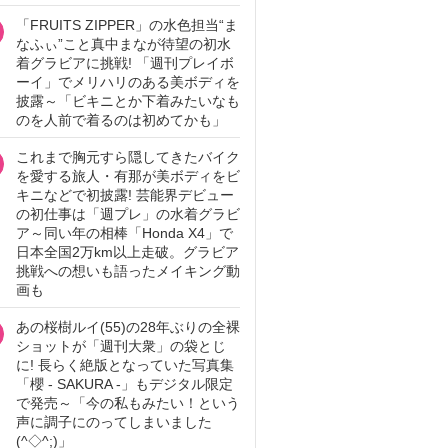
「FRUITS ZIPPER」の水色担当“ま
なふぃ”こと真中まなが待望の初水
着グラビアに挑戦! 「週刊プレイボ
ーイ」でメリハリのある美ボディを
披露～「ビキニとか下着みたいなも
のを人前で着るのは初めてかも」
これまで胸元すら隠してきたバイク
を愛する旅人・有那が美ボディをビ
キニなどで初披露! 芸能界デビュー
の初仕事は「週プレ」の水着グラビ
ア～同い年の相棒「Honda X4」で
日本全国2万km以上走破。グラビア
挑戦への想いも語ったメイキング動
画も
あの桜樹ルイ(55)の28年ぶりの全裸
ショットが「週刊大衆」の袋とじ
に! 長らく絶版となっていた写真集
「櫻 - SAKURA -」もデジタル限定
で発売～「今の私もみたい！という
声に調子にのってしまいました
(^◇^;)」