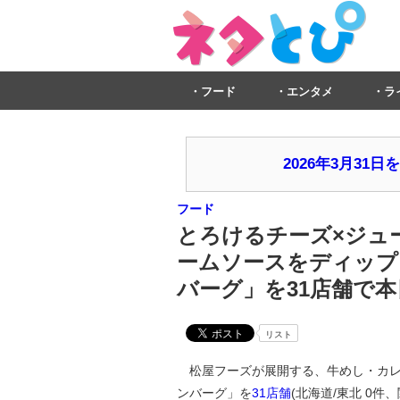
フード
エンタメ
ラ
2026年3月3
フード
とろけるチーズ×ジュ
ームソースをディップ
バーグ」を31店舗で本
リスト
松屋フーズが展開する、牛めし・カレ
ンバーグ」を
31店舗
(北海道/東北 0件、