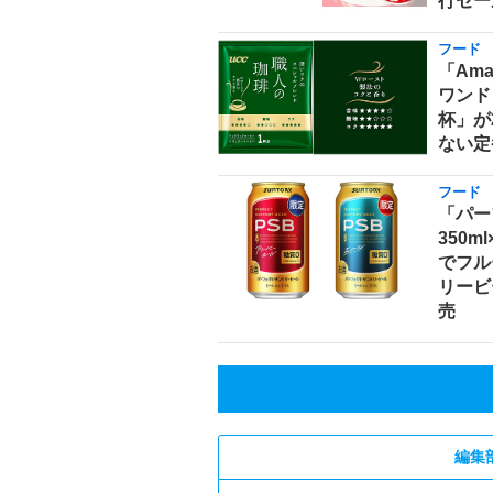
行セー
フード
「Am
ワンド
杯」が
ない定
フード
「パー
350m
でフル
リービ
売
編集