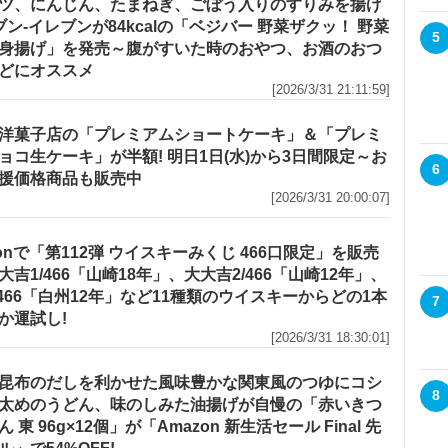
ツ、にんじん、たまねぎ、ごぼう入りのすりみを揚げ
セブン‐イレブンが84kcalの「ベジバー 野菜ザクッ！ 野菜
5
身揚げ」を発売～腹がすいた時のおやつ、お酒のおつ
どにオススメ
[2026/3/31 21:11:59]
洋菓子店の「プレミアムショートケーキ」＆「プレミ
ョコ生ケーキ」が半額! 明日1日(水)から3日間限定～お
6
援価格商品も販売中
[2026/3/31 20:00:07]
zonで「第112弾 ウイスキーみくじ 466口限定」を販売
大吉1/466「山崎18年」、大大吉2/466「山崎12年」、
/466「白州12年」など11種類のウイスキーからどの1本
7
か運試し!
[2026/3/31 18:30:01]
昆布のだしを利かせた風味豊かな関東風のつゆにコシ
8
太めのうどん、味のしみた油揚げが自慢の「赤いきつ
 東 96g×12個」が「Amazon 新生活セール Final 先