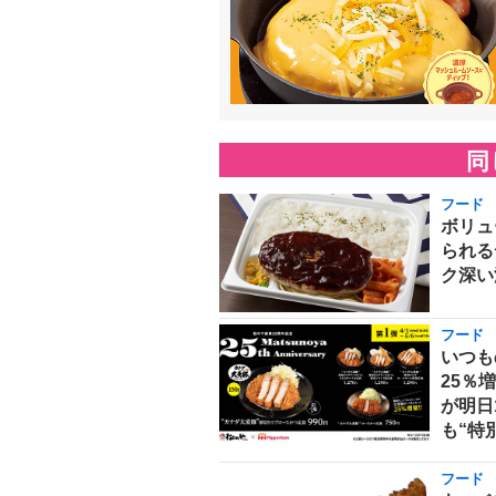
同
フード
ボリュ
られる
ク深い
フード
いつも
25％
が明日
も“特
フード