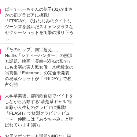
ぱーてぃーちゃんの信子(31)がまさ
かの初グラビアに挑戦!
「FRIDAY」でおなじみのタイトな
ジーンズを脱いだスキャンダラスな
セクシーショットを衝撃の撮り下ろ
し
「そのヒップ、国宝超え。」
Netflix「シティーハンター」の熱演
も話題、映画「長崎─閃光の影で」
にも出演の実力派女優・水崎綾女の
写真集「Euteamo」の完全未発表
の秘蔵ショットが「FRIDAY」で独
占公開
大学卒業後、都内飲食店でバイトを
しながら活動する“清楚系ギャル”笹
倉彩が人生初のグラビアに挑戦!
「FLASH」で鮮烈グラビアデビュ
ー～「仲間には『あやちゃみ』と呼
ばれています(笑)」
お尻スポンサーも話題のNGなし破