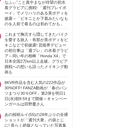
なふぃ”こと真中まなが待望の初水
着グラビアに挑戦! 「週刊プレイボ
ーイ」でメリハリのある美ボディを
披露～「ビキニとか下着みたいなも
のを人前で着るのは初めてかも」
これまで胸元すら隠してきたバイク
を愛する旅人・有那が美ボディをビ
キニなどで初披露! 芸能界デビュー
の初仕事は「週プレ」の水着グラビ
ア～同い年の相棒「Honda X4」で
日本全国2万km以上走破。グラビア
挑戦への想いも語ったメイキング動
画も
8KVR作品を含む人気の222作品が
30%OFF! FANZA動画が「春のパン
ツまつり30％OFF」第2弾を明日1
日(水)朝9:59まで開催～キャンペー
ンガールは田野憂さん
あの桜樹ルイ(55)の28年ぶりの全裸
ショットが「週刊大衆」の袋とじ
に! 長らく絶版となっていた写真集