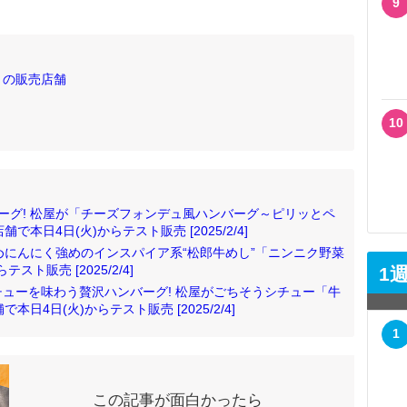
9
」の販売店舗
10
ーグ! 松屋が「チーズフォンデュ風ハンバーグ～ピリッとペ
本日4日(火)からテスト販売 [2025/2/4]
いめにんにく強めのインスパイア系“松郎牛めし”「ニンニク野菜
ト販売 [2025/2/4]
1
ューを味わう贅沢ハンバーグ! 松屋がごちそうシチュー「牛
日4日(火)からテスト販売 [2025/2/4]
1
この記事が面白かったら