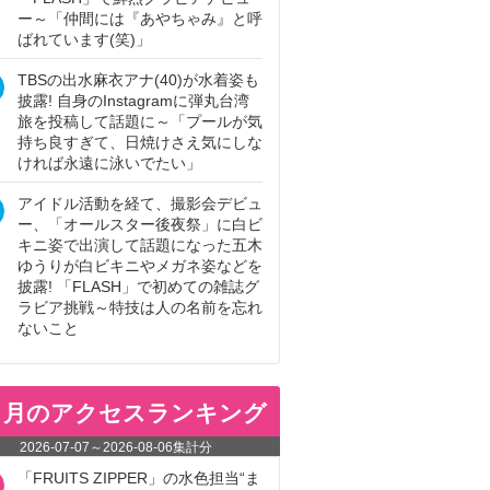
ー～「仲間には『あやちゃみ』と呼
ばれています(笑)」
TBSの出水麻衣アナ(40)が水着姿も
披露! 自身のInstagramに弾丸台湾
旅を投稿して話題に～「プールが気
持ち良すぎて、日焼けさえ気にしな
ければ永遠に泳いでたい」
アイドル活動を経て、撮影会デビュ
ー、「オールスター後夜祭」に白ビ
キニ姿で出演して話題になった五木
ゆうりが白ビキニやメガネ姿などを
披露! 「FLASH」で初めての雑誌グ
ラビア挑戦～特技は人の名前を忘れ
ないこと
ヵ月のアクセスランキング
2026-07-07
～
2026-08-06
集計分
「FRUITS ZIPPER」の水色担当“ま