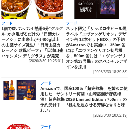
フード
フード
1個で腹パンパン! 熱湯5分“グルグ
ネット限定「サッポロ生ビール黒
ル”かき混ぜるだけの「日清カレ
ラベル『エヴァンゲリオン』デザ
ーメシ」に出来上がり400g以上
イン缶 12本セットBOX」の予約
の山盛サイズ誕生! 「日清山盛カ
がAmazonでも実施中 350ml缶
レーメシ 欧風ビーフ」「日清山盛
には「エヴァンゲリオン初号機」
ハヤシメシ デミグラス」が発売
を、500ml缶には「エヴァンゲリ
[2026/3/30 19:25:01]
オン第13号機」のスペシャルデザ
インを採用
[2026/3/30 18:39:38]
フード
Amazonで、国産100％「超完熟梅」を贅沢に使
用した「サントリー梅酒〈山崎蒸溜所貯蔵梅
酒〉超完熟梅 2026 Limited Edition 750ml」の
予約受付中 『桃を想起させる芳醇な香りと味
わい』
[2026/3/30 18:02:19]
フード