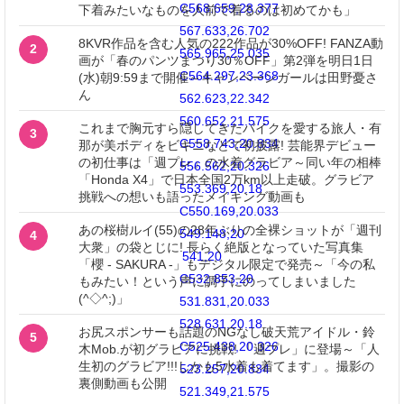
C568.659,28.377
下着みたいなものを人前で着るのは初めてかも」
567.633,26.702
8KVR作品を含む人気の222作品が30%OFF! FANZA動
2
565.965,25.035
画が「春のパンツまつり30％OFF」第2弾を明日1日
C564.297,23.368
(水)朝9:59まで開催～キャンペーンガールは田野憂さ
ん
562.623,22.342
560.652,21.575
これまで胸元すら隠してきたバイクを愛する旅人・有
3
C558.743,20.834
那が美ボディをビキニなどで初披露! 芸能界デビュー
の初仕事は「週プレ」の水着グラビア～同い年の相棒
556.562,20.326
「Honda X4」で日本全国2万km以上走破。グラビア
553.369,20.18
挑戦への想いも語ったメイキング動画も
C550.169,20.033
あの桜樹ルイ(55)の28年ぶりの全裸ショットが「週刊
549.148,20
4
大衆」の袋とじに! 長らく絶版となっていた写真集
541,20
「櫻 - SAKURA -」もデジタル限定で発売～「今の私
C532.853,20
もみたい！という声に調子にのってしまいました
(^◇^;)」
531.831,20.033
528.631,20.18
お尻スポンサーも話題のNGなし破天荒アイドル・鈴
5
C525.438,20.326
木Mob.が初グラビアに挑戦! 「週プレ」に登場～「人
生初のグラビア!!!しかも5水着も着てます」。撮影の
523.257,20.834
裏側動画も公開
521.349,21.575