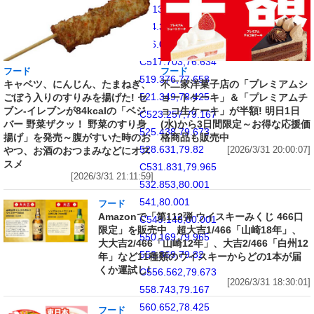
C513.342,71.625
514.368,73.296
516.035,74.965
C517.703,76.634
フード
フード
519.376,77.658
キャベツ、にんじん、たまねぎ、
不二家洋菓子店の「プレミアムシ
521.349,78.425
ごぼう入りのすりみを揚げた! セ
ョートケーキ」＆「プレミアムチ
ブン‐イレブンが84kcalの「ベジ
ョコ生ケーキ」が半額! 明日1日
C523.257,79.167
バー 野菜ザクッ！ 野菜のすり身
(水)から3日間限定～お得な応援価
525.438,79.673
揚げ」を発売～腹がすいた時のお
格商品も販売中
528.631,79.82
やつ、お酒のおつまみなどにオス
[2026/3/31 20:00:07]
スメ
C531.831,79.965
[2026/3/31 21:11:59]
532.853,80.001
541,80.001
フード
Amazonで「第112弾 ウイスキーみくじ 466口
C549.148,80.001
限定」を販売中 超大吉1/466「山崎18年」、
550.169,79.965
大大吉2/466「山崎12年」、大吉2/466「白州12
553.369,79.82
年」など11種類のウイスキーからどの1本が届
くか運試し!
C556.562,79.673
[2026/3/31 18:30:01]
558.743,79.167
560.652,78.425
フード