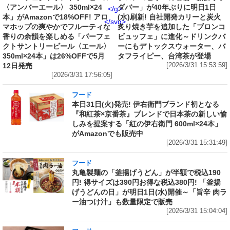
〈アンバーエール〉 350ml×24
ダバー」が40年ぶりに明日1日
</g>
本」がAmazonで18%OFF! アロ
(水)刷新! 自社開発カリーと炭火
</svg>
マホップの爽やかでフルーティな
炙り焼き芋を追加した「ブロンコ
香りの余韻を楽しめる「パーフェ
ビュッフェ」に進化～ドリンクバ
クトサントリービール〈エール〉
ーにもデトックスウォーター、バ
350ml×24本」は26%OFFで5月
タフライピー、台湾茶が登場
12日発売
[2026/3/31 15:53:59]
[2026/3/31 17:56:05]
フード
本日31日(火)発売! 伊右衛門ブランド初となる
『和紅茶×京番茶』ブレンドで日本茶の新しい愉
しみを提案する「紅の伊右衛門 600ml×24本」
がAmazonでも販売中
[2026/3/31 15:31:49]
フード
丸亀製麺の「釜揚げうどん」が半額で税込190
円! 得サイズは390円お得な税込380円! 「釜揚
げうどんの日」が明日1日(水)開催～「旨辛 肉ラ
ー油つけ汁」も数量限定で販売
[2026/3/31 15:04:04]