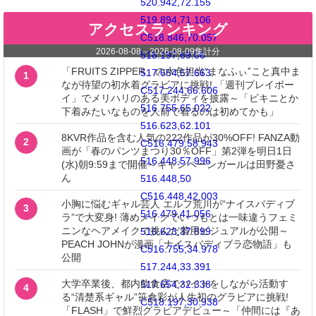
520.942,72.155
519.894,71.106
アクセスランキング
C518.846,70.057
2026-08-08
～
2026-08-09
集計分
518.197,69.06
「FRUITS ZIPPER」の水色担当“まなふぃ”こと真中ま
517.654,67.663
1
なが待望の初水着グラビアに挑戦! 「週刊プレイボー
C517.244,66.606
イ」でメリハリのある美ボディを披露～「ビキニとか
516.755,65.022
下着みたいなものを人前で着るのは初めてかも」
516.623,62.101
8KVR作品を含む人気の222作品が30%OFF! FANZA動
2
C516.479,58.943
画が「春のパンツまつり30％OFF」第2弾を明日1日
516.448,57.996
(水)朝9:59まで開催～キャンペーンガールは田野憂さ
ん
516.448,50
C516.448,42.003
小胸に悩むギャル芸人 エルフ荒川が“ナイスバディブ
3
516.479,41.056
ラ”で大変身! 薄めメイクでいつもとは一味違うフェミ
ニンなヘアメイクで挑んだ着用ビジュアルが公開～
516.623,37.899
PEACH JOHNが漫画「ナイスバディブラ恋物語」も
C516.755,34.978
公開
517.244,33.391
大学卒業後、都内飲食店でバイトをしながら活動す
517.654,32.338
4
る“清楚系ギャル”笹倉彩が人生初のグラビアに挑戦!
C518.197,30.938
「FLASH」で鮮烈グラビアデビュー～「仲間には『あ