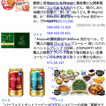
鰹節と昆布のだしを利かせた風味豊かな関東風
C562.623,77.658
のつゆにコシのある太めのうどん、味のしみた
564.297,76.634
油揚げが自慢の「赤いきつねうどん 東 96g×12
565.965,74.965
個」が「Amazon 新生活セール Final 先行セー
ル」で54%OFF!
C567.633,73.296
[2026/3/31 18:14:08]
568.659,71.625
569.425,69.651
フード
C570.167,67.743
「Amazon 新生活セール Final 先行セール」で
「職人の珈琲 ワンドリップコーヒー 深いコクの
570.674,65.562
スペシャルブレンド 100杯」が20%OFF! UCC
570.82,62.369
職人の焙煎とブレンド技術で毎日飽きない定番
C570.966,59.17
コーヒー。ミルクとよく合うコク豊かな味わい
[2026/3/31 18:06:07]
571,58.147
571,50
C571,41.851
570.966,40.831
570.82,37.631">
</path>
</g>
フード
フード
</g>
「パーフェクトサントリービール
ブロンコビリーの名物「新鮮サラ