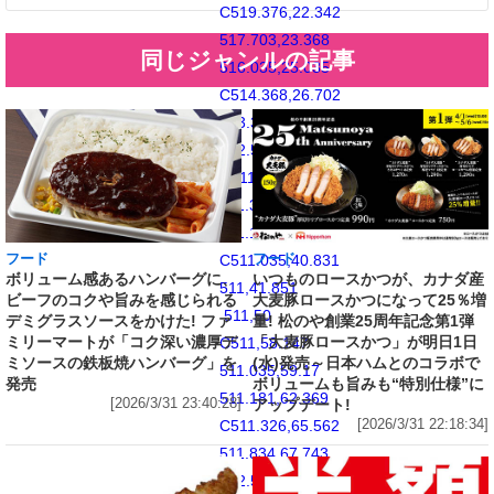
C519.376,22.342
517.703,23.368
同じジャンルの記事
516.035,25.035
C514.368,26.702
513.342,28.377
512.574,30.349
C511.834,32.258
511.326,34.438
511.181,37.631
フード
C511.035,40.831
フード
いつものロースかつが、カナダ産
ボリューム感あるハンバーグに、
511,41.851
大麦豚ロースかつになって25％増
ビーフのコクや旨みを感じられる
511,50
量! 松のや創業25周年記念第1弾
デミグラスソースをかけた! ファ
「大麦豚ロースかつ」が明日1日
ミリーマートが「コク深い濃厚デ
C511,58.147
(水)発売～日本ハムとのコラボで
ミソースの鉄板焼ハンバーグ」を
511.035,59.17
ボリュームも旨みも“特別仕様”に
発売
511.181,62.369
アップデート!
[2026/3/31 23:40:28]
[2026/3/31 22:18:34]
C511.326,65.562
511.834,67.743
512.574,69.651