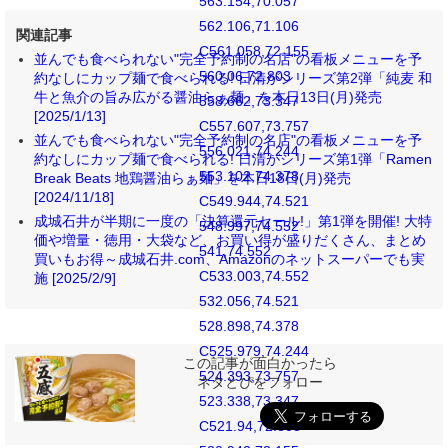
563.154,70.057
562.106,71.106
関連記事
C561.058,72.155
並んでも食べられない"完全予約制の名店"の看板メニューを予
560.06,72.803
約なしにカップ麺で食べられる! 日清がシリーズ第2弾「純麦 和
牛と魚介の旨み広がる醤油らぁ麺」を本日13日(月)発売
558.662,73.347
[2025/1/13]
C557.607,73.757
並んでも食べられない"完全予約制の名店"の看板メニューを予
556.021,74.244
約なしにカップ麺で食べられる! 日清がシリーズ第1弾「Ramen
553.102,74.378
Break Beats 地鶏醤油らぁ麺」を本日18日(月)発売
[2024/11/18]
C549.944,74.521
成城石井が半期に一度の「決算還元セール!」第1弾を開催! 大特
548.997,74.552
価や増量・徳用・大袋など、お買い得が盛りだくさん、まとめ
541,74.552
買いもお得～成城石井.com、Amazonのネットスーパーでも実
C533.003,74.552
施 [2025/2/9]
532.056,74.521
528.898,74.378
C525.979,74.244
この記事が面白かったら
524.393,73.757
ネタとぴをフォロー
523.338,73.347
C521.94,72.803