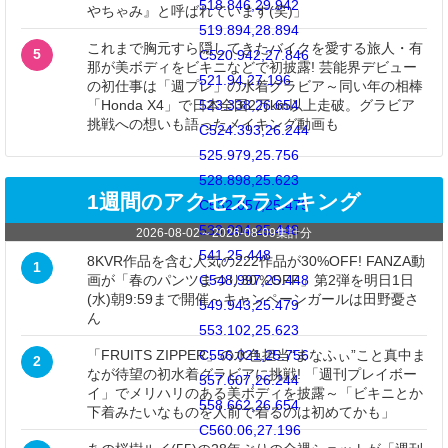
518.846,29.942
やちゃみ』と呼ばれています(笑)」
519.894,28.894
これまで胸元すら隠してきたバイクを愛する旅人・有
5
C520.942,27.846
那が美ボディをビキニなどで初披露! 芸能界デビュー
521.94,27.196
の初仕事は「週プレ」の水着グラビア～同い年の相棒
523.338,26.654
「Honda X4」で日本全国2万km以上走破。グラビア
挑戦への想いも語ったメイキング動画も
C524.393,26.244
525.979,25.756
528.898,25.623
1週間のアクセスランキング
C532.057,25.479
533.004,25.448
2026-08-02
～
2026-08-09
集計分
541,25.448
8KVR作品を含む人気の222作品が30%OFF! FANZA動
1
C548.997,25.448
画が「春のパンツまつり30％OFF」第2弾を明日1日
(水)朝9:59まで開催～キャンペーンガールは田野憂さ
549.943,25.479
ん
553.102,25.623
C556.021,25.756
「FRUITS ZIPPER」の水色担当“まなふぃ”こと真中ま
2
なが待望の初水着グラビアに挑戦! 「週刊プレイボー
557.607,26.244
イ」でメリハリのある美ボディを披露～「ビキニとか
558.662,26.654
下着みたいなものを人前で着るのは初めてかも」
C560.06,27.196