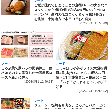
フード
ご飯が隠れてしまうほどの直径14cmの大きなコ
ロッケにから揚げ3個で税込646円のお弁当! ロ
ーソンが「高岡大仏コロッケ＆から揚げ弁当」
を北陸・東海地方で本日31日(火)発売
[2026/3/31 13:58:49]
フード
フード
しゃぶ葉で豚バラの提供休止 価
ほっかほっか亭がライス大盛を明
格はそのまま厳選した米国産豚ロ
日1日(水)から、さらに税込20円
ースを新たに導入
値下げ! 大盛変更は＋税込50円に
[2026/3/31 12:49:33]
～「いま下げられるところから下
げる」
[2026/3/31 10:54:52]
フード
ジューシーな鶏もも肉を、とろけるバターとに