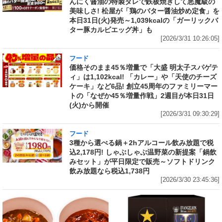
んにく醤油の特製ダレで鉄板焼きして悪魔級の
美味しさ! 松屋が「鶏のバター醤油炒め定食」を
本日31日(火)発売～1,039kcalの「ガーリックバ
ター豚カルビエッグ丼」も
[2026/3/31 10:26:05]
フード
価格そのまま45％増量で「大盛 明太子スパゲテ
ィ」は1,102kcal! 「カレー」や「天使のチーズ
ケーキ」など6品! 創立45周年のファミリーマー
トの「なぜか45％増量作戦」2週目が本日31日
(火)から開催
[2026/3/31 09:30:29]
フード
3種から選べる鍋＋2hアルコール飲み放題で税
込2,178円! しゃぶしゃぶ温野菜の新提案「鍋飲
みセット」が平日限定で販売～ソフトドリンク
飲み放題なら税込1,738円
[2026/3/30 23:45:36]