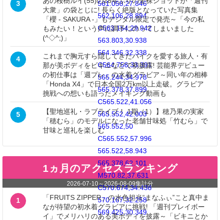
あの桜樹ルイ(55)の28年ぶりの全裸ショットが「週刊
561.058,27.846
3
大衆」の袋とじに! 長らく絶版となっていた写真集
562.106,28.894
「櫻 - SAKURA -」もデジタル限定で発売～「今の私
C563.154,29.942
もみたい！という声に調子にのってしまいました
(^◇^;)」
563.803,30.938
564.346,32.338
これまで胸元すら隠してきたバイクを愛する旅人・有
4
C564.756,33.391
那が美ボディをビキニなどで初披露! 芸能界デビュー
の初仕事は「週プレ」の水着グラビア～同い年の相棒
565.244,34.978
「Honda X4」で日本全国2万km以上走破。グラビア
565.378,37.899
挑戦への想いも語ったメイキング動画も
C565.522,41.056
【聖地巡礼・ラブライブ！ 1期（1）】穂乃果の実家
565.552,42.003
5
「穂むら」のモデルになった老舗甘味処「竹むら」で
565.552,50
甘味と巡礼を楽しむ
C565.552,57.996
565.522,58.943
565.378,62.101
1ヵ月のアクセスランキング
M570.82,37.631
2026-07-10
～
2026-08-09
集計分
C570.674,34.438
「FRUITS ZIPPER」の水色担当“まなふぃ”こと真中ま
570.167,32.258
1
なが待望の初水着グラビアに挑戦! 「週刊プレイボー
569.425,30.349
イ」でメリハリのある美ボディを披露～「ビキニとか