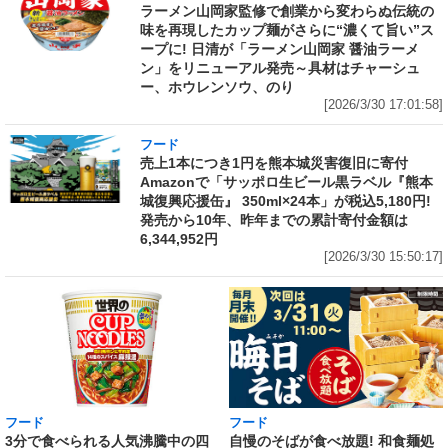
ラーメン山岡家監修で創業から変わらぬ伝統の
味を再現したカップ麺がさらに“濃くて旨い”ス
ープに! 日清が「ラーメン山岡家 醤油ラーメ
ン」をリニューアル発売～具材はチャーシュ
ー、ホウレンソウ、のり
[2026/3/30 17:01:58]
フード
売上1本につき1円を熊本城災害復旧に寄付
Amazonで「サッポロ生ビール黒ラベル『熊本
城復興応援缶』 350ml×24本」が税込5,180円!
発売から10年、昨年までの累計寄付金額は
6,344,952円
[2026/3/30 15:50:17]
フード
フード
3分で食べられる人気沸騰中の四
自慢のそばが食べ放題! 和食麺処