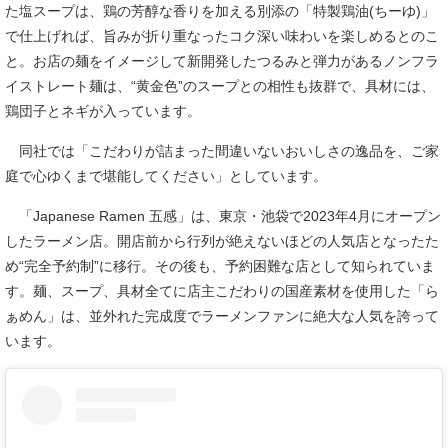
た塩スープは、鶏の芳醇な香りを加える別添の「特製鶏油(ちーゆ)」
で仕上げれば、旨みが折り重なったコク深い味わいを楽しめるとのこ
と。お店の麺をイメージして新開発したつるみと弾力があるノンフラ
イストレート麺は、“黄金色”のスープとの相性も抜群で、具材には、
鶏団子とネギが入っています。
同社では「こだわりが詰まった間違いないおいしさの逸品を、ご家
庭で心ゆくまで堪能してください」としています。
「Japanese Ramen 五感」は、東京・池袋で2023年4月にオープン
したラーメン店。開店前から行列が絶えないほどの人気店となったた
め“完全予約制”に移行。その後も、予約困難な店として知られていま
す。麺、スープ、具材全てに店主こだわりの国産素材を使用した「ら
ぁめん」は、並外れた完成度でラーメンファンに絶大な人気を誇って
います。