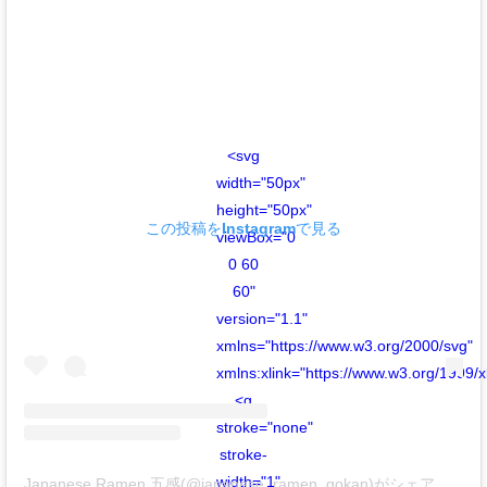
<svg
width="50px"
height="50px"
この投稿をInstagramで見る
viewBox="0
0 60
60"
version="1.1"
xmlns="https://www.w3.org/2000/svg"
xmlns:xlink="https://www.w3.org/1999/x
<g
stroke="none"
stroke-
width="1"
Japanese Ramen 五感(@japanese_ramen_gokan)がシェアした投稿