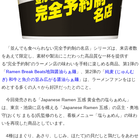
「並んでも食べられない完全予約制の名店」シリーズは、来店者数
をあえて限定し、素材や製法にこだわった高品質な一杯を提供す
る“完全予約制”のラーメン店の味わいを手軽に楽しめる商品。第1弾の
「
Ramen Break Beats地鶏醤油らぁ麺
」、第2弾の「
純麦 (じゅんむ
ぎ) 和牛と魚介の旨み広がる醤油らぁ麺
」は、ラーメンファンをはじ
めとする多くの人々から好評だったとのこと。
今回発売される「Japanese Ramen 五感 黄金色の塩らぁめん」
は、東京・池袋に店を構える「Japanese Ramen 五感」の店主・奥地
守(おくぢ まもる)氏監修のもと、看板メニュー「塩らぁめん」の味わ
いを再現した商品としています。
4種(はまぐり、あさり、しじみ、ほたて)の貝だしと鶏だしをあわせ