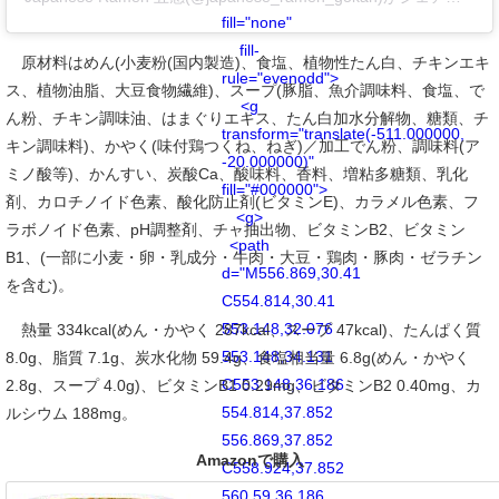
fill="none"
fill-
原材料はめん(小麦粉(国内製造)、食塩、植物性たん白、チキンエキ
rule="evenodd">
ス、植物油脂、大豆食物繊維)、スープ(豚脂、魚介調味料、食塩、で
<g
ん粉、チキン調味油、はまぐりエキス、たん白加水分解物、糖類、チ
transform="translate(-511.000000,
キン調味料)、かやく(味付鶏つくね、ねぎ)／加工でん粉、調味料(ア
-20.000000)"
ミノ酸等)、かんすい、炭酸Ca、酸味料、香料、増粘多糖類、乳化
fill="#000000">
剤、カロチノイド色素、酸化防止剤(ビタミンE)、カラメル色素、フ
<g>
ラボノイド色素、pH調整剤、チャ抽出物、ビタミンB2、ビタミン
<path
B1、(一部に小麦・卵・乳成分・牛肉・大豆・鶏肉・豚肉・ゼラチン
d="M556.869,30.41
を含む)。
C554.814,30.41
553.148,32.076
熱量 334kcal(めん・かやく 287kcal、スープ 47kcal)、たんぱく質
553.148,34.131
8.0g、脂質 7.1g、炭水化物 59.4g、食塩相当量 6.8g(めん・かやく
C553.148,36.186
2.8g、スープ 4.0g)、ビタミンB1 0.29mg、ビタミンB2 0.40mg、カ
554.814,37.852
ルシウム 188mg。
556.869,37.852
Amazonで購入
C558.924,37.852
560.59,36.186