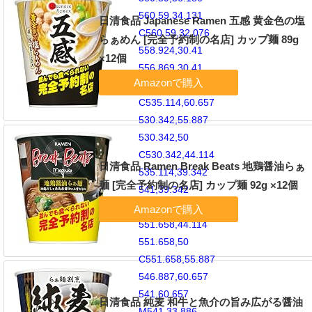
560.59,34.131
日清食品 Japanese Ramen 五感 黄金色の塩
C560.59,32.076
らぁめん [完全予約制の名店] カップ麺 89g
558.924,30.41
×12個
556.869,30.41
M541,60.657
C535.114,60.657
530.342,55.887
530.342,50
C530.342,44.114
日清食品 Ramen Break Beats 地鶏醤油らぁ
535.114,39.342
麺 [完全予約制の名店] カップ麺 92g ×12個
541,39.342
C546.887,39.342
551.658,44.114
551.658,50
C551.658,55.887
546.887,60.657
541,60.657
日清食品 純麦 和牛と魚介の旨み広がる醤油
M541,33.886