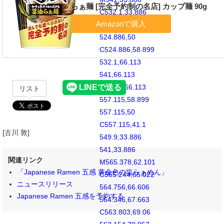
らぁ麺 [完全予約制の名店] カップ麺 90g
C532.1,33.886
524.886,41.1
524.886,50
C524.886,58.899
532.1,66.113
541,66.113
C549.9,66.113
リスト
557.115,58.899
557.115,50
C557.115,41.1
[古川 敦]
549.9,33.886
541,33.886
関連リンク
M565.378,62.101
「Japanese Ramen 五感 黄金色の塩らぁめん」
C565.244,65.022
ニュースリリース
564.756,66.606
Japanese Ramen 五感を予約する
564.346,67.663
C563.803,69.06