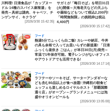
川料理! 日清食品が「カップヌー
サガミが「晦日そば」を明日31日
ドル 14種のスパイス麻辣湯」を
(火)開催～大海老天などの天ぷら
発売～具材は謎肉、キャベツ、チ
や薬味などもついて税込2,200円!
ンゲンサイ、キクラゲ
「時間無制限」の挑戦枠は税込
[2026/3/30 15:42:35]
4,400円
[2026/3/30 15:17:42]
フード
熱湯5分でふっくら白ご飯! カレーや納豆、牛丼
の具も余裕で入ってお皿いらずの新提案! 「日清
ふっくら釜炊き ごはん」が本日30日(月)発売～
常温で1年保存可能。電子レンジがないオフィス
やアウトドアでも活用できる!
[2026/3/30 14:17:14]
フード
ラフテーやソーキそば、サーターアンダギーな
ども含む80品以上が食べ放題! 沖縄初の朝食ビ
ュッフェも楽しめるロイヤルホスト「那覇国際
通り店」がオープン～グランドメニューには泡
盛やオリオンビールも
[2026/3/30 13:05:00]