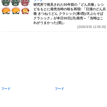
フード
研究所で発見された50年前の「どん兵衛」レシ
ピをもとに発売当時の味を再現! 「日清のどん兵
衛 きつねうどん クラシック(東/西)/天ぷらそば
クラシック」が本日30日(月)発売～「当時はこ
れがうまかった(笑)」
[2026/3/30 12:09:20]
フード
フード
【食レポ】すき家で「旨だしたけ
今だけ価格そのまま麺10％増量!
のこ牛丼 大盛」(939kcal)を食す!
「マルちゃん焼そば 3人前」のあ
看板メニューの「牛丼」が適度な
の味を再現したカップ焼そば「マ
歯ごたえと出汁の旨味が小気味よ
ルちゃん焼そば 麺増量」が本日
い旨だし筍、涼し気な青ねぎのト
30日(月)から数量限定発売～あお
ッピングで一段上の美味しさにパ
さと紅生姜のふりかけ、キャベ
ワーアップ!
ツ、味付挽肉入り
[2026/3/30 11:37:33]
[2026/3/30 10:27:54]