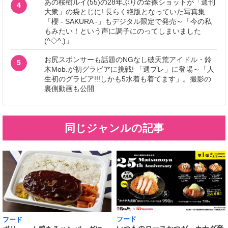
あの桜樹ルイ(55)の28年ぶりの全裸ショットが「週刊
4
大衆」の袋とじに! 長らく絶版となっていた写真集
「櫻 - SAKURA -」もデジタル限定で発売～「今の私
もみたい！という声に調子にのってしまいました
(^◇^;)」
お尻スポンサーも話題のNGなし破天荒アイドル・鈴
5
木Mob.が初グラビアに挑戦! 「週プレ」に登場～「人
生初のグラビア!!!しかも5水着も着てます」。撮影の
裏側動画も公開
同じジャンルの記事
フード
フード