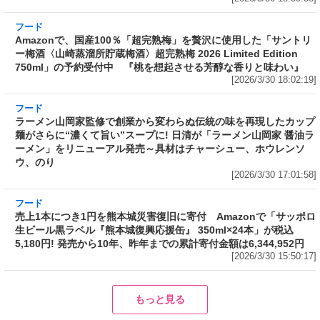
フード
Amazonで、国産100％「超完熟梅」を贅沢に使
用した「サントリー梅酒〈山崎蒸溜所貯蔵梅
酒〉超完熟梅 2026 Limited Edition 750ml」の
予約受付中 『桃を想起させる芳醇な香りと味
わい』
[2026/3/30 18:02:19]
フード
ラーメン山岡家監修で創業から変わらぬ伝統の
味を再現したカップ麺がさらに“濃くて旨い”ス
ープに! 日清が「ラーメン山岡家 醤油ラーメ
ン」をリニューアル発売～具材はチャーシュ
ー、ホウレンソウ、のり
[2026/3/30 17:01:58]
フード
売上1本につき1円を熊本城災害復旧に寄付
Amazonで「サッポロ生ビール黒ラベル『熊本
城復興応援缶』 350ml×24本」が税込5,180円!
発売から10年、昨年までの累計寄付金額は
6,344,952円