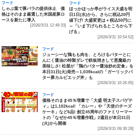
フード
フード
しゃぶ葉で豚バラの提供休止 価
ほっかほっか亭がライス大盛を明
格はそのまま厳選した米国産豚ロ
日1日(水)から、さらに税込20円
ースを新たに導入
値下げ! 大盛変更は＋税込50円に
[2026/3/31 12:49:33]
～「いま下げられるところから下
げる」
[2026/3/31 10:54:52]
フード
ジューシーな鶏もも肉を、とろけるバターとに
んにく醤油の特製ダレで鉄板焼きして悪魔級の
美味しさ! 松屋が「鶏のバター醤油炒め定食」を
本日31日(火)発売～1,039kcalの「ガーリックバ
ター豚カルビエッグ丼」も
[2026/3/31 10:26:05]
フード
価格そのまま45％増量で「大盛 明太子スパゲテ
ィ」は1,102kcal! 「カレー」や「天使のチーズ
ケーキ」など6品! 創立45周年のファミリーマー
トの「なぜか45％増量作戦」2週目が本日31日
(火)から開催
[2026/3/31 09:30:29]