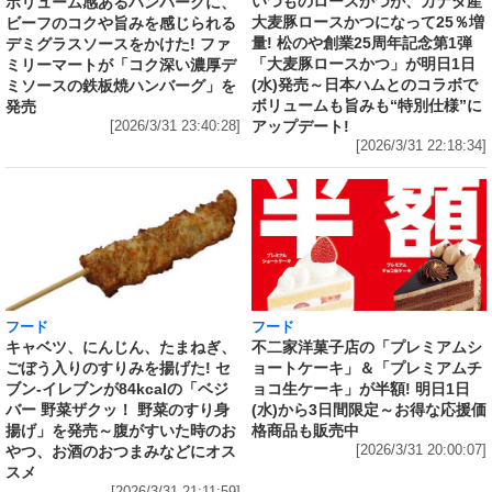
いつものロースかつが、カナダ産
ボリューム感あるハンバーグに、
大麦豚ロースかつになって25％増
ビーフのコクや旨みを感じられる
量! 松のや創業25周年記念第1弾
デミグラスソースをかけた! ファ
「大麦豚ロースかつ」が明日1日
ミリーマートが「コク深い濃厚デ
(水)発売～日本ハムとのコラボで
ミソースの鉄板焼ハンバーグ」を
ボリュームも旨みも“特別仕様”に
発売
アップデート!
[2026/3/31 23:40:28]
[2026/3/31 22:18:34]
フード
フード
キャベツ、にんじん、たまねぎ、
不二家洋菓子店の「プレミアムシ
ごぼう入りのすりみを揚げた! セ
ョートケーキ」＆「プレミアムチ
ブン‐イレブンが84kcalの「ベジ
ョコ生ケーキ」が半額! 明日1日
バー 野菜ザクッ！ 野菜のすり身
(水)から3日間限定～お得な応援価
揚げ」を発売～腹がすいた時のお
格商品も販売中
やつ、お酒のおつまみなどにオス
[2026/3/31 20:00:07]
スメ