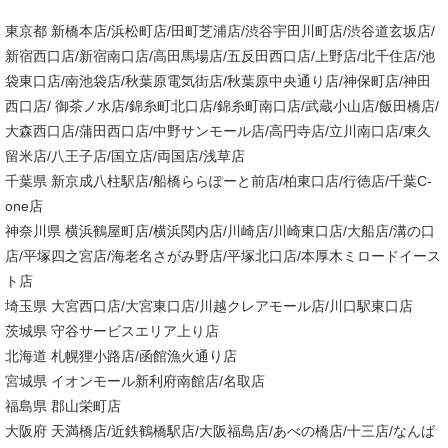
東京都 新橋本店/浜松町店/田町芝浦店/渋谷宇田川町店/渋谷道玄坂店/
新宿西口店/新宿南口店/高田馬場店/五反田西口店/上野店/北千住店/池
袋東口店/南池袋店/秋葉原電気街店/秋葉原中央通り店/神保町店/神田
西口店/ 御茶ノ水店/錦糸町北口店/錦糸町南口店/武蔵小山店/飯田橋店/
大森西口店/蒲田西口店/中野サンモール店/高円寺店/立川南口店/東久
留米店/八王子店/国立店/両国店/浅草店
千葉県 新京成八柱駅店/船橋ららぽーと前店/柏東口店/行徳店/千葉C-
one店
神奈川県 横浜鶴屋町店/横浜関内店/川崎店/川崎東口店/大船店/溝の口
店/平塚四之宮店/海老名さがみ野店/平塚北口店/本厚木ミロードイース
ト店
埼玉県 大宮西口店/大宮東口店/川越クレアモール店/川口駅東口店
茨城県 守谷サービスエリア上り店
北海道 札幌狸小路店/函館漁火通り店
宮城県 イオンモール新利府南館店/名取店
福島県 郡山栄町店
大阪府 天満橋店/近鉄鶴橋駅店/大阪福島店/あべの橋店/十三店/なんば