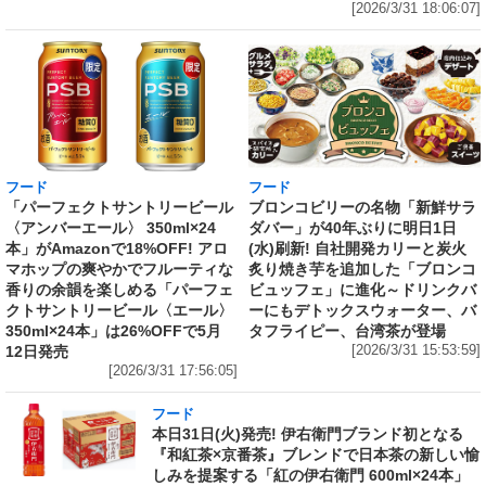
[2026/3/31 18:06:07]
フード
フード
「パーフェクトサントリービール
ブロンコビリーの名物「新鮮サラ
〈アンバーエール〉 350ml×24
ダバー」が40年ぶりに明日1日
本」がAmazonで18%OFF! アロ
(水)刷新! 自社開発カリーと炭火
マホップの爽やかでフルーティな
炙り焼き芋を追加した「ブロンコ
香りの余韻を楽しめる「パーフェ
ビュッフェ」に進化～ドリンクバ
クトサントリービール〈エール〉
ーにもデトックスウォーター、バ
350ml×24本」は26%OFFで5月
タフライピー、台湾茶が登場
12日発売
[2026/3/31 15:53:59]
[2026/3/31 17:56:05]
フード
本日31日(火)発売! 伊右衛門ブランド初となる
『和紅茶×京番茶』ブレンドで日本茶の新しい愉
しみを提案する「紅の伊右衛門 600ml×24本」