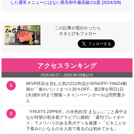
した通常メニューにはない黒毛和牛最高級の1皿 [2024/3/8]
この記事が面白かったら
ネタとぴをフォロー
アクセスランキング
2026-08-07
～
2026-08-08
集計分
8KVR作品を含む人気の222作品が30%OFF! FANZA動
1
画が「春のパンツまつり30％OFF」第2弾を明日1日
(水)朝9:59まで開催～キャンペーンガールは田野憂さ
ん
「FRUITS ZIPPER」の水色担当“まなふぃ”こと真中ま
2
なが待望の初水着グラビアに挑戦! 「週刊プレイボー
イ」でメリハリのある美ボディを披露～「ビキニとか
下着みたいなものを人前で着るのは初めてかも」