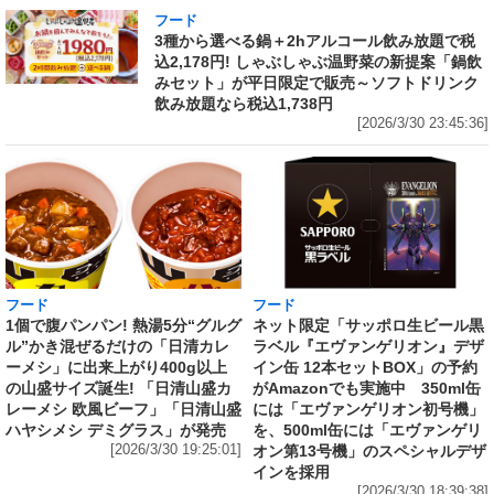
フード
3種から選べる鍋＋2hアルコール飲み放題で税
込2,178円! しゃぶしゃぶ温野菜の新提案「鍋飲
みセット」が平日限定で販売～ソフトドリンク
飲み放題なら税込1,738円
[2026/3/30 23:45:36]
フード
フード
1個で腹パンパン! 熱湯5分“グルグ
ネット限定「サッポロ生ビール黒
ル”かき混ぜるだけの「日清カレ
ラベル『エヴァンゲリオン』デザ
ーメシ」に出来上がり400g以上
イン缶 12本セットBOX」の予約
の山盛サイズ誕生! 「日清山盛カ
がAmazonでも実施中 350ml缶
レーメシ 欧風ビーフ」「日清山盛
には「エヴァンゲリオン初号機」
ハヤシメシ デミグラス」が発売
を、500ml缶には「エヴァンゲリ
[2026/3/30 19:25:01]
オン第13号機」のスペシャルデザ
インを採用
[2026/3/30 18:39:38]