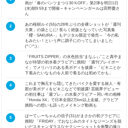
画が「春のパンツまつり30％OFF」第2弾を明日1日
(水)朝9:59まで開催～キャンペーンガールは田野憂さ
ん
あの桜樹ルイ(55)の28年ぶりの全裸ショットが「週刊
2
大衆」の袋とじに! 長らく絶版となっていた写真集
「櫻 - SAKURA -」もデジタル限定で発売～「今の私
もみたい！という声に調子にのってしまいました
(^◇^;)」
「FRUITS ZIPPER」の水色担当“まなふぃ”こと真中ま
3
なが待望の初水着グラビアに挑戦! 「週刊プレイボー
イ」でメリハリのある美ボディを披露～「ビキニとか
下着みたいなものを人前で着るのは初めてかも」
これまで胸元すら隠してきたバイクを愛する旅人・有
4
那が美ボディをビキニなどで初披露! 芸能界デビュー
の初仕事は「週プレ」の水着グラビア～同い年の相棒
「Honda X4」で日本全国2万km以上走破。グラビア
挑戦への想いも語ったメイキング動画も
ぱーてぃーちゃんの信子(31)がまさかの初グラビアに
5
挑戦! 「FRIDAY」でおなじみのタイトなジーンズを脱
いだスキャンダラスなセクシーショットを衝撃の撮り