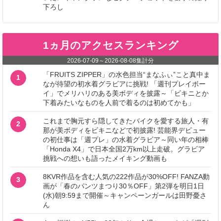
下ろし
1ヵ月のアクセスランキング
2026-07-09
～
2026-08-08
集計分
「FRUITS ZIPPER」の水色担当“まなふぃ”こと真中ま
1
なが待望の初水着グラビアに挑戦! 「週刊プレイボー
イ」でメリハリのある美ボディを披露～「ビキニとか
下着みたいなものを人前で着るのは初めてかも」
これまで胸元すら隠してきたバイクを愛する旅人・有
2
那が美ボディをビキニなどで初披露! 芸能界デビュー
の初仕事は「週プレ」の水着グラビア～同い年の相棒
「Honda X4」で日本全国2万km以上走破。グラビア
挑戦への想いも語ったメイキング動画も
8KVR作品を含む人気の222作品が30%OFF! FANZA動
3
画が「春のパンツまつり30％OFF」第2弾を明日1日
(水)朝9:59まで開催～キャンペーンガールは田野憂さ
ん