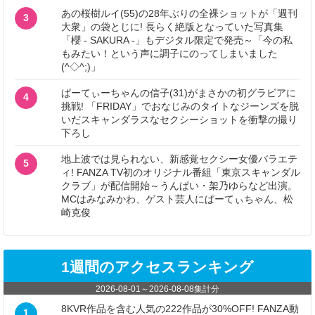
あの桜樹ルイ(55)の28年ぶりの全裸ショットが「週刊
3
大衆」の袋とじに! 長らく絶版となっていた写真集
「櫻 - SAKURA -」もデジタル限定で発売～「今の私
もみたい！という声に調子にのってしまいました
(^◇^;)」
ぱーてぃーちゃんの信子(31)がまさかの初グラビアに
4
挑戦! 「FRIDAY」でおなじみのタイトなジーンズを脱
いだスキャンダラスなセクシーショットを衝撃の撮り
下ろし
地上波では見られない、新感覚セクシー女優バラエテ
5
ィ! FANZA TV初のオリジナル番組「東京スキャンダル
クラブ」が配信開始～うんぱい・架乃ゆらなど出演。
MCはみなみかわ、ゲスト芸人にぱーてぃちゃん、松
崎克俊
1週間のアクセスランキング
2026-08-01
～
2026-08-08
集計分
8KVR作品を含む人気の222作品が30%OFF! FANZA動
1