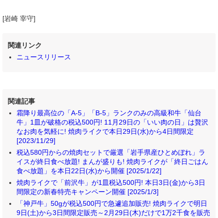
[岩崎 宰守]
関連リンク
ニュースリリース
関連記事
霜降り最高位の「A-5」「B-5」ランクのみの高級和牛「仙台
牛」1皿が破格の税込500円! 11月29日の「いい肉の日」は贅沢
なお肉を気軽に! 焼肉ライクで本日29日(水)から4日間限定
[2023/11/29]
税込580円からの焼肉セットで厳選「岩手県産ひとめぼれ」ラ
イスが終日食べ放題! まんが盛りも! 焼肉ライクが「終日ごはん
食べ放題」を本日22日(水)から開催 [2025/1/22]
焼肉ライクで「前沢牛」が1皿税込500円! 本日3日(金)から3日
間限定の新春特売キャンペーン開催 [2025/1/3]
「神戸牛」50gが税込500円で急遽追加販売! 焼肉ライクで明日
9日(土)から3日間限定販売～2月29日(木)だけで1万2千食を販売