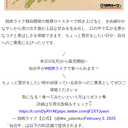
焼肉ライク独自開発の無煙ロースターで焼き上げると、きめ細やか
なサシから溶け出す脂が上品な甘みを生み出し、口の中で広がる豊か
なコクと香ばしさを堪能できます。ちょっと贅沢をしたい日や、自分
へのご褒美にもぴったりです。
／
本日2/3(月)から販売開始✨
仙台牛が
#焼肉ライク
で食べられます！
＼
ちょっと贅沢をしたい時や頑張っている自分へのご褒美としてぜひご
堪能ください☺
気になる！食べてみたいという方はリポスト🔁
詳細は引用元投稿をチェック👇
https://t.co/vDyAYrAEpt
pic.twitter.com/jF2XYJywoI
— 焼肉ライク【公式】 (@like_yakiniku)
February 3, 2025
「仙台牛」は以下の82店舗で提供されます。