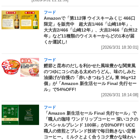
[2026/3/31 21:11:59]
フード
Amazonで「第112弾 ウイスキーみくじ 466口
限定」を販売中 超大吉1/466「山崎18年」、
大大吉2/466「山崎12年」、大吉2/466「白州12
年」など11種類のウイスキーからどの1本が届
くか運試し!
[2026/3/31 18:30:01]
フード
鰹節と昆布のだしを利かせた風味豊かな関東風
のつゆにコシのある太めのうどん、味のしみた
油揚げが自慢の「赤いきつねうどん 東 96g×12
個」が「Amazon 新生活セール Final 先行セー
ル」で54%OFF!
[2026/3/31 18:14:08]
フード
「Amazon 新生活セール Final 先行セール」で
「職人の珈琲 ワンドリップコーヒー 深いコクの
スペシャルブレンド 100杯」が20%OFF! UCC
職人の焙煎とブレンド技術で毎日飽きない定番
コーヒー。ミルクとよく合うコク豊かな味わい