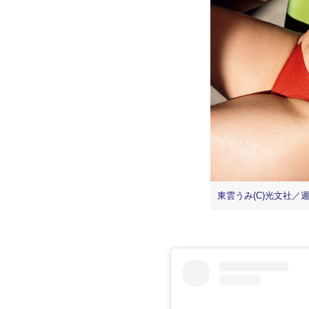
東雲うみ(C)光文社／週