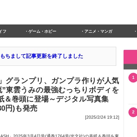
イフ
ゲーム・ホビー
アニメ・マンガ
1日をもちまして記事更新を終了しました
1
」グランプリ、ガンプラ作りが人気
二刀流”東雲うみの最強むっちりボディを
の表紙＆巻頭に登場～デジタル写真集
0円)も発売
2
[2025/2/24 19:12]
ASH」2025年3月4日号(通巻1764号/光文社)の表紙＆巻頭を東