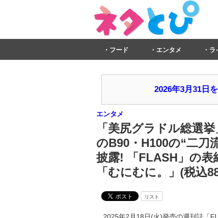
フード
エンタメ
ラ
2026年3月3
エンタメ
「美尻グラドル総選挙
のB90・H100の“
披露! 「FLASH」
「むにむに。」(税込88
リスト
2025年2月18日(火)発売の週刊誌「FL