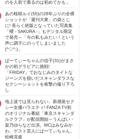
のを人前で着るのは初めてかも」
あの桜樹ルイ(55)の28年ぶりの全裸
ショットが「週刊大衆」の袋とじ
に! 長らく絶版となっていた写真集
「櫻 - SAKURA -」もデジタル限定
で発売～「今の私もみたい！という
声に調子にのってしまいました
(^◇^;)」
ぱーてぃーちゃんの信子(31)がまさ
かの初グラビアに挑戦!
「FRIDAY」でおなじみのタイトな
ジーンズを脱いだスキャンダラスな
セクシーショットを衝撃の撮り下ろ
し
地上波では見られない、新感覚セク
シー女優バラエティ! FANZA TV初
のオリジナル番組「東京スキャンダ
ルクラブ」が配信開始～うんぱい・
架乃ゆらなど出演。MCはみなみか
わ、ゲスト芸人にぱーてぃちゃん、
松崎克俊