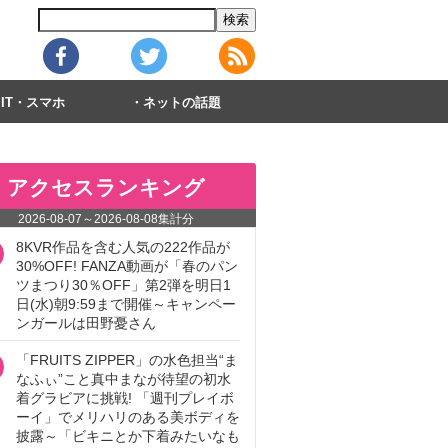
IT・スマホ
ネットの話題
アクセスランキング
2026-08-07
～
2026-08-08
集計分
8KVR作品を含む人気の222作品が
30%OFF! FANZA動画が「春のパン
ツまつり30％OFF」第2弾を明日1
日(水)朝9:59まで開催～キャンペー
ンガールは田野憂さん
「FRUITS ZIPPER」の水色担当“ま
なふぃ”こと真中まなが待望の初水
着グラビアに挑戦! 「週刊プレイボ
ーイ」でメリハリのある美ボディを
披露～「ビキニとか下着みたいなも