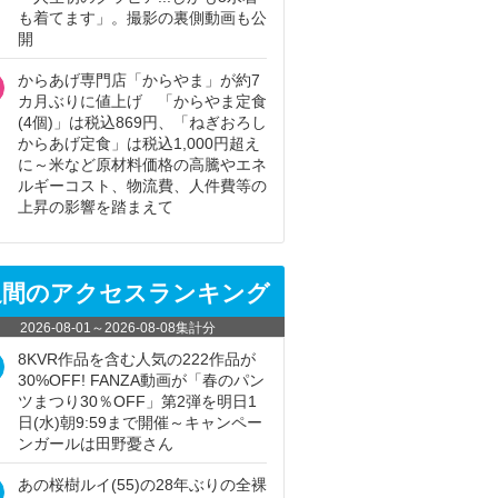
も着てます」。撮影の裏側動画も公
開
からあげ専門店「からやま」が約7
カ月ぶりに値上げ 「からやま定食
(4個)」は税込869円、「ねぎおろし
からあげ定食」は税込1,000円超え
に～米など原材料価格の高騰やエネ
ルギーコスト、物流費、人件費等の
上昇の影響を踏まえて
週間のアクセスランキング
2026-08-01
～
2026-08-08
集計分
8KVR作品を含む人気の222作品が
30%OFF! FANZA動画が「春のパン
ツまつり30％OFF」第2弾を明日1
日(水)朝9:59まで開催～キャンペー
ンガールは田野憂さん
あの桜樹ルイ(55)の28年ぶりの全裸