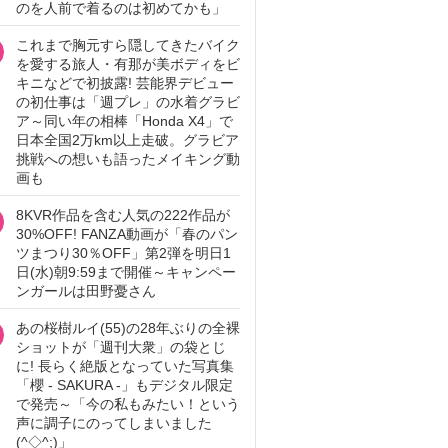
のを人前で着るのは初めてかも」
これまで胸元すら隠してきたバイク
を愛する旅人・有那が美ボディをビ
キニなどで初披露! 芸能界デビュー
の初仕事は「週プレ」の水着グラビ
ア～同い年の相棒「Honda X4」で
日本全国2万km以上走破。グラビア
挑戦への想いも語ったメイキング動
画も
8KVR作品を含む人気の222作品が
30%OFF! FANZA動画が「春のパン
ツまつり30％OFF」第2弾を明日1
日(水)朝9:59まで開催～キャンペー
ンガールは田野憂さん
あの桜樹ルイ(55)の28年ぶりの全裸
ショットが「週刊大衆」の袋とじ
に! 長らく絶版となっていた写真集
「櫻 - SAKURA -」もデジタル限定
で発売～「今の私もみたい！という
声に調子にのってしまいました
(^◇^;)」