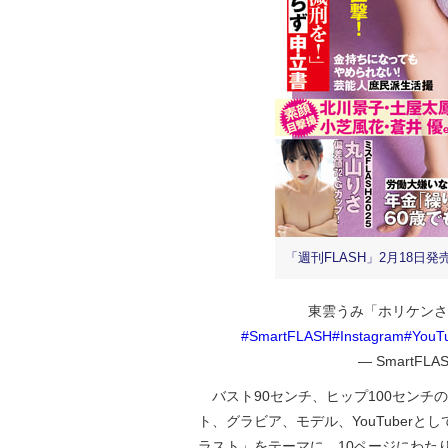
「週刊FLASH」2月18日発
東雲うみ「ホリケンさ
#SmartFLASH
#Instagram
#YouT
— SmartFLASH
バスト90センチ、ヒップ100センチ
ト、グラビア、モデル、YouTuber
ラスト」をテーマに、10ページにわた