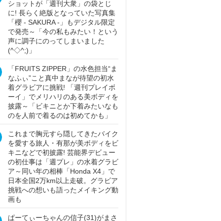
ショットが「週刊大衆」の袋とじ
に! 長らく絶版となっていた写真集
「櫻 - SAKURA -」もデジタル限定
で発売～「今の私もみたい！という
声に調子にのってしまいました
(^◇^;)」
「FRUITS ZIPPER」の水色担当“ま
なふぃ”こと真中まなが待望の初水
着グラビアに挑戦! 「週刊プレイボ
ーイ」でメリハリのある美ボディを
披露～「ビキニとか下着みたいなも
のを人前で着るのは初めてかも」
これまで胸元すら隠してきたバイク
を愛する旅人・有那が美ボディをビ
キニなどで初披露! 芸能界デビュー
の初仕事は「週プレ」の水着グラビ
ア～同い年の相棒「Honda X4」で
日本全国2万km以上走破。グラビア
挑戦への想いも語ったメイキング動
画も
ぱーてぃーちゃんの信子(31)がまさ