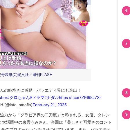
6
7
売号表紙(C)光文社／週刊FLASH
んの純粋さに感動」バラエティ界にも進出！
8
uber
#クロちゃん
#ドラマ
#ナダル
https://t.co/7ZEI68J7Xr
 (@info_smafla)
February 21, 2025
9
の迫力から「グラビア界の二刀流」と称される、女優、タレン
として大活躍中の東雲うみさん。今回は「美しさと可愛さのコント
りそのプロポーションを見せつけています。また、バラエティ