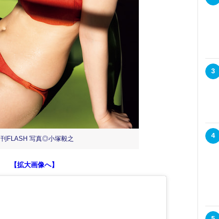
3
4
刊FLASH 写真◎小塚毅之
【拡大画像へ】
5