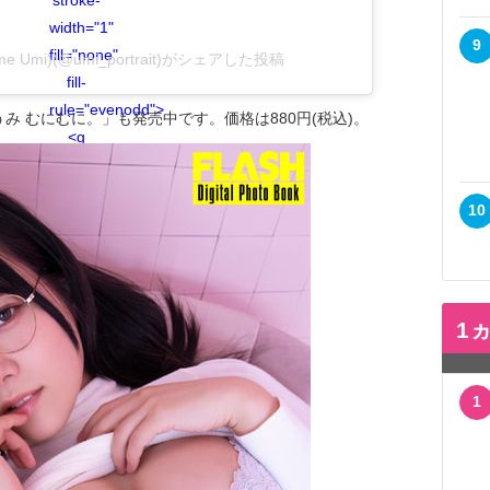
stroke-
width="1"
9
fill="none"
e Umi)(@umi_portrait)がシェアした投稿
fill-
rule="evenodd">
み むにむに。」も発売中です。価格は880円(税込)。
<g
transform="translate(-511.000000,
-20.000000)"
10
fill="#000000">
<g>
<path
d="M556.869,30.41
1
C554.814,30.41
553.148,32.076
553.148,34.131
1
C553.148,36.186
554.814,37.852
556.869,37.852