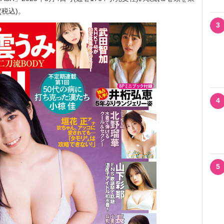
税込)。
3
4
5