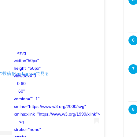
6
<svg
width="50px"
height="50px"
7
の投稿をInstagramで見る
viewBox="0
0 60
60"
version="1.1"
xmlns="https://www.w3.org/2000/svg"
8
xmlns:xlink="https://www.w3.org/1999/xlink">
<g
stroke="none"