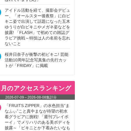
アイドル活動を経て、撮影会デビュ
ー、「オールスター後夜祭」に白ビ
キニ姿で出演して話題になった五木
ゆうりが白ビキニやメガネ姿などを
披露! 「FLASH」で初めての雑誌グ
ラビア挑戦～特技は人の名前を忘れ
ないこと
桜井日奈子が衝撃の初ビキニ! 芸能
活動10周年記念写真集の先行カッ
トが「FRIDAY」に掲載
ヵ月のアクセスランキング
2026-07-09
～
2026-08-08
集計分
「FRUITS ZIPPER」の水色担当“ま
なふぃ”こと真中まなが待望の初水
着グラビアに挑戦! 「週刊プレイボ
ーイ」でメリハリのある美ボディを
披露～「ビキニとか下着みたいなも