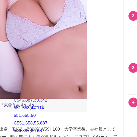
C558.924,37.852
560.59,36.186
2
560.59,34.131
C560.59,32.076
558.924,30.41
556.869,30.41
M541,60.657
C535.114,60.657
530.342,55.887
3
530.342,50
C530.342,44.114
535.114,39.342
541,39.342
C546.887,39.342
4
集「東雲うみ むにむに。」
551.658,44.114
551.658,50
C551.658,55.887
 T162・B90(G)W59H100 大学卒業後、会社員として
546.887,60.657
ビュー。瞬く間に大人気グラドルとなり、コスプレイヤーとして