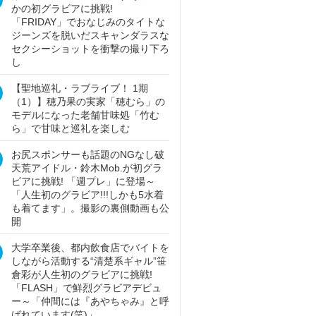
かの初グラビアに挑戦!
「FRIDAY」でおなじみのタイトな
ジーンズを脱いだスキャンダラスな
セクシーショットを衝撃の撮り下ろ
し
【聖地巡礼・ラブライブ！ 1期
（1）】穂乃果の実家「穂むら」の
モデルになった老舗甘味処「竹む
ら」で甘味と巡礼を楽しむ
お尻スポンサーも話題のNGなし破
天荒アイドル・鈴木Mob.が初グラ
ビアに挑戦! 「週プレ」に登場～
「人生初のグラビア!!!しかも5水着
も着てます」。撮影の裏側動画も公
開
大学卒業後、都内飲食店でバイトを
しながら活動する“清楚系ギャル”笹
倉彩が人生初のグラビアに挑戦!
「FLASH」で鮮烈グラビアデビュ
ー～「仲間には『あやちゃみ』と呼
ばれています(笑)」