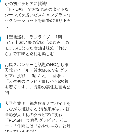
かの初グラビアに挑戦!
「FRIDAY」でおなじみのタイトな
ジーンズを脱いだスキャンダラスな
セクシーショットを衝撃の撮り下ろ
し
【聖地巡礼・ラブライブ！ 1期
（1）】穂乃果の実家「穂むら」の
モデルになった老舗甘味処「竹む
ら」で甘味と巡礼を楽しむ
お尻スポンサーも話題のNGなし破
天荒アイドル・鈴木Mob.が初グラ
ビアに挑戦! 「週プレ」に登場～
「人生初のグラビア!!!しかも5水着
も着てます」。撮影の裏側動画も公
開
大学卒業後、都内飲食店でバイトを
しながら活動する“清楚系ギャル”笹
倉彩が人生初のグラビアに挑戦!
「FLASH」で鮮烈グラビアデビュ
ー～「仲間には『あやちゃみ』と呼
ばれています(笑)」