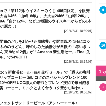
9
zonで「第112弾 ウイスキーみくじ 466口限定」を販売
大吉1/466「山崎18年」、大大吉2/466「山崎12年」、
/466「白州12年」など11種類のウイスキーからどの1本
か運試し!
[2026/3/31 18:30:01]
昆布のだしを利かせた風味豊かな関東風のつゆにコシ
10
太めのうどん、味のしみた油揚げが自慢の「赤いきつ
 東 96g×12個」が「Amazon 新生活セール Final 先
ル」で54%OFF!
[2026/3/31 18:14:08]
1
azon 新生活セール Final 先行セール」で「職人の珈琲
リップコーヒー 深いコクのスペシャルブレンド 100
20%OFF! UCC職人の焙煎とブレンド技術で毎日飽き
1
番コーヒー。ミルクとよく合うコク豊かな味わい
[2026/3/31 18:06:07]
フェクトサントリービール〈アンバーエール〉