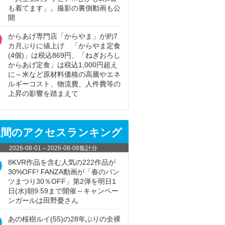
も着てます」。撮影の裏側動画も公
開
からあげ専門店「からやま」が約7
カ月ぶりに値上げ 「からやま定食
(4個)」は税込869円、「ねぎおろし
からあげ定食」は税込1,000円超え
に～米など原材料価格の高騰やエネ
ルギーコスト、物流費、人件費等の
上昇の影響を踏まえて
週間のアクセスランキング
2026-08-01
～
2026-08-08
集計分
8KVR作品を含む人気の222作品が
30%OFF! FANZA動画が「春のパン
ツまつり30％OFF」第2弾を明日1
日(水)朝9:59まで開催～キャンペー
ンガールは田野憂さん
あの桜樹ルイ(55)の28年ぶりの全裸