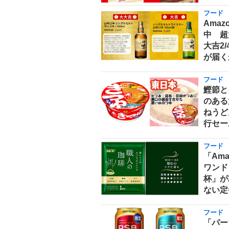
フード
Ama
中 超
大吉2
が届く
フード
鰹節と
のある
ねうどん
行セー
フード
「Am
ワンド
杯」が
ない定
フード
「パー