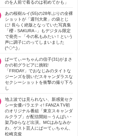
のを人前で着るのは初めてかも」
あの桜樹ルイ(55)の28年ぶりの全裸
ショットが「週刊大衆」の袋とじ
に! 長らく絶版となっていた写真集
「櫻 - SAKURA -」もデジタル限定
で発売～「今の私もみたい！という
声に調子にのってしまいました
(^◇^;)」
ぱーてぃーちゃんの信子(31)がまさ
かの初グラビアに挑戦!
「FRIDAY」でおなじみのタイトな
ジーンズを脱いだスキャンダラスな
セクシーショットを衝撃の撮り下ろ
し
地上波では見られない、新感覚セク
シー女優バラエティ! FANZA TV初
のオリジナル番組「東京スキャンダ
ルクラブ」が配信開始～うんぱい・
架乃ゆらなど出演。MCはみなみか
わ、ゲスト芸人にぱーてぃちゃん、
松崎克俊