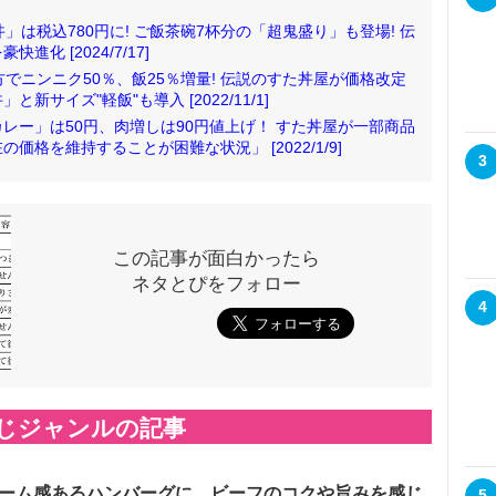
」は税込780円に! ご飯茶碗7杯分の「超鬼盛り」も登場! 伝
化 [2024/7/17]
でニンニク50％、飯25％増量! 伝説のすた丼屋が価格改定
サイズ"軽飯"も導入 [2022/11/1]
レー」は50円、肉増しは90円値上げ！ すた丼屋が一部商品
格を維持することが困難な状況」 [2022/1/9]
3
この記事が面白かったら
ネタとぴをフォロー
4
じジャンルの記事
ーム感あるハンバーグに、ビーフのコクや旨みを感じ
5