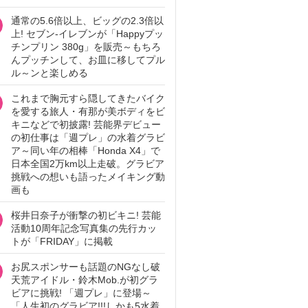
通常の5.6倍以上、ビッグの2.3倍以
上! セブン‐イレブンが「Happyプッ
チンプリン 380g」を販売～もちろ
んプッチンして、お皿に移してプル
ル～ンと楽しめる
これまで胸元すら隠してきたバイク
を愛する旅人・有那が美ボディをビ
キニなどで初披露! 芸能界デビュー
の初仕事は「週プレ」の水着グラビ
ア～同い年の相棒「Honda X4」で
日本全国2万km以上走破。グラビア
挑戦への想いも語ったメイキング動
画も
桜井日奈子が衝撃の初ビキニ! 芸能
活動10周年記念写真集の先行カッ
トが「FRIDAY」に掲載
お尻スポンサーも話題のNGなし破
天荒アイドル・鈴木Mob.が初グラ
ビアに挑戦! 「週プレ」に登場～
「人生初のグラビア!!!しかも5水着