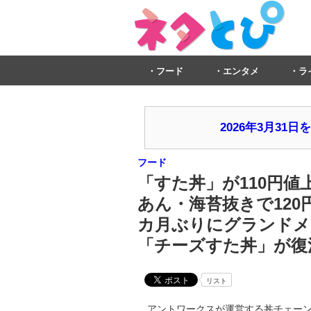
フード
エンタメ
ラ
2026年3月3
フード
「すた丼」が110円値
あん・海苔抜きで12
カ月ぶりにグランドメ
「チーズすた丼」が復
リスト
アントワークスが運営する丼チェーン「