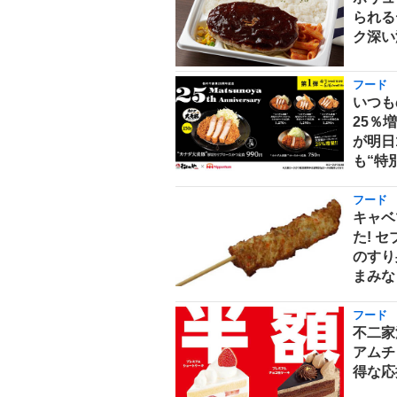
られる
ク深い
フード
いつも
25％
が明日
も“特
フード
キャベ
た! 
のすり
まみな
フード
不二家
アムチ
得な応