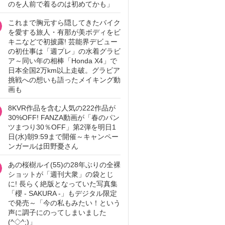
のを人前で着るのは初めてかも」
これまで胸元すら隠してきたバイク
を愛する旅人・有那が美ボディをビ
キニなどで初披露! 芸能界デビュー
の初仕事は「週プレ」の水着グラビ
ア～同い年の相棒「Honda X4」で
日本全国2万km以上走破。グラビア
挑戦への想いも語ったメイキング動
画も
8KVR作品を含む人気の222作品が
30%OFF! FANZA動画が「春のパン
ツまつり30％OFF」第2弾を明日1
日(水)朝9:59まで開催～キャンペー
ンガールは田野憂さん
あの桜樹ルイ(55)の28年ぶりの全裸
ショットが「週刊大衆」の袋とじ
に! 長らく絶版となっていた写真集
「櫻 - SAKURA -」もデジタル限定
で発売～「今の私もみたい！という
声に調子にのってしまいました
(^◇^;)」