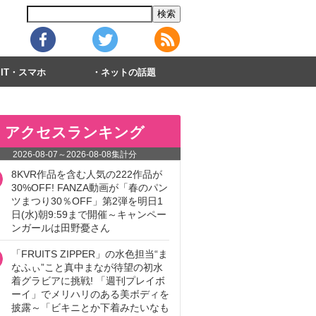
IT・スマホ
ネットの話題
アクセスランキング
2026-08-07
～
2026-08-08
集計分
8KVR作品を含む人気の222作品が
30%OFF! FANZA動画が「春のパン
ツまつり30％OFF」第2弾を明日1
日(水)朝9:59まで開催～キャンペー
ンガールは田野憂さん
「FRUITS ZIPPER」の水色担当“ま
なふぃ”こと真中まなが待望の初水
着グラビアに挑戦! 「週刊プレイボ
ーイ」でメリハリのある美ボディを
披露～「ビキニとか下着みたいなも