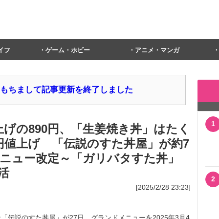
イフ
ゲーム・ホビー
アニメ・マンガ
1日をもちまして記事更新を終了しました
1
上げの890円、「生姜焼き丼」はたく
0円値上げ 「伝説のすた丼屋」が約7
ニュー改定～「ガリバタすた丼」
活
2
[2025/2/28 23:23]
伝説のすた丼屋」が27日、グランドメニューを2025年3月4