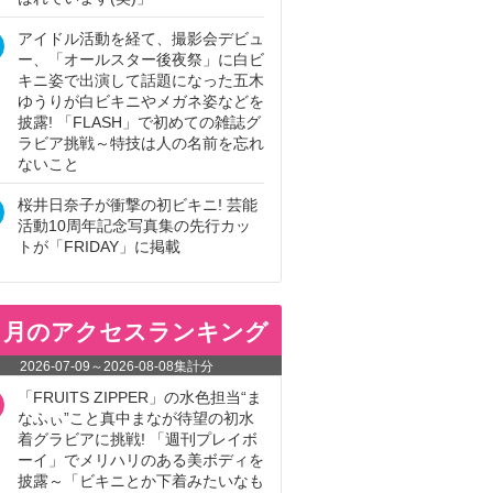
アイドル活動を経て、撮影会デビュ
ー、「オールスター後夜祭」に白ビ
キニ姿で出演して話題になった五木
ゆうりが白ビキニやメガネ姿などを
披露! 「FLASH」で初めての雑誌グ
ラビア挑戦～特技は人の名前を忘れ
ないこと
桜井日奈子が衝撃の初ビキニ! 芸能
活動10周年記念写真集の先行カッ
トが「FRIDAY」に掲載
ヵ月のアクセスランキング
2026-07-09
～
2026-08-08
集計分
「FRUITS ZIPPER」の水色担当“ま
なふぃ”こと真中まなが待望の初水
着グラビアに挑戦! 「週刊プレイボ
ーイ」でメリハリのある美ボディを
披露～「ビキニとか下着みたいなも