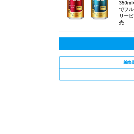
350m
でフル
リービ
売
編集