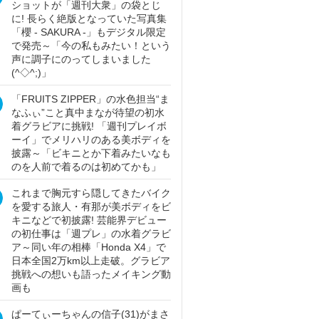
ショットが「週刊大衆」の袋とじ
に! 長らく絶版となっていた写真集
「櫻 - SAKURA -」もデジタル限定
で発売～「今の私もみたい！という
声に調子にのってしまいました
(^◇^;)」
「FRUITS ZIPPER」の水色担当“ま
なふぃ”こと真中まなが待望の初水
着グラビアに挑戦! 「週刊プレイボ
ーイ」でメリハリのある美ボディを
披露～「ビキニとか下着みたいなも
のを人前で着るのは初めてかも」
これまで胸元すら隠してきたバイク
を愛する旅人・有那が美ボディをビ
キニなどで初披露! 芸能界デビュー
の初仕事は「週プレ」の水着グラビ
ア～同い年の相棒「Honda X4」で
日本全国2万km以上走破。グラビア
挑戦への想いも語ったメイキング動
画も
ぱーてぃーちゃんの信子(31)がまさ