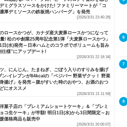
デミグラスソースをかけた! ファミリーマートが「コ
濃厚デミソースの鉄板焼ハンバーグ」を発売
[2026/3/31 23:40:28]
のロースかつが、カナダ産大麦豚ロースかつになって
6
増量! 松のや創業25周年記念第1弾「大麦豚ロースかつ」
1日(水)発売～日本ハムとのコラボでボリュームも旨み
別仕様”にアップデート!
[2026/3/31 22:18:34]
7
ツ、にんじん、たまねぎ、ごぼう入りのすりみを揚げ
セブン‐イレブンが84kcalの「ベジバー 野菜ザクッ！ 野菜
身揚げ」を発売～腹がすいた時のおやつ、お酒のおつ
どにオススメ
[2026/3/31 21:11:59]
8
洋菓子店の「プレミアムショートケーキ」＆「プレミ
ョコ生ケーキ」が半額! 明日1日(水)から3日間限定～お
援価格商品も販売中
[2026/3/31 20:00:07]