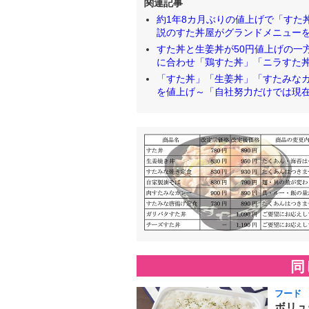
関連記事
約1年8カ月ぶりの値上げで「すた丼
説のすた丼屋がグランドメニューを豪快進
すた丼と生姜丼が50円値上げの一方
に合わせ「鶏すた丼」「ニラすた丼」と新
「すた丼」「生姜丼」「すたみなカ
を値上げ～「自社努力だけでは現在の価
同
フード
ボリュ