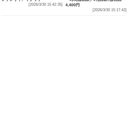
[2026/3/30 15:42:35]
4,400円
[2026/3/30 15:17:42]
フード
熱湯5分でふっくら白ご飯! カレーや納豆、牛丼
の具も余裕で入ってお皿いらずの新提案! 「日清
ふっくら釜炊き ごはん」が本日30日(月)発売～
常温で1年保存可能。電子レンジがないオフィス
やアウトドアでも活用できる!
[2026/3/30 14:17:14]
フード
ラフテーやソーキそば、サーターアンダギーな
ども含む80品以上が食べ放題! 沖縄初の朝食ビ
ュッフェも楽しめるロイヤルホスト「那覇国際
通り店」がオープン～グランドメニューには泡
盛やオリオンビールも
[2026/3/30 13:05:00]
フード
研究所で発見された50年前の「どん兵衛」レシ
ピをもとに発売当時の味を再現! 「日清のどん兵
衛 きつねうどん クラシック(東/西)/天ぷらそば