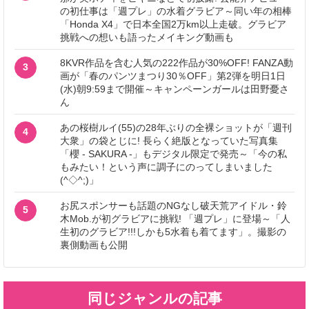
の初仕事は「週プレ」の水着グラビア～同い年の相棒
「Honda X4」で日本全国2万km以上走破。グラビア
挑戦への想いも語ったメイキング動画も
8KVR作品を含む人気の222作品が30%OFF! FANZA動
3
画が「春のパンツまつり30％OFF」第2弾を明日1日
(水)朝9:59まで開催～キャンペーンガールは田野憂さ
ん
あの桜樹ルイ(55)の28年ぶりの全裸ショットが「週刊
4
大衆」の袋とじに! 長らく絶版となっていた写真集
「櫻 - SAKURA -」もデジタル限定で発売～「今の私
もみたい！という声に調子にのってしまいました
(^◇^;)」
お尻スポンサーも話題のNGなし破天荒アイドル・鈴
5
木Mob.が初グラビアに挑戦! 「週プレ」に登場～「人
生初のグラビア!!!しかも5水着も着てます」。撮影の
裏側動画も公開
同じジャンルの記事