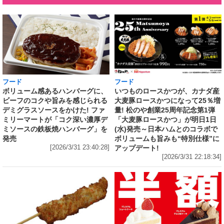
フード
フード
いつものロースかつが、カナダ産
ボリューム感あるハンバーグに、
大麦豚ロースかつになって25％増
ビーフのコクや旨みを感じられる
量! 松のや創業25周年記念第1弾
デミグラスソースをかけた! ファ
「大麦豚ロースかつ」が明日1日
ミリーマートが「コク深い濃厚デ
(水)発売～日本ハムとのコラボで
ミソースの鉄板焼ハンバーグ」を
ボリュームも旨みも“特別仕様”に
発売
アップデート!
[2026/3/31 23:40:28]
[2026/3/31 22:18:34]