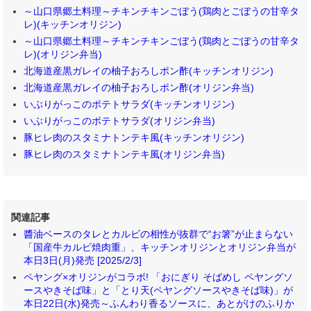
～山口県郷土料理～チキンチキンごぼう(鶏肉とごぼうの甘辛タ
レ)(キッチンオリジン)
～山口県郷土料理～チキンチキンごぼう(鶏肉とごぼうの甘辛タ
レ)(オリジン弁当)
北海道産黒ガレイの柚子おろしポン酢(キッチンオリジン)
北海道産黒ガレイの柚子おろしポン酢(オリジン弁当)
いぶりがっこのポテトサラダ(キッチンオリジン)
いぶりがっこのポテトサラダ(オリジン弁当)
豚ヒレ肉のスタミナトンテキ風(キッチンオリジン)
豚ヒレ肉のスタミナトンテキ風(オリジン弁当)
関連記事
醬油ベースのタレとカルビの相性が抜群で“お箸”が止まらない
「国産牛カルビ焼肉重」、キッチンオリジンとオリジン弁当が
本日3日(月)発売 [2025/2/3]
ペヤング×オリジンがコラボ! 「おにぎり そばめし ペヤングソ
ースやきそば味」と「とり天(ペヤングソースやきそば味)」が
本日22日(水)発売～ふんわり香るソースに、あとがけのふりか