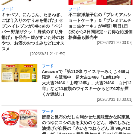
フード
フード
キャベツ、にんじん、たまねぎ、
不二家洋菓子店の「プレミアムシ
ごぼう入りのすりみを揚げた! セ
ョートケーキ」＆「プレミアムチ
ブン‐イレブンが84kcalの「ベジ
ョコ生ケーキ」が半額! 明日1日
バー 野菜ザクッ！ 野菜のすり身
(水)から3日間限定～お得な応援価
揚げ」を発売～腹がすいた時のお
格商品も販売中
やつ、お酒のおつまみなどにオス
[2026/3/31 20:00:07]
スメ
[2026/3/31 21:11:59]
フード
Amazonで「第112弾 ウイスキーみくじ 466口
限定」を販売中 超大吉1/466「山崎18年」、
大大吉2/466「山崎12年」、大吉2/466「白州12
年」など11種類のウイスキーからどの1本が届
くか運試し!
[2026/3/31 18:30:01]
フード
鰹節と昆布のだしを利かせた風味豊かな関東風
のつゆにコシのある太めのうどん、味のしみた
油揚げが自慢の「赤いきつねうどん 東 96g×12
個」が「Amazon 新生活セール Final 先行セー