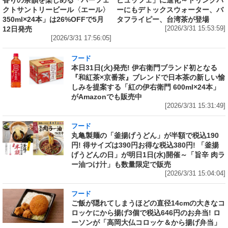
クトサントリービール〈エール〉
ーにもデトックスウォーター、バ
350ml×24本」は26%OFFで5月
タフライピー、台湾茶が登場
12日発売
[2026/3/31 15:53:59]
[2026/3/31 17:56:05]
フード
本日31日(火)発売! 伊右衛門ブランド初となる
『和紅茶×京番茶』ブレンドで日本茶の新しい愉
しみを提案する「紅の伊右衛門 600ml×24本」
がAmazonでも販売中
[2026/3/31 15:31:49]
フード
丸亀製麺の「釜揚げうどん」が半額で税込190
円! 得サイズは390円お得な税込380円! 「釜揚
げうどんの日」が明日1日(水)開催～「旨辛 肉ラ
ー油つけ汁」も数量限定で販売
[2026/3/31 15:04:04]
フード
ご飯が隠れてしまうほどの直径14cmの大きなコ
ロッケにから揚げ3個で税込646円のお弁当! ロ
ーソンが「高岡大仏コロッケ＆から揚げ弁当」