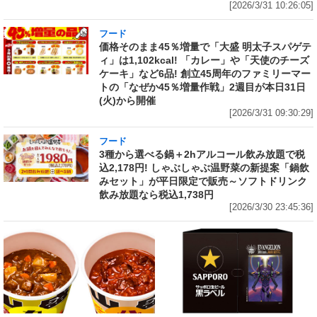
[2026/3/31 10:26:05]
フード
価格そのまま45％増量で「大盛 明太子スパゲテ
ィ」は1,102kcal! 「カレー」や「天使のチーズ
ケーキ」など6品! 創立45周年のファミリーマー
トの「なぜか45％増量作戦」2週目が本日31日
(火)から開催
[2026/3/31 09:30:29]
フード
3種から選べる鍋＋2hアルコール飲み放題で税
込2,178円! しゃぶしゃぶ温野菜の新提案「鍋飲
みセット」が平日限定で販売～ソフトドリンク
飲み放題なら税込1,738円
[2026/3/30 23:45:36]