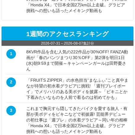
「Honda X4」で日本全国2万km以上走破。グラビア
挑戦への想いも語ったメイキング動画も
1週間のアクセスランキング
2026-07-31
～
2026-08-07
集計分
8KVR作品を含む人気の222作品が30%OFF! FANZA動
1
画が「春のパンツまつり30％OFF」第2弾を明日1日
(水)朝9:59まで開催～キャンペーンガールは田野憂さ
ん
「FRUITS ZIPPER」の水色担当“まなふぃ”こと真中ま
2
なが待望の初水着グラビアに挑戦! 「週刊プレイボー
イ」でメリハリのある美ボディを披露～「ビキニとか
下着みたいなものを人前で着るのは初めてかも」
これまで胸元すら隠してきたバイクを愛する旅人・有
3
那が美ボディをビキニなどで初披露! 芸能界デビュー
の初仕事は「週プレ」の水着グラビア～同い年の相棒
「Honda X4」で日本全国2万km以上走破。グラビア
挑戦への想いも語ったメイキング動画も