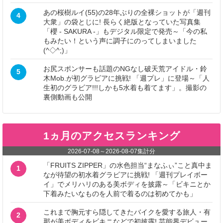
あの桜樹ルイ(55)の28年ぶりの全裸ショットが「週刊
4
大衆」の袋とじに! 長らく絶版となっていた写真集
「櫻 - SAKURA -」もデジタル限定で発売～「今の私
もみたい！という声に調子にのってしまいました
(^◇^;)」
お尻スポンサーも話題のNGなし破天荒アイドル・鈴
5
木Mob.が初グラビアに挑戦! 「週プレ」に登場～「人
生初のグラビア!!!しかも5水着も着てます」。撮影の
裏側動画も公開
1ヵ月のアクセスランキング
2026-07-08
～
2026-08-07
集計分
「FRUITS ZIPPER」の水色担当“まなふぃ”こと真中ま
1
なが待望の初水着グラビアに挑戦! 「週刊プレイボー
イ」でメリハリのある美ボディを披露～「ビキニとか
下着みたいなものを人前で着るのは初めてかも」
これまで胸元すら隠してきたバイクを愛する旅人・有
2
那が美ボディをビキニなどで初披露! 芸能界デビュー