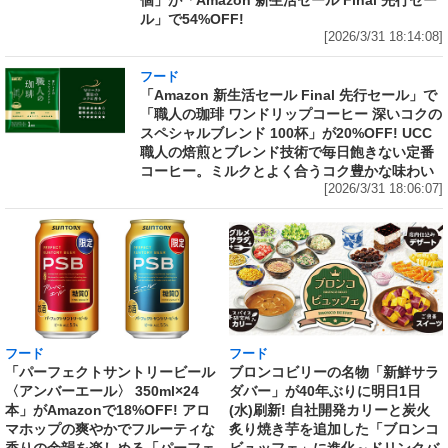
ル」で54%OFF!
[2026/3/31 18:14:08]
フード
「Amazon 新生活セール Final 先行セール」で
「職人の珈琲 ワンドリップコーヒー 深いコクの
スペシャルブレンド 100杯」が20%OFF! UCC
職人の焙煎とブレンド技術で毎日飽きない定番
コーヒー。ミルクとよく合うコク豊かな味わい
[2026/3/31 18:06:07]
フード
フード
「パーフェクトサントリービール
ブロンコビリーの名物「新鮮サラ
〈アンバーエール〉 350ml×24
ダバー」が40年ぶりに明日1日
本」がAmazonで18%OFF! アロ
(水)刷新! 自社開発カリーと炭火
マホップの爽やかでフルーティな
炙り焼き芋を追加した「ブロンコ
香りの余韻を楽しめる「パーフェ
ビュッフェ」に進化～ドリンクバ