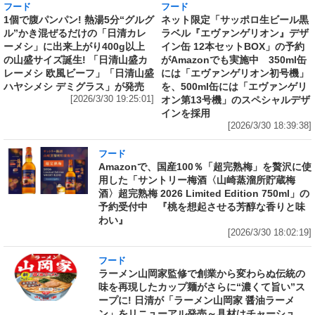
フード
フード
1個で腹パンパン! 熱湯5分“グルグ
ネット限定「サッポロ生ビール黒
ル”かき混ぜるだけの「日清カレ
ラベル『エヴァンゲリオン』デザ
ーメシ」に出来上がり400g以上
イン缶 12本セットBOX」の予約
の山盛サイズ誕生! 「日清山盛カ
がAmazonでも実施中 350ml缶
レーメシ 欧風ビーフ」「日清山盛
には「エヴァンゲリオン初号機」
ハヤシメシ デミグラス」が発売
を、500ml缶には「エヴァンゲリ
[2026/3/30 19:25:01]
オン第13号機」のスペシャルデザ
インを採用
[2026/3/30 18:39:38]
フード
Amazonで、国産100％「超完熟梅」を贅沢に使
用した「サントリー梅酒〈山崎蒸溜所貯蔵梅
酒〉超完熟梅 2026 Limited Edition 750ml」の
予約受付中 『桃を想起させる芳醇な香りと味
わい』
[2026/3/30 18:02:19]
フード
ラーメン山岡家監修で創業から変わらぬ伝統の
味を再現したカップ麺がさらに“濃くて旨い”ス
ープに! 日清が「ラーメン山岡家 醤油ラーメ
ン」をリニューアル発売～具材はチャーシュ