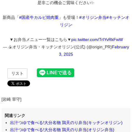
是非この機会ご賞味ください✨
新商品「
#国産牛カルビ焼肉重
」も登場！
#オリジン弁当
#キッチンオ
リジン
▼お弁当メニュー一覧はこちら▼
pic.twitter.com/TrIYvRkFwW
— 🍙オリジン弁当・キッチンオリジン(公式) (@origin_PR)
February
3, 2025
リスト
[岩崎 宰守]
関連リンク
出汁つゆで食べる!大分名物 鶏天のり弁当(キッチンオリジン)
出汁つゆで食べる!大分名物 鶏天のり弁当(オリジン弁当)