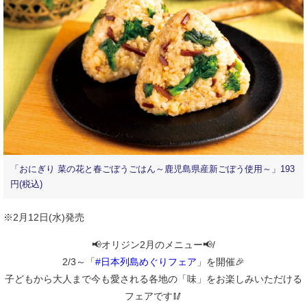
「おにぎり 菜の花と春ごぼうごはん～鹿児島県産新ごぼう使用～」193
円(税込)
※2月12日(水)発売
📢オリジン2月のメニュー📢/
2/3～「
#日本列島めぐりフェア
」を開催🎉
子どもから大人まで今も愛される各地の「味」をお楽しみいただける
フェアです🥢