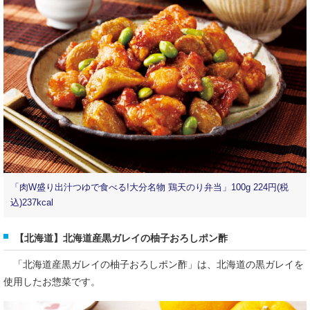
「肉W盛り出汁つゆで食べる!大分名物 鶏天のり弁当」100g 224円(税
込)237kcal
【北海道】北海道産黒ガレイの柚子おろしポン酢
「北海道産黒ガレイの柚子おろしポン酢」は、北海道の黒ガレイを
使用したお惣菜です。