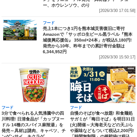
ー、ホウレンソウ、のり
[2026/3/30 17:01:58]
フード
売上1本につき1円を熊本城災害復旧に寄付
Amazonで「サッポロ生ビール黒ラベル『熊本
城復興応援缶』 350ml×24本」が税込5,180円!
発売から10年、昨年までの累計寄付金額は
6,344,952円
[2026/3/30 15:50:17]
フード
フード
3分で食べられる人気沸騰中の四
自慢のそばが食べ放題! 和食麺処
川料理! 日清食品が「カップヌー
サガミが「晦日そば」を明日31日
ドル 14種のスパイス麻辣湯」を
(火)開催～大海老天などの天ぷら
発売～具材は謎肉、キャベツ、チ
や薬味などもついて税込2,200円!
ンゲンサイ、キクラゲ
「時間無制限」の挑戦枠は税込