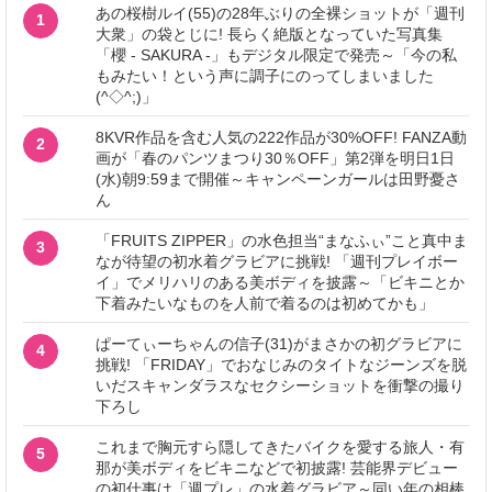
あの桜樹ルイ(55)の28年ぶりの全裸ショットが「週刊
1
大衆」の袋とじに! 長らく絶版となっていた写真集
「櫻 - SAKURA -」もデジタル限定で発売～「今の私
もみたい！という声に調子にのってしまいました
(^◇^;)」
8KVR作品を含む人気の222作品が30%OFF! FANZA動
2
画が「春のパンツまつり30％OFF」第2弾を明日1日
(水)朝9:59まで開催～キャンペーンガールは田野憂さ
ん
「FRUITS ZIPPER」の水色担当“まなふぃ”こと真中ま
3
なが待望の初水着グラビアに挑戦! 「週刊プレイボー
イ」でメリハリのある美ボディを披露～「ビキニとか
下着みたいなものを人前で着るのは初めてかも」
ぱーてぃーちゃんの信子(31)がまさかの初グラビアに
4
挑戦! 「FRIDAY」でおなじみのタイトなジーンズを脱
いだスキャンダラスなセクシーショットを衝撃の撮り
下ろし
これまで胸元すら隠してきたバイクを愛する旅人・有
5
那が美ボディをビキニなどで初披露! 芸能界デビュー
の初仕事は「週プレ」の水着グラビア～同い年の相棒