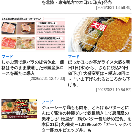
を北陸・東海地方で本日31日(火)発売
[2026/3/31 13:58:49]
フード
フード
しゃぶ葉で豚バラの提供休止 価
ほっかほっか亭がライス大盛を明
格はそのまま厳選した米国産豚ロ
日1日(水)から、さらに税込20円
ースを新たに導入
値下げ! 大盛変更は＋税込50円に
[2026/3/31 12:49:33]
～「いま下げられるところから下
げる」
[2026/3/31 10:54:52]
フード
ジューシーな鶏もも肉を、とろけるバターとに
んにく醤油の特製ダレで鉄板焼きして悪魔級の
美味しさ! 松屋が「鶏のバター醤油炒め定食」を
本日31日(火)発売～1,039kcalの「ガーリックバ
ター豚カルビエッグ丼」も