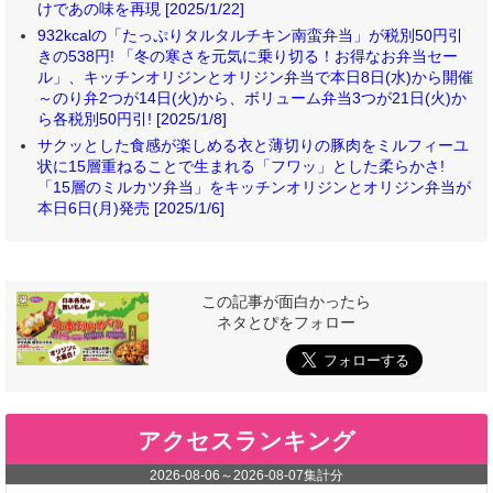
けであの味を再現 [2025/1/22]
932kcalの「たっぷりタルタルチキン南蛮弁当」が税別50円引
きの538円! 「冬の寒さを元気に乗り切る！お得なお弁当セー
ル」、キッチンオリジンとオリジン弁当で本日8日(水)から開催
～のり弁2つが14日(火)から、ボリューム弁当3つが21日(火)か
ら各税別50円引! [2025/1/8]
サクッとした食感が楽しめる衣と薄切りの豚肉をミルフィーユ
状に15層重ねることで生まれる「フワッ」とした柔らかさ!
「15層のミルカツ弁当」をキッチンオリジンとオリジン弁当が
本日6日(月)発売 [2025/1/6]
この記事が面白かったら
ネタとぴをフォロー
アクセスランキング
2026-08-06
～
2026-08-07
集計分