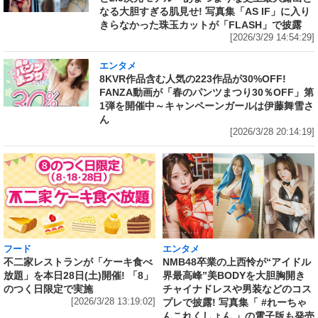
なる大胆すぎる肌見せ! 写真集「AS IF」に入り
きらなかった珠玉カットが「FLASH」で披露
[2026/3/29 14:54:29]
エンタメ
8KVR作品含む人気の223作品が30%OFF!
FANZA動画が「春のパンツまつり30％OFF」第
1弾を開催中～キャンペーンガールは伊藤舞雪さ
ん
[2026/3/28 20:14:19]
フード
エンタメ
不二家レストランが「ケーキ食べ
NMB48卒業の上西怜が“アイドル
放題」を本日28日(土)開催! 「8」
界最高峰”美BODYを大胆胸開き
のつく日限定で実施
チャイナドレスや男装などのコス
[2026/3/28 13:19:02]
プレで披露! 写真集「 #れーちゃ
んこれくしょん 」の電子版も発売