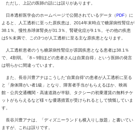
ただし、上記の医師の話には誤りがあります。
日本透析医学会のホームページで公開されているデータ（
PDF
）に
よると、人工透析に至った原疾患は、2014年末時点で糖尿病性腎症が
38.1％、慢性糸球体腎炎が31.3％、腎硬化症が9.1％。その他の疾患
は5％未満で、この3つが人工透析に至る主な原疾患となります。
人工透析患者のうち糖尿病性腎症が原因疾患となる患者は38.1％
で、4割弱。「8～9割ほどの患者さんは自業自得」という医師の発言
は明らかに間違っています。
また、長谷川豊アナはこうした“自業自得”の患者が人工透析に至る
と「身体障がい者1級」となり、障害者手当がもらえるほか、映画
館・公共交通機関・高速道路が半額、タクシーの初乗運賃の無料チケ
ットがもらえるなど様々な優遇措置が受けられるとして憤慨していま
す。
長谷川豊アナは、「ディズニーランドも横入りし放題」と書いてい
ますが、これは誤りです。