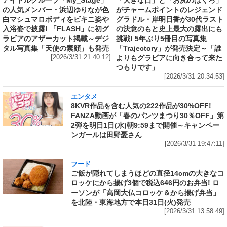
アイドルグループ「My_Stage」
「大きな口」と「お尻のほくろ」
の人気メンバー・浜辺ゆりなが色
がチャームポイントのレジェンド
白マシュマロボディをビキニ姿や
グラドル・岸明日香が30代ラスト
入浴姿で披露! 「FLASH」に初グ
の決意のもと史上最大の露出にも
ラビアのアザーカット掲載～デジ
挑戦! 5年ぶり5冊目の写真集
タル写真集「天使の素顔」も発売
「Trajectory」が発売決定～「誰
[2026/3/31 21:40:12]
よりもグラビアに向き合って来た
つもりです」
[2026/3/31 20:34:53]
エンタメ
8KVR作品を含む人気の222作品が30%OFF!
FANZA動画が「春のパンツまつり30％OFF」第
2弾を明日1日(水)朝9:59まで開催～キャンペー
ンガールは田野憂さん
[2026/3/31 19:47:11]
フード
ご飯が隠れてしまうほどの直径14cmの大きなコ
ロッケにから揚げ3個で税込646円のお弁当! ロ
ーソンが「高岡大仏コロッケ＆から揚げ弁当」
を北陸・東海地方で本日31日(火)発売
[2026/3/31 13:58:49]