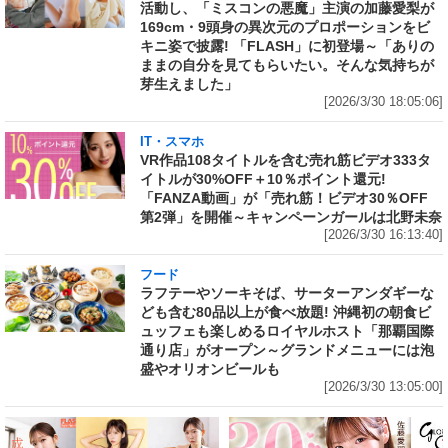
活動し、「ミスコンの悪魔」主演の加藤愛梨が
169cm・9頭身の異次元のプロポーションをビ
キニ姿で披露! 「FLASH」に初登場～「ありの
ままの自分を見てもらいたい。そんな気持ちが
芽生えました」
[2026/3/30 18:05:06]
IT・スマホ
VR作品108タイトルを含む売れ筋ビデオ333タ
イトルが30%OFF＋10％ポイント還元!
「FANZA動画」が「売れ筋！ビデオ30％OFF
第2弾」を開催～キャンペーンガールは北野未奈
[2026/3/30 16:13:40]
フード
ラフテーやソーキそば、サーターアンダギーな
ども含む80品以上が食べ放題! 沖縄初の朝食ビ
ュッフェも楽しめるロイヤルホスト「那覇国際
通り店」がオープン～グランドメニューには泡
盛やオリオンビールも
[2026/3/30 13:05:00]