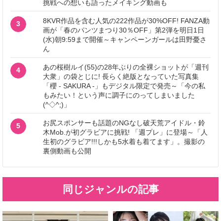
挑戦への想いも語ったメイキング動画も
8KVR作品を含む人気の222作品が30%OFF! FANZA動
3
画が「春のパンツまつり30％OFF」第2弾を明日1日
(水)朝9:59まで開催～キャンペーンガールは田野憂さ
ん
あの桜樹ルイ(55)の28年ぶりの全裸ショットが「週刊
4
大衆」の袋とじに! 長らく絶版となっていた写真集
「櫻 - SAKURA -」もデジタル限定で発売～「今の私
もみたい！という声に調子にのってしまいました
(^◇^;)」
お尻スポンサーも話題のNGなし破天荒アイドル・鈴
5
木Mob.が初グラビアに挑戦! 「週プレ」に登場～「人
生初のグラビア!!!しかも5水着も着てます」。撮影の
裏側動画も公開
同じジャンルの記事