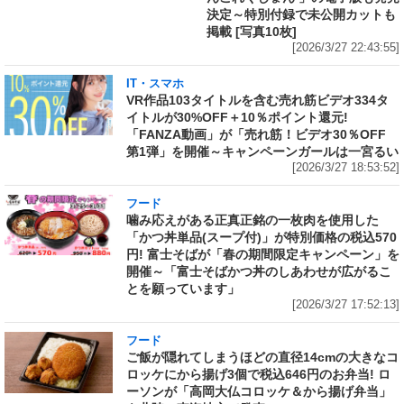
決定～特別付録で未公開カットも
掲載 [写真10枚]
[2026/3/27 22:43:55]
IT・スマホ
VR作品103タイトルを含む売れ筋ビデオ334タ
イトルが30%OFF＋10％ポイント還元!
「FANZA動画」が「売れ筋！ビデオ30％OFF
第1弾」を開催～キャンペーンガールは一宮るい
[2026/3/27 18:53:52]
フード
噛み応えがある正真正銘の一枚肉を使用した
「かつ丼単品(スープ付)」が特別価格の税込570
円! 富士そばが「春の期間限定キャンペーン」を
開催～「富士そばかつ丼のしあわせが広がるこ
とを願っています」
[2026/3/27 17:52:13]
フード
ご飯が隠れてしまうほどの直径14cmの大きなコ
ロッケにから揚げ3個で税込646円のお弁当! ロ
ーソンが「高岡大仏コロッケ＆から揚げ弁当」