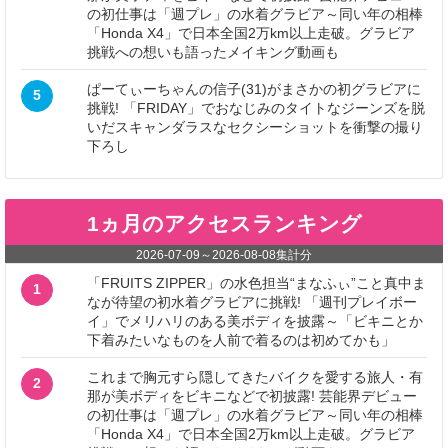
の初仕事は「週プレ」の水着グラビア～同い年の相棒
「Honda X4」で日本全国2万km以上走破。グラビア
挑戦への想いも語ったメイキング動画も
ぱーてぃーちゃんの信子(31)がまさかの初グラビアに
5
挑戦! 「FRIDAY」でおなじみのタイトなジーンズを脱
いだスキャンダラスなセクシーショットを衝撃の撮り
下ろし
1ヵ月のアクセスランキング
2026-07-09
～
2026-08-08
集計分
「FRUITS ZIPPER」の水色担当“まなふぃ”こと真中ま
1
なが待望の初水着グラビアに挑戦! 「週刊プレイボー
イ」でメリハリのある美ボディを披露～「ビキニとか
下着みたいなものを人前で着るのは初めてかも」
これまで胸元すら隠してきたバイクを愛する旅人・有
2
那が美ボディをビキニなどで初披露! 芸能界デビュー
の初仕事は「週プレ」の水着グラビア～同い年の相棒
「Honda X4」で日本全国2万km以上走破。グラビア