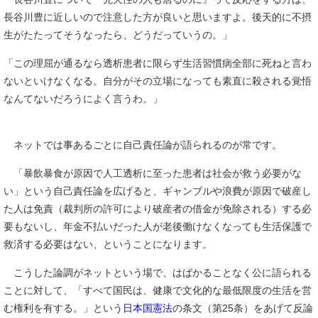
長谷川豊に近しいので注意した方が良いと思いますよ。後天的に不摂
生がたたってそうなったら、どうだっていうの。」
「この理屈が通るなら透析患者に限らず生活習慣病全部に死ねと言わ
ないといけなくなる。自分がその立場になっても素直に殺される覚悟
なんてないだろうによく言うわ。」
ネットでは事あるごとに自己責任論が語られるのが常です。
「暴飲暴食が原因で人工透析に至った患者は社会が救う必要がな
い」という自己責任論を広げると、ギャンブルや浪費が原因で破産し
た人は免責（裁判所の許可により破産者の借金が免除される）する必
要もないし、年金不払いだった人が老後働けなくなっても生活保護で
救済する必要はない、ということになります。
こうした論調がネットという場で、はばかることなく公に語られる
ことに対して、「すべて国民は、健康で文化的な最低限度の生活を営
む権利を有する。」という
日本国憲法
の条文（第25条）をあげて反論