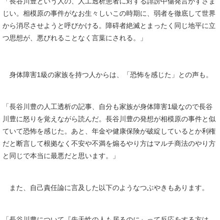
「長谷川豊という人の、人工透析患者に対する誹謗中傷発言がすさま
じい。相模原の事件がなお生々しいこの時期に、弱者を徹底して世界
から消尽させようと呼びかける。障碍者絶滅とまったく同じ地平に立
つ思想が、悪びれることなく言葉にされる。」
身体障害1級の家族を持つ人からは、「恐怖を感じた」との声も。
「長谷川豊の人工透析の記事、自分も家族が身体障害1級なので長谷
川豊に怒りを覚えながら読んだ。長谷川豊の発想が相模原の事件と似
ていて恐怖を感じた。あと、年金や健康保険が破綻しているとか利権
だと断言して根拠なく不安や不満を煽るやり方はマルチ商法のやり方
と同じで本当に最悪だと思います。」
また、自己責任論に言及した以下のようなつぶやきもあります。
「長谷川豊について『先天性の人も居るのに』って反応をする方は、