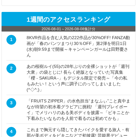
1週間のアクセスランキング
2026-08-01
～
2026-08-08
集計分
8KVR作品を含む人気の222作品が30%OFF! FANZA動
1
画が「春のパンツまつり30％OFF」第2弾を明日1日
(水)朝9:59まで開催～キャンペーンガールは田野憂さ
ん
あの桜樹ルイ(55)の28年ぶりの全裸ショットが「週刊
2
大衆」の袋とじに! 長らく絶版となっていた写真集
「櫻 - SAKURA -」もデジタル限定で発売～「今の私
もみたい！という声に調子にのってしまいました
(^◇^;)」
「FRUITS ZIPPER」の水色担当“まなふぃ”こと真中ま
3
なが待望の初水着グラビアに挑戦! 「週刊プレイボー
イ」でメリハリのある美ボディを披露～「ビキニとか
下着みたいなものを人前で着るのは初めてかも」
これまで胸元すら隠してきたバイクを愛する旅人・有
4
那が美ボディをビキニなどで初披露! 芸能界デビュー