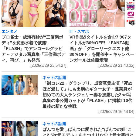
IT・スマホ
エンタメ
VR作品5タイトルを含む7,967タ
プロ雀士・成海有紗が“三倍満ボ
イトルが30%OFF! 「FANZA動
ディ”を変形水着で披露!
画」が「グローリークエスト他
「FLASH」でアンコールグラビ
30％OFF」を開催中～キャンペー
ア～デジタル写真集「三倍満ボデ
ンガールは佐藤愛瑠
ィ、再び。」も発売
[2026/3/29 21:43:32]
[2026/3/29 23:54:27]
ネットの話題
「制コレ22」グランプリ、成宮寛貴主演「死ぬ
ほど愛して」にも出演のギター女子・蓬莱舞が
初めての大人ランジェリー姿を披露した2nd写
真集の未公開カットが「FLASH」に掲載! 10代
最後の新たな挑戦
[2026/3/29 16:48:04]
ネットの話題
ぱんつを愛しぱんつに愛された“ぱんつの姫”こ
と2.5次元モデル・あまつまりな史上最大露出と