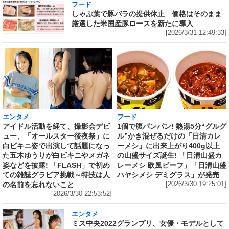
フード
しゃぶ葉で豚バラの提供休止 価格はそのまま
厳選した米国産豚ロースを新たに導入
[2026/3/31 12:49:33]
エンタメ
フード
アイドル活動を経て、撮影会デビ
1個で腹パンパン! 熱湯5分“グルグ
ュー、「オールスター後夜祭」に
ル”かき混ぜるだけの「日清カレ
白ビキニ姿で出演して話題になっ
ーメシ」に出来上がり400g以上
た五木ゆうりが白ビキニやメガネ
の山盛サイズ誕生! 「日清山盛カ
姿などを披露! 「FLASH」で初め
レーメシ 欧風ビーフ」「日清山盛
ての雑誌グラビア挑戦～特技は人
ハヤシメシ デミグラス」が発売
の名前を忘れないこと
[2026/3/30 19:25:01]
[2026/3/30 22:53:52]
エンタメ
ミス中央2022グランプリ、女優・モデルとして