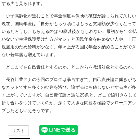
する声も見られます。
少子高齢化が進むことで年金制度や保険の破綻が論じられて久しい
現在、国民年金は「自分がもらう頃にはもっと支給額が少なくなって
いるだろうし、もらえるのは70歳以後かもしれない。最初から年金払
わないで生活保護受けた方がマシ」と国民年金を納めない人や、非正
規雇用のため給料が少なく、年々上がる国民年金を納めることができ
ない若年層も増えています。
どこまでを自己責任とするのか、どこからを救済対象とするのか。
長谷川豊アナの今回のブログは暴言すぎて、自己責任論に傾きがち
なネットですら多くの批判を浴び、論ずるにも値しないとする声が多
く上がっていますが、自己責任論と憲法25条と、どこで線引きをして
折り合いをつけていくのか、深くて大きな問題を極論でクローズアッ
プしたともいえそうです。
リスト