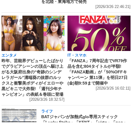
を北陸・東海地方で発売
[2026/3/26 22:46:21]
エンタメ
IT・スマホ
昨年、芸能界デビューしたばかり
「FANZA」7周年記念でVR79作
でグラビアシーンの頂点へ駆け上
品を含む804タイトルが半額!
がる大阪府出身の“奇跡のシンデ
「FANZA動画」が「50%OFFキ
レラガール”溝端葵の抜群のルッ
ャンペーン 第11弾」を明日27日
クスと衝撃美ボディがイエローや
(金)朝9:59まで開催中
黒ビキニで大炸裂! 「週刊少年チ
[2026/3/26 16:02:11]
ャンピオン」の表紙＆巻頭に登場
[2026/3/26 18:32:57]
ライフ
BATジャパンが加熱式glo専用スティック
「Lucky Strike」「KENT」「virto」「neo」
全38銘柄の価格据え置きを決定