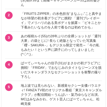
(水)朝9:59まで開催～キャンペーンガールは田野憂さ
ん
「FRUITS ZIPPER」の水色担当“まなふぃ”こと真中ま
2
なが待望の初水着グラビアに挑戦! 「週刊プレイボー
イ」でメリハリのある美ボディを披露～「ビキニとか
下着みたいなものを人前で着るのは初めてかも」
あの桜樹ルイ(55)の28年ぶりの全裸ショットが「週刊
3
大衆」の袋とじに! 長らく絶版となっていた写真集
「櫻 - SAKURA -」もデジタル限定で発売～「今の私
もみたい！という声に調子にのってしまいました
(^◇^;)」
ぱーてぃーちゃんの信子(31)がまさかの初グラビアに
4
挑戦! 「FRIDAY」でおなじみのタイトなジーンズを脱
いだスキャンダラスなセクシーショットを衝撃の撮り
下ろし
地上波では見られない、新感覚セクシー女優バラエテ
5
ィ! FANZA TV初のオリジナル番組「東京スキャンダル
クラブ」が配信開始～うんぱい・架乃ゆらなど出演。
MCはみなみかわ、ゲスト芸人にぱーてぃちゃん、松
崎克俊