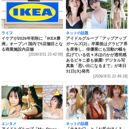
ライフ
ネットの話題
イケアが2026年初秋に「IKEA豊
アイドルグループ「アップアップ
洲」オープン! 国内で5店舗目とな
ガールズ(2)」卒業後はグラビア界
る商業施設内店舗
を席巻し、俳優業にも活動の幅を
[2026/3/31 23:42:00]
広げている佐々木ほのかが透明感
あるビキニ姿も披露! デジタル写
真集「思い出になるまで」が本日
31日(火)発売
[2026/3/31 22:49:18]
エンタメ
ネットの話題