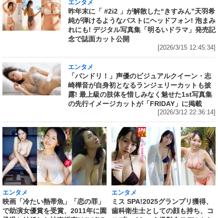
エンタメ
昨年末に「 #2i2 」が解散した“きすみん”天羽希
純が弾けるようなバストにヘッドフォン! 泡まみ
れにも! デジタル写真集「明るいドラマ」発売記
念で誌面カット公開
[2026/3/15 12:45:34]
エンタメ
「バンドリ！」声優のビジュアルクイーン・志
崎樺音が自身初となるランジェリーカットも披
露! 最上級の肢体を惜しみなく魅せた1st写真集
の先行イメージカットが「FRIDAY」に掲載
[2026/3/12 22:36:14]
エンタメ
エンタメ
映画「冷たい熱帯魚」「恋の罪」
ミス SPA!2025グランプリ獲得、
で助演女優賞を受賞、2011年に園
歯科衛生士としての顔も持ち、コ