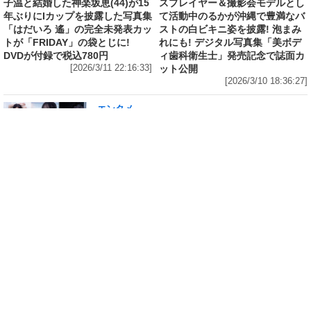
子温と結婚した神楽坂恵(44)が15
スプレイヤー＆撮影会モデルとし
年ぶりにIカップを披露した写真集
て活動中のるかが沖縄で豊満なバ
「はだいろ 遙」の完全未発表カッ
ストの白ビキニ姿を披露! 泡まみ
トが「FRIDAY」の袋とじに!
れにも! デジタル写真集「美ボデ
DVDが付録で税込780円
ィ歯科衛生士」発売記念で誌面カ
[2026/3/11 22:16:33]
ット公開
[2026/3/10 18:36:27]
エンタメ
修学旅行の3日前に“下着案件”で高校退学、あ
の“悲運の事件”のヒロイン、N高卒業のちーま
きが“たわわなボディ”を紐パン純白ビキニで披
露! 「週刊 SPA!」の表紙と美女地図に登場
[2026/3/8 23:18:57]
エンタメ
「メイビーME」のピンク色担当、アイドル界の
超新星・桜井ももが桃肌のド迫力ボディをラン
ジェリー姿で披露! 「週刊 SPA!」のグラビア界
の次世代スターを発掘する「美女検索」に登場
[2026/3/7 14:00:51]
エンタメ
「子宮恋愛」出演、「水ダウ」でクロちゃんを