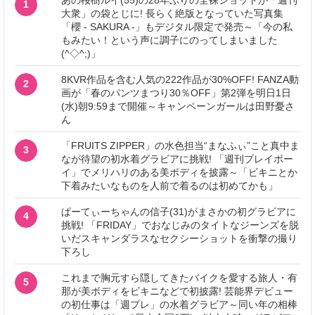
あの桜樹ルイ(55)の28年ぶりの全裸ショットが「週刊
1
大衆」の袋とじに! 長らく絶版となっていた写真集
「櫻 - SAKURA -」もデジタル限定で発売～「今の私
もみたい！という声に調子にのってしまいました
(^◇^;)」
8KVR作品を含む人気の222作品が30%OFF! FANZA動
2
画が「春のパンツまつり30％OFF」第2弾を明日1日
(水)朝9:59まで開催～キャンペーンガールは田野憂さ
ん
「FRUITS ZIPPER」の水色担当“まなふぃ”こと真中ま
3
なが待望の初水着グラビアに挑戦! 「週刊プレイボー
イ」でメリハリのある美ボディを披露～「ビキニとか
下着みたいなものを人前で着るのは初めてかも」
ぱーてぃーちゃんの信子(31)がまさかの初グラビアに
4
挑戦! 「FRIDAY」でおなじみのタイトなジーンズを脱
いだスキャンダラスなセクシーショットを衝撃の撮り
下ろし
これまで胸元すら隠してきたバイクを愛する旅人・有
5
那が美ボディをビキニなどで初披露! 芸能界デビュー
の初仕事は「週プレ」の水着グラビア～同い年の相棒