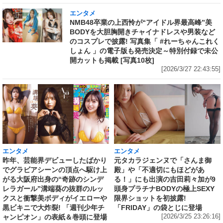
エンタメ
NMB48卒業の上西怜が“アイドル界最高峰”美
BODYを大胆胸開きチャイナドレスや男装など
のコスプレで披露! 写真集「 #れーちゃんこれく
しょん 」の電子版も発売決定～特別付録で未公
開カットも掲載 [写真10枚]
[2026/3/27 22:43:55]
エンタメ
エンタメ
昨年、芸能界デビューしたばかり
元タカラジェンヌで「さんま御
でグラビアシーンの頂点へ駆け上
殿」や「不適切にもほどがあ
がる大阪府出身の“奇跡のシンデ
る！」にも出演の吉田莉々加が9
レラガール”溝端葵の抜群のルッ
頭身プラチナBODYの極上SEXY
クスと衝撃美ボディがイエローや
限界ショットを初披露!
黒ビキニで大炸裂! 「週刊少年チ
「FRIDAY」の袋とじに登場
ャンピオン」の表紙＆巻頭に登場
[2026/3/25 23:26:16]