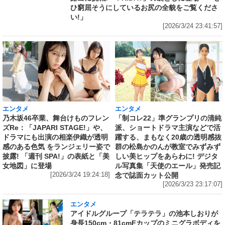
ひ窮屈そうにしているお尻の全貌をご覧くださ
い!」
[2026/3/24 23:41:57]
エンタメ
エンタメ
乃木坂46卒業、舞台けものフレン
「制コレ22」準グランプリの清純
ズRe：「JAPARI STAGE!」や、
派、ショートドラマ主演などで活
ドラマにも出演の相楽伊織が透明
躍する、まもなく20歳の透明感抜
感のある色気 をランジェリー姿で
群の松島かのんが教室でみずみず
披露! 「週刊 SPA!」の表紙と「美
しい美ヒップをあらわに! デジタ
女地図」に登場
ル写真集「天使のエール」発売記
[2026/3/24 19:24:18]
念で誌面カット公開
[2026/3/23 23:17:07]
エンタメ
アイドルグループ「テラテラ」の池本しおりが
身長150cm・81cmFカップのミニグラボディを