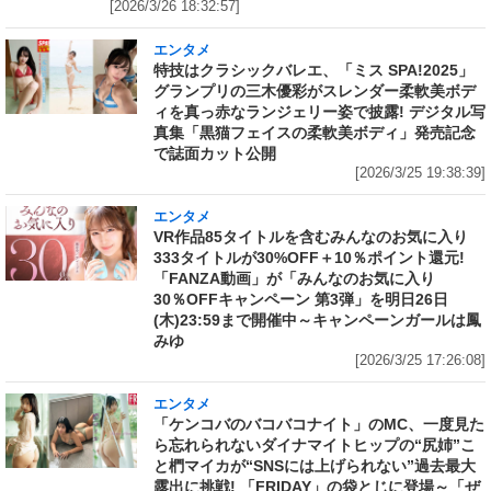
[2026/3/26 18:32:57]
エンタメ
特技はクラシックバレエ、「ミス SPA!2025」
グランプリの三木優彩がスレンダー柔軟美ボデ
ィを真っ赤なランジェリー姿で披露! デジタル写
真集「黒猫フェイスの柔軟美ボディ」発売記念
で誌面カット公開
[2026/3/25 19:38:39]
エンタメ
VR作品85タイトルを含むみんなのお気に入り
333タイトルが30%OFF＋10％ポイント還元!
「FANZA動画」が「みんなのお気に入り
30％OFFキャンペーン 第3弾」を明日26日
(木)23:59まで開催中～キャンペーンガールは鳳
みゆ
[2026/3/25 17:26:08]
エンタメ
「ケンコバのバコバコナイト」のMC、一度見た
ら忘れられないダイナマイトヒップの“尻姉”こ
と椚マイカが“SNSには上げられない”過去最大
露出に挑戦! 「FRIDAY」の袋とじに登場～「ぜ