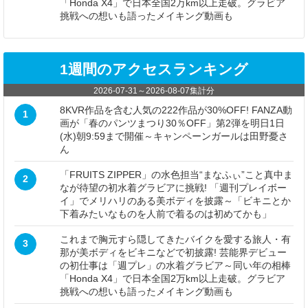
「Honda X4」で日本全国2万km以上走破。グラビア
挑戦への想いも語ったメイキング動画も
1週間のアクセスランキング
2026-07-31
～
2026-08-07
集計分
8KVR作品を含む人気の222作品が30%OFF! FANZA動
1
画が「春のパンツまつり30％OFF」第2弾を明日1日
(水)朝9:59まで開催～キャンペーンガールは田野憂さ
ん
「FRUITS ZIPPER」の水色担当“まなふぃ”こと真中ま
2
なが待望の初水着グラビアに挑戦! 「週刊プレイボー
イ」でメリハリのある美ボディを披露～「ビキニとか
下着みたいなものを人前で着るのは初めてかも」
これまで胸元すら隠してきたバイクを愛する旅人・有
3
那が美ボディをビキニなどで初披露! 芸能界デビュー
の初仕事は「週プレ」の水着グラビア～同い年の相棒
「Honda X4」で日本全国2万km以上走破。グラビア
挑戦への想いも語ったメイキング動画も