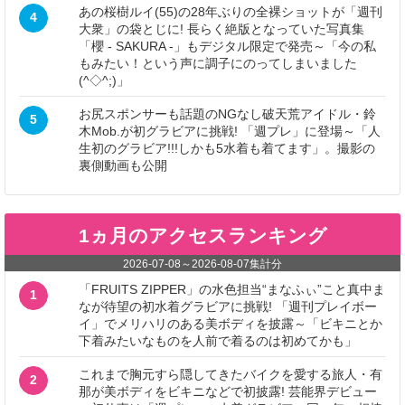
あの桜樹ルイ(55)の28年ぶりの全裸ショットが「週刊
4
大衆」の袋とじに! 長らく絶版となっていた写真集
「櫻 - SAKURA -」もデジタル限定で発売～「今の私
もみたい！という声に調子にのってしまいました
(^◇^;)」
お尻スポンサーも話題のNGなし破天荒アイドル・鈴
5
木Mob.が初グラビアに挑戦! 「週プレ」に登場～「人
生初のグラビア!!!しかも5水着も着てます」。撮影の
裏側動画も公開
1ヵ月のアクセスランキング
2026-07-08
～
2026-08-07
集計分
「FRUITS ZIPPER」の水色担当“まなふぃ”こと真中ま
1
なが待望の初水着グラビアに挑戦! 「週刊プレイボー
イ」でメリハリのある美ボディを披露～「ビキニとか
下着みたいなものを人前で着るのは初めてかも」
これまで胸元すら隠してきたバイクを愛する旅人・有
2
那が美ボディをビキニなどで初披露! 芸能界デビュー