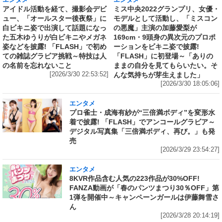
エンタメ
エンタメ
アイドル活動を経て、撮影会デビ
ミス中央2022グランプリ、女優・
ュー、「オールスター後夜祭」に
モデルとして活動し、「ミスコン
白ビキニ姿で出演して話題になっ
の悪魔」主演の加藤愛梨が
た五木ゆうりが白ビキニやメガネ
169cm・9頭身の異次元のプロポ
姿などを披露! 「FLASH」で初め
ーションをビキニ姿で披露!
ての雑誌グラビア挑戦～特技は人
「FLASH」に初登場～「ありの
の名前を忘れないこと
ままの自分を見てもらいたい。そ
[2026/3/30 22:53:52]
んな気持ちが芽生えました」
[2026/3/30 18:05:06]
エンタメ
プロ雀士・成海有紗が“三倍満ボディ”を変形水
着で披露! 「FLASH」でアンコールグラビア～
デジタル写真集「三倍満ボディ、再び。」も発
売
[2026/3/29 23:54:27]
エンタメ
8KVR作品含む人気の223作品が30%OFF!
FANZA動画が「春のパンツまつり30％OFF」第
1弾を開催中～キャンペーンガールは伊藤舞雪さ
ん
[2026/3/28 20:14:19]