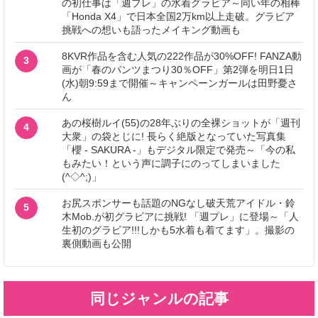
の初仕事は「週プレ」の水着グラビア～同い年の相棒
「Honda X4」で日本全国2万km以上走破。グラビア
挑戦への想いも語ったメイキング動画も
8KVR作品を含む人気の222作品が30%OFF! FANZA動
3
画が「春のパンツまつり30％OFF」第2弾を明日1日
(水)朝9:59まで開催～キャンペーンガールは田野憂さ
ん
あの桜樹ルイ(55)の28年ぶりの全裸ショットが「週刊
4
大衆」の袋とじに! 長らく絶版となっていた写真集
「櫻 - SAKURA -」もデジタル限定で発売～「今の私
もみたい！という声に調子にのってしまいました
(^◇^;)」
お尻スポンサーも話題のNGなし破天荒アイドル・鈴
5
木Mob.が初グラビアに挑戦! 「週プレ」に登場～「人
生初のグラビア!!!しかも5水着も着てます」。撮影の
裏側動画も公開
同じジャンルの記事