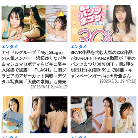
エンタメ
エンタメ
アイドルグループ「My_Stage」
8KVR作品を含む人気の222作品
の人気メンバー・浜辺ゆりなが色
が30%OFF! FANZA動画が「春の
白マシュマロボディをビキニ姿や
パンツまつり30％OFF」第2弾を
入浴姿で披露! 「FLASH」に初グ
明日1日(水)朝9:59まで開催～キ
ラビアのアザーカット掲載～デジ
ャンペーンガールは田野憂さん
タル写真集「天使の素顔」も発売
[2026/3/31 19:47:11]
[2026/3/31 21:40:12]