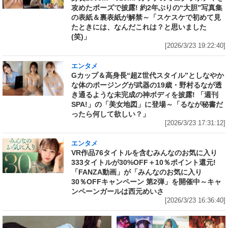
攻めたポーズで披露! 約2年ぶりの“大胆”写真集
の表紙＆裏表紙が解禁～「スケスケで初めて見
たときには、なんだこれは？と思いました
(笑)」
[2026/3/23 19:22:40]
エンタメ
Gカップ＆高身長“超Z世代スタイル”としなやか
な体のポージングが武器の19歳・野村るなが透
き通るような未完成の神ボディを披露! 「週刊
SPA!」の「美女地図」に登場～「るなが秘書だ
ったら何して欲しい？」
[2026/3/23 17:31:12]
エンタメ
VR作品76タイトルを含むみんなのお気に入り
333タイトルが30%OFF＋10％ポイント還元!
「FANZA動画」が「みんなのお気に入り
30％OFFキャンペーン 第2弾」を開催中～キャ
ンペーンガールは西元めいさ
[2026/3/23 16:36:40]