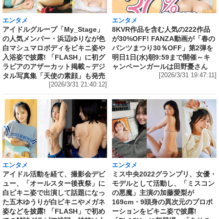
エンタメ
エンタメ
アイドルグループ「My_Stage」
8KVR作品を含む人気の222作品
の人気メンバー・浜辺ゆりなが色
が30%OFF! FANZA動画が「春の
白マシュマロボディをビキニ姿や
パンツまつり30％OFF」第2弾を
入浴姿で披露! 「FLASH」に初グ
明日1日(水)朝9:59まで開催～キ
ラビアのアザーカット掲載～デジ
ャンペーンガールは田野憂さん
タル写真集「天使の素顔」も発売
[2026/3/31 19:47:11]
[2026/3/31 21:40:12]
エンタメ
エンタメ
アイドル活動を経て、撮影会デビ
ミス中央2022グランプリ、女優・
ュー、「オールスター後夜祭」に
モデルとして活動し、「ミスコン
白ビキニ姿で出演して話題になっ
の悪魔」主演の加藤愛梨が
た五木ゆうりが白ビキニやメガネ
169cm・9頭身の異次元のプロポ
姿などを披露! 「FLASH」で初め
ーションをビキニ姿で披露!