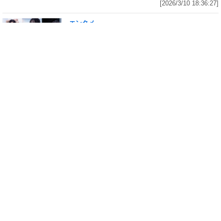
[2026/3/10 18:36:27]
エンタメ
修学旅行の3日前に“下着案件”で高校退学、あ
の“悲運の事件”のヒロイン、N高卒業のちーま
きが“たわわなボディ”を紐パン純白ビキニで披
露! 「週刊 SPA!」の表紙と美女地図に登場
[2026/3/8 23:18:57]
エンタメ
「メイビーME」のピンク色担当、アイドル界の
超新星・桜井ももが桃肌のド迫力ボディをラン
ジェリー姿で披露! 「週刊 SPA!」のグラビア界
の次世代スターを発掘する「美女検索」に登場
[2026/3/7 14:00:51]
エンタメ
「子宮恋愛」出演、「水ダウ」でクロちゃんを
悩殺しまくった、理系大学卒業・脱サラグラド
ル山田かな(30)が柔肌Gカップを様々な経験をし
てきたからこそ生々しく披露! 「週刊 SPA!」の
グラビアン魂に初登場
[2026/3/6 23:15:18]