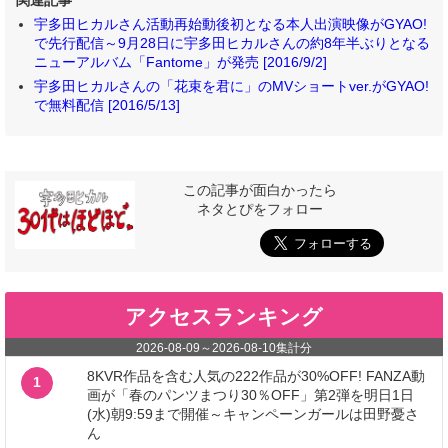
関連記事
宇多田ヒカルさん活動再始動後初となる本人出演映像がGYAO!
で先行配信～9月28日に宇多田ヒカルさんの約8年半ぶりとなる
ニューアルバム「Fantome」が発売 [2016/9/2]
宇多田ヒカルさんの「花束を君に」のMVショートver.がGYAO!
で無料配信 [2016/5/13]
この記事が面白かったら
ネタとぴをフォロー
アクセスランキング
2026-08-09
～
2026-08-10
集計分
8KVR作品を含む人気の222作品が30%OFF! FANZA動
1
画が「春のパンツまつり30％OFF」第2弾を明日1日
(水)朝9:59まで開催～キャンペーンガールは田野憂さ
ん