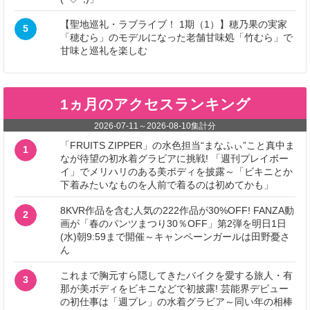
【聖地巡礼・ラブライブ！ 1期（1）】穂乃果の実家
5
「穂むら」のモデルになった老舗甘味処「竹むら」で
甘味と巡礼を楽しむ
1ヵ月のアクセスランキング
2026-07-11
～
2026-08-10
集計分
「FRUITS ZIPPER」の水色担当“まなふぃ”こと真中ま
1
なが待望の初水着グラビアに挑戦! 「週刊プレイボー
イ」でメリハリのある美ボディを披露～「ビキニとか
下着みたいなものを人前で着るのは初めてかも」
8KVR作品を含む人気の222作品が30%OFF! FANZA動
2
画が「春のパンツまつり30％OFF」第2弾を明日1日
(水)朝9:59まで開催～キャンペーンガールは田野憂さ
ん
これまで胸元すら隠してきたバイクを愛する旅人・有
3
那が美ボディをビキニなどで初披露! 芸能界デビュー
の初仕事は「週プレ」の水着グラビア～同い年の相棒