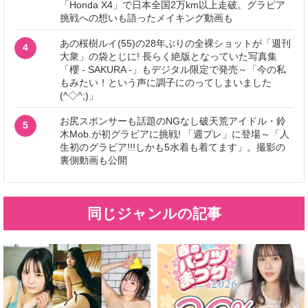
「Honda X4」で日本全国2万km以上走破。グラビア
挑戦への想いも語ったメイキング動画も
あの桜樹ルイ(55)の28年ぶりの全裸ショットが「週刊
4
大衆」の袋とじに! 長らく絶版となっていた写真集
「櫻 - SAKURA -」もデジタル限定で発売～「今の私
もみたい！という声に調子にのってしまいました
(^◇^;)」
お尻スポンサーも話題のNGなし破天荒アイドル・鈴
5
木Mob.が初グラビアに挑戦! 「週プレ」に登場～「人
生初のグラビア!!!しかも5水着も着てます」。撮影の
裏側動画も公開
同じジャンルの記事