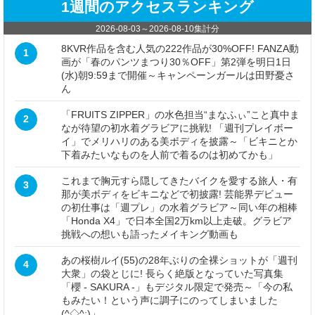
1週間のアクセスランキング
2026-08-03
～
2026-08-10
集計分
8KVR作品を含む人気の222作品が30%OFF! FANZA動
1
画が「春のパンツまつり30％OFF」第2弾を明日1日
(水)朝9:59まで開催～キャンペーンガールは田野憂さ
ん
「FRUITS ZIPPER」の水色担当“まなふぃ”こと真中ま
2
なが待望の初水着グラビアに挑戦! 「週刊プレイボー
イ」でメリハリのある美ボディを披露～「ビキニとか
下着みたいなものを人前で着るのは初めてかも」
これまで胸元すら隠してきたバイクを愛する旅人・有
3
那が美ボディをビキニなどで初披露! 芸能界デビュー
の初仕事は「週プレ」の水着グラビア～同い年の相棒
「Honda X4」で日本全国2万km以上走破。グラビア
挑戦への想いも語ったメイキング動画も
あの桜樹ルイ(55)の28年ぶりの全裸ショットが「週刊
4
大衆」の袋とじに! 長らく絶版となっていた写真集
「櫻 - SAKURA -」もデジタル限定で発売～「今の私
もみたい！という声に調子にのってしまいました
(^◇^;)」