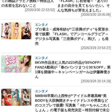
ての雑誌グラビア挑戦～特技は人
「FLASH」に初登場～「ありの
の名前を忘れないこと
ままの自分を見てもらいたい。そ
[2026/3/30 22:53:52]
んな気持ちが芽生えました」
[2026/3/30 18:05:06]
エンタメ
プロ雀士・成海有紗が“三倍満ボディ”を変形水
着で披露! 「FLASH」でアンコールグラビア～
デジタル写真集「三倍満ボディ、再び。」も発
売
[2026/3/29 23:54:27]
エンタメ
8KVR作品含む人気の223作品が30%OFF!
FANZA動画が「春のパンツまつり30％OFF」第
1弾を開催中～キャンペーンガールは伊藤舞雪さ
ん
[2026/3/28 20:14:19]
エンタメ
NMB48卒業の上西怜が“アイドル界最高峰”美
BODYを大胆胸開きチャイナドレスや男装など
のコスプレで披露! 写真集「 #れーちゃんこれく
しょん 」の電子版も発売決定～特別付録で未公