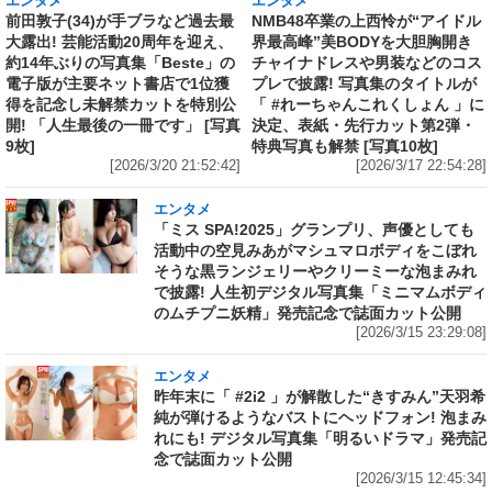
エンタメ
エンタメ
前田敦子(34)が手ブラなど過去最
NMB48卒業の上西怜が“アイドル
大露出! 芸能活動20周年を迎え、
界最高峰”美BODYを大胆胸開き
約14年ぶりの写真集「Beste」の
チャイナドレスや男装などのコス
電子版が主要ネット書店で1位獲
プレで披露! 写真集のタイトルが
得を記念し未解禁カットを特別公
「 #れーちゃんこれくしょん 」に
開! 「人生最後の一冊です」 [写真
決定、表紙・先行カット第2弾・
9枚]
特典写真も解禁 [写真10枚]
[2026/3/20 21:52:42]
[2026/3/17 22:54:28]
エンタメ
「ミス SPA!2025」グランプリ、声優としても
活動中の空見みあがマシュマロボディをこぼれ
そうな黒ランジェリーやクリーミーな泡まみれ
で披露! 人生初デジタル写真集「ミニマムボディ
のムチプニ妖精」発売記念で誌面カット公開
[2026/3/15 23:29:08]
エンタメ
昨年末に「 #2i2 」が解散した“きすみん”天羽希
純が弾けるようなバストにヘッドフォン! 泡まみ
れにも! デジタル写真集「明るいドラマ」発売記
念で誌面カット公開
[2026/3/15 12:45:34]