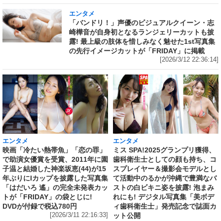
エンタメ
「バンドリ！」声優のビジュアルクイーン・志
崎樺音が自身初となるランジェリーカットも披
露! 最上級の肢体を惜しみなく魅せた1st写真集
の先行イメージカットが「FRIDAY」に掲載
[2026/3/12 22:36:14]
エンタメ
エンタメ
映画「冷たい熱帯魚」「恋の罪」
ミス SPA!2025グランプリ獲得、
で助演女優賞を受賞、2011年に園
歯科衛生士としての顔も持ち、コ
子温と結婚した神楽坂恵(44)が15
スプレイヤー＆撮影会モデルとし
年ぶりにIカップを披露した写真集
て活動中のるかが沖縄で豊満なバ
「はだいろ 遙」の完全未発表カッ
ストの白ビキニ姿を披露! 泡まみ
トが「FRIDAY」の袋とじに!
れにも! デジタル写真集「美ボデ
DVDが付録で税込780円
ィ歯科衛生士」発売記念で誌面カ
[2026/3/11 22:16:33]
ット公開