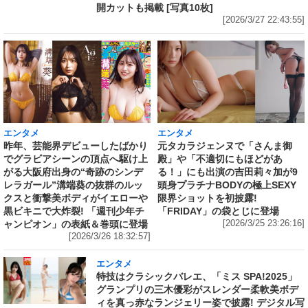
開カットも掲載 [写真10枚]
[2026/3/27 22:43:55]
エンタメ
エンタメ
昨年、芸能界デビューしたばかり
元タカラジェンヌで「さんま御
でグラビアシーンの頂点へ駆け上
殿」や「不適切にもほどがあ
がる大阪府出身の“奇跡のシンデ
る！」にも出演の吉田莉々加が9
レラガール”溝端葵の抜群のルッ
頭身プラチナBODYの極上SEXY
クスと衝撃美ボディがイエローや
限界ショットを初披露!
黒ビキニで大炸裂! 「週刊少年チ
「FRIDAY」の袋とじに登場
ャンピオン」の表紙＆巻頭に登場
[2026/3/25 23:26:16]
[2026/3/26 18:32:57]
エンタメ
特技はクラシックバレエ、「ミス SPA!2025」
グランプリの三木優彩がスレンダー柔軟美ボデ
ィを真っ赤なランジェリー姿で披露! デジタル写