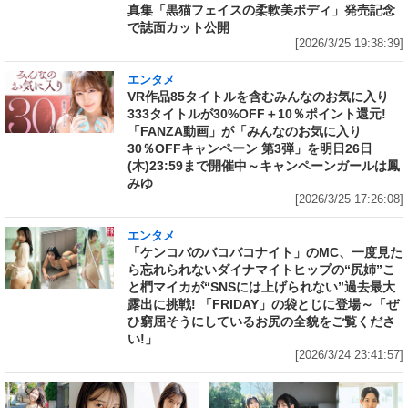
真集「黒猫フェイスの柔軟美ボディ」発売記念
で誌面カット公開
[2026/3/25 19:38:39]
エンタメ
VR作品85タイトルを含むみんなのお気に入り
333タイトルが30%OFF＋10％ポイント還元!
「FANZA動画」が「みんなのお気に入り
30％OFFキャンペーン 第3弾」を明日26日
(木)23:59まで開催中～キャンペーンガールは鳳
みゆ
[2026/3/25 17:26:08]
エンタメ
「ケンコバのバコバコナイト」のMC、一度見た
ら忘れられないダイナマイトヒップの“尻姉”こ
と椚マイカが“SNSには上げられない”過去最大
露出に挑戦! 「FRIDAY」の袋とじに登場～「ぜ
ひ窮屈そうにしているお尻の全貌をご覧くださ
い!」
[2026/3/24 23:41:57]