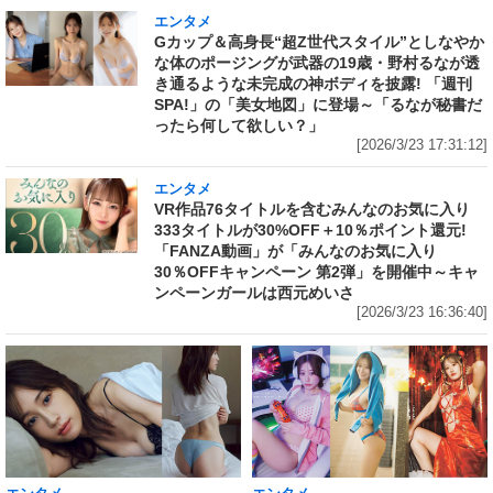
エンタメ
Gカップ＆高身長“超Z世代スタイル”としなやか
な体のポージングが武器の19歳・野村るなが透
き通るような未完成の神ボディを披露! 「週刊
SPA!」の「美女地図」に登場～「るなが秘書だ
ったら何して欲しい？」
[2026/3/23 17:31:12]
エンタメ
VR作品76タイトルを含むみんなのお気に入り
333タイトルが30%OFF＋10％ポイント還元!
「FANZA動画」が「みんなのお気に入り
30％OFFキャンペーン 第2弾」を開催中～キャ
ンペーンガールは西元めいさ
[2026/3/23 16:36:40]