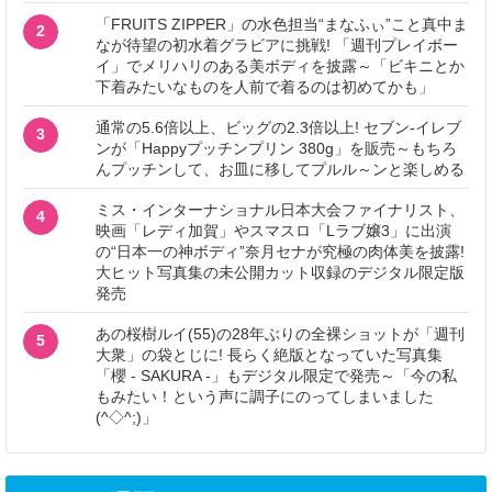
「FRUITS ZIPPER」の水色担当“まなふぃ”こと真中ま
2
なが待望の初水着グラビアに挑戦! 「週刊プレイボー
イ」でメリハリのある美ボディを披露～「ビキニとか
下着みたいなものを人前で着るのは初めてかも」
通常の5.6倍以上、ビッグの2.3倍以上! セブン‐イレブ
3
ンが「Happyプッチンプリン 380g」を販売～もちろ
んプッチンして、お皿に移してプルル～ンと楽しめる
ミス・インターナショナル日本大会ファイナリスト、
4
映画「レディ加賀」やスマスロ「Lラブ嬢3」に出演
の“日本一の神ボディ”奈月セナが究極の肉体美を披露!
大ヒット写真集の未公開カット収録のデジタル限定版
発売
あの桜樹ルイ(55)の28年ぶりの全裸ショットが「週刊
5
大衆」の袋とじに! 長らく絶版となっていた写真集
「櫻 - SAKURA -」もデジタル限定で発売～「今の私
もみたい！という声に調子にのってしまいました
(^◇^;)」