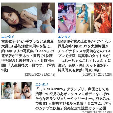
エンタメ
エンタメ
前田敦子(34)が手ブラなど過去最
NMB48卒業の上西怜が“アイドル
大露出! 芸能活動20周年を迎え、
界最高峰”美BODYを大胆胸開き
約14年ぶりの写真集「Beste」の
チャイナドレスや男装などのコス
電子版が主要ネット書店で1位獲
プレで披露! 写真集のタイトルが
得を記念し未解禁カットを特別公
「 #れーちゃんこれくしょん 」に
開! 「人生最後の一冊です」 [写真
決定、表紙・先行カット第2弾・
9枚]
特典写真も解禁 [写真10枚]
[2026/3/20 21:52:42]
[2026/3/17 22:54:28]
エンタメ
「ミス SPA!2025」グランプリ、声優としても
活動中の空見みあがマシュマロボディをこぼれ
そうな黒ランジェリーやクリーミーな泡まみれ
で披露! 人生初デジタル写真集「ミニマムボディ
のムチプニ妖精」発売記念で誌面カット公開
[2026/3/15 23:29:08]