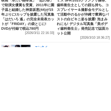
映画「冷たい熱帯魚」「恋の罪」
ミス SPA!2025グランプリ獲得、
で助演女優賞を受賞、2011年に園
歯科衛生士としての顔も持ち、コ
子温と結婚した神楽坂恵(44)が15
スプレイヤー＆撮影会モデルとし
年ぶりにIカップを披露した写真集
て活動中のるかが沖縄で豊満なバ
「はだいろ 遙」の完全未発表カッ
ストの白ビキニ姿を披露! 泡まみ
トが「FRIDAY」の袋とじに!
れにも! デジタル写真集「美ボデ
DVDが付録で税込780円
ィ歯科衛生士」発売記念で誌面カ
[2026/3/11 22:16:33]
ット公開
[2026/3/10 18:36:27]
エンタメ
修学旅行の3日前に“下着案件”で高校退学、あ
の“悲運の事件”のヒロイン、N高卒業のちーま
きが“たわわなボディ”を紐パン純白ビキニで披
露! 「週刊 SPA!」の表紙と美女地図に登場
[2026/3/8 23:18:57]
エンタメ
「メイビーME」のピンク色担当、アイドル界の
超新星・桜井ももが桃肌のド迫力ボディをラン
ジェリー姿で披露! 「週刊 SPA!」のグラビア界
の次世代スターを発掘する「美女検索」に登場
[2026/3/7 14:00:51]