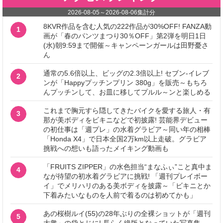
2026-08-05
～
2026-08-06
集計分
8KVR作品を含む人気の222作品が30%OFF! FANZA動
1
画が「春のパンツまつり30％OFF」第2弾を明日1日
(水)朝9:59まで開催～キャンペーンガールは田野憂さ
ん
通常の5.6倍以上、ビッグの2.3倍以上! セブン‐イレブ
2
ンが「Happyプッチンプリン 380g」を販売～もちろ
んプッチンして、お皿に移してプルル～ンと楽しめる
これまで胸元すら隠してきたバイクを愛する旅人・有
3
那が美ボディをビキニなどで初披露! 芸能界デビュー
の初仕事は「週プレ」の水着グラビア～同い年の相棒
「Honda X4」で日本全国2万km以上走破。グラビア
挑戦への想いも語ったメイキング動画も
「FRUITS ZIPPER」の水色担当“まなふぃ”こと真中ま
4
なが待望の初水着グラビアに挑戦! 「週刊プレイボー
イ」でメリハリのある美ボディを披露～「ビキニとか
下着みたいなものを人前で着るのは初めてかも」
あの桜樹ルイ(55)の28年ぶりの全裸ショットが「週刊
5