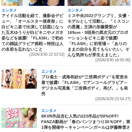
エンタメ
エンタメ
アイドル活動を経て、撮影会デビ
ミス中央2022グランプリ、女優・
ュー、「オールスター後夜祭」に
モデルとして活動し、「ミスコン
白ビキニ姿で出演して話題になっ
の悪魔」主演の加藤愛梨が
た五木ゆうりが白ビキニやメガネ
169cm・9頭身の異次元のプロポ
姿などを披露! 「FLASH」で初め
ーションをビキニ姿で披露!
ての雑誌グラビア挑戦～特技は人
「FLASH」に初登場～「ありの
の名前を忘れないこと
ままの自分を見てもらいたい。そ
[2026/3/30 22:53:52]
んな気持ちが芽生えました」
[2026/3/30 18:05:06]
エンタメ
プロ雀士・成海有紗が“三倍満ボディ”を変形水
着で披露! 「FLASH」でアンコールグラビア～
デジタル写真集「三倍満ボディ、再び。」も発
売
[2026/3/29 23:54:27]
エンタメ
8KVR作品含む人気の223作品が30%OFF!
FANZA動画が「春のパンツまつり30％OFF」第
1弾を開催中～キャンペーンガールは伊藤舞雪さ