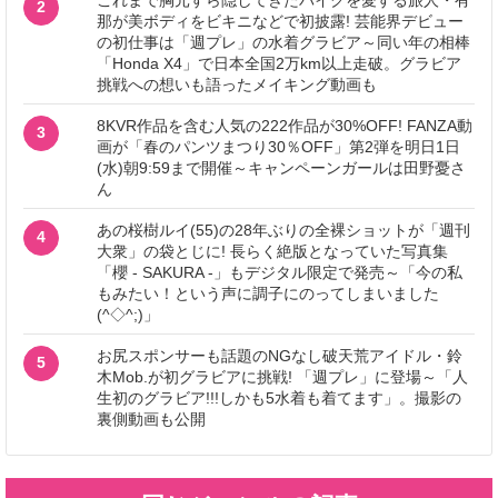
これまで胸元すら隠してきたバイクを愛する旅人・有
2
那が美ボディをビキニなどで初披露! 芸能界デビュー
の初仕事は「週プレ」の水着グラビア～同い年の相棒
「Honda X4」で日本全国2万km以上走破。グラビア
挑戦への想いも語ったメイキング動画も
8KVR作品を含む人気の222作品が30%OFF! FANZA動
3
画が「春のパンツまつり30％OFF」第2弾を明日1日
(水)朝9:59まで開催～キャンペーンガールは田野憂さ
ん
あの桜樹ルイ(55)の28年ぶりの全裸ショットが「週刊
4
大衆」の袋とじに! 長らく絶版となっていた写真集
「櫻 - SAKURA -」もデジタル限定で発売～「今の私
もみたい！という声に調子にのってしまいました
(^◇^;)」
お尻スポンサーも話題のNGなし破天荒アイドル・鈴
5
木Mob.が初グラビアに挑戦! 「週プレ」に登場～「人
生初のグラビア!!!しかも5水着も着てます」。撮影の
裏側動画も公開