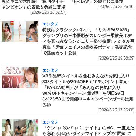
黒ビキニで大炸裂! 「週刊少年チ
「FRIDAY」の袋とじに登場
ャンピオン」の表紙＆巻頭に登場
[2026/3/25 23:26:16]
[2026/3/26 18:32:57]
エンタメ
特技はクラシックバレエ、「ミス SPA!2025」
グランプリの三木優彩がスレンダー柔軟美ボデ
ィを真っ赤なランジェリー姿で披露! デジタル写
真集「黒猫フェイスの柔軟美ボディ」発売記念
で誌面カット公開
[2026/3/25 19:38:39]
エンタメ
VR作品85タイトルを含むみんなのお気に入り
333タイトルが30%OFF＋10％ポイント還元!
「FANZA動画」が「みんなのお気に入り
30％OFFキャンペーン 第3弾」を明日26日
(木)23:59まで開催中～キャンペーンガールは鳳
みゆ
[2026/3/25 17:26:08]
エンタメ
「ケンコバのバコバコナイト」のMC、一度見た
ら忘れられないダイナマイトヒップの“尻姉”こ