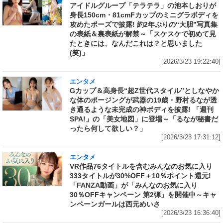
アイドルグループ「テラテラ」の池本しおりが
身長150cm・81cmFカップのミニグラボディを
攻めたポーズで披露! 約2年ぶりの“大胆”写真集
の表紙＆裏表紙が解禁～「スケスケで初めて見
たときには、なんだこれは？と思いました
(笑)」
[2026/3/23 19:22:40]
エンタメ
Gカップ＆高身長“超Z世代スタイル”としなやか
な体のポージングが武器の19歳・野村るなが透
き通るような未完成の神ボディを披露! 「週刊
SPA!」の「美女地図」に登場～「るなが秘書だ
ったら何して欲しい？」
[2026/3/23 17:31:12]
エンタメ
VR作品76タイトルを含むみんなのお気に入り
333タイトルが30%OFF＋10％ポイント還元!
「FANZA動画」が「みんなのお気に入り
30％OFFキャンペーン 第2弾」を開催中～キャ
ンペーンガールは西元めいさ
[2026/3/23 16:36:40]