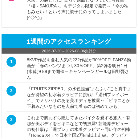
大衆」の袋とじに! 長らく絶版となっていた写真集
「櫻 - SAKURA -」もデジタル限定で発売～「今の私
もみたい！という声に調子にのってしまいました
(^◇^;)」
1週間のアクセスランキング
2026-07-30
～
2026-08-06
集計分
8KVR作品を含む人気の222作品が30%OFF! FANZA動
1
画が「春のパンツまつり30％OFF」第2弾を明日1日
(水)朝9:59まで開催～キャンペーンガールは田野憂さ
ん
「FRUITS ZIPPER」の水色担当“まなふぃ”こと真中ま
2
なが待望の初水着グラビアに挑戦! 「週刊プレイボー
イ」でメリハリのある美ボディを披露～「ビキニとか
下着みたいなものを人前で着るのは初めてかも」
これまで胸元すら隠してきたバイクを愛する旅人・有
3
那が美ボディをビキニなどで初披露! 芸能界デビュー
の初仕事は「週プレ」の水着グラビア～同い年の相棒
「Honda X4」で日本全国2万km以上走破。グラビア