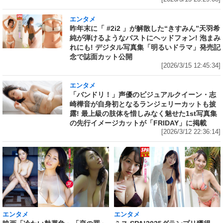
エンタメ
昨年末に「 #2i2 」が解散した“きすみん”天羽希
純が弾けるようなバストにヘッドフォン! 泡まみ
れにも! デジタル写真集「明るいドラマ」発売記
念で誌面カット公開
[2026/3/15 12:45:34]
エンタメ
「バンドリ！」声優のビジュアルクイーン・志
崎樺音が自身初となるランジェリーカットも披
露! 最上級の肢体を惜しみなく魅せた1st写真集
の先行イメージカットが「FRIDAY」に掲載
[2026/3/12 22:36:14]
エンタメ
エンタメ