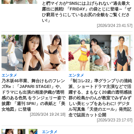
と椚マイカが“SNSには上げられない”過去最大
露出に挑戦! 「FRIDAY」の袋とじに登場～「ぜ
ひ窮屈そうにしているお尻の全貌をご覧くださ
い!」
[2026/3/24 23:41:57]
エンタメ
エンタメ
乃木坂46卒業、舞台けものフレン
「制コレ22」準グランプリの清純
ズRe：「JAPARI STAGE!」や、
派、ショートドラマ主演などで活
ドラマにも出演の相楽伊織が透明
躍する、まもなく20歳の透明感抜
感のある色気 をランジェリー姿で
群の松島かのんが教室でみずみず
披露! 「週刊 SPA!」の表紙と「美
しい美ヒップをあらわに! デジタ
女地図」に登場
ル写真集「天使のエール」発売記
[2026/3/24 19:24:18]
念で誌面カット公開
[2026/3/23 23:17:07]
エンタメ