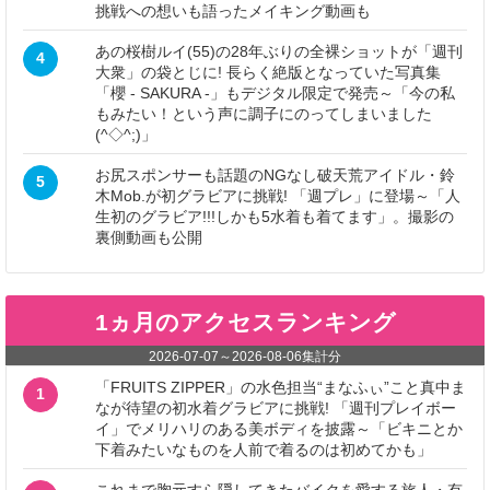
挑戦への想いも語ったメイキング動画も
あの桜樹ルイ(55)の28年ぶりの全裸ショットが「週刊
4
大衆」の袋とじに! 長らく絶版となっていた写真集
「櫻 - SAKURA -」もデジタル限定で発売～「今の私
もみたい！という声に調子にのってしまいました
(^◇^;)」
お尻スポンサーも話題のNGなし破天荒アイドル・鈴
5
木Mob.が初グラビアに挑戦! 「週プレ」に登場～「人
生初のグラビア!!!しかも5水着も着てます」。撮影の
裏側動画も公開
1ヵ月のアクセスランキング
2026-07-07
～
2026-08-06
集計分
「FRUITS ZIPPER」の水色担当“まなふぃ”こと真中ま
1
なが待望の初水着グラビアに挑戦! 「週刊プレイボー
イ」でメリハリのある美ボディを披露～「ビキニとか
下着みたいなものを人前で着るのは初めてかも」