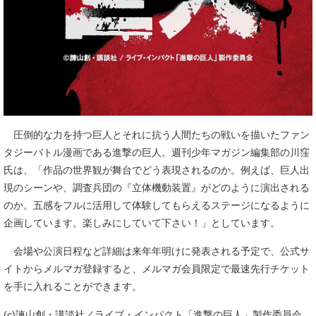
圧倒的な力を持つ巨人とそれに抗う人間たちの戦いを描いたファン
タジーバトル漫画である進撃の巨人。週刊少年マガジン編集部の川窪
氏は、「作品の世界観が舞台でどう表現されるのか。例えば、巨人出
現のシーンや、調査兵団の『立体機動装置』がどのように演出される
のか。五感をフルに活用して体験してもらえるステージになるように
企画しています。楽しみにしていて下さい！」としています。
会場や公演日程など詳細は来年年明けに発表される予定で、公式サ
イトからメルマガ登録すると、メルマガ会員限定で最速先行チケット
を手に入れることができます。
(c)諫山創・講談社／ライブ・インパクト「進撃の巨人」製作委員会