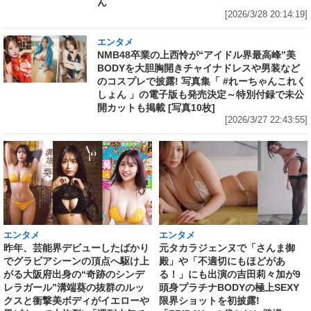
ん
[2026/3/28 20:14:19]
エンタメ
NMB48卒業の上西怜が“アイドル界最高峰”美
BODYを大胆胸開きチャイナドレスや男装など
のコスプレで披露! 写真集「 #れーちゃんこれく
しょん 」の電子版も発売決定～特別付録で未公
開カットも掲載 [写真10枚]
[2026/3/27 22:43:55]
エンタメ
エンタメ
昨年、芸能界デビューしたばかり
元タカラジェンヌで「さんま御
でグラビアシーンの頂点へ駆け上
殿」や「不適切にもほどがあ
がる大阪府出身の“奇跡のシンデ
る！」にも出演の吉田莉々加が9
レラガール”溝端葵の抜群のルッ
頭身プラチナBODYの極上SEXY
クスと衝撃美ボディがイエローや
限界ショットを初披露!