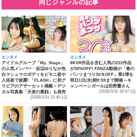
同じジャンルの記事
エンタメ
エンタメ
アイドルグループ「My_Stage」
8KVR作品を含む人気の222作品
の人気メンバー・浜辺ゆりなが色
が30%OFF! FANZA動画が「春の
白マシュマロボディをビキニ姿や
パンツまつり30％OFF」第2弾を
入浴姿で披露! 「FLASH」に初グ
明日1日(水)朝9:59まで開催～キ
ラビアのアザーカット掲載～デジ
ャンペーンガールは田野憂さん
タル写真集「天使の素顔」も発売
[2026/3/31 19:47:11]
[2026/3/31 21:40:12]