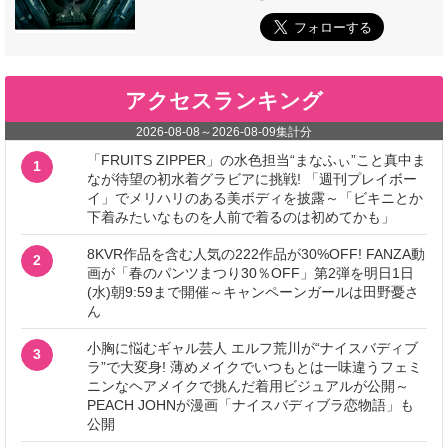
アクセスランキング
2026-08-08
～
2026-08-09
集計分
「FRUITS ZIPPER」の水色担当“まなふぃ”こと真中ま
1
なが待望の初水着グラビアに挑戦! 「週刊プレイボー
イ」でメリハリのある美ボディを披露～「ビキニとか
下着みたいなものを人前で着るのは初めてかも」
8KVR作品を含む人気の222作品が30%OFF! FANZA動
2
画が「春のパンツまつり30％OFF」第2弾を明日1日
(水)朝9:59まで開催～キャンペーンガールは田野憂さ
ん
小胸に悩むギャル芸人 エルフ荒川が“ナイスバディブ
3
ラ”で大変身! 薄めメイクでいつもとは一味違うフェミ
ニンなヘアメイクで挑んだ着用ビジュアルが公開～
PEACH JOHNが漫画「ナイスバディブラ恋物語」も
公開