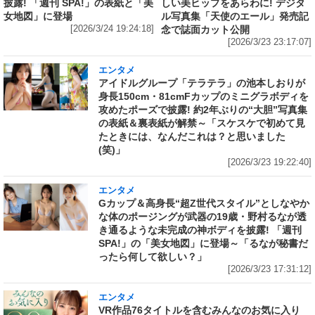
披露! 「週刊 SPA!」の表紙と「美
しい美ヒップをあらわに! デジタ
女地図」に登場
ル写真集「天使のエール」発売記
[2026/3/24 19:24:18]
念で誌面カット公開
[2026/3/23 23:17:07]
エンタメ
アイドルグループ「テラテラ」の池本しおりが
身長150cm・81cmFカップのミニグラボディを
攻めたポーズで披露! 約2年ぶりの“大胆”写真集
の表紙＆裏表紙が解禁～「スケスケで初めて見
たときには、なんだこれは？と思いました
(笑)」
[2026/3/23 19:22:40]
エンタメ
Gカップ＆高身長“超Z世代スタイル”としなやか
な体のポージングが武器の19歳・野村るなが透
き通るような未完成の神ボディを披露! 「週刊
SPA!」の「美女地図」に登場～「るなが秘書だ
ったら何して欲しい？」
[2026/3/23 17:31:12]
エンタメ
VR作品76タイトルを含むみんなのお気に入り