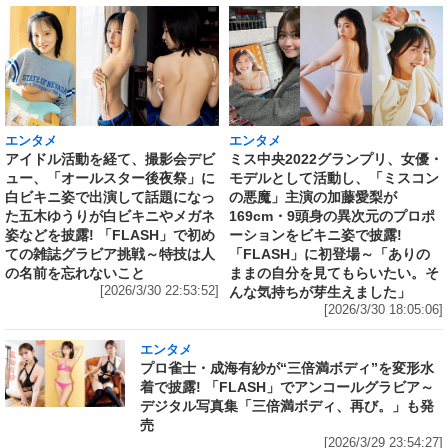
エンタメ
エンタメ
アイドル活動を経て、撮影会デビ
ミス中央2022グランプリ、女優・
ュー、「オールスター後夜祭」に
モデルとして活動し、「ミスコン
白ビキニ姿で出演して話題になっ
の悪魔」主演の加藤愛梨が
た五木ゆうりが白ビキニやメガネ
169cm・9頭身の異次元のプロポ
姿などを披露! 「FLASH」で初め
ーションをビキニ姿で披露!
ての雑誌グラビア挑戦～特技は人
「FLASH」に初登場～「ありの
の名前を忘れないこと
ままの自分を見てもらいたい。そ
[2026/3/30 22:53:52]
んな気持ちが芽生えました」
[2026/3/30 18:05:06]
エンタメ
プロ雀士・成海有紗が“三倍満ボディ”を変形水
着で披露! 「FLASH」でアンコールグラビア～
デジタル写真集「三倍満ボディ、再び。」も発
売
[2026/3/29 23:54:27]