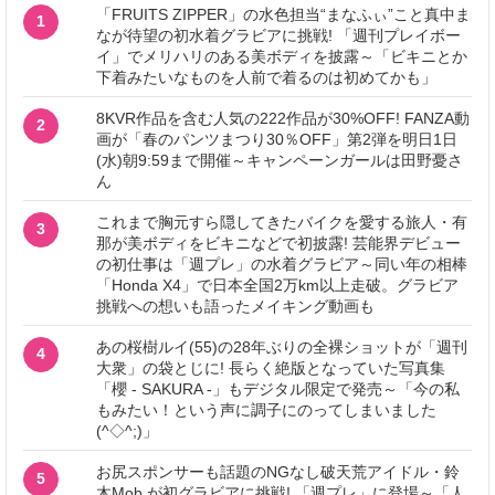
「FRUITS ZIPPER」の水色担当“まなふぃ”こと真中ま
1
なが待望の初水着グラビアに挑戦! 「週刊プレイボー
イ」でメリハリのある美ボディを披露～「ビキニとか
下着みたいなものを人前で着るのは初めてかも」
8KVR作品を含む人気の222作品が30%OFF! FANZA動
2
画が「春のパンツまつり30％OFF」第2弾を明日1日
(水)朝9:59まで開催～キャンペーンガールは田野憂さ
ん
これまで胸元すら隠してきたバイクを愛する旅人・有
3
那が美ボディをビキニなどで初披露! 芸能界デビュー
の初仕事は「週プレ」の水着グラビア～同い年の相棒
「Honda X4」で日本全国2万km以上走破。グラビア
挑戦への想いも語ったメイキング動画も
あの桜樹ルイ(55)の28年ぶりの全裸ショットが「週刊
4
大衆」の袋とじに! 長らく絶版となっていた写真集
「櫻 - SAKURA -」もデジタル限定で発売～「今の私
もみたい！という声に調子にのってしまいました
(^◇^;)」
お尻スポンサーも話題のNGなし破天荒アイドル・鈴
5
木Mob.が初グラビアに挑戦! 「週プレ」に登場～「人