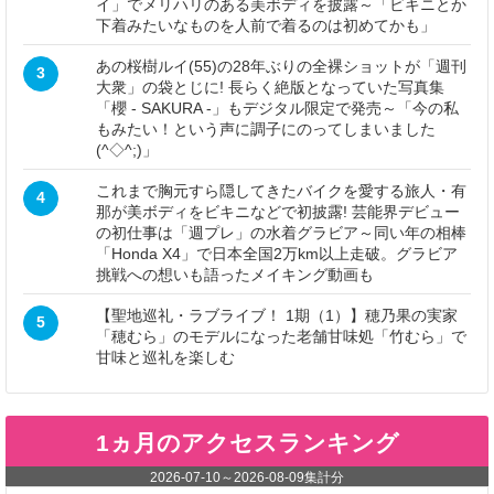
イ」でメリハリのある美ボディを披露～「ビキニとか
下着みたいなものを人前で着るのは初めてかも」
あの桜樹ルイ(55)の28年ぶりの全裸ショットが「週刊
3
大衆」の袋とじに! 長らく絶版となっていた写真集
「櫻 - SAKURA -」もデジタル限定で発売～「今の私
もみたい！という声に調子にのってしまいました
(^◇^;)」
これまで胸元すら隠してきたバイクを愛する旅人・有
4
那が美ボディをビキニなどで初披露! 芸能界デビュー
の初仕事は「週プレ」の水着グラビア～同い年の相棒
「Honda X4」で日本全国2万km以上走破。グラビア
挑戦への想いも語ったメイキング動画も
【聖地巡礼・ラブライブ！ 1期（1）】穂乃果の実家
5
「穂むら」のモデルになった老舗甘味処「竹むら」で
甘味と巡礼を楽しむ
1ヵ月のアクセスランキング
2026-07-10
～
2026-08-09
集計分