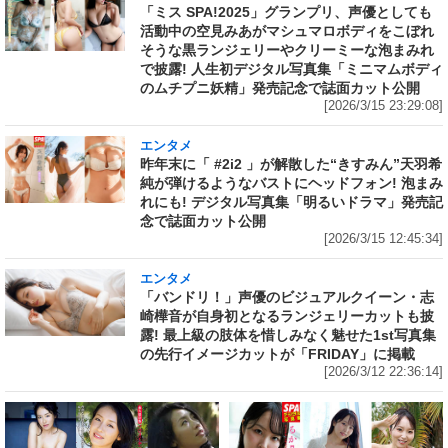
「ミス SPA!2025」グランプリ、声優としても
活動中の空見みあがマシュマロボディをこぼれ
そうな黒ランジェリーやクリーミーな泡まみれ
で披露! 人生初デジタル写真集「ミニマムボディ
のムチプニ妖精」発売記念で誌面カット公開
[2026/3/15 23:29:08]
エンタメ
昨年末に「 #2i2 」が解散した“きすみん”天羽希
純が弾けるようなバストにヘッドフォン! 泡まみ
れにも! デジタル写真集「明るいドラマ」発売記
念で誌面カット公開
[2026/3/15 12:45:34]
エンタメ
「バンドリ！」声優のビジュアルクイーン・志
崎樺音が自身初となるランジェリーカットも披
露! 最上級の肢体を惜しみなく魅せた1st写真集
の先行イメージカットが「FRIDAY」に掲載
[2026/3/12 22:36:14]