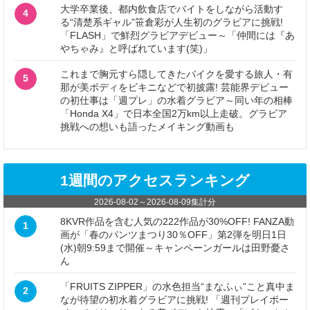
大学卒業後、都内飲食店でバイトをしながら活動す
4
る“清楚系ギャル”笹倉彩が人生初のグラビアに挑戦!
「FLASH」で鮮烈グラビアデビュー～「仲間には『あ
やちゃみ』と呼ばれています(笑)」
これまで胸元すら隠してきたバイクを愛する旅人・有
5
那が美ボディをビキニなどで初披露! 芸能界デビュー
の初仕事は「週プレ」の水着グラビア～同い年の相棒
「Honda X4」で日本全国2万km以上走破。グラビア
挑戦への想いも語ったメイキング動画も
1週間のアクセスランキング
2026-08-02
～
2026-08-09
集計分
8KVR作品を含む人気の222作品が30%OFF! FANZA動
1
画が「春のパンツまつり30％OFF」第2弾を明日1日
(水)朝9:59まで開催～キャンペーンガールは田野憂さ
ん
「FRUITS ZIPPER」の水色担当“まなふぃ”こと真中ま
2
なが待望の初水着グラビアに挑戦! 「週刊プレイボー