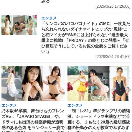
みゆ
[2026/3/25 17:26:08]
エンタメ
「ケンコバのバコバコナイト」のMC、一度見た
ら忘れられないダイナマイトヒップの“尻姉”こ
と椚マイカが“SNSには上げられない”過去最大
露出に挑戦! 「FRIDAY」の袋とじに登場～「ぜ
ひ窮屈そうにしているお尻の全貌をご覧くださ
い!」
[2026/3/24 23:41:57]
エンタメ
エンタメ
乃木坂46卒業、舞台けものフレン
「制コレ22」準グランプリの清純
ズRe：「JAPARI STAGE!」や、
派、ショートドラマ主演などで活
ドラマにも出演の相楽伊織が透明
躍する、まもなく20歳の透明感抜
感のある色気 をランジェリー姿で
群の松島かのんが教室でみずみず