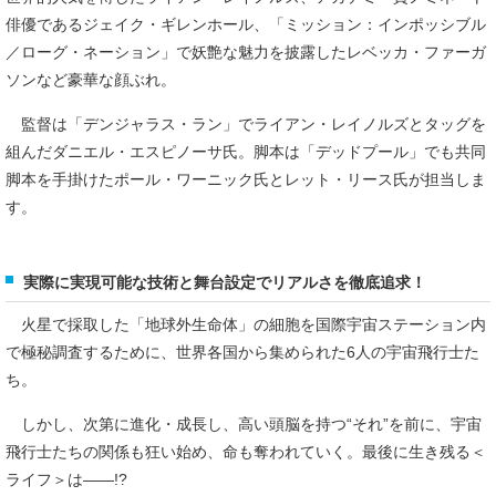
俳優であるジェイク・ギレンホール、「ミッション：インポッシブル
／ローグ・ネーション」で妖艶な魅力を披露したレベッカ・ファーガ
ソンなど豪華な顔ぶれ。
監督は「デンジャラス・ラン」でライアン・レイノルズとタッグを
組んだダニエル・エスピノーサ氏。脚本は「デッドプール」でも共同
脚本を手掛けたポール・ワーニック氏とレット・リース氏が担当しま
す。
実際に実現可能な技術と舞台設定でリアルさを徹底追求！
火星で採取した「地球外生命体」の細胞を国際宇宙ステーション内
で極秘調査するために、世界各国から集められた6人の宇宙飛行士た
ち。
しかし、次第に進化・成長し、高い頭脳を持つ“それ”を前に、宇宙
飛行士たちの関係も狂い始め、命も奪われていく。最後に生き残る＜
ライフ＞は――!?