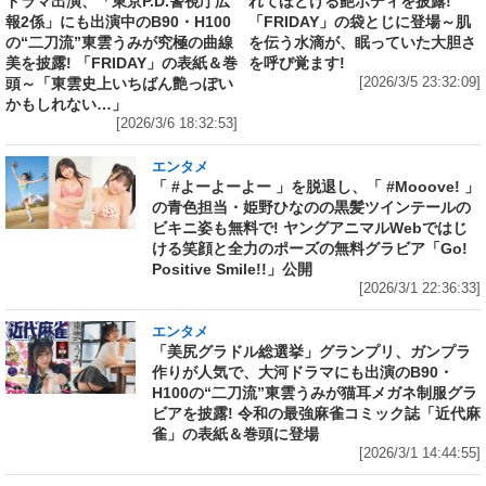
ドラマ出演、「東京P.D.警視庁広
れてほどける艶ボディを披露!
報2係」にも出演中のB90・H100
「FRIDAY」の袋とじに登場～肌
の“二刀流”東雲うみが究極の曲線
を伝う水滴が、眠っていた大胆さ
美を披露! 「FRIDAY」の表紙＆巻
を呼び覚ます!
頭～「東雲史上いちばん艶っぽい
[2026/3/5 23:32:09]
かもしれない…」
[2026/3/6 18:32:53]
エンタメ
「 #よーよーよー 」を脱退し、「 #Mooove! 」
の青色担当・姫野ひなのの黒髪ツインテールの
ビキニ姿も無料で! ヤングアニマルWebではじ
ける笑顔と全力のポーズの無料グラビア「Go!
Positive Smile!!」公開
[2026/3/1 22:36:33]
エンタメ
「美尻グラドル総選挙」グランプリ、ガンプラ
作りが人気で、大河ドラマにも出演のB90・
H100の“二刀流”東雲うみが猫耳メガネ制服グラ
ビアを披露! 令和の最強麻雀コミック誌「近代麻
雀」の表紙＆巻頭に登場
[2026/3/1 14:44:55]