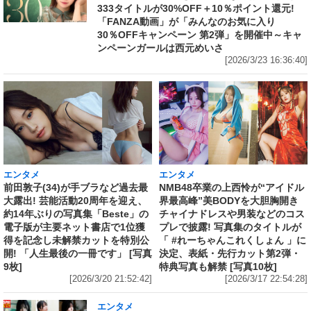
333タイトルが30%OFF＋10％ポイント還元!
「FANZA動画」が「みんなのお気に入り
30％OFFキャンペーン 第2弾」を開催中～キャ
ンペーンガールは西元めいさ
[2026/3/23 16:36:40]
エンタメ
エンタメ
前田敦子(34)が手ブラなど過去最
NMB48卒業の上西怜が“アイドル
大露出! 芸能活動20周年を迎え、
界最高峰”美BODYを大胆胸開き
約14年ぶりの写真集「Beste」の
チャイナドレスや男装などのコス
電子版が主要ネット書店で1位獲
プレで披露! 写真集のタイトルが
得を記念し未解禁カットを特別公
「 #れーちゃんこれくしょん 」に
開! 「人生最後の一冊です」 [写真
決定、表紙・先行カット第2弾・
9枚]
特典写真も解禁 [写真10枚]
[2026/3/20 21:52:42]
[2026/3/17 22:54:28]
エンタメ