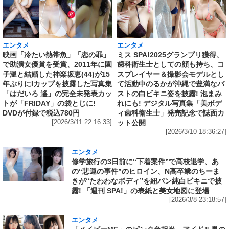
エンタメ
エンタメ
映画「冷たい熱帯魚」「恋の罪」
ミス SPA!2025グランプリ獲得、
で助演女優賞を受賞、2011年に園
歯科衛生士としての顔も持ち、コ
子温と結婚した神楽坂恵(44)が15
スプレイヤー＆撮影会モデルとし
年ぶりにIカップを披露した写真集
て活動中のるかが沖縄で豊満なバ
「はだいろ 遙」の完全未発表カッ
ストの白ビキニ姿を披露! 泡まみ
トが「FRIDAY」の袋とじに!
れにも! デジタル写真集「美ボデ
DVDが付録で税込780円
ィ歯科衛生士」発売記念で誌面カ
[2026/3/11 22:16:33]
ット公開
[2026/3/10 18:36:27]
エンタメ
修学旅行の3日前に“下着案件”で高校退学、あ
の“悲運の事件”のヒロイン、N高卒業のちーま
きが“たわわなボディ”を紐パン純白ビキニで披
露! 「週刊 SPA!」の表紙と美女地図に登場
[2026/3/8 23:18:57]
エンタメ