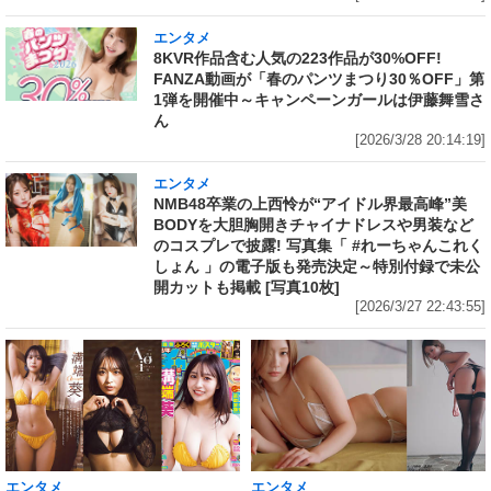
エンタメ
8KVR作品含む人気の223作品が30%OFF!
FANZA動画が「春のパンツまつり30％OFF」第
1弾を開催中～キャンペーンガールは伊藤舞雪さ
ん
[2026/3/28 20:14:19]
エンタメ
NMB48卒業の上西怜が“アイドル界最高峰”美
BODYを大胆胸開きチャイナドレスや男装など
のコスプレで披露! 写真集「 #れーちゃんこれく
しょん 」の電子版も発売決定～特別付録で未公
開カットも掲載 [写真10枚]
[2026/3/27 22:43:55]
エンタメ
エンタメ