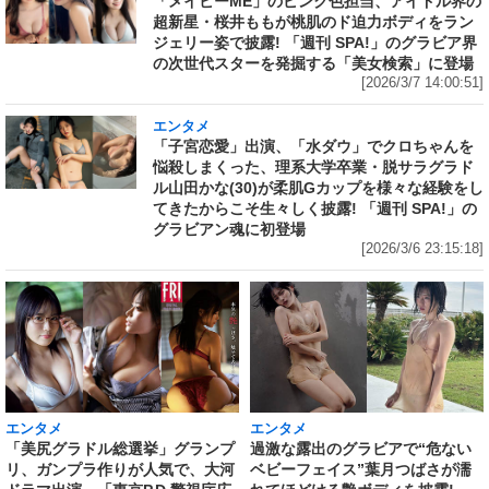
「メイビーME」のピンク色担当、アイドル界の
超新星・桜井ももが桃肌のド迫力ボディをラン
ジェリー姿で披露! 「週刊 SPA!」のグラビア界
の次世代スターを発掘する「美女検索」に登場
[2026/3/7 14:00:51]
エンタメ
「子宮恋愛」出演、「水ダウ」でクロちゃんを
悩殺しまくった、理系大学卒業・脱サラグラド
ル山田かな(30)が柔肌Gカップを様々な経験をし
てきたからこそ生々しく披露! 「週刊 SPA!」の
グラビアン魂に初登場
[2026/3/6 23:15:18]
エンタメ
エンタメ
「美尻グラドル総選挙」グランプ
過激な露出のグラビアで“危ない
リ、ガンプラ作りが人気で、大河
ベビーフェイス”葉月つばさが濡