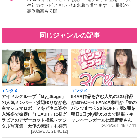
生初のグラビア!!!しかも5水着も着てます」。撮影の
裏側動画も公開
同じジャンルの記事
エンタメ
エンタメ
アイドルグループ「My_Stage」
8KVR作品を含む人気の222作品
の人気メンバー・浜辺ゆりなが色
が30%OFF! FANZA動画が「春の
白マシュマロボディをビキニ姿や
パンツまつり30％OFF」第2弾を
入浴姿で披露! 「FLASH」に初グ
明日1日(水)朝9:59まで開催～キ
ラビアのアザーカット掲載～デジ
ャンペーンガールは田野憂さん
タル写真集「天使の素顔」も発売
[2026/3/31 19:47:11]
[2026/3/31 21:40:12]