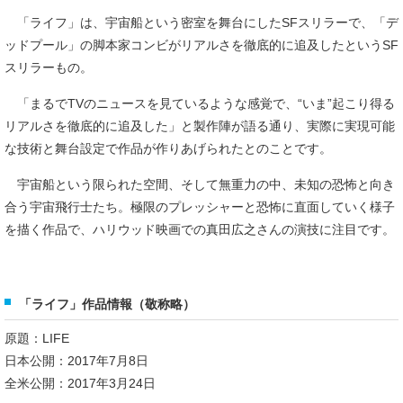
「ライフ」は、宇宙船という密室を舞台にしたSFスリラーで、「デ
ッドプール」の脚本家コンビがリアルさを徹底的に追及したというSF
スリラーもの。
「まるでTVのニュースを見ているような感覚で、“いま”起こり得る
リアルさを徹底的に追及した」と製作陣が語る通り、実際に実現可能
な技術と舞台設定で作品が作りあげられたとのことです。
宇宙船という限られた空間、そして無重力の中、未知の恐怖と向き
合う宇宙飛行士たち。極限のプレッシャーと恐怖に直面していく様子
を描く作品で、ハリウッド映画での真田広之さんの演技に注目です。
「ライフ」作品情報（敬称略）
原題：LIFE
日本公開：2017年7月8日
全米公開：2017年3月24日