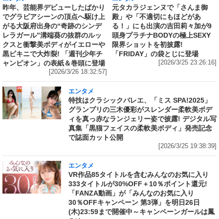
昨年、芸能界デビューしたばかり
元タカラジェンヌで「さんま御
でグラビアシーンの頂点へ駆け上
殿」や「不適切にもほどがあ
がる大阪府出身の“奇跡のシンデ
る！」にも出演の吉田莉々加が9
レラガール”溝端葵の抜群のルッ
頭身プラチナBODYの極上SEXY
クスと衝撃美ボディがイエローや
限界ショットを初披露!
黒ビキニで大炸裂! 「週刊少年チ
「FRIDAY」の袋とじに登場
ャンピオン」の表紙＆巻頭に登場
[2026/3/25 23:26:16]
[2026/3/26 18:32:57]
エンタメ
特技はクラシックバレエ、「ミス SPA!2025」
グランプリの三木優彩がスレンダー柔軟美ボデ
ィを真っ赤なランジェリー姿で披露! デジタル写
真集「黒猫フェイスの柔軟美ボディ」発売記念
で誌面カット公開
[2026/3/25 19:38:39]
エンタメ
VR作品85タイトルを含むみんなのお気に入り
333タイトルが30%OFF＋10％ポイント還元!
「FANZA動画」が「みんなのお気に入り
30％OFFキャンペーン 第3弾」を明日26日
(木)23:59まで開催中～キャンペーンガールは鳳