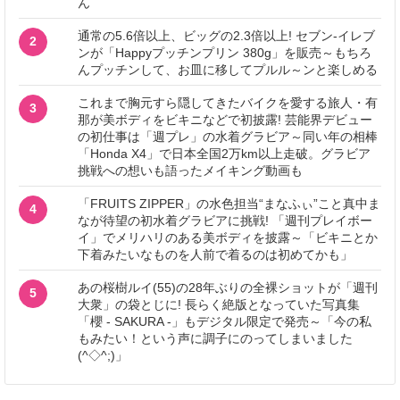
ん
通常の5.6倍以上、ビッグの2.3倍以上! セブン‐イレブ
2
ンが「Happyプッチンプリン 380g」を販売～もちろ
んプッチンして、お皿に移してプルル～ンと楽しめる
これまで胸元すら隠してきたバイクを愛する旅人・有
3
那が美ボディをビキニなどで初披露! 芸能界デビュー
の初仕事は「週プレ」の水着グラビア～同い年の相棒
「Honda X4」で日本全国2万km以上走破。グラビア
挑戦への想いも語ったメイキング動画も
「FRUITS ZIPPER」の水色担当“まなふぃ”こと真中ま
4
なが待望の初水着グラビアに挑戦! 「週刊プレイボー
イ」でメリハリのある美ボディを披露～「ビキニとか
下着みたいなものを人前で着るのは初めてかも」
あの桜樹ルイ(55)の28年ぶりの全裸ショットが「週刊
5
大衆」の袋とじに! 長らく絶版となっていた写真集
「櫻 - SAKURA -」もデジタル限定で発売～「今の私
もみたい！という声に調子にのってしまいました
(^◇^;)」