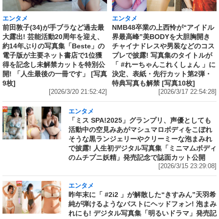
エンタメ
エンタメ
前田敦子(34)が手ブラなど過去最
NMB48卒業の上西怜が“アイドル
大露出! 芸能活動20周年を迎え、
界最高峰”美BODYを大胆胸開き
約14年ぶりの写真集「Beste」の
チャイナドレスや男装などのコス
電子版が主要ネット書店で1位獲
プレで披露! 写真集のタイトルが
得を記念し未解禁カットを特別公
「 #れーちゃんこれくしょん 」に
開! 「人生最後の一冊です」 [写真
決定、表紙・先行カット第2弾・
9枚]
特典写真も解禁 [写真10枚]
[2026/3/20 21:52:42]
[2026/3/17 22:54:28]
エンタメ
「ミス SPA!2025」グランプリ、声優としても
活動中の空見みあがマシュマロボディをこぼれ
そうな黒ランジェリーやクリーミーな泡まみれ
で披露! 人生初デジタル写真集「ミニマムボディ
のムチプニ妖精」発売記念で誌面カット公開
[2026/3/15 23:29:08]
エンタメ
昨年末に「 #2i2 」が解散した“きすみん”天羽希
純が弾けるようなバストにヘッドフォン! 泡まみ
れにも! デジタル写真集「明るいドラマ」発売記