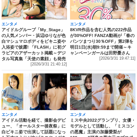
エンタメ
エンタメ
アイドルグループ「My_Stage」
8KVR作品を含む人気の222作品
の人気メンバー・浜辺ゆりなが色
が30%OFF! FANZA動画が「春の
白マシュマロボディをビキニ姿や
パンツまつり30％OFF」第2弾を
入浴姿で披露! 「FLASH」に初グ
明日1日(水)朝9:59まで開催～キ
ラビアのアザーカット掲載～デジ
ャンペーンガールは田野憂さん
タル写真集「天使の素顔」も発売
[2026/3/31 19:47:11]
[2026/3/31 21:40:12]
エンタメ
エンタメ
アイドル活動を経て、撮影会デビ
ミス中央2022グランプリ、女優・
ュー、「オールスター後夜祭」に
モデルとして活動し、「ミスコン
白ビキニ姿で出演して話題になっ
の悪魔」主演の加藤愛梨が