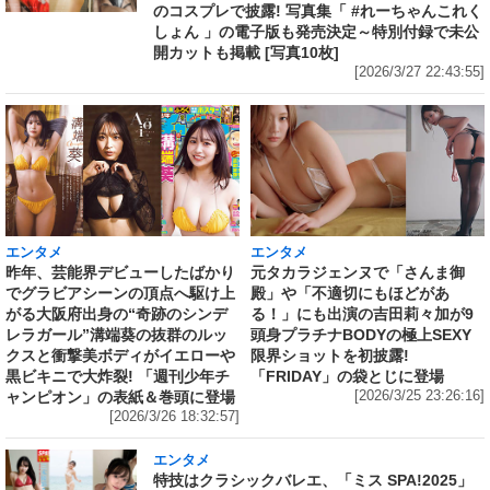
のコスプレで披露! 写真集「 #れーちゃんこれく
しょん 」の電子版も発売決定～特別付録で未公
開カットも掲載 [写真10枚]
[2026/3/27 22:43:55]
エンタメ
エンタメ
昨年、芸能界デビューしたばかり
元タカラジェンヌで「さんま御
でグラビアシーンの頂点へ駆け上
殿」や「不適切にもほどがあ
がる大阪府出身の“奇跡のシンデ
る！」にも出演の吉田莉々加が9
レラガール”溝端葵の抜群のルッ
頭身プラチナBODYの極上SEXY
クスと衝撃美ボディがイエローや
限界ショットを初披露!
黒ビキニで大炸裂! 「週刊少年チ
「FRIDAY」の袋とじに登場
ャンピオン」の表紙＆巻頭に登場
[2026/3/25 23:26:16]
[2026/3/26 18:32:57]
エンタメ
特技はクラシックバレエ、「ミス SPA!2025」