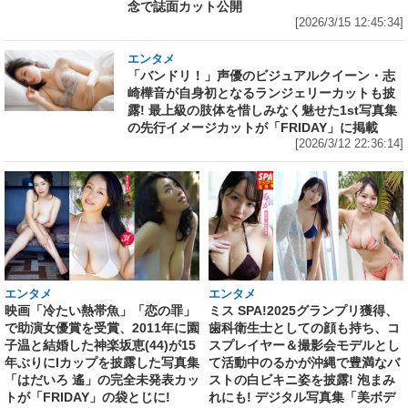
念で誌面カット公開
[2026/3/15 12:45:34]
エンタメ
「バンドリ！」声優のビジュアルクイーン・志
崎樺音が自身初となるランジェリーカットも披
露! 最上級の肢体を惜しみなく魅せた1st写真集
の先行イメージカットが「FRIDAY」に掲載
[2026/3/12 22:36:14]
エンタメ
エンタメ
映画「冷たい熱帯魚」「恋の罪」
ミス SPA!2025グランプリ獲得、
で助演女優賞を受賞、2011年に園
歯科衛生士としての顔も持ち、コ
子温と結婚した神楽坂恵(44)が15
スプレイヤー＆撮影会モデルとし
年ぶりにIカップを披露した写真集
て活動中のるかが沖縄で豊満なバ
「はだいろ 遙」の完全未発表カッ
ストの白ビキニ姿を披露! 泡まみ
トが「FRIDAY」の袋とじに!
れにも! デジタル写真集「美ボデ