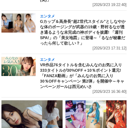
[2026/3/23 19:22:40]
エンタメ
Gカップ＆高身長“超Z世代スタイル”としなやか
な体のポージングが武器の19歳・野村るなが透
き通るような未完成の神ボディを披露! 「週刊
SPA!」の「美女地図」に登場～「るなが秘書だ
ったら何して欲しい？」
[2026/3/23 17:31:12]
エンタメ
VR作品76タイトルを含むみんなのお気に入り
333タイトルが30%OFF＋10％ポイント還元!
「FANZA動画」が「みんなのお気に入り
30％OFFキャンペーン 第2弾」を開催中～キャ
ンペーンガールは西元めいさ
[2026/3/23 16:36:40]