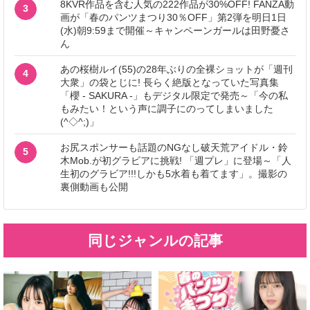
8KVR作品を含む人気の222作品が30%OFF! FANZA動
3
画が「春のパンツまつり30％OFF」第2弾を明日1日
(水)朝9:59まで開催～キャンペーンガールは田野憂さ
ん
あの桜樹ルイ(55)の28年ぶりの全裸ショットが「週刊
4
大衆」の袋とじに! 長らく絶版となっていた写真集
「櫻 - SAKURA -」もデジタル限定で発売～「今の私
もみたい！という声に調子にのってしまいました
(^◇^;)」
お尻スポンサーも話題のNGなし破天荒アイドル・鈴
5
木Mob.が初グラビアに挑戦! 「週プレ」に登場～「人
生初のグラビア!!!しかも5水着も着てます」。撮影の
裏側動画も公開
同じジャンルの記事