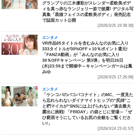
グランプリの三木優彩がスレンダー柔軟美ボデ
ィを真っ赤なランジェリー姿で披露! デジタル写
真集「黒猫フェイスの柔軟美ボディ」発売記念
で誌面カット公開
[2026/3/25 19:38:39]
エンタメ
VR作品85タイトルを含むみんなのお気に入り
333タイトルが30%OFF＋10％ポイント還元!
「FANZA動画」が「みんなのお気に入り
30％OFFキャンペーン 第3弾」を明日26日
(木)23:59まで開催中～キャンペーンガールは鳳
みゆ
[2026/3/25 17:26:08]
エンタメ
「ケンコバのバコバコナイト」のMC、一度見た
ら忘れられないダイナマイトヒップの“尻姉”こ
と椚マイカが“SNSには上げられない”過去最大
露出に挑戦! 「FRIDAY」の袋とじに登場～「ぜ
ひ窮屈そうにしているお尻の全貌をご覧くださ
い!」
[2026/3/24 23:41:57]