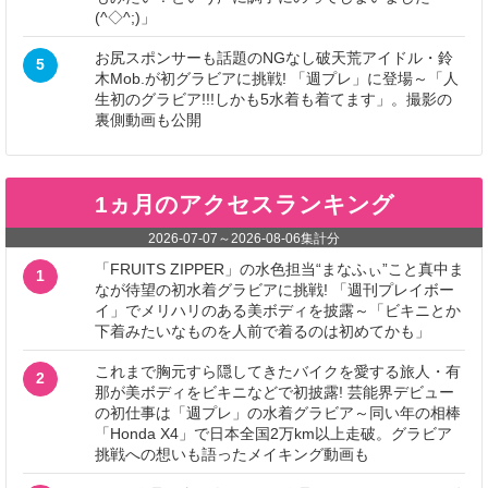
(^◇^;)」
お尻スポンサーも話題のNGなし破天荒アイドル・鈴
5
木Mob.が初グラビアに挑戦! 「週プレ」に登場～「人
生初のグラビア!!!しかも5水着も着てます」。撮影の
裏側動画も公開
1ヵ月のアクセスランキング
2026-07-07
～
2026-08-06
集計分
「FRUITS ZIPPER」の水色担当“まなふぃ”こと真中ま
1
なが待望の初水着グラビアに挑戦! 「週刊プレイボー
イ」でメリハリのある美ボディを披露～「ビキニとか
下着みたいなものを人前で着るのは初めてかも」
これまで胸元すら隠してきたバイクを愛する旅人・有
2
那が美ボディをビキニなどで初披露! 芸能界デビュー
の初仕事は「週プレ」の水着グラビア～同い年の相棒
「Honda X4」で日本全国2万km以上走破。グラビア
挑戦への想いも語ったメイキング動画も