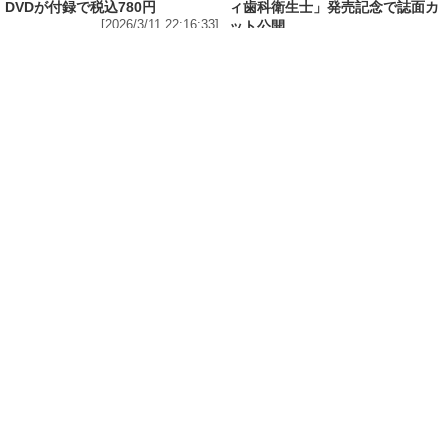
DVDが付録で税込780円
ィ歯科衛生士」発売記念で誌面カ
[2026/3/11 22:16:33]
ット公開
[2026/3/10 18:36:27]
エンタメ
修学旅行の3日前に“下着案件”で高校退学、あ
の“悲運の事件”のヒロイン、N高卒業のちーま
きが“たわわなボディ”を紐パン純白ビキニで披
露! 「週刊 SPA!」の表紙と美女地図に登場
[2026/3/8 23:18:57]
エンタメ
「メイビーME」のピンク色担当、アイドル界の
超新星・桜井ももが桃肌のド迫力ボディをラン
ジェリー姿で披露! 「週刊 SPA!」のグラビア界
の次世代スターを発掘する「美女検索」に登場
[2026/3/7 14:00:51]
エンタメ
「子宮恋愛」出演、「水ダウ」でクロちゃんを
悩殺しまくった、理系大学卒業・脱サラグラド
ル山田かな(30)が柔肌Gカップを様々な経験をし
てきたからこそ生々しく披露! 「週刊 SPA!」の
グラビアン魂に初登場