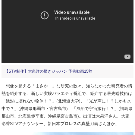
【STV制作】大泉洋の驚きジャパン 予告動画15秒
想像を超える「まさか！」な研究の数々、知らなかった研究者の情
熱を紹介する、新しい実験バラエティ番組で、紹介する最先端技術は
「絶対に壊れない物体！？」(北海道大学)、「光が声に！？しかも水
中で？」(沖縄県那覇市・宮古島市)、「風船で宇宙旅行！？」(福島県
郡山市、北海道赤平市、沖縄県宮古島市)。出演は大泉洋さん、大家
彩香STVアナウンサー、新日本プロレスの真壁刀義さんほか。