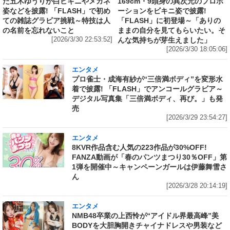
た五木ゆうりが白ビキニやメガネ
169cm・9頭身の異次元のプロポ
姿などを披露! 「FLASH」で初め
ーションをビキニ姿で披露!
ての雑誌グラビア挑戦～特技は人
「FLASH」に初登場～「ありの
の名前を忘れないこと
ままの自分を見てもらいたい。そ
[2026/3/30 22:53:52]
んな気持ちが芽生えました」
[2026/3/30 18:05:06]
エンタメ
プロ雀士・成海有紗が“三倍満ボディ”を変形水
着で披露! 「FLASH」でアンコールグラビア～
デジタル写真集「三倍満ボディ、再び。」も発
売
[2026/3/29 23:54:27]
エンタメ
8KVR作品含む人気の223作品が30%OFF!
FANZA動画が「春のパンツまつり30％OFF」第
1弾を開催中～キャンペーンガールは伊藤舞雪さ
ん
[2026/3/28 20:14:19]
エンタメ
NMB48卒業の上西怜が“アイドル界最高峰”美
BODYを大胆胸開きチャイナドレスや男装など