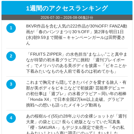
1週間のアクセスランキング
2026-07-30
～
2026-08-06
集計分
8KVR作品を含む人気の222作品が30%OFF! FANZA動
1
画が「春のパンツまつり30％OFF」第2弾を明日1日
(水)朝9:59まで開催～キャンペーンガールは田野憂さ
ん
「FRUITS ZIPPER」の水色担当“まなふぃ”こと真中ま
2
なが待望の初水着グラビアに挑戦! 「週刊プレイボー
イ」でメリハリのある美ボディを披露～「ビキニとか
下着みたいなものを人前で着るのは初めてかも」
これまで胸元すら隠してきたバイクを愛する旅人・有
3
那が美ボディをビキニなどで初披露! 芸能界デビュー
の初仕事は「週プレ」の水着グラビア～同い年の相棒
「Honda X4」で日本全国2万km以上走破。グラビア
挑戦への想いも語ったメイキング動画も
あの桜樹ルイ(55)の28年ぶりの全裸ショットが「週刊
4
大衆」の袋とじに! 長らく絶版となっていた写真集
「櫻 - SAKURA -」もデジタル限定で発売～「今の私
もみたい！という声に調子にのってしまいました