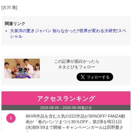
[古川 敦]
関連リンク
大泉洋の驚きジャパン 知らなかった!!世界が変わる大研究!スペ
シャル
この記事が面白かったら
ネタとぴをフォロー
アクセスランキング
2026-08-05
～
2026-08-06
集計分
8KVR作品を含む人気の222作品が30%OFF! FANZA動
1
画が「春のパンツまつり30％OFF」第2弾を明日1日
(水)朝9:59まで開催～キャンペーンガールは田野憂さ