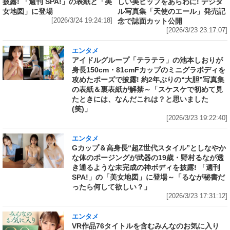
披露! 「週刊 SPA!」の表紙と「美
しい美ヒップをあらわに! デジタ
女地図」に登場
ル写真集「天使のエール」発売記
[2026/3/24 19:24:18]
念で誌面カット公開
[2026/3/23 23:17:07]
エンタメ
アイドルグループ「テラテラ」の池本しおりが
身長150cm・81cmFカップのミニグラボディを
攻めたポーズで披露! 約2年ぶりの“大胆”写真集
の表紙＆裏表紙が解禁～「スケスケで初めて見
たときには、なんだこれは？と思いました
(笑)」
[2026/3/23 19:22:40]
エンタメ
Gカップ＆高身長“超Z世代スタイル”としなやか
な体のポージングが武器の19歳・野村るなが透
き通るような未完成の神ボディを披露! 「週刊
SPA!」の「美女地図」に登場～「るなが秘書だ
ったら何して欲しい？」
[2026/3/23 17:31:12]
エンタメ
VR作品76タイトルを含むみんなのお気に入り