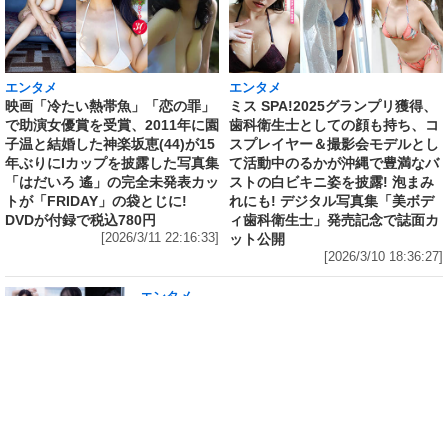
エンタメ
エンタメ
映画「冷たい熱帯魚」「恋の罪」
ミス SPA!2025グランプリ獲得、
で助演女優賞を受賞、2011年に園
歯科衛生士としての顔も持ち、コ
子温と結婚した神楽坂恵(44)が15
スプレイヤー＆撮影会モデルとし
年ぶりにIカップを披露した写真集
て活動中のるかが沖縄で豊満なバ
「はだいろ 遙」の完全未発表カッ
ストの白ビキニ姿を披露! 泡まみ
トが「FRIDAY」の袋とじに!
れにも! デジタル写真集「美ボデ
DVDが付録で税込780円
ィ歯科衛生士」発売記念で誌面カ
[2026/3/11 22:16:33]
ット公開
[2026/3/10 18:36:27]
エンタメ
修学旅行の3日前に“下着案件”で高校退学、あ
の“悲運の事件”のヒロイン、N高卒業のちーま
きが“たわわなボディ”を紐パン純白ビキニで披
露! 「週刊 SPA!」の表紙と美女地図に登場
[2026/3/8 23:18:57]
エンタメ
「メイビーME」のピンク色担当、アイドル界の