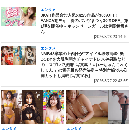
エンタメ
8KVR作品含む人気の223作品が30%OFF!
FANZA動画が「春のパンツまつり30％OFF」第
1弾を開催中～キャンペーンガールは伊藤舞雪さ
ん
[2026/3/28 20:14:19]
エンタメ
NMB48卒業の上西怜が“アイドル界最高峰”美
BODYを大胆胸開きチャイナドレスや男装など
のコスプレで披露! 写真集「 #れーちゃんこれく
しょん 」の電子版も発売決定～特別付録で未公
開カットも掲載 [写真10枚]
[2026/3/27 22:43:55]
エンタメ
エンタメ