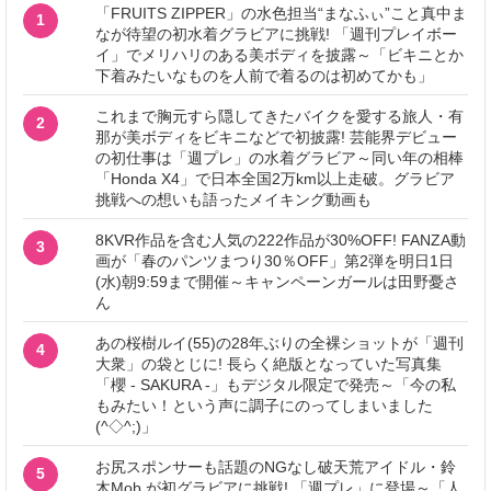
「FRUITS ZIPPER」の水色担当“まなふぃ”こと真中ま
1
なが待望の初水着グラビアに挑戦! 「週刊プレイボー
イ」でメリハリのある美ボディを披露～「ビキニとか
下着みたいなものを人前で着るのは初めてかも」
これまで胸元すら隠してきたバイクを愛する旅人・有
2
那が美ボディをビキニなどで初披露! 芸能界デビュー
の初仕事は「週プレ」の水着グラビア～同い年の相棒
「Honda X4」で日本全国2万km以上走破。グラビア
挑戦への想いも語ったメイキング動画も
8KVR作品を含む人気の222作品が30%OFF! FANZA動
3
画が「春のパンツまつり30％OFF」第2弾を明日1日
(水)朝9:59まで開催～キャンペーンガールは田野憂さ
ん
あの桜樹ルイ(55)の28年ぶりの全裸ショットが「週刊
4
大衆」の袋とじに! 長らく絶版となっていた写真集
「櫻 - SAKURA -」もデジタル限定で発売～「今の私
もみたい！という声に調子にのってしまいました
(^◇^;)」
お尻スポンサーも話題のNGなし破天荒アイドル・鈴
5
木Mob.が初グラビアに挑戦! 「週プレ」に登場～「人