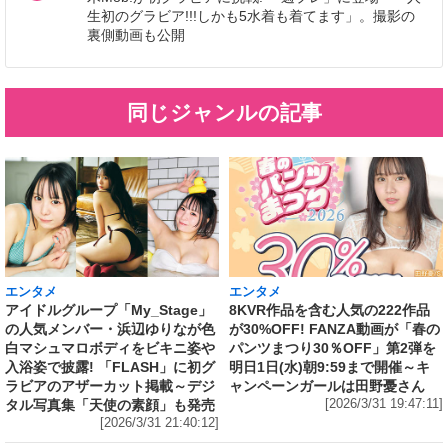
生初のグラビア!!!しかも5水着も着てます」。撮影の
裏側動画も公開
同じジャンルの記事
エンタメ
エンタメ
アイドルグループ「My_Stage」
8KVR作品を含む人気の222作品
の人気メンバー・浜辺ゆりなが色
が30%OFF! FANZA動画が「春の
白マシュマロボディをビキニ姿や
パンツまつり30％OFF」第2弾を
入浴姿で披露! 「FLASH」に初グ
明日1日(水)朝9:59まで開催～キ
ラビアのアザーカット掲載～デジ
ャンペーンガールは田野憂さん
タル写真集「天使の素顔」も発売
[2026/3/31 19:47:11]
[2026/3/31 21:40:12]