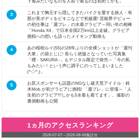
下着みたいなものを人前で着るのは初めてかも」
これまで胸元すら隠してきたバイクを愛する旅人・有
3
那が美ボディをビキニなどで初披露! 芸能界デビュー
の初仕事は「週プレ」の水着グラビア～同い年の相棒
「Honda X4」で日本全国2万km以上走破。グラビア
挑戦への想いも語ったメイキング動画も
あの桜樹ルイ(55)の28年ぶりの全裸ショットが「週刊
4
大衆」の袋とじに! 長らく絶版となっていた写真集
「櫻 - SAKURA -」もデジタル限定で発売～「今の私
もみたい！という声に調子にのってしまいました
(^◇^;)」
お尻スポンサーも話題のNGなし破天荒アイドル・鈴
5
木Mob.が初グラビアに挑戦! 「週プレ」に登場～「人
生初のグラビア!!!しかも5水着も着てます」。撮影の
裏側動画も公開
1ヵ月のアクセスランキング
2026-07-07
～
2026-08-06
集計分