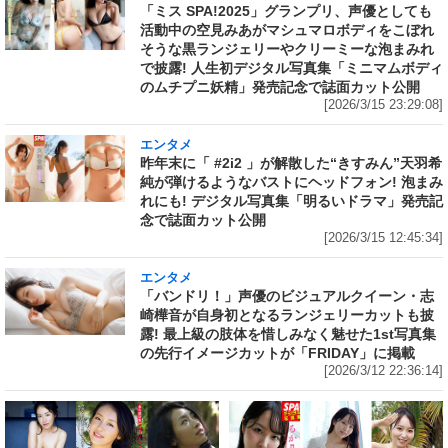
「ミス SPA!2025」グランプリ、声優としても
活動中の空見みあがマシュマロボディをこぼれ
そうな黒ランジェリーやクリーミーな泡まみれ
で披露! 人生初デジタル写真集「ミニマムボディ
のムチプニ妖精」発売記念で誌面カット公開
[2026/3/15 23:29:08]
エンタメ
昨年末に「 #2i2 」が解散した“きすみん”天羽希
純が弾けるようなバストにヘッドフォン! 泡まみ
れにも! デジタル写真集「明るいドラマ」発売記
念で誌面カット公開
[2026/3/15 12:45:34]
エンタメ
「バンドリ！」声優のビジュアルクイーン・志
崎樺音が自身初となるランジェリーカットも披
露! 最上級の肢体を惜しみなく魅せた1st写真集
の先行イメージカットが「FRIDAY」に掲載
[2026/3/12 22:36:14]