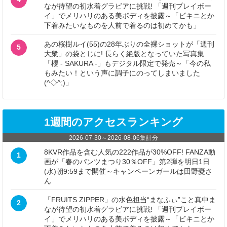
なが待望の初水着グラビアに挑戦! 「週刊プレイボー
イ」でメリハリのある美ボディを披露～「ビキニとか
下着みたいなものを人前で着るのは初めてかも」
あの桜樹ルイ(55)の28年ぶりの全裸ショットが「週刊
5
大衆」の袋とじに! 長らく絶版となっていた写真集
「櫻 - SAKURA -」もデジタル限定で発売～「今の私
もみたい！という声に調子にのってしまいました
(^◇^;)」
1週間のアクセスランキング
2026-07-30
～
2026-08-06
集計分
8KVR作品を含む人気の222作品が30%OFF! FANZA動
1
画が「春のパンツまつり30％OFF」第2弾を明日1日
(水)朝9:59まで開催～キャンペーンガールは田野憂さ
ん
「FRUITS ZIPPER」の水色担当“まなふぃ”こと真中ま
2
なが待望の初水着グラビアに挑戦! 「週刊プレイボー
イ」でメリハリのある美ボディを披露～「ビキニとか