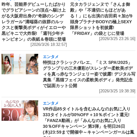
昨年、芸能界デビューしたばかり
元タカラジェンヌで「さんま御
でグラビアシーンの頂点へ駆け上
殿」や「不適切にもほどがあ
がる大阪府出身の“奇跡のシンデ
る！」にも出演の吉田莉々加が9
レラガール”溝端葵の抜群のルッ
頭身プラチナBODYの極上SEXY
クスと衝撃美ボディがイエローや
限界ショットを初披露!
黒ビキニで大炸裂! 「週刊少年チ
「FRIDAY」の袋とじに登場
ャンピオン」の表紙＆巻頭に登場
[2026/3/25 23:26:16]
[2026/3/26 18:32:57]
エンタメ
特技はクラシックバレエ、「ミス SPA!2025」
グランプリの三木優彩がスレンダー柔軟美ボデ
ィを真っ赤なランジェリー姿で披露! デジタル写
真集「黒猫フェイスの柔軟美ボディ」発売記念
で誌面カット公開
[2026/3/25 19:38:39]
エンタメ
VR作品85タイトルを含むみんなのお気に入り
333タイトルが30%OFF＋10％ポイント還元!
「FANZA動画」が「みんなのお気に入り
30％OFFキャンペーン 第3弾」を明日26日
(木)23:59まで開催中～キャンペーンガールは鳳