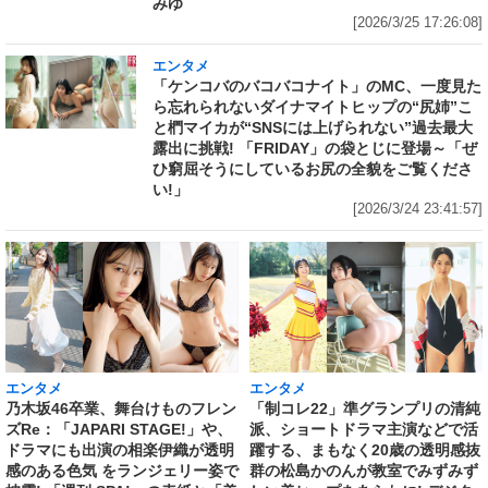
みゆ
[2026/3/25 17:26:08]
エンタメ
「ケンコバのバコバコナイト」のMC、一度見た
ら忘れられないダイナマイトヒップの“尻姉”こ
と椚マイカが“SNSには上げられない”過去最大
露出に挑戦! 「FRIDAY」の袋とじに登場～「ぜ
ひ窮屈そうにしているお尻の全貌をご覧くださ
い!」
[2026/3/24 23:41:57]
エンタメ
エンタメ
乃木坂46卒業、舞台けものフレン
「制コレ22」準グランプリの清純
ズRe：「JAPARI STAGE!」や、
派、ショートドラマ主演などで活
ドラマにも出演の相楽伊織が透明
躍する、まもなく20歳の透明感抜
感のある色気 をランジェリー姿で
群の松島かのんが教室でみずみず