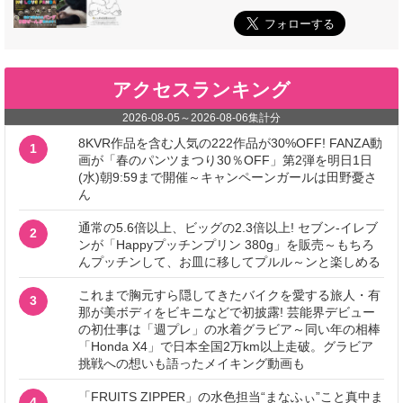
アクセスランキング
2026-08-05
～
2026-08-06
集計分
8KVR作品を含む人気の222作品が30%OFF! FANZA動
1
画が「春のパンツまつり30％OFF」第2弾を明日1日
(水)朝9:59まで開催～キャンペーンガールは田野憂さ
ん
通常の5.6倍以上、ビッグの2.3倍以上! セブン‐イレブ
2
ンが「Happyプッチンプリン 380g」を販売～もちろ
んプッチンして、お皿に移してプルル～ンと楽しめる
これまで胸元すら隠してきたバイクを愛する旅人・有
3
那が美ボディをビキニなどで初披露! 芸能界デビュー
の初仕事は「週プレ」の水着グラビア～同い年の相棒
「Honda X4」で日本全国2万km以上走破。グラビア
挑戦への想いも語ったメイキング動画も
「FRUITS ZIPPER」の水色担当“まなふぃ”こと真中ま
4