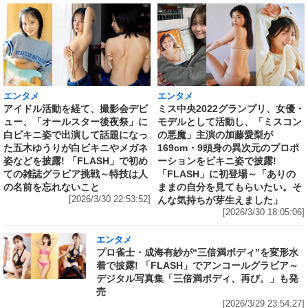
エンタメ
エンタメ
アイドル活動を経て、撮影会デビ
ミス中央2022グランプリ、女優・
ュー、「オールスター後夜祭」に
モデルとして活動し、「ミスコン
白ビキニ姿で出演して話題になっ
の悪魔」主演の加藤愛梨が
た五木ゆうりが白ビキニやメガネ
169cm・9頭身の異次元のプロポ
姿などを披露! 「FLASH」で初め
ーションをビキニ姿で披露!
ての雑誌グラビア挑戦～特技は人
「FLASH」に初登場～「ありの
の名前を忘れないこと
ままの自分を見てもらいたい。そ
[2026/3/30 22:53:52]
んな気持ちが芽生えました」
[2026/3/30 18:05:06]
エンタメ
プロ雀士・成海有紗が“三倍満ボディ”を変形水
着で披露! 「FLASH」でアンコールグラビア～
デジタル写真集「三倍満ボディ、再び。」も発
売
[2026/3/29 23:54:27]