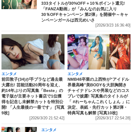
333タイトルが30%OFF＋10％ポイント還元!
「FANZA動画」が「みんなのお気に入り
30％OFFキャンペーン 第2弾」を開催中～キャ
ンペーンガールは西元めいさ
[2026/3/23 16:36:40]
エンタメ
エンタメ
前田敦子(34)が手ブラなど過去最
NMB48卒業の上西怜が“アイドル
大露出! 芸能活動20周年を迎え、
界最高峰”美BODYを大胆胸開き
約14年ぶりの写真集「Beste」の
チャイナドレスや男装などのコス
電子版が主要ネット書店で1位獲
プレで披露! 写真集のタイトルが
得を記念し未解禁カットを特別公
「 #れーちゃんこれくしょん 」に
開! 「人生最後の一冊です」 [写真
決定、表紙・先行カット第2弾・
9枚]
特典写真も解禁 [写真10枚]
[2026/3/20 21:52:42]
[2026/3/17 22:54:28]
エンタメ