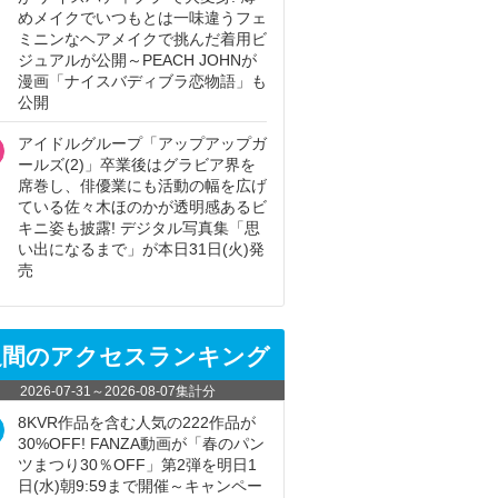
めメイクでいつもとは一味違うフェ
ミニンなヘアメイクで挑んだ着用ビ
ジュアルが公開～PEACH JOHNが
漫画「ナイスバディブラ恋物語」も
公開
アイドルグループ「アップアップガ
ールズ(2)」卒業後はグラビア界を
席巻し、俳優業にも活動の幅を広げ
ている佐々木ほのかが透明感あるビ
キニ姿も披露! デジタル写真集「思
い出になるまで」が本日31日(火)発
売
週間のアクセスランキング
2026-07-31
～
2026-08-07
集計分
8KVR作品を含む人気の222作品が
30%OFF! FANZA動画が「春のパン
ツまつり30％OFF」第2弾を明日1
日(水)朝9:59まで開催～キャンペー