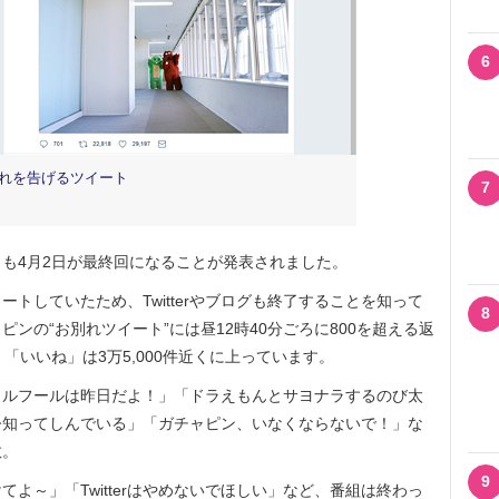
6
れを告げるツイート
7
も4月2日が最終回になることが発表されました。
イートしていたため、Twitterやブログも終了することを知って
8
ンの“お別れツイート”には昼12時40分ごろに800を超える返
、「いいね」は3万5,000件近くに上っています。
プリルフールは昨日だよ！」「ドラえもんとサヨナラするのび太
今知ってしんでいる」「ガチャピン、いなくならないで！」な
数。
9
～」「Twitterはやめないでほしい」など、番組は終わっ