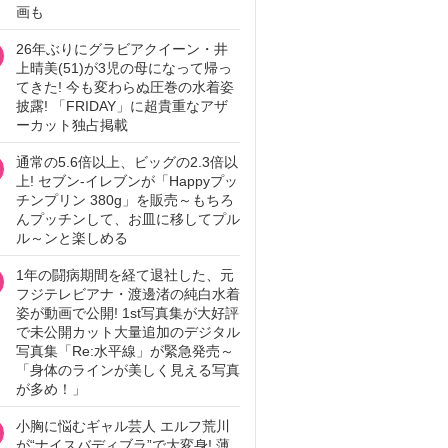
画も
26年ぶりにグラビアクイーン・井
上晴美(51)が3児の母になって帰っ
てきた! 今も変わらぬ圧巻の水着姿
披露! 「FRIDAY」に超貴重なアザ
ーカット独占掲載
通常の5.6倍以上、ビッグの2.3倍以
上! セブン‐イレブンが「Happyプッ
チンプリン 380g」を販売～もちろ
んプッチンして、お皿に移してプル
ル～ンと楽しめる
1年の闘病期間を経て退社した、元
フジテレビアナ・渡邊渚の純白水着
姿が動画で公開! 1st写真集が大好評
で未公開カット大量追加のデジタル
写真集「Re:水平線」が緊急発売～
「身体のラインが美しく見える写真
が多め！」
小胸に悩むギャル芸人 エルフ荒川
が“ナイスバディブラ”で大変身! 薄