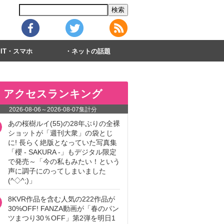
IT・スマホ
ネットの話題
アクセスランキング
2026-08-06
～
2026-08-07
集計分
あの桜樹ルイ(55)の28年ぶりの全裸
ショットが「週刊大衆」の袋とじ
に! 長らく絶版となっていた写真集
「櫻 - SAKURA -」もデジタル限定
で発売～「今の私もみたい！という
声に調子にのってしまいました
(^◇^;)」
8KVR作品を含む人気の222作品が
30%OFF! FANZA動画が「春のパン
ツまつり30％OFF」第2弾を明日1