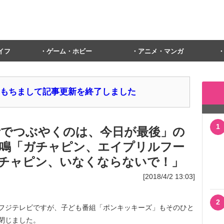
イフ
ゲーム・ホビー
アニメ・マンガ
1日をもちまして記事更新を終了しました
1
terでつぶやくのは、今日が最後」の
鳴「ガチャピン、エイプリルフー
チャピン、いなくならないで！」
[2018/4/2 13:03]
2
フジテレビですが、子ども番組「ポンキッキーズ」もそのひと
を閉じました。