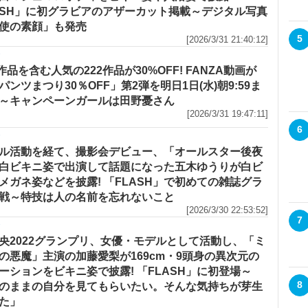
ASH」に初グラビアのアザーカット掲載～デジタル写真
使の素顔」も発売
5
[2026/3/31 21:40:12]
メ
作品を含む人気の222作品が30%OFF! FANZA動画が
パンツまつり30％OFF」第2弾を明日1日(水)朝9:59ま
～キャンペーンガールは田野憂さん
[2026/3/31 19:47:11]
6
メ
ル活動を経て、撮影会デビュー、「オールスター後夜
白ビキニ姿で出演して話題になった五木ゆうりが白ビ
メガネ姿などを披露! 「FLASH」で初めての雑誌グラ
戦～特技は人の名前を忘れないこと
[2026/3/30 22:53:52]
7
メ
央2022グランプリ、女優・モデルとして活動し、「ミ
の悪魔」主演の加藤愛梨が169cm・9頭身の異次元の
ーションをビキニ姿で披露! 「FLASH」に初登場～
8
のままの自分を見てもらいたい。そんな気持ちが芽生
た」