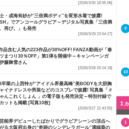
[2026/3/30 18:05:06]
メ
士・成海有紗が“三倍満ボディ”を変形水着で披露!
ASH」でアンコールグラビア～デジタル写真集「三倍満
、再び。」も発売
9
[2026/3/29 23:54:27]
メ
R作品含む人気の223作品が30%OFF! FANZA動画が「春
ツまつり30％OFF」第1弾を開催中～キャンペーンガ
伊藤舞雪さん
[2026/3/28 20:14:19]
10
メ
48卒業の上西怜が“アイドル界最高峰”美BODYを大胆胸
ャイナドレスや男装などのコスプレで披露! 写真集「 #
ゃんこれくしょん 」の電子版も発売決定～特別付録で
1
カットも掲載 [写真10枚]
[2026/3/27 22:43:55]
メ
芸能界デビューしたばかりでグラビアシーンの頂点へ
1
がる大阪府出身の“奇跡のシンデレラガール”溝端葵の