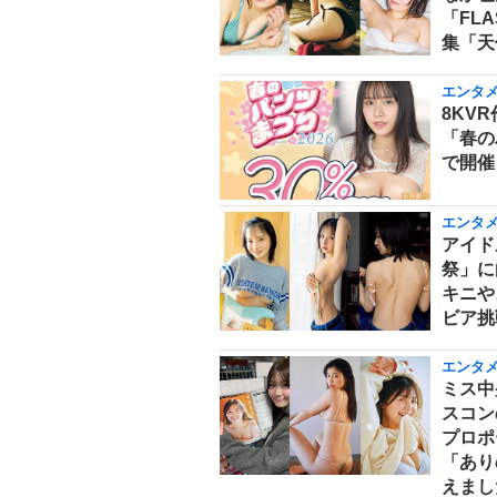
「FL
集「天
エンタ
8KVR
「春の
で開催
エンタ
アイド
祭」に
キニや
ビア挑
エンタ
ミス中
スコン
プロポ
「あり
えまし