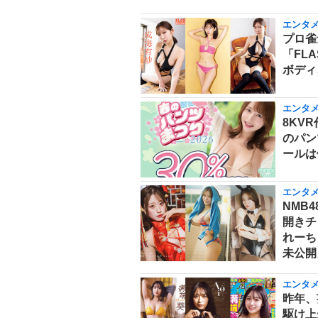
エンタ
プロ雀
「FL
ボディ
エンタ
8KV
のパン
ールは
エンタ
NMB
開きチ
れーち
未公開
エンタ
昨年、
駆け上