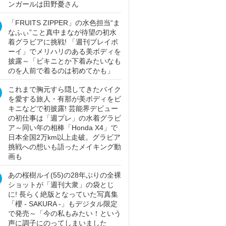
ンガールは田野憂さん
「FRUITS ZIPPER」の水色担当“ま
なふぃ”こと真中まなが待望の初水
着グラビアに挑戦! 「週刊プレイボ
ーイ」でメリハリのある美ボディを
披露～「ビキニとか下着みたいなも
のを人前で着るのは初めてかも」
これまで胸元すら隠してきたバイク
を愛する旅人・有那が美ボディをビ
キニなどで初披露! 芸能界デビュー
の初仕事は「週プレ」の水着グラビ
ア～同い年の相棒「Honda X4」で
日本全国2万km以上走破。グラビア
挑戦への想いも語ったメイキング動
画も
あの桜樹ルイ(55)の28年ぶりの全裸
ショットが「週刊大衆」の袋とじ
に! 長らく絶版となっていた写真集
「櫻 - SAKURA -」もデジタル限定
で発売～「今の私もみたい！という
声に調子にのってしまいました