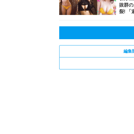
抜群の
裂! 
編集