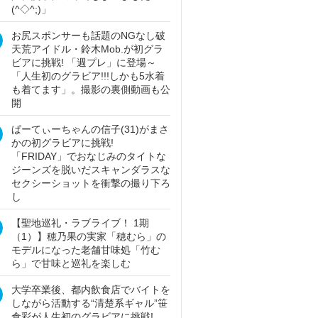
(^◇^;)」
お尻スポンサーも話題のNGなし破
天荒アイドル・鈴木Mob.が初グラ
ビアに挑戦! 「週プレ」に登場～
「人生初のグラビア!!!しかも5水着
も着てます」。撮影の裏側動画も公
開
ぱーてぃーちゃんの信子(31)がまさ
かの初グラビアに挑戦!
「FRIDAY」でおなじみのタイトな
ジーンズを脱いだスキャンダラスな
セクシーショットを衝撃の撮り下ろ
し
【聖地巡礼・ラブライブ！ 1期
（1）】穂乃果の実家「穂むら」の
モデルになった老舗甘味処「竹む
ら」で甘味と巡礼を楽しむ
大学卒業後、都内飲食店でバイトを
しながら活動する“清楚系ギャル”笹
倉彩が人生初のグラビアに挑戦!