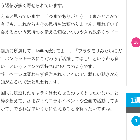
という返信が多く寄せられています。
えると思っています」「今までありがとう！！またどこかで
！今でも、これからもその気持ちは変わりません。離れていて
と会えるという気持ちを伝える切ないつぶやきも数多くツイー
10
に所属して、twitter続けてよ！」「ブラタモリみたいにガ
ど、ポンキッキーズにこだわらず活躍してほしいという声も多
たい」というファンの気持ちはひとつのようです。
報」ページは変わらず運営されているので、新しい動きがあ
告知があるのではと思われます。
だけ国民に浸透したキャラを終わらせるのってもったいない」と
1
う枠を超えて、さまざまなコラボイベントや企画で活動してき
こかで、できれば早いうちに会えることを祈りたいですね。
1