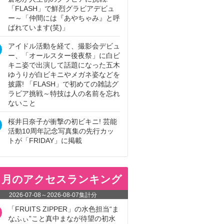
「FLASH」で鮮烈グラビアデビュ
ー～「仲間には『あやちゃみ』と呼
ばれています(笑)」
アイドル活動を経て、撮影会デビュ
ー、「オールスター後夜祭」に白ビ
キニ姿で出演して話題になった五木
ゆうりが白ビキニやメガネ姿などを
披露! 「FLASH」で初めての雑誌グ
ラビア挑戦～特技は人の名前を忘れ
ないこと
桜井日奈子が衝撃の初ビキニ! 芸能
活動10周年記念写真集の先行カッ
トが「FRIDAY」に掲載
ヵ月のアクセスランキング
2026-07-08
～
2026-08-07
集計分
「FRUITS ZIPPER」の水色担当“ま
なふぃ”こと真中まなが待望の初水