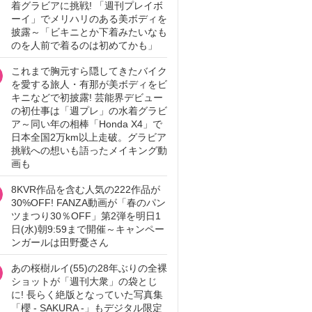
着グラビアに挑戦! 「週刊プレイボ
ーイ」でメリハリのある美ボディを
披露～「ビキニとか下着みたいなも
のを人前で着るのは初めてかも」
これまで胸元すら隠してきたバイク
を愛する旅人・有那が美ボディをビ
キニなどで初披露! 芸能界デビュー
の初仕事は「週プレ」の水着グラビ
ア～同い年の相棒「Honda X4」で
日本全国2万km以上走破。グラビア
挑戦への想いも語ったメイキング動
画も
8KVR作品を含む人気の222作品が
30%OFF! FANZA動画が「春のパン
ツまつり30％OFF」第2弾を明日1
日(水)朝9:59まで開催～キャンペー
ンガールは田野憂さん
あの桜樹ルイ(55)の28年ぶりの全裸
ショットが「週刊大衆」の袋とじ
に! 長らく絶版となっていた写真集
「櫻 - SAKURA -」もデジタル限定