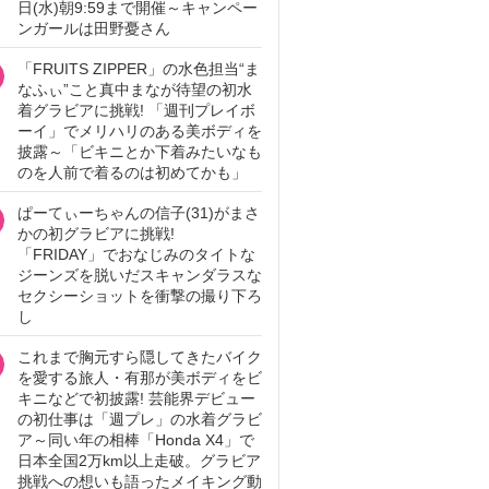
日(水)朝9:59まで開催～キャンペー
ンガールは田野憂さん
「FRUITS ZIPPER」の水色担当“ま
なふぃ”こと真中まなが待望の初水
着グラビアに挑戦! 「週刊プレイボ
ーイ」でメリハリのある美ボディを
披露～「ビキニとか下着みたいなも
のを人前で着るのは初めてかも」
ぱーてぃーちゃんの信子(31)がまさ
かの初グラビアに挑戦!
「FRIDAY」でおなじみのタイトな
ジーンズを脱いだスキャンダラスな
セクシーショットを衝撃の撮り下ろ
し
これまで胸元すら隠してきたバイク
を愛する旅人・有那が美ボディをビ
キニなどで初披露! 芸能界デビュー
の初仕事は「週プレ」の水着グラビ
ア～同い年の相棒「Honda X4」で
日本全国2万km以上走破。グラビア
挑戦への想いも語ったメイキング動