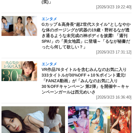
(笑)」
[2026/3/23 19:22:40]
エンタメ
Gカップ＆高身長“超Z世代スタイル”としなやか
な体のポージングが武器の19歳・野村るなが透
き通るような未完成の神ボディを披露! 「週刊
SPA!」の「美女地図」に登場～「るなが秘書だ
ったら何して欲しい？」
[2026/3/23 17:31:12]
エンタメ
VR作品76タイトルを含むみんなのお気に入り
333タイトルが30%OFF＋10％ポイント還元!
「FANZA動画」が「みんなのお気に入り
30％OFFキャンペーン 第2弾」を開催中～キャ
ンペーンガールは西元めいさ
[2026/3/23 16:36:40]