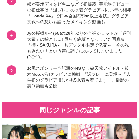
3
那が美ボディをビキニなどで初披露! 芸能界デビュー
の初仕事は「週プレ」の水着グラビア～同い年の相棒
「Honda X4」で日本全国2万km以上走破。グラビア
挑戦への想いも語ったメイキング動画も
あの桜樹ルイ(55)の28年ぶりの全裸ショットが「週刊
4
大衆」の袋とじに! 長らく絶版となっていた写真集
「櫻 - SAKURA -」もデジタル限定で発売～「今の私
もみたい！という声に調子にのってしまいました
(^◇^;)」
お尻スポンサーも話題のNGなし破天荒アイドル・鈴
5
木Mob.が初グラビアに挑戦! 「週プレ」に登場～「人
生初のグラビア!!!しかも5水着も着てます」。撮影の
裏側動画も公開
同じジャンルの記事