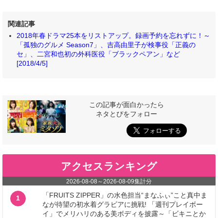
関連記事
2018年春ドラマ25本をリストアップ。録画予約を忘れずに！～
「孤独のグルメ Season7」、吉高由里子が検事役「正義の
セ」、二宮和也初の外科医役「ブラックペアン」など
[2018/4/5]
この記事が面白かったら
ネタとぴをフォロー
アクセスランキング
2026-08-08
～
2026-08-09
集計分
「FRUITS ZIPPER」の水色担当“まなふぃ”こと真中ま
1
なが待望の初水着グラビアに挑戦! 「週刊プレイボー
イ」でメリハリのある美ボディを披露～「ビキニとか