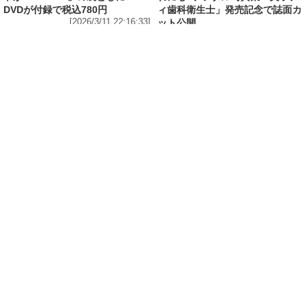
DVDが付録で税込780円
ィ歯科衛生士」発売記念で誌面カ
[2026/3/11 22:16:33]
ット公開
[2026/3/10 18:36:27]
エンタメ
修学旅行の3日前に“下着案件”で高校退学、あ
の“悲運の事件”のヒロイン、N高卒業のちーま
きが“たわわなボディ”を紐パン純白ビキニで披
露! 「週刊 SPA!」の表紙と美女地図に登場
[2026/3/8 23:18:57]
エンタメ
「メイビーME」のピンク色担当、アイドル界の
超新星・桜井ももが桃肌のド迫力ボディをラン
ジェリー姿で披露! 「週刊 SPA!」のグラビア界
の次世代スターを発掘する「美女検索」に登場
[2026/3/7 14:00:51]
エンタメ
「子宮恋愛」出演、「水ダウ」でクロちゃんを
悩殺しまくった、理系大学卒業・脱サラグラド
ル山田かな(30)が柔肌Gカップを様々な経験をし
てきたからこそ生々しく披露! 「週刊 SPA!」の