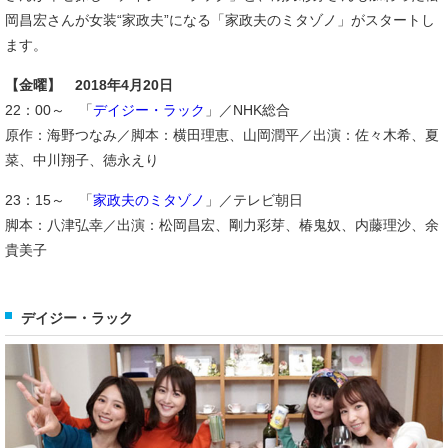
岡昌宏さんが女装“家政夫”になる「家政夫のミタゾノ」がスタートし
ます。
【金曜】 2018年4月20日
22：00～ 「
デイジー・ラック
」／NHK総合
原作：海野つなみ／脚本：横田理恵、山岡潤平／出演：佐々木希、夏
菜、中川翔子、徳永えり
23：15～ 「
家政夫のミタゾノ
」／テレビ朝日
脚本：八津弘幸／出演：松岡昌宏、剛力彩芽、椿鬼奴、内藤理沙、余
貴美子
デイジー・ラック