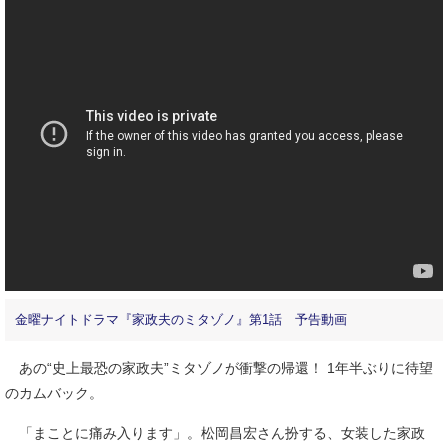
金曜ナイトドラマ『家政夫のミタゾノ』第1話 予告動画
あの“史上最恐の家政夫”ミタゾノが衝撃の帰還！ 1年半ぶりに待望
のカムバック。
「まことに痛み入ります」。松岡昌宏さん扮する、女装した家政