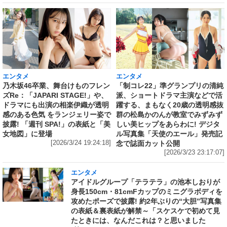
エンタメ
エンタメ
乃木坂46卒業、舞台けものフレン
「制コレ22」準グランプリの清純
ズRe：「JAPARI STAGE!」や、
派、ショートドラマ主演などで活
ドラマにも出演の相楽伊織が透明
躍する、まもなく20歳の透明感抜
感のある色気 をランジェリー姿で
群の松島かのんが教室でみずみず
披露! 「週刊 SPA!」の表紙と「美
しい美ヒップをあらわに! デジタ
女地図」に登場
ル写真集「天使のエール」発売記
[2026/3/24 19:24:18]
念で誌面カット公開
[2026/3/23 23:17:07]
エンタメ
アイドルグループ「テラテラ」の池本しおりが
身長150cm・81cmFカップのミニグラボディを
攻めたポーズで披露! 約2年ぶりの“大胆”写真集
の表紙＆裏表紙が解禁～「スケスケで初めて見
たときには、なんだこれは？と思いました