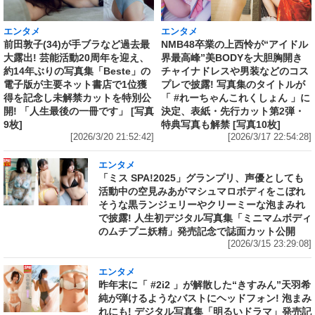
エンタメ
エンタメ
前田敦子(34)が手ブラなど過去最
NMB48卒業の上西怜が“アイドル
大露出! 芸能活動20周年を迎え、
界最高峰”美BODYを大胆胸開き
約14年ぶりの写真集「Beste」の
チャイナドレスや男装などのコス
電子版が主要ネット書店で1位獲
プレで披露! 写真集のタイトルが
得を記念し未解禁カットを特別公
「 #れーちゃんこれくしょん 」に
開! 「人生最後の一冊です」 [写真
決定、表紙・先行カット第2弾・
9枚]
特典写真も解禁 [写真10枚]
[2026/3/20 21:52:42]
[2026/3/17 22:54:28]
エンタメ
「ミス SPA!2025」グランプリ、声優としても
活動中の空見みあがマシュマロボディをこぼれ
そうな黒ランジェリーやクリーミーな泡まみれ
で披露! 人生初デジタル写真集「ミニマムボディ
のムチプニ妖精」発売記念で誌面カット公開
[2026/3/15 23:29:08]
エンタメ
昨年末に「 #2i2 」が解散した“きすみん”天羽希
純が弾けるようなバストにヘッドフォン! 泡まみ
れにも! デジタル写真集「明るいドラマ」発売記