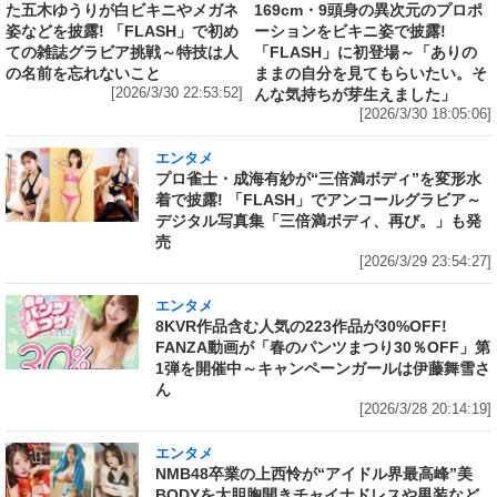
た五木ゆうりが白ビキニやメガネ
169cm・9頭身の異次元のプロポ
姿などを披露! 「FLASH」で初め
ーションをビキニ姿で披露!
ての雑誌グラビア挑戦～特技は人
「FLASH」に初登場～「ありの
の名前を忘れないこと
ままの自分を見てもらいたい。そ
[2026/3/30 22:53:52]
んな気持ちが芽生えました」
[2026/3/30 18:05:06]
エンタメ
プロ雀士・成海有紗が“三倍満ボディ”を変形水
着で披露! 「FLASH」でアンコールグラビア～
デジタル写真集「三倍満ボディ、再び。」も発
売
[2026/3/29 23:54:27]
エンタメ
8KVR作品含む人気の223作品が30%OFF!
FANZA動画が「春のパンツまつり30％OFF」第
1弾を開催中～キャンペーンガールは伊藤舞雪さ
ん
[2026/3/28 20:14:19]
エンタメ
NMB48卒業の上西怜が“アイドル界最高峰”美
BODYを大胆胸開きチャイナドレスや男装など