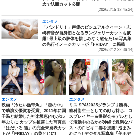
念で誌面カット公開
[2026/3/15 12:45:34]
エンタメ
「バンドリ！」声優のビジュアルクイーン・志
崎樺音が自身初となるランジェリーカットも披
露! 最上級の肢体を惜しみなく魅せた1st写真集
の先行イメージカットが「FRIDAY」に掲載
[2026/3/12 22:36:14]
エンタメ
エンタメ
映画「冷たい熱帯魚」「恋の罪」
ミス SPA!2025グランプリ獲得、
で助演女優賞を受賞、2011年に園
歯科衛生士としての顔も持ち、コ
子温と結婚した神楽坂恵(44)が15
スプレイヤー＆撮影会モデルとし
年ぶりにIカップを披露した写真集
て活動中のるかが沖縄で豊満なバ
「はだいろ 遙」の完全未発表カッ
ストの白ビキニ姿を披露! 泡まみ
トが「FRIDAY」の袋とじに!
れにも! デジタル写真集「美ボデ