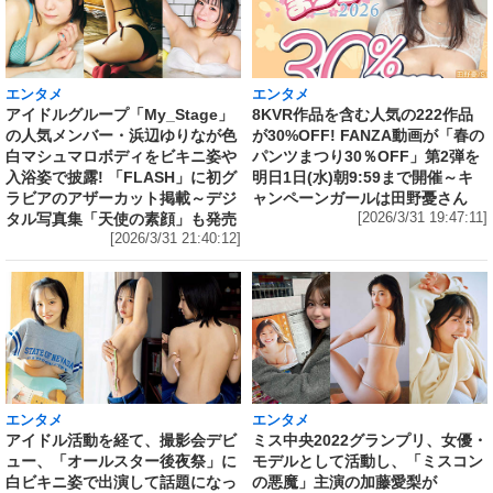
エンタメ
エンタメ
アイドルグループ「My_Stage」
8KVR作品を含む人気の222作品
の人気メンバー・浜辺ゆりなが色
が30%OFF! FANZA動画が「春の
白マシュマロボディをビキニ姿や
パンツまつり30％OFF」第2弾を
入浴姿で披露! 「FLASH」に初グ
明日1日(水)朝9:59まで開催～キ
ラビアのアザーカット掲載～デジ
ャンペーンガールは田野憂さん
タル写真集「天使の素顔」も発売
[2026/3/31 19:47:11]
[2026/3/31 21:40:12]
エンタメ
エンタメ
アイドル活動を経て、撮影会デビ
ミス中央2022グランプリ、女優・
ュー、「オールスター後夜祭」に
モデルとして活動し、「ミスコン
白ビキニ姿で出演して話題になっ
の悪魔」主演の加藤愛梨が