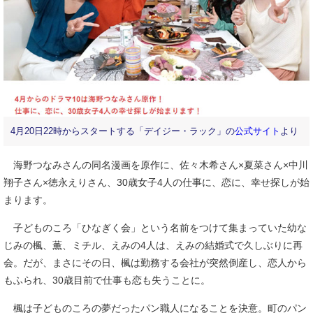
4月20日22時からスタートする「デイジー・ラック」の
公式サイト
より
海野つなみさんの同名漫画を原作に、佐々木希さん×夏菜さん×中川
翔子さん×徳永えりさん、30歳女子4人の仕事に、恋に、幸せ探しが始
まります。
子どものころ「ひなぎく会」という名前をつけて集まっていた幼な
じみの楓、薫、ミチル、えみの4人は、えみの結婚式で久しぶりに再
会。だが、まさにその日、楓は勤務する会社が突然倒産し、恋人から
もふられ、30歳目前で仕事も恋も失うことに。
楓は子どものころの夢だったパン職人になることを決意。町のパン