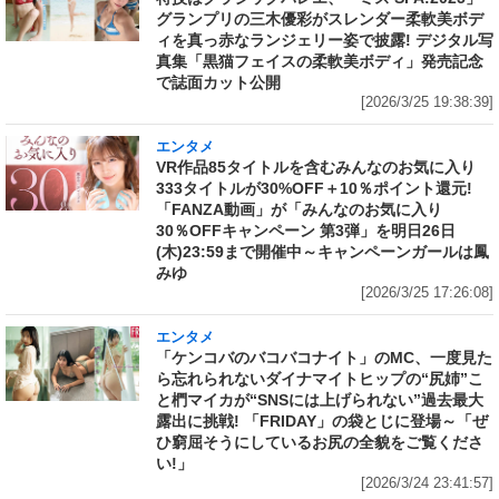
グランプリの三木優彩がスレンダー柔軟美ボデ
ィを真っ赤なランジェリー姿で披露! デジタル写
真集「黒猫フェイスの柔軟美ボディ」発売記念
で誌面カット公開
[2026/3/25 19:38:39]
エンタメ
VR作品85タイトルを含むみんなのお気に入り
333タイトルが30%OFF＋10％ポイント還元!
「FANZA動画」が「みんなのお気に入り
30％OFFキャンペーン 第3弾」を明日26日
(木)23:59まで開催中～キャンペーンガールは鳳
みゆ
[2026/3/25 17:26:08]
エンタメ
「ケンコバのバコバコナイト」のMC、一度見た
ら忘れられないダイナマイトヒップの“尻姉”こ
と椚マイカが“SNSには上げられない”過去最大
露出に挑戦! 「FRIDAY」の袋とじに登場～「ぜ
ひ窮屈そうにしているお尻の全貌をご覧くださ
い!」
[2026/3/24 23:41:57]