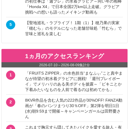
の初仕事は「週プレ」の水着グラビア～同い年の相棒
「Honda X4」で日本全国2万km以上走破。グラビア
挑戦への想いも語ったメイキング動画も
【聖地巡礼・ラブライブ！ 1期（1）】穂乃果の実家
5
「穂むら」のモデルになった老舗甘味処「竹むら」で
甘味と巡礼を楽しむ
1ヵ月のアクセスランキング
2026-07-10
～
2026-08-09
集計分
「FRUITS ZIPPER」の水色担当“まなふぃ”こと真中ま
1
なが待望の初水着グラビアに挑戦! 「週刊プレイボー
イ」でメリハリのある美ボディを披露～「ビキニとか
下着みたいなものを人前で着るのは初めてかも」
8KVR作品を含む人気の222作品が30%OFF! FANZA動
2
画が「春のパンツまつり30％OFF」第2弾を明日1日
(水)朝9:59まで開催～キャンペーンガールは田野憂さ
ん
これまで胸元すら隠してきたバイクを愛する旅人・有