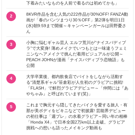
下着みたいなものを人前で着るのは初めてかも」
8KVR作品を含む人気の222作品が30%OFF! FANZA動
2
画が「春のパンツまつり30％OFF」第2弾を明日1日
(水)朝9:59まで開催～キャンペーンガールは田野憂さ
ん
小胸に悩むギャル芸人 エルフ荒川が“ナイスバディブ
3
ラ”で大変身! 薄めメイクでいつもとは一味違うフェミ
ニンなヘアメイクで挑んだ着用ビジュアルが公開～
PEACH JOHNが漫画「ナイスバディブラ恋物語」も
公開
大学卒業後、都内飲食店でバイトをしながら活動す
4
る“清楚系ギャル”笹倉彩が人生初のグラビアに挑戦!
「FLASH」で鮮烈グラビアデビュー～「仲間には『あ
やちゃみ』と呼ばれています(笑)」
これまで胸元すら隠してきたバイクを愛する旅人・有
5
那が美ボディをビキニなどで初披露! 芸能界デビュー
の初仕事は「週プレ」の水着グラビア～同い年の相棒
「Honda X4」で日本全国2万km以上走破。グラビア
挑戦への想いも語ったメイキング動画も