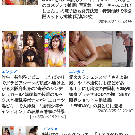
のコスプレで披露! 写真集「 #れーちゃんこれく
しょん 」の電子版も発売決定～特別付録で未公
開カットも掲載 [写真10枚]
[2026/3/27 22:43:55]
エンタメ
エンタメ
昨年、芸能界デビューしたばかり
元タカラジェンヌで「さんま御
でグラビアシーンの頂点へ駆け上
殿」や「不適切にもほどがあ
がる大阪府出身の“奇跡のシンデ
る！」にも出演の吉田莉々加が9
レラガール”溝端葵の抜群のルッ
頭身プラチナBODYの極上SEXY
クスと衝撃美ボディがイエローや
限界ショットを初披露!
黒ビキニで大炸裂! 「週刊少年チ
「FRIDAY」の袋とじに登場
ャンピオン」の表紙＆巻頭に登場
[2026/3/25 23:26:16]
[2026/3/26 18:32:57]
エンタメ
特技はクラシックバレエ、「ミス SPA!2025」