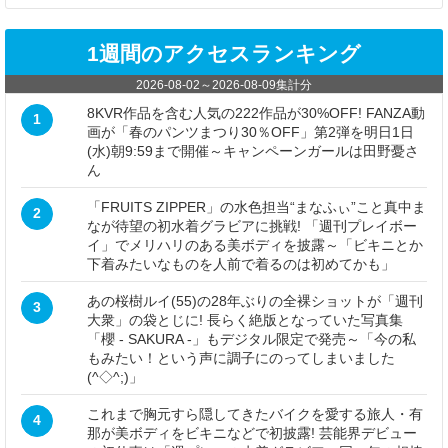
1週間のアクセスランキング
2026-08-02
～
2026-08-09
集計分
8KVR作品を含む人気の222作品が30%OFF! FANZA動
1
画が「春のパンツまつり30％OFF」第2弾を明日1日
(水)朝9:59まで開催～キャンペーンガールは田野憂さ
ん
「FRUITS ZIPPER」の水色担当“まなふぃ”こと真中ま
2
なが待望の初水着グラビアに挑戦! 「週刊プレイボー
イ」でメリハリのある美ボディを披露～「ビキニとか
下着みたいなものを人前で着るのは初めてかも」
あの桜樹ルイ(55)の28年ぶりの全裸ショットが「週刊
3
大衆」の袋とじに! 長らく絶版となっていた写真集
「櫻 - SAKURA -」もデジタル限定で発売～「今の私
もみたい！という声に調子にのってしまいました
(^◇^;)」
これまで胸元すら隠してきたバイクを愛する旅人・有
4
那が美ボディをビキニなどで初披露! 芸能界デビュー