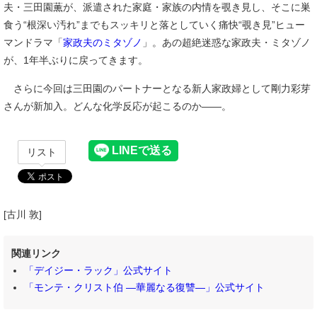
夫・三田園薫が、派遣された家庭・家族の内情を覗き見し、そこに巣
食う“根深い汚れ”までもスッキリと落としていく痛快“覗き見”ヒュー
マンドラマ「
家政夫のミタゾノ
」。あの超絶迷惑な家政夫・ミタゾノ
が、1年半ぶりに戻ってきます。
さらに今回は三田園のパートナーとなる新人家政婦として剛力彩芽
さんが新加入。どんな化学反応が起こるのか――。
リスト
[古川 敦]
関連リンク
「デイジー・ラック」公式サイト
「モンテ・クリスト伯 ―華麗なる復讐―」公式サイト