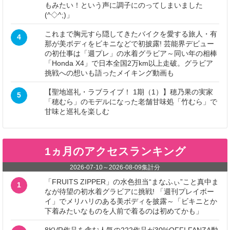
もみたい！という声に調子にのってしまいました
(^◇^;)」
これまで胸元すら隠してきたバイクを愛する旅人・有
4
那が美ボディをビキニなどで初披露! 芸能界デビュー
の初仕事は「週プレ」の水着グラビア～同い年の相棒
「Honda X4」で日本全国2万km以上走破。グラビア
挑戦への想いも語ったメイキング動画も
【聖地巡礼・ラブライブ！ 1期（1）】穂乃果の実家
5
「穂むら」のモデルになった老舗甘味処「竹むら」で
甘味と巡礼を楽しむ
1ヵ月のアクセスランキング
2026-07-10
～
2026-08-09
集計分
「FRUITS ZIPPER」の水色担当“まなふぃ”こと真中ま
1
なが待望の初水着グラビアに挑戦! 「週刊プレイボー
イ」でメリハリのある美ボディを披露～「ビキニとか
下着みたいなものを人前で着るのは初めてかも」