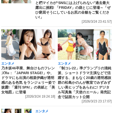
と椚マイカが“SNSには上げられない”過去最大
露出に挑戦! 「FRIDAY」の袋とじに登場～「ぜ
ひ窮屈そうにしているお尻の全貌をご覧くださ
い!」
[2026/3/24 23:41:57]
エンタメ
エンタメ
乃木坂46卒業、舞台けものフレン
「制コレ22」準グランプリの清純
ズRe：「JAPARI STAGE!」や、
派、ショートドラマ主演などで活
ドラマにも出演の相楽伊織が透明
躍する、まもなく20歳の透明感抜
感のある色気 をランジェリー姿で
群の松島かのんが教室でみずみず
披露! 「週刊 SPA!」の表紙と「美
しい美ヒップをあらわに! デジタ
女地図」に登場
ル写真集「天使のエール」発売記
[2026/3/24 19:24:18]
念で誌面カット公開
[2026/3/23 23:17:07]
エンタメ