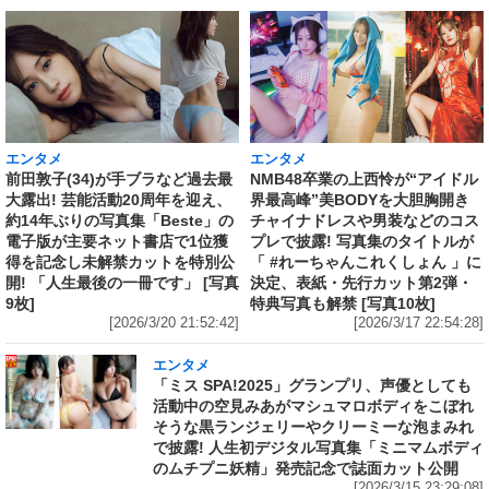
エンタメ
エンタメ
前田敦子(34)が手ブラなど過去最
NMB48卒業の上西怜が“アイドル
大露出! 芸能活動20周年を迎え、
界最高峰”美BODYを大胆胸開き
約14年ぶりの写真集「Beste」の
チャイナドレスや男装などのコス
電子版が主要ネット書店で1位獲
プレで披露! 写真集のタイトルが
得を記念し未解禁カットを特別公
「 #れーちゃんこれくしょん 」に
開! 「人生最後の一冊です」 [写真
決定、表紙・先行カット第2弾・
9枚]
特典写真も解禁 [写真10枚]
[2026/3/20 21:52:42]
[2026/3/17 22:54:28]
エンタメ
「ミス SPA!2025」グランプリ、声優としても
活動中の空見みあがマシュマロボディをこぼれ
そうな黒ランジェリーやクリーミーな泡まみれ
で披露! 人生初デジタル写真集「ミニマムボディ
のムチプニ妖精」発売記念で誌面カット公開
[2026/3/15 23:29:08]