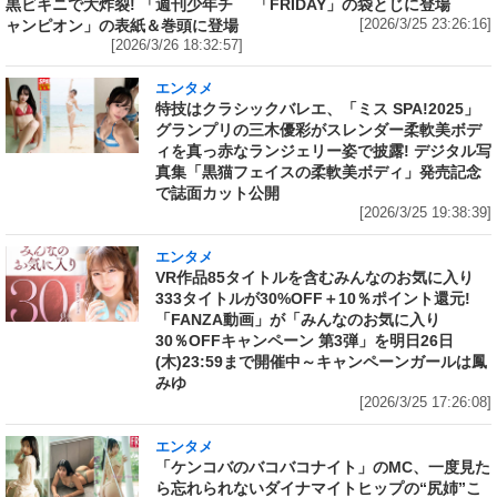
黒ビキニで大炸裂! 「週刊少年チ
「FRIDAY」の袋とじに登場
ャンピオン」の表紙＆巻頭に登場
[2026/3/25 23:26:16]
[2026/3/26 18:32:57]
エンタメ
特技はクラシックバレエ、「ミス SPA!2025」
グランプリの三木優彩がスレンダー柔軟美ボデ
ィを真っ赤なランジェリー姿で披露! デジタル写
真集「黒猫フェイスの柔軟美ボディ」発売記念
で誌面カット公開
[2026/3/25 19:38:39]
エンタメ
VR作品85タイトルを含むみんなのお気に入り
333タイトルが30%OFF＋10％ポイント還元!
「FANZA動画」が「みんなのお気に入り
30％OFFキャンペーン 第3弾」を明日26日
(木)23:59まで開催中～キャンペーンガールは鳳
みゆ
[2026/3/25 17:26:08]
エンタメ
「ケンコバのバコバコナイト」のMC、一度見た
ら忘れられないダイナマイトヒップの“尻姉”こ