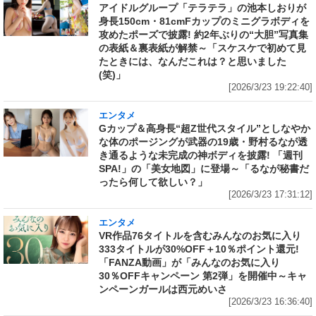
アイドルグループ「テラテラ」の池本しおりが
身長150cm・81cmFカップのミニグラボディを
攻めたポーズで披露! 約2年ぶりの“大胆”写真集
の表紙＆裏表紙が解禁～「スケスケで初めて見
たときには、なんだこれは？と思いました
(笑)」
[2026/3/23 19:22:40]
エンタメ
Gカップ＆高身長“超Z世代スタイル”としなやか
な体のポージングが武器の19歳・野村るなが透
き通るような未完成の神ボディを披露! 「週刊
SPA!」の「美女地図」に登場～「るなが秘書だ
ったら何して欲しい？」
[2026/3/23 17:31:12]
エンタメ
VR作品76タイトルを含むみんなのお気に入り
333タイトルが30%OFF＋10％ポイント還元!
「FANZA動画」が「みんなのお気に入り
30％OFFキャンペーン 第2弾」を開催中～キャ
ンペーンガールは西元めいさ
[2026/3/23 16:36:40]