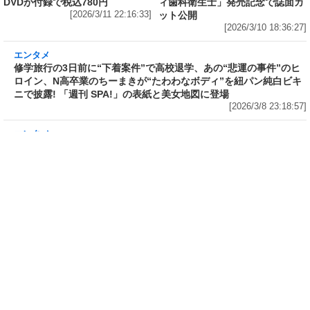
映画「冷たい熱帯魚」「恋の罪」
ミス SPA!2025グランプリ獲得、
で助演女優賞を受賞、2011年に園
歯科衛生士としての顔も持ち、コ
子温と結婚した神楽坂恵(44)が15
スプレイヤー＆撮影会モデルとし
年ぶりにIカップを披露した写真集
て活動中のるかが沖縄で豊満なバ
「はだいろ 遙」の完全未発表カッ
ストの白ビキニ姿を披露! 泡まみ
トが「FRIDAY」の袋とじに!
れにも! デジタル写真集「美ボデ
DVDが付録で税込780円
ィ歯科衛生士」発売記念で誌面カ
[2026/3/11 22:16:33]
ット公開
[2026/3/10 18:36:27]
エンタメ
修学旅行の3日前に“下着案件”で高校退学、あ
の“悲運の事件”のヒロイン、N高卒業のちーま
きが“たわわなボディ”を紐パン純白ビキニで披
露! 「週刊 SPA!」の表紙と美女地図に登場
[2026/3/8 23:18:57]
エンタメ
「メイビーME」のピンク色担当、アイドル界の
超新星・桜井ももが桃肌のド迫力ボディをラン
ジェリー姿で披露! 「週刊 SPA!」のグラビア界
の次世代スターを発掘する「美女検索」に登場
[2026/3/7 14:00:51]