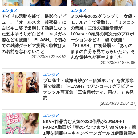
エンタメ
エンタメ
アイドル活動を経て、撮影会デビ
ミス中央2022グランプリ、女優・
ュー、「オールスター後夜祭」に
モデルとして活動し、「ミスコン
白ビキニ姿で出演して話題になっ
の悪魔」主演の加藤愛梨が
た五木ゆうりが白ビキニやメガネ
169cm・9頭身の異次元のプロポ
姿などを披露! 「FLASH」で初め
ーションをビキニ姿で披露!
ての雑誌グラビア挑戦～特技は人
「FLASH」に初登場～「ありの
の名前を忘れないこと
ままの自分を見てもらいたい。そ
[2026/3/30 22:53:52]
んな気持ちが芽生えました」
[2026/3/30 18:05:06]
エンタメ
プロ雀士・成海有紗が“三倍満ボディ”を変形水
着で披露! 「FLASH」でアンコールグラビア～
デジタル写真集「三倍満ボディ、再び。」も発
売
[2026/3/29 23:54:27]
エンタメ
8KVR作品含む人気の223作品が30%OFF!
FANZA動画が「春のパンツまつり30％OFF」第
1弾を開催中～キャンペーンガールは伊藤舞雪さ