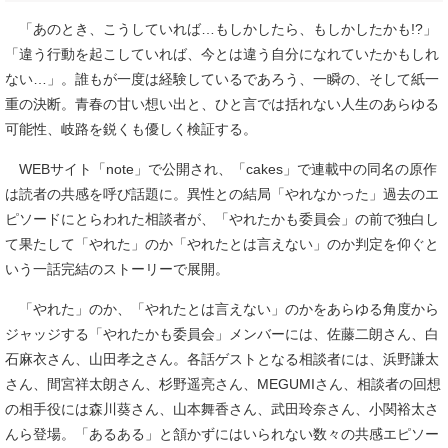
「あのとき、こうしていれば…もしかしたら、もしかしたかも!?」
「違う行動を起こしていれば、今とは違う自分になれていたかもしれ
ない…」。誰もが一度は経験しているであろう、一瞬の、そして紙一
重の決断。青春の甘い想い出と、ひと言では括れない人生のあらゆる
可能性、岐路を鋭くも優しく検証する。
WEBサイト「note」で公開され、「cakes」で連載中の同名の原作
は読者の共感を呼び話題に。異性との結局「やれなかった」過去のエ
ピソードにとらわれた相談者が、「やれたかも委員会」の前で独白し
て果たして「やれた」のか「やれたとは言えない」のか判定を仰ぐと
いう一話完結のストーリーで展開。
「やれた」のか、「やれたとは言えない」のかをあらゆる角度から
ジャッジする「やれたかも委員会」メンバーには、佐藤二朗さん、白
石麻衣さん、山田孝之さん。各話ゲストとなる相談者には、浜野謙太
さん、間宮祥太朗さん、杉野遥亮さん、MEGUMIさん、相談者の回想
の相手役には森川葵さん、山本舞香さん、武田玲奈さん、小関裕太さ
んら登場。「あるある」と頷かずにはいられない数々の共感エピソー