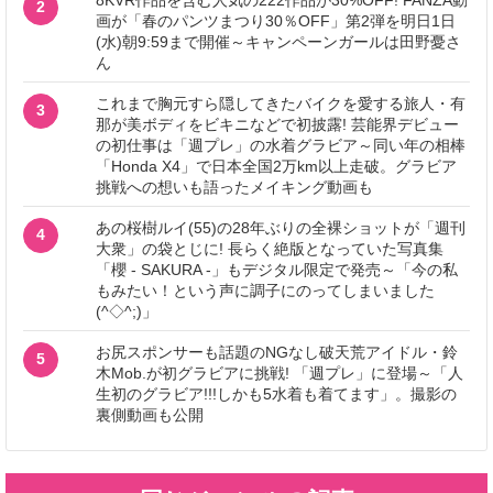
8KVR作品を含む人気の222作品が30%OFF! FANZA動
2
画が「春のパンツまつり30％OFF」第2弾を明日1日
(水)朝9:59まで開催～キャンペーンガールは田野憂さ
ん
これまで胸元すら隠してきたバイクを愛する旅人・有
3
那が美ボディをビキニなどで初披露! 芸能界デビュー
の初仕事は「週プレ」の水着グラビア～同い年の相棒
「Honda X4」で日本全国2万km以上走破。グラビア
挑戦への想いも語ったメイキング動画も
あの桜樹ルイ(55)の28年ぶりの全裸ショットが「週刊
4
大衆」の袋とじに! 長らく絶版となっていた写真集
「櫻 - SAKURA -」もデジタル限定で発売～「今の私
もみたい！という声に調子にのってしまいました
(^◇^;)」
お尻スポンサーも話題のNGなし破天荒アイドル・鈴
5
木Mob.が初グラビアに挑戦! 「週プレ」に登場～「人
生初のグラビア!!!しかも5水着も着てます」。撮影の
裏側動画も公開