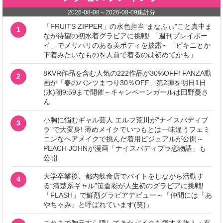
2026-08-08
～
2026-08-09
集計分
「FRUITS ZIPPER」の水色担当“まなふぃ”こと真中ま
1
なが待望の初水着グラビアに挑戦! 「週刊プレイボー
イ」でメリハリのある美ボディを披露～「ビキニとか
下着みたいなものを人前で着るのは初めてかも」
8KVR作品を含む人気の222作品が30%OFF! FANZA動
2
画が「春のパンツまつり30％OFF」第2弾を明日1日
(水)朝9:59まで開催～キャンペーンガールは田野憂さ
ん
小胸に悩むギャル芸人 エルフ荒川が“ナイスバディブ
3
ラ”で大変身! 薄めメイクでいつもとは一味違うフェミ
ニンなヘアメイクで挑んだ着用ビジュアルが公開～
PEACH JOHNが漫画「ナイスバディブラ恋物語」も
公開
大学卒業後、都内飲食店でバイトをしながら活動す
4
る“清楚系ギャル”笹倉彩が人生初のグラビアに挑戦!
「FLASH」で鮮烈グラビアデビュー～「仲間には『あ
やちゃみ』と呼ばれています(笑)」