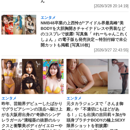
ん
[2026/3/28 20:14:19]
エンタメ
NMB48卒業の上西怜が“アイドル界最高峰”美
BODYを大胆胸開きチャイナドレスや男装など
のコスプレで披露! 写真集「 #れーちゃんこれく
しょん 」の電子版も発売決定～特別付録で未公
開カットも掲載 [写真10枚]
[2026/3/27 22:43:55]
エンタメ
エンタメ
昨年、芸能界デビューしたばかり
元タカラジェンヌで「さんま御
でグラビアシーンの頂点へ駆け上
殿」や「不適切にもほどがあ
がる大阪府出身の“奇跡のシンデ
る！」にも出演の吉田莉々加が9
レラガール”溝端葵の抜群のルッ
頭身プラチナBODYの極上SEXY
クスと衝撃美ボディがイエローや
限界ショットを初披露!