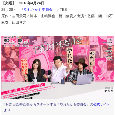
【火曜】 2018年4月24日
25：28～ 「
やれたかも委員会
」／TBS
原作：吉田貴司／脚本：山崎淳也、橋口俊貴／出演：佐藤二朗、白石
麻衣、山田孝之
4月24日25時28分からスタートする「やれたかも委員会」の
公式サイト
より