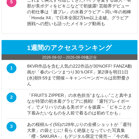
これまで胸元すら隠してきたバイクを愛する旅人・有
5
那が美ボディをビキニなどで初披露! 芸能界デビュー
の初仕事は「週プレ」の水着グラビア～同い年の相棒
「Honda X4」で日本全国2万km以上走破。グラビア
挑戦への想いも語ったメイキング動画も
1週間のアクセスランキング
2026-08-02
～
2026-08-09
集計分
8KVR作品を含む人気の222作品が30%OFF! FANZA動
1
画が「春のパンツまつり30％OFF」第2弾を明日1日
(水)朝9:59まで開催～キャンペーンガールは田野憂さ
ん
「FRUITS ZIPPER」の水色担当“まなふぃ”こと真中ま
2
なが待望の初水着グラビアに挑戦! 「週刊プレイボー
イ」でメリハリのある美ボディを披露～「ビキニとか
下着みたいなものを人前で着るのは初めてかも」
あの桜樹ルイ(55)の28年ぶりの全裸ショットが「週刊
3
大衆」の袋とじに! 長らく絶版となっていた写真集
「櫻 - SAKURA -」もデジタル限定で発売～「今の私