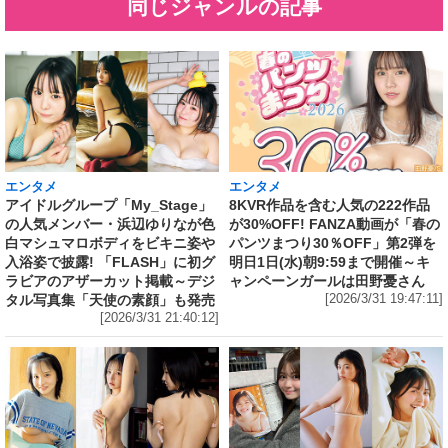
同じジャンルの記事
エンタメ
エンタメ
アイドルグループ「My_Stage」
8KVR作品を含む人気の222作品
の人気メンバー・浜辺ゆりなが色
が30%OFF! FANZA動画が「春の
白マシュマロボディをビキニ姿や
パンツまつり30％OFF」第2弾を
入浴姿で披露! 「FLASH」に初グ
明日1日(水)朝9:59まで開催～キ
ラビアのアザーカット掲載～デジ
ャンペーンガールは田野憂さん
タル写真集「天使の素顔」も発売
[2026/3/31 19:47:11]
[2026/3/31 21:40:12]