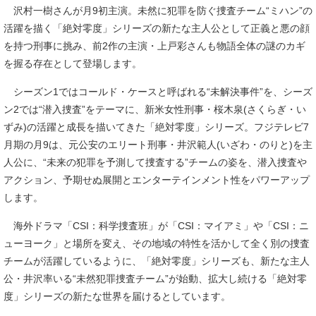
沢村一樹さんが月9初主演。未然に犯罪を防ぐ捜査チーム“ミハン”の
活躍を描く「絶対零度」シリーズの新たな主人公として正義と悪の顔
を持つ刑事に挑み、前2作の主演・上戸彩さんも物語全体の謎のカギ
を握る存在として登場します。
シーズン1ではコールド・ケースと呼ばれる“未解決事件”を、シーズ
ン2では“潜入捜査”をテーマに、新米女性刑事・桜木泉(さくらぎ・い
ずみ)の活躍と成長を描いてきた「絶対零度」シリーズ。フジテレビ7
月期の月9は、元公安のエリート刑事・井沢範人(いざわ・のりと)を主
人公に、“未来の犯罪を予測して捜査する”チームの姿を、潜入捜査や
アクション、予期せぬ展開とエンターテインメント性をパワーアップ
します。
海外ドラマ「CSI：科学捜査班」が「CSI：マイアミ」や「CSI：ニ
ューヨーク」と場所を変え、その地域の特性を活かして全く別の捜査
チームが活躍しているように、「絶対零度」シリーズも、新たな主人
公・井沢率いる“未然犯罪捜査チーム”が始動、拡大し続ける「絶対零
度」シリーズの新たな世界を届けるとしています。