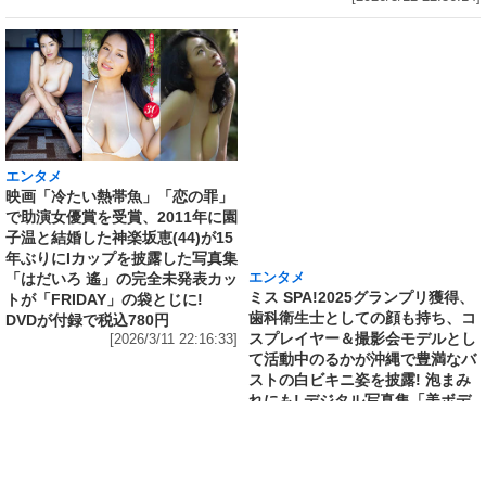
エンタメ
エンタメ
映画「冷たい熱帯魚」「恋の罪」
ミス SPA!2025グランプリ獲得、
で助演女優賞を受賞、2011年に園
歯科衛生士としての顔も持ち、コ
子温と結婚した神楽坂恵(44)が15
スプレイヤー＆撮影会モデルとし
年ぶりにIカップを披露した写真集
て活動中のるかが沖縄で豊満なバ
「はだいろ 遙」の完全未発表カッ
ストの白ビキニ姿を披露! 泡まみ
トが「FRIDAY」の袋とじに!
れにも! デジタル写真集「美ボデ
DVDが付録で税込780円
ィ歯科衛生士」発売記念で誌面カ
[2026/3/11 22:16:33]
ット公開
[2026/3/10 18:36:27]
エンタメ
修学旅行の3日前に“下着案件”で高校退学、あ
の“悲運の事件”のヒロイン、N高卒業のちーま
きが“たわわなボディ”を紐パン純白ビキニで披
露! 「週刊 SPA!」の表紙と美女地図に登場