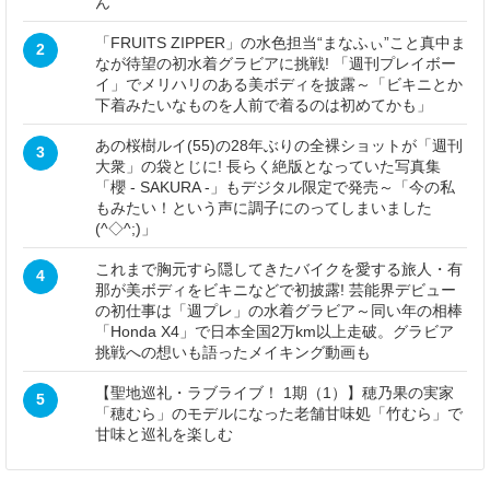
ん
「FRUITS ZIPPER」の水色担当“まなふぃ”こと真中ま
2
なが待望の初水着グラビアに挑戦! 「週刊プレイボー
イ」でメリハリのある美ボディを披露～「ビキニとか
下着みたいなものを人前で着るのは初めてかも」
あの桜樹ルイ(55)の28年ぶりの全裸ショットが「週刊
3
大衆」の袋とじに! 長らく絶版となっていた写真集
「櫻 - SAKURA -」もデジタル限定で発売～「今の私
もみたい！という声に調子にのってしまいました
(^◇^;)」
これまで胸元すら隠してきたバイクを愛する旅人・有
4
那が美ボディをビキニなどで初披露! 芸能界デビュー
の初仕事は「週プレ」の水着グラビア～同い年の相棒
「Honda X4」で日本全国2万km以上走破。グラビア
挑戦への想いも語ったメイキング動画も
【聖地巡礼・ラブライブ！ 1期（1）】穂乃果の実家
5
「穂むら」のモデルになった老舗甘味処「竹むら」で
甘味と巡礼を楽しむ