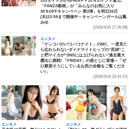
333タイトルが30%OFF＋10％ポイント還元!
「FANZA動画」が「みんなのお気に入り
30％OFFキャンペーン 第3弾」を明日26日
(木)23:59まで開催中～キャンペーンガールは鳳
みゆ
[2026/3/25 17:26:08]
エンタメ
「ケンコバのバコバコナイト」のMC、一度見た
ら忘れられないダイナマイトヒップの“尻姉”こ
と椚マイカが“SNSには上げられない”過去最大
露出に挑戦! 「FRIDAY」の袋とじに登場～「ぜ
ひ窮屈そうにしているお尻の全貌をご覧くださ
い!」
[2026/3/24 23:41:57]
エンタメ
エンタメ