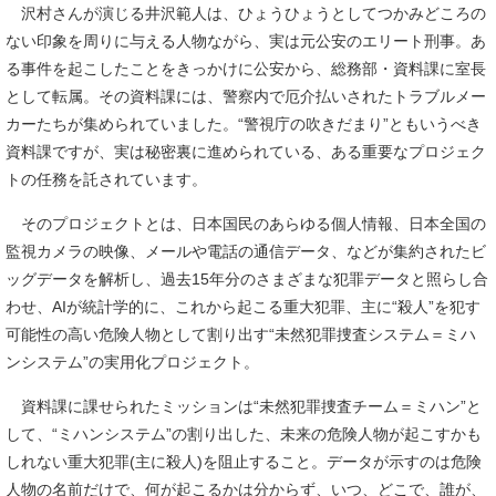
沢村さんが演じる井沢範人は、ひょうひょうとしてつかみどころの
ない印象を周りに与える人物ながら、実は元公安のエリート刑事。あ
る事件を起こしたことをきっかけに公安から、総務部・資料課に室長
として転属。その資料課には、警察内で厄介払いされたトラブルメー
カーたちが集められていました。“警視庁の吹きだまり”ともいうべき
資料課ですが、実は秘密裏に進められている、ある重要なプロジェク
トの任務を託されています。
そのプロジェクトとは、日本国民のあらゆる個人情報、日本全国の
監視カメラの映像、メールや電話の通信データ、などが集約されたビ
ッグデータを解析し、過去15年分のさまざまな犯罪データと照らし合
わせ、AIが統計学的に、これから起こる重大犯罪、主に“殺人”を犯す
可能性の高い危険人物として割り出す“未然犯罪捜査システム＝ミハ
ンシステム”の実用化プロジェクト。
資料課に課せられたミッションは“未然犯罪捜査チーム＝ミハン”と
して、“ミハンシステム”の割り出した、未来の危険人物が起こすかも
しれない重大犯罪(主に殺人)を阻止すること。データが示すのは危険
人物の名前だけで、何が起こるかは分からず、いつ、どこで、誰が、