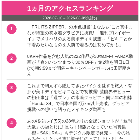
1ヵ月のアクセスランキング
2026-07-10
～
2026-08-09
集計分
「FRUITS ZIPPER」の水色担当“まなふぃ”こと真中ま
1
なが待望の初水着グラビアに挑戦! 「週刊プレイボー
イ」でメリハリのある美ボディを披露～「ビキニとか
下着みたいなものを人前で着るのは初めてかも」
8KVR作品を含む人気の222作品が30%OFF! FANZA動
2
画が「春のパンツまつり30％OFF」第2弾を明日1日
(水)朝9:59まで開催～キャンペーンガールは田野憂さ
ん
これまで胸元すら隠してきたバイクを愛する旅人・有
3
那が美ボディをビキニなどで初披露! 芸能界デビュー
の初仕事は「週プレ」の水着グラビア～同い年の相棒
「Honda X4」で日本全国2万km以上走破。グラビア
挑戦への想いも語ったメイキング動画も
あの桜樹ルイ(55)の28年ぶりの全裸ショットが「週刊
4
大衆」の袋とじに! 長らく絶版となっていた写真集
「櫻 - SAKURA -」もデジタル限定で発売～「今の私
もみたい！という声に調子にのってしまいました