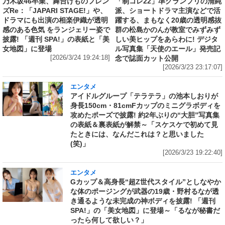
乃木坂46卒業、舞台けものフレン
「制コレ22」準グランプリの清純
ズRe：「JAPARI STAGE!」や、
派、ショートドラマ主演などで活
ドラマにも出演の相楽伊織が透明
躍する、まもなく20歳の透明感抜
感のある色気 をランジェリー姿で
群の松島かのんが教室でみずみず
披露! 「週刊 SPA!」の表紙と「美
しい美ヒップをあらわに! デジタ
女地図」に登場
ル写真集「天使のエール」発売記
[2026/3/24 19:24:18]
念で誌面カット公開
[2026/3/23 23:17:07]
エンタメ
アイドルグループ「テラテラ」の池本しおりが
身長150cm・81cmFカップのミニグラボディを
攻めたポーズで披露! 約2年ぶりの“大胆”写真集
の表紙＆裏表紙が解禁～「スケスケで初めて見
たときには、なんだこれは？と思いました
(笑)」
[2026/3/23 19:22:40]
エンタメ
Gカップ＆高身長“超Z世代スタイル”としなやか
な体のポージングが武器の19歳・野村るなが透
き通るような未完成の神ボディを披露! 「週刊
SPA!」の「美女地図」に登場～「るなが秘書だ
ったら何して欲しい？」