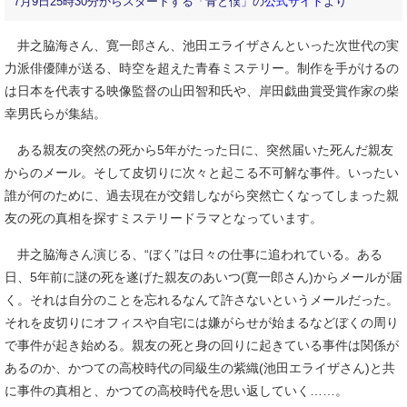
7月9日25時30分からスタートする「青と僕」の
公式サイト
より
井之脇海さん、寛一郎さん、池田エライザさんといった次世代の実
力派俳優陣が送る、時空を超えた青春ミステリー。制作を手がけるの
は日本を代表する映像監督の山田智和氏や、岸田戯曲賞受賞作家の柴
幸男氏らが集結。
ある親友の突然の死から5年がたった日に、突然届いた死んだ親友
からのメール。そして皮切りに次々と起こる不可解な事件。いったい
誰が何のために、過去現在が交錯しながら突然亡くなってしまった親
友の死の真相を探すミステリードラマとなっています。
井之脇海さん演じる、“ぼく”は日々の仕事に追われている。ある
日、5年前に謎の死を遂げた親友のあいつ(寛一郎さん)からメールが届
く。それは自分のことを忘れるなんて許さないというメールだった。
それを皮切りにオフィスや自宅には嫌がらせが始まるなどぼくの周り
で事件が起き始める。親友の死と身の回りに起きている事件は関係が
あるのか、かつての高校時代の同級生の紫織(池田エライザさん)と共
に事件の真相と、かつての高校時代を思い返していく……。