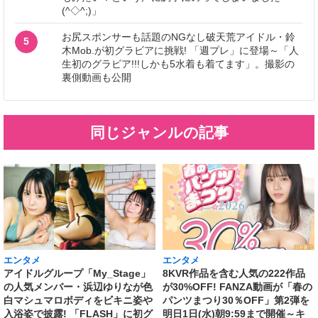
(^◇^;)」
お尻スポンサーも話題のNGなし破天荒アイドル・鈴
5
木Mob.が初グラビアに挑戦! 「週プレ」に登場～「人
生初のグラビア!!!しかも5水着も着てます」。撮影の
裏側動画も公開
同じジャンルの記事
エンタメ
エンタメ
アイドルグループ「My_Stage」
8KVR作品を含む人気の222作品
の人気メンバー・浜辺ゆりなが色
が30%OFF! FANZA動画が「春の
白マシュマロボディをビキニ姿や
パンツまつり30％OFF」第2弾を
入浴姿で披露! 「FLASH」に初グ
明日1日(水)朝9:59まで開催～キ