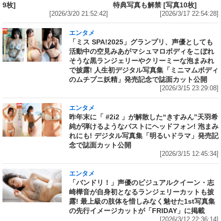
9枚]
特典写真も解禁 [写真10枚]
[2026/3/20 21:52:42]
[2026/3/17 22:54:28]
エンタメ
「ミス SPA!2025」グランプリ、声優としても
活動中の空見みあがマシュマロボディをこぼれ
そうな黒ランジェリーやクリーミーな泡まみれ
で披露! 人生初デジタル写真集「ミニマムボディ
のムチプニ妖精」発売記念で誌面カット公開
[2026/3/15 23:29:08]
エンタメ
昨年末に「 #2i2 」が解散した“きすみん”天羽希
純が弾けるようなバストにヘッドフォン! 泡まみ
れにも! デジタル写真集「明るいドラマ」発売記
念で誌面カット公開
[2026/3/15 12:45:34]
エンタメ
「バンドリ！」声優のビジュアルクイーン・志
崎樺音が自身初となるランジェリーカットも披
露! 最上級の肢体を惜しみなく魅せた1st写真集
の先行イメージカットが「FRIDAY」に掲載
[2026/3/12 22:36:14]