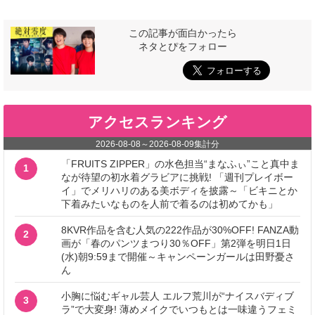
この記事が面白かったら
ネタとぴをフォロー
アクセスランキング
2026-08-08
～
2026-08-09
集計分
「FRUITS ZIPPER」の水色担当“まなふぃ”こと真中ま
1
なが待望の初水着グラビアに挑戦! 「週刊プレイボー
イ」でメリハリのある美ボディを披露～「ビキニとか
下着みたいなものを人前で着るのは初めてかも」
8KVR作品を含む人気の222作品が30%OFF! FANZA動
2
画が「春のパンツまつり30％OFF」第2弾を明日1日
(水)朝9:59まで開催～キャンペーンガールは田野憂さ
ん
小胸に悩むギャル芸人 エルフ荒川が“ナイスバディブ
3
ラ”で大変身! 薄めメイクでいつもとは一味違うフェミ