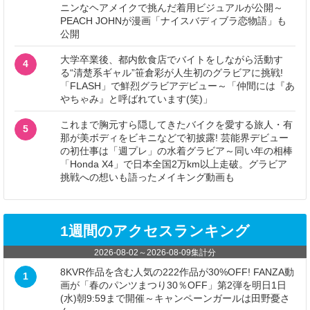
ニンなヘアメイクで挑んだ着用ビジュアルが公開～
PEACH JOHNが漫画「ナイスバディブラ恋物語」も
公開
大学卒業後、都内飲食店でバイトをしながら活動す
4
る“清楚系ギャル”笹倉彩が人生初のグラビアに挑戦!
「FLASH」で鮮烈グラビアデビュー～「仲間には『あ
やちゃみ』と呼ばれています(笑)」
これまで胸元すら隠してきたバイクを愛する旅人・有
5
那が美ボディをビキニなどで初披露! 芸能界デビュー
の初仕事は「週プレ」の水着グラビア～同い年の相棒
「Honda X4」で日本全国2万km以上走破。グラビア
挑戦への想いも語ったメイキング動画も
1週間のアクセスランキング
2026-08-02
～
2026-08-09
集計分
8KVR作品を含む人気の222作品が30%OFF! FANZA動
1
画が「春のパンツまつり30％OFF」第2弾を明日1日
(水)朝9:59まで開催～キャンペーンガールは田野憂さ