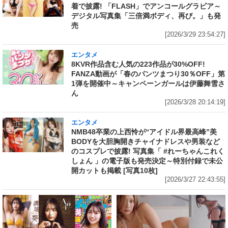
着で披露! 「FLASH」でアンコールグラビア～
デジタル写真集「三倍満ボディ、再び。」も発
売
[2026/3/29 23:54:27]
エンタメ
8KVR作品含む人気の223作品が30%OFF!
FANZA動画が「春のパンツまつり30％OFF」第
1弾を開催中～キャンペーンガールは伊藤舞雪さ
ん
[2026/3/28 20:14:19]
エンタメ
NMB48卒業の上西怜が“アイドル界最高峰”美
BODYを大胆胸開きチャイナドレスや男装など
のコスプレで披露! 写真集「 #れーちゃんこれく
しょん 」の電子版も発売決定～特別付録で未公
開カットも掲載 [写真10枚]
[2026/3/27 22:43:55]