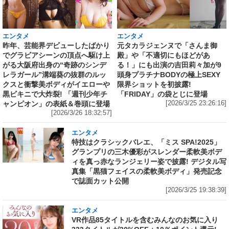
エンタメ
エンタメ
昨年、芸能界デビューしたばかり
元タカラジェンヌで「さんま御
でグラビアシーンの頂点へ駆け上
殿」や「不適切にもほどがあ
がる大阪府出身の“奇跡のシンデ
る！」にも出演の吉田莉々加が9
レラガール”溝端葵の抜群のルッ
頭身プラチナBODYの極上SEXY
クスと衝撃美ボディがイエローや
限界ショットを初披露!
黒ビキニで大炸裂! 「週刊少年チ
「FRIDAY」の袋とじに登場
ャンピオン」の表紙＆巻頭に登場
[2026/3/25 23:26:16]
[2026/3/26 18:32:57]
エンタメ
特技はクラシックバレエ、「ミス SPA!2025」
グランプリの三木優彩がスレンダー柔軟美ボデ
ィを真っ赤なランジェリー姿で披露! デジタル写
真集「黒猫フェイスの柔軟美ボディ」発売記念
で誌面カット公開
[2026/3/25 19:38:39]
エンタメ
VR作品85タイトルを含むみんなのお気に入り