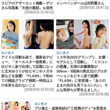
ラビアのアザーカット掲載～デジ
ャンペーンガールは田野憂さん
タル写真集「天使の素顔」も発売
[2026/3/31 19:47:11]
[2026/3/31 21:40:12]
エンタメ
エンタメ
アイドル活動を経て、撮影会デビ
ミス中央2022グランプリ、女優・
ュー、「オールスター後夜祭」に
モデルとして活動し、「ミスコン
白ビキニ姿で出演して話題になっ
の悪魔」主演の加藤愛梨が
た五木ゆうりが白ビキニやメガネ
169cm・9頭身の異次元のプロポ
姿などを披露! 「FLASH」で初め
ーションをビキニ姿で披露!
ての雑誌グラビア挑戦～特技は人
「FLASH」に初登場～「ありの
の名前を忘れないこと
ままの自分を見てもらいたい。そ
[2026/3/30 22:53:52]
んな気持ちが芽生えました」
[2026/3/30 18:05:06]
エンタメ
プロ雀士・成海有紗が“三倍満ボディ”を変形水