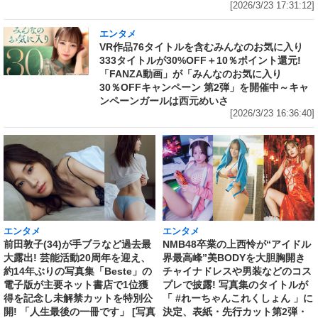
[2026/3/23 17:31:12]
エンタメ
VR作品76タイトルを含むみんなのお気に入り
333タイトルが30%OFF＋10％ポイント還元!
「FANZA動画」が「みんなのお気に入り
30％OFFキャンペーン 第2弾」を開催中～キャ
ンペーンガールは西元めいさ
[2026/3/23 16:36:40]
エンタメ
エンタメ
前田敦子(34)が手ブラなど過去最
NMB48卒業の上西怜が“アイドル
大露出! 芸能活動20周年を迎え、
界最高峰”美BODYを大胆胸開き
約14年ぶりの写真集「Beste」の
チャイナドレスや男装などのコス
電子版が主要ネット書店で1位獲
プレで披露! 写真集のタイトルが
得を記念し未解禁カットを特別公
「 #れーちゃんこれくしょん 」に
開! 「人生最後の一冊です」 [写真
決定、表紙・先行カット第2弾・