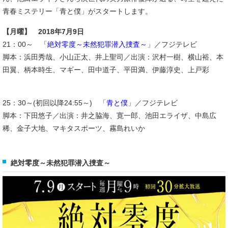
青春ミステリー「青と僕」がスタートします。
【月曜】 2018年7月9日
21：00～ 「
絶対零度～未然犯罪潜入捜査～
」／フジテレビ
脚本：浜田秀哉、小山正太、井上聖司／出演：沢村一樹、横山裕、本
田翼、柄本時生、マギー、田中道子、平田満、伊藤淳史、上戸彩
25：30～(初回以降24:55～) 「
青と僕
」／フジテレビ
脚本：下田悠子／出演：井之脇海、寛一郎、池田エライザ、中島広
稀、金子大地、マキタスポーツ、霧島れいか
絶対零度～未然犯罪潜入捜査～