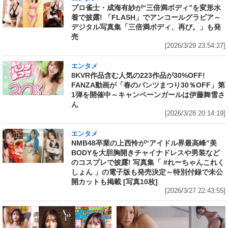
プロ雀士・成海有紗が“三倍満ボディ”を変形水
着で披露! 「FLASH」でアンコールグラビア～
デジタル写真集「三倍満ボディ、再び。」も発
売
[2026/3/29 23:54:27]
エンタメ
8KVR作品含む人気の223作品が30%OFF!
FANZA動画が「春のパンツまつり30％OFF」第
1弾を開催中～キャンペーンガールは伊藤舞雪さ
ん
[2026/3/28 20:14:19]
エンタメ
NMB48卒業の上西怜が“アイドル界最高峰”美
BODYを大胆胸開きチャイナドレスや男装など
のコスプレで披露! 写真集「 #れーちゃんこれく
しょん 」の電子版も発売決定～特別付録で未公
開カットも掲載 [写真10枚]
[2026/3/27 22:43:55]