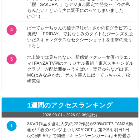
「櫻 - SAKURA -」もデジタル限定で発売～「今の私
もみたい！という声に調子にのってしまいました
(^◇^;)」
ぱーてぃーちゃんの信子(31)がまさかの初グラビアに
4
挑戦! 「FRIDAY」でおなじみのタイトなジーンズを脱
いだスキャンダラスなセクシーショットを衝撃の撮り
下ろし
地上波では見られない、新感覚セクシー女優バラエテ
5
ィ! FANZA TV初のオリジナル番組「東京スキャンダル
クラブ」が配信開始～うんぱい・架乃ゆらなど出演。
MCはみなみかわ、ゲスト芸人にぱーてぃちゃん、松
崎克俊
1週間のアクセスランキング
2026-08-01
～
2026-08-08
集計分
8KVR作品を含む人気の222作品が30%OFF! FANZA動
1
画が「春のパンツまつり30％OFF」第2弾を明日1日
(水)朝9:59まで開催～キャンペーンガールは田野憂さ