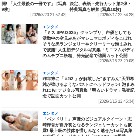
開! 「人生最後の一冊です」 [写真
決定、表紙・先行カット第2弾・
9枚]
特典写真も解禁 [写真10枚]
[2026/3/20 21:52:42]
[2026/3/17 22:54:28]
エンタメ
「ミス SPA!2025」グランプリ、声優としても
活動中の空見みあがマシュマロボディをこぼれ
そうな黒ランジェリーやクリーミーな泡まみれ
で披露! 人生初デジタル写真集「ミニマムボディ
のムチプニ妖精」発売記念で誌面カット公開
[2026/3/15 23:29:08]
エンタメ
昨年末に「 #2i2 」が解散した“きすみん”天羽希
純が弾けるようなバストにヘッドフォン! 泡まみ
れにも! デジタル写真集「明るいドラマ」発売記
念で誌面カット公開
[2026/3/15 12:45:34]
エンタメ
「バンドリ！」声優のビジュアルクイーン・志
崎樺音が自身初となるランジェリーカットも披
露! 最上級の肢体を惜しみなく魅せた1st写真集