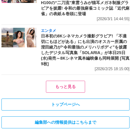
H100の“二刀流”東雲うみが猫耳メガネ制服グラ
ビアを披露! 令和の最強麻雀コミック誌「近代麻
雀」の表紙＆巻頭に登場
[2026/3/1 14:44:55]
エンタメ
日本初の8Kシネマカメラ撮影グラビア! 「不適
切にもほどがある」にも出演のオスカー所属の
澄田綾乃が“令和最強のメリハリボディ”を披露
したデジタル写真集「SOLARIA」が本日25日
(水)発売～8Kシネマ風本編映像も同時展開 [写真
9枚]
[2026/2/25 18:15:00]
もっと見る
トップページへ
編集部への情報提供はこちらまで