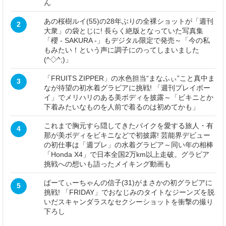
ん
あの桜樹ルイ(55)の28年ぶりの全裸ショットが「週刊
2
大衆」の袋とじに! 長らく絶版となっていた写真集
「櫻 - SAKURA -」もデジタル限定で発売～「今の私
もみたい！という声に調子にのってしまいました
(^◇^;)」
「FRUITS ZIPPER」の水色担当“まなふぃ”こと真中ま
3
なが待望の初水着グラビアに挑戦! 「週刊プレイボー
イ」でメリハリのある美ボディを披露～「ビキニとか
下着みたいなものを人前で着るのは初めてかも」
これまで胸元すら隠してきたバイクを愛する旅人・有
4
那が美ボディをビキニなどで初披露! 芸能界デビュー
の初仕事は「週プレ」の水着グラビア～同い年の相棒
「Honda X4」で日本全国2万km以上走破。グラビア
挑戦への想いも語ったメイキング動画も
ぱーてぃーちゃんの信子(31)がまさかの初グラビアに
5
挑戦! 「FRIDAY」でおなじみのタイトなジーンズを脱
いだスキャンダラスなセクシーショットを衝撃の撮り
下ろし