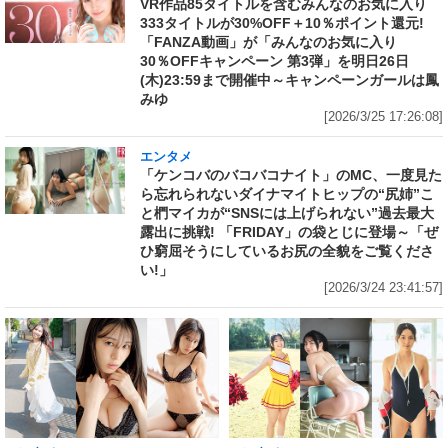
VR作品85タイトルを含むみんなのお気に入り
333タイトルが30%OFF＋10％ポイント還元!
「FANZA動画」が「みんなのお気に入り
30％OFFキャンペーン 第3弾」を明日26日
(木)23:59まで開催中～キャンペーンガールは鳳
みゆ
[2026/3/25 17:26:08]
エンタメ
「ケンコバのバコバコナイト」のMC、一度見た
ら忘れられないダイナマイトヒップの“尻姉”こ
と椚マイカが“SNSには上げられない”過去最大
露出に挑戦! 「FRIDAY」の袋とじに登場～「ぜ
ひ窮屈そうにしているお尻の全貌をご覧くださ
い!」
[2026/3/24 23:41:57]