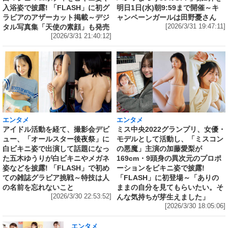
入浴姿で披露! 「FLASH」に初グ
明日1日(水)朝9:59まで開催～キ
ラビアのアザーカット掲載～デジ
ャンペーンガールは田野憂さん
タル写真集「天使の素顔」も発売
[2026/3/31 19:47:11]
[2026/3/31 21:40:12]
エンタメ
エンタメ
アイドル活動を経て、撮影会デビ
ミス中央2022グランプリ、女優・
ュー、「オールスター後夜祭」に
モデルとして活動し、「ミスコン
白ビキニ姿で出演して話題になっ
の悪魔」主演の加藤愛梨が
た五木ゆうりが白ビキニやメガネ
169cm・9頭身の異次元のプロポ
姿などを披露! 「FLASH」で初め
ーションをビキニ姿で披露!
ての雑誌グラビア挑戦～特技は人
「FLASH」に初登場～「ありの
の名前を忘れないこと
ままの自分を見てもらいたい。そ
[2026/3/30 22:53:52]
んな気持ちが芽生えました」
[2026/3/30 18:05:06]
エンタメ