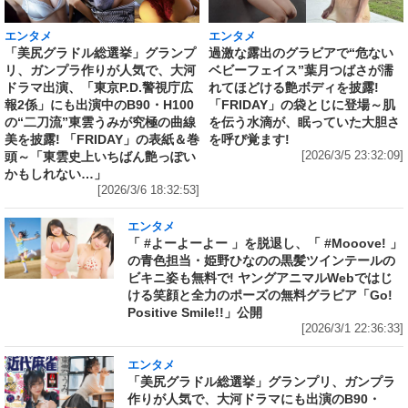
エンタメ
エンタメ
「美尻グラドル総選挙」グランプ
過激な露出のグラビアで“危ない
リ、ガンプラ作りが人気で、大河
ベビーフェイス”葉月つばさが濡
ドラマ出演、「東京P.D.警視庁広
れてほどける艶ボディを披露!
報2係」にも出演中のB90・H100
「FRIDAY」の袋とじに登場～肌
の“二刀流”東雲うみが究極の曲線
を伝う水滴が、眠っていた大胆さ
美を披露! 「FRIDAY」の表紙＆巻
を呼び覚ます!
頭～「東雲史上いちばん艶っぽい
[2026/3/5 23:32:09]
かもしれない…」
[2026/3/6 18:32:53]
エンタメ
「 #よーよーよー 」を脱退し、「 #Mooove! 」
の青色担当・姫野ひなのの黒髪ツインテールの
ビキニ姿も無料で! ヤングアニマルWebではじ
ける笑顔と全力のポーズの無料グラビア「Go!
Positive Smile!!」公開
[2026/3/1 22:36:33]
エンタメ
「美尻グラドル総選挙」グランプリ、ガンプラ
作りが人気で、大河ドラマにも出演のB90・