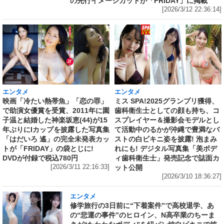
の先行イメージカットが「FRIDAY」に掲載
[2026/3/12 22:36:14]
エンタメ
エンタメ
映画「冷たい熱帯魚」「恋の罪」
ミス SPA!2025グランプリ獲得、
で助演女優賞を受賞、2011年に園
歯科衛生士としての顔も持ち、コ
子温と結婚した神楽坂恵(44)が15
スプレイヤー＆撮影会モデルとし
年ぶりにIカップを披露した写真集
て活動中のるかが沖縄で豊満なバ
「はだいろ 遙」の完全未発表カッ
ストの白ビキニ姿を披露! 泡まみ
トが「FRIDAY」の袋とじに!
れにも! デジタル写真集「美ボデ
DVDが付録で税込780円
ィ歯科衛生士」発売記念で誌面カ
[2026/3/11 22:16:33]
ット公開
[2026/3/10 18:36:27]
エンタメ
修学旅行の3日前に“下着案件”で高校退学、あ
の“悲運の事件”のヒロイン、N高卒業のちーま