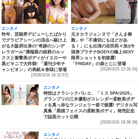
エンタメ
エンタメ
昨年、芸能界デビューしたばかり
元タカラジェンヌで「さんま御
でグラビアシーンの頂点へ駆け上
殿」や「不適切にもほどがあ
がる大阪府出身の“奇跡のシンデ
る！」にも出演の吉田莉々加が9
レラガール”溝端葵の抜群のルッ
頭身プラチナBODYの極上SEXY
クスと衝撃美ボディがイエローや
限界ショットを初披露!
黒ビキニで大炸裂! 「週刊少年チ
「FRIDAY」の袋とじに登場
ャンピオン」の表紙＆巻頭に登場
[2026/3/25 23:26:16]
[2026/3/26 18:32:57]
エンタメ
特技はクラシックバレエ、「ミス SPA!2025」
グランプリの三木優彩がスレンダー柔軟美ボデ
ィを真っ赤なランジェリー姿で披露! デジタル写
真集「黒猫フェイスの柔軟美ボディ」発売記念
で誌面カット公開
[2026/3/25 19:38:39]
エンタメ