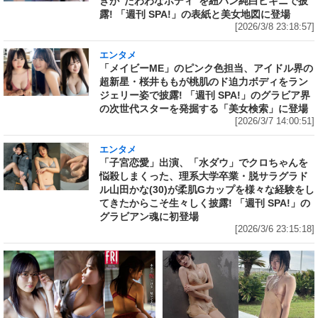
きが“たわわなボディ”を紐パン純白ビキニで披
露! 「週刊 SPA!」の表紙と美女地図に登場
[2026/3/8 23:18:57]
エンタメ
「メイビーME」のピンク色担当、アイドル界の
超新星・桜井ももが桃肌のド迫力ボディをラン
ジェリー姿で披露! 「週刊 SPA!」のグラビア界
の次世代スターを発掘する「美女検索」に登場
[2026/3/7 14:00:51]
エンタメ
「子宮恋愛」出演、「水ダウ」でクロちゃんを
悩殺しまくった、理系大学卒業・脱サラグラド
ル山田かな(30)が柔肌Gカップを様々な経験をし
てきたからこそ生々しく披露! 「週刊 SPA!」の
グラビアン魂に初登場
[2026/3/6 23:15:18]