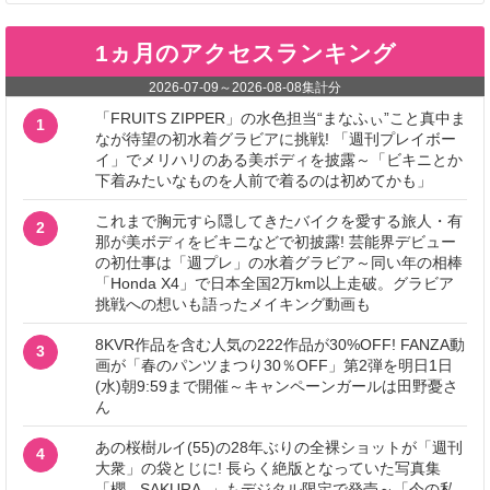
1ヵ月のアクセスランキング
2026-07-09
～
2026-08-08
集計分
「FRUITS ZIPPER」の水色担当“まなふぃ”こと真中ま
1
なが待望の初水着グラビアに挑戦! 「週刊プレイボー
イ」でメリハリのある美ボディを披露～「ビキニとか
下着みたいなものを人前で着るのは初めてかも」
これまで胸元すら隠してきたバイクを愛する旅人・有
2
那が美ボディをビキニなどで初披露! 芸能界デビュー
の初仕事は「週プレ」の水着グラビア～同い年の相棒
「Honda X4」で日本全国2万km以上走破。グラビア
挑戦への想いも語ったメイキング動画も
8KVR作品を含む人気の222作品が30%OFF! FANZA動
3
画が「春のパンツまつり30％OFF」第2弾を明日1日
(水)朝9:59まで開催～キャンペーンガールは田野憂さ
ん
あの桜樹ルイ(55)の28年ぶりの全裸ショットが「週刊
4
大衆」の袋とじに! 長らく絶版となっていた写真集
「櫻 - SAKURA -」もデジタル限定で発売～「今の私