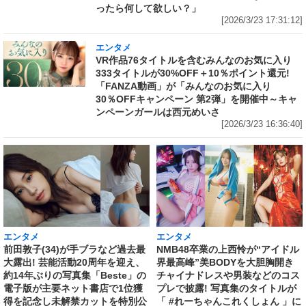
ったら何して欲しい？」
[2026/3/23 17:31:12]
エンタメ
VR作品76タイトルを含むみんなのお気に入り
333タイトルが30%OFF＋10％ポイント還元!
「FANZA動画」が「みんなのお気に入り
30％OFFキャンペーン 第2弾」を開催中～キャ
ンペーンガールは西元めいさ
[2026/3/23 16:36:40]
エンタメ
エンタメ
前田敦子(34)が手ブラなど過去最
NMB48卒業の上西怜が“アイドル
大露出! 芸能活動20周年を迎え、
界最高峰”美BODYを大胆胸開き
約14年ぶりの写真集「Beste」の
チャイナドレスや男装などのコス
電子版が主要ネット書店で1位獲
プレで披露! 写真集のタイトルが
得を記念し未解禁カットを特別公
「 #れーちゃんこれくしょん 」に