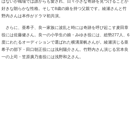
はないが職場では誰からも愛され、日々小さな奇跡を見つけることが
好きな朗らかな性格。そして8歳の娘を持つ父親です。綾瀬さんと竹
野内さんは本作がドラマ初共演。
さらに、亜希子、良一家族に波乱と時には奇跡を呼び起こす麦田章
役には佐藤健さん。良一の小学生の娘・みゆき役には、総勢277人、6
度にわたるオーディションで選ばれた横溝菜帆さんが。綾瀬演じる亜
希子の部下・田口朝正役には浅利陽介さん。竹野内さん演じる宮本良
一の上司・笠原廣乃進役には浅野和之さん。