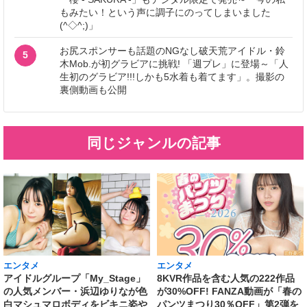
もみたい！という声に調子にのってしまいました
(^◇^;)」
お尻スポンサーも話題のNGなし破天荒アイドル・鈴
5
木Mob.が初グラビアに挑戦! 「週プレ」に登場～「人
生初のグラビア!!!しかも5水着も着てます」。撮影の
裏側動画も公開
同じジャンルの記事
エンタメ
エンタメ
アイドルグループ「My_Stage」
8KVR作品を含む人気の222作品
の人気メンバー・浜辺ゆりなが色
が30%OFF! FANZA動画が「春の
白マシュマロボディをビキニ姿や
パンツまつり30％OFF」第2弾を