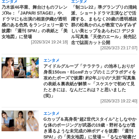
エンタメ
エンタメ
乃木坂46卒業、舞台けものフレン
「制コレ22」準グランプリの清純
ズRe：「JAPARI STAGE!」や、
派、ショートドラマ主演などで活
ドラマにも出演の相楽伊織が透明
躍する、まもなく20歳の透明感抜
感のある色気 をランジェリー姿で
群の松島かのんが教室でみずみず
披露! 「週刊 SPA!」の表紙と「美
しい美ヒップをあらわに! デジタ
女地図」に登場
ル写真集「天使のエール」発売記
[2026/3/24 19:24:18]
念で誌面カット公開
[2026/3/23 23:17:07]
エンタメ
アイドルグループ「テラテラ」の池本しおりが
身長150cm・81cmFカップのミニグラボディを
攻めたポーズで披露! 約2年ぶりの“大胆”写真集
の表紙＆裏表紙が解禁～「スケスケで初めて見
たときには、なんだこれは？と思いました
(笑)」
[2026/3/23 19:22:40]
エンタメ
Gカップ＆高身長“超Z世代スタイル”としなやか
な体のポージングが武器の19歳・野村るなが透
き通るような未完成の神ボディを披露! 「週刊
SPA!」の「美女地図」に登場～「るなが秘書だ