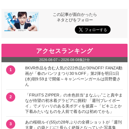
この記事が面白かったら
ネタとぴをフォロー
アクセスランキング
2026-08-07
～
2026-08-08
集計分
8KVR作品を含む人気の222作品が30%OFF! FANZA動
1
画が「春のパンツまつり30％OFF」第2弾を明日1日
(水)朝9:59まで開催～キャンペーンガールは田野憂さ
ん
「FRUITS ZIPPER」の水色担当“まなふぃ”こと真中ま
2
なが待望の初水着グラビアに挑戦! 「週刊プレイボー
イ」でメリハリのある美ボディを披露～「ビキニとか
下着みたいなものを人前で着るのは初めてかも」
あの桜樹ルイ(55)の28年ぶりの全裸ショットが「週刊
3
大衆」の袋とじに! 長らく絶版となっていた写真集