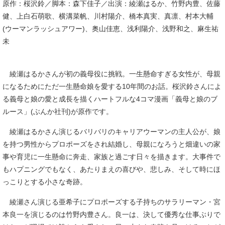
原作：桜沢鈴／脚本：森下佳子／出演：綾瀬はるか、竹野内豊、佐藤
健、上白石萌歌、横溝菜帆、川村陽介、橋本真実、真凛、村本大輔
(ウーマンラッシュアワー)、奥山佳恵、浅利陽介、浅野和之、麻生祐
未
綾瀬はるかさんが初の義母役に挑戦。一生懸命すぎる女性が、母親
になるためにただ一生懸命娘を愛する10年間のお話。桜沢鈴さんによ
る義母と娘の愛と成長を描くハートフルな4コマ漫画「義母と娘のブ
ルース」(ぶんか社刊)が原作です。
綾瀬はるかさん演じるバリバリのキャリアウーマンの主人公が、娘
を持つ男性からプロポーズをされ結婚し、母親になろうと畑違いの家
事や育児に一生懸命に奔走、家族と過ごす日々を描きます。大事件で
もハプニングでもなく、あたりまえの喜びや、悲しみ、そして時にほ
っこりとする小さな奇跡。
綾瀬さん演じる亜希子にプロポーズする子持ちのサラリーマン・宮
本良一を演じるのは竹野内豊さん。良一は、決して優秀な仕事ぶりで