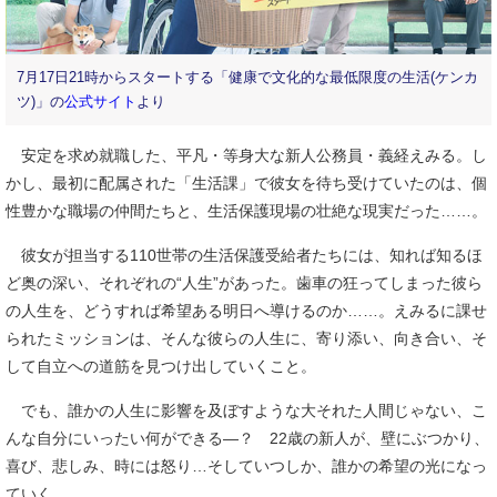
7月17日21時からスタートする「健康で文化的な最低限度の生活(ケンカ
ツ)」の
公式サイト
より
安定を求め就職した、平凡・等身大な新人公務員・義経えみる。し
かし、最初に配属された「生活課」で彼女を待ち受けていたのは、個
性豊かな職場の仲間たちと、生活保護現場の壮絶な現実だった……。
彼女が担当する110世帯の生活保護受給者たちには、知れば知るほ
ど奥の深い、それぞれの“人生”があった。歯車の狂ってしまった彼ら
の人生を、どうすれば希望ある明日へ導けるのか……。えみるに課せ
られたミッションは、そんな彼らの人生に、寄り添い、向き合い、そ
して自立への道筋を見つけ出していくこと。
でも、誰かの人生に影響を及ぼすような大それた人間じゃない、こ
んな自分にいったい何ができる―？ 22歳の新人が、壁にぶつかり、
喜び、悲しみ、時には怒り…そしていつしか、誰かの希望の光になっ
ていく……。