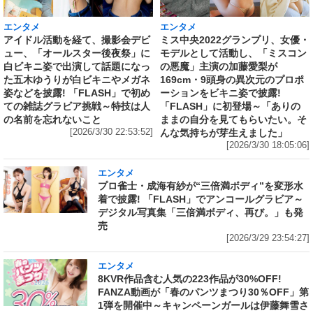
エンタメ
エンタメ
アイドル活動を経て、撮影会デビ
ミス中央2022グランプリ、女優・
ュー、「オールスター後夜祭」に
モデルとして活動し、「ミスコン
白ビキニ姿で出演して話題になっ
の悪魔」主演の加藤愛梨が
た五木ゆうりが白ビキニやメガネ
169cm・9頭身の異次元のプロポ
姿などを披露! 「FLASH」で初め
ーションをビキニ姿で披露!
ての雑誌グラビア挑戦～特技は人
「FLASH」に初登場～「ありの
の名前を忘れないこと
ままの自分を見てもらいたい。そ
[2026/3/30 22:53:52]
んな気持ちが芽生えました」
[2026/3/30 18:05:06]
エンタメ
プロ雀士・成海有紗が“三倍満ボディ”を変形水
着で披露! 「FLASH」でアンコールグラビア～
デジタル写真集「三倍満ボディ、再び。」も発
売
[2026/3/29 23:54:27]
エンタメ
8KVR作品含む人気の223作品が30%OFF!
FANZA動画が「春のパンツまつり30％OFF」第
1弾を開催中～キャンペーンガールは伊藤舞雪さ