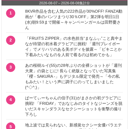
2026-08-07
～
2026-08-08
集計分
8KVR作品を含む人気の222作品が30%OFF! FANZA動
1
画が「春のパンツまつり30％OFF」第2弾を明日1日
(水)朝9:59まで開催～キャンペーンガールは田野憂さ
ん
「FRUITS ZIPPER」の水色担当“まなふぃ”こと真中ま
2
なが待望の初水着グラビアに挑戦! 「週刊プレイボー
イ」でメリハリのある美ボディを披露～「ビキニとか
下着みたいなものを人前で着るのは初めてかも」
あの桜樹ルイ(55)の28年ぶりの全裸ショットが「週刊
3
大衆」の袋とじに! 長らく絶版となっていた写真集
「櫻 - SAKURA -」もデジタル限定で発売～「今の私
もみたい！という声に調子にのってしまいました
(^◇^;)」
ぱーてぃーちゃんの信子(31)がまさかの初グラビアに
4
挑戦! 「FRIDAY」でおなじみのタイトなジーンズを脱
いだスキャンダラスなセクシーショットを衝撃の撮り
下ろし
地上波では見られない、新感覚セクシー女優バラエテ
5