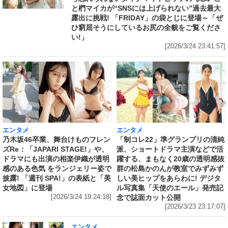
と椚マイカが“SNSには上げられない”過去最大
露出に挑戦! 「FRIDAY」の袋とじに登場～「ぜ
ひ窮屈そうにしているお尻の全貌をご覧くださ
い!」
[2026/3/24 23:41:57]
エンタメ
エンタメ
乃木坂46卒業、舞台けものフレン
「制コレ22」準グランプリの清純
ズRe：「JAPARI STAGE!」や、
派、ショートドラマ主演などで活
ドラマにも出演の相楽伊織が透明
躍する、まもなく20歳の透明感抜
感のある色気 をランジェリー姿で
群の松島かのんが教室でみずみず
披露! 「週刊 SPA!」の表紙と「美
しい美ヒップをあらわに! デジタ
女地図」に登場
ル写真集「天使のエール」発売記
[2026/3/24 19:24:18]
念で誌面カット公開
[2026/3/23 23:17:07]
エンタメ