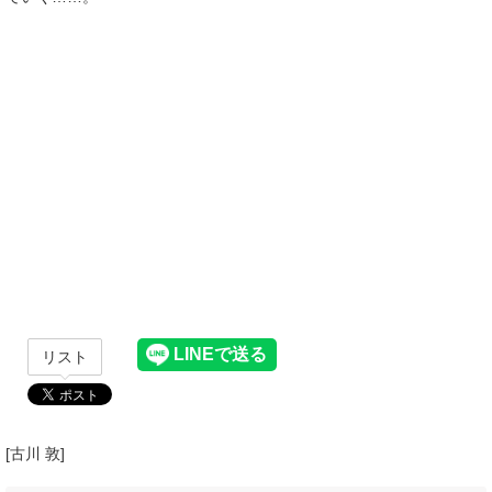
リスト
[古川 敦]