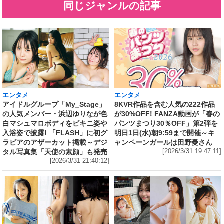
同じジャンルの記事
エンタメ
エンタメ
アイドルグループ「My_Stage」
8KVR作品を含む人気の222作品
の人気メンバー・浜辺ゆりなが色
が30%OFF! FANZA動画が「春の
白マシュマロボディをビキニ姿や
パンツまつり30％OFF」第2弾を
入浴姿で披露! 「FLASH」に初グ
明日1日(水)朝9:59まで開催～キ
ラビアのアザーカット掲載～デジ
ャンペーンガールは田野憂さん
タル写真集「天使の素顔」も発売
[2026/3/31 19:47:11]
[2026/3/31 21:40:12]