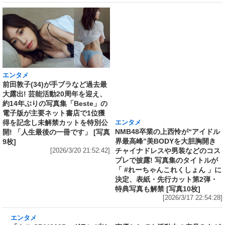
エンタメ
エンタメ
前田敦子(34)が手ブラなど過去最
NMB48卒業の上西怜が“アイドル
大露出! 芸能活動20周年を迎え、
界最高峰”美BODYを大胆胸開き
約14年ぶりの写真集「Beste」の
チャイナドレスや男装などのコス
電子版が主要ネット書店で1位獲
プレで披露! 写真集のタイトルが
得を記念し未解禁カットを特別公
「 #れーちゃんこれくしょん 」に
開! 「人生最後の一冊です」 [写真
決定、表紙・先行カット第2弾・
9枚]
特典写真も解禁 [写真10枚]
[2026/3/20 21:52:42]
[2026/3/17 22:54:28]
エンタメ
「ミス SPA!2025」グランプリ、声優としても
活動中の空見みあがマシュマロボディをこぼれ
そうな黒ランジェリーやクリーミーな泡まみれ
で披露! 人生初デジタル写真集「ミニマムボディ
のムチプニ妖精」発売記念で誌面カット公開