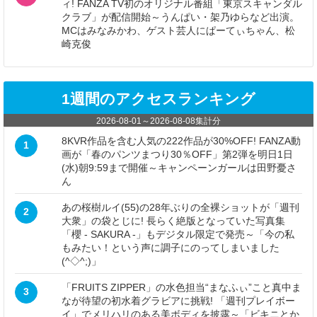
ィ! FANZA TV初のオリジナル番組「東京スキャンダル
クラブ」が配信開始～うんぱい・架乃ゆらなど出演。
MCはみなみかわ、ゲスト芸人にぱーてぃちゃん、松
崎克俊
1週間のアクセスランキング
2026-08-01
～
2026-08-08
集計分
8KVR作品を含む人気の222作品が30%OFF! FANZA動
1
画が「春のパンツまつり30％OFF」第2弾を明日1日
(水)朝9:59まで開催～キャンペーンガールは田野憂さ
ん
あの桜樹ルイ(55)の28年ぶりの全裸ショットが「週刊
2
大衆」の袋とじに! 長らく絶版となっていた写真集
「櫻 - SAKURA -」もデジタル限定で発売～「今の私
もみたい！という声に調子にのってしまいました
(^◇^;)」
「FRUITS ZIPPER」の水色担当“まなふぃ”こと真中ま
3
なが待望の初水着グラビアに挑戦! 「週刊プレイボー
イ」でメリハリのある美ボディを披露～「ビキニとか