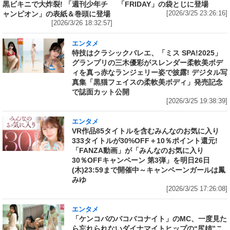
黒ビキニで大炸裂! 「週刊少年チ
「FRIDAY」の袋とじに登場
ャンピオン」の表紙＆巻頭に登場
[2026/3/25 23:26:16]
[2026/3/26 18:32:57]
エンタメ
特技はクラシックバレエ、「ミス SPA!2025」
グランプリの三木優彩がスレンダー柔軟美ボデ
ィを真っ赤なランジェリー姿で披露! デジタル写
真集「黒猫フェイスの柔軟美ボディ」発売記念
で誌面カット公開
[2026/3/25 19:38:39]
エンタメ
VR作品85タイトルを含むみんなのお気に入り
333タイトルが30%OFF＋10％ポイント還元!
「FANZA動画」が「みんなのお気に入り
30％OFFキャンペーン 第3弾」を明日26日
(木)23:59まで開催中～キャンペーンガールは鳳
みゆ
[2026/3/25 17:26:08]
エンタメ
「ケンコバのバコバコナイト」のMC、一度見た
ら忘れられないダイナマイトヒップの“尻姉”こ