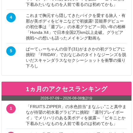
下着みたいなものを人前で着るのは初めてかも」
これまで胸元すら隠してきたバイクを愛する旅人・有
4
那が美ボディをビキニなどで初披露! 芸能界デビュー
の初仕事は「週プレ」の水着グラビア～同い年の相棒
「Honda X4」で日本全国2万km以上走破。グラビア
挑戦への想いも語ったメイキング動画も
ぱーてぃーちゃんの信子(31)がまさかの初グラビアに
5
挑戦! 「FRIDAY」でおなじみのタイトなジーンズを脱
いだスキャンダラスなセクシーショットを衝撃の撮り
下ろし
1ヵ月のアクセスランキング
2026-07-09
～
2026-08-08
集計分
「FRUITS ZIPPER」の水色担当“まなふぃ”こと真中ま
1
なが待望の初水着グラビアに挑戦! 「週刊プレイボー
イ」でメリハリのある美ボディを披露～「ビキニとか
下着みたいなものを人前で着るのは初めてかも」