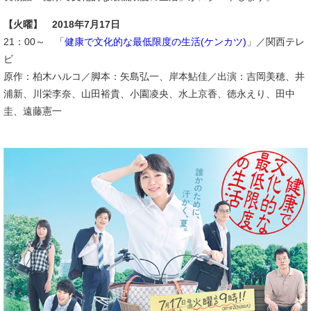
【火曜】 2018年7月17日
21：00～ 「
健康で文化的な最低限度の生活(ケンカツ)
」／関西テレ
ビ
原作：柏木ハルコ／脚本：矢島弘一、岸本鮎佳／出演：吉岡美穂、井
浦新、川栄李奈、山田裕貴、小園凌央、水上京香、徳永えり、田中
圭、遠藤憲一