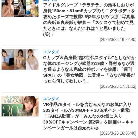
アイドルグループ「テラテラ」の池本しおりが
身長150cm・81cmFカップのミニグラボディを
攻めたポーズで披露! 約2年ぶりの“大胆”写真集
の表紙＆裏表紙が解禁～「スケスケで初めて見
たときには、なんだこれは？と思いました
(笑)」
[2026/3/23 19:22:40]
エンタメ
Gカップ＆高身長“超Z世代スタイル”としなやか
な体のポージングが武器の19歳・野村るなが透
き通るような未完成の神ボディを披露! 「週刊
SPA!」の「美女地図」に登場～「るなが秘書だ
ったら何して欲しい？」
[2026/3/23 17:31:12]
エンタメ
VR作品76タイトルを含むみんなのお気に入り
333タイトルが30%OFF＋10％ポイント還元!
「FANZA動画」が「みんなのお気に入り
30％OFFキャンペーン 第2弾」を開催中～キャ
ンペーンガールは西元めいさ
[2026/3/23 16:36:40]