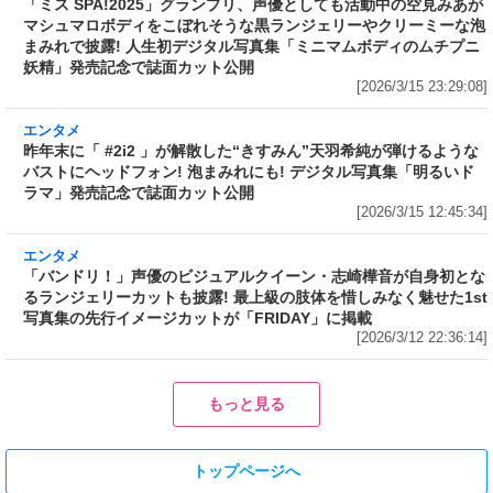
[2026/3/15 23:29:08]
エンタメ
昨年末に「 #2i2 」が解散した“きすみん”天羽希
純が弾けるようなバストにヘッドフォン! 泡まみ
れにも! デジタル写真集「明るいドラマ」発売記
念で誌面カット公開
[2026/3/15 12:45:34]
エンタメ
「バンドリ！」声優のビジュアルクイーン・志
崎樺音が自身初となるランジェリーカットも披
露! 最上級の肢体を惜しみなく魅せた1st写真集
の先行イメージカットが「FRIDAY」に掲載
[2026/3/12 22:36:14]
エンタメ
エンタメ