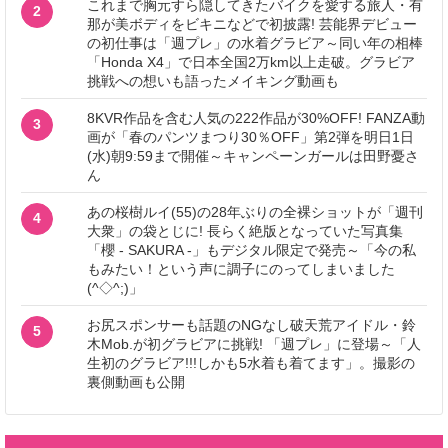
これまで胸元すら隠してきたバイクを愛する旅人・有
2
那が美ボディをビキニなどで初披露! 芸能界デビュー
の初仕事は「週プレ」の水着グラビア～同い年の相棒
「Honda X4」で日本全国2万km以上走破。グラビア
挑戦への想いも語ったメイキング動画も
8KVR作品を含む人気の222作品が30%OFF! FANZA動
3
画が「春のパンツまつり30％OFF」第2弾を明日1日
(水)朝9:59まで開催～キャンペーンガールは田野憂さ
ん
あの桜樹ルイ(55)の28年ぶりの全裸ショットが「週刊
4
大衆」の袋とじに! 長らく絶版となっていた写真集
「櫻 - SAKURA -」もデジタル限定で発売～「今の私
もみたい！という声に調子にのってしまいました
(^◇^;)」
お尻スポンサーも話題のNGなし破天荒アイドル・鈴
5
木Mob.が初グラビアに挑戦! 「週プレ」に登場～「人
生初のグラビア!!!しかも5水着も着てます」。撮影の
裏側動画も公開