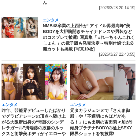
ん
[2026/3/28 20:14:19]
エンタメ
NMB48卒業の上西怜が“アイドル界最高峰”美
BODYを大胆胸開きチャイナドレスや男装など
のコスプレで披露! 写真集「 #れーちゃんこれく
しょん 」の電子版も発売決定～特別付録で未公
開カットも掲載 [写真10枚]
[2026/3/27 22:43:55]
エンタメ
エンタメ
昨年、芸能界デビューしたばかり
元タカラジェンヌで「さんま御
でグラビアシーンの頂点へ駆け上
殿」や「不適切にもほどがあ
がる大阪府出身の“奇跡のシンデ
る！」にも出演の吉田莉々加が9
レラガール”溝端葵の抜群のルッ
頭身プラチナBODYの極上SEXY
クスと衝撃美ボディがイエローや
限界ショットを初披露!