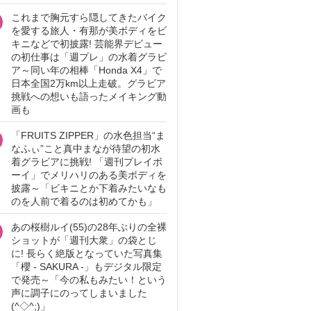
これまで胸元すら隠してきたバイク
を愛する旅人・有那が美ボディをビ
キニなどで初披露! 芸能界デビュー
の初仕事は「週プレ」の水着グラビ
ア～同い年の相棒「Honda X4」で
日本全国2万km以上走破。グラビア
挑戦への想いも語ったメイキング動
画も
「FRUITS ZIPPER」の水色担当“ま
なふぃ”こと真中まなが待望の初水
着グラビアに挑戦! 「週刊プレイボ
ーイ」でメリハリのある美ボディを
披露～「ビキニとか下着みたいなも
のを人前で着るのは初めてかも」
あの桜樹ルイ(55)の28年ぶりの全裸
ショットが「週刊大衆」の袋とじ
に! 長らく絶版となっていた写真集
「櫻 - SAKURA -」もデジタル限定
で発売～「今の私もみたい！という
声に調子にのってしまいました
(^◇^;)」