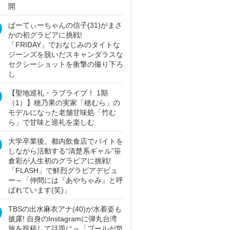
開
ぱーてぃーちゃんの信子(31)がまさ
かの初グラビアに挑戦!
「FRIDAY」でおなじみのタイトな
ジーンズを脱いだスキャンダラスな
セクシーショットを衝撃の撮り下ろ
し
【聖地巡礼・ラブライブ！ 1期
（1）】穂乃果の実家「穂むら」の
モデルになった老舗甘味処「竹む
ら」で甘味と巡礼を楽しむ
大学卒業後、都内飲食店でバイトを
しながら活動する“清楚系ギャル”笹
倉彩が人生初のグラビアに挑戦!
「FLASH」で鮮烈グラビアデビュ
ー～「仲間には『あやちゃみ』と呼
ばれています(笑)」
TBSの出水麻衣アナ(40)が水着姿も
披露! 自身のInstagramに弾丸台湾
旅を投稿して話題に～「プールが気