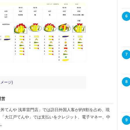
6
7
8
メージ)
運営
丼てんや 浅草雷門店」では訪日外国人客が約9割を占め、現
、「大江戸てんや」では支払いをクレジット、電子マネー、中
9
化。