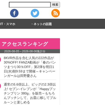
IT・スマホ
ネットの話題
アクセスランキング
2026-08-05
～
2026-08-06
集計分
8KVR作品を含む人気の222作品が
30%OFF! FANZA動画が「春のパン
ツまつり30％OFF」第2弾を明日1
日(水)朝9:59まで開催～キャンペー
ンガールは田野憂さん
通常の5.6倍以上、ビッグの2.3倍以
上! セブン‐イレブンが「Happyプッ
チンプリン 380g」を販売～もちろ
んプッチンして、お皿に移してプル
ル～ンと楽しめる