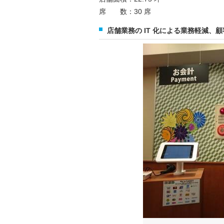
席 数：30 席
店舗業務の IT 化による業務軽減、