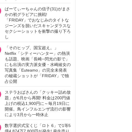
ぱーてぃーちゃんの信子(31)がまさ
かの初グラビアに挑戦!
「FRIDAY」でおなじみのタイトな
ジーンズを脱いだスキャンダラスな
セクシーショットを衝撃の撮り下ろ
し
「そのヒップ、国宝超え。」
Netflix「シティーハンター」の熱演
も話題、映画「長崎─閃光の影で」
にも出演の実力派女優・水崎綾女の
写真集「Euteamo」の完全未発表
の秘蔵ショットが「FRIDAY」で独
占公開
ステラおばさんの「クッキー詰め放
題」が6月から再開! 料金は200円値
上げの税込1,900円に～毎月19日に
開催。鳥インフルエンザ流行の影響
により3月から一時休止
数字選択式宝くじ「ロト 6」で1等5
億4,874万7,800円が発生! 発生売り