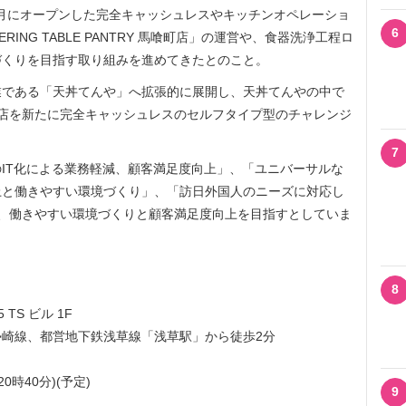
11月にオープンした完全キャッシュレスやキッチンオペレーショ
6
ING TABLE PANTRY 馬喰町店」の運営や、食器洗浄工程ロ
づくりを目指す取り組みを進めてきたとのこと。
である「天丼てんや」へ拡張的に展開し、天丼てんやの中で
店を新たに完全キャッシュレスのセルフタイプ型のチャレンジ
。
7
IT化による業務軽減、顧客満足度向上」、「ユニバーサルな
上と働きやすい環境づくり」、「訪日外国人のニーズに対応し
、働きやすい環境づくりと顧客満足度向上を目指すとしていま
8
TS ビル 1F
崎線、都営地下鉄浅草線「浅草駅」から徒歩2分
時40分)(予定)
9