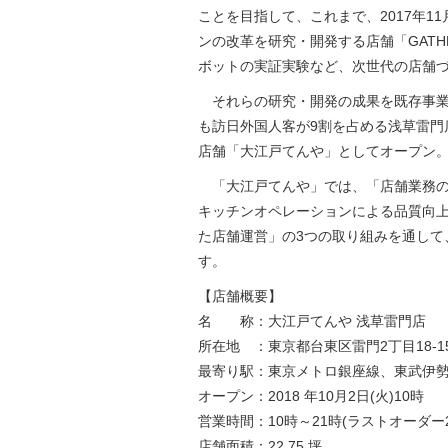
ことを目指して、これまで、2017年
ンの改革を研究・開発する店舗「GATHER
ボットの実証実験など、次世代の店舗
それらの研究・開発の成果を既存事業
も訪日外国人客が9割を占める浅草雷門
店舗「大江戸てんや」としてオープン
「大江戸てんや」では、「店舗業務の
キッチンオペレーションによる品質向
た店舗運営」の3つの取り組みを通して
す。
【店舗概要】
名 称：大江戸てんや 浅草雷門店
所在地 ：東京都台東区雷門2丁目18-15 
最寄り駅：東京メトロ銀座線、東武伊勢
オープン：2018 年10月2日(火)10時
営業時間：10時～21時(ラストオーダー20
店舗面積：22.75 坪