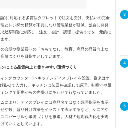
3
語)に対応する多言語タブレットで注文を受け、支払いの完全
管理とレジ締め精算が不要になり管理業務が軽減。独自に開発
幅広い決済手段に対応し、注文、会計、調理、提供までを一元的に
います。
の会話や従業員への「おもてなし」教育、商品の品質向上な
な店舗づくりを目指すとしています。
4
ョンによる品質向上と働きやすい環境づくり
ィングカウンター)へキッチンディスプレイを設置。従来はオ
文端末)で入力し、キッチンは伝票を確認して調理、味噌汁や麺
イミングで厨房からの声掛けにあわせて行なっていました。
ムにより、ディスプレイには商品名ではなく調理指示を表示
5
合せや数、盛り付け方法をイラストで表示するなど、シニアや
いユニバーサルな環境づくりを推進。人材の短期戦力化を実現
なげていくとしています。