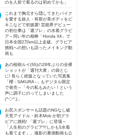
のを人前で着るのは初めてかも」
これまで胸元すら隠してきたバイク
を愛する旅人・有那が美ボディをビ
キニなどで初披露! 芸能界デビュー
の初仕事は「週プレ」の水着グラビ
ア～同い年の相棒「Honda X4」で
日本全国2万km以上走破。グラビア
挑戦への想いも語ったメイキング動
画も
あの桜樹ルイ(55)の28年ぶりの全裸
ショットが「週刊大衆」の袋とじ
に! 長らく絶版となっていた写真集
「櫻 - SAKURA -」もデジタル限定
で発売～「今の私もみたい！という
声に調子にのってしまいました
(^◇^;)」
お尻スポンサーも話題のNGなし破
天荒アイドル・鈴木Mob.が初グラ
ビアに挑戦! 「週プレ」に登場～
「人生初のグラビア!!!しかも5水着
も着てます」。撮影の裏側動画も公