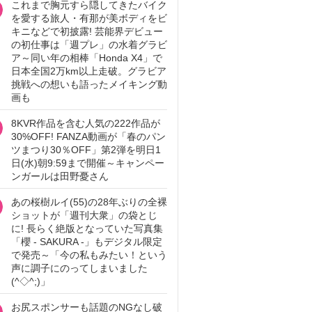
これまで胸元すら隠してきたバイク
を愛する旅人・有那が美ボディをビ
キニなどで初披露! 芸能界デビュー
の初仕事は「週プレ」の水着グラビ
ア～同い年の相棒「Honda X4」で
日本全国2万km以上走破。グラビア
挑戦への想いも語ったメイキング動
画も
8KVR作品を含む人気の222作品が
30%OFF! FANZA動画が「春のパン
ツまつり30％OFF」第2弾を明日1
日(水)朝9:59まで開催～キャンペー
ンガールは田野憂さん
あの桜樹ルイ(55)の28年ぶりの全裸
ショットが「週刊大衆」の袋とじ
に! 長らく絶版となっていた写真集
「櫻 - SAKURA -」もデジタル限定
で発売～「今の私もみたい！という
声に調子にのってしまいました
(^◇^;)」
お尻スポンサーも話題のNGなし破