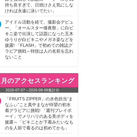
持ち良すぎて、日焼けさえ気にしな
ければ永遠に泳いでたい」
アイドル活動を経て、撮影会デビュ
ー、「オールスター後夜祭」に白ビ
キニ姿で出演して話題になった五木
ゆうりが白ビキニやメガネ姿などを
披露! 「FLASH」で初めての雑誌グ
ラビア挑戦～特技は人の名前を忘れ
ないこと
ヵ月のアクセスランキング
2026-07-07
～
2026-08-06
集計分
「FRUITS ZIPPER」の水色担当“ま
なふぃ”こと真中まなが待望の初水
着グラビアに挑戦! 「週刊プレイボ
ーイ」でメリハリのある美ボディを
披露～「ビキニとか下着みたいなも
のを人前で着るのは初めてかも」