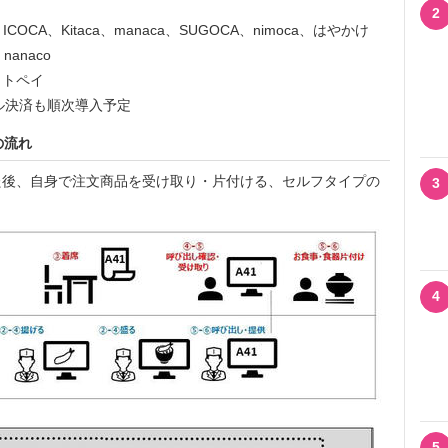
2
COCA、Kitaca、manaca、SUGOCA、nimoca、はやかけ
nanaco
ットペイ
バイル決済も順次導入予定
の流れ
後、自身で注文商品を受け取り・片付ける、セルフタイプの
3
4
5