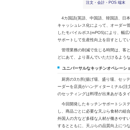
注文・会計・POS 端末
4カ国語(英語、中国語、韓国語、日本
キャッシュレス化によって、オーダー
したモバイルポス(mPOS)により、
サポートして生産性向上を目すとして
管理業務の削減で生じる時間は、客と
どにあて、より喜んでいただけるよう
ユニバーサルなキッチンオペレーシ
厨房の3カ所(揚げ場、盛り場、セッテ
ーダーを店員がハンディターミナル(注
のセッティングは料理が出来あがるタ
今回開発したキッチンサポートシステ
し、商品ごとに必要な天ぷら食材の組
外国人の方など多様な人材が働きやす
するとともに、天ぷらの品質向上につ