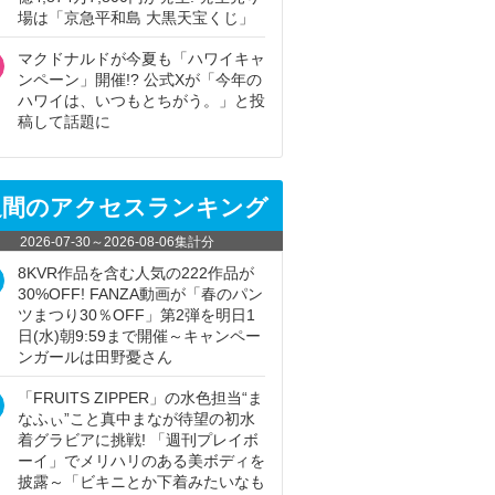
場は「京急平和島 大黒天宝くじ」
マクドナルドが今夏も「ハワイキャ
ンペーン」開催!? 公式Xが「今年の
ハワイは、いつもとちがう。」と投
稿して話題に
週間のアクセスランキング
2026-07-30
～
2026-08-06
集計分
8KVR作品を含む人気の222作品が
30%OFF! FANZA動画が「春のパン
ツまつり30％OFF」第2弾を明日1
日(水)朝9:59まで開催～キャンペー
ンガールは田野憂さん
「FRUITS ZIPPER」の水色担当“ま
なふぃ”こと真中まなが待望の初水
着グラビアに挑戦! 「週刊プレイボ
ーイ」でメリハリのある美ボディを
披露～「ビキニとか下着みたいなも