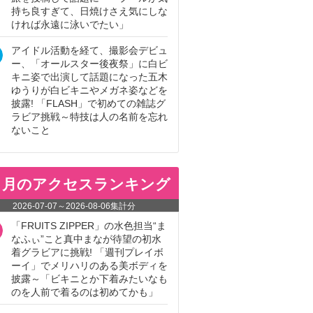
持ち良すぎて、日焼けさえ気にしな
ければ永遠に泳いでたい」
アイドル活動を経て、撮影会デビュ
ー、「オールスター後夜祭」に白ビ
キニ姿で出演して話題になった五木
ゆうりが白ビキニやメガネ姿などを
披露! 「FLASH」で初めての雑誌グ
ラビア挑戦～特技は人の名前を忘れ
ないこと
ヵ月のアクセスランキング
2026-07-07
～
2026-08-06
集計分
「FRUITS ZIPPER」の水色担当“ま
なふぃ”こと真中まなが待望の初水
着グラビアに挑戦! 「週刊プレイボ
ーイ」でメリハリのある美ボディを
披露～「ビキニとか下着みたいなも
のを人前で着るのは初めてかも」