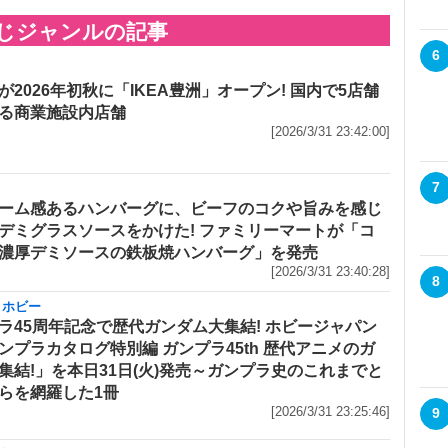
じジャンルの記事
6
が2026年初秋に「IKEA豊洲」オープン! 国内で5店舗
る商業施設内店舗
[2026/3/31 23:42:00]
7
ーム感あるハンバーグに、ビーフのコクや旨みを感じ
デミグラスソースをかけた! ファミリーマートが「コ
濃厚デミソースの鉄板焼ハンバーグ」を発売
[2026/3/31 23:40:28]
8
・ホビー
ラ45周年記念で歴代ガンダム大集結! ホビージャパン
ンプラカタログ特別編 ガンプラ45th 歴代アニメのガ
集結!」を本日31日(火)発売～ガンプラ史のこれまでと
らを網羅した1冊
[2026/3/31 23:25:46]
9