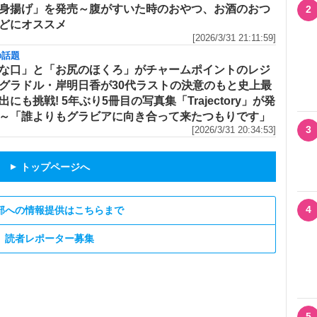
身揚げ」を発売～腹がすいた時のおやつ、お酒のおつ
2
どにオススメ
[2026/3/31 21:11:59]
の話題
な口」と「お尻のほくろ」がチャームポイントのレジ
グラドル・岸明日香が30代ラストの決意のもと史上最
出にも挑戦! 5年ぶり5冊目の写真集「Trajectory」が発
～「誰よりもグラビアに向き合って来たつもりです」
3
[2026/3/31 20:34:53]
トップページへ
▲
4
部への情報提供はこちらまで
読者レポーター募集
5