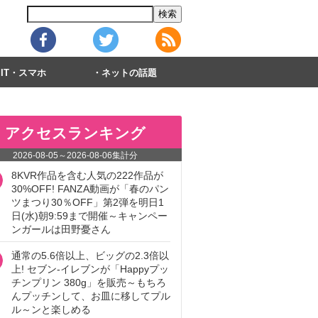
IT・スマホ
ネットの話題
アクセスランキング
2026-08-05
～
2026-08-06
集計分
8KVR作品を含む人気の222作品が
30%OFF! FANZA動画が「春のパン
ツまつり30％OFF」第2弾を明日1
日(水)朝9:59まで開催～キャンペー
ンガールは田野憂さん
通常の5.6倍以上、ビッグの2.3倍以
上! セブン‐イレブンが「Happyプッ
チンプリン 380g」を販売～もちろ
んプッチンして、お皿に移してプル
ル～ンと楽しめる