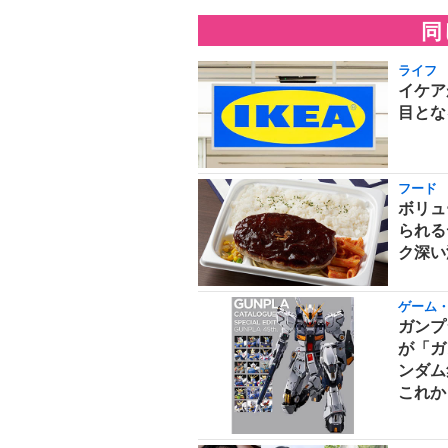
同
ライフ
イケア
目とな
フード
ボリュ
られる
ク深い
ゲーム
ガンプ
が「ガ
ンダム
これか