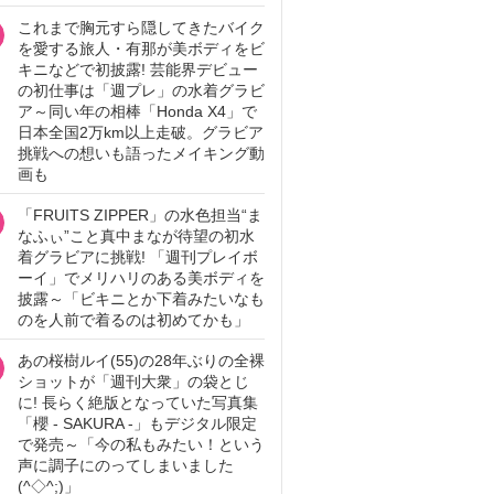
これまで胸元すら隠してきたバイク
を愛する旅人・有那が美ボディをビ
キニなどで初披露! 芸能界デビュー
の初仕事は「週プレ」の水着グラビ
ア～同い年の相棒「Honda X4」で
日本全国2万km以上走破。グラビア
挑戦への想いも語ったメイキング動
画も
「FRUITS ZIPPER」の水色担当“ま
なふぃ”こと真中まなが待望の初水
着グラビアに挑戦! 「週刊プレイボ
ーイ」でメリハリのある美ボディを
披露～「ビキニとか下着みたいなも
のを人前で着るのは初めてかも」
あの桜樹ルイ(55)の28年ぶりの全裸
ショットが「週刊大衆」の袋とじ
に! 長らく絶版となっていた写真集
「櫻 - SAKURA -」もデジタル限定
で発売～「今の私もみたい！という
声に調子にのってしまいました
(^◇^;)」