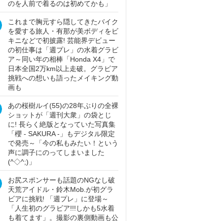
のを人前で着るのは初めてかも」
これまで胸元すら隠してきたバイク
を愛する旅人・有那が美ボディをビ
キニなどで初披露! 芸能界デビュー
の初仕事は「週プレ」の水着グラビ
ア～同い年の相棒「Honda X4」で
日本全国2万km以上走破。グラビア
挑戦への想いも語ったメイキング動
画も
あの桜樹ルイ(55)の28年ぶりの全裸
ショットが「週刊大衆」の袋とじ
に! 長らく絶版となっていた写真集
「櫻 - SAKURA -」もデジタル限定
で発売～「今の私もみたい！という
声に調子にのってしまいました
(^◇^;)」
お尻スポンサーも話題のNGなし破
天荒アイドル・鈴木Mob.が初グラ
ビアに挑戦! 「週プレ」に登場～
「人生初のグラビア!!!しかも5水着
も着てます」。撮影の裏側動画も公