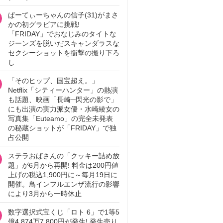
ぱーてぃーちゃんの信子(31)がまさ
かの初グラビアに挑戦!
「FRIDAY」でおなじみのタイトな
ジーンズを脱いだスキャンダラスな
セクシーショットを衝撃の撮り下ろ
し
「そのヒップ、国宝超え。」
Netflix「シティーハンター」の熱演
も話題、映画「長崎─閃光の影で」
にも出演の実力派女優・水崎綾女の
写真集「Euteamo」の完全未発表
の秘蔵ショットが「FRIDAY」で独
占公開
ステラおばさんの「クッキー詰め放
題」が6月から再開! 料金は200円値
上げの税込1,900円に～毎月19日に
開催。鳥インフルエンザ流行の影響
により3月から一時休止
数字選択式宝くじ「ロト 6」で1等5
億4,874万7,800円が発生! 発生売り