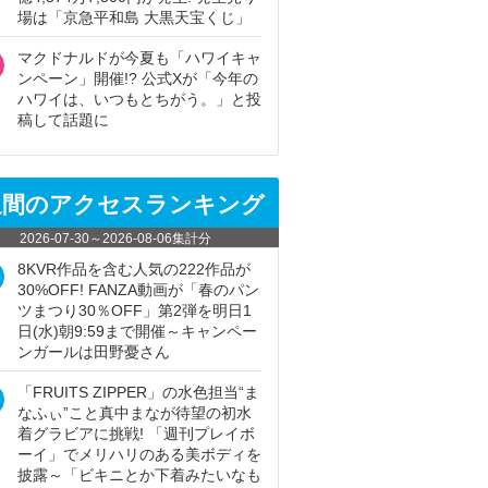
場は「京急平和島 大黒天宝くじ」
マクドナルドが今夏も「ハワイキャ
ンペーン」開催!? 公式Xが「今年の
ハワイは、いつもとちがう。」と投
稿して話題に
週間のアクセスランキング
2026-07-30
～
2026-08-06
集計分
8KVR作品を含む人気の222作品が
30%OFF! FANZA動画が「春のパン
ツまつり30％OFF」第2弾を明日1
日(水)朝9:59まで開催～キャンペー
ンガールは田野憂さん
「FRUITS ZIPPER」の水色担当“ま
なふぃ”こと真中まなが待望の初水
着グラビアに挑戦! 「週刊プレイボ
ーイ」でメリハリのある美ボディを
披露～「ビキニとか下着みたいなも