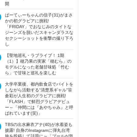
開
ぱーてぃーちゃんの信子(31)がまさ
かの初グラビアに挑戦!
「FRIDAY」でおなじみのタイトな
ジーンズを脱いだスキャンダラスな
セクシーショットを衝撃の撮り下ろ
し
【聖地巡礼・ラブライブ！ 1期
（1）】穂乃果の実家「穂むら」の
モデルになった老舗甘味処「竹む
ら」で甘味と巡礼を楽しむ
大学卒業後、都内飲食店でバイトを
しながら活動する“清楚系ギャル”笹
倉彩が人生初のグラビアに挑戦!
「FLASH」で鮮烈グラビアデビュ
ー～「仲間には『あやちゃみ』と呼
ばれています(笑)」
TBSの出水麻衣アナ(40)が水着姿も
披露! 自身のInstagramに弾丸台湾
旅を投稿して話題に～「プールが気