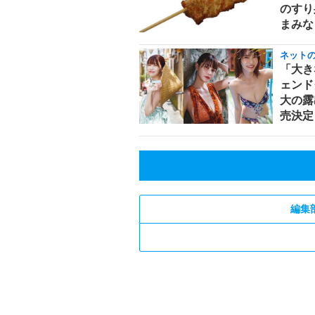
のすり
まみな
ネット
「大き
ェンド
大の露
売決定
編集