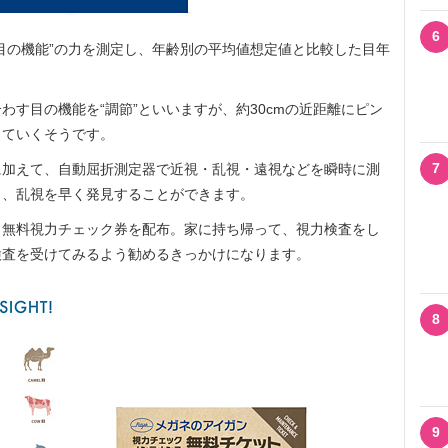
6
目の機能”の力を測定し、年齢別の平均値想定値と比較した目年
す目の機能を“調節”といいますが、約30cmの近距離にピン
していくそうです。
7
加えて、自動屈折測定器で近視・乱視・遠視などを瞬時に測
き、乱視を早く発見することができます。
無料視力チェック券を配布。家に持ち帰って、視力検査をし
検査を受けてみるよう勧めるきっかけになります。
8
9