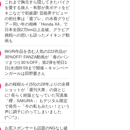
これまで胸元すら隠してきたバイク
を愛する旅人・有那が美ボディをビ
キニなどで初披露! 芸能界デビュー
の初仕事は「週プレ」の水着グラビ
ア～同い年の相棒「Honda X4」で
日本全国2万km以上走破。グラビア
挑戦への想いも語ったメイキング動
画も
8KVR作品を含む人気の222作品が
30%OFF! FANZA動画が「春のパン
ツまつり30％OFF」第2弾を明日1
日(水)朝9:59まで開催～キャンペー
ンガールは田野憂さん
あの桜樹ルイ(55)の28年ぶりの全裸
ショットが「週刊大衆」の袋とじ
に! 長らく絶版となっていた写真集
「櫻 - SAKURA -」もデジタル限定
で発売～「今の私もみたい！という
声に調子にのってしまいました
(^◇^;)」
お尻スポンサーも話題のNGなし破