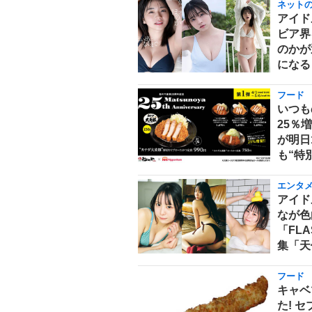
ネット
アイド
ビア界
のかが
になる
フード
いつも
25％
が明日
も“特
エンタ
アイド
なが色
「FL
集「天
フード
キャベ
た! 