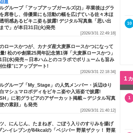
の話題
ルグループ「アップアップガールズ(2)」卒業後はグラ
を席巻し、俳優業にも活動の幅を広げている佐々木ほ
透明感あるビキニ姿も披露! デジタル写真集「思い出
10
まで」が本日31日(火)発売
[2026/3/31 22:49:18]
のロースかつが、カナダ産大麦豚ロースかつになって
増量! 松のや創業25周年記念第1弾「大麦豚ロースかつ」
1日(水)発売～日本ハムとのコラボでボリュームも旨み
別仕様”にアップデート!
[2026/3/31 22:18:34]
1
メ
ルグループ「My_Stage」の人気メンバー・浜辺ゆり
白マシュマロボディをビキニ姿や入浴姿で披露!
1
ASH」に初グラビアのアザーカット掲載～デジタル写真
使の素顔」も発売
[2026/3/31 21:40:12]
ツ、にんじん、たまねぎ、ごぼう入りのすりみを揚げ
セブン‐イレブンが84kcalの「ベジバー 野菜ザクッ！ 野菜