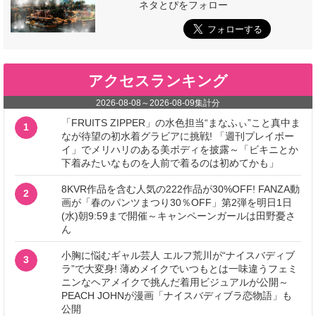
ネタとぴをフォロー
アクセスランキング
2026-08-08
～
2026-08-09
集計分
「FRUITS ZIPPER」の水色担当“まなふぃ”こと真中ま
1
なが待望の初水着グラビアに挑戦! 「週刊プレイボー
イ」でメリハリのある美ボディを披露～「ビキニとか
下着みたいなものを人前で着るのは初めてかも」
8KVR作品を含む人気の222作品が30%OFF! FANZA動
2
画が「春のパンツまつり30％OFF」第2弾を明日1日
(水)朝9:59まで開催～キャンペーンガールは田野憂さ
ん
小胸に悩むギャル芸人 エルフ荒川が“ナイスバディブ
3
ラ”で大変身! 薄めメイクでいつもとは一味違うフェミ
ニンなヘアメイクで挑んだ着用ビジュアルが公開～
PEACH JOHNが漫画「ナイスバディブラ恋物語」も
公開