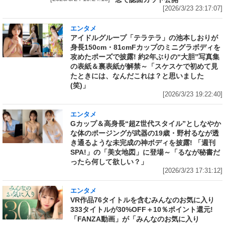
[2026/3/23 23:17:07]
エンタメ
アイドルグループ「テラテラ」の池本しおりが
身長150cm・81cmFカップのミニグラボディを
攻めたポーズで披露! 約2年ぶりの“大胆”写真集
の表紙＆裏表紙が解禁～「スケスケで初めて見
たときには、なんだこれは？と思いました
(笑)」
[2026/3/23 19:22:40]
エンタメ
Gカップ＆高身長“超Z世代スタイル”としなやか
な体のポージングが武器の19歳・野村るなが透
き通るような未完成の神ボディを披露! 「週刊
SPA!」の「美女地図」に登場～「るなが秘書だ
ったら何して欲しい？」
[2026/3/23 17:31:12]
エンタメ
VR作品76タイトルを含むみんなのお気に入り
333タイトルが30%OFF＋10％ポイント還元!
「FANZA動画」が「みんなのお気に入り