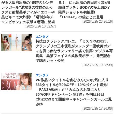
がる大阪府出身の“奇跡のシンデ
る！」にも出演の吉田莉々加が9
レラガール”溝端葵の抜群のルッ
頭身プラチナBODYの極上SEXY
クスと衝撃美ボディがイエローや
限界ショットを初披露!
黒ビキニで大炸裂! 「週刊少年チ
「FRIDAY」の袋とじに登場
ャンピオン」の表紙＆巻頭に登場
[2026/3/25 23:26:16]
[2026/3/26 18:32:57]
エンタメ
特技はクラシックバレエ、「ミス SPA!2025」
グランプリの三木優彩がスレンダー柔軟美ボデ
ィを真っ赤なランジェリー姿で披露! デジタル写
真集「黒猫フェイスの柔軟美ボディ」発売記念
で誌面カット公開
[2026/3/25 19:38:39]
エンタメ
VR作品85タイトルを含むみんなのお気に入り
333タイトルが30%OFF＋10％ポイント還元!
「FANZA動画」が「みんなのお気に入り
30％OFFキャンペーン 第3弾」を明日26日
(木)23:59まで開催中～キャンペーンガールは鳳
みゆ
[2026/3/25 17:26:08]