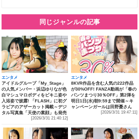
同じジャンルの記事
エンタメ
エンタメ
アイドルグループ「My_Stage」
8KVR作品を含む人気の222作品
の人気メンバー・浜辺ゆりなが色
が30%OFF! FANZA動画が「春の
白マシュマロボディをビキニ姿や
パンツまつり30％OFF」第2弾を
入浴姿で披露! 「FLASH」に初グ
明日1日(水)朝9:59まで開催～キ
ラビアのアザーカット掲載～デジ
ャンペーンガールは田野憂さん
タル写真集「天使の素顔」も発売
[2026/3/31 19:47:11]
[2026/3/31 21:40:12]