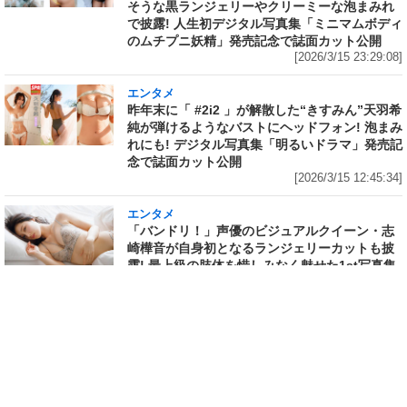
そうな黒ランジェリーやクリーミーな泡まみれ
で披露! 人生初デジタル写真集「ミニマムボディ
のムチプニ妖精」発売記念で誌面カット公開
[2026/3/15 23:29:08]
エンタメ
昨年末に「 #2i2 」が解散した“きすみん”天羽希
純が弾けるようなバストにヘッドフォン! 泡まみ
れにも! デジタル写真集「明るいドラマ」発売記
念で誌面カット公開
[2026/3/15 12:45:34]
エンタメ
「バンドリ！」声優のビジュアルクイーン・志
崎樺音が自身初となるランジェリーカットも披
露! 最上級の肢体を惜しみなく魅せた1st写真集
の先行イメージカットが「FRIDAY」に掲載
[2026/3/12 22:36:14]