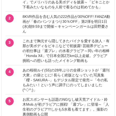
イ」でメリハリのある美ボディを披露～「ビキニとか
下着みたいなものを人前で着るのは初めてかも」
8KVR作品を含む人気の222作品が30%OFF! FANZA動
2
画が「春のパンツまつり30％OFF」第2弾を明日1日
(水)朝9:59まで開催～キャンペーンガールは田野憂さ
ん
これまで胸元すら隠してきたバイクを愛する旅人・有
3
那が美ボディをビキニなどで初披露! 芸能界デビュー
の初仕事は「週プレ」の水着グラビア～同い年の相棒
「Honda X4」で日本全国2万km以上走破。グラビア
挑戦への想いも語ったメイキング動画も
あの桜樹ルイ(55)の28年ぶりの全裸ショットが「週刊
4
大衆」の袋とじに! 長らく絶版となっていた写真集
「櫻 - SAKURA -」もデジタル限定で発売～「今の私
もみたい！という声に調子にのってしまいました
(^◇^;)」
お尻スポンサーも話題のNGなし破天荒アイドル・鈴
5
木Mob.が初グラビアに挑戦! 「週プレ」に登場～「人
生初のグラビア!!!しかも5水着も着てます」。撮影の
裏側動画も公開