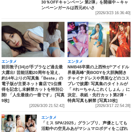
30％OFFキャンペーン 第2弾」を開催中～キャ
ンペーンガールは西元めいさ
[2026/3/23 16:36:40]
エンタメ
エンタメ
前田敦子(34)が手ブラなど過去最
NMB48卒業の上西怜が“アイドル
大露出! 芸能活動20周年を迎え、
界最高峰”美BODYを大胆胸開き
約14年ぶりの写真集「Beste」の
チャイナドレスや男装などのコス
電子版が主要ネット書店で1位獲
プレで披露! 写真集のタイトルが
得を記念し未解禁カットを特別公
「 #れーちゃんこれくしょん 」に
開! 「人生最後の一冊です」 [写真
決定、表紙・先行カット第2弾・
9枚]
特典写真も解禁 [写真10枚]
[2026/3/20 21:52:42]
[2026/3/17 22:54:28]
エンタメ
「ミス SPA!2025」グランプリ、声優としても
活動中の空見みあがマシュマロボディをこぼれ