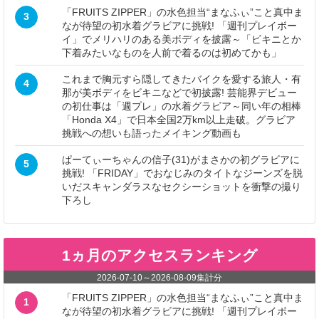
「FRUITS ZIPPER」の水色担当“まなふぃ”こと真中ま
3
なが待望の初水着グラビアに挑戦! 「週刊プレイボー
イ」でメリハリのある美ボディを披露～「ビキニとか
下着みたいなものを人前で着るのは初めてかも」
これまで胸元すら隠してきたバイクを愛する旅人・有
4
那が美ボディをビキニなどで初披露! 芸能界デビュー
の初仕事は「週プレ」の水着グラビア～同い年の相棒
「Honda X4」で日本全国2万km以上走破。グラビア
挑戦への想いも語ったメイキング動画も
ぱーてぃーちゃんの信子(31)がまさかの初グラビアに
5
挑戦! 「FRIDAY」でおなじみのタイトなジーンズを脱
いだスキャンダラスなセクシーショットを衝撃の撮り
下ろし
1ヵ月のアクセスランキング
2026-07-10
～
2026-08-09
集計分
「FRUITS ZIPPER」の水色担当“まなふぃ”こと真中ま
1
なが待望の初水着グラビアに挑戦! 「週刊プレイボー