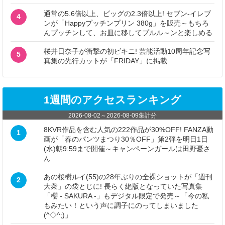
通常の5.6倍以上、ビッグの2.3倍以上! セブン‐イレブ
4
ンが「Happyプッチンプリン 380g」を販売～もちろ
んプッチンして、お皿に移してプルル～ンと楽しめる
桜井日奈子が衝撃の初ビキニ! 芸能活動10周年記念写
5
真集の先行カットが「FRIDAY」に掲載
1週間のアクセスランキング
2026-08-02
～
2026-08-09
集計分
8KVR作品を含む人気の222作品が30%OFF! FANZA動
1
画が「春のパンツまつり30％OFF」第2弾を明日1日
(水)朝9:59まで開催～キャンペーンガールは田野憂さ
ん
あの桜樹ルイ(55)の28年ぶりの全裸ショットが「週刊
2
大衆」の袋とじに! 長らく絶版となっていた写真集
「櫻 - SAKURA -」もデジタル限定で発売～「今の私
もみたい！という声に調子にのってしまいました
(^◇^;)」