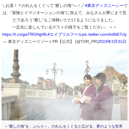
＼お湯！？のれんをくぐって“癒しの海”へ！／
#東京ディズニーシー
で
は、“冒険とイマジネーションの海”に加えて、みなさんが夢にまで見
たであろう“癒し”もご体験いただけるようになりました。
一足先に楽しんでいるゲストの様子をご覧ください。＞＞
https://t.co/gwTRGHgHlL
#エイプリルフール
pic.twitter.com/to8ti67cIy
— 東京ディズニーリゾートPR【公式】 (@TDR_PR)
2019年3月31日
～“癒しの海”を、ぶらり～。のれんをくぐると広がる、夢のような世界