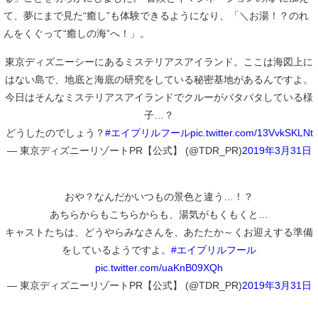
て、夢にまで見た“癒し”も体験できるようになり、「＼お湯！？のれ
んをくぐって“癒しの海”へ！」。
東京ディズニーシーにあるミステリアスアイランド。ここは海図上に
はない島で、地底と海底の研究をしている秘密基地があるんですよ。
今日はそんなミステリアスアイランドでクルーがバタバタしている様
子…？
どうしたのでしょう？
#エイプリルフール
pic.twitter.com/13VvkSKLNt
— 東京ディズニーリゾートPR【公式】 (@TDR_PR)
2019年3月31日
おや？なんだかいつもの景色と違う…！？
あちらからもこちらからも、湯気がもくもくと…
キャストたちは、どうやらみなさんを、あたたか～くお迎えする準備
をしているようですよ。
#エイプリルフール
pic.twitter.com/uaKnB09XQh
— 東京ディズニーリゾートPR【公式】 (@TDR_PR)
2019年3月31日