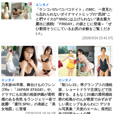
エンタメ
「ケンコバのバコバコナイト」のMC、一度見た
ら忘れられないダイナマイトヒップの“尻姉”こ
と椚マイカが“SNSには上げられない”過去最大
露出に挑戦! 「FRIDAY」の袋とじに登場～「ぜ
ひ窮屈そうにしているお尻の全貌をご覧くださ
い!」
[2026/3/24 23:41:57]
エンタメ
エンタメ
乃木坂46卒業、舞台けものフレン
「制コレ22」準グランプリの清純
ズRe：「JAPARI STAGE!」や、
派、ショートドラマ主演などで活
ドラマにも出演の相楽伊織が透明
躍する、まもなく20歳の透明感抜
感のある色気 をランジェリー姿で
群の松島かのんが教室でみずみず
披露! 「週刊 SPA!」の表紙と「美
しい美ヒップをあらわに! デジタ
女地図」に登場
ル写真集「天使のエール」発売記
[2026/3/24 19:24:18]
念で誌面カット公開