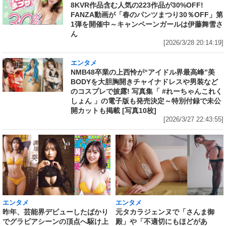
8KVR作品含む人気の223作品が30%OFF!
FANZA動画が「春のパンツまつり30％OFF」第
1弾を開催中～キャンペーンガールは伊藤舞雪さ
ん
[2026/3/28 20:14:19]
エンタメ
NMB48卒業の上西怜が“アイドル界最高峰”美
BODYを大胆胸開きチャイナドレスや男装など
のコスプレで披露! 写真集「 #れーちゃんこれく
しょん 」の電子版も発売決定～特別付録で未公
開カットも掲載 [写真10枚]
[2026/3/27 22:43:55]
エンタメ
エンタメ
昨年、芸能界デビューしたばかり
元タカラジェンヌで「さんま御
でグラビアシーンの頂点へ駆け上
殿」や「不適切にもほどがあ