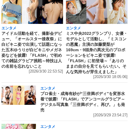
エンタメ
エンタメ
アイドル活動を経て、撮影会デビ
ミス中央2022グランプリ、女優・
ュー、「オールスター後夜祭」に
モデルとして活動し、「ミスコン
白ビキニ姿で出演して話題になっ
の悪魔」主演の加藤愛梨が
た五木ゆうりが白ビキニやメガネ
169cm・9頭身の異次元のプロポ
姿などを披露! 「FLASH」で初め
ーションをビキニ姿で披露!
ての雑誌グラビア挑戦～特技は人
「FLASH」に初登場～「ありの
の名前を忘れないこと
ままの自分を見てもらいたい。そ
[2026/3/30 22:53:52]
んな気持ちが芽生えました」
[2026/3/30 18:05:06]
エンタメ
プロ雀士・成海有紗が“三倍満ボディ”を変形水
着で披露! 「FLASH」でアンコールグラビア～
デジタル写真集「三倍満ボディ、再び。」も発
売
[2026/3/29 23:54:27]
エンタメ