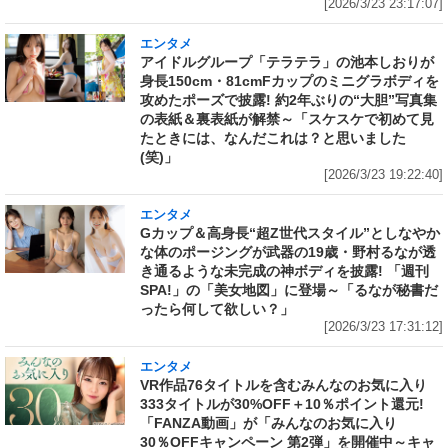
[2026/3/23 23:17:07]
エンタメ
アイドルグループ「テラテラ」の池本しおりが
身長150cm・81cmFカップのミニグラボディを
攻めたポーズで披露! 約2年ぶりの“大胆”写真集
の表紙＆裏表紙が解禁～「スケスケで初めて見
たときには、なんだこれは？と思いました
(笑)」
[2026/3/23 19:22:40]
エンタメ
Gカップ＆高身長“超Z世代スタイル”としなやか
な体のポージングが武器の19歳・野村るなが透
き通るような未完成の神ボディを披露! 「週刊
SPA!」の「美女地図」に登場～「るなが秘書だ
ったら何して欲しい？」
[2026/3/23 17:31:12]
エンタメ
VR作品76タイトルを含むみんなのお気に入り
333タイトルが30%OFF＋10％ポイント還元!
「FANZA動画」が「みんなのお気に入り
30％OFFキャンペーン 第2弾」を開催中～キャ