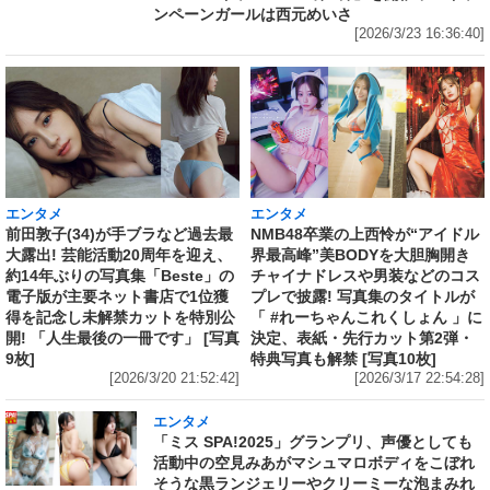
ンペーンガールは西元めいさ
[2026/3/23 16:36:40]
エンタメ
エンタメ
前田敦子(34)が手ブラなど過去最
NMB48卒業の上西怜が“アイドル
大露出! 芸能活動20周年を迎え、
界最高峰”美BODYを大胆胸開き
約14年ぶりの写真集「Beste」の
チャイナドレスや男装などのコス
電子版が主要ネット書店で1位獲
プレで披露! 写真集のタイトルが
得を記念し未解禁カットを特別公
「 #れーちゃんこれくしょん 」に
開! 「人生最後の一冊です」 [写真
決定、表紙・先行カット第2弾・
9枚]
特典写真も解禁 [写真10枚]
[2026/3/20 21:52:42]
[2026/3/17 22:54:28]
エンタメ
「ミス SPA!2025」グランプリ、声優としても
活動中の空見みあがマシュマロボディをこぼれ
そうな黒ランジェリーやクリーミーな泡まみれ