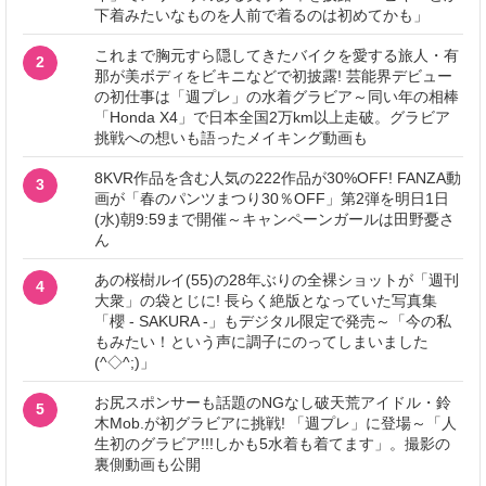
下着みたいなものを人前で着るのは初めてかも」
これまで胸元すら隠してきたバイクを愛する旅人・有
2
那が美ボディをビキニなどで初披露! 芸能界デビュー
の初仕事は「週プレ」の水着グラビア～同い年の相棒
「Honda X4」で日本全国2万km以上走破。グラビア
挑戦への想いも語ったメイキング動画も
8KVR作品を含む人気の222作品が30%OFF! FANZA動
3
画が「春のパンツまつり30％OFF」第2弾を明日1日
(水)朝9:59まで開催～キャンペーンガールは田野憂さ
ん
あの桜樹ルイ(55)の28年ぶりの全裸ショットが「週刊
4
大衆」の袋とじに! 長らく絶版となっていた写真集
「櫻 - SAKURA -」もデジタル限定で発売～「今の私
もみたい！という声に調子にのってしまいました
(^◇^;)」
お尻スポンサーも話題のNGなし破天荒アイドル・鈴
5
木Mob.が初グラビアに挑戦! 「週プレ」に登場～「人
生初のグラビア!!!しかも5水着も着てます」。撮影の
裏側動画も公開