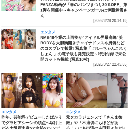
FANZA動画が「春のパンツまつり30％OFF」第
1弾を開催中～キャンペーンガールは伊藤舞雪さ
ん
[2026/3/28 20:14:19]
エンタメ
NMB48卒業の上西怜が“アイドル界最高峰”美
BODYを大胆胸開きチャイナドレスや男装など
のコスプレで披露! 写真集「 #れーちゃんこれく
しょん 」の電子版も発売決定～特別付録で未公
開カットも掲載 [写真10枚]
[2026/3/27 22:43:55]
エンタメ
エンタメ
昨年、芸能界デビューしたばかり
元タカラジェンヌで「さんま御
でグラビアシーンの頂点へ駆け上
殿」や「不適切にもほどがあ
がる大阪府出身の“奇跡のシンデ
る！」にも出演の吉田莉々加が9