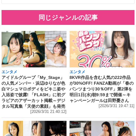
同じジャンルの記事
エンタメ
エンタメ
アイドルグループ「My_Stage」
8KVR作品を含む人気の222作品
の人気メンバー・浜辺ゆりなが色
が30%OFF! FANZA動画が「春の
白マシュマロボディをビキニ姿や
パンツまつり30％OFF」第2弾を
入浴姿で披露! 「FLASH」に初グ
明日1日(水)朝9:59まで開催～キ
ラビアのアザーカット掲載～デジ
ャンペーンガールは田野憂さん
タル写真集「天使の素顔」も発売
[2026/3/31 19:47:11]
[2026/3/31 21:40:12]