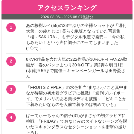
アクセスランキング
2026-08-06
～
2026-08-07
集計分
あの桜樹ルイ(55)の28年ぶりの全裸ショットが「週刊
1
大衆」の袋とじに! 長らく絶版となっていた写真集
「櫻 - SAKURA -」もデジタル限定で発売～「今の私
もみたい！という声に調子にのってしまいました
(^◇^;)」
8KVR作品を含む人気の222作品が30%OFF! FANZA動
2
画が「春のパンツまつり30％OFF」第2弾を明日1日
(水)朝9:59まで開催～キャンペーンガールは田野憂さ
ん
「FRUITS ZIPPER」の水色担当“まなふぃ”こと真中ま
3
なが待望の初水着グラビアに挑戦! 「週刊プレイボー
イ」でメリハリのある美ボディを披露～「ビキニとか
下着みたいなものを人前で着るのは初めてかも」
ぱーてぃーちゃんの信子(31)がまさかの初グラビアに
4
挑戦! 「FRIDAY」でおなじみのタイトなジーンズを脱
いだスキャンダラスなセクシーショットを衝撃の撮り
下ろし