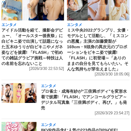
エンタメ
エンタメ
アイドル活動を経て、撮影会デビ
ミス中央2022グランプリ、女優・
ュー、「オールスター後夜祭」に
モデルとして活動し、「ミスコン
白ビキニ姿で出演して話題になっ
の悪魔」主演の加藤愛梨が
た五木ゆうりが白ビキニやメガネ
169cm・9頭身の異次元のプロポ
姿などを披露! 「FLASH」で初め
ーションをビキニ姿で披露!
ての雑誌グラビア挑戦～特技は人
「FLASH」に初登場～「ありの
の名前を忘れないこと
ままの自分を見てもらいたい。そ
[2026/3/30 22:53:52]
んな気持ちが芽生えました」
[2026/3/30 18:05:06]
エンタメ
プロ雀士・成海有紗が“三倍満ボディ”を変形水
着で披露! 「FLASH」でアンコールグラビア～
デジタル写真集「三倍満ボディ、再び。」も発
売
[2026/3/29 23:54:27]
エンタメ
8KVR作品含む人気の223作品が30%OFF!