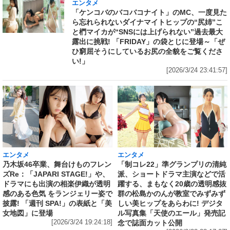
エンタメ
「ケンコバのバコバコナイト」のMC、一度見た
ら忘れられないダイナマイトヒップの“尻姉”こ
と椚マイカが“SNSには上げられない”過去最大
露出に挑戦! 「FRIDAY」の袋とじに登場～「ぜ
ひ窮屈そうにしているお尻の全貌をご覧くださ
い!」
[2026/3/24 23:41:57]
エンタメ
エンタメ
乃木坂46卒業、舞台けものフレン
「制コレ22」準グランプリの清純
ズRe：「JAPARI STAGE!」や、
派、ショートドラマ主演などで活
ドラマにも出演の相楽伊織が透明
躍する、まもなく20歳の透明感抜
感のある色気 をランジェリー姿で
群の松島かのんが教室でみずみず
披露! 「週刊 SPA!」の表紙と「美
しい美ヒップをあらわに! デジタ
女地図」に登場
ル写真集「天使のエール」発売記
[2026/3/24 19:24:18]
念で誌面カット公開