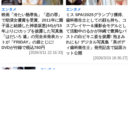
エンタメ
エンタメ
映画「冷たい熱帯魚」「恋の罪」
ミス SPA!2025グランプリ獲得、
で助演女優賞を受賞、2011年に園
歯科衛生士としての顔も持ち、コ
子温と結婚した神楽坂恵(44)が15
スプレイヤー＆撮影会モデルとし
年ぶりにIカップを披露した写真集
て活動中のるかが沖縄で豊満なバ
「はだいろ 遙」の完全未発表カッ
ストの白ビキニ姿を披露! 泡まみ
トが「FRIDAY」の袋とじに!
れにも! デジタル写真集「美ボデ
DVDが付録で税込780円
ィ歯科衛生士」発売記念で誌面カ
[2026/3/11 22:16:33]
ット公開
[2026/3/10 18:36:27]
エンタメ
修学旅行の3日前に“下着案件”で高校退学、あ
の“悲運の事件”のヒロイン、N高卒業のちーま
きが“たわわなボディ”を紐パン純白ビキニで披
露! 「週刊 SPA!」の表紙と美女地図に登場
[2026/3/8 23:18:57]
エンタメ
「メイビーME」のピンク色担当、アイドル界の
超新星・桜井ももが桃肌のド迫力ボディをラン
ジェリー姿で披露! 「週刊 SPA!」のグラビア界