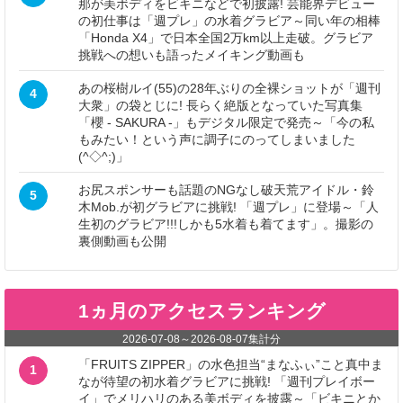
那が美ボディをビキニなどで初披露! 芸能界デビュー
の初仕事は「週プレ」の水着グラビア～同い年の相棒
「Honda X4」で日本全国2万km以上走破。グラビア
挑戦への想いも語ったメイキング動画も
あの桜樹ルイ(55)の28年ぶりの全裸ショットが「週刊
4
大衆」の袋とじに! 長らく絶版となっていた写真集
「櫻 - SAKURA -」もデジタル限定で発売～「今の私
もみたい！という声に調子にのってしまいました
(^◇^;)」
お尻スポンサーも話題のNGなし破天荒アイドル・鈴
5
木Mob.が初グラビアに挑戦! 「週プレ」に登場～「人
生初のグラビア!!!しかも5水着も着てます」。撮影の
裏側動画も公開
1ヵ月のアクセスランキング
2026-07-08
～
2026-08-07
集計分
「FRUITS ZIPPER」の水色担当“まなふぃ”こと真中ま
1
なが待望の初水着グラビアに挑戦! 「週刊プレイボー
イ」でメリハリのある美ボディを披露～「ビキニとか