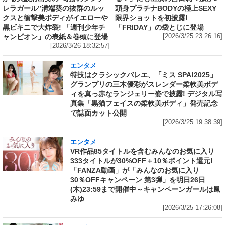
レラガール”溝端葵の抜群のルッ
頭身プラチナBODYの極上SEXY
クスと衝撃美ボディがイエローや
限界ショットを初披露!
黒ビキニで大炸裂! 「週刊少年チ
「FRIDAY」の袋とじに登場
ャンピオン」の表紙＆巻頭に登場
[2026/3/25 23:26:16]
[2026/3/26 18:32:57]
エンタメ
特技はクラシックバレエ、「ミス SPA!2025」
グランプリの三木優彩がスレンダー柔軟美ボデ
ィを真っ赤なランジェリー姿で披露! デジタル写
真集「黒猫フェイスの柔軟美ボディ」発売記念
で誌面カット公開
[2026/3/25 19:38:39]
エンタメ
VR作品85タイトルを含むみんなのお気に入り
333タイトルが30%OFF＋10％ポイント還元!
「FANZA動画」が「みんなのお気に入り
30％OFFキャンペーン 第3弾」を明日26日
(木)23:59まで開催中～キャンペーンガールは鳳
みゆ
[2026/3/25 17:26:08]