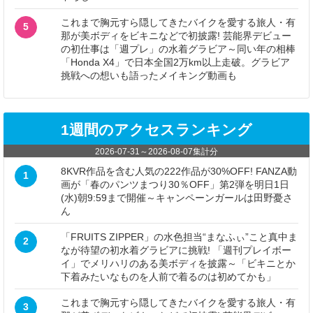
これまで胸元すら隠してきたバイクを愛する旅人・有
5
那が美ボディをビキニなどで初披露! 芸能界デビュー
の初仕事は「週プレ」の水着グラビア～同い年の相棒
「Honda X4」で日本全国2万km以上走破。グラビア
挑戦への想いも語ったメイキング動画も
1週間のアクセスランキング
2026-07-31
～
2026-08-07
集計分
8KVR作品を含む人気の222作品が30%OFF! FANZA動
1
画が「春のパンツまつり30％OFF」第2弾を明日1日
(水)朝9:59まで開催～キャンペーンガールは田野憂さ
ん
「FRUITS ZIPPER」の水色担当“まなふぃ”こと真中ま
2
なが待望の初水着グラビアに挑戦! 「週刊プレイボー
イ」でメリハリのある美ボディを披露～「ビキニとか
下着みたいなものを人前で着るのは初めてかも」
これまで胸元すら隠してきたバイクを愛する旅人・有
3