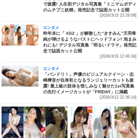
で披露! 人生初デジタル写真集「ミニマムボディ
のムチプニ妖精」発売記念で誌面カット公開
[2026/3/15 23:29:08]
エンタメ
昨年末に「 #2i2 」が解散した“きすみん”天羽希
純が弾けるようなバストにヘッドフォン! 泡まみ
れにも! デジタル写真集「明るいドラマ」発売記
念で誌面カット公開
[2026/3/15 12:45:34]
エンタメ
「バンドリ！」声優のビジュアルクイーン・志
崎樺音が自身初となるランジェリーカットも披
露! 最上級の肢体を惜しみなく魅せた1st写真集
の先行イメージカットが「FRIDAY」に掲載
[2026/3/12 22:36:14]