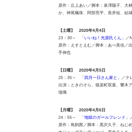
原作：丘上あい／脚本：泉澤陽子、大
か、神尾楓珠、阿部亮平、長井短、結
【土曜】 2020年4月4日
23：30～ 「
いいね！光源氏くん
」／
原作：えすとえむ／脚本：あべ美佳／
手伸也
【日曜】 2020年4月5日
25：35～ 「
四月一日さん家と
」／テ
出演：ときのそら、猿楽町双葉、響木
瑠璃
【月曜】 2020年4月6日
24：55～ 「
地獄のガールフレンド
」
原作：鳥飼茜／脚本：黒沢久子、ねじ