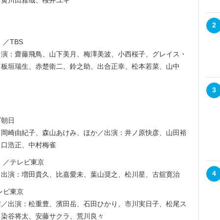
、黄川田雅哉、桜井ユキ
2
」／TBS
出演：齋藤飛鳥、山下美月、梅澤美波、小西桜子、グレイス・
、板垣瑞生、赤楚衛二、鈴之助、出合正幸、松本若菜、山中
3
ビ朝日
、岡崎由紀子、森山あけみ、ほか／出演：井ノ原快彦、山田裕
田口浩正、中村梅雀
」／テレビ東京
4
／出演：増田貴久、比嘉愛未、葉山奨之、松川星、古舘寛治
レビ東京
彦／出演：松重豊、濱田岳、石田ひかり、市川実日子、松尾ス
、染谷将太、安藤サクラ、荒川良々