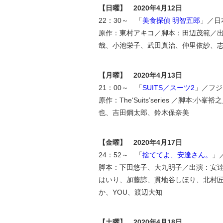
【日曜】 2020年4月12日
22：30～ 「
美食探偵 明智五郎
」／日
原作：東村アキコ／脚本：田辺茂範／
哉、小池栄子、武田真治、仲里依紗、
【月曜】 2020年4月13日
21：00～ 「
SUITS／スーツ2
」／フジ
原作：The‘Suits’series ／
也、吉田鋼太郎、鈴木保奈美
【金曜】 2020年4月17日
24：52～ 「
捨ててよ、安達さん。
」
脚本：下田悠子、大九明子／出演：安
はいり、加藤諒、貫地谷しほり、北村匠
か、YOU、渡辺大知
【土曜】 2020年4月18日