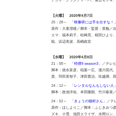
ナジャ・グランディーバ、落合モトキ
【火曜】 2020年4月7日
25：28～ 「
映像研には手を出すな！
原作：大童澄瞳／脚本・監督：英勉／
エマ、福本莉子、松崎亮、桜田ひより
聡、浜辺美波、高嶋政宏
【水曜】 2020年4月8日
21：00～ 「
特捜9 season3
」／テレ
脚本：徳永富彦、稲葉一広、瀧川晃代
貴、羽田美智子、津田寛治、吹越満、
24：12～ 「
レンタルなんもしない人
脚本：政池洋佑、本田隆朗、竹川春菜
24：52～ 「
きょうの猫村さん
」／テ
原作：ほしよりこ／脚本：ふじきみつ
ズキ、小雪、池田エライザ、水間ロン