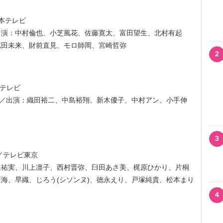
本テレビ
出演：中村倫也、小芝風花、佐藤寛太、富田望生、北村有起
志田未来、財前直見、モロ師岡、宮崎哲弥
2
テレビ
脚本:小峯裕之／出演：織田裕二、中島裕翔、新木優子、中村アン、小手伸
3
／テレビ東京
達祐実、川上凛子、西村晋弥、臼田あさ美、梶原ひかり、片桐
海、早織、じろう(シソンヌ)、徳永えり、戸塚純貴、松本まり
4