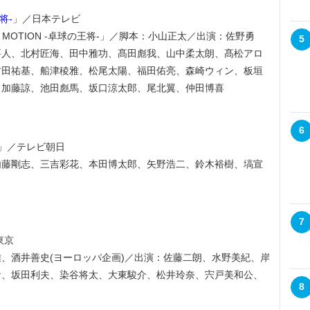
将-
」／日本テレビ
 MOTION -卓球の王将-」／脚本：小山正太／出演：佐野勇
5
要人、北村匠海、田中雅功、髙田彪我、山中柔太朗、髙松アロ
村田祐基、船津稜雅、松尾太陽、福田佑亮、森崎ウィン、板垣
、加藤諒、池田彪馬、坂口涼太郎、尾北翼、仲田博喜
6
」／テレビ朝日
内藤剛志、三吉彩花、本田博太郎、矢野浩二、鈴木裕樹、塙宣
7
東京
、酒井善史(ヨーロッパ企画)／出演：佐藤二朗、水野美紀、岸
ケ、坂田利夫、染谷将太、大東駿介、松井玲奈、宍戸美和公、
8