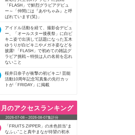
「FLASH」で鮮烈グラビアデビュ
ー～「仲間には『あやちゃみ』と呼
ばれています(笑)」
アイドル活動を経て、撮影会デビュ
ー、「オールスター後夜祭」に白ビ
キニ姿で出演して話題になった五木
ゆうりが白ビキニやメガネ姿などを
披露! 「FLASH」で初めての雑誌グ
ラビア挑戦～特技は人の名前を忘れ
ないこと
桜井日奈子が衝撃の初ビキニ! 芸能
活動10周年記念写真集の先行カッ
トが「FRIDAY」に掲載
ヵ月のアクセスランキング
2026-07-08
～
2026-08-07
集計分
「FRUITS ZIPPER」の水色担当“ま
なふぃ”こと真中まなが待望の初水