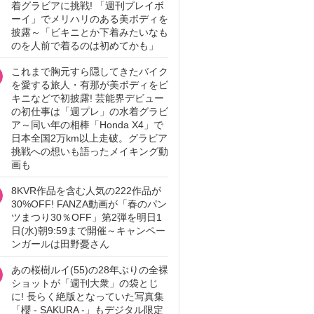
着グラビアに挑戦! 「週刊プレイボ
ーイ」でメリハリのある美ボディを
披露～「ビキニとか下着みたいなも
のを人前で着るのは初めてかも」
これまで胸元すら隠してきたバイク
を愛する旅人・有那が美ボディをビ
キニなどで初披露! 芸能界デビュー
の初仕事は「週プレ」の水着グラビ
ア～同い年の相棒「Honda X4」で
日本全国2万km以上走破。グラビア
挑戦への想いも語ったメイキング動
画も
8KVR作品を含む人気の222作品が
30%OFF! FANZA動画が「春のパン
ツまつり30％OFF」第2弾を明日1
日(水)朝9:59まで開催～キャンペー
ンガールは田野憂さん
あの桜樹ルイ(55)の28年ぶりの全裸
ショットが「週刊大衆」の袋とじ
に! 長らく絶版となっていた写真集
「櫻 - SAKURA -」もデジタル限定