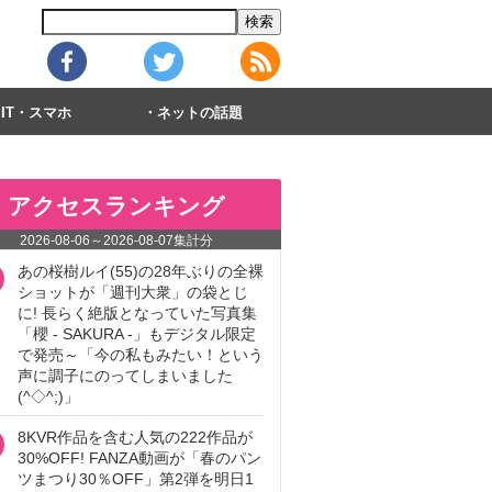
IT・スマホ
ネットの話題
アクセスランキング
2026-08-06
～
2026-08-07
集計分
あの桜樹ルイ(55)の28年ぶりの全裸
ショットが「週刊大衆」の袋とじ
に! 長らく絶版となっていた写真集
「櫻 - SAKURA -」もデジタル限定
で発売～「今の私もみたい！という
声に調子にのってしまいました
(^◇^;)」
8KVR作品を含む人気の222作品が
30%OFF! FANZA動画が「春のパン
ツまつり30％OFF」第2弾を明日1