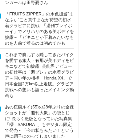
ンガールは田野憂さん
「FRUITS ZIPPER」の水色担当“ま
なふぃ”こと真中まなが待望の初水
着グラビアに挑戦! 「週刊プレイボ
ーイ」でメリハリのある美ボディを
披露～「ビキニとか下着みたいなも
のを人前で着るのは初めてかも」
これまで胸元すら隠してきたバイク
を愛する旅人・有那が美ボディをビ
キニなどで初披露! 芸能界デビュー
の初仕事は「週プレ」の水着グラビ
ア～同い年の相棒「Honda X4」で
日本全国2万km以上走破。グラビア
挑戦への想いも語ったメイキング動
画も
あの桜樹ルイ(55)の28年ぶりの全裸
ショットが「週刊大衆」の袋とじ
に! 長らく絶版となっていた写真集
「櫻 - SAKURA -」もデジタル限定
で発売～「今の私もみたい！という
声に調子にのってしまいました