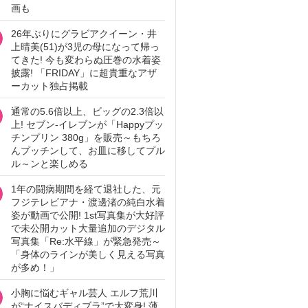
画も
26年ぶりにグラビアクイーン・井
上晴美(51)が3児の母になって帰っ
てきた! 今も変わらぬ圧巻の水着姿
披露! 「FRIDAY」に超貴重なアザ
ーカット独占掲載
通常の5.6倍以上、ビッグの2.3倍以
上! セブン‐イレブンが「Happyプッ
チンプリン 380g」を販売～もちろ
んプッチンして、お皿に移してプル
ル～ンと楽しめる
1年の闘病期間を経て退社した、元
フジテレビアナ・渡邊渚の純白水着
姿が動画で公開! 1st写真集が大好評
で未公開カット大量追加のデジタル
写真集「Re:水平線」が緊急発売～
「身体のラインが美しく見える写真
が多め！」
小胸に悩むギャル芸人 エルフ荒川
が“ナイスバディブラ”で大変身! 薄