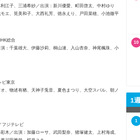
林利江子、三浦希紗／出演：新川優愛、町田啓太、中村ゆり
城モエ、筧美和子、大西礼芳、徳永えり、戸田菜穂、小池徹平
NHK総合
10
出演：千葉雄大、伊藤沙莉、桐山漣、入山杏奈、神尾楓珠、小
レビ東京
アオ、物述有栖、天神子兎音、夏色まつり、大空スバル、朝ノ
1
1
／フジテレビ
め彩木／出演：加藤ローサ、武田梨奈、猪塚健太、上村海成、