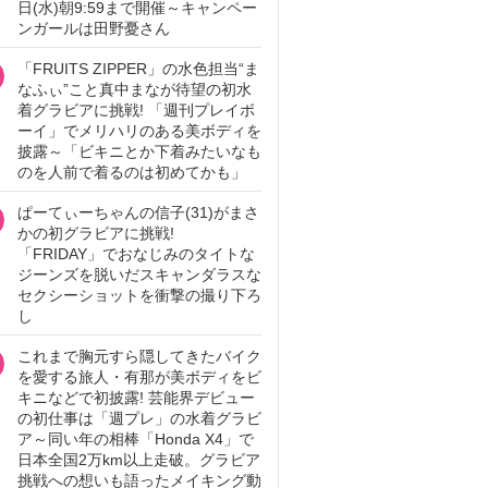
日(水)朝9:59まで開催～キャンペー
ンガールは田野憂さん
「FRUITS ZIPPER」の水色担当“ま
なふぃ”こと真中まなが待望の初水
着グラビアに挑戦! 「週刊プレイボ
ーイ」でメリハリのある美ボディを
披露～「ビキニとか下着みたいなも
のを人前で着るのは初めてかも」
ぱーてぃーちゃんの信子(31)がまさ
かの初グラビアに挑戦!
「FRIDAY」でおなじみのタイトな
ジーンズを脱いだスキャンダラスな
セクシーショットを衝撃の撮り下ろ
し
これまで胸元すら隠してきたバイク
を愛する旅人・有那が美ボディをビ
キニなどで初披露! 芸能界デビュー
の初仕事は「週プレ」の水着グラビ
ア～同い年の相棒「Honda X4」で
日本全国2万km以上走破。グラビア
挑戦への想いも語ったメイキング動