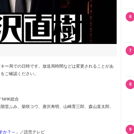
6
7
キー局での日時です。放送局時間などは変更されることがあ
トをご確認ください。
8
／NHK総合
二階堂ふみ、柴咲コウ、唐沢寿明、山崎育三郎、森山直太郎、
9
すか？～
」／読売テレビ