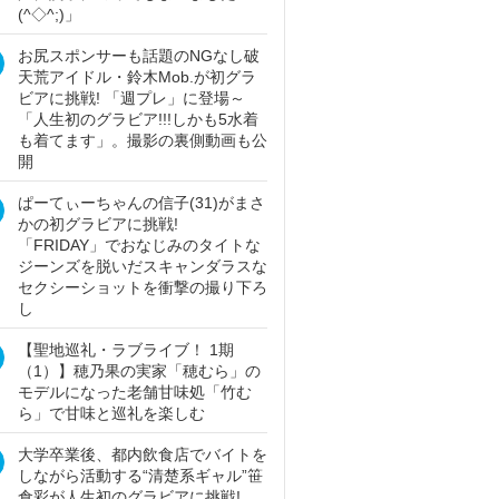
(^◇^;)」
お尻スポンサーも話題のNGなし破
天荒アイドル・鈴木Mob.が初グラ
ビアに挑戦! 「週プレ」に登場～
「人生初のグラビア!!!しかも5水着
も着てます」。撮影の裏側動画も公
開
ぱーてぃーちゃんの信子(31)がまさ
かの初グラビアに挑戦!
「FRIDAY」でおなじみのタイトな
ジーンズを脱いだスキャンダラスな
セクシーショットを衝撃の撮り下ろ
し
【聖地巡礼・ラブライブ！ 1期
（1）】穂乃果の実家「穂むら」の
モデルになった老舗甘味処「竹む
ら」で甘味と巡礼を楽しむ
大学卒業後、都内飲食店でバイトを
しながら活動する“清楚系ギャル”笹
倉彩が人生初のグラビアに挑戦!