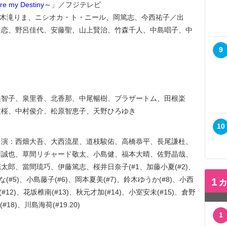
my Destiny～
」／フジテレビ
y」／脚本：木滝りま、ニシオカ・ト・ニール、岡篤志、今西祐子／出
川恋、野呂佳代、安藤聖、山上賢治、竹森千人、中島唱子、中
9
美智子、泉里香、北香那、中尾暢樹、ブラザートム、田根楽
枝桜、中村俊介、松原智恵子、天野ひろゆき
10
出演：西畑大吾、大西流星、道枝駿佑、高橋恭平、長尾謙杜、
澤誠也、草間リチャード敬太、小島健、福本大晴、佐野晶哉、
郎、當間琉巧、伊藤篤志、桜井日奈子(#1、加藤小夏(#2)、
な(#5)、小島藤子(#6)、岡本夏美(#7)、鈴木ゆうか(#8)、小西
1
(#12)、花坂椎南(#13)、秋元才加(#14)、小室安未(#15)、倉野
18)、川島海荷(#19.20)
1