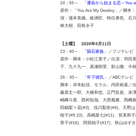
24：55～ 「
運命から始まる恋～You are 
原作：「You Are My Destin
演：瀧本美織、岐洲匠、時任勇気、石
林大樹、田島令子
【土曜】 2020年4月11日
23：40～ 「
隕石家族
」／フジテレビ
原作・脚本：小松江里子／出演：羽田
子、九十九一、真瀬樹里、影山徹、今
26：30～ 「
年下彼氏
」／ABCテレビ
脚本：岸本鮎佳、モラル、内田裕基／
藤原丈一郎、大橋和也、正門良規、末
嶋﨑斗亜、西村拓哉、大西風雅、岡﨑彪太
田鍋梨々花(#3)、浅川梨奈(#4)、天野は
桜子(#9.10)、高嶋菜七(#11)、筧美和子
章子(#16)、阿部純子(#17)、秋山ゆずき(#