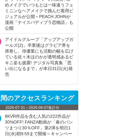
めメイクでいつもとは一味違うフェ
ミニンなヘアメイクで挑んだ着用ビ
ジュアルが公開～PEACH JOHNが
漫画「ナイスバディブラ恋物語」も
公開
アイドルグループ「アップアップガ
ールズ(2)」卒業後はグラビア界を
席巻し、俳優業にも活動の幅を広げ
ている佐々木ほのかが透明感あるビ
キニ姿も披露! デジタル写真集「思
い出になるまで」が本日31日(火)発
売
週間のアクセスランキング
2026-07-31
～
2026-08-07
集計分
8KVR作品を含む人気の222作品が
30%OFF! FANZA動画が「春のパン
ツまつり30％OFF」第2弾を明日1
日(水)朝9:59まで開催～キャンペー