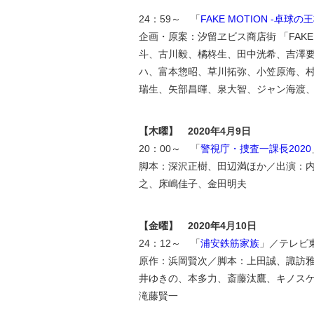
24：59～ 「
FAKE MOTION -卓球の王
企画・原案：汐留ヱビス商店街 「FAKE
斗、古川毅、橘柊生、田中洸希、吉澤
ハ、富本惣昭、草川拓弥、小笠原海、
瑞生、矢部昌暉、泉大智、ジャン海渡
【木曜】 2020年4月9日
20：00～ 「
警視庁・捜査一課長2020
脚本：深沢正樹、田辺満ほか／出演：
之、床嶋佳子、金田明夫
【金曜】 2020年4月10日
24：12～ 「
浦安鉄筋家族
」／テレビ
原作：浜岡賢次／脚本：上田誠、諏訪雅
井ゆきの、本多力、斎藤汰鷹、キノス
滝藤賢一