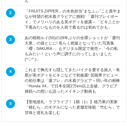
ん
「FRUITS ZIPPER」の水色担当“まなふぃ”こと真中ま
2
なが待望の初水着グラビアに挑戦! 「週刊プレイボー
イ」でメリハリのある美ボディを披露～「ビキニとか
下着みたいなものを人前で着るのは初めてかも」
あの桜樹ルイ(55)の28年ぶりの全裸ショットが「週刊
3
大衆」の袋とじに! 長らく絶版となっていた写真集
「櫻 - SAKURA -」もデジタル限定で発売～「今の私
もみたい！という声に調子にのってしまいました
(^◇^;)」
これまで胸元すら隠してきたバイクを愛する旅人・有
4
那が美ボディをビキニなどで初披露! 芸能界デビュー
の初仕事は「週プレ」の水着グラビア～同い年の相棒
「Honda X4」で日本全国2万km以上走破。グラビア
挑戦への想いも語ったメイキング動画も
【聖地巡礼・ラブライブ！ 1期（1）】穂乃果の実家
5
「穂むら」のモデルになった老舗甘味処「竹むら」で
甘味と巡礼を楽しむ