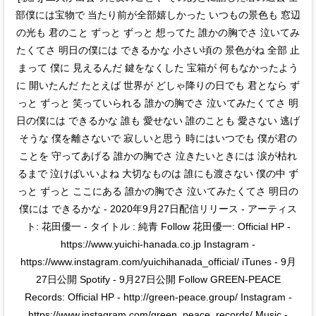
部僕には宝物で 当たり前が全部嬉しかった いつもの景色も 窓辺
の光も 君のこと ずっと ずっと 想ってた 誰かの胸でさ 泣いてみ
たくてさ 明日の僕には できるかな 小さい頃の 景色がね 全部 止
まって 僕に 見えるんだ 鍵をなくした 宝箱が 何もなかったよう
に 開いたんだ たとえば 世界が どしゃ降りの日でも 君となら ず
っと ずっと 笑っていられる 誰かの胸でさ 泣いてみたくてさ 明
日の僕には できるかな 誰も 愛せない 誰のことも 愛さない 逃げ
そうな 僕を離さないで 寂しいと思う 時にはいつでも 僕が君の
ことを 守ってあげる 誰かの胸でさ 泣きたいときには 涙が枯れ
るまで 泣けばいいよね 大切なものは 誰にも渡さない 僕の中 ず
っと ずっと ここにある 誰かの胸でさ 泣いてみたくてさ 明日の
僕には できるかな - 2020年9月27日配信リリース - アーティス
ト: 花田優一 - タイトル : 純青 Follow 花田優一: Official HP -
https://www.yuichi-hanada.co.jp Instagram -
https://www.instagram.com/yuichihanada_official/ iTunes - 9月
27日公開 Spotify - 9月27日公開 Follow GREEN-PEACE
Records: Official HP - http://green-peace.group/ Instagram -
https://www.instagram.com/green_peace_records/ Music -