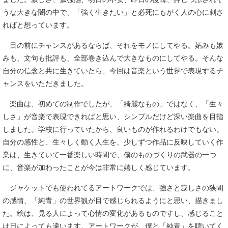
うな大きな闇の中で、「強く生きたい」と必死にもがく人の心に刺さ
ればと想っています。
目の前にチャンスがあるならば、それをモノにしてやる。妬みも嫉
みも、文句も批評も、全部巻き込んで大きなものにしてやる。そんな
自分の信念と共に生きていたら、今回は音楽という世界で表現するチ
ャンスをいただきました。
楽曲は、初めての制作でしたが、「綺麗なもの」ではなく、「生々
しさ」が音楽で表現できればと思い、シンプルだけど深い楽曲を目指
しました。学校に行っていたから、良いものが作れるわけでもない。
自分の感性と、生々しく動く人生を、少しずつ作品に反映していく作
業は、生きていて一番楽しい時間で、僕のものづくりの武器の一つ
に、音楽が加わったことが今は非常に嬉しく感じています。
ジャケットでも使われてるアートワークでは、強さと寂しさの狭間
の感情、「純青」の世界観が目で感じられるようにと思い、描きまし
た。絵は、見る人によって心情の変化があるものですし、感じること
は日によっても違います。アートワークが、僕と「純青」を聴いてく