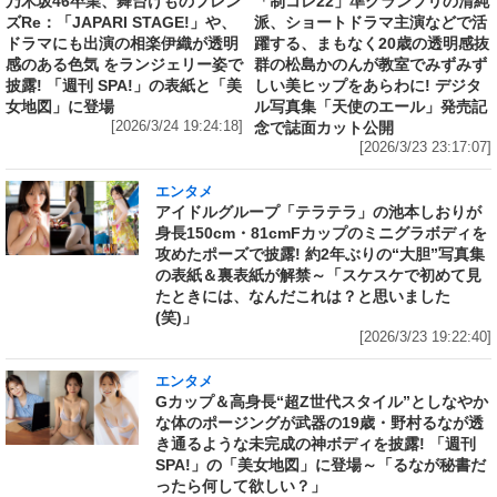
乃木坂46卒業、舞台けものフレン
「制コレ22」準グランプリの清純
ズRe：「JAPARI STAGE!」や、
派、ショートドラマ主演などで活
ドラマにも出演の相楽伊織が透明
躍する、まもなく20歳の透明感抜
感のある色気 をランジェリー姿で
群の松島かのんが教室でみずみず
披露! 「週刊 SPA!」の表紙と「美
しい美ヒップをあらわに! デジタ
女地図」に登場
ル写真集「天使のエール」発売記
[2026/3/24 19:24:18]
念で誌面カット公開
[2026/3/23 23:17:07]
エンタメ
アイドルグループ「テラテラ」の池本しおりが
身長150cm・81cmFカップのミニグラボディを
攻めたポーズで披露! 約2年ぶりの“大胆”写真集
の表紙＆裏表紙が解禁～「スケスケで初めて見
たときには、なんだこれは？と思いました
(笑)」
[2026/3/23 19:22:40]
エンタメ
Gカップ＆高身長“超Z世代スタイル”としなやか
な体のポージングが武器の19歳・野村るなが透
き通るような未完成の神ボディを披露! 「週刊
SPA!」の「美女地図」に登場～「るなが秘書だ
ったら何して欲しい？」