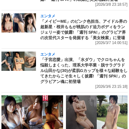
[2026/3/8 23:18:57]
エンタメ
「メイビーME」のピンク色担当、アイドル界の
超新星・桜井ももが桃肌のド迫力ボディをラン
ジェリー姿で披露! 「週刊 SPA!」のグラビア界
の次世代スターを発掘する「美女検索」に登場
[2026/3/7 14:00:51]
エンタメ
「子宮恋愛」出演、「水ダウ」でクロちゃんを
悩殺しまくった、理系大学卒業・脱サラグラド
ル山田かな(30)が柔肌Gカップを様々な経験をし
てきたからこそ生々しく披露! 「週刊 SPA!」の
グラビアン魂に初登場
[2026/3/6 23:15:18]