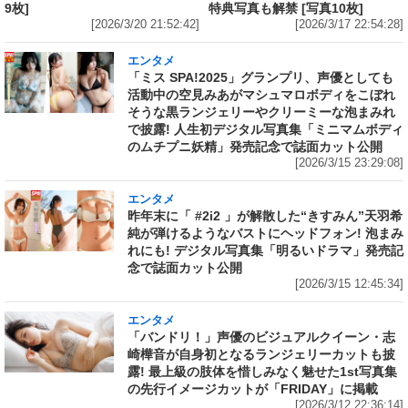
9枚]
特典写真も解禁 [写真10枚]
[2026/3/20 21:52:42]
[2026/3/17 22:54:28]
エンタメ
「ミス SPA!2025」グランプリ、声優としても
活動中の空見みあがマシュマロボディをこぼれ
そうな黒ランジェリーやクリーミーな泡まみれ
で披露! 人生初デジタル写真集「ミニマムボディ
のムチプニ妖精」発売記念で誌面カット公開
[2026/3/15 23:29:08]
エンタメ
昨年末に「 #2i2 」が解散した“きすみん”天羽希
純が弾けるようなバストにヘッドフォン! 泡まみ
れにも! デジタル写真集「明るいドラマ」発売記
念で誌面カット公開
[2026/3/15 12:45:34]
エンタメ
「バンドリ！」声優のビジュアルクイーン・志
崎樺音が自身初となるランジェリーカットも披
露! 最上級の肢体を惜しみなく魅せた1st写真集
の先行イメージカットが「FRIDAY」に掲載
[2026/3/12 22:36:14]