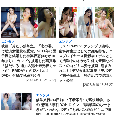
エンタメ
エンタメ
映画「冷たい熱帯魚」「恋の罪」
ミス SPA!2025グランプリ獲得、
で助演女優賞を受賞、2011年に園
歯科衛生士としての顔も持ち、コ
子温と結婚した神楽坂恵(44)が15
スプレイヤー＆撮影会モデルとし
年ぶりにIカップを披露した写真集
て活動中のるかが沖縄で豊満なバ
「はだいろ 遙」の完全未発表カッ
ストの白ビキニ姿を披露! 泡まみ
トが「FRIDAY」の袋とじに!
れにも! デジタル写真集「美ボデ
DVDが付録で税込780円
ィ歯科衛生士」発売記念で誌面カ
[2026/3/11 22:16:33]
ット公開
[2026/3/10 18:36:27]
エンタメ
修学旅行の3日前に“下着案件”で高校退学、あ
の“悲運の事件”のヒロイン、N高卒業のちーま
きが“たわわなボディ”を紐パン純白ビキニで披
露! 「週刊 SPA!」の表紙と美女地図に登場