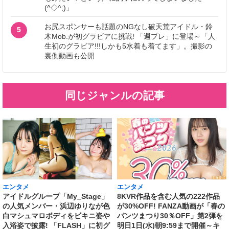
(^◇^;)」
お尻スポンサーも話題のNGなし破天荒アイドル・鈴
5
木Mob.が初グラビアに挑戦! 「週プレ」に登場～「人
生初のグラビア!!!しかも5水着も着てます」。撮影の
裏側動画も公開
同じジャンルの記事
エンタメ
エンタメ
アイドルグループ「My_Stage」
8KVR作品を含む人気の222作品
の人気メンバー・浜辺ゆりなが色
が30%OFF! FANZA動画が「春の
白マシュマロボディをビキニ姿や
パンツまつり30％OFF」第2弾を
入浴姿で披露! 「FLASH」に初グ
明日1日(水)朝9:59まで開催～キ