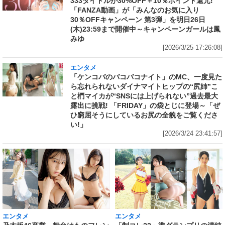
333タイトルが30%OFF＋10％ポイント還元!
「FANZA動画」が「みんなのお気に入り
30％OFFキャンペーン 第3弾」を明日26日
(木)23:59まで開催中～キャンペーンガールは鳳
みゆ
[2026/3/25 17:26:08]
エンタメ
「ケンコバのバコバコナイト」のMC、一度見た
ら忘れられないダイナマイトヒップの“尻姉”こ
と椚マイカが“SNSには上げられない”過去最大
露出に挑戦! 「FRIDAY」の袋とじに登場～「ぜ
ひ窮屈そうにしているお尻の全貌をご覧くださ
い!」
[2026/3/24 23:41:57]
エンタメ
エンタメ