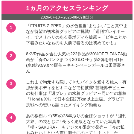
1ヵ月のアクセスランキング
2026-07-10
～
2026-08-09
集計分
「FRUITS ZIPPER」の水色担当“まなふぃ”こと真中ま
1
なが待望の初水着グラビアに挑戦! 「週刊プレイボー
イ」でメリハリのある美ボディを披露～「ビキニとか
下着みたいなものを人前で着るのは初めてかも」
8KVR作品を含む人気の222作品が30%OFF! FANZA動
2
画が「春のパンツまつり30％OFF」第2弾を明日1日
(水)朝9:59まで開催～キャンペーンガールは田野憂さ
ん
これまで胸元すら隠してきたバイクを愛する旅人・有
3
那が美ボディをビキニなどで初披露! 芸能界デビュー
の初仕事は「週プレ」の水着グラビア～同い年の相棒
「Honda X4」で日本全国2万km以上走破。グラビア
挑戦への想いも語ったメイキング動画も
あの桜樹ルイ(55)の28年ぶりの全裸ショットが「週刊
4
大衆」の袋とじに! 長らく絶版となっていた写真集
「櫻 - SAKURA -」もデジタル限定で発売～「今の私
もみたい！という声に調子にのってしまいました