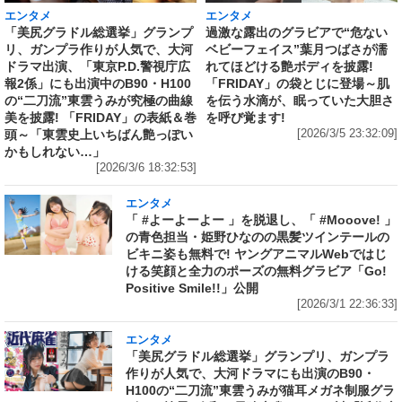
エンタメ
エンタメ
「美尻グラドル総選挙」グランプ
過激な露出のグラビアで“危ない
リ、ガンプラ作りが人気で、大河
ベビーフェイス”葉月つばさが濡
ドラマ出演、「東京P.D.警視庁広
れてほどける艶ボディを披露!
報2係」にも出演中のB90・H100
「FRIDAY」の袋とじに登場～肌
の“二刀流”東雲うみが究極の曲線
を伝う水滴が、眠っていた大胆さ
美を披露! 「FRIDAY」の表紙＆巻
を呼び覚ます!
頭～「東雲史上いちばん艶っぽい
[2026/3/5 23:32:09]
かもしれない…」
[2026/3/6 18:32:53]
エンタメ
「 #よーよーよー 」を脱退し、「 #Mooove! 」
の青色担当・姫野ひなのの黒髪ツインテールの
ビキニ姿も無料で! ヤングアニマルWebではじ
ける笑顔と全力のポーズの無料グラビア「Go!
Positive Smile!!」公開
[2026/3/1 22:36:33]
エンタメ
「美尻グラドル総選挙」グランプリ、ガンプラ
作りが人気で、大河ドラマにも出演のB90・
H100の“二刀流”東雲うみが猫耳メガネ制服グラ