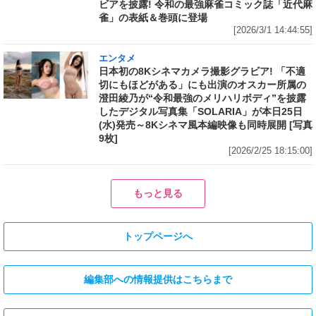
ビアを披露! 令和の最強麻雀コミック誌「近代麻
雀」の表紙＆巻頭に登場
[2026/3/1 14:44:55]
エンタメ
日本初の8Kシネマカメラ撮影グラビア! 「不適
切にもほどがある」にも出演のオスカー所属の
澄田綾乃が“令和最強のメリハリボディ”を披露
したデジタル写真集「SOLARIA」が本日25日
(水)発売～8Kシネマ風本編映像も同時展開 [写真
9枚]
[2026/2/25 18:15:00]
もっと見る
トップページへ
編集部への情報提供はこちらまで