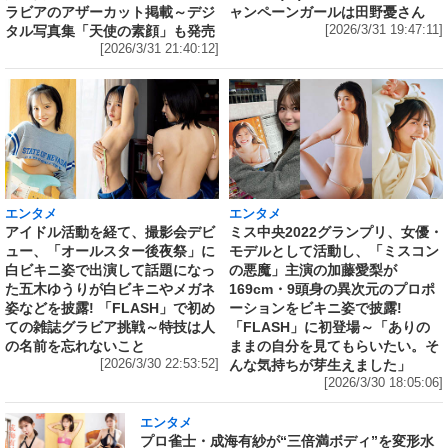
ラビアのアザーカット掲載～デジ
ャンペーンガールは田野憂さん
タル写真集「天使の素顔」も発売
[2026/3/31 19:47:11]
[2026/3/31 21:40:12]
エンタメ
エンタメ
アイドル活動を経て、撮影会デビ
ミス中央2022グランプリ、女優・
ュー、「オールスター後夜祭」に
モデルとして活動し、「ミスコン
白ビキニ姿で出演して話題になっ
の悪魔」主演の加藤愛梨が
た五木ゆうりが白ビキニやメガネ
169cm・9頭身の異次元のプロポ
姿などを披露! 「FLASH」で初め
ーションをビキニ姿で披露!
ての雑誌グラビア挑戦～特技は人
「FLASH」に初登場～「ありの
の名前を忘れないこと
ままの自分を見てもらいたい。そ
[2026/3/30 22:53:52]
んな気持ちが芽生えました」
[2026/3/30 18:05:06]
エンタメ
プロ雀士・成海有紗が“三倍満ボディ”を変形水