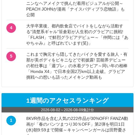
ニンなヘアメイクで挑んだ着用ビジュアルが公開～
PEACH JOHNが漫画「ナイスバディブラ恋物語」も
公開
大学卒業後、都内飲食店でバイトをしながら活動す
4
る“清楚系ギャル”笹倉彩が人生初のグラビアに挑戦!
「FLASH」で鮮烈グラビアデビュー～「仲間には『あ
やちゃみ』と呼ばれています(笑)」
これまで胸元すら隠してきたバイクを愛する旅人・有
5
那が美ボディをビキニなどで初披露! 芸能界デビュー
の初仕事は「週プレ」の水着グラビア～同い年の相棒
「Honda X4」で日本全国2万km以上走破。グラビア
挑戦への想いも語ったメイキング動画も
1週間のアクセスランキング
2026-08-02
～
2026-08-09
集計分
8KVR作品を含む人気の222作品が30%OFF! FANZA動
1
画が「春のパンツまつり30％OFF」第2弾を明日1日
(水)朝9:59まで開催～キャンペーンガールは田野憂さ