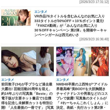
[2026/3/23 17:31:12]
エンタメ
VR作品76タイトルを含むみんなのお気に入り
333タイトルが30%OFF＋10％ポイント還元!
「FANZA動画」が「みんなのお気に入り
30％OFFキャンペーン 第2弾」を開催中～キャ
ンペーンガールは西元めいさ
[2026/3/23 16:36:40]
エンタメ
エンタメ
前田敦子(34)が手ブラなど過去最
NMB48卒業の上西怜が“アイドル
大露出! 芸能活動20周年を迎え、
界最高峰”美BODYを大胆胸開き
約14年ぶりの写真集「Beste」の
チャイナドレスや男装などのコス
電子版が主要ネット書店で1位獲
プレで披露! 写真集のタイトルが
得を記念し未解禁カットを特別公
「 #れーちゃんこれくしょん 」に
開! 「人生最後の一冊です」 [写真
決定、表紙・先行カット第2弾・