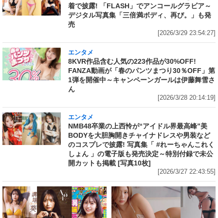
着で披露! 「FLASH」でアンコールグラビア～
デジタル写真集「三倍満ボディ、再び。」も発
売
[2026/3/29 23:54:27]
エンタメ
8KVR作品含む人気の223作品が30%OFF!
FANZA動画が「春のパンツまつり30％OFF」第
1弾を開催中～キャンペーンガールは伊藤舞雪さ
ん
[2026/3/28 20:14:19]
エンタメ
NMB48卒業の上西怜が“アイドル界最高峰”美
BODYを大胆胸開きチャイナドレスや男装など
のコスプレで披露! 写真集「 #れーちゃんこれく
しょん 」の電子版も発売決定～特別付録で未公
開カットも掲載 [写真10枚]
[2026/3/27 22:43:55]