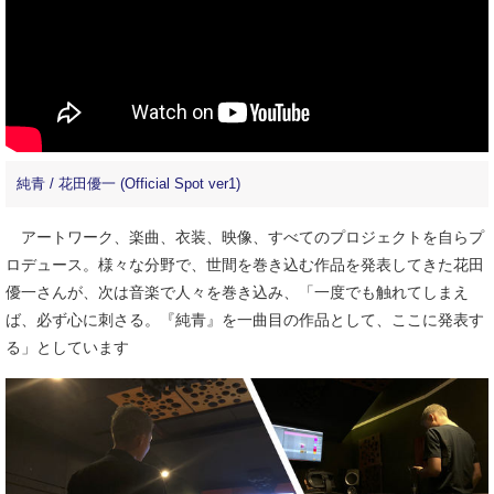
純青 / 花田優一 (Official Spot ver1)
アートワーク、楽曲、衣装、映像、すべてのプロジェクトを自らプ
ロデュース。様々な分野で、世間を巻き込む作品を発表してきた花田
優一さんが、次は音楽で人々を巻き込み、「一度でも触れてしまえ
ば、必ず心に刺さる。『純青』を一曲目の作品として、ここに発表す
る」としています