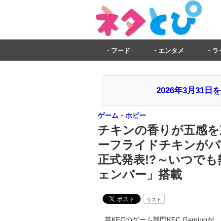
フード
エンタメ
ラ
2026年3月3
ゲーム・ホビー
チキンの香りが五感を
ーフライドチキンがバー
正式発表!?～いつで
ェンバー」搭載
リスト
英KFCのゲーム部門KFC Gamingが、