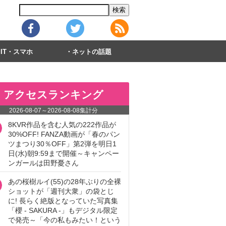
IT・スマホ
ネットの話題
アクセスランキング
2026-08-07
～
2026-08-08
集計分
8KVR作品を含む人気の222作品が
30%OFF! FANZA動画が「春のパン
ツまつり30％OFF」第2弾を明日1
日(水)朝9:59まで開催～キャンペー
ンガールは田野憂さん
あの桜樹ルイ(55)の28年ぶりの全裸
ショットが「週刊大衆」の袋とじ
に! 長らく絶版となっていた写真集
「櫻 - SAKURA -」もデジタル限定
で発売～「今の私もみたい！という