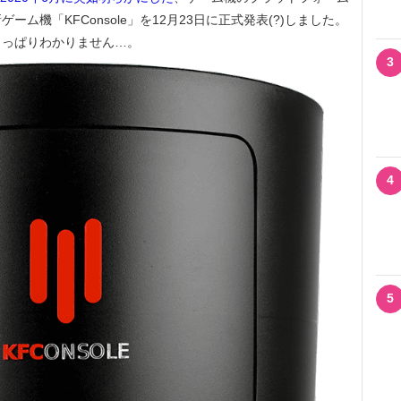
ム機「KFConsole」を12月23日に正式発表(?)しました。
さっぱりわかりません…。
3
4
5