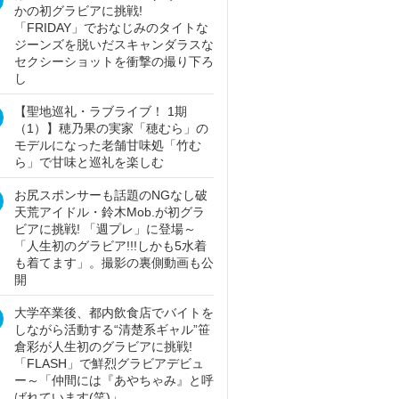
かの初グラビアに挑戦!
「FRIDAY」でおなじみのタイトな
ジーンズを脱いだスキャンダラスな
セクシーショットを衝撃の撮り下ろ
し
【聖地巡礼・ラブライブ！ 1期
（1）】穂乃果の実家「穂むら」の
モデルになった老舗甘味処「竹む
ら」で甘味と巡礼を楽しむ
お尻スポンサーも話題のNGなし破
天荒アイドル・鈴木Mob.が初グラ
ビアに挑戦! 「週プレ」に登場～
「人生初のグラビア!!!しかも5水着
も着てます」。撮影の裏側動画も公
開
大学卒業後、都内飲食店でバイトを
しながら活動する“清楚系ギャル”笹
倉彩が人生初のグラビアに挑戦!
「FLASH」で鮮烈グラビアデビュ
ー～「仲間には『あやちゃみ』と呼
ばれています(笑)」