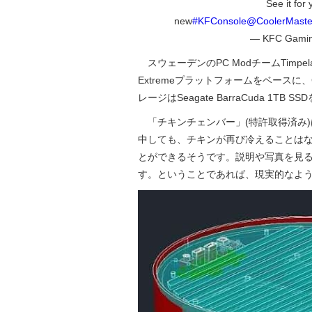
See it for
new
#KFConsole
@CoolerMaste
— KFC Gamin
スウェーデンのPC ModチームTimpel
Extremeプラットフォームをベースに、G
レージはSeagate BarraCuda 1TB
「チキンチェンバー」(特許取得済み
中しても、チキンが再び冷えることは
とができるそうです。説明や写真を見
す。ということであれば、現実的なよ