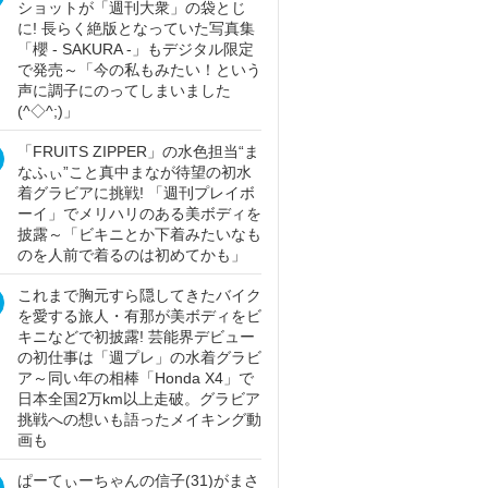
ショットが「週刊大衆」の袋とじ
に! 長らく絶版となっていた写真集
「櫻 - SAKURA -」もデジタル限定
で発売～「今の私もみたい！という
声に調子にのってしまいました
(^◇^;)」
「FRUITS ZIPPER」の水色担当“ま
なふぃ”こと真中まなが待望の初水
着グラビアに挑戦! 「週刊プレイボ
ーイ」でメリハリのある美ボディを
披露～「ビキニとか下着みたいなも
のを人前で着るのは初めてかも」
これまで胸元すら隠してきたバイク
を愛する旅人・有那が美ボディをビ
キニなどで初披露! 芸能界デビュー
の初仕事は「週プレ」の水着グラビ
ア～同い年の相棒「Honda X4」で
日本全国2万km以上走破。グラビア
挑戦への想いも語ったメイキング動
画も
ぱーてぃーちゃんの信子(31)がまさ