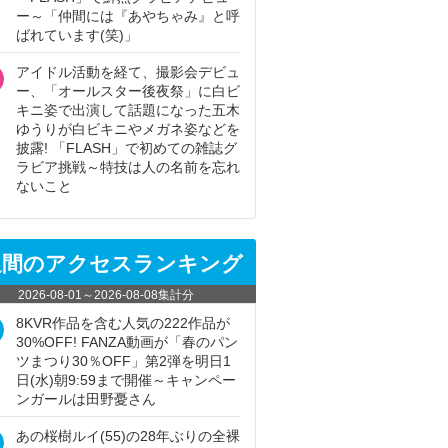
ー～「仲間には『あやちゃみ』と呼
ばれています(笑)」
アイドル活動を経て、撮影会デビュ
ー、「オールスター後夜祭」に白ビ
キニ姿で出演して話題になった五木
ゆうりが白ビキニやメガネ姿などを
披露! 「FLASH」で初めての雑誌グ
ラビア挑戦～特技は人の名前を忘れ
ないこと
週間のアクセスランキング
2026-08-01
～
2026-08-08
集計分
8KVR作品を含む人気の222作品が
30%OFF! FANZA動画が「春のパン
ツまつり30％OFF」第2弾を明日1
日(水)朝9:59まで開催～キャンペー
ンガールは田野憂さん
あの桜樹ルイ(55)の28年ぶりの全裸