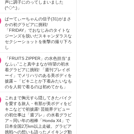
声に調子にのってしまいました
(^◇^;)」
ぱーてぃーちゃんの信子(31)がまさ
かの初グラビアに挑戦!
「FRIDAY」でおなじみのタイトな
ジーンズを脱いだスキャンダラスな
セクシーショットを衝撃の撮り下ろ
し
「FRUITS ZIPPER」の水色担当“ま
なふぃ”こと真中まなが待望の初水
着グラビアに挑戦! 「週刊プレイボ
ーイ」でメリハリのある美ボディを
披露～「ビキニとか下着みたいなも
のを人前で着るのは初めてかも」
これまで胸元すら隠してきたバイク
を愛する旅人・有那が美ボディをビ
キニなどで初披露! 芸能界デビュー
の初仕事は「週プレ」の水着グラビ
ア～同い年の相棒「Honda X4」で
日本全国2万km以上走破。グラビア
挑戦への想いも語ったメイキング動