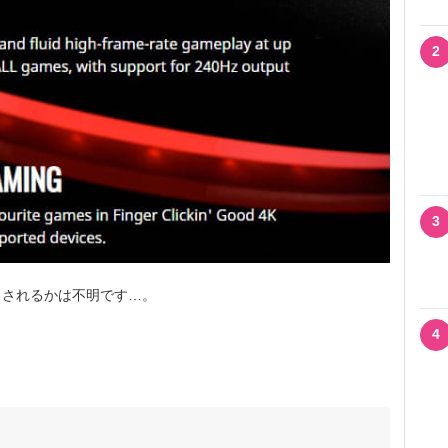
2
3
されるかは不明です…。
4