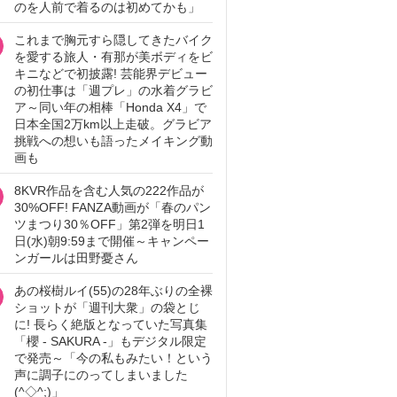
のを人前で着るのは初めてかも」
これまで胸元すら隠してきたバイク
を愛する旅人・有那が美ボディをビ
キニなどで初披露! 芸能界デビュー
の初仕事は「週プレ」の水着グラビ
ア～同い年の相棒「Honda X4」で
日本全国2万km以上走破。グラビア
挑戦への想いも語ったメイキング動
画も
8KVR作品を含む人気の222作品が
30%OFF! FANZA動画が「春のパン
ツまつり30％OFF」第2弾を明日1
日(水)朝9:59まで開催～キャンペー
ンガールは田野憂さん
あの桜樹ルイ(55)の28年ぶりの全裸
ショットが「週刊大衆」の袋とじ
に! 長らく絶版となっていた写真集
「櫻 - SAKURA -」もデジタル限定
で発売～「今の私もみたい！という
声に調子にのってしまいました
(^◇^;)」