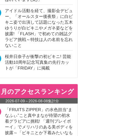
アイドル活動を経て、撮影会デビュ
ー、「オールスター後夜祭」に白ビ
キニ姿で出演して話題になった五木
ゆうりが白ビキニやメガネ姿などを
披露! 「FLASH」で初めての雑誌グ
ラビア挑戦～特技は人の名前を忘れ
ないこと
桜井日奈子が衝撃の初ビキニ! 芸能
活動10周年記念写真集の先行カッ
トが「FRIDAY」に掲載
ヵ月のアクセスランキング
2026-07-09
～
2026-08-08
集計分
「FRUITS ZIPPER」の水色担当“ま
なふぃ”こと真中まなが待望の初水
着グラビアに挑戦! 「週刊プレイボ
ーイ」でメリハリのある美ボディを
披露～「ビキニとか下着みたいなも