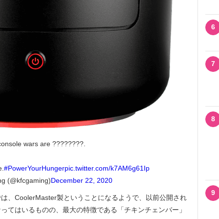
6
7
8
console wars are ????????.
e.
#PowerYourHunger
pic.twitter.com/k7AM6g61Ip
g (@kfcgaming)
December 22, 2020
9
は、CoolerMaster製ということになるようで、以前公開され
なってはいるものの、最大の特徴である「チキンチェンバー」