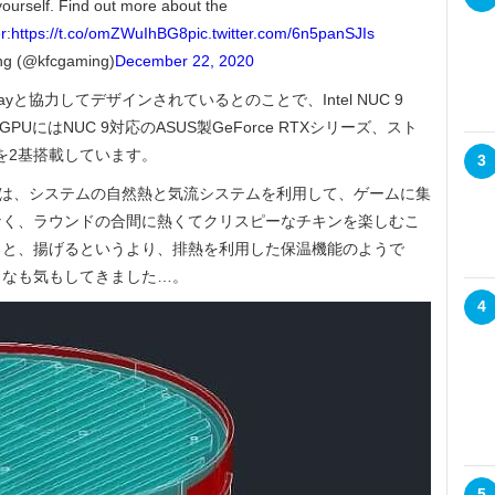
 yourself. Find out more about the
r
:
https://t.co/omZWuIhBG8
pic.twitter.com/6n5panSJIs
g (@kfcgaming)
December 22, 2020
ayと協力してデザインされているとのことで、Intel NUC 9
PUにはNUC 9対応のASUS製GeForce RTXシリーズ、スト
 SSDを2基搭載しています。
3
)は、システムの自然熱と気流システムを利用して、ゲームに集
なく、ラウンドの合間に熱くてクリスピーなチキンを楽しむこ
ると、揚げるというより、排熱を利用した保温機能のようで
うなも気もしてきました…。
4
5