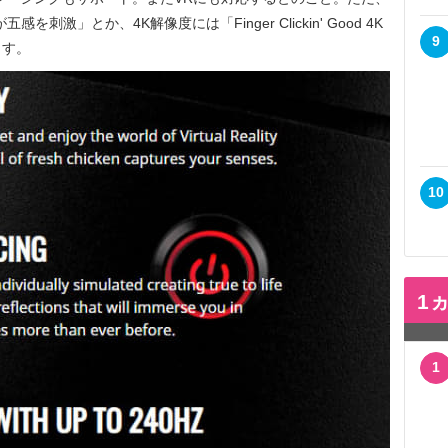
激」とか、4K解像度には「Finger Clickin' Good 4K
9
ます。
10
1
1