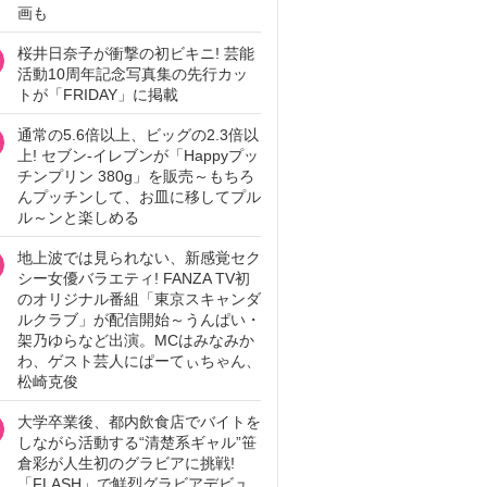
画も
桜井日奈子が衝撃の初ビキニ! 芸能
活動10周年記念写真集の先行カッ
トが「FRIDAY」に掲載
通常の5.6倍以上、ビッグの2.3倍以
上! セブン‐イレブンが「Happyプッ
チンプリン 380g」を販売～もちろ
んプッチンして、お皿に移してプル
ル～ンと楽しめる
地上波では見られない、新感覚セク
シー女優バラエティ! FANZA TV初
のオリジナル番組「東京スキャンダ
ルクラブ」が配信開始～うんぱい・
架乃ゆらなど出演。MCはみなみか
わ、ゲスト芸人にぱーてぃちゃん、
松崎克俊
大学卒業後、都内飲食店でバイトを
しながら活動する“清楚系ギャル”笹
倉彩が人生初のグラビアに挑戦!
「FLASH」で鮮烈グラビアデビュ