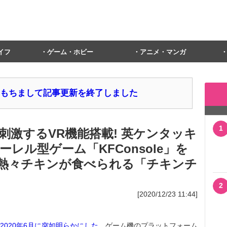
イフ
ゲーム・ホビー
アニメ・マンガ
1日をもちまして記事更新を終了しました
1
刺激するVR機能搭載! 英ケンタッキ
レル型ゲーム「KFConsole」を
も熱々チキンが食べられる「チキンチ
2
[2020/12/23 11:44]
2020年6月に突如明らかにした
、ゲーム機のプラットフォーム