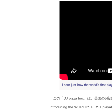
Learn just how the world's first p
この「DJ pizza box」は、英国
Introducing the WORLD’S FIRST playa