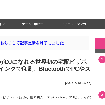
イフ
ゲーム・ホビー
アニメ・マンガ
1日をもちまして記事更新を終了しました
1
がDJになれる世界初の宅配ピザボ
クで印刷。BluetoothでPCやス
[2016/8/18 13:38]
2
ピザハット)」が、世界初の「DJ pizza box」(DJビザボック)