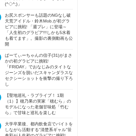
(^◇^;)」
お尻スポンサーも話題のNGなし破
天荒アイドル・鈴木Mob.が初グラ
ビアに挑戦! 「週プレ」に登場～
「人生初のグラビア!!!しかも5水着
も着てます」。撮影の裏側動画も公
開
ぱーてぃーちゃんの信子(31)がまさ
かの初グラビアに挑戦!
「FRIDAY」でおなじみのタイトな
ジーンズを脱いだスキャンダラスな
セクシーショットを衝撃の撮り下ろ
し
【聖地巡礼・ラブライブ！ 1期
（1）】穂乃果の実家「穂むら」の
モデルになった老舗甘味処「竹む
ら」で甘味と巡礼を楽しむ
大学卒業後、都内飲食店でバイトを
しながら活動する“清楚系ギャル”笹
倉彩が人生初のグラビアに挑戦!