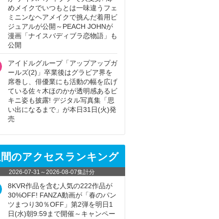
めメイクでいつもとは一味違うフェ
ミニンなヘアメイクで挑んだ着用ビ
ジュアルが公開～PEACH JOHNが
漫画「ナイスバディブラ恋物語」も
公開
アイドルグループ「アップアップガ
ールズ(2)」卒業後はグラビア界を
席巻し、俳優業にも活動の幅を広げ
ている佐々木ほのかが透明感あるビ
キニ姿も披露! デジタル写真集「思
い出になるまで」が本日31日(火)発
売
週間のアクセスランキング
2026-07-31
～
2026-08-07
集計分
8KVR作品を含む人気の222作品が
30%OFF! FANZA動画が「春のパン
ツまつり30％OFF」第2弾を明日1
日(水)朝9:59まで開催～キャンペー