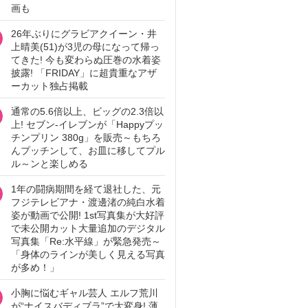
画も
26年ぶりにグラビアクイーン・井
上晴美(51)が3児の母になって帰っ
てきた! 今も変わらぬ圧巻の水着姿
披露! 「FRIDAY」に超貴重なアザ
ーカット独占掲載
通常の5.6倍以上、ビッグの2.3倍以
上! セブン‐イレブンが「Happyプッ
チンプリン 380g」を販売～もちろ
んプッチンして、お皿に移してプル
ル～ンと楽しめる
1年の闘病期間を経て退社した、元
フジテレビアナ・渡邊渚の純白水着
姿が動画で公開! 1st写真集が大好評
で未公開カット大量追加のデジタル
写真集「Re:水平線」が緊急発売～
「身体のラインが美しく見える写真
が多め！」
小胸に悩むギャル芸人 エルフ荒川
が“ナイスバディブラ”で大変身! 薄