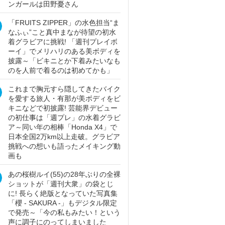
ンガールは田野憂さん
「FRUITS ZIPPER」の水色担当“ま
なふぃ”こと真中まなが待望の初水
着グラビアに挑戦! 「週刊プレイボ
ーイ」でメリハリのある美ボディを
披露～「ビキニとか下着みたいなも
のを人前で着るのは初めてかも」
これまで胸元すら隠してきたバイク
を愛する旅人・有那が美ボディをビ
キニなどで初披露! 芸能界デビュー
の初仕事は「週プレ」の水着グラビ
ア～同い年の相棒「Honda X4」で
日本全国2万km以上走破。グラビア
挑戦への想いも語ったメイキング動
画も
あの桜樹ルイ(55)の28年ぶりの全裸
ショットが「週刊大衆」の袋とじ
に! 長らく絶版となっていた写真集
「櫻 - SAKURA -」もデジタル限定
で発売～「今の私もみたい！という
声に調子にのってしまいました