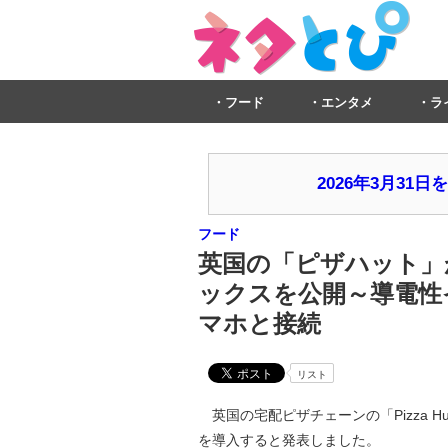
フード
エンタメ
ラ
2026年3月3
フード
英国の「ピザハット」
ックスを公開～導電性イン
マホと接続
リスト
英国の宅配ピザチェーンの「Pizza Hut(
を導入すると発表しました。