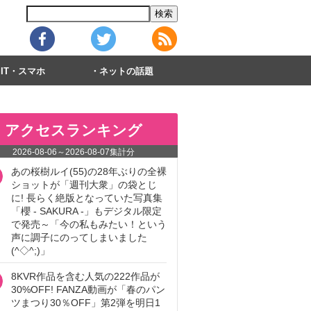
IT・スマホ
ネットの話題
アクセスランキング
2026-08-06
～
2026-08-07
集計分
あの桜樹ルイ(55)の28年ぶりの全裸
ショットが「週刊大衆」の袋とじ
に! 長らく絶版となっていた写真集
「櫻 - SAKURA -」もデジタル限定
で発売～「今の私もみたい！という
声に調子にのってしまいました
(^◇^;)」
8KVR作品を含む人気の222作品が
30%OFF! FANZA動画が「春のパン
ツまつり30％OFF」第2弾を明日1