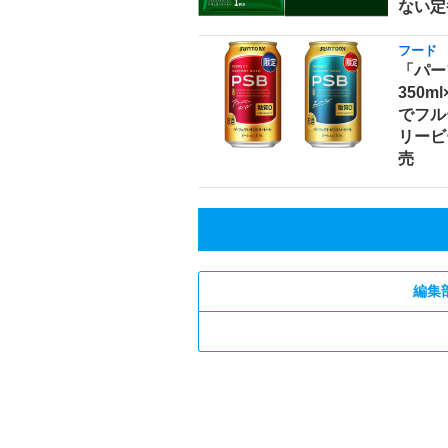
ない定
フード
「パー
350m
でフル
リービ
売
編集