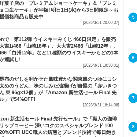
洋菓子店の「プレミアムショートケーキ」＆「プレミ
ョコ生ケーキ」が半額! 明日1日(水)から3日間限定～お
援価格商品も販売中
5
[2026/3/31 20:00:07]
zonで「第112弾 ウイスキーみくじ 466口限定」を販売
大吉1/466「山崎18年」、大大吉2/466「山崎12年」、
/466「白州12年」など11種類のウイスキーからどの1本
6
か運試し!
[2026/3/31 18:30:01]
昆布のだしを利かせた風味豊かな関東風のつゆにコシ
太めのうどん、味のしみた油揚げが自慢の「赤いきつ
 東 96g×12個」が「Amazon 新生活セール Final 先
7
ル」で54%OFF!
[2026/3/31 18:14:08]
azon 新生活セール Final 先行セール」で「職人の珈琲
リップコーヒー 深いコクのスペシャルブレンド 100
8
20%OFF! UCC職人の焙煎とブレンド技術で毎日飽き