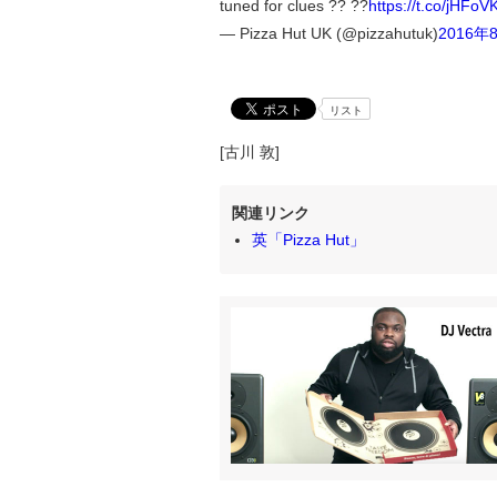
tuned for clues ?? ??
https://t.co/jHFo
— Pizza Hut UK (@pizzahutuk)
2016年
リスト
[古川 敦]
関連リンク
英「Pizza Hut」