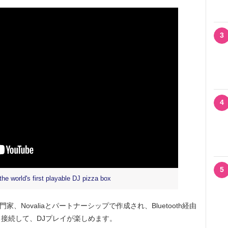
3
4
5
he world's first playable DJ pizza box
門家、Novaliaとパートナーシップで作成され、Bluetooth経由
接続して、DJプレイが楽しめます。