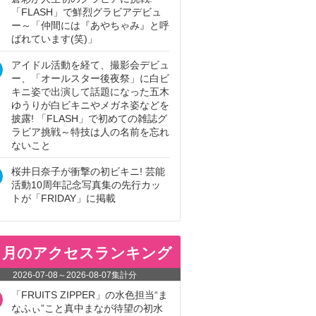
「FLASH」で鮮烈グラビアデビュ
ー～「仲間には『あやちゃみ』と呼
ばれています(笑)」
アイドル活動を経て、撮影会デビュ
ー、「オールスター後夜祭」に白ビ
キニ姿で出演して話題になった五木
ゆうりが白ビキニやメガネ姿などを
披露! 「FLASH」で初めての雑誌グ
ラビア挑戦～特技は人の名前を忘れ
ないこと
桜井日奈子が衝撃の初ビキニ! 芸能
活動10周年記念写真集の先行カッ
トが「FRIDAY」に掲載
ヵ月のアクセスランキング
2026-07-08
～
2026-08-07
集計分
「FRUITS ZIPPER」の水色担当“ま
なふぃ”こと真中まなが待望の初水