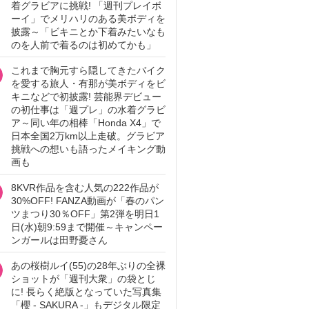
着グラビアに挑戦! 「週刊プレイボ
ーイ」でメリハリのある美ボディを
披露～「ビキニとか下着みたいなも
のを人前で着るのは初めてかも」
これまで胸元すら隠してきたバイク
を愛する旅人・有那が美ボディをビ
キニなどで初披露! 芸能界デビュー
の初仕事は「週プレ」の水着グラビ
ア～同い年の相棒「Honda X4」で
日本全国2万km以上走破。グラビア
挑戦への想いも語ったメイキング動
画も
8KVR作品を含む人気の222作品が
30%OFF! FANZA動画が「春のパン
ツまつり30％OFF」第2弾を明日1
日(水)朝9:59まで開催～キャンペー
ンガールは田野憂さん
あの桜樹ルイ(55)の28年ぶりの全裸
ショットが「週刊大衆」の袋とじ
に! 長らく絶版となっていた写真集
「櫻 - SAKURA -」もデジタル限定