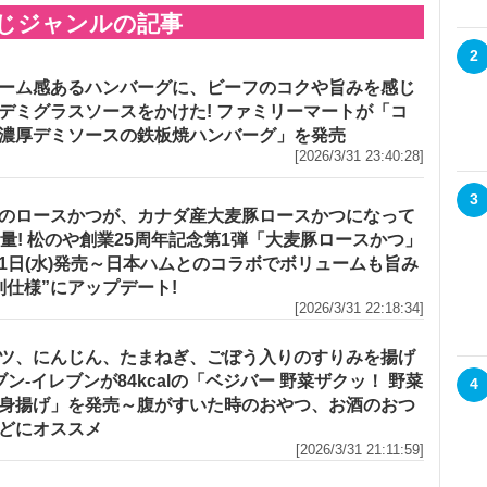
じジャンルの記事
2
ーム感あるハンバーグに、ビーフのコクや旨みを感じ
デミグラスソースをかけた! ファミリーマートが「コ
濃厚デミソースの鉄板焼ハンバーグ」を発売
[2026/3/31 23:40:28]
3
のロースかつが、カナダ産大麦豚ロースかつになって
増量! 松のや創業25周年記念第1弾「大麦豚ロースかつ」
1日(水)発売～日本ハムとのコラボでボリュームも旨み
別仕様”にアップデート!
[2026/3/31 22:18:34]
ツ、にんじん、たまねぎ、ごぼう入りのすりみを揚げ
セブン‐イレブンが84kcalの「ベジバー 野菜ザクッ！ 野菜
4
身揚げ」を発売～腹がすいた時のおやつ、お酒のおつ
どにオススメ
[2026/3/31 21:11:59]