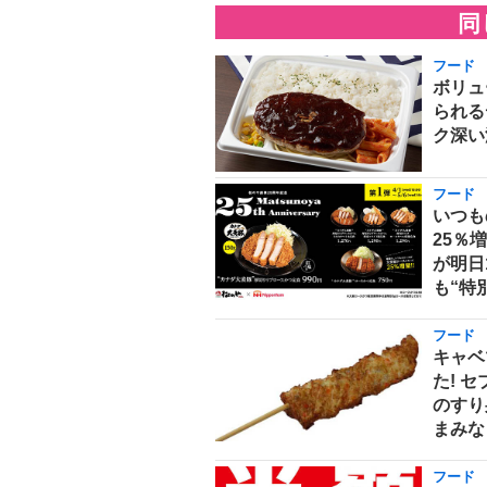
同
フード
ボリュ
られる
ク深い
フード
いつも
25％
が明日
も“特
フード
キャベ
た! 
のすり
まみな
フード