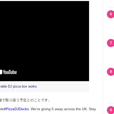
6
7
8
layable DJ pizza box works
の5店舗で取り扱う予定とのことです。
ble
#PizzaDJDecks
. We’re giving 5 away across the UK. Stay
9