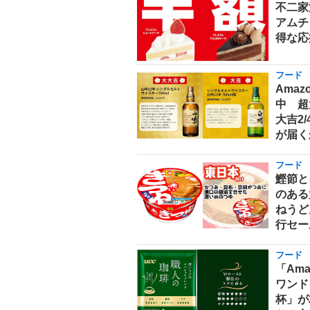
不二家
アムチ
得な応
フード
Ama
中 超
大吉2
が届く
フード
鰹節と
のある
ねうどん
行セー
フード
「Am
ワンド
杯」が