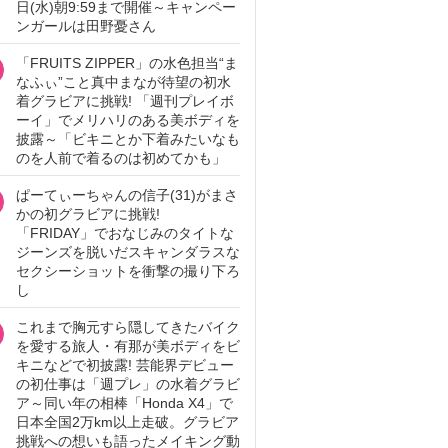
日(水)朝9:59まで開催～キャンペー
ンガールは田野憂さん
「FRUITS ZIPPER」の水色担当“ま
なふぃ”こと真中まなが待望の初水
着グラビアに挑戦! 「週刊プレイボ
ーイ」でメリハリのある美ボディを
披露～「ビキニとか下着みたいなも
のを人前で着るのは初めてかも」
ぱーてぃーちゃんの信子(31)がまさ
かの初グラビアに挑戦!
「FRIDAY」でおなじみのタイトな
ジーンズを脱いだスキャンダラスな
セクシーショットを衝撃の撮り下ろ
し
これまで胸元すら隠してきたバイク
を愛する旅人・有那が美ボディをビ
キニなどで初披露! 芸能界デビュー
の初仕事は「週プレ」の水着グラビ
ア～同い年の相棒「Honda X4」で
日本全国2万km以上走破。グラビア
挑戦への想いも語ったメイキング動