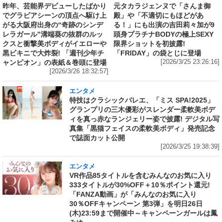
昨年、芸能界デビューしたばかり
元タカラジェンヌで「さんま御
でグラビアシーンの頂点へ駆け上
殿」や「不適切にもほどがあ
がる大阪府出身の“奇跡のシンデ
る！」にも出演の吉田莉々加が9
レラガール”溝端葵の抜群のルッ
頭身プラチナBODYの極上SEXY
クスと衝撃美ボディがイエローや
限界ショットを初披露!
黒ビキニで大炸裂! 「週刊少年チ
「FRIDAY」の袋とじに登場
ャンピオン」の表紙＆巻頭に登場
[2026/3/25 23:26:16]
[2026/3/26 18:32:57]
エンタメ
特技はクラシックバレエ、「ミス SPA!2025」
グランプリの三木優彩がスレンダー柔軟美ボデ
ィを真っ赤なランジェリー姿で披露! デジタル写
真集「黒猫フェイスの柔軟美ボディ」発売記念
で誌面カット公開
[2026/3/25 19:38:39]
エンタメ
VR作品85タイトルを含むみんなのお気に入り
333タイトルが30%OFF＋10％ポイント還元!
「FANZA動画」が「みんなのお気に入り
30％OFFキャンペーン 第3弾」を明日26日
(木)23:59まで開催中～キャンペーンガールは鳳