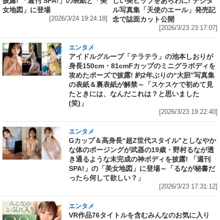
披露! 「週刊 SPA!」の表紙と「美
しい美ヒップをあらわに! デジタ
女地図」に登場
ル写真集「天使のエール」発売記
[2026/3/24 19:24:18]
念で誌面カット公開
[2026/3/23 23:17:07]
エンタメ
アイドルグループ「テラテラ」の池本しおりが
身長150cm・81cmFカップのミニグラボディを
攻めたポーズで披露! 約2年ぶりの“大胆”写真集
の表紙＆裏表紙が解禁～「スケスケで初めて見
たときには、なんだこれは？と思いました
(笑)」
[2026/3/23 19:22:40]
エンタメ
Gカップ＆高身長“超Z世代スタイル”としなやか
な体のポージングが武器の19歳・野村るなが透
き通るような未完成の神ボディを披露! 「週刊
SPA!」の「美女地図」に登場～「るなが秘書だ
ったら何して欲しい？」
[2026/3/23 17:31:12]
エンタメ
VR作品76タイトルを含むみんなのお気に入り