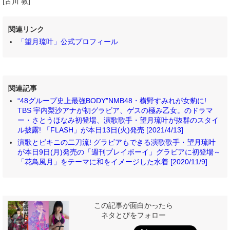
[古川 敦]
関連リンク
「望月琉叶」公式プロフィール
関連記事
“48グループ史上最強BODY”NMB48・横野すみれが女豹に!
TBS 宇内梨沙アナが初グラビア、ゲスの極み乙女。のドラマ
ー・さとうほなみ初登場、演歌歌手・望月琉叶が抜群のスタイ
ル披露! 「FLASH」が本日13日(火)発売 [2021/4/13]
演歌とビキニの二刀流! グラビアもできる演歌歌手・望月琉叶
が本日9日(月)発売の「週刊プレイボーイ」グラビアに初登場～
「花鳥風月」をテーマに和をイメージした水着 [2020/11/9]
この記事が面白かったら
ネタとぴをフォロー