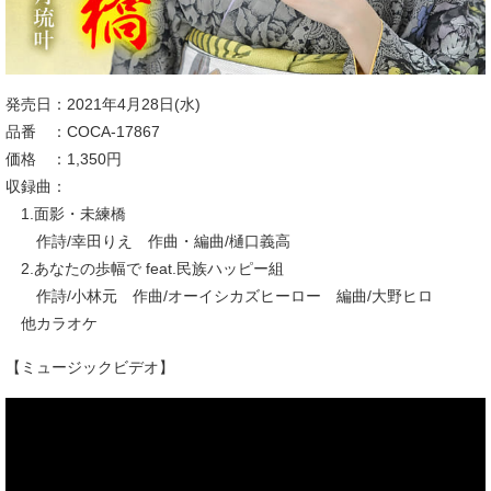
発売日：2021年4月28日(水)
品番 ：COCA-17867
価格 ：1,350円
収録曲：
1.面影・未練橋
作詩/幸田りえ 作曲・編曲/樋口義高
2.あなたの歩幅で feat.民族ハッピー組
作詩/小林元 作曲/オーイシカズヒーロー 編曲/大野ヒロ
他カラオケ
【ミュージックビデオ】