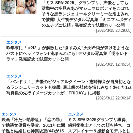
「ミス SPA!2025」グランプリ、声優としても
活動中の空見みあがマシュマロボディをこぼれ
そうな黒ランジェリーやクリーミーな泡まみれ
で披露! 人生初デジタル写真集「ミニマムボディ
のムチプニ妖精」発売記念で誌面カット公開
[2026/3/15 23:29:08]
エンタメ
昨年末に「 #2i2 」が解散した“きすみん”天羽希
純が弾けるようなバストにヘッドフォン! 泡まみ
れにも! デジタル写真集「明るいドラマ」発売記
念で誌面カット公開
[2026/3/15 12:45:34]
エンタメ
「バンドリ！」声優のビジュアルクイーン・志
崎樺音が自身初となるランジェリーカットも披
露! 最上級の肢体を惜しみなく魅せた1st写真集
の先行イメージカットが「FRIDAY」に掲載
[2026/3/12 22:36:14]