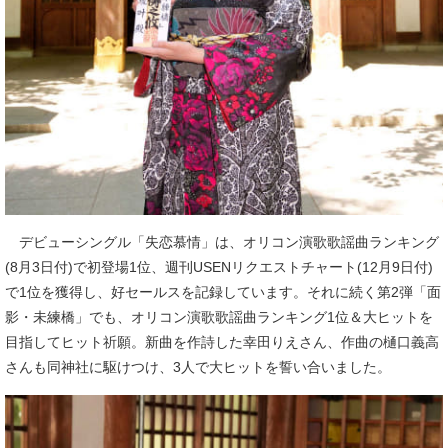
デビューシングル「失恋慕情」は、オリコン演歌歌謡曲ランキング
(8月3日付)で初登場1位、週刊USENリクエストチャート(12月9日付)
で1位を獲得し、好セールスを記録しています。それに続く第2弾「面
影・未練橋」でも、オリコン演歌歌謡曲ランキング1位＆大ヒットを
目指してヒット祈願。新曲を作詩した幸田りえさん、作曲の樋口義高
さんも同神社に駆けつけ、3人で大ヒットを誓い合いました。