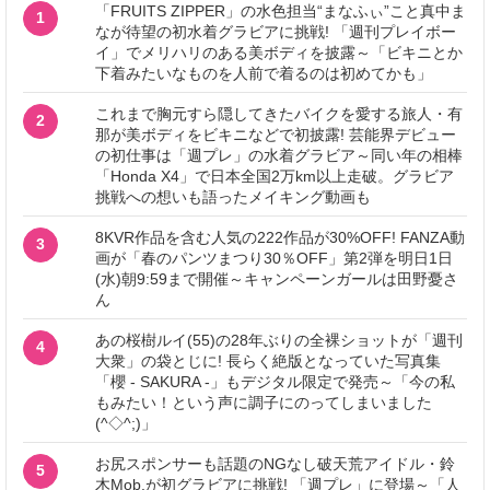
「FRUITS ZIPPER」の水色担当“まなふぃ”こと真中ま
1
なが待望の初水着グラビアに挑戦! 「週刊プレイボー
イ」でメリハリのある美ボディを披露～「ビキニとか
下着みたいなものを人前で着るのは初めてかも」
これまで胸元すら隠してきたバイクを愛する旅人・有
2
那が美ボディをビキニなどで初披露! 芸能界デビュー
の初仕事は「週プレ」の水着グラビア～同い年の相棒
「Honda X4」で日本全国2万km以上走破。グラビア
挑戦への想いも語ったメイキング動画も
8KVR作品を含む人気の222作品が30%OFF! FANZA動
3
画が「春のパンツまつり30％OFF」第2弾を明日1日
(水)朝9:59まで開催～キャンペーンガールは田野憂さ
ん
あの桜樹ルイ(55)の28年ぶりの全裸ショットが「週刊
4
大衆」の袋とじに! 長らく絶版となっていた写真集
「櫻 - SAKURA -」もデジタル限定で発売～「今の私
もみたい！という声に調子にのってしまいました
(^◇^;)」
お尻スポンサーも話題のNGなし破天荒アイドル・鈴
5
木Mob.が初グラビアに挑戦! 「週プレ」に登場～「人