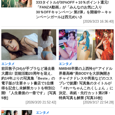
333タイトルが30%OFF＋10％ポイント還元!
「FANZA動画」が「みんなのお気に入り
30％OFFキャンペーン 第2弾」を開催中～キャ
ンペーンガールは西元めいさ
[2026/3/23 16:36:40]
エンタメ
エンタメ
前田敦子(34)が手ブラなど過去最
NMB48卒業の上西怜が“アイドル
大露出! 芸能活動20周年を迎え、
界最高峰”美BODYを大胆胸開き
約14年ぶりの写真集「Beste」の
チャイナドレスや男装などのコス
電子版が主要ネット書店で1位獲
プレで披露! 写真集のタイトルが
得を記念し未解禁カットを特別公
「 #れーちゃんこれくしょん 」に
開! 「人生最後の一冊です」 [写真
決定、表紙・先行カット第2弾・
9枚]
特典写真も解禁 [写真10枚]
[2026/3/20 21:52:42]
[2026/3/17 22:54:28]
エンタメ