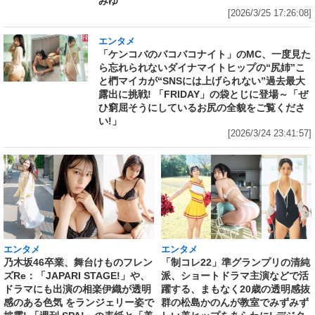
みゆ
[2026/3/25 17:26:08]
エンタメ
「ケンコバのバコバコナイト」のMC、一度見た
ら忘れられないダイナマイトヒップの“尻姉”こ
と椚マイカが“SNSには上げられない”過去最大
露出に挑戦! 「FRIDAY」の袋とじに登場～「ぜ
ひ窮屈そうにしているお尻の全貌をご覧くださ
い!」
[2026/3/24 23:41:57]
エンタメ
エンタメ
乃木坂46卒業、舞台けものフレン
「制コレ22」準グランプリの清純
ズRe：「JAPARI STAGE!」や、
派、ショートドラマ主演などで活
ドラマにも出演の相楽伊織が透明
躍する、まもなく20歳の透明感抜
感のある色気 をランジェリー姿で
群の松島かのんが教室でみずみず