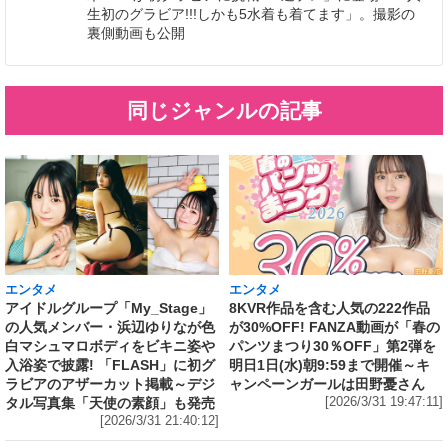
生初のグラビア!!!しかも5水着も着てます」。撮影の
裏側動画も公開
同じジャンルの記事
エンタメ
エンタメ
アイドルグループ「My_Stage」
8KVR作品を含む人気の222作品
の人気メンバー・浜辺ゆりなが色
が30%OFF! FANZA動画が「春の
白マシュマロボディをビキニ姿や
パンツまつり30％OFF」第2弾を
入浴姿で披露! 「FLASH」に初グ
明日1日(水)朝9:59まで開催～キ
ラビアのアザーカット掲載～デジ
ャンペーンガールは田野憂さん
タル写真集「天使の素顔」も発売
[2026/3/31 19:47:11]
[2026/3/31 21:40:12]