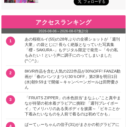
アクセスランキング
2026-08-06
～
2026-08-07
集計分
あの桜樹ルイ(55)の28年ぶりの全裸ショットが「週刊
1
大衆」の袋とじに! 長らく絶版となっていた写真集
「櫻 - SAKURA -」もデジタル限定で発売～「今の私
もみたい！という声に調子にのってしまいました
(^◇^;)」
8KVR作品を含む人気の222作品が30%OFF! FANZA動
2
画が「春のパンツまつり30％OFF」第2弾を明日1日
(水)朝9:59まで開催～キャンペーンガールは田野憂さ
ん
「FRUITS ZIPPER」の水色担当“まなふぃ”こと真中ま
3
なが待望の初水着グラビアに挑戦! 「週刊プレイボー
イ」でメリハリのある美ボディを披露～「ビキニとか
下着みたいなものを人前で着るのは初めてかも」
ぱーてぃーちゃんの信子(31)がまさかの初グラビアに
4