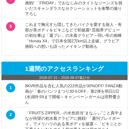
挑戦! 「FRIDAY」でおなじみのタイトなジーンズを脱
いだスキャンダラスなセクシーショットを衝撃の撮り
下ろし
これまで胸元すら隠してきたバイクを愛する旅人・有
5
那が美ボディをビキニなどで初披露! 芸能界デビュー
の初仕事は「週プレ」の水着グラビア～同い年の相棒
「Honda X4」で日本全国2万km以上走破。グラビア
挑戦への想いも語ったメイキング動画も
1週間のアクセスランキング
2026-07-31
～
2026-08-07
集計分
8KVR作品を含む人気の222作品が30%OFF! FANZA動
1
画が「春のパンツまつり30％OFF」第2弾を明日1日
(水)朝9:59まで開催～キャンペーンガールは田野憂さ
ん
「FRUITS ZIPPER」の水色担当“まなふぃ”こと真中ま
2
なが待望の初水着グラビアに挑戦! 「週刊プレイボー
イ」でメリハリのある美ボディを披露～「ビキニとか