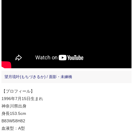
望月琉叶(もちづきるか) / 面影・未練橋
【プロフィール】
1996年7月15日生まれ
神奈川県出身
身長153.5cm
B83W58H82
血液型：A型