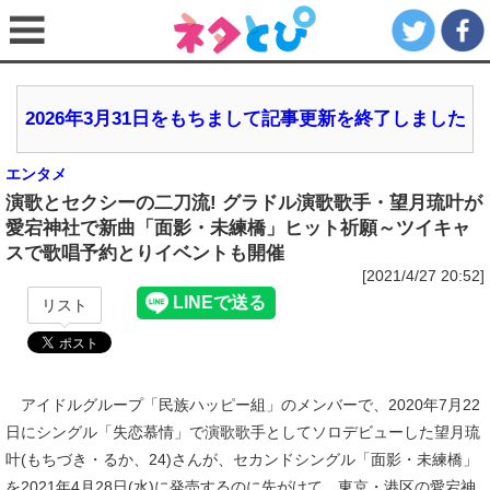
2026年3月31日をもちまして記事更新を終了しました
エンタメ
演歌とセクシーの二刀流! グラドル演歌歌手・望月琉叶が
愛宕神社で新曲「面影・未練橋」ヒット祈願～ツイキャ
スで歌唱予約とりイベントも開催
[2021/4/27 20:52]
リスト
アイドルグループ「民族ハッピー組」のメンバーで、2020年7月22
日にシングル「失恋慕情」で演歌歌手としてソロデビューした望月琉
叶(もちづき・るか、24)さんが、セカンドシングル「面影・未練橋」
を2021年4月28日(水)に発売するのに先がけて、東京・港区の愛宕神