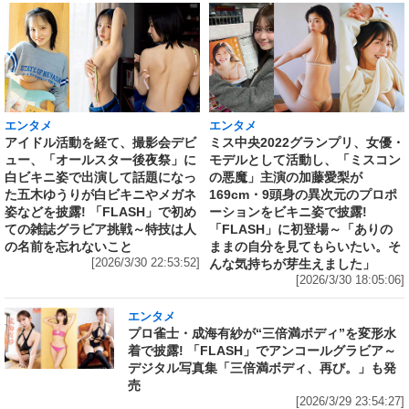
エンタメ
エンタメ
アイドル活動を経て、撮影会デビ
ミス中央2022グランプリ、女優・
ュー、「オールスター後夜祭」に
モデルとして活動し、「ミスコン
白ビキニ姿で出演して話題になっ
の悪魔」主演の加藤愛梨が
た五木ゆうりが白ビキニやメガネ
169cm・9頭身の異次元のプロポ
姿などを披露! 「FLASH」で初め
ーションをビキニ姿で披露!
ての雑誌グラビア挑戦～特技は人
「FLASH」に初登場～「ありの
の名前を忘れないこと
ままの自分を見てもらいたい。そ
[2026/3/30 22:53:52]
んな気持ちが芽生えました」
[2026/3/30 18:05:06]
エンタメ
プロ雀士・成海有紗が“三倍満ボディ”を変形水
着で披露! 「FLASH」でアンコールグラビア～
デジタル写真集「三倍満ボディ、再び。」も発
売
[2026/3/29 23:54:27]