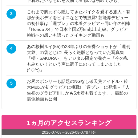
下着みたいなものを人前で着るのは初めてかも」
これまで胸元すら隠してきたバイクを愛する旅人・有
3
那が美ボディをビキニなどで初披露! 芸能界デビュー
の初仕事は「週プレ」の水着グラビア～同い年の相棒
「Honda X4」で日本全国2万km以上走破。グラビア
挑戦への想いも語ったメイキング動画も
あの桜樹ルイ(55)の28年ぶりの全裸ショットが「週刊
4
大衆」の袋とじに! 長らく絶版となっていた写真集
「櫻 - SAKURA -」もデジタル限定で発売～「今の私
もみたい！という声に調子にのってしまいました
(^◇^;)」
お尻スポンサーも話題のNGなし破天荒アイドル・鈴
5
木Mob.が初グラビアに挑戦! 「週プレ」に登場～「人
生初のグラビア!!!しかも5水着も着てます」。撮影の
裏側動画も公開
1ヵ月のアクセスランキング
2026-07-08
～
2026-08-07
集計分