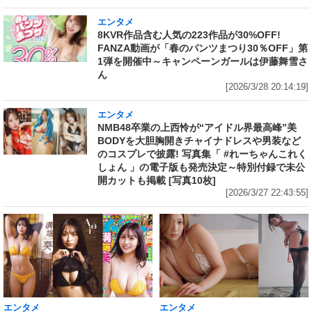
エンタメ
8KVR作品含む人気の223作品が30%OFF!
FANZA動画が「春のパンツまつり30％OFF」第
1弾を開催中～キャンペーンガールは伊藤舞雪さ
ん
[2026/3/28 20:14:19]
エンタメ
NMB48卒業の上西怜が“アイドル界最高峰”美
BODYを大胆胸開きチャイナドレスや男装など
のコスプレで披露! 写真集「 #れーちゃんこれく
しょん 」の電子版も発売決定～特別付録で未公
開カットも掲載 [写真10枚]
[2026/3/27 22:43:55]
エンタメ
エンタメ