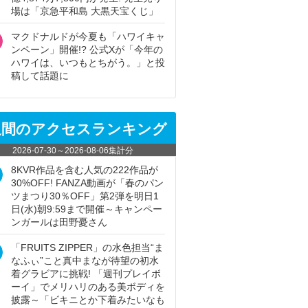
場は「京急平和島 大黒天宝くじ」
マクドナルドが今夏も「ハワイキャ
ンペーン」開催!? 公式Xが「今年の
ハワイは、いつもとちがう。」と投
稿して話題に
週間のアクセスランキング
2026-07-30
～
2026-08-06
集計分
8KVR作品を含む人気の222作品が
30%OFF! FANZA動画が「春のパン
ツまつり30％OFF」第2弾を明日1
日(水)朝9:59まで開催～キャンペー
ンガールは田野憂さん
「FRUITS ZIPPER」の水色担当“ま
なふぃ”こと真中まなが待望の初水
着グラビアに挑戦! 「週刊プレイボ
ーイ」でメリハリのある美ボディを
披露～「ビキニとか下着みたいなも