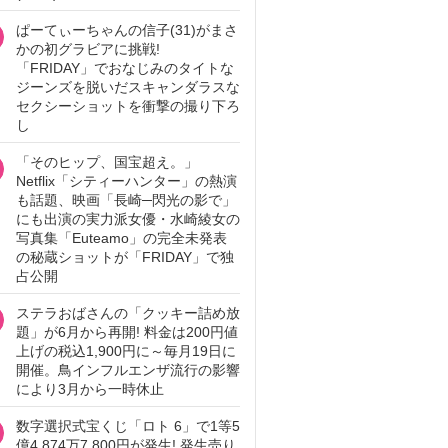
ぱーてぃーちゃんの信子(31)がまさ
かの初グラビアに挑戦!
「FRIDAY」でおなじみのタイトな
ジーンズを脱いだスキャンダラスな
セクシーショットを衝撃の撮り下ろ
し
「そのヒップ、国宝超え。」
Netflix「シティーハンター」の熱演
も話題、映画「長崎─閃光の影で」
にも出演の実力派女優・水崎綾女の
写真集「Euteamo」の完全未発表
の秘蔵ショットが「FRIDAY」で独
占公開
ステラおばさんの「クッキー詰め放
題」が6月から再開! 料金は200円値
上げの税込1,900円に～毎月19日に
開催。鳥インフルエンザ流行の影響
により3月から一時休止
数字選択式宝くじ「ロト 6」で1等5
億4,874万7,800円が発生! 発生売り