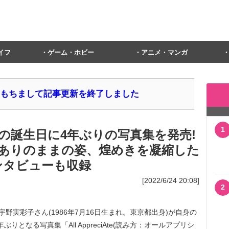
イフ
ゲーム・ホビー
アニメ・マンガ
1日をもちまして記事更新を終了しました
1
歳の誕生日に4年ぶりの写真集を発売!
ありのままの姿、煌めきを凝縮した
ンタビューも収録
[2022/6/24 20:08]
2
野実彩子さん(1986年7月16日生まれ。東京都出身)が自身の
年ぶりとなる写真集「All AppreciAte(読み方：オールアプリシ