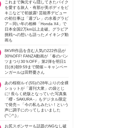
これまで胸元すら隠してきたバイク
を愛する旅人・有那が美ボディをビ
キニなどで初披露! 芸能界デビュー
の初仕事は「週プレ」の水着グラビ
ア～同い年の相棒「Honda X4」で
日本全国2万km以上走破。グラビア
挑戦への想いも語ったメイキング動
画も
8KVR作品を含む人気の222作品が
30%OFF! FANZA動画が「春のパン
ツまつり30％OFF」第2弾を明日1
日(水)朝9:59まで開催～キャンペー
ンガールは田野憂さん
あの桜樹ルイ(55)の28年ぶりの全裸
ショットが「週刊大衆」の袋とじ
に! 長らく絶版となっていた写真集
「櫻 - SAKURA -」もデジタル限定
で発売～「今の私もみたい！という
声に調子にのってしまいました
(^◇^;)」
お尻スポンサーも話題のNGなし破