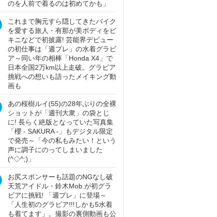
のを人前で着るのは初めてかも」
これまで胸元すら隠してきたバイク
を愛する旅人・有那が美ボディをビ
キニなどで初披露! 芸能界デビュー
の初仕事は「週プレ」の水着グラビ
ア～同い年の相棒「Honda X4」で
日本全国2万km以上走破。グラビア
挑戦への想いも語ったメイキング動
画も
あの桜樹ルイ(55)の28年ぶりの全裸
ショットが「週刊大衆」の袋とじ
に! 長らく絶版となっていた写真集
「櫻 - SAKURA -」もデジタル限定
で発売～「今の私もみたい！という
声に調子にのってしまいました
(^◇^;)」
お尻スポンサーも話題のNGなし破
天荒アイドル・鈴木Mob.が初グラ
ビアに挑戦! 「週プレ」に登場～
「人生初のグラビア!!!しかも5水着
も着てます」。撮影の裏側動画も公