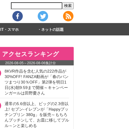
IT・スマホ
ネットの話題
アクセスランキング
2026-08-05
～
2026-08-06
集計分
8KVR作品を含む人気の222作品が
30%OFF! FANZA動画が「春のパン
ツまつり30％OFF」第2弾を明日1
日(水)朝9:59まで開催～キャンペー
ンガールは田野憂さん
通常の5.6倍以上、ビッグの2.3倍以
上! セブン‐イレブンが「Happyプッ
チンプリン 380g」を販売～もちろ
んプッチンして、お皿に移してプル
ル～ンと楽しめる