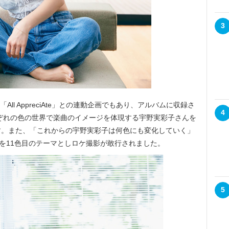
3
ll AppreciAte」との連動企画でもあり、アルバムに収録さ
4
れぞれの色の世界で楽曲のイメージを体現する宇野実彩子さんを
す。また、「これからの宇野実彩子は何色にも変化していく」
”を11色目のテーマとしロケ撮影が敢行されました。
5