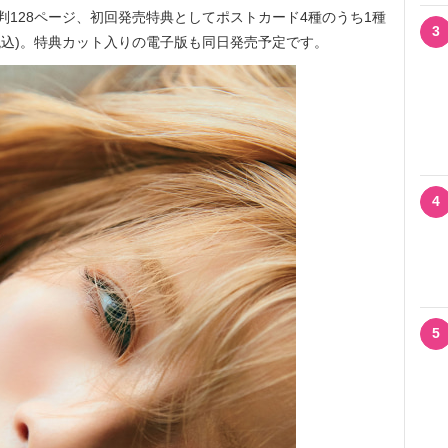
判128ページ、初回発売特典としてポストカード4種のうち1種
3
(税込)。特典カット入りの電子版も同日発売予定です。
4
5