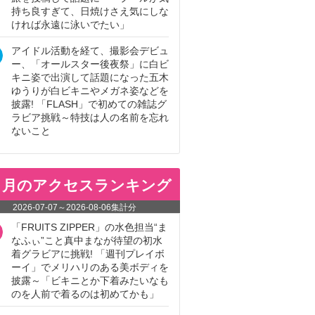
持ち良すぎて、日焼けさえ気にしな
ければ永遠に泳いでたい」
アイドル活動を経て、撮影会デビュ
ー、「オールスター後夜祭」に白ビ
キニ姿で出演して話題になった五木
ゆうりが白ビキニやメガネ姿などを
披露! 「FLASH」で初めての雑誌グ
ラビア挑戦～特技は人の名前を忘れ
ないこと
ヵ月のアクセスランキング
2026-07-07
～
2026-08-06
集計分
「FRUITS ZIPPER」の水色担当“ま
なふぃ”こと真中まなが待望の初水
着グラビアに挑戦! 「週刊プレイボ
ーイ」でメリハリのある美ボディを
披露～「ビキニとか下着みたいなも
のを人前で着るのは初めてかも」