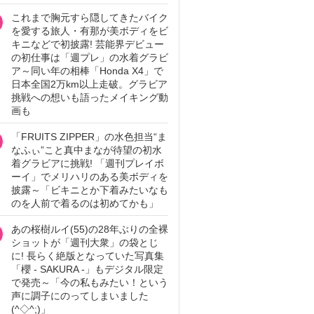
これまで胸元すら隠してきたバイク
を愛する旅人・有那が美ボディをビ
キニなどで初披露! 芸能界デビュー
の初仕事は「週プレ」の水着グラビ
ア～同い年の相棒「Honda X4」で
日本全国2万km以上走破。グラビア
挑戦への想いも語ったメイキング動
画も
「FRUITS ZIPPER」の水色担当“ま
なふぃ”こと真中まなが待望の初水
着グラビアに挑戦! 「週刊プレイボ
ーイ」でメリハリのある美ボディを
披露～「ビキニとか下着みたいなも
のを人前で着るのは初めてかも」
あの桜樹ルイ(55)の28年ぶりの全裸
ショットが「週刊大衆」の袋とじ
に! 長らく絶版となっていた写真集
「櫻 - SAKURA -」もデジタル限定
で発売～「今の私もみたい！という
声に調子にのってしまいました
(^◇^;)」