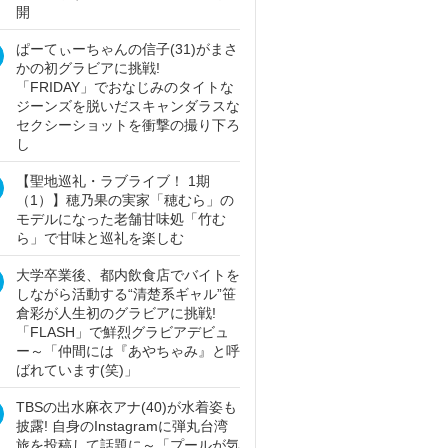
開
ぱーてぃーちゃんの信子(31)がまさ
かの初グラビアに挑戦!
「FRIDAY」でおなじみのタイトな
ジーンズを脱いだスキャンダラスな
セクシーショットを衝撃の撮り下ろ
し
【聖地巡礼・ラブライブ！ 1期
（1）】穂乃果の実家「穂むら」の
モデルになった老舗甘味処「竹む
ら」で甘味と巡礼を楽しむ
大学卒業後、都内飲食店でバイトを
しながら活動する“清楚系ギャル”笹
倉彩が人生初のグラビアに挑戦!
「FLASH」で鮮烈グラビアデビュ
ー～「仲間には『あやちゃみ』と呼
ばれています(笑)」
TBSの出水麻衣アナ(40)が水着姿も
披露! 自身のInstagramに弾丸台湾
旅を投稿して話題に～「プールが気