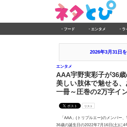
フード
エンタメ
ラ
2026年3月3
エンタメ
AAA宇野実彩子が36
美しい肢体で魅せる、
一冊～圧巻の2万字イ
リスト
「AAA」(トリプルエー)のメンバー、宇
36歳の誕生日の2022年7月16日(土)に4