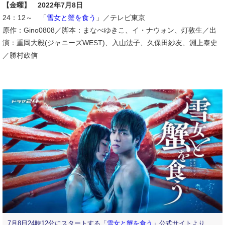
【金曜】 2022年7月8日
24：12～ 「
雪女と蟹を食う
」／テレビ東京
原作：Gino0808／脚本：まなべゆきこ、イ・ナウォン、灯敦生／出
演：重岡大毅(ジャニーズWEST)、入山法子、久保田紗友、淵上泰史
／勝村政信
7月8日24時12分にスタートする「
雪女と蟹を食う
」公式サイトより