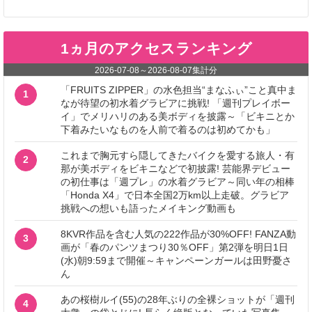
1ヵ月のアクセスランキング
2026-07-08
～
2026-08-07
集計分
「FRUITS ZIPPER」の水色担当“まなふぃ”こと真中ま
1
なが待望の初水着グラビアに挑戦! 「週刊プレイボー
イ」でメリハリのある美ボディを披露～「ビキニとか
下着みたいなものを人前で着るのは初めてかも」
これまで胸元すら隠してきたバイクを愛する旅人・有
2
那が美ボディをビキニなどで初披露! 芸能界デビュー
の初仕事は「週プレ」の水着グラビア～同い年の相棒
「Honda X4」で日本全国2万km以上走破。グラビア
挑戦への想いも語ったメイキング動画も
8KVR作品を含む人気の222作品が30%OFF! FANZA動
3
画が「春のパンツまつり30％OFF」第2弾を明日1日
(水)朝9:59まで開催～キャンペーンガールは田野憂さ
ん
あの桜樹ルイ(55)の28年ぶりの全裸ショットが「週刊
4