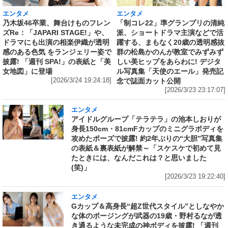
エンタメ
エンタメ
乃木坂46卒業、舞台けものフレン
「制コレ22」準グランプリの清純
ズRe：「JAPARI STAGE!」や、
派、ショートドラマ主演などで活
ドラマにも出演の相楽伊織が透明
躍する、まもなく20歳の透明感抜
感のある色気 をランジェリー姿で
群の松島かのんが教室でみずみず
披露! 「週刊 SPA!」の表紙と「美
しい美ヒップをあらわに! デジタ
女地図」に登場
ル写真集「天使のエール」発売記
[2026/3/24 19:24:18]
念で誌面カット公開
[2026/3/23 23:17:07]
エンタメ
アイドルグループ「テラテラ」の池本しおりが
身長150cm・81cmFカップのミニグラボディを
攻めたポーズで披露! 約2年ぶりの“大胆”写真集
の表紙＆裏表紙が解禁～「スケスケで初めて見
たときには、なんだこれは？と思いました
(笑)」
[2026/3/23 19:22:40]
エンタメ
Gカップ＆高身長“超Z世代スタイル”としなやか
な体のポージングが武器の19歳・野村るなが透
き通るような未完成の神ボディを披露! 「週刊