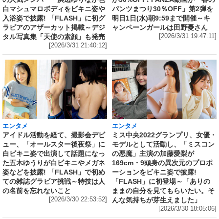
白マシュマロボディをビキニ姿や
パンツまつり30％OFF」第2弾を
入浴姿で披露! 「FLASH」に初グ
明日1日(水)朝9:59まで開催～キ
ラビアのアザーカット掲載～デジ
ャンペーンガールは田野憂さん
タル写真集「天使の素顔」も発売
[2026/3/31 19:47:11]
[2026/3/31 21:40:12]
エンタメ
エンタメ
アイドル活動を経て、撮影会デビ
ミス中央2022グランプリ、女優・
ュー、「オールスター後夜祭」に
モデルとして活動し、「ミスコン
白ビキニ姿で出演して話題になっ
の悪魔」主演の加藤愛梨が
た五木ゆうりが白ビキニやメガネ
169cm・9頭身の異次元のプロポ
姿などを披露! 「FLASH」で初め
ーションをビキニ姿で披露!
ての雑誌グラビア挑戦～特技は人
「FLASH」に初登場～「ありの
の名前を忘れないこと
ままの自分を見てもらいたい。そ
[2026/3/30 22:53:52]
んな気持ちが芽生えました」
[2026/3/30 18:05:06]