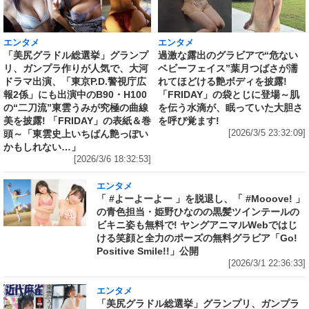
エンタメ
エンタメ
「美尻グラドル総選挙」グランプ
過激な露出のグラビアで“危ない
リ、ガンプラ作りが人気で、大河
ベビーフェイス”葉月つばさが濡
ドラマ出演、「東京P.D.警視庁広
れてほどける艶ボディを披露!
報2係」にも出演中のB90・H100
「FRIDAY」の袋とじに登場～肌
の“二刀流”東雲うみが究極の曲線
を伝う水滴が、眠っていた大胆さ
美を披露! 「FRIDAY」の表紙＆巻
を呼び覚ます!
頭～「東雲史上いちばん艶っぽい
[2026/3/5 23:32:09]
かもしれない…」
[2026/3/6 18:32:53]
エンタメ
「 #よーよーよー 」を脱退し、「 #Mooove! 」
の青色担当・姫野ひなのの黒髪ツインテールの
ビキニ姿も無料で! ヤングアニマルWebではじ
ける笑顔と全力のポーズの無料グラビア「Go!
Positive Smile!!」公開
[2026/3/1 22:36:33]
エンタメ
「美尻グラドル総選挙」グランプリ、ガンプラ