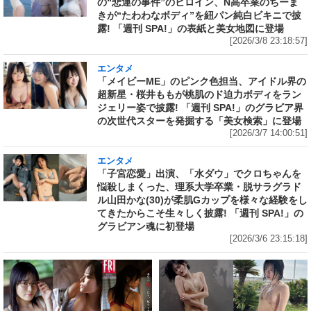
の“悲運の事件”のヒロイン、N高卒業のちーま
きが“たわわなボディ”を紐パン純白ビキニで披
露! 「週刊 SPA!」の表紙と美女地図に登場
[2026/3/8 23:18:57]
エンタメ
「メイビーME」のピンク色担当、アイドル界の
超新星・桜井ももが桃肌のド迫力ボディをラン
ジェリー姿で披露! 「週刊 SPA!」のグラビア界
の次世代スターを発掘する「美女検索」に登場
[2026/3/7 14:00:51]
エンタメ
「子宮恋愛」出演、「水ダウ」でクロちゃんを
悩殺しまくった、理系大学卒業・脱サラグラド
ル山田かな(30)が柔肌Gカップを様々な経験をし
てきたからこそ生々しく披露! 「週刊 SPA!」の
グラビアン魂に初登場
[2026/3/6 23:15:18]