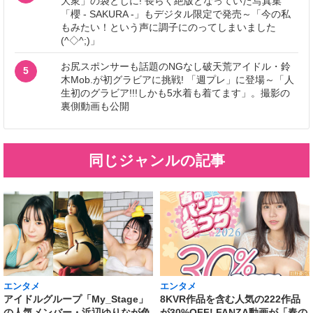
大衆」の袋とじに! 長らく絶版となっていた写真集
「櫻 - SAKURA -」もデジタル限定で発売～「今の私
もみたい！という声に調子にのってしまいました
(^◇^;)」
お尻スポンサーも話題のNGなし破天荒アイドル・鈴
5
木Mob.が初グラビアに挑戦! 「週プレ」に登場～「人
生初のグラビア!!!しかも5水着も着てます」。撮影の
裏側動画も公開
同じジャンルの記事
エンタメ
エンタメ
アイドルグループ「My_Stage」
8KVR作品を含む人気の222作品
の人気メンバー・浜辺ゆりなが色
が30%OFF! FANZA動画が「春の