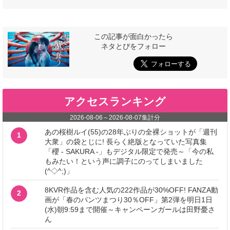
この記事が面白かったら
ネタとぴをフォロー
アクセスランキング
2026-08-06
～
2026-08-07
集計分
あの桜樹ルイ(55)の28年ぶりの全裸ショットが「週刊
1
大衆」の袋とじに! 長らく絶版となっていた写真集
「櫻 - SAKURA -」もデジタル限定で発売～「今の私
もみたい！という声に調子にのってしまいました
(^◇^;)」
8KVR作品を含む人気の222作品が30%OFF! FANZA動
2
画が「春のパンツまつり30％OFF」第2弾を明日1日
(水)朝9:59まで開催～キャンペーンガールは田野憂さ
ん