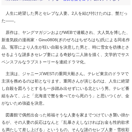
人生に絶望した男とセレブな人妻。2人を結び付けたのは、蟹だっ
た――。
原作は、ヤングマガジンおよびWEBで連載され、大人気を博した、
新進気鋭の漫画家・Gino0808(ぎのぜろはちぜろはち)氏による同名作
品。冤罪により人生が狂い自殺を決意した男と、時に雪女を彷彿とさ
せるような謎多きセレブ妻による奇妙な二人旅を描く、文学的でサス
ペンスフルなラブストーリーを連続ドラマ化。
主演は、ジャニーズWESTの重岡大毅さん。テレビ東京のドラマで
主演を務めるのは初となります。重岡さんが演じるのは、人生に絶望
し自殺を図ろうとするも一歩踏み出せずにいる北という男。テレビ番
組をみて、ふと「北海道で蟹を食べてから死のう」と思いつくが、金
がないため強盗を決意。
図書館で偶然出会った裕福そうな人妻を家までつけていき襲い掛か
るが、その人妻の反応はなんと「乱暴さえしなければお金も性的欲求
も満たして差し上げる」というもの。そんな謎のセレブ人妻・雪枝彩