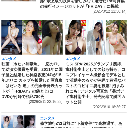
露! 最上級の肢体を惜しみなく魅せた1st写真集
の先行イメージカットが「FRIDAY」に掲載
[2026/3/12 22:36:14]
エンタメ
エンタメ
映画「冷たい熱帯魚」「恋の罪」
ミス SPA!2025グランプリ獲得、
で助演女優賞を受賞、2011年に園
歯科衛生士としての顔も持ち、コ
子温と結婚した神楽坂恵(44)が15
スプレイヤー＆撮影会モデルとし
年ぶりにIカップを披露した写真集
て活動中のるかが沖縄で豊満なバ
「はだいろ 遙」の完全未発表カッ
ストの白ビキニ姿を披露! 泡まみ
トが「FRIDAY」の袋とじに!
れにも! デジタル写真集「美ボデ
DVDが付録で税込780円
ィ歯科衛生士」発売記念で誌面カ
[2026/3/11 22:16:33]
ット公開
[2026/3/10 18:36:27]
エンタメ
修学旅行の3日前に“下着案件”で高校退学、あ