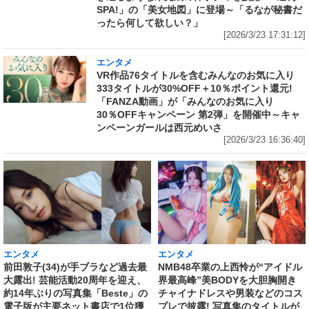
SPA!」の「美女地図」に登場～「るなが秘書だ
ったら何して欲しい？」
[2026/3/23 17:31:12]
エンタメ
VR作品76タイトルを含むみんなのお気に入り
333タイトルが30%OFF＋10％ポイント還元!
「FANZA動画」が「みんなのお気に入り
30％OFFキャンペーン 第2弾」を開催中～キャ
ンペーンガールは西元めいさ
[2026/3/23 16:36:40]
エンタメ
エンタメ
前田敦子(34)が手ブラなど過去最
NMB48卒業の上西怜が“アイドル
大露出! 芸能活動20周年を迎え、
界最高峰”美BODYを大胆胸開き
約14年ぶりの写真集「Beste」の
チャイナドレスや男装などのコス
電子版が主要ネット書店で1位獲
プレで披露! 写真集のタイトルが