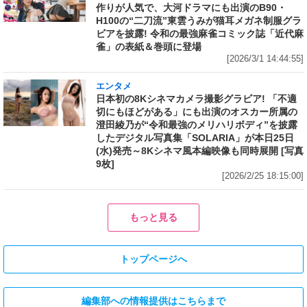
作りが人気で、大河ドラマにも出演のB90・
H100の“二刀流”東雲うみが猫耳メガネ制服グラ
ビアを披露! 令和の最強麻雀コミック誌「近代麻
雀」の表紙＆巻頭に登場
[2026/3/1 14:44:55]
エンタメ
日本初の8Kシネマカメラ撮影グラビア! 「不適
切にもほどがある」にも出演のオスカー所属の
澄田綾乃が“令和最強のメリハリボディ”を披露
したデジタル写真集「SOLARIA」が本日25日
(水)発売～8Kシネマ風本編映像も同時展開 [写真
9枚]
[2026/2/25 18:15:00]
もっと見る
トップページへ
編集部への情報提供はこちらまで