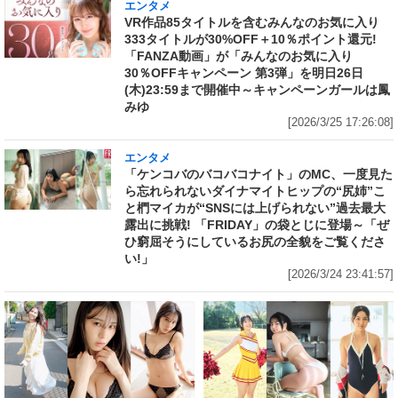
エンタメ
VR作品85タイトルを含むみんなのお気に入り
333タイトルが30%OFF＋10％ポイント還元!
「FANZA動画」が「みんなのお気に入り
30％OFFキャンペーン 第3弾」を明日26日
(木)23:59まで開催中～キャンペーンガールは鳳
みゆ
[2026/3/25 17:26:08]
エンタメ
「ケンコバのバコバコナイト」のMC、一度見た
ら忘れられないダイナマイトヒップの“尻姉”こ
と椚マイカが“SNSには上げられない”過去最大
露出に挑戦! 「FRIDAY」の袋とじに登場～「ぜ
ひ窮屈そうにしているお尻の全貌をご覧くださ
い!」
[2026/3/24 23:41:57]