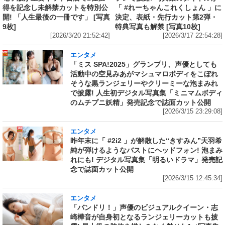
得を記念し未解禁カットを特別公
「 #れーちゃんこれくしょん 」に
開! 「人生最後の一冊です」 [写真
決定、表紙・先行カット第2弾・
9枚]
特典写真も解禁 [写真10枚]
[2026/3/20 21:52:42]
[2026/3/17 22:54:28]
エンタメ
「ミス SPA!2025」グランプリ、声優としても
活動中の空見みあがマシュマロボディをこぼれ
そうな黒ランジェリーやクリーミーな泡まみれ
で披露! 人生初デジタル写真集「ミニマムボディ
のムチプニ妖精」発売記念で誌面カット公開
[2026/3/15 23:29:08]
エンタメ
昨年末に「 #2i2 」が解散した“きすみん”天羽希
純が弾けるようなバストにヘッドフォン! 泡まみ
れにも! デジタル写真集「明るいドラマ」発売記
念で誌面カット公開
[2026/3/15 12:45:34]
エンタメ
「バンドリ！」声優のビジュアルクイーン・志
崎樺音が自身初となるランジェリーカットも披