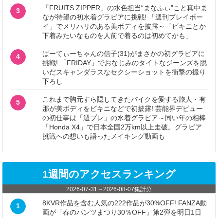
「FRUITS ZIPPER」の水色担当“まなふぃ”こと真中ま
3
なが待望の初水着グラビアに挑戦! 「週刊プレイボー
イ」でメリハリのある美ボディを披露～「ビキニとか
下着みたいなものを人前で着るのは初めてかも」
ぱーてぃーちゃんの信子(31)がまさかの初グラビアに
4
挑戦! 「FRIDAY」でおなじみのタイトなジーンズを脱
いだスキャンダラスなセクシーショットを衝撃の撮り
下ろし
これまで胸元すら隠してきたバイクを愛する旅人・有
5
那が美ボディをビキニなどで初披露! 芸能界デビュー
の初仕事は「週プレ」の水着グラビア～同い年の相棒
「Honda X4」で日本全国2万km以上走破。グラビア
挑戦への想いも語ったメイキング動画も
1週間のアクセスランキング
2026-07-31
～
2026-08-07
集計分
8KVR作品を含む人気の222作品が30%OFF! FANZA動
1
画が「春のパンツまつり30％OFF」第2弾を明日1日