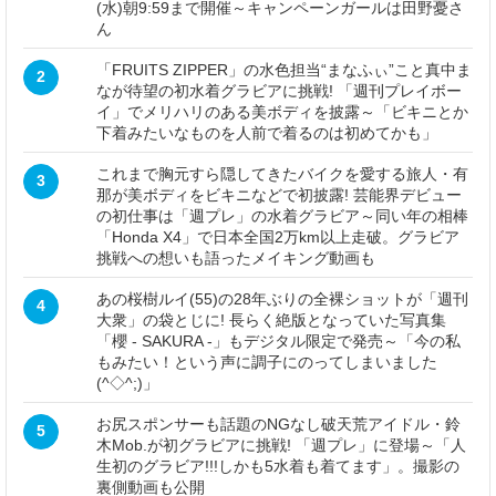
(水)朝9:59まで開催～キャンペーンガールは田野憂さ
ん
「FRUITS ZIPPER」の水色担当“まなふぃ”こと真中ま
2
なが待望の初水着グラビアに挑戦! 「週刊プレイボー
イ」でメリハリのある美ボディを披露～「ビキニとか
下着みたいなものを人前で着るのは初めてかも」
これまで胸元すら隠してきたバイクを愛する旅人・有
3
那が美ボディをビキニなどで初披露! 芸能界デビュー
の初仕事は「週プレ」の水着グラビア～同い年の相棒
「Honda X4」で日本全国2万km以上走破。グラビア
挑戦への想いも語ったメイキング動画も
あの桜樹ルイ(55)の28年ぶりの全裸ショットが「週刊
4
大衆」の袋とじに! 長らく絶版となっていた写真集
「櫻 - SAKURA -」もデジタル限定で発売～「今の私
もみたい！という声に調子にのってしまいました
(^◇^;)」
お尻スポンサーも話題のNGなし破天荒アイドル・鈴
5
木Mob.が初グラビアに挑戦! 「週プレ」に登場～「人
生初のグラビア!!!しかも5水着も着てます」。撮影の
裏側動画も公開