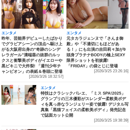
エンタメ
エンタメ
昨年、芸能界デビューしたばかり
元タカラジェンヌで「さんま御
でグラビアシーンの頂点へ駆け上
殿」や「不適切にもほどがあ
がる大阪府出身の“奇跡のシンデ
る！」にも出演の吉田莉々加が9
レラガール”溝端葵の抜群のルッ
頭身プラチナBODYの極上SEXY
クスと衝撃美ボディがイエローや
限界ショットを初披露!
黒ビキニで大炸裂! 「週刊少年チ
「FRIDAY」の袋とじに登場
ャンピオン」の表紙＆巻頭に登場
[2026/3/25 23:26:16]
[2026/3/26 18:32:57]
エンタメ
特技はクラシックバレエ、「ミス SPA!2025」
グランプリの三木優彩がスレンダー柔軟美ボデ
ィを真っ赤なランジェリー姿で披露! デジタル写
真集「黒猫フェイスの柔軟美ボディ」発売記念
で誌面カット公開
[2026/3/25 19:38:39]