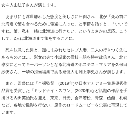
女を入山法子さんが演じます。
あまりにも浮世離れした態度と美しさに圧倒され、北が「死ぬ前に
北海道で蟹を食べるために強盗に入った」と事情を話すと、「いいで
すね、蟹。私も一緒に北海道に行きたい」というまさかの反応。こう
して、2人は北海道まで旅をすることに。
死を決意した男と、謎にまみれたセレブ人妻。二人の行きつく先に
あるものとは…。彩女の夫で小説家の雪枝一騎を勝村政信さん、北と
彩女にとってキーパーソンとなる北海道のホステス・マリアを久保田
紗友さん、一騎の担当編集である巡健人を淵上泰史さんが演じます。
また、監督には「全裸監督」(2019年)や日本アカデミー賞最優秀作
品賞を受賞した「ミッドナイトスワン」(2020年)など話題の作品を手
掛ける内田英治氏を迎え、東京、日光、会津若松、青森、函館、札幌
など、各地で撮影を行ない、原作のロードムービーを忠実に再現して
います。