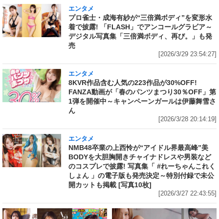
エンタメ
プロ雀士・成海有紗が“三倍満ボディ”を変形水
着で披露! 「FLASH」でアンコールグラビア～
デジタル写真集「三倍満ボディ、再び。」も発
売
[2026/3/29 23:54:27]
エンタメ
8KVR作品含む人気の223作品が30%OFF!
FANZA動画が「春のパンツまつり30％OFF」第
1弾を開催中～キャンペーンガールは伊藤舞雪さ
ん
[2026/3/28 20:14:19]
エンタメ
NMB48卒業の上西怜が“アイドル界最高峰”美
BODYを大胆胸開きチャイナドレスや男装など
のコスプレで披露! 写真集「 #れーちゃんこれく
しょん 」の電子版も発売決定～特別付録で未公
開カットも掲載 [写真10枚]
[2026/3/27 22:43:55]