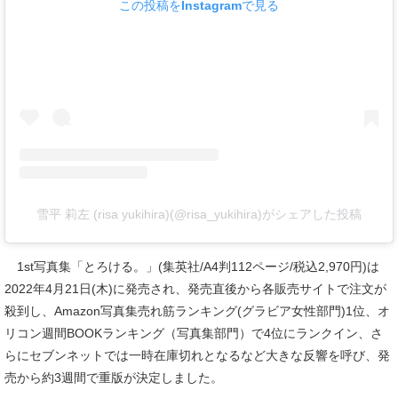
この投稿をInstagramで見る
雪平 莉左 (risa yukihira)(@risa_yukihira)がシェアした投稿
1st写真集「とろける。」(集英社/A4判112ページ/税込2,970円)は
2022年4月21日(木)に発売され、発売直後から各販売サイトで注文が
殺到し、Amazon写真集売れ筋ランキング(グラビア女性部門)1位、オ
リコン週間BOOKランキング（写真集部門）で4位にランクイン、さ
らにセブンネットでは一時在庫切れとなるなど大きな反響を呼び、発
売から約3週間で重版が決定しました。