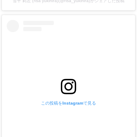
雪平 莉左 (risa yukihira)(@risa_yukihira)がシェアした投稿
この投稿をInstagramで見る