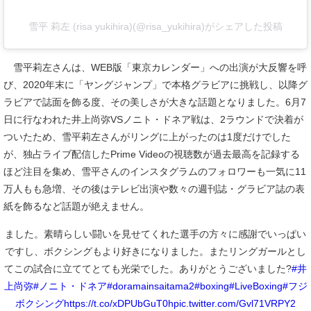
雪平 莉左 (risa yukihira)(@risa_yukihira)がシェアした投稿
雪平莉左さんは、WEB版「東京カレンダー」への出演が大反響を呼
び、2020年末に「ヤングジャンプ」で本格グラビアに挑戦し、以降グ
ラビアで誌面を飾る度、その美しさが大きな話題となりました。6月7
日に行なわれた井上尚弥VSノニト・ドネア戦は、2ラウンドで決着が
ついたため、雪平莉左さんがリングに上がったのは1度だけでした
が、独占ライブ配信したPrime Videoの視聴数が過去最高を記録する
ほど注目を集め、雪平さんのインスタグラムのフォロワーも一気に11
万人もも急増、その後はテレビ出演や数々の週刊誌・グラビア誌の表
紙を飾るなど話題が絶えません。
ました。素晴らしい闘いを見せてくれた選手の方々に感謝でいっぱい
ですし、ボクシングもより好きになりました。またリングガールとし
てこの試合に立ててとても光栄でした。ありがとうございました?
#井
上尚弥
#ノニト・ドネア
#doramainsaitama2
#boxing
#LiveBoxing
#フジ
ボクシング
https://t.co/xDPUbGuT0h
pic.twitter.com/Gvl71VRPY2