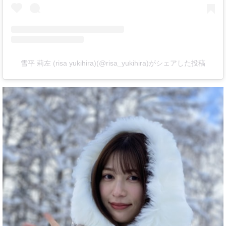
雪平 莉左 (risa yukihira)(@risa_yukihira)がシェアした投稿