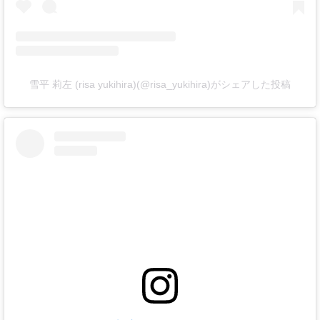
雪平 莉左 (risa yukihira)(@risa_yukihira)がシェアした投稿