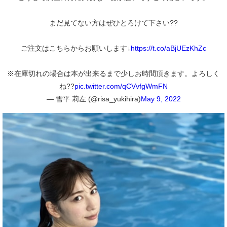
まだ見てない方はぜひとろけて下さい??
ご注文はこちらからお願いします↓
https://t.co/aBjUEzKhZc
※在庫切れの場合は本が出来るまで少しお時間頂きます。よろしく
ね??
pic.twitter.com/qCVvfgWmFN
— 雪平 莉左 (@risa_yukihira)
May 9, 2022