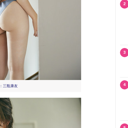
2
3
4
真：三瓶康友
5