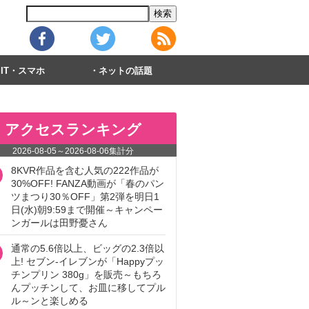
IT・スマホ
ネットの話題
アクセスランキング
2026-08-05
～
2026-08-06
集計分
8KVR作品を含む人気の222作品が
30%OFF! FANZA動画が「春のパン
ツまつり30％OFF」第2弾を明日1
日(水)朝9:59まで開催～キャンペー
ンガールは田野憂さん
通常の5.6倍以上、ビッグの2.3倍以
上! セブン‐イレブンが「Happyプッ
チンプリン 380g」を販売～もちろ
んプッチンして、お皿に移してプル
ル～ンと楽しめる