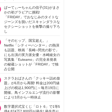
ぱーてぃーちゃんの信子(31)がまさ
かの初グラビアに挑戦!
「FRIDAY」でおなじみのタイトな
ジーンズを脱いだスキャンダラスな
セクシーショットを衝撃の撮り下ろ
し
「そのヒップ、国宝超え。」
Netflix「シティーハンター」の熱演
も話題、映画「長崎─閃光の影で」
にも出演の実力派女優・水崎綾女の
写真集「Euteamo」の完全未発表
の秘蔵ショットが「FRIDAY」で独
占公開
ステラおばさんの「クッキー詰め放
題」が6月から再開! 料金は200円値
上げの税込1,900円に～毎月19日に
開催。鳥インフルエンザ流行の影響
により3月から一時休止
数字選択式宝くじ「ロト 6」で1等5
億4,874万7,800円が発生! 発生売り