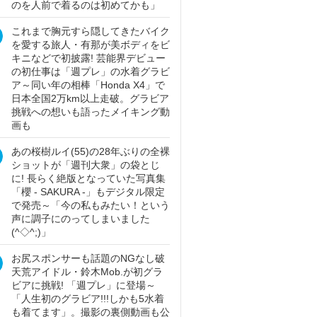
のを人前で着るのは初めてかも」
これまで胸元すら隠してきたバイク
を愛する旅人・有那が美ボディをビ
キニなどで初披露! 芸能界デビュー
の初仕事は「週プレ」の水着グラビ
ア～同い年の相棒「Honda X4」で
日本全国2万km以上走破。グラビア
挑戦への想いも語ったメイキング動
画も
あの桜樹ルイ(55)の28年ぶりの全裸
ショットが「週刊大衆」の袋とじ
に! 長らく絶版となっていた写真集
「櫻 - SAKURA -」もデジタル限定
で発売～「今の私もみたい！という
声に調子にのってしまいました
(^◇^;)」
お尻スポンサーも話題のNGなし破
天荒アイドル・鈴木Mob.が初グラ
ビアに挑戦! 「週プレ」に登場～
「人生初のグラビア!!!しかも5水着
も着てます」。撮影の裏側動画も公