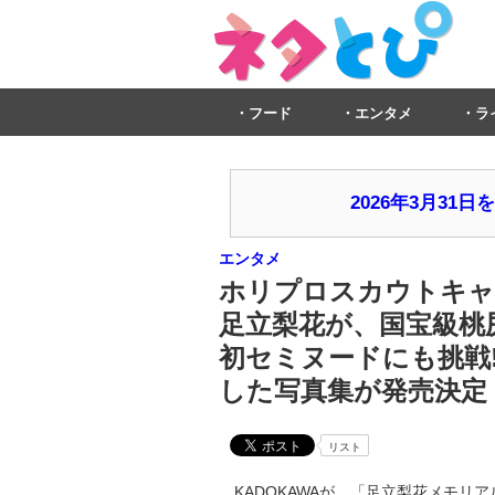
フード
エンタメ
ラ
2026年3月3
エンタメ
ホリプロスカウトキャ
足立梨花が、国宝級桃
初セミヌードにも挑戦!
した写真集が発売決定 [
リスト
KADOKAWAが、「足立梨花メモリアル