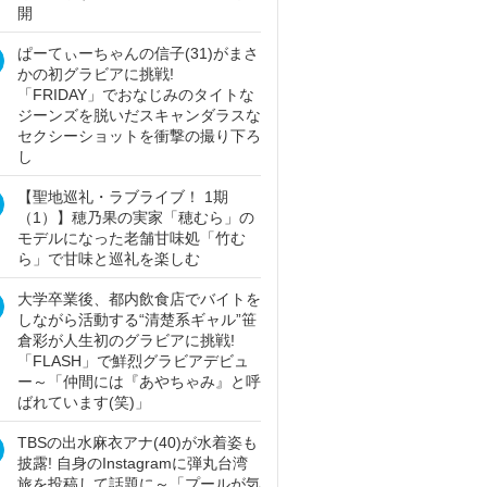
開
ぱーてぃーちゃんの信子(31)がまさ
かの初グラビアに挑戦!
「FRIDAY」でおなじみのタイトな
ジーンズを脱いだスキャンダラスな
セクシーショットを衝撃の撮り下ろ
し
【聖地巡礼・ラブライブ！ 1期
（1）】穂乃果の実家「穂むら」の
モデルになった老舗甘味処「竹む
ら」で甘味と巡礼を楽しむ
大学卒業後、都内飲食店でバイトを
しながら活動する“清楚系ギャル”笹
倉彩が人生初のグラビアに挑戦!
「FLASH」で鮮烈グラビアデビュ
ー～「仲間には『あやちゃみ』と呼
ばれています(笑)」
TBSの出水麻衣アナ(40)が水着姿も
披露! 自身のInstagramに弾丸台湾
旅を投稿して話題に～「プールが気