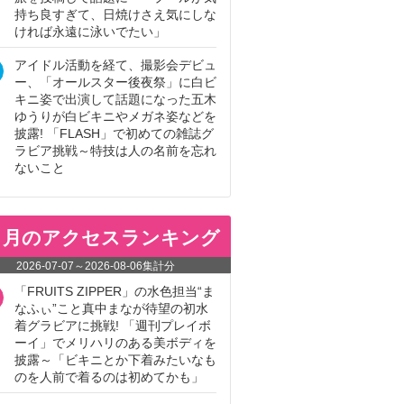
持ち良すぎて、日焼けさえ気にしな
ければ永遠に泳いでたい」
アイドル活動を経て、撮影会デビュ
ー、「オールスター後夜祭」に白ビ
キニ姿で出演して話題になった五木
ゆうりが白ビキニやメガネ姿などを
披露! 「FLASH」で初めての雑誌グ
ラビア挑戦～特技は人の名前を忘れ
ないこと
ヵ月のアクセスランキング
2026-07-07
～
2026-08-06
集計分
「FRUITS ZIPPER」の水色担当“ま
なふぃ”こと真中まなが待望の初水
着グラビアに挑戦! 「週刊プレイボ
ーイ」でメリハリのある美ボディを
披露～「ビキニとか下着みたいなも
のを人前で着るのは初めてかも」