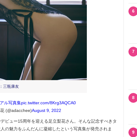
6
7
真：三瓶康友
8
リアル写真集
pic.twitter.com/8Krg3AQCA0
 (@adacchee)
August 9, 2022
5日でデビュー15周年を迎える足立梨花さん。そんな記念すべきタ
大人の魅力をふんだんに凝縮したという写真集が発売されま
9