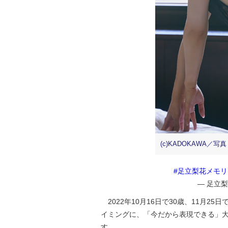
(c)KADOKAWA／写
#足立梨花メモ
— 足立梨花
2022年10月16日で30歳、11月2
イミングに、「今だから表現できる」
す。