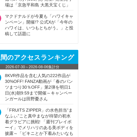
場は「京急平和島 大黒天宝くじ」
マクドナルドが今夏も「ハワイキャ
ンペーン」開催!? 公式Xが「今年の
ハワイは、いつもとちがう。」と投
稿して話題に
週間のアクセスランキング
2026-07-30
～
2026-08-06
集計分
8KVR作品を含む人気の222作品が
30%OFF! FANZA動画が「春のパン
ツまつり30％OFF」第2弾を明日1
日(水)朝9:59まで開催～キャンペー
ンガールは田野憂さん
「FRUITS ZIPPER」の水色担当“ま
なふぃ”こと真中まなが待望の初水
着グラビアに挑戦! 「週刊プレイボ
ーイ」でメリハリのある美ボディを
披露～「ビキニとか下着みたいなも