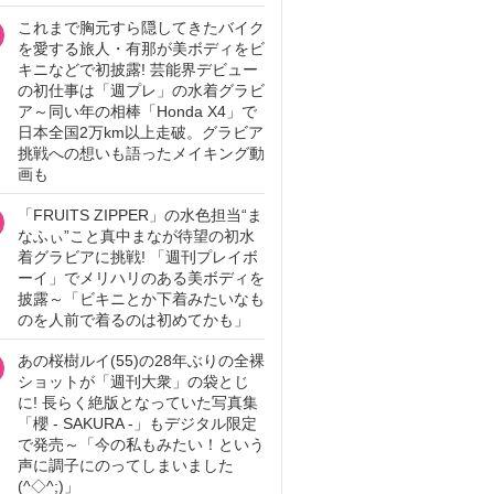
これまで胸元すら隠してきたバイク
を愛する旅人・有那が美ボディをビ
キニなどで初披露! 芸能界デビュー
の初仕事は「週プレ」の水着グラビ
ア～同い年の相棒「Honda X4」で
日本全国2万km以上走破。グラビア
挑戦への想いも語ったメイキング動
画も
「FRUITS ZIPPER」の水色担当“ま
なふぃ”こと真中まなが待望の初水
着グラビアに挑戦! 「週刊プレイボ
ーイ」でメリハリのある美ボディを
披露～「ビキニとか下着みたいなも
のを人前で着るのは初めてかも」
あの桜樹ルイ(55)の28年ぶりの全裸
ショットが「週刊大衆」の袋とじ
に! 長らく絶版となっていた写真集
「櫻 - SAKURA -」もデジタル限定
で発売～「今の私もみたい！という
声に調子にのってしまいました
(^◇^;)」