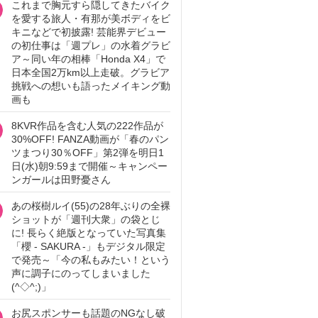
これまで胸元すら隠してきたバイク
を愛する旅人・有那が美ボディをビ
キニなどで初披露! 芸能界デビュー
の初仕事は「週プレ」の水着グラビ
ア～同い年の相棒「Honda X4」で
日本全国2万km以上走破。グラビア
挑戦への想いも語ったメイキング動
画も
8KVR作品を含む人気の222作品が
30%OFF! FANZA動画が「春のパン
ツまつり30％OFF」第2弾を明日1
日(水)朝9:59まで開催～キャンペー
ンガールは田野憂さん
あの桜樹ルイ(55)の28年ぶりの全裸
ショットが「週刊大衆」の袋とじ
に! 長らく絶版となっていた写真集
「櫻 - SAKURA -」もデジタル限定
で発売～「今の私もみたい！という
声に調子にのってしまいました
(^◇^;)」
お尻スポンサーも話題のNGなし破