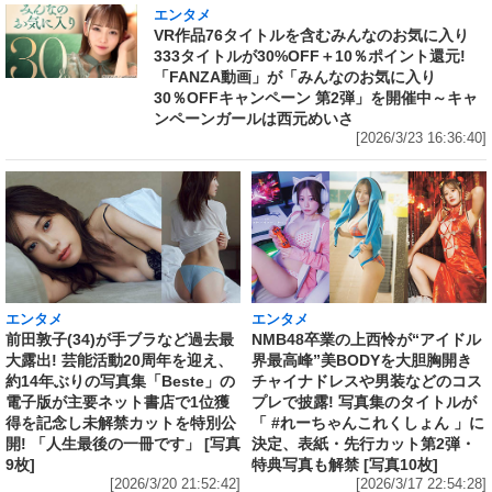
エンタメ
VR作品76タイトルを含むみんなのお気に入り
333タイトルが30%OFF＋10％ポイント還元!
「FANZA動画」が「みんなのお気に入り
30％OFFキャンペーン 第2弾」を開催中～キャ
ンペーンガールは西元めいさ
[2026/3/23 16:36:40]
エンタメ
エンタメ
前田敦子(34)が手ブラなど過去最
NMB48卒業の上西怜が“アイドル
大露出! 芸能活動20周年を迎え、
界最高峰”美BODYを大胆胸開き
約14年ぶりの写真集「Beste」の
チャイナドレスや男装などのコス
電子版が主要ネット書店で1位獲
プレで披露! 写真集のタイトルが
得を記念し未解禁カットを特別公
「 #れーちゃんこれくしょん 」に
開! 「人生最後の一冊です」 [写真
決定、表紙・先行カット第2弾・
9枚]
特典写真も解禁 [写真10枚]
[2026/3/20 21:52:42]
[2026/3/17 22:54:28]