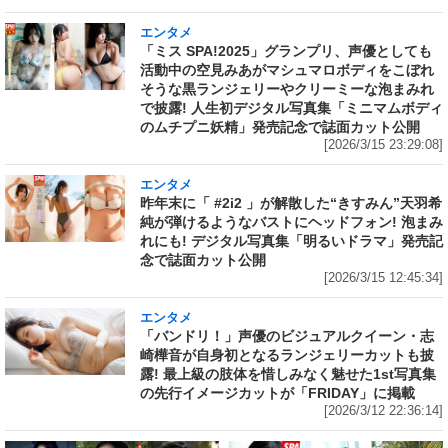
エンタメ
「ミス SPA!2025」グランプリ、声優としても
活動中の空見みあがマシュマロボディをこぼれ
そうな黒ランジェリーやクリーミーな泡まみれ
で披露! 人生初デジタル写真集「ミニマムボディ
のムチプニ妖精」発売記念で誌面カット公開
[2026/3/15 23:29:08]
エンタメ
昨年末に「 #2i2 」が解散した“きすみん”天羽希
純が弾けるようなバストにヘッドフォン! 泡まみ
れにも! デジタル写真集「明るいドラマ」発売記
念で誌面カット公開
[2026/3/15 12:45:34]
エンタメ
「バンドリ！」声優のビジュアルクイーン・志
崎樺音が自身初となるランジェリーカットも披
露! 最上級の肢体を惜しみなく魅せた1st写真集
の先行イメージカットが「FRIDAY」に掲載
[2026/3/12 22:36:14]