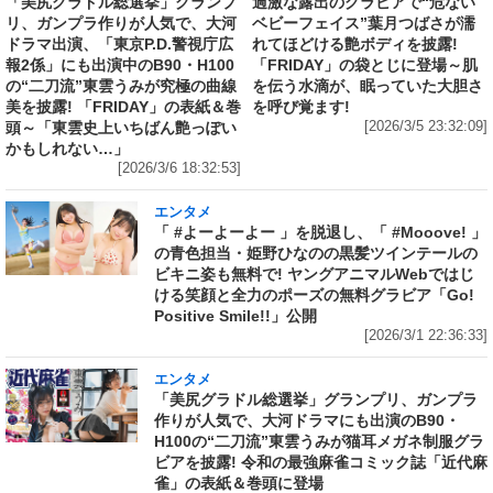
「美尻グラドル総選挙」グランプ
過激な露出のグラビアで“危ない
リ、ガンプラ作りが人気で、大河
ベビーフェイス”葉月つばさが濡
ドラマ出演、「東京P.D.警視庁広
れてほどける艶ボディを披露!
報2係」にも出演中のB90・H100
「FRIDAY」の袋とじに登場～肌
の“二刀流”東雲うみが究極の曲線
を伝う水滴が、眠っていた大胆さ
美を披露! 「FRIDAY」の表紙＆巻
を呼び覚ます!
頭～「東雲史上いちばん艶っぽい
[2026/3/5 23:32:09]
かもしれない…」
[2026/3/6 18:32:53]
エンタメ
「 #よーよーよー 」を脱退し、「 #Mooove! 」
の青色担当・姫野ひなのの黒髪ツインテールの
ビキニ姿も無料で! ヤングアニマルWebではじ
ける笑顔と全力のポーズの無料グラビア「Go!
Positive Smile!!」公開
[2026/3/1 22:36:33]
エンタメ
「美尻グラドル総選挙」グランプリ、ガンプラ
作りが人気で、大河ドラマにも出演のB90・
H100の“二刀流”東雲うみが猫耳メガネ制服グラ
ビアを披露! 令和の最強麻雀コミック誌「近代麻
雀」の表紙＆巻頭に登場