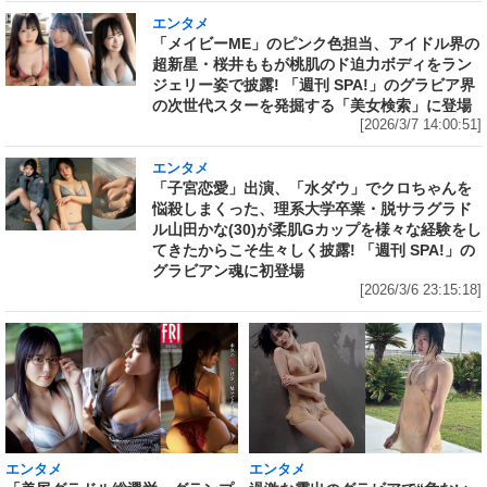
エンタメ
「メイビーME」のピンク色担当、アイドル界の
超新星・桜井ももが桃肌のド迫力ボディをラン
ジェリー姿で披露! 「週刊 SPA!」のグラビア界
の次世代スターを発掘する「美女検索」に登場
[2026/3/7 14:00:51]
エンタメ
「子宮恋愛」出演、「水ダウ」でクロちゃんを
悩殺しまくった、理系大学卒業・脱サラグラド
ル山田かな(30)が柔肌Gカップを様々な経験をし
てきたからこそ生々しく披露! 「週刊 SPA!」の
グラビアン魂に初登場
[2026/3/6 23:15:18]
エンタメ
エンタメ