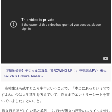
【#菊地姫奈】デジタル写真集『GROWING UP！』発売記念PV～Hina
Kikuchi’s Gravure Teaser～
高校生活も残すところ半年ということで、「本当にあっという間で
すよね。今は大学進学を考えていて、昨日までエントリーシートを書
いていました」とのこと。
透き通るほどに白い肌と柔乳、くびれが際立つ圧巻のスタイルを惜し