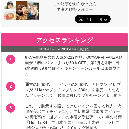
この記事が面白かったら
ネタとぴをフォロー
アクセスランキング
2026-08-05
～
2026-08-06
集計分
8KVR作品を含む人気の222作品が30%OFF! FANZA動
1
画が「春のパンツまつり30％OFF」第2弾を明日1日
(水)朝9:59まで開催～キャンペーンガールは田野憂さ
ん
通常の5.6倍以上、ビッグの2.3倍以上! セブン‐イレブ
2
ンが「Happyプッチンプリン 380g」を販売～もちろ
んプッチンして、お皿に移してプルル～ンと楽しめる
これまで胸元すら隠してきたバイクを愛する旅人・有
3
那が美ボディをビキニなどで初披露! 芸能界デビュー
の初仕事は「週プレ」の水着グラビア～同い年の相棒
「Honda X4」で日本全国2万km以上走破。グラビア
挑戦への想いも語ったメイキング動画も