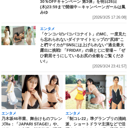
30％OFFキャンペーン 第3弾」を明日26日
(木)23:59まで開催中～キャンペーンガールは鳳
みゆ
[2026/3/25 17:26:08]
エンタメ
「ケンコバのバコバコナイト」のMC、一度見た
ら忘れられないダイナマイトヒップの“尻姉”こ
と椚マイカが“SNSには上げられない”過去最大
露出に挑戦! 「FRIDAY」の袋とじに登場～「ぜ
ひ窮屈そうにしているお尻の全貌をご覧くださ
い!」
[2026/3/24 23:41:57]
エンタメ
エンタメ
乃木坂46卒業、舞台けものフレン
「制コレ22」準グランプリの清純
ズRe：「JAPARI STAGE!」や、
派、ショートドラマ主演などで活