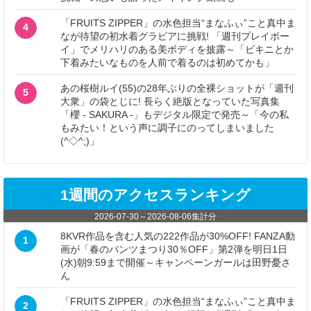
「FRUITS ZIPPER」の水色担当“まなふぃ”こと真中ま
4
なが待望の初水着グラビアに挑戦! 「週刊プレイボー
イ」でメリハリのある美ボディを披露～「ビキニとか
下着みたいなものを人前で着るのは初めてかも」
あの桜樹ルイ(55)の28年ぶりの全裸ショットが「週刊
5
大衆」の袋とじに! 長らく絶版となっていた写真集
「櫻 - SAKURA -」もデジタル限定で発売～「今の私
もみたい！という声に調子にのってしまいました
(^◇^;)」
1週間のアクセスランキング
2026-07-30
～
2026-08-06
集計分
8KVR作品を含む人気の222作品が30%OFF! FANZA動
1
画が「春のパンツまつり30％OFF」第2弾を明日1日
(水)朝9:59まで開催～キャンペーンガールは田野憂さ
ん
「FRUITS ZIPPER」の水色担当“まなふぃ”こと真中ま
2