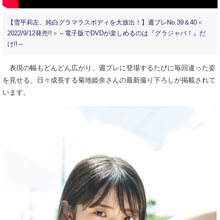
【雪平莉左、純白グラマラスボディを大放出！】週プレNo.39＆40＜
2022/9/12発売!!＞～電子版でDVDが楽しめるのは『グラジャパ！』だ
け!!～
表現の幅もどんどん広がり、週プレに登場するたびに毎回違った姿
を見せる、日々成長する菊地姫奈さんの最新撮り下ろしが掲載されて
います。