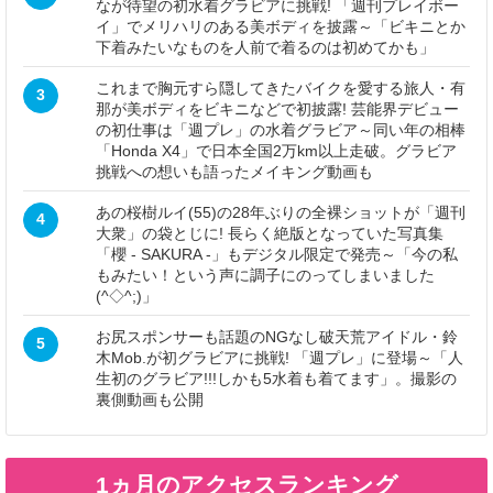
なが待望の初水着グラビアに挑戦! 「週刊プレイボー
イ」でメリハリのある美ボディを披露～「ビキニとか
下着みたいなものを人前で着るのは初めてかも」
これまで胸元すら隠してきたバイクを愛する旅人・有
3
那が美ボディをビキニなどで初披露! 芸能界デビュー
の初仕事は「週プレ」の水着グラビア～同い年の相棒
「Honda X4」で日本全国2万km以上走破。グラビア
挑戦への想いも語ったメイキング動画も
あの桜樹ルイ(55)の28年ぶりの全裸ショットが「週刊
4
大衆」の袋とじに! 長らく絶版となっていた写真集
「櫻 - SAKURA -」もデジタル限定で発売～「今の私
もみたい！という声に調子にのってしまいました
(^◇^;)」
お尻スポンサーも話題のNGなし破天荒アイドル・鈴
5
木Mob.が初グラビアに挑戦! 「週プレ」に登場～「人
生初のグラビア!!!しかも5水着も着てます」。撮影の
裏側動画も公開
1ヵ月のアクセスランキング