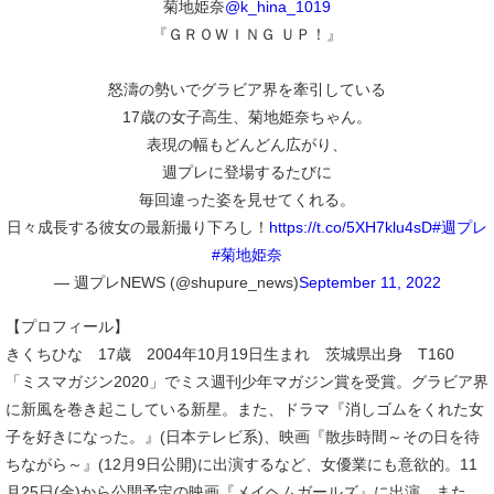
菊地姫奈
@k_hina_1019
『ＧＲＯＷＩＮＧ ＵＰ！』
怒濤の勢いでグラビア界を牽引している
17歳の女子高生、菊地姫奈ちゃん。
表現の幅もどんどん広がり、
週プレに登場するたびに
毎回違った姿を見せてくれる。
日々成長する彼女の最新撮り下ろし！
https://t.co/5XH7klu4sD
#週プレ
#菊地姫奈
— 週プレNEWS (@shupure_news)
September 11, 2022
【プロフィール】
きくちひな 17歳 2004年10月19日生まれ 茨城県出身 T160
「ミスマガジン2020」でミス週刊少年マガジン賞を受賞。グラビア界
に新風を巻き起こしている新星。また、ドラマ『消しゴムをくれた女
子を好きになった。』(日本テレビ系)、映画『散歩時間～その日を待
ちながら～』(12月9日公開)に出演するなど、女優業にも意欲的。11
月25日(金)から公開予定の映画『メイヘムガールズ』に出演。また、