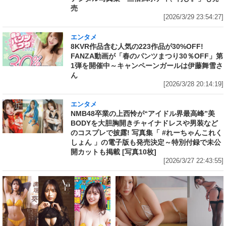
売
[2026/3/29 23:54:27]
エンタメ
8KVR作品含む人気の223作品が30%OFF!
FANZA動画が「春のパンツまつり30％OFF」第
1弾を開催中～キャンペーンガールは伊藤舞雪さ
ん
[2026/3/28 20:14:19]
エンタメ
NMB48卒業の上西怜が“アイドル界最高峰”美
BODYを大胆胸開きチャイナドレスや男装など
のコスプレで披露! 写真集「 #れーちゃんこれく
しょん 」の電子版も発売決定～特別付録で未公
開カットも掲載 [写真10枚]
[2026/3/27 22:43:55]