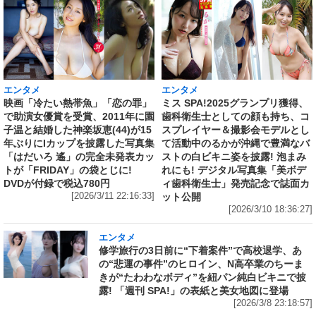
エンタメ
エンタメ
映画「冷たい熱帯魚」「恋の罪」
ミス SPA!2025グランプリ獲得、
で助演女優賞を受賞、2011年に園
歯科衛生士としての顔も持ち、コ
子温と結婚した神楽坂恵(44)が15
スプレイヤー＆撮影会モデルとし
年ぶりにIカップを披露した写真集
て活動中のるかが沖縄で豊満なバ
「はだいろ 遙」の完全未発表カッ
ストの白ビキニ姿を披露! 泡まみ
トが「FRIDAY」の袋とじに!
れにも! デジタル写真集「美ボデ
DVDが付録で税込780円
ィ歯科衛生士」発売記念で誌面カ
[2026/3/11 22:16:33]
ット公開
[2026/3/10 18:36:27]
エンタメ
修学旅行の3日前に“下着案件”で高校退学、あ
の“悲運の事件”のヒロイン、N高卒業のちーま
きが“たわわなボディ”を紐パン純白ビキニで披
露! 「週刊 SPA!」の表紙と美女地図に登場
[2026/3/8 23:18:57]