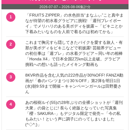
2026-07-07
～
2026-08-06
集計分
「FRUITS ZIPPER」の水色担当“まなふぃ”こと真中ま
1
なが待望の初水着グラビアに挑戦! 「週刊プレイボー
イ」でメリハリのある美ボディを披露～「ビキニとか
下着みたいなものを人前で着るのは初めてかも」
これまで胸元すら隠してきたバイクを愛する旅人・有
2
那が美ボディをビキニなどで初披露! 芸能界デビュー
の初仕事は「週プレ」の水着グラビア～同い年の相棒
「Honda X4」で日本全国2万km以上走破。グラビア
挑戦への想いも語ったメイキング動画も
8KVR作品を含む人気の222作品が30%OFF! FANZA動
3
画が「春のパンツまつり30％OFF」第2弾を明日1日
(水)朝9:59まで開催～キャンペーンガールは田野憂さ
ん
あの桜樹ルイ(55)の28年ぶりの全裸ショットが「週刊
4
大衆」の袋とじに! 長らく絶版となっていた写真集
「櫻 - SAKURA -」もデジタル限定で発売～「今の私
もみたい！という声に調子にのってしまいました
(^◇^;)」