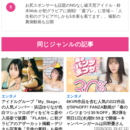
お尻スポンサーも話題のNGなし破天荒アイドル・鈴
5
木Mob.が初グラビアに挑戦! 「週プレ」に登場～「人
生初のグラビア!!!しかも5水着も着てます」。撮影の
裏側動画も公開
同じジャンルの記事
エンタメ
エンタメ
アイドルグループ「My_Stage」
8KVR作品を含む人気の222作品
の人気メンバー・浜辺ゆりなが色
が30%OFF! FANZA動画が「春の
白マシュマロボディをビキニ姿や
パンツまつり30％OFF」第2弾を
入浴姿で披露! 「FLASH」に初グ
明日1日(水)朝9:59まで開催～キ
ラビアのアザーカット掲載～デジ
ャンペーンガールは田野憂さん
タル写真集「天使の素顔」も発売
[2026/3/31 19:47:11]