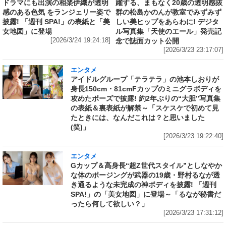
ドラマにも出演の相楽伊織が透明
躍する、まもなく20歳の透明感抜
感のある色気 をランジェリー姿で
群の松島かのんが教室でみずみず
披露! 「週刊 SPA!」の表紙と「美
しい美ヒップをあらわに! デジタ
女地図」に登場
ル写真集「天使のエール」発売記
[2026/3/24 19:24:18]
念で誌面カット公開
[2026/3/23 23:17:07]
エンタメ
アイドルグループ「テラテラ」の池本しおりが
身長150cm・81cmFカップのミニグラボディを
攻めたポーズで披露! 約2年ぶりの“大胆”写真集
の表紙＆裏表紙が解禁～「スケスケで初めて見
たときには、なんだこれは？と思いました
(笑)」
[2026/3/23 19:22:40]
エンタメ
Gカップ＆高身長“超Z世代スタイル”としなやか
な体のポージングが武器の19歳・野村るなが透
き通るような未完成の神ボディを披露! 「週刊
SPA!」の「美女地図」に登場～「るなが秘書だ
ったら何して欲しい？」
[2026/3/23 17:31:12]