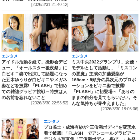
[2026/3/31 21:40:12]
エンタメ
エンタメ
アイドル活動を経て、撮影会デビ
ミス中央2022グランプリ、女優・
ュー、「オールスター後夜祭」に
モデルとして活動し、「ミスコン
白ビキニ姿で出演して話題になっ
の悪魔」主演の加藤愛梨が
た五木ゆうりが白ビキニやメガネ
169cm・9頭身の異次元のプロポ
姿などを披露! 「FLASH」で初め
ーションをビキニ姿で披露!
ての雑誌グラビア挑戦～特技は人
「FLASH」に初登場～「ありの
の名前を忘れないこと
ままの自分を見てもらいたい。そ
[2026/3/30 22:53:52]
んな気持ちが芽生えました」
[2026/3/30 18:05:06]
エンタメ
プロ雀士・成海有紗が“三倍満ボディ”を変形水
着で披露! 「FLASH」でアンコールグラビア～
デジタル写真集「三倍満ボディ、再び。」も発