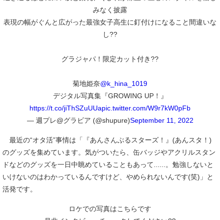
みなく披露
表現の幅がぐんと広がった最強女子高生に釘付けになること間違いな
し??
グラジャパ！限定カット付き??
菊地姫奈
@k_hina_1019
デジタル写真集『GROWING UP！』
https://t.co/jiThSZuUUa
pic.twitter.com/W9r7kW0pFb
— 週プレ@グラビア (@shupure)
September 11, 2022
最近の“オタ活”事情は「『あんさんぶるスターズ！』(あんスタ！)
のグッズを集めています。気がついたら、缶バッジやアクリルスタン
ドなどのグッズを一日中眺めていることもあって......。勉強しないと
いけないのはわかっているんですけど、やめられないんです(笑)」と
活発です。
ロケでの写真はこちらです