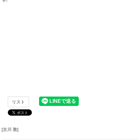
リスト
[古川 敦]