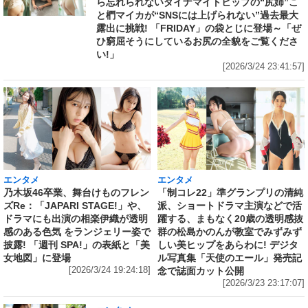
ら忘れられないダイナマイトヒップの“尻姉”こ
と椚マイカが“SNSには上げられない”過去最大
露出に挑戦! 「FRIDAY」の袋とじに登場～「ぜ
ひ窮屈そうにしているお尻の全貌をご覧くださ
い!」
[2026/3/24 23:41:57]
エンタメ
エンタメ
乃木坂46卒業、舞台けものフレン
「制コレ22」準グランプリの清純
ズRe：「JAPARI STAGE!」や、
派、ショートドラマ主演などで活
ドラマにも出演の相楽伊織が透明
躍する、まもなく20歳の透明感抜
感のある色気 をランジェリー姿で
群の松島かのんが教室でみずみず
披露! 「週刊 SPA!」の表紙と「美
しい美ヒップをあらわに! デジタ
女地図」に登場
ル写真集「天使のエール」発売記
[2026/3/24 19:24:18]
念で誌面カット公開
[2026/3/23 23:17:07]