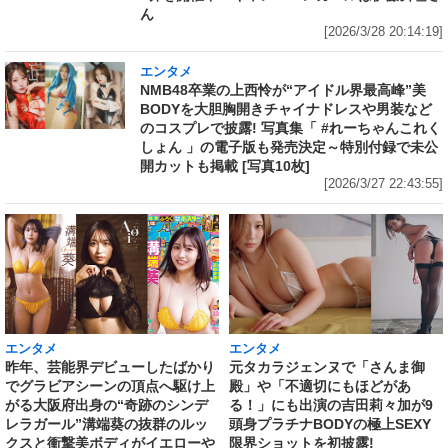
ん
[2026/3/28 20:14:19]
エンタメ
NMB48卒業の上西怜が“アイドル界最高峰”美
BODYを大胆胸開きチャイナドレスや男装など
のコスプレで披露! 写真集「 #れーちゃんこれく
しょん 」の電子版も発売決定～特別付録で未公
開カットも掲載 [写真10枚]
[2026/3/27 22:43:55]
エンタメ
エンタメ
昨年、芸能界デビューしたばかり
元タカラジェンヌで「さんま御
でグラビアシーンの頂点へ駆け上
殿」や「不適切にもほどがあ
がる大阪府出身の“奇跡のシンデ
る！」にも出演の吉田莉々加が9
レラガール”溝端葵の抜群のルッ
頭身プラチナBODYの極上SEXY
クスと衝撃美ボディがイエローや
限界ショットを初披露!