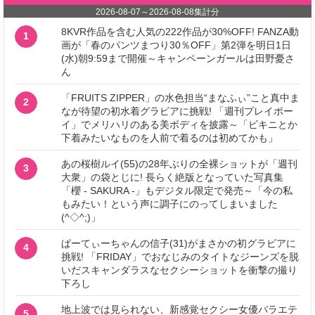
2026-08-07
～
2026-08-08
集計分
8KVR作品を含む人気の222作品が30%OFF! FANZA動
1
画が「春のパンツまつり30％OFF」第2弾を明日1日
(水)朝9:59まで開催～キャンペーンガールは田野憂さ
ん
「FRUITS ZIPPER」の水色担当“まなふぃ”こと真中ま
2
なが待望の初水着グラビアに挑戦! 「週刊プレイボー
イ」でメリハリのある美ボディを披露～「ビキニとか
下着みたいなものを人前で着るのは初めてかも」
あの桜樹ルイ(55)の28年ぶりの全裸ショットが「週刊
3
大衆」の袋とじに! 長らく絶版となっていた写真集
「櫻 - SAKURA -」もデジタル限定で発売～「今の私
もみたい！という声に調子にのってしまいました
(^◇^;)」
ぱーてぃーちゃんの信子(31)がまさかの初グラビアに
4
挑戦! 「FRIDAY」でおなじみのタイトなジーンズを脱
いだスキャンダラスなセクシーショットを衝撃の撮り
下ろし
地上波では見られない、新感覚セクシー女優バラエテ
5