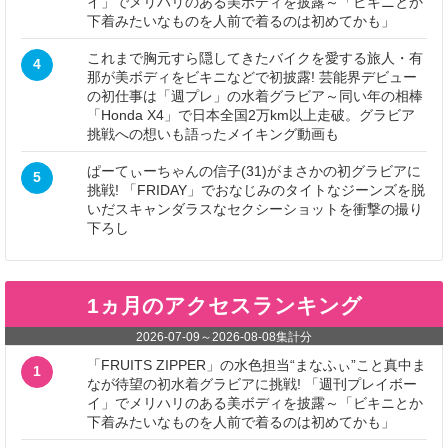
イ」でメリハリのある美ボディを披露～「ビキニとか
下着みたいなものを人前で着るのは初めてかも」
これまで胸元すら隠してきたバイクを愛する旅人・有
4
那が美ボディをビキニなどで初披露! 芸能界デビュー
の初仕事は「週プレ」の水着グラビア～同い年の相棒
「Honda X4」で日本全国2万km以上走破。グラビア
挑戦への想いも語ったメイキング動画も
ぱーてぃーちゃんの信子(31)がまさかの初グラビアに
5
挑戦! 「FRIDAY」でおなじみのタイトなジーンズを脱
いだスキャンダラスなセクシーショットを衝撃の撮り
下ろし
1ヵ月のアクセスランキング
2026-07-09
～
2026-08-08
集計分
「FRUITS ZIPPER」の水色担当“まなふぃ”こと真中ま
1
なが待望の初水着グラビアに挑戦! 「週刊プレイボー
イ」でメリハリのある美ボディを披露～「ビキニとか
下着みたいなものを人前で着るのは初めてかも」