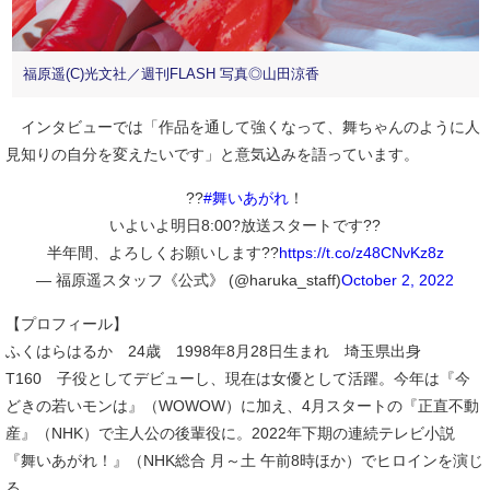
福原遥(C)光文社／週刊FLASH 写真◎山田涼香
インタビューでは「作品を通して強くなって、舞ちゃんのように人
見知りの自分を変えたいです」と意気込みを語っています。
??
#舞いあがれ
！
いよいよ明日8:00?放送スタートです??
半年間、よろしくお願いします??
https://t.co/z48CNvKz8z
— 福原遥スタッフ《公式》 (@haruka_staff)
October 2, 2022
【プロフィール】
ふくはらはるか 24歳 1998年8月28日生まれ 埼玉県出身
T160 子役としてデビューし、現在は女優として活躍。今年は『今
どきの若いモンは』（WOWOW）に加え、4月スタートの『正直不動
産』（NHK）で主人公の後輩役に。2022年下期の連続テレビ小説
『舞いあがれ！』（NHK総合 月～土 午前8時ほか）でヒロインを演じ
る。