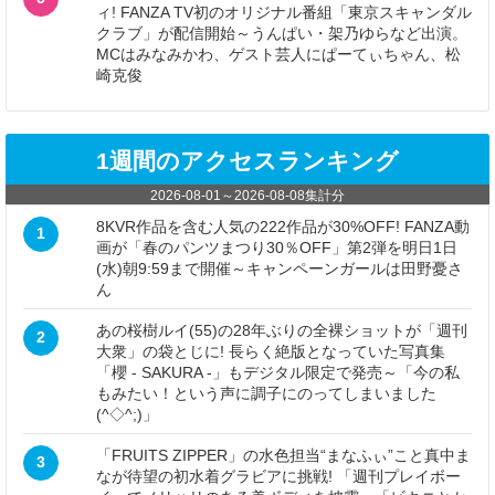
ィ! FANZA TV初のオリジナル番組「東京スキャンダル
クラブ」が配信開始～うんぱい・架乃ゆらなど出演。
MCはみなみかわ、ゲスト芸人にぱーてぃちゃん、松
崎克俊
1週間のアクセスランキング
2026-08-01
～
2026-08-08
集計分
8KVR作品を含む人気の222作品が30%OFF! FANZA動
1
画が「春のパンツまつり30％OFF」第2弾を明日1日
(水)朝9:59まで開催～キャンペーンガールは田野憂さ
ん
あの桜樹ルイ(55)の28年ぶりの全裸ショットが「週刊
2
大衆」の袋とじに! 長らく絶版となっていた写真集
「櫻 - SAKURA -」もデジタル限定で発売～「今の私
もみたい！という声に調子にのってしまいました
(^◇^;)」
「FRUITS ZIPPER」の水色担当“まなふぃ”こと真中ま
3
なが待望の初水着グラビアに挑戦! 「週刊プレイボー