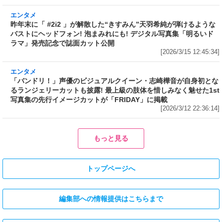
[2026/3/15 23:29:08]
エンタメ
昨年末に「 #2i2 」が解散した“きすみん”天羽希
純が弾けるようなバストにヘッドフォン! 泡まみ
れにも! デジタル写真集「明るいドラマ」発売記
念で誌面カット公開
[2026/3/15 12:45:34]
エンタメ
「バンドリ！」声優のビジュアルクイーン・志
崎樺音が自身初となるランジェリーカットも披
露! 最上級の肢体を惜しみなく魅せた1st写真集
の先行イメージカットが「FRIDAY」に掲載
[2026/3/12 22:36:14]
エンタメ
エンタメ
映画「冷たい熱帯魚」「恋の罪」
ミス SPA!2025グランプリ獲得、
で助演女優賞を受賞、2011年に園
歯科衛生士としての顔も持ち、コ
子温と結婚した神楽坂恵(44)が15
スプレイヤー＆撮影会モデルとし
年ぶりにIカップを披露した写真集
て活動中のるかが沖縄で豊満なバ
「はだいろ 遙」の完全未発表カッ
ストの白ビキニ姿を披露! 泡まみ
トが「FRIDAY」の袋とじに!
れにも! デジタル写真集「美ボデ