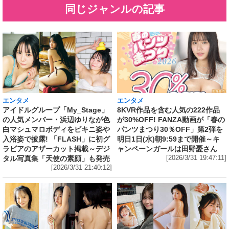
同じジャンルの記事
エンタメ
エンタメ
アイドルグループ「My_Stage」
8KVR作品を含む人気の222作品
の人気メンバー・浜辺ゆりなが色
が30%OFF! FANZA動画が「春の
白マシュマロボディをビキニ姿や
パンツまつり30％OFF」第2弾を
入浴姿で披露! 「FLASH」に初グ
明日1日(水)朝9:59まで開催～キ
ラビアのアザーカット掲載～デジ
ャンペーンガールは田野憂さん
タル写真集「天使の素顔」も発売
[2026/3/31 19:47:11]
[2026/3/31 21:40:12]