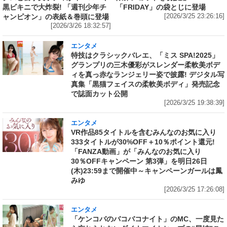
黒ビキニで大炸裂! 「週刊少年チ
「FRIDAY」の袋とじに登場
ャンピオン」の表紙＆巻頭に登場
[2026/3/25 23:26:16]
[2026/3/26 18:32:57]
エンタメ
特技はクラシックバレエ、「ミス SPA!2025」
グランプリの三木優彩がスレンダー柔軟美ボデ
ィを真っ赤なランジェリー姿で披露! デジタル写
真集「黒猫フェイスの柔軟美ボディ」発売記念
で誌面カット公開
[2026/3/25 19:38:39]
エンタメ
VR作品85タイトルを含むみんなのお気に入り
333タイトルが30%OFF＋10％ポイント還元!
「FANZA動画」が「みんなのお気に入り
30％OFFキャンペーン 第3弾」を明日26日
(木)23:59まで開催中～キャンペーンガールは鳳
みゆ
[2026/3/25 17:26:08]
エンタメ
「ケンコバのバコバコナイト」のMC、一度見た