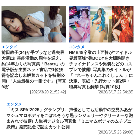
エンタメ
エンタメ
前田敦子(34)が手ブラなど過去最
NMB48卒業の上西怜が“アイドル
大露出! 芸能活動20周年を迎え、
界最高峰”美BODYを大胆胸開き
約14年ぶりの写真集「Beste」の
チャイナドレスや男装などのコス
電子版が主要ネット書店で1位獲
プレで披露! 写真集のタイトルが
得を記念し未解禁カットを特別公
「 #れーちゃんこれくしょん 」に
開! 「人生最後の一冊です」 [写真
決定、表紙・先行カット第2弾・
9枚]
特典写真も解禁 [写真10枚]
[2026/3/20 21:52:42]
[2026/3/17 22:54:28]
エンタメ
「ミス SPA!2025」グランプリ、声優としても
活動中の空見みあがマシュマロボディをこぼれ
そうな黒ランジェリーやクリーミーな泡まみれ
で披露! 人生初デジタル写真集「ミニマムボディ
のムチプニ妖精」発売記念で誌面カット公開