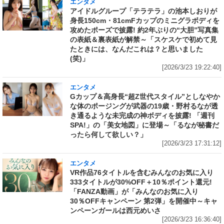
エンタメ
アイドルグループ「テラテラ」の池本しおりが
身長150cm・81cmFカップのミニグラボディを
攻めたポーズで披露! 約2年ぶりの“大胆”写真集
の表紙＆裏表紙が解禁～「スケスケで初めて見
たときには、なんだこれは？と思いました
(笑)」
[2026/3/23 19:22:40]
エンタメ
Gカップ＆高身長“超Z世代スタイル”としなやか
な体のポージングが武器の19歳・野村るなが透
き通るような未完成の神ボディを披露! 「週刊
SPA!」の「美女地図」に登場～「るなが秘書だ
ったら何して欲しい？」
[2026/3/23 17:31:12]
エンタメ
VR作品76タイトルを含むみんなのお気に入り
333タイトルが30%OFF＋10％ポイント還元!
「FANZA動画」が「みんなのお気に入り
30％OFFキャンペーン 第2弾」を開催中～キャ
ンペーンガールは西元めいさ
[2026/3/23 16:36:40]