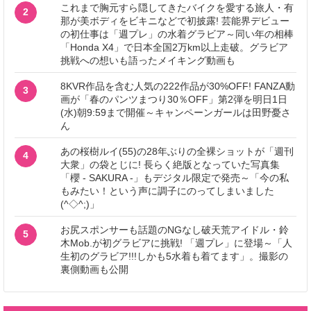
これまで胸元すら隠してきたバイクを愛する旅人・有
2
那が美ボディをビキニなどで初披露! 芸能界デビュー
の初仕事は「週プレ」の水着グラビア～同い年の相棒
「Honda X4」で日本全国2万km以上走破。グラビア
挑戦への想いも語ったメイキング動画も
8KVR作品を含む人気の222作品が30%OFF! FANZA動
3
画が「春のパンツまつり30％OFF」第2弾を明日1日
(水)朝9:59まで開催～キャンペーンガールは田野憂さ
ん
あの桜樹ルイ(55)の28年ぶりの全裸ショットが「週刊
4
大衆」の袋とじに! 長らく絶版となっていた写真集
「櫻 - SAKURA -」もデジタル限定で発売～「今の私
もみたい！という声に調子にのってしまいました
(^◇^;)」
お尻スポンサーも話題のNGなし破天荒アイドル・鈴
5
木Mob.が初グラビアに挑戦! 「週プレ」に登場～「人
生初のグラビア!!!しかも5水着も着てます」。撮影の
裏側動画も公開