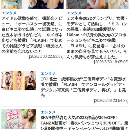
エンタメ
エンタメ
アイドル活動を経て、撮影会デビ
ミス中央2022グランプリ、女優・
ュー、「オールスター後夜祭」に
モデルとして活動し、「ミスコン
白ビキニ姿で出演して話題になっ
の悪魔」主演の加藤愛梨が
た五木ゆうりが白ビキニやメガネ
169cm・9頭身の異次元のプロポ
姿などを披露! 「FLASH」で初め
ーションをビキニ姿で披露!
ての雑誌グラビア挑戦～特技は人
「FLASH」に初登場～「ありの
の名前を忘れないこと
ままの自分を見てもらいたい。そ
[2026/3/30 22:53:52]
んな気持ちが芽生えました」
[2026/3/30 18:05:06]
エンタメ
プロ雀士・成海有紗が“三倍満ボディ”を変形水
着で披露! 「FLASH」でアンコールグラビア～
デジタル写真集「三倍満ボディ、再び。」も発
売
[2026/3/29 23:54:27]
エンタメ
8KVR作品含む人気の223作品が30%OFF!
FANZA動画が「春のパンツまつり30％OFF」第
1弾を開催中～キャンペーンガールは伊藤舞雪さ