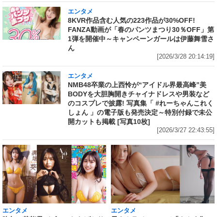
エンタメ
8KVR作品含む人気の223作品が30%OFF!
FANZA動画が「春のパンツまつり30％OFF」第
1弾を開催中～キャンペーンガールは伊藤舞雪さ
ん
[2026/3/28 20:14:19]
エンタメ
NMB48卒業の上西怜が“アイドル界最高峰”美
BODYを大胆胸開きチャイナドレスや男装など
のコスプレで披露! 写真集「 #れーちゃんこれく
しょん 」の電子版も発売決定～特別付録で未公
開カットも掲載 [写真10枚]
[2026/3/27 22:43:55]
エンタメ
エンタメ