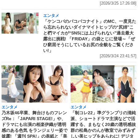
[2026/3/25 17:26:08]
エンタメ
「ケンコバのバコバコナイト」のMC、一度見た
ら忘れられないダイナマイトヒップの“尻姉”こ
と椚マイカが“SNSには上げられない”過去最大
露出に挑戦! 「FRIDAY」の袋とじに登場～「ぜ
ひ窮屈そうにしているお尻の全貌をご覧くださ
い!」
[2026/3/24 23:41:57]
エンタメ
エンタメ
乃木坂46卒業、舞台けものフレン
「制コレ22」準グランプリの清純
ズRe：「JAPARI STAGE!」や、
派、ショートドラマ主演などで活
ドラマにも出演の相楽伊織が透明
躍する、まもなく20歳の透明感抜
感のある色気 をランジェリー姿で
群の松島かのんが教室でみずみず
披露! 「週刊 SPA!」の表紙と「美
しい美ヒップをあらわに! デジタ