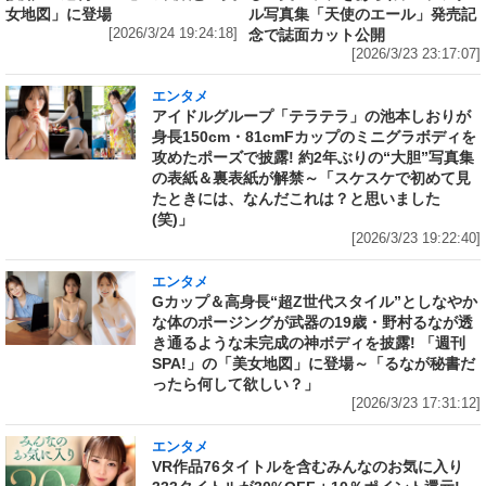
女地図」に登場
ル写真集「天使のエール」発売記
[2026/3/24 19:24:18]
念で誌面カット公開
[2026/3/23 23:17:07]
エンタメ
アイドルグループ「テラテラ」の池本しおりが
身長150cm・81cmFカップのミニグラボディを
攻めたポーズで披露! 約2年ぶりの“大胆”写真集
の表紙＆裏表紙が解禁～「スケスケで初めて見
たときには、なんだこれは？と思いました
(笑)」
[2026/3/23 19:22:40]
エンタメ
Gカップ＆高身長“超Z世代スタイル”としなやか
な体のポージングが武器の19歳・野村るなが透
き通るような未完成の神ボディを披露! 「週刊
SPA!」の「美女地図」に登場～「るなが秘書だ
ったら何して欲しい？」
[2026/3/23 17:31:12]
エンタメ
VR作品76タイトルを含むみんなのお気に入り