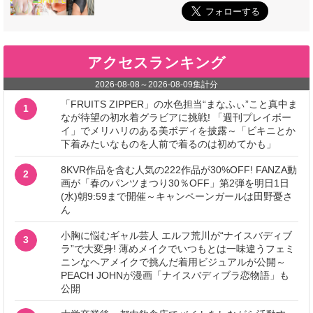
アクセスランキング
2026-08-08
～
2026-08-09
集計分
「FRUITS ZIPPER」の水色担当“まなふぃ”こと真中ま
1
なが待望の初水着グラビアに挑戦! 「週刊プレイボー
イ」でメリハリのある美ボディを披露～「ビキニとか
下着みたいなものを人前で着るのは初めてかも」
8KVR作品を含む人気の222作品が30%OFF! FANZA動
2
画が「春のパンツまつり30％OFF」第2弾を明日1日
(水)朝9:59まで開催～キャンペーンガールは田野憂さ
ん
小胸に悩むギャル芸人 エルフ荒川が“ナイスバディブ
3
ラ”で大変身! 薄めメイクでいつもとは一味違うフェミ
ニンなヘアメイクで挑んだ着用ビジュアルが公開～
PEACH JOHNが漫画「ナイスバディブラ恋物語」も
公開