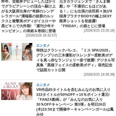
昨年、芸能界デビューしたばかり
元タカラジェンヌで「さんま御
でグラビアシーンの頂点へ駆け上
殿」や「不適切にもほどがあ
がる大阪府出身の“奇跡のシンデ
る！」にも出演の吉田莉々加が9
レラガール”溝端葵の抜群のルッ
頭身プラチナBODYの極上SEXY
クスと衝撃美ボディがイエローや
限界ショットを初披露!
黒ビキニで大炸裂! 「週刊少年チ
「FRIDAY」の袋とじに登場
ャンピオン」の表紙＆巻頭に登場
[2026/3/25 23:26:16]
[2026/3/26 18:32:57]
エンタメ
特技はクラシックバレエ、「ミス SPA!2025」
グランプリの三木優彩がスレンダー柔軟美ボデ
ィを真っ赤なランジェリー姿で披露! デジタル写
真集「黒猫フェイスの柔軟美ボディ」発売記念
で誌面カット公開
[2026/3/25 19:38:39]
エンタメ
VR作品85タイトルを含むみんなのお気に入り
333タイトルが30%OFF＋10％ポイント還元!
「FANZA動画」が「みんなのお気に入り
30％OFFキャンペーン 第3弾」を明日26日
(木)23:59まで開催中～キャンペーンガールは鳳
みゆ