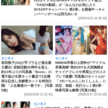
333タイトルが30%OFF＋10％ポイント還元!
「FANZA動画」が「みんなのお気に入り
30％OFFキャンペーン 第2弾」を開催中～キャ
ンペーンガールは西元めいさ
[2026/3/23 16:36:40]
エンタメ
エンタメ
前田敦子(34)が手ブラなど過去最
NMB48卒業の上西怜が“アイドル
大露出! 芸能活動20周年を迎え、
界最高峰”美BODYを大胆胸開き
約14年ぶりの写真集「Beste」の
チャイナドレスや男装などのコス
電子版が主要ネット書店で1位獲
プレで披露! 写真集のタイトルが
得を記念し未解禁カットを特別公
「 #れーちゃんこれくしょん 」に
開! 「人生最後の一冊です」 [写真
決定、表紙・先行カット第2弾・
9枚]
特典写真も解禁 [写真10枚]
[2026/3/20 21:52:42]
[2026/3/17 22:54:28]
エンタメ