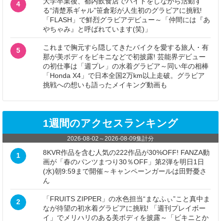
大学卒業後、都内飲食店でバイトをしながら活動す
4
る“清楚系ギャル”笹倉彩が人生初のグラビアに挑戦!
「FLASH」で鮮烈グラビアデビュー～「仲間には『あ
やちゃみ』と呼ばれています(笑)」
これまで胸元すら隠してきたバイクを愛する旅人・有
5
那が美ボディをビキニなどで初披露! 芸能界デビュー
の初仕事は「週プレ」の水着グラビア～同い年の相棒
「Honda X4」で日本全国2万km以上走破。グラビア
挑戦への想いも語ったメイキング動画も
1週間のアクセスランキング
2026-08-02
～
2026-08-09
集計分
8KVR作品を含む人気の222作品が30%OFF! FANZA動
1
画が「春のパンツまつり30％OFF」第2弾を明日1日
(水)朝9:59まで開催～キャンペーンガールは田野憂さ
ん
「FRUITS ZIPPER」の水色担当“まなふぃ”こと真中ま
2
なが待望の初水着グラビアに挑戦! 「週刊プレイボー
イ」でメリハリのある美ボディを披露～「ビキニとか