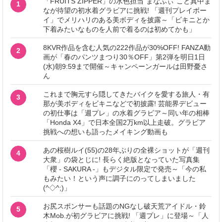
「FRUITS ZIPPER」の水色担当“まなふぃ”こと真中ま
1
なが待望の初水着グラビアに挑戦! 「週刊プレイボー
イ」でメリハリのある美ボディを披露～「ビキニとか
下着みたいなものを人前で着るのは初めてかも」
8KVR作品を含む人気の222作品が30%OFF! FANZA動
2
画が「春のパンツまつり30％OFF」第2弾を明日1日
(水)朝9:59まで開催～キャンペーンガールは田野憂さ
ん
これまで胸元すら隠してきたバイクを愛する旅人・有
3
那が美ボディをビキニなどで初披露! 芸能界デビュー
の初仕事は「週プレ」の水着グラビア～同い年の相棒
「Honda X4」で日本全国2万km以上走破。グラビア
挑戦への想いも語ったメイキング動画も
あの桜樹ルイ(55)の28年ぶりの全裸ショットが「週刊
4
大衆」の袋とじに! 長らく絶版となっていた写真集
「櫻 - SAKURA -」もデジタル限定で発売～「今の私
もみたい！という声に調子にのってしまいました
(^◇^;)」
お尻スポンサーも話題のNGなし破天荒アイドル・鈴
5
木Mob.が初グラビアに挑戦! 「週プレ」に登場～「人