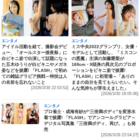
エンタメ
エンタメ
アイドル活動を経て、撮影会デビ
ミス中央2022グランプリ、女優・
ュー、「オールスター後夜祭」に
モデルとして活動し、「ミスコン
白ビキニ姿で出演して話題になっ
の悪魔」主演の加藤愛梨が
た五木ゆうりが白ビキニやメガネ
169cm・9頭身の異次元のプロポ
姿などを披露! 「FLASH」で初め
ーションをビキニ姿で披露!
ての雑誌グラビア挑戦～特技は人
「FLASH」に初登場～「ありの
の名前を忘れないこと
ままの自分を見てもらいたい。そ
[2026/3/30 22:53:52]
んな気持ちが芽生えました」
[2026/3/30 18:05:06]
エンタメ
プロ雀士・成海有紗が“三倍満ボディ”を変形水
着で披露! 「FLASH」でアンコールグラビア～
デジタル写真集「三倍満ボディ、再び。」も発
売
[2026/3/29 23:54:27]