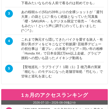
下着みたいなものを人前で着るのは初めてかも」
あの桜樹ルイ(55)の28年ぶりの全裸ショットが「週刊
3
大衆」の袋とじに! 長らく絶版となっていた写真集
「櫻 - SAKURA -」もデジタル限定で発売～「今の私
もみたい！という声に調子にのってしまいました
(^◇^;)」
これまで胸元すら隠してきたバイクを愛する旅人・有
4
那が美ボディをビキニなどで初披露! 芸能界デビュー
の初仕事は「週プレ」の水着グラビア～同い年の相棒
「Honda X4」で日本全国2万km以上走破。グラビア
挑戦への想いも語ったメイキング動画も
【聖地巡礼・ラブライブ！ 1期（1）】穂乃果の実家
5
「穂むら」のモデルになった老舗甘味処「竹むら」で
甘味と巡礼を楽しむ
1ヵ月のアクセスランキング
2026-07-10
～
2026-08-09
集計分