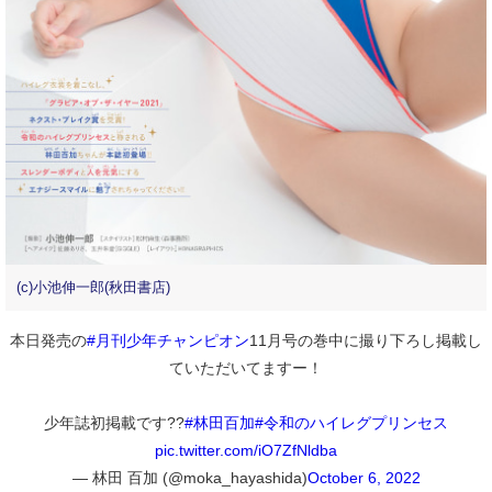
(c)小池伸一郎(秋田書店)
本日発売の
#月刊少年チャンピオン
11月号の巻中に撮り下ろし掲載し
ていただいてますー！
少年誌初掲載です??
#林田百加
#令和のハイレグプリンセス
pic.twitter.com/iO7ZfNldba
— 林田 百加 (@moka_hayashida)
October 6, 2022