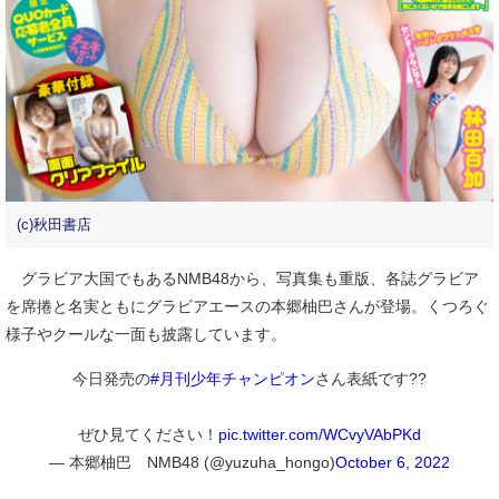
(c)秋田書店
グラビア大国でもあるNMB48から、写真集も重版、各誌グラビア
を席捲と名実ともにグラビアエースの本郷柚巴さんが登場。くつろぐ
様子やクールな一面も披露しています。
今日発売の
#月刊少年チャンピオン
さん表紙です??
ぜひ見てください！
pic.twitter.com/WCvyVAbPKd
— 本郷柚巴 NMB48 (@yuzuha_hongo)
October 6, 2022