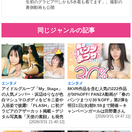
生初のグラビア!!!しかも5水着も着てます」。撮影の
裏側動画も公開
同じジャンルの記事
エンタメ
エンタメ
アイドルグループ「My_Stage」
8KVR作品を含む人気の222作品
の人気メンバー・浜辺ゆりなが色
が30%OFF! FANZA動画が「春の
白マシュマロボディをビキニ姿や
パンツまつり30％OFF」第2弾を
入浴姿で披露! 「FLASH」に初グ
明日1日(水)朝9:59まで開催～キ
ラビアのアザーカット掲載～デジ
ャンペーンガールは田野憂さん
タル写真集「天使の素顔」も発売
[2026/3/31 19:47:11]
[2026/3/31 21:40:12]