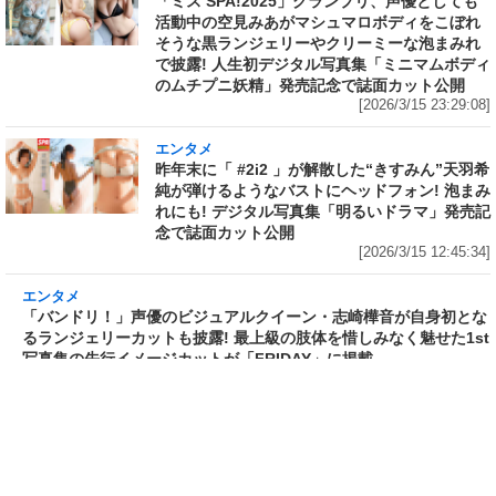
「ミス SPA!2025」グランプリ、声優としても
活動中の空見みあがマシュマロボディをこぼれ
そうな黒ランジェリーやクリーミーな泡まみれ
で披露! 人生初デジタル写真集「ミニマムボディ
のムチプニ妖精」発売記念で誌面カット公開
[2026/3/15 23:29:08]
エンタメ
昨年末に「 #2i2 」が解散した“きすみん”天羽希
純が弾けるようなバストにヘッドフォン! 泡まみ
れにも! デジタル写真集「明るいドラマ」発売記
念で誌面カット公開
[2026/3/15 12:45:34]
エンタメ
「バンドリ！」声優のビジュアルクイーン・志
崎樺音が自身初となるランジェリーカットも披
露! 最上級の肢体を惜しみなく魅せた1st写真集
の先行イメージカットが「FRIDAY」に掲載
[2026/3/12 22:36:14]