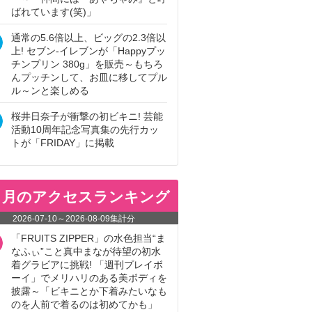
ばれています(笑)」
通常の5.6倍以上、ビッグの2.3倍以
上! セブン‐イレブンが「Happyプッ
チンプリン 380g」を販売～もちろ
んプッチンして、お皿に移してプル
ル～ンと楽しめる
桜井日奈子が衝撃の初ビキニ! 芸能
活動10周年記念写真集の先行カッ
トが「FRIDAY」に掲載
ヵ月のアクセスランキング
2026-07-10
～
2026-08-09
集計分
「FRUITS ZIPPER」の水色担当“ま
なふぃ”こと真中まなが待望の初水
着グラビアに挑戦! 「週刊プレイボ
ーイ」でメリハリのある美ボディを
披露～「ビキニとか下着みたいなも
のを人前で着るのは初めてかも」