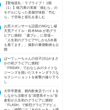
【聖地巡礼・ラブライブ！ 1期
（1）】穂乃果の実家「穂むら」の
モデルになった老舗甘味処「竹む
ら」で甘味と巡礼を楽しむ
お尻スポンサーも話題のNGなし破
天荒アイドル・鈴木Mob.が初グラ
ビアに挑戦! 「週プレ」に登場～
「人生初のグラビア!!!しかも5水着
も着てます」。撮影の裏側動画も公
開
ぱーてぃーちゃんの信子(31)がまさ
かの初グラビアに挑戦!
「FRIDAY」でおなじみのタイトな
ジーンズを脱いだスキャンダラスな
セクシーショットを衝撃の撮り下ろ
し
大学卒業後、都内飲食店でバイトを
しながら活動する“清楚系ギャル”笹
倉彩が人生初のグラビアに挑戦!
「FLASH」で鮮烈グラビアデビュ
ー～「仲間には『あやちゃみ』と呼