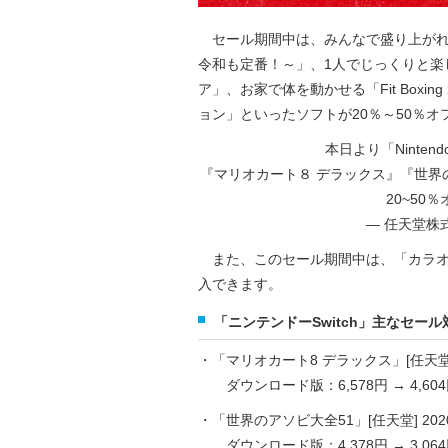
セール期間中は、みんなで盛り上がれる
令和も定番！～」、1人でじっくりと楽
ア」、お家で体を動かせる「Fit Boxi
ョン」といったソフトが20％～50％オ
本日より「Ninten
『マリオカート８ デラックス』『世界
20~5
— 任天堂株式会
また、このセール期間中は、「カラオケJOYS
入できます。
「ニンテンドーSwitch」主なセー
・「マリオカート8 デラックス」[任天堂] 2
ダウンロード版：6,578円 → 4,604
・「世界のアソビ大全51」[任天堂] 2020.
ダウンロード版：4,378円 → 3,064