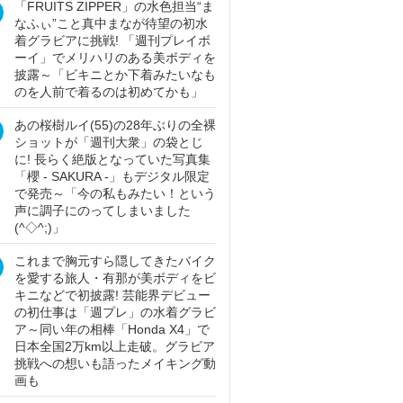
「FRUITS ZIPPER」の水色担当“ま
なふぃ”こと真中まなが待望の初水
着グラビアに挑戦! 「週刊プレイボ
ーイ」でメリハリのある美ボディを
披露～「ビキニとか下着みたいなも
のを人前で着るのは初めてかも」
あの桜樹ルイ(55)の28年ぶりの全裸
ショットが「週刊大衆」の袋とじ
に! 長らく絶版となっていた写真集
「櫻 - SAKURA -」もデジタル限定
で発売～「今の私もみたい！という
声に調子にのってしまいました
(^◇^;)」
これまで胸元すら隠してきたバイク
を愛する旅人・有那が美ボディをビ
キニなどで初披露! 芸能界デビュー
の初仕事は「週プレ」の水着グラビ
ア～同い年の相棒「Honda X4」で
日本全国2万km以上走破。グラビア
挑戦への想いも語ったメイキング動
画も