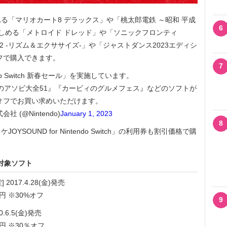
「マリオカート8 デラックス」や「桃太郎電鉄 ～昭和 平成
6
しめる「メトロイド ドレッド」や「ソニックフロンティ
ng 2 -リズム＆エクササイズ-」や「ジャストダンス2023エディシ
フで購入できます。
7
do Switch 新春セール」を実施しています。
のアソビ大全51』『カービィのグルメフェス』などのソフトが
0％オフでお買い求めいただけます。
社 (@Nintendo)
January 1, 2023
8
OUND for Nintendo Switch」の利用券も割引価格で購
ル対象ソフト
017.4.28(金)発売
円 ※30%オフ
9
6.5(金)発売
円 ※30％オフ