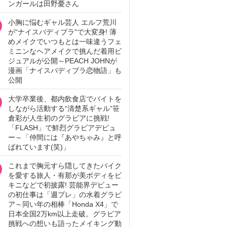
ンガールは田野憂さん
小胸に悩むギャル芸人 エルフ荒川
が“ナイスバディブラ”で大変身! 薄
めメイクでいつもとは一味違うフェ
ミニンなヘアメイクで挑んだ着用ビ
ジュアルが公開～PEACH JOHNが
漫画「ナイスバディブラ恋物語」も
公開
大学卒業後、都内飲食店でバイトを
しながら活動する“清楚系ギャル”笹
倉彩が人生初のグラビアに挑戦!
「FLASH」で鮮烈グラビアデビュ
ー～「仲間には『あやちゃみ』と呼
ばれています(笑)」
これまで胸元すら隠してきたバイク
を愛する旅人・有那が美ボディをビ
キニなどで初披露! 芸能界デビュー
の初仕事は「週プレ」の水着グラビ
ア～同い年の相棒「Honda X4」で
日本全国2万km以上走破。グラビア
挑戦への想いも語ったメイキング動