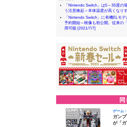
「Nintendo Switch」は5
う注意喚起～本体温度が高くなりすぎる
「Nintendo Switch」に有機E
予約開始～映像も初公開。従来の「Nin
用可能 [2021/7/7]
同
ゲーム
ガンプ
が「ガ