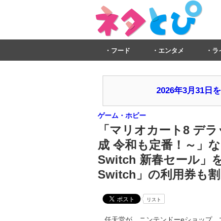
フード
エンタメ
ラ
2026年3月3
ゲーム・ホビー
「マリオカート8 デラ
成 令和も定番！～」など
Switch 新春セール」を開
Switch」の利用券も
リスト
任天堂が、ニンテンドーeショップ、マイニ