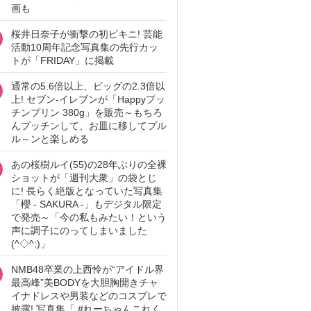
画も
桜井日奈子が衝撃の初ビキニ! 芸能
活動10周年記念写真集の先行カッ
トが「FRIDAY」に掲載
通常の5.6倍以上、ビッグの2.3倍以
上! セブン‐イレブンが「Happyプッ
チンプリン 380g」を販売～もちろ
んプッチンして、お皿に移してプル
ル～ンと楽しめる
あの桜樹ルイ(55)の28年ぶりの全裸
ショットが「週刊大衆」の袋とじ
に! 長らく絶版となっていた写真集
「櫻 - SAKURA -」もデジタル限定
で発売～「今の私もみたい！という
声に調子にのってしまいました
(^◇^;)」
NMB48卒業の上西怜が“アイドル界
最高峰”美BODYを大胆胸開きチャ
イナドレスや男装などのコスプレで
披露! 写真集「 #れーちゃんこれく