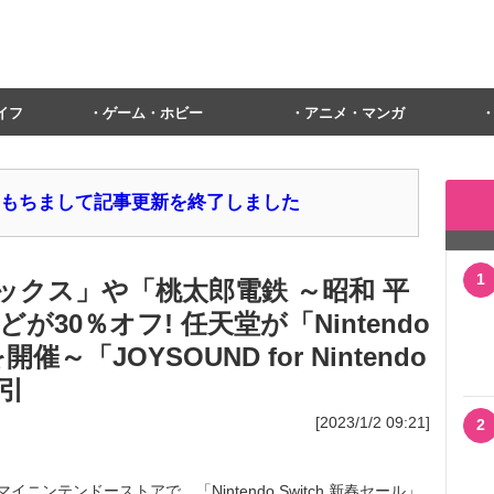
イフ
ゲーム・ホビー
アニメ・マンガ
1日をもちまして記事更新を終了しました
1
ックス」や「桃太郎電鉄 ～昭和 平
が30％オフ! 任天堂が「Nintendo
催～「JOYSOUND for Nintendo
割引
[2023/1/2 09:21]
2
ンテンドーストアで、「Nintendo Switch 新春セール」