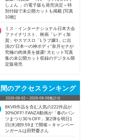
しょん 」の電子版も発売決定～特
別付録で未公開カットも掲載 [写真
10枚]
ミス・インターナショナル日本大会
ファイナリスト、映画「レディ加
賀」やスマスロ「Lラブ嬢3」に出
演の“日本一の神ボディ”奈月セナが
究極の肉体美を披露! 大ヒット写真
集の未公開カット収録のデジタル限
定版発売
週間のアクセスランキング
2026-08-02
～
2026-08-09
集計分
8KVR作品を含む人気の222作品が
30%OFF! FANZA動画が「春のパン
ツまつり30％OFF」第2弾を明日1
日(水)朝9:59まで開催～キャンペー
ンガールは田野憂さん