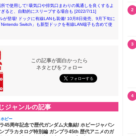
～35度の場所で使用して! 吸気口や排気口まわりの風通しを良くするよ
2
と、自動的にスリープする場合も [2022/7/11]
Lモデルが登場! ドックに有線LANも装備! 10月8日発売、9月下旬に
tendo Switch」も新型ドックを有線LAN端子も含めて使
3
この記事が面白かったら
ネタとぴをフォロー
4
じジャンルの記事
・ホビー
ラ45周年記念で歴代ガンダム大集結! ホビージャパン
ンプラカタログ特別編 ガンプラ45th 歴代アニメのガ