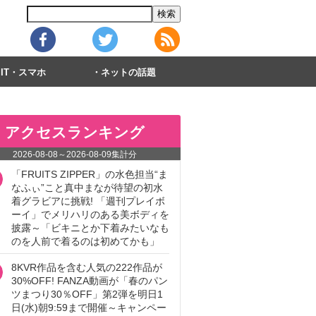
IT・スマホ
ネットの話題
アクセスランキング
2026-08-08
～
2026-08-09
集計分
「FRUITS ZIPPER」の水色担当“ま
なふぃ”こと真中まなが待望の初水
着グラビアに挑戦! 「週刊プレイボ
ーイ」でメリハリのある美ボディを
披露～「ビキニとか下着みたいなも
のを人前で着るのは初めてかも」
8KVR作品を含む人気の222作品が
30%OFF! FANZA動画が「春のパン
ツまつり30％OFF」第2弾を明日1
日(水)朝9:59まで開催～キャンペー