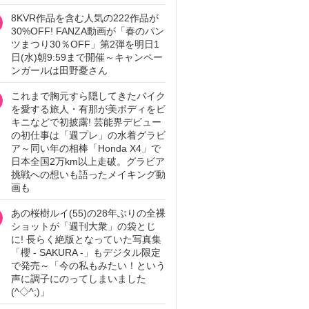
8KVR作品を含む人気の222作品が
30%OFF! FANZA動画が「春のパン
ツまつり30％OFF」第2弾を明日1
日(水)朝9:59まで開催～キャンペー
ンガールは田野憂さん
これまで胸元すら隠してきたバイク
を愛する旅人・有那が美ボディをビ
キニなどで初披露! 芸能界デビュー
の初仕事は「週プレ」の水着グラビ
ア～同い年の相棒「Honda X4」で
日本全国2万km以上走破。グラビア
挑戦への想いも語ったメイキング動
画も
あの桜樹ルイ(55)の28年ぶりの全裸
ショットが「週刊大衆」の袋とじ
に! 長らく絶版となっていた写真集
「櫻 - SAKURA -」もデジタル限定
で発売～「今の私もみたい！という
声に調子にのってしまいました
(^◇^;)」