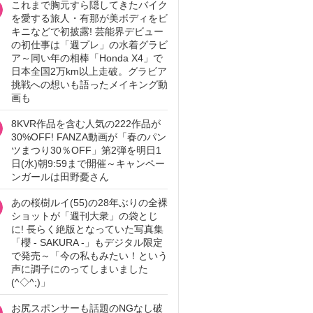
これまで胸元すら隠してきたバイク
を愛する旅人・有那が美ボディをビ
キニなどで初披露! 芸能界デビュー
の初仕事は「週プレ」の水着グラビ
ア～同い年の相棒「Honda X4」で
日本全国2万km以上走破。グラビア
挑戦への想いも語ったメイキング動
画も
8KVR作品を含む人気の222作品が
30%OFF! FANZA動画が「春のパン
ツまつり30％OFF」第2弾を明日1
日(水)朝9:59まで開催～キャンペー
ンガールは田野憂さん
あの桜樹ルイ(55)の28年ぶりの全裸
ショットが「週刊大衆」の袋とじ
に! 長らく絶版となっていた写真集
「櫻 - SAKURA -」もデジタル限定
で発売～「今の私もみたい！という
声に調子にのってしまいました
(^◇^;)」
お尻スポンサーも話題のNGなし破