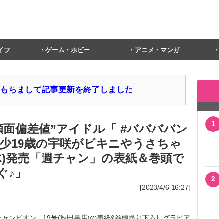
イフ
ゲーム・ホビー
アニメ・マンガ
1日をもちまして記事更新を終了しました
1
面偏差値”アイドル「 #ババババン
年少19歳の宇咲がビキニやうさちゃ
(木)発売「週チャン」の表紙＆巻頭で
ぐ♪」
2
[2023/4/6 16:27]
年チャンピオン」19号(秋田書店)の表紙&巻頭撮り下ろしグラビア