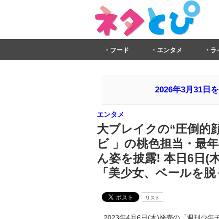
フード
エンタメ
ラ
2026年3月3
エンタメ
大ブレイクの“圧倒的顔
ビ 」の桃色担当・最
ん姿を披露! 本日6日
「美少女、ベールを脱
リスト
2023年4月6日(木)発売の「週刊少