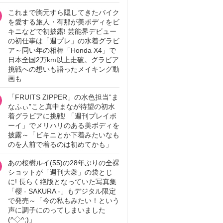
これまで胸元すら隠してきたバイク
を愛する旅人・有那が美ボディをビ
キニなどで初披露! 芸能界デビュー
の初仕事は「週プレ」の水着グラビ
ア～同い年の相棒「Honda X4」で
日本全国2万km以上走破。グラビア
挑戦への想いも語ったメイキング動
画も
「FRUITS ZIPPER」の水色担当“ま
なふぃ”こと真中まなが待望の初水
着グラビアに挑戦! 「週刊プレイボ
ーイ」でメリハリのある美ボディを
披露～「ビキニとか下着みたいなも
のを人前で着るのは初めてかも」
あの桜樹ルイ(55)の28年ぶりの全裸
ショットが「週刊大衆」の袋とじ
に! 長らく絶版となっていた写真集
「櫻 - SAKURA -」もデジタル限定
で発売～「今の私もみたい！という
声に調子にのってしまいました
(^◇^;)」