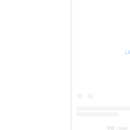
こ
宇咲（Usa）