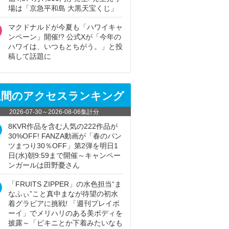
場は「京急平和島 大黒天宝くじ」
マクドナルドが今夏も「ハワイキャ
ンペーン」開催!? 公式Xが「今年の
ハワイは、いつもとちがう。」と投
稿して話題に
週間のアクセスランキング
2026-07-30
～
2026-08-06
集計分
8KVR作品を含む人気の222作品が
30%OFF! FANZA動画が「春のパン
ツまつり30％OFF」第2弾を明日1
日(水)朝9:59まで開催～キャンペー
ンガールは田野憂さん
「FRUITS ZIPPER」の水色担当“ま
なふぃ”こと真中まなが待望の初水
着グラビアに挑戦! 「週刊プレイボ
ーイ」でメリハリのある美ボディを
披露～「ビキニとか下着みたいなも