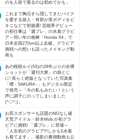
のを人前で着るのは初めてかも」
これまで胸元すら隠してきたバイク
を愛する旅人・有那が美ボディをビ
キニなどで初披露! 芸能界デビュー
の初仕事は「週プレ」の水着グラビ
ア～同い年の相棒「Honda X4」で
日本全国2万km以上走破。グラビア
挑戦への想いも語ったメイキング動
画も
あの桜樹ルイ(55)の28年ぶりの全裸
ショットが「週刊大衆」の袋とじ
に! 長らく絶版となっていた写真集
「櫻 - SAKURA -」もデジタル限定
で発売～「今の私もみたい！という
声に調子にのってしまいました
(^◇^;)」
お尻スポンサーも話題のNGなし破
天荒アイドル・鈴木Mob.が初グラ
ビアに挑戦! 「週プレ」に登場～
「人生初のグラビア!!!しかも5水着
も着てます」。撮影の裏側動画も公