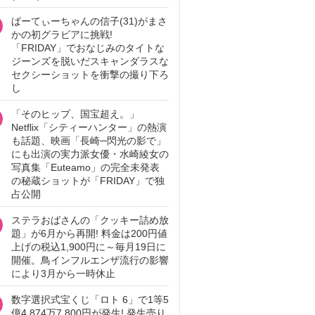
ぱーてぃーちゃんの信子(31)がまさ
かの初グラビアに挑戦!
「FRIDAY」でおなじみのタイトな
ジーンズを脱いだスキャンダラスな
セクシーショットを衝撃の撮り下ろ
し
「そのヒップ、国宝超え。」
Netflix「シティーハンター」の熱演
も話題、映画「長崎─閃光の影で」
にも出演の実力派女優・水崎綾女の
写真集「Euteamo」の完全未発表
の秘蔵ショットが「FRIDAY」で独
占公開
ステラおばさんの「クッキー詰め放
題」が6月から再開! 料金は200円値
上げの税込1,900円に～毎月19日に
開催。鳥インフルエンザ流行の影響
により3月から一時休止
数字選択式宝くじ「ロト 6」で1等5
億4,874万7,800円が発生! 発生売り