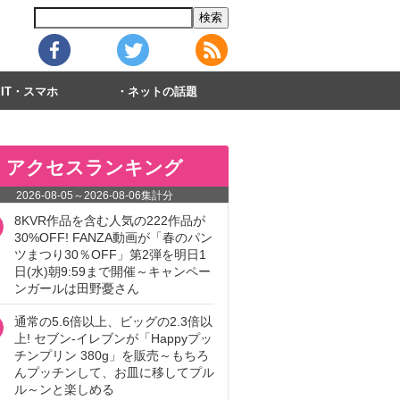
IT・スマホ
ネットの話題
アクセスランキング
2026-08-05
～
2026-08-06
集計分
8KVR作品を含む人気の222作品が
30%OFF! FANZA動画が「春のパン
ツまつり30％OFF」第2弾を明日1
日(水)朝9:59まで開催～キャンペー
ンガールは田野憂さん
通常の5.6倍以上、ビッグの2.3倍以
上! セブン‐イレブンが「Happyプッ
チンプリン 380g」を販売～もちろ
んプッチンして、お皿に移してプル
ル～ンと楽しめる