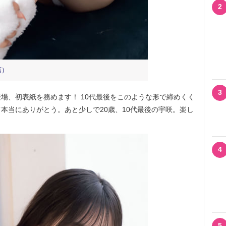
2
店）
3
、初表紙を務めます！ 10代最後をこのような形で締めくく
本当にありがとう。あと少しで20歳、10代最後の宇咲。楽し
。
4
5