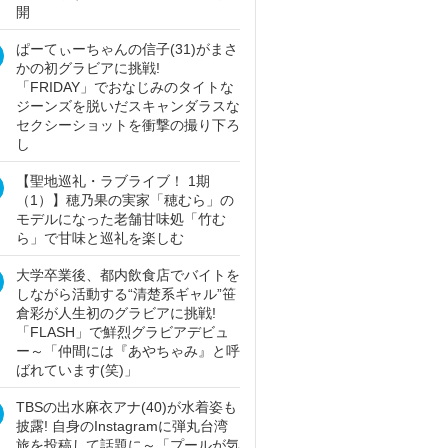
開
ぱーてぃーちゃんの信子(31)がまさ
かの初グラビアに挑戦!
「FRIDAY」でおなじみのタイトな
ジーンズを脱いだスキャンダラスな
セクシーショットを衝撃の撮り下ろ
し
【聖地巡礼・ラブライブ！ 1期
（1）】穂乃果の実家「穂むら」の
モデルになった老舗甘味処「竹む
ら」で甘味と巡礼を楽しむ
大学卒業後、都内飲食店でバイトを
しながら活動する“清楚系ギャル”笹
倉彩が人生初のグラビアに挑戦!
「FLASH」で鮮烈グラビアデビュ
ー～「仲間には『あやちゃみ』と呼
ばれています(笑)」
TBSの出水麻衣アナ(40)が水着姿も
披露! 自身のInstagramに弾丸台湾
旅を投稿して話題に～「プールが気