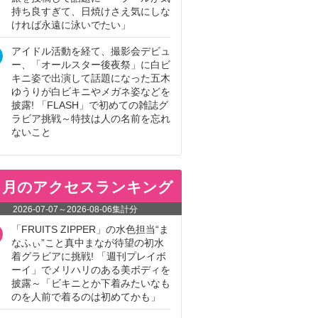
持ち良すぎて、日焼けさえ気にしな
ければ永遠に泳いでたい」
アイドル活動を経て、撮影会デビュ
ー、「オールスター後夜祭」に白ビ
キニ姿で出演して話題になった五木
ゆうりが白ビキニやメガネ姿などを
披露! 「FLASH」で初めての雑誌グ
ラビア挑戦～特技は人の名前を忘れ
ないこと
ヵ月のアクセスランキング
2026-07-07
～
2026-08-06
集計分
「FRUITS ZIPPER」の水色担当“ま
なふぃ”こと真中まなが待望の初水
着グラビアに挑戦! 「週刊プレイボ
ーイ」でメリハリのある美ボディを
披露～「ビキニとか下着みたいなも
のを人前で着るのは初めてかも」