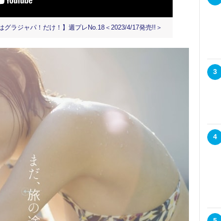
ラジャパ！だけ！】週プレNo.18＜2023/4/17発売!!＞
3
4
5