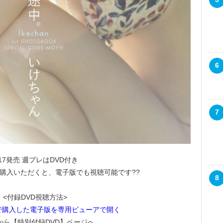
6
7
/17発売 週プレはDVD付き
購入いただくと、電子版でも視聴可能です??
8
<付録DVD視聴方法>
で購入した電子版を専用ビューアで開く
から【特別付録DVD】ページへ