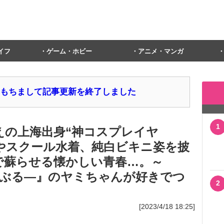
イフ
ゲーム・ホビー
アニメ・マンガ
1日をもちまして記事更新を終了しました
1
えの上海出身“神コスプレイヤ
服やスクール水着、純白ビキニ姿を披
場で蘇らせる懐かしい青春…。～
とらぶる―』のヤミちゃんが好きでつ
2
[2023/4/18 18:25]