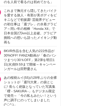
のを人前で着るのは初めてかも」
これまで胸元すら隠してきたバイク
を愛する旅人・有那が美ボディをビ
キニなどで初披露! 芸能界デビュー
の初仕事は「週プレ」の水着グラビ
ア～同い年の相棒「Honda X4」で
日本全国2万km以上走破。グラビア
挑戦への想いも語ったメイキング動
画も
8KVR作品を含む人気の222作品が
30%OFF! FANZA動画が「春のパン
ツまつり30％OFF」第2弾を明日1
日(水)朝9:59まで開催～キャンペー
ンガールは田野憂さん
あの桜樹ルイ(55)の28年ぶりの全裸
ショットが「週刊大衆」の袋とじ
に! 長らく絶版となっていた写真集
「櫻 - SAKURA -」もデジタル限定
で発売～「今の私もみたい！という
声に調子にのってしまいました
(^◇^;)」