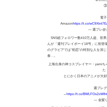
③
電子
Amazon
https://t.co/wC9Xtnt7E
— 週プレ@グ
SNS総フォロワー数410万人超、世界
んが「週刊プレイボーイ18号」に初登
のグラビアでは“初恋”の特別な人を演
春…。
上海出身の神コスプレイヤー・yamiち
た
とにかく日本のアニメが大好
週プレグ
→
https://t.co/BWLFOs2oWl
h
— 金髪りさ