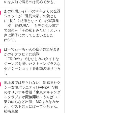
のを人前で着るのは初めてかも」
あの桜樹ルイ(55)の28年ぶりの全裸
ショットが「週刊大衆」の袋とじ
に! 長らく絶版となっていた写真集
「櫻 - SAKURA -」もデジタル限定
で発売～「今の私もみたい！という
声に調子にのってしまいました
(^◇^;)」
ぱーてぃーちゃんの信子(31)がまさ
かの初グラビアに挑戦!
「FRIDAY」でおなじみのタイトな
ジーンズを脱いだスキャンダラスな
セクシーショットを衝撃の撮り下ろ
し
地上波では見られない、新感覚セク
シー女優バラエティ! FANZA TV初
のオリジナル番組「東京スキャンダ
ルクラブ」が配信開始～うんぱい・
架乃ゆらなど出演。MCはみなみか
わ、ゲスト芸人にぱーてぃちゃん、
松崎克俊