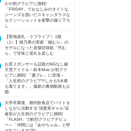
かの初グラビアに挑戦!
「FRIDAY」でおなじみのタイトな
ジーンズを脱いだスキャンダラスな
セクシーショットを衝撃の撮り下ろ
し
【聖地巡礼・ラブライブ！ 1期
（1）】穂乃果の実家「穂むら」の
モデルになった老舗甘味処「竹む
ら」で甘味と巡礼を楽しむ
お尻スポンサーも話題のNGなし破
天荒アイドル・鈴木Mob.が初グラ
ビアに挑戦! 「週プレ」に登場～
「人生初のグラビア!!!しかも5水着
も着てます」。撮影の裏側動画も公
開
大学卒業後、都内飲食店でバイトを
しながら活動する“清楚系ギャル”笹
倉彩が人生初のグラビアに挑戦!
「FLASH」で鮮烈グラビアデビュ
ー～「仲間には『あやちゃみ』と呼
ばれています(笑)」