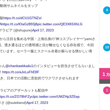
動画サムネイルをタップ
9
版
https://t.co/dCU1GTNZsI
A
https://t.co/lOaGzB93j8
pic.twitter.com/QE3XK5XhLG
ラビア (@shupure)
April 17, 2023
から注目を集める中国・上海出身の“神コスプレイヤー”yamiさ
場。透き通るほどの透明感と目が離せなくなる存在感で、今回
10
じています。セーラー服とスクール水着が蘇らせる懐かしい青
ゃん
@chanbaekkailu1
のインタビューを担当させてもらいまし
！
https://t.co/aJvLuFhE8F
1
き、日本での活動に意欲的でワクワクさせられます
1
ラビアのアザーカットも配信中
ttps://t.co/ZO78hFZycl
pic.twitter.com/UWZHp3ZEep
 (@sutekiend)
April 17, 2023