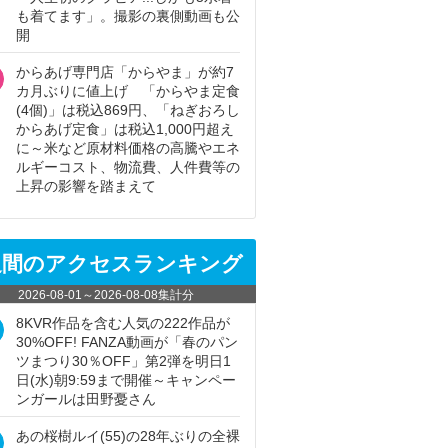
も着てます」。撮影の裏側動画も公
開
からあげ専門店「からやま」が約7
カ月ぶりに値上げ 「からやま定食
(4個)」は税込869円、「ねぎおろし
からあげ定食」は税込1,000円超え
に～米など原材料価格の高騰やエネ
ルギーコスト、物流費、人件費等の
上昇の影響を踏まえて
週間のアクセスランキング
2026-08-01
～
2026-08-08
集計分
8KVR作品を含む人気の222作品が
30%OFF! FANZA動画が「春のパン
ツまつり30％OFF」第2弾を明日1
日(水)朝9:59まで開催～キャンペー
ンガールは田野憂さん
あの桜樹ルイ(55)の28年ぶりの全裸