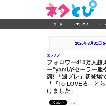
フード
エンタメ
ラ
2026年3月3
エンタメ
フォロワー410万人超
ー”yamiがセーラー
露! 「週プレ」初登
「『To LOVEる―
けました」
リスト