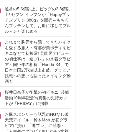
通常の5.6倍以上、ビッグの2.3倍以
上! セブン‐イレブンが「Happyプッ
チンプリン 380g」を販売～もちろ
んプッチンして、お皿に移してプル
ル～ンと楽しめる
これまで胸元すら隠してきたバイク
を愛する旅人・有那が美ボディをビ
キニなどで初披露! 芸能界デビュー
の初仕事は「週プレ」の水着グラビ
ア～同い年の相棒「Honda X4」で
日本全国2万km以上走破。グラビア
挑戦への想いも語ったメイキング動
画も
桜井日奈子が衝撃の初ビキニ! 芸能
活動10周年記念写真集の先行カッ
トが「FRIDAY」に掲載
お尻スポンサーも話題のNGなし破
天荒アイドル・鈴木Mob.が初グラ
ビアに挑戦! 「週プレ」に登場～
「人生初のグラビア!!!しかも5水着