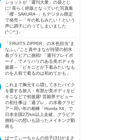
ショットが「週刊大衆」の袋とじ
に! 長らく絶版となっていた写真集
「櫻 - SAKURA -」もデジタル限定
で発売～「今の私もみたい！という
声に調子にのってしまいました
(^◇^;)」
「FRUITS ZIPPER」の水色担当“ま
なふぃ”こと真中まなが待望の初水
着グラビアに挑戦! 「週刊プレイボ
ーイ」でメリハリのある美ボディを
披露～「ビキニとか下着みたいなも
のを人前で着るのは初めてかも」
これまで胸元すら隠してきたバイク
を愛する旅人・有那が美ボディをビ
キニなどで初披露! 芸能界デビュー
の初仕事は「週プレ」の水着グラビ
ア～同い年の相棒「Honda X4」で
日本全国2万km以上走破。グラビア
挑戦への想いも語ったメイキング動
画も
ぱーてぃーちゃんの信子(31)がまさ