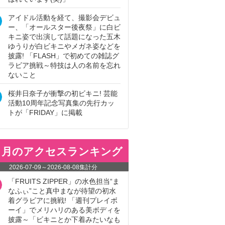
アイドル活動を経て、撮影会デビュ
ー、「オールスター後夜祭」に白ビ
キニ姿で出演して話題になった五木
ゆうりが白ビキニやメガネ姿などを
披露! 「FLASH」で初めての雑誌グ
ラビア挑戦～特技は人の名前を忘れ
ないこと
桜井日奈子が衝撃の初ビキニ! 芸能
活動10周年記念写真集の先行カッ
トが「FRIDAY」に掲載
ヵ月のアクセスランキング
2026-07-09
～
2026-08-08
集計分
「FRUITS ZIPPER」の水色担当“ま
なふぃ”こと真中まなが待望の初水
着グラビアに挑戦! 「週刊プレイボ
ーイ」でメリハリのある美ボディを
披露～「ビキニとか下着みたいなも