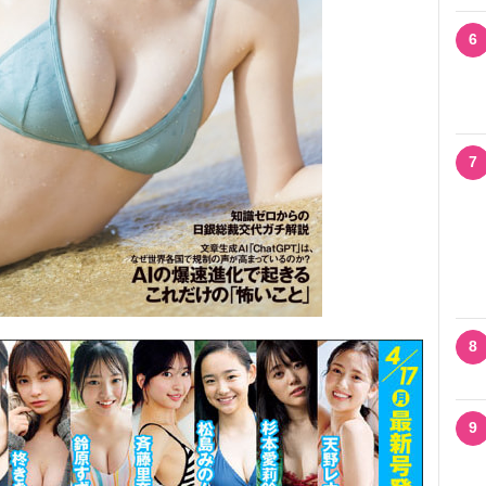
6
7
8
9