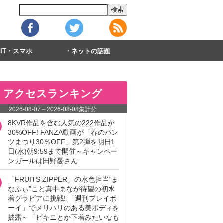
IT・スマホ
ネットの話題
アクセスランキング
2026-08-07
～
2026-08-08
集計分
8KVR作品を含む人気の222作品が
30%OFF! FANZA動画が「春のパン
ツまつり30％OFF」第2弾を明日1
日(水)朝9:59まで開催～キャンペー
ンガールは田野憂さん
「FRUITS ZIPPER」の水色担当“ま
なふぃ”こと真中まなが待望の初水
着グラビアに挑戦! 「週刊プレイボ
ーイ」でメリハリのある美ボディを
披露～「ビキニとか下着みたいなも