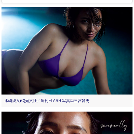
水崎綾女(C)光文社／週刊FLASH 写真◎三宮幹史