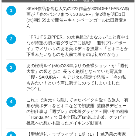
8KVR作品を含む人気の222作品が30%OFF! FANZA動
1
画が「春のパンツまつり30％OFF」第2弾を明日1日
(水)朝9:59まで開催～キャンペーンガールは田野憂さ
ん
「FRUITS ZIPPER」の水色担当“まなふぃ”こと真中ま
2
なが待望の初水着グラビアに挑戦! 「週刊プレイボー
イ」でメリハリのある美ボディを披露～「ビキニとか
下着みたいなものを人前で着るのは初めてかも」
あの桜樹ルイ(55)の28年ぶりの全裸ショットが「週刊
3
大衆」の袋とじに! 長らく絶版となっていた写真集
「櫻 - SAKURA -」もデジタル限定で発売～「今の私
もみたい！という声に調子にのってしまいました
(^◇^;)」
これまで胸元すら隠してきたバイクを愛する旅人・有
4
那が美ボディをビキニなどで初披露! 芸能界デビュー
の初仕事は「週プレ」の水着グラビア～同い年の相棒
「Honda X4」で日本全国2万km以上走破。グラビア
挑戦への想いも語ったメイキング動画も
【聖地巡礼・ラブライブ！ 1期（1）】穂乃果の実家
5