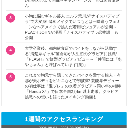
ん
小胸に悩むギャル芸人 エルフ荒川が“ナイスバディブ
3
ラ”で大変身! 薄めメイクでいつもとは一味違うフェミ
ニンなヘアメイクで挑んだ着用ビジュアルが公開～
PEACH JOHNが漫画「ナイスバディブラ恋物語」も
公開
大学卒業後、都内飲食店でバイトをしながら活動す
4
る“清楚系ギャル”笹倉彩が人生初のグラビアに挑戦!
「FLASH」で鮮烈グラビアデビュー～「仲間には『あ
やちゃみ』と呼ばれています(笑)」
これまで胸元すら隠してきたバイクを愛する旅人・有
5
那が美ボディをビキニなどで初披露! 芸能界デビュー
の初仕事は「週プレ」の水着グラビア～同い年の相棒
「Honda X4」で日本全国2万km以上走破。グラビア
挑戦への想いも語ったメイキング動画も
1週間のアクセスランキング
2026-08-02
～
2026-08-09
集計分