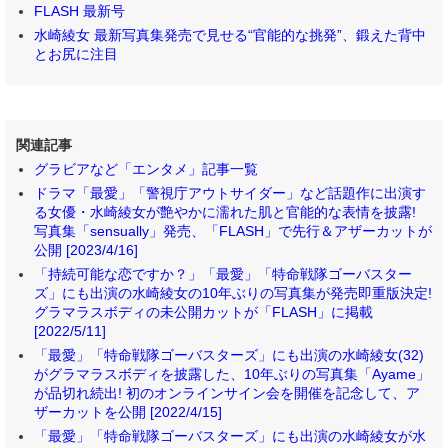
FLASH 最新号
水崎綾女 最新写真集発売で見せる“官能的な挑発”、鍛えた背中
とお尻に注目
関連記事
グラビアなど「エンタメ」記事一覧
ドラマ「最愛」「警視庁アウトサイダー」など話題作に出演す
る女優・水崎綾女が艶やかに濡れた肌と官能的な表情を披露!
写真集「sensually」発売、「FLASH」で先行＆アザーカットが
公開 [2023/4/16]
「持続可能な恋ですか？」「最愛」「特命戦隊ゴーバスター
ズ」にも出演の水崎綾女の10年ぶりの写真集が発売即重版決定!
グラマラスボディの未公開カットが「FLASH」に掲載
[2022/5/11]
「最愛」「特命戦隊ゴーバスターズ」にも出演の水崎綾女(32)
がグラマラスボディを披露した、10年ぶりの写真集「Ayame」
が品切れ続出! 初のオンラインサイン会を開催を記念して、ア
ザーカットを公開 [2022/4/15]
「最愛」「特命戦隊ゴーバスターズ」にも出演の水崎綾女が水