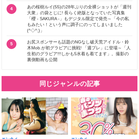
あの桜樹ルイ(55)の28年ぶりの全裸ショットが「週刊
4
大衆」の袋とじに! 長らく絶版となっていた写真集
「櫻 - SAKURA -」もデジタル限定で発売～「今の私
もみたい！という声に調子にのってしまいました
(^◇^;)」
お尻スポンサーも話題のNGなし破天荒アイドル・鈴
5
木Mob.が初グラビアに挑戦! 「週プレ」に登場～「人
生初のグラビア!!!しかも5水着も着てます」。撮影の
裏側動画も公開
同じジャンルの記事