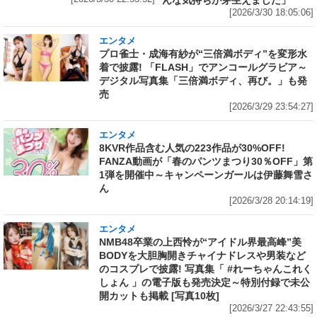
んな気持ちが芽生えました」
[2026/3/30 18:05:06]
エンタメ
プロ雀士・成海有紗が“三倍満ボディ”を変形水
着で披露! 「FLASH」でアンコールグラビア～
デジタル写真集「三倍満ボディ、再び。」も発
売
[2026/3/29 23:54:27]
エンタメ
8KVR作品含む人気の223作品が30%OFF!
FANZA動画が「春のパンツまつり30％OFF」第
1弾を開催中～キャンペーンガールは伊藤舞雪さ
ん
[2026/3/28 20:14:19]
エンタメ
NMB48卒業の上西怜が“アイドル界最高峰”美
BODYを大胆胸開きチャイナドレスや男装など
のコスプレで披露! 写真集「 #れーちゃんこれく
しょん 」の電子版も発売決定～特別付録で未公
開カットも掲載 [写真10枚]
[2026/3/27 22:43:55]