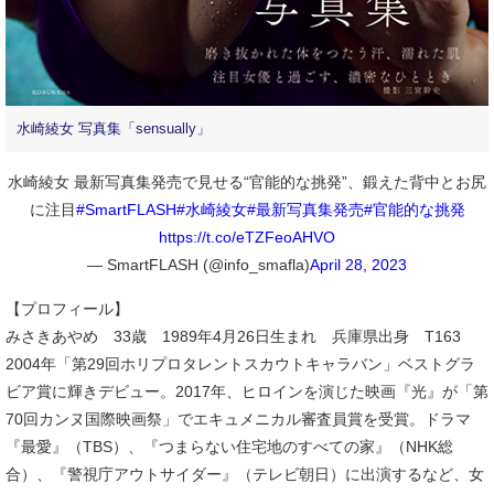
水崎綾女 写真集「sensually」
水崎綾女 最新写真集発売で見せる“官能的な挑発”、鍛えた背中とお尻
に注目
#SmartFLASH
#水崎綾女
#最新写真集発売
#官能的な挑発
https://t.co/eTZFeoAHVO
— SmartFLASH (@info_smafla)
April 28, 2023
【プロフィール】
みさきあやめ 33歳 1989年4月26日生まれ 兵庫県出身 T163
2004年「第29回ホリプロタレントスカウトキャラバン」ベストグラ
ビア賞に輝きデビュー。2017年、ヒロインを演じた映画『光』が「第
70回カンヌ国際映画祭」でエキュメニカル審査員賞を受賞。ドラマ
『最愛』（TBS）、『つまらない住宅地のすべての家』（NHK総
合）、『警視庁アウトサイダー』（テレビ朝日）に出演するなど、女