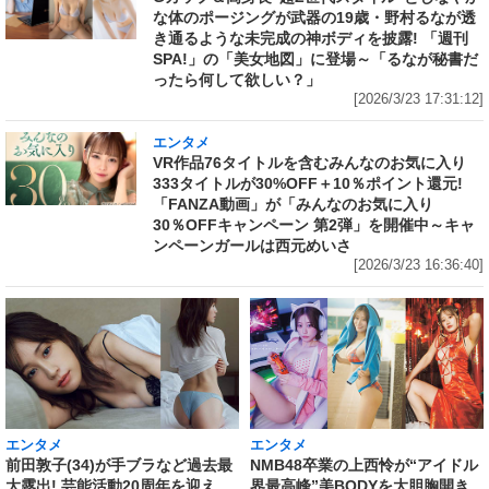
な体のポージングが武器の19歳・野村るなが透
き通るような未完成の神ボディを披露! 「週刊
SPA!」の「美女地図」に登場～「るなが秘書だ
ったら何して欲しい？」
[2026/3/23 17:31:12]
エンタメ
VR作品76タイトルを含むみんなのお気に入り
333タイトルが30%OFF＋10％ポイント還元!
「FANZA動画」が「みんなのお気に入り
30％OFFキャンペーン 第2弾」を開催中～キャ
ンペーンガールは西元めいさ
[2026/3/23 16:36:40]
エンタメ
エンタメ
前田敦子(34)が手ブラなど過去最
NMB48卒業の上西怜が“アイドル
大露出! 芸能活動20周年を迎え、
界最高峰”美BODYを大胆胸開き