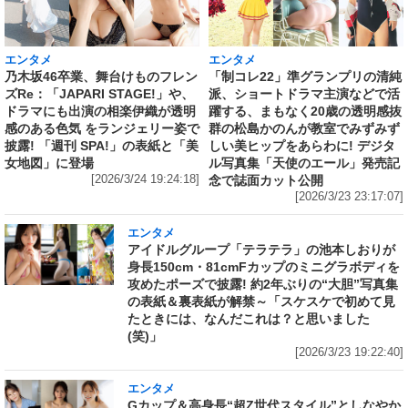
エンタメ
エンタメ
乃木坂46卒業、舞台けものフレン
「制コレ22」準グランプリの清純
ズRe：「JAPARI STAGE!」や、
派、ショートドラマ主演などで活
ドラマにも出演の相楽伊織が透明
躍する、まもなく20歳の透明感抜
感のある色気 をランジェリー姿で
群の松島かのんが教室でみずみず
披露! 「週刊 SPA!」の表紙と「美
しい美ヒップをあらわに! デジタ
女地図」に登場
ル写真集「天使のエール」発売記
[2026/3/24 19:24:18]
念で誌面カット公開
[2026/3/23 23:17:07]
エンタメ
アイドルグループ「テラテラ」の池本しおりが
身長150cm・81cmFカップのミニグラボディを
攻めたポーズで披露! 約2年ぶりの“大胆”写真集
の表紙＆裏表紙が解禁～「スケスケで初めて見
たときには、なんだこれは？と思いました
(笑)」
[2026/3/23 19:22:40]
エンタメ
Gカップ＆高身長“超Z世代スタイル”としなやか