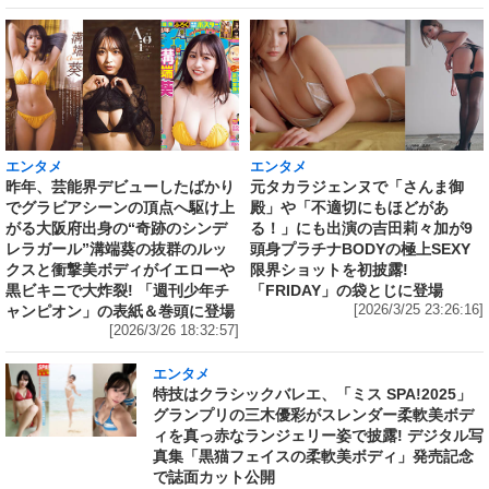
エンタメ
エンタメ
昨年、芸能界デビューしたばかり
元タカラジェンヌで「さんま御
でグラビアシーンの頂点へ駆け上
殿」や「不適切にもほどがあ
がる大阪府出身の“奇跡のシンデ
る！」にも出演の吉田莉々加が9
レラガール”溝端葵の抜群のルッ
頭身プラチナBODYの極上SEXY
クスと衝撃美ボディがイエローや
限界ショットを初披露!
黒ビキニで大炸裂! 「週刊少年チ
「FRIDAY」の袋とじに登場
ャンピオン」の表紙＆巻頭に登場
[2026/3/25 23:26:16]
[2026/3/26 18:32:57]
エンタメ
特技はクラシックバレエ、「ミス SPA!2025」
グランプリの三木優彩がスレンダー柔軟美ボデ
ィを真っ赤なランジェリー姿で披露! デジタル写
真集「黒猫フェイスの柔軟美ボディ」発売記念
で誌面カット公開