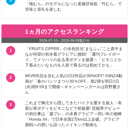
「穂むら」のモデルになった老舗甘味処「竹むら」で
甘味と巡礼を楽しむ
1ヵ月のアクセスランキング
2026-07-10
～
2026-08-09
集計分
「FRUITS ZIPPER」の水色担当“まなふぃ”こと真中ま
1
なが待望の初水着グラビアに挑戦! 「週刊プレイボー
イ」でメリハリのある美ボディを披露～「ビキニとか
下着みたいなものを人前で着るのは初めてかも」
8KVR作品を含む人気の222作品が30%OFF! FANZA動
2
画が「春のパンツまつり30％OFF」第2弾を明日1日
(水)朝9:59まで開催～キャンペーンガールは田野憂さ
ん
これまで胸元すら隠してきたバイクを愛する旅人・有
3
那が美ボディをビキニなどで初披露! 芸能界デビュー
の初仕事は「週プレ」の水着グラビア～同い年の相棒
「Honda X4」で日本全国2万km以上走破。グラビア
挑戦への想いも語ったメイキング動画も