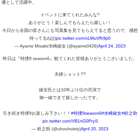
優として活躍中。
イベントに来てくれたみんな?
ありがとう！楽しんでもらえたら嬉しい！
今日から全国の皆さんにも写真集を見てもらえてると思うので、感想
待ってるね)))
pic.twitter.com/oLWuVfh9p0
— Ayame Misaki/水崎綾女 (@ayame0426)
April 24, 2023
昨日は『特捜9 season6』観てくれた皆様ありがとうございました。
夫婦ショット??
綾女氏とは10年ぶり位の共演で
御一緒できて嬉しかったです。
引き続き特捜9お楽しみ下さい！！
#特捜9season6
#水崎綾女
#鈴之助
pic.twitter.com/VB1nG0PryS
— 鈴之助 (@uhouhoiety)
April 20, 2023