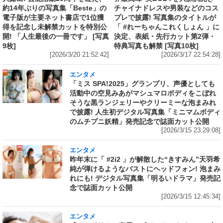
約14年ぶりの写真集「Beste」の
チャイナドレスや男装などのコス
電子版が主要ネット書店で1位獲
プレで披露! 写真集のタイトルが
得を記念し未解禁カットを特別公
「 #れーちゃんこれくしょん 」に
開! 「人生最後の一冊です」 [写真
決定、表紙・先行カット第2弾・
9枚]
特典写真も解禁 [写真10枚]
[2026/3/20 21:52:42]
[2026/3/17 22:54:28]
エンタメ
「ミス SPA!2025」グランプリ、声優としても
活動中の空見みあがマシュマロボディをこぼれ
そうな黒ランジェリーやクリーミーな泡まみれ
で披露! 人生初デジタル写真集「ミニマムボディ
のムチプニ妖精」発売記念で誌面カット公開
[2026/3/15 23:29:08]
エンタメ
昨年末に「 #2i2 」が解散した“きすみん”天羽希
純が弾けるようなバストにヘッドフォン! 泡まみ
れにも! デジタル写真集「明るいドラマ」発売記
念で誌面カット公開
[2026/3/15 12:45:34]
エンタメ