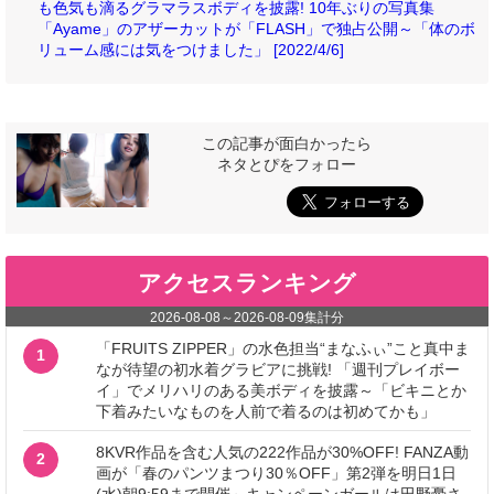
も色気も滴るグラマラスボディを披露! 10年ぶりの写真集
「Ayame」のアザーカットが「FLASH」で独占公開～「体のボ
リューム感には気をつけました」 [2022/4/6]
この記事が面白かったら
ネタとぴをフォロー
アクセスランキング
2026-08-08
～
2026-08-09
集計分
「FRUITS ZIPPER」の水色担当“まなふぃ”こと真中ま
1
なが待望の初水着グラビアに挑戦! 「週刊プレイボー
イ」でメリハリのある美ボディを披露～「ビキニとか
下着みたいなものを人前で着るのは初めてかも」
8KVR作品を含む人気の222作品が30%OFF! FANZA動
2
画が「春のパンツまつり30％OFF」第2弾を明日1日
(水)朝9:59まで開催～キャンペーンガールは田野憂さ