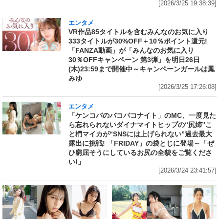
[2026/3/25 19:38:39]
エンタメ
VR作品85タイトルを含むみんなのお気に入り
333タイトルが30%OFF＋10％ポイント還元!
「FANZA動画」が「みんなのお気に入り
30％OFFキャンペーン 第3弾」を明日26日
(木)23:59まで開催中～キャンペーンガールは鳳
みゆ
[2026/3/25 17:26:08]
エンタメ
「ケンコバのバコバコナイト」のMC、一度見た
ら忘れられないダイナマイトヒップの“尻姉”こ
と椚マイカが“SNSには上げられない”過去最大
露出に挑戦! 「FRIDAY」の袋とじに登場～「ぜ
ひ窮屈そうにしているお尻の全貌をご覧くださ
い!」
[2026/3/24 23:41:57]