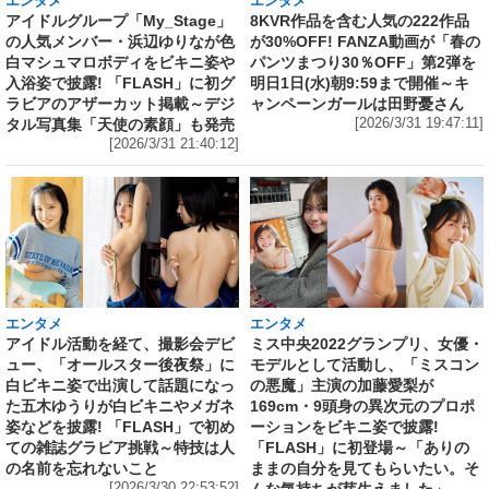
エンタメ
エンタメ
アイドルグループ「My_Stage」
8KVR作品を含む人気の222作品
の人気メンバー・浜辺ゆりなが色
が30%OFF! FANZA動画が「春の
白マシュマロボディをビキニ姿や
パンツまつり30％OFF」第2弾を
入浴姿で披露! 「FLASH」に初グ
明日1日(水)朝9:59まで開催～キ
ラビアのアザーカット掲載～デジ
ャンペーンガールは田野憂さん
タル写真集「天使の素顔」も発売
[2026/3/31 19:47:11]
[2026/3/31 21:40:12]
エンタメ
エンタメ
アイドル活動を経て、撮影会デビ
ミス中央2022グランプリ、女優・
ュー、「オールスター後夜祭」に
モデルとして活動し、「ミスコン
白ビキニ姿で出演して話題になっ
の悪魔」主演の加藤愛梨が
た五木ゆうりが白ビキニやメガネ
169cm・9頭身の異次元のプロポ
姿などを披露! 「FLASH」で初め
ーションをビキニ姿で披露!
ての雑誌グラビア挑戦～特技は人
「FLASH」に初登場～「ありの
の名前を忘れないこと
ままの自分を見てもらいたい。そ
[2026/3/30 22:53:52]