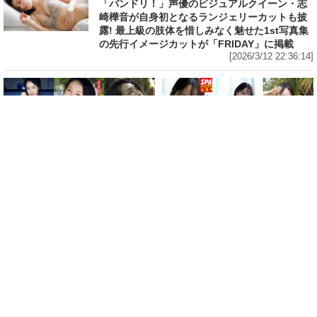
「バンドリ！」声優のビジュアルクイーン・志
崎樺音が自身初となるランジェリーカットも披
露! 最上級の肢体を惜しみなく魅せた1st写真集
の先行イメージカットが「FRIDAY」に掲載
[2026/3/12 22:36:14]
エンタメ
エンタメ
映画「冷たい熱帯魚」「恋の罪」
ミス SPA!2025グランプリ獲得、
で助演女優賞を受賞、2011年に園
歯科衛生士としての顔も持ち、コ
子温と結婚した神楽坂恵(44)が15
スプレイヤー＆撮影会モデルとし
年ぶりにIカップを披露した写真集
て活動中のるかが沖縄で豊満なバ
「はだいろ 遙」の完全未発表カッ
ストの白ビキニ姿を披露! 泡まみ
トが「FRIDAY」の袋とじに!
れにも! デジタル写真集「美ボデ
DVDが付録で税込780円
ィ歯科衛生士」発売記念で誌面カ
[2026/3/11 22:16:33]
ット公開
[2026/3/10 18:36:27]