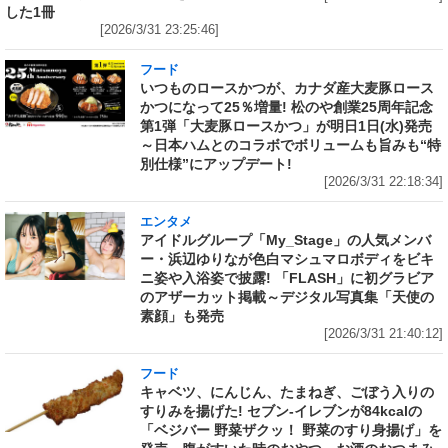
した1冊
[2026/3/31 23:25:46]
フード
いつものロースかつが、カナダ産大麦豚ロース
かつになって25％増量! 松のや創業25周年記念
第1弾「大麦豚ロースかつ」が明日1日(水)発売
～日本ハムとのコラボでボリュームも旨みも“特
別仕様”にアップデート!
[2026/3/31 22:18:34]
エンタメ
アイドルグループ「My_Stage」の人気メンバ
ー・浜辺ゆりなが色白マシュマロボディをビキ
ニ姿や入浴姿で披露! 「FLASH」に初グラビア
のアザーカット掲載～デジタル写真集「天使の
素顔」も発売
[2026/3/31 21:40:12]
フード
キャベツ、にんじん、たまねぎ、ごぼう入りの
すりみを揚げた! セブン‐イレブンが84kcalの
「ベジバー 野菜ザクッ！ 野菜のすり身揚げ」を