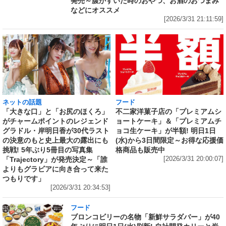
発売～腹がすいた時のおやつ、お酒のおつまみ
などにオススメ
[2026/3/31 21:11:59]
ネットの話題
フード
「大きな口」と「お尻のほくろ」
不二家洋菓子店の「プレミアムシ
がチャームポイントのレジェンド
ョートケーキ」＆「プレミアムチ
グラドル・岸明日香が30代ラスト
ョコ生ケーキ」が半額! 明日1日
の決意のもと史上最大の露出にも
(水)から3日間限定～お得な応援価
挑戦! 5年ぶり5冊目の写真集
格商品も販売中
「Trajectory」が発売決定～「誰
[2026/3/31 20:00:07]
よりもグラビアに向き合って来た
つもりです」
[2026/3/31 20:34:53]
フード
ブロンコビリーの名物「新鮮サラダバー」が40