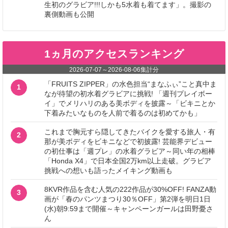
生初のグラビア!!!しかも5水着も着てます」。撮影の
裏側動画も公開
1ヵ月のアクセスランキング
2026-07-07
～
2026-08-06
集計分
「FRUITS ZIPPER」の水色担当“まなふぃ”こと真中ま
1
なが待望の初水着グラビアに挑戦! 「週刊プレイボー
イ」でメリハリのある美ボディを披露～「ビキニとか
下着みたいなものを人前で着るのは初めてかも」
これまで胸元すら隠してきたバイクを愛する旅人・有
2
那が美ボディをビキニなどで初披露! 芸能界デビュー
の初仕事は「週プレ」の水着グラビア～同い年の相棒
「Honda X4」で日本全国2万km以上走破。グラビア
挑戦への想いも語ったメイキング動画も
8KVR作品を含む人気の222作品が30%OFF! FANZA動
3
画が「春のパンツまつり30％OFF」第2弾を明日1日
(水)朝9:59まで開催～キャンペーンガールは田野憂さ
ん