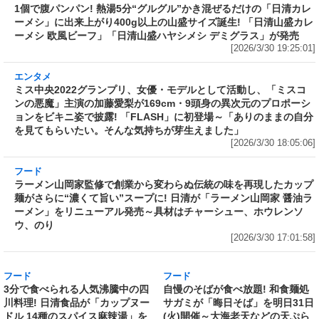
リンク飲み放題なら税込1,738円
姿などを披露! 「FLASH」で初め
[2026/3/30 23:45:36]
ての雑誌グラビア挑戦～特技は人
の名前を忘れないこと
[2026/3/30 22:53:52]
フード
1個で腹パンパン! 熱湯5分“グルグル”かき混ぜ
るだけの「日清カレーメシ」に出来上がり400g
以上の山盛サイズ誕生! 「日清山盛カレーメシ
欧風ビーフ」「日清山盛ハヤシメシ デミグラ
ス」が発売
[2026/3/30 19:25:01]
エンタメ
ミス中央2022グランプリ、女優・モデルとして
活動し、「ミスコンの悪魔」主演の加藤愛梨が
169cm・9頭身の異次元のプロポーションをビ
キニ姿で披露! 「FLASH」に初登場～「ありの
ままの自分を見てもらいたい。そんな気持ちが
芽生えました」
[2026/3/30 18:05:06]
フード
ラーメン山岡家監修で創業から変わらぬ伝統の