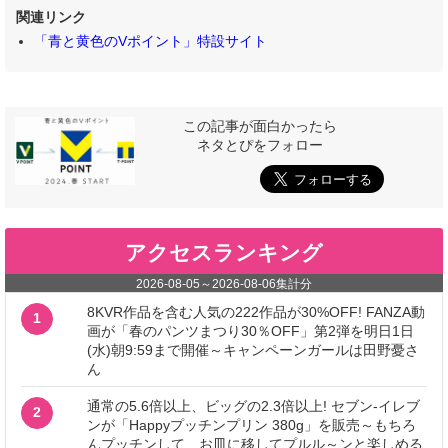
関連リンク
「青と黄色のVポイント」特設サイト
この記事が面白かったら
ネタとぴをフォロー
アクセスランキング
2026-08-05
～
2026-08-06
集計分
8KVR作品を含む人気の222作品が30%OFF! FANZA動
1
画が「春のパンツまつり30％OFF」第2弾を明日1日
(水)朝9:59まで開催～キャンペーンガールは田野憂さ
ん
通常の5.6倍以上、ビッグの2.3倍以上! セブン‐イレブ
2
ンが「Happyプッチンプリン 380g」を販売～もちろ
んプッチンして、お皿に移してプルル～ンと楽しめる