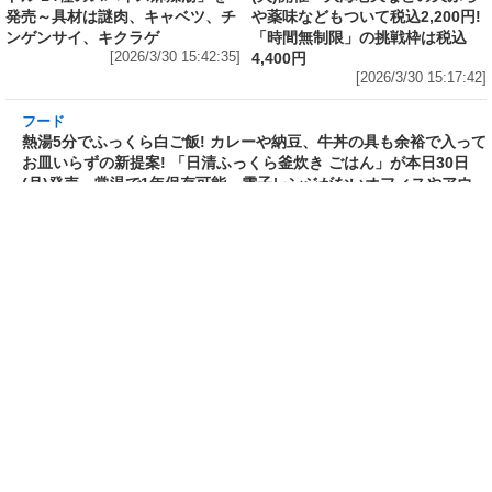
味を再現したカップ麺がさらに“濃くて旨い”ス
ープに! 日清が「ラーメン山岡家 醤油ラーメ
ン」をリニューアル発売～具材はチャーシュ
ー、ホウレンソウ、のり
[2026/3/30 17:01:58]
フード
フード
3分で食べられる人気沸騰中の四
自慢のそばが食べ放題! 和食麺処
川料理! 日清食品が「カップヌー
サガミが「晦日そば」を明日31日
ドル 14種のスパイス麻辣湯」を
(火)開催～大海老天などの天ぷら
発売～具材は謎肉、キャベツ、チ
や薬味などもついて税込2,200円!
ンゲンサイ、キクラゲ
「時間無制限」の挑戦枠は税込
[2026/3/30 15:42:35]
4,400円
[2026/3/30 15:17:42]
フード
熱湯5分でふっくら白ご飯! カレーや納豆、牛丼