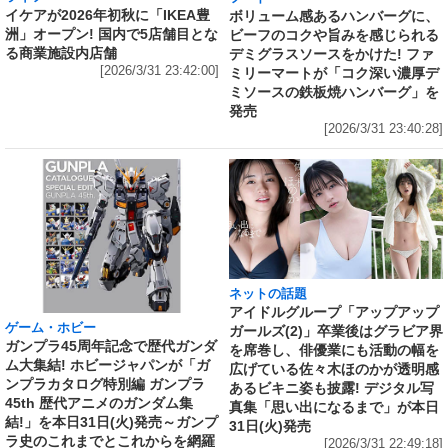
イケアが2026年初秋に「IKEA豊
ボリューム感あるハンバーグに、
洲」オープン! 国内で5店舗目とな
ビーフのコクや旨みを感じられる
る商業施設内店舗
デミグラスソースをかけた! ファ
[2026/3/31 23:42:00]
ミリーマートが「コク深い濃厚デ
ミソースの鉄板焼ハンバーグ」を
発売
[2026/3/31 23:40:28]
ネットの話題
アイドルグループ「アップアップ
ゲーム・ホビー
ガールズ(2)」卒業後はグラビア界
ガンプラ45周年記念で歴代ガンダ
を席巻し、俳優業にも活動の幅を
ム大集結! ホビージャパンが「ガ
広げている佐々木ほのかが透明感
ンプラカタログ特別編 ガンプラ
あるビキニ姿も披露! デジタル写
45th 歴代アニメのガンダム集
真集「思い出になるまで」が本日
結!」を本日31日(火)発売～ガンプ
31日(火)発売
ラ史のこれまでとこれからを網羅
[2026/3/31 22:49:18]