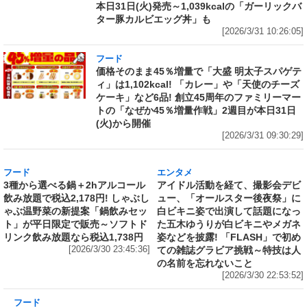
本日31日(火)発売～1,039kcalの「ガーリックバ
ター豚カルビエッグ丼」も
[2026/3/31 10:26:05]
フード
価格そのまま45％増量で「大盛 明太子スパゲテ
ィ」は1,102kcal! 「カレー」や「天使のチーズ
ケーキ」など6品! 創立45周年のファミリーマー
トの「なぜか45％増量作戦」2週目が本日31日
(火)から開催
[2026/3/31 09:30:29]
フード
エンタメ
3種から選べる鍋＋2hアルコール
アイドル活動を経て、撮影会デビ
飲み放題で税込2,178円! しゃぶし
ュー、「オールスター後夜祭」に
ゃぶ温野菜の新提案「鍋飲みセッ
白ビキニ姿で出演して話題になっ
ト」が平日限定で販売～ソフトド
た五木ゆうりが白ビキニやメガネ