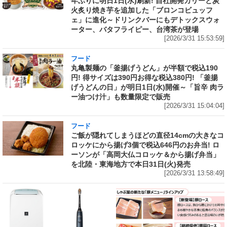
年ぶりに明日1日(水)刷新! 自社開発カリーと炭
火炙り焼き芋を追加した「ブロンコビュッフ
ェ」に進化～ドリンクバーにもデトックスウォ
ーター、バタフライピー、台湾茶が登場
[2026/3/31 15:53:59]
フード
丸亀製麺の「釜揚げうどん」が半額で税込190
円! 得サイズは390円お得な税込380円! 「釜揚
げうどんの日」が明日1日(水)開催～「旨辛 肉ラ
ー油つけ汁」も数量限定で販売
[2026/3/31 15:04:04]
フード
ご飯が隠れてしまうほどの直径14cmの大きなコ
ロッケにから揚げ3個で税込646円のお弁当! ロ
ーソンが「高岡大仏コロッケ＆から揚げ弁当」
を北陸・東海地方で本日31日(火)発売
[2026/3/31 13:58:49]