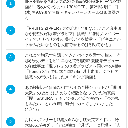
8KVR作品を含む人気の222作品が30%OFF! FANZA動
1
画が「春のパンツまつり30％OFF」第2弾を明日1日
(水)朝9:59まで開催～キャンペーンガールは田野憂さ
ん
「FRUITS ZIPPER」の水色担当“まなふぃ”こと真中ま
2
なが待望の初水着グラビアに挑戦! 「週刊プレイボー
イ」でメリハリのある美ボディを披露～「ビキニとか
下着みたいなものを人前で着るのは初めてかも」
これまで胸元すら隠してきたバイクを愛する旅人・有
3
那が美ボディをビキニなどで初披露! 芸能界デビュー
の初仕事は「週プレ」の水着グラビア～同い年の相棒
「Honda X4」で日本全国2万km以上走破。グラビア
挑戦への想いも語ったメイキング動画も
あの桜樹ルイ(55)の28年ぶりの全裸ショットが「週刊
4
大衆」の袋とじに! 長らく絶版となっていた写真集
「櫻 - SAKURA -」もデジタル限定で発売～「今の私
もみたい！という声に調子にのってしまいました
(^◇^;)」
お尻スポンサーも話題のNGなし破天荒アイドル・鈴
5
木Mob.が初グラビアに挑戦! 「週プレ」に登場～「人