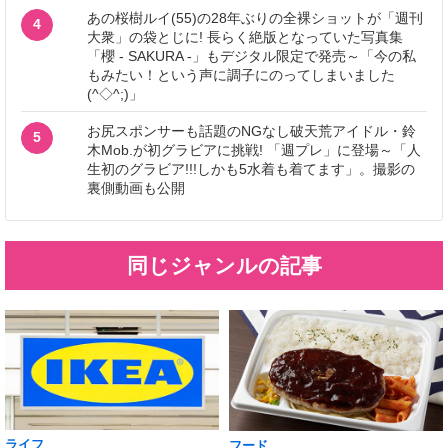
あの桜樹ルイ(55)の28年ぶりの全裸ショットが「週刊
4
大衆」の袋とじに! 長らく絶版となっていた写真集
「櫻 - SAKURA -」もデジタル限定で発売～「今の私
もみたい！という声に調子にのってしまいました
(^◇^;)」
お尻スポンサーも話題のNGなし破天荒アイドル・鈴
5
木Mob.が初グラビアに挑戦! 「週プレ」に登場～「人
生初のグラビア!!!しかも5水着も着てます」。撮影の
裏側動画も公開
同じジャンルの記事
ライフ
フード