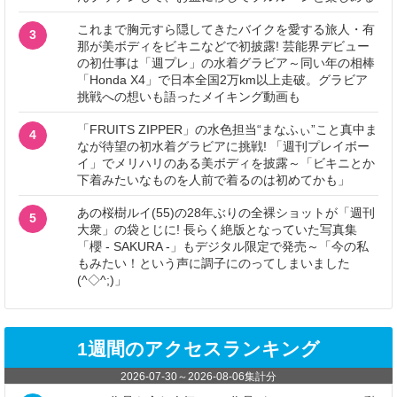
これまで胸元すら隠してきたバイクを愛する旅人・有
3
那が美ボディをビキニなどで初披露! 芸能界デビュー
の初仕事は「週プレ」の水着グラビア～同い年の相棒
「Honda X4」で日本全国2万km以上走破。グラビア
挑戦への想いも語ったメイキング動画も
「FRUITS ZIPPER」の水色担当“まなふぃ”こと真中ま
4
なが待望の初水着グラビアに挑戦! 「週刊プレイボー
イ」でメリハリのある美ボディを披露～「ビキニとか
下着みたいなものを人前で着るのは初めてかも」
あの桜樹ルイ(55)の28年ぶりの全裸ショットが「週刊
5
大衆」の袋とじに! 長らく絶版となっていた写真集
「櫻 - SAKURA -」もデジタル限定で発売～「今の私
もみたい！という声に調子にのってしまいました
(^◇^;)」
1週間のアクセスランキング
2026-07-30
～
2026-08-06
集計分