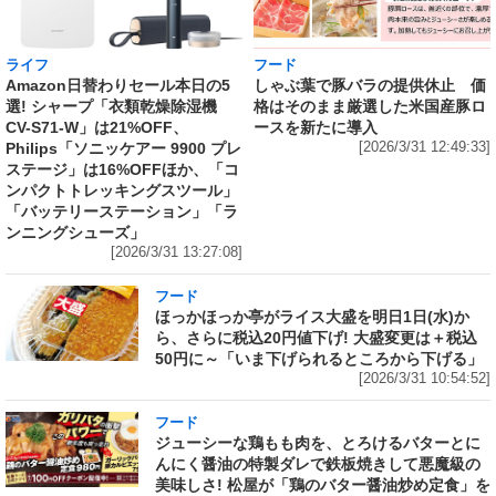
ライフ
フード
Amazon日替わりセール本日の5
しゃぶ葉で豚バラの提供休止 価
選! シャープ「衣類乾燥除湿機
格はそのまま厳選した米国産豚ロ
CV-S71-W」は21%OFF、
ースを新たに導入
Philips「ソニッケアー 9900 プレ
[2026/3/31 12:49:33]
ステージ」は16%OFFほか、「コ
ンパクトトレッキングスツール」
「バッテリーステーション」「ラ
ンニングシューズ」
[2026/3/31 13:27:08]
フード
ほっかほっか亭がライス大盛を明日1日(水)か
ら、さらに税込20円値下げ! 大盛変更は＋税込
50円に～「いま下げられるところから下げる」
[2026/3/31 10:54:52]
フード
ジューシーな鶏もも肉を、とろけるバターとに
んにく醤油の特製ダレで鉄板焼きして悪魔級の
美味しさ! 松屋が「鶏のバター醤油炒め定食」を