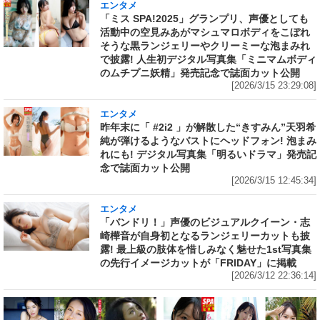
エンタメ
「ミス SPA!2025」グランプリ、声優としても
活動中の空見みあがマシュマロボディをこぼれ
そうな黒ランジェリーやクリーミーな泡まみれ
で披露! 人生初デジタル写真集「ミニマムボディ
のムチプニ妖精」発売記念で誌面カット公開
[2026/3/15 23:29:08]
エンタメ
昨年末に「 #2i2 」が解散した“きすみん”天羽希
純が弾けるようなバストにヘッドフォン! 泡まみ
れにも! デジタル写真集「明るいドラマ」発売記
念で誌面カット公開
[2026/3/15 12:45:34]
エンタメ
「バンドリ！」声優のビジュアルクイーン・志
崎樺音が自身初となるランジェリーカットも披
露! 最上級の肢体を惜しみなく魅せた1st写真集
の先行イメージカットが「FRIDAY」に掲載
[2026/3/12 22:36:14]