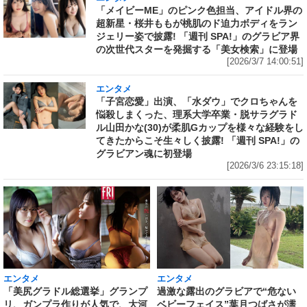
「メイビーME」のピンク色担当、アイドル界の
超新星・桜井ももが桃肌のド迫力ボディをラン
ジェリー姿で披露! 「週刊 SPA!」のグラビア界
の次世代スターを発掘する「美女検索」に登場
[2026/3/7 14:00:51]
エンタメ
「子宮恋愛」出演、「水ダウ」でクロちゃんを
悩殺しまくった、理系大学卒業・脱サラグラド
ル山田かな(30)が柔肌Gカップを様々な経験をし
てきたからこそ生々しく披露! 「週刊 SPA!」の
グラビアン魂に初登場
[2026/3/6 23:15:18]
エンタメ
エンタメ
「美尻グラドル総選挙」グランプ
過激な露出のグラビアで“危ない
リ、ガンプラ作りが人気で、大河
ベビーフェイス”葉月つばさが濡