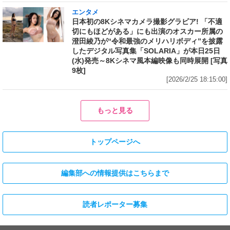
エンタメ
日本初の8Kシネマカメラ撮影グラビア! 「不適
切にもほどがある」にも出演のオスカー所属の
澄田綾乃が“令和最強のメリハリボディ”を披露
したデジタル写真集「SOLARIA」が本日25日
(水)発売～8Kシネマ風本編映像も同時展開 [写真
9枚]
[2026/2/25 18:15:00]
もっと見る
トップページへ
編集部への情報提供はこちらまで
読者レポーター募集