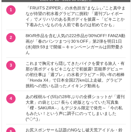
「FRUITS ZIPPER」の水色担当“まなふぃ”こと真中ま
1
なが待望の初水着グラビアに挑戦! 「週刊プレイボー
イ」でメリハリのある美ボディを披露～「ビキニとか
下着みたいなものを人前で着るのは初めてかも」
8KVR作品を含む人気の222作品が30%OFF! FANZA動
2
画が「春のパンツまつり30％OFF」第2弾を明日1日
(水)朝9:59まで開催～キャンペーンガールは田野憂さ
ん
これまで胸元すら隠してきたバイクを愛する旅人・有
3
那が美ボディをビキニなどで初披露! 芸能界デビュー
の初仕事は「週プレ」の水着グラビア～同い年の相棒
「Honda X4」で日本全国2万km以上走破。グラビア
挑戦への想いも語ったメイキング動画も
あの桜樹ルイ(55)の28年ぶりの全裸ショットが「週刊
4
大衆」の袋とじに! 長らく絶版となっていた写真集
「櫻 - SAKURA -」もデジタル限定で発売～「今の私
もみたい！という声に調子にのってしまいました
(^◇^;)」
お尻スポンサーも話題のNGなし破天荒アイドル・鈴
5