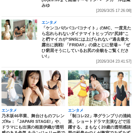
みゆ
[2026/3/25 17:26:08]
エンタメ
「ケンコバのバコバコナイト」のMC、一度見た
ら忘れられないダイナマイトヒップの“尻姉”こ
と椚マイカが“SNSには上げられない”過去最大
露出に挑戦! 「FRIDAY」の袋とじに登場～「ぜ
ひ窮屈そうにしているお尻の全貌をご覧くださ
い!」
[2026/3/24 23:41:57]
エンタメ
エンタメ
乃木坂46卒業、舞台けものフレン
「制コレ22」準グランプリの清純
ズRe：「JAPARI STAGE!」や、
派、ショートドラマ主演などで活
ドラマにも出演の相楽伊織が透明
躍する、まもなく20歳の透明感抜
感のある色気 をランジェリー姿で
群の松島かのんが教室でみずみず