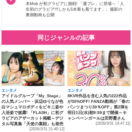
木Mob.が初グラビアに挑戦! 「週プレ」に登場～「人
生初のグラビア!!!しかも5水着も着てます」。撮影の
裏側動画も公開
同じジャンルの記事
エンタメ
エンタメ
アイドルグループ「My_Stage」
8KVR作品を含む人気の222作品
の人気メンバー・浜辺ゆりなが色
が30%OFF! FANZA動画が「春の
白マシュマロボディをビキニ姿や
パンツまつり30％OFF」第2弾を
入浴姿で披露! 「FLASH」に初グ
明日1日(水)朝9:59まで開催～キ
ラビアのアザーカット掲載～デジ
ャンペーンガールは田野憂さん
タル写真集「天使の素顔」も発売
[2026/3/31 19:47:11]
[2026/3/31 21:40:12]