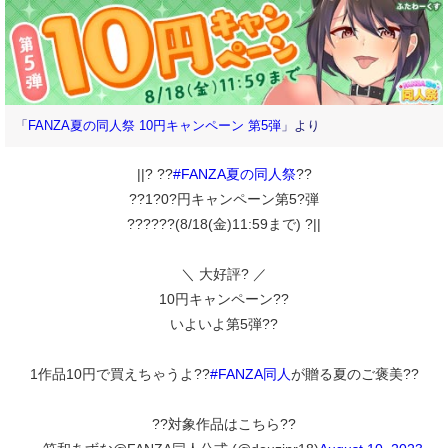
「
FANZA夏の同人祭 10円キャンペーン 第5弾
」より
||? ??
#FANZA夏の同人祭
??
??1?0?円キャンペーン第5?弾
??????(8/18(金)11:59まで) ?||
＼ 大好評? ／
10円キャンペーン??
いよいよ第5弾??
1作品10円で買えちゃうよ??
#FANZA同人
が贈る夏のご褒美??
??対象作品はこちら??