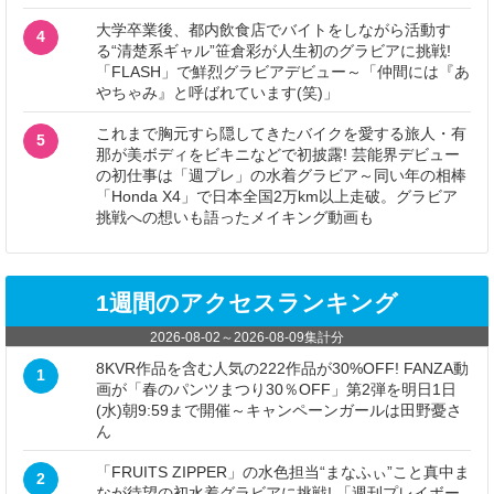
大学卒業後、都内飲食店でバイトをしながら活動す
4
る“清楚系ギャル”笹倉彩が人生初のグラビアに挑戦!
「FLASH」で鮮烈グラビアデビュー～「仲間には『あ
やちゃみ』と呼ばれています(笑)」
これまで胸元すら隠してきたバイクを愛する旅人・有
5
那が美ボディをビキニなどで初披露! 芸能界デビュー
の初仕事は「週プレ」の水着グラビア～同い年の相棒
「Honda X4」で日本全国2万km以上走破。グラビア
挑戦への想いも語ったメイキング動画も
1週間のアクセスランキング
2026-08-02
～
2026-08-09
集計分
8KVR作品を含む人気の222作品が30%OFF! FANZA動
1
画が「春のパンツまつり30％OFF」第2弾を明日1日
(水)朝9:59まで開催～キャンペーンガールは田野憂さ
ん
「FRUITS ZIPPER」の水色担当“まなふぃ”こと真中ま
2
なが待望の初水着グラビアに挑戦! 「週刊プレイボー