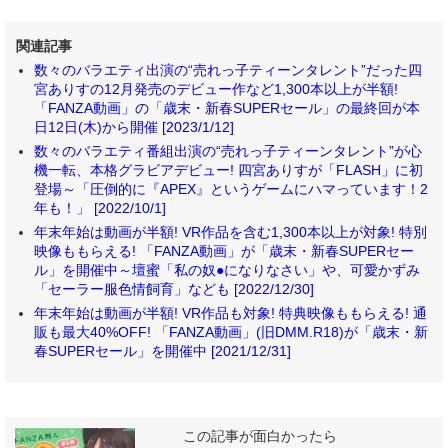
関連記事
数々のバラエティ出演の“売れっ子ティーンタレント”だった四
宮ありすの12月発売のデビュー作など1,300本以上が半額!
「FANZA動画」の「歳末・新春SUPERセール」の最終回が本
日12日(木)から開催 [2023/1/12]
数々のバラエティ番組出演の“売れっ子ティーンタレント”が心
機一転、本格グラビアデビュー! 四宮ありすが「FLASH」に初
登場～「圧倒的に『APEX』というゲームにハマっています！2
年も！」 [2022/10/1]
年末年始は動画が半額! VR作品を含む1,300本以上が対象! 特別
映像ももらえる! 「FANZA動画」が「歳末・新春SUPERセー
ル」を開催中～壇蜜「私の奴●になりなさい」や、可愛かずみ
「セーラー服色情飼育」なども [2022/12/30]
年末年始は動画が半額! VR作品も対象! 特典映像ももらえる! 通
販も最大40%OFF! 「FANZA動画」(旧DMM.R18)が「歳末・新
春SUPERセール」を開催中 [2021/12/31]
この記事が面白かったら