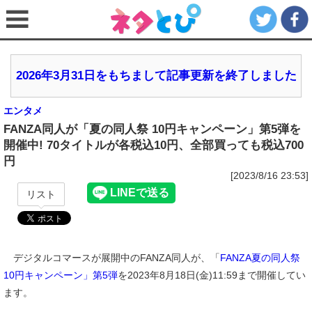
2026年3月31日をもちまして記事更新を終了しました
エンタメ
FANZA同人が「夏の同人祭 10円キャンペーン」第5弾を
開催中! 70タイトルが各税込10円、全部買っても税込700
円
[2023/8/16 23:53]
リスト
デジタルコマースが展開中のFANZA同人が、「
FANZA夏の同人祭
10円キャンペーン」第5弾
を2023年8月18日(金)11:59まで開催してい
ます。