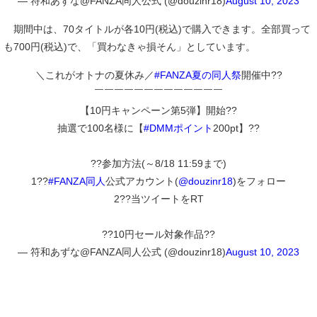
— 符和あずな@FANZA同人公式 (@douzinr18)
August 10, 2023
期間中は、70タイトルが各10円(税込)で購入できます。全部買って
も700円(税込)で、「買わなきゃ損そん」としています。
＼これがオトナの夏休み／
#FANZA夏の同人祭
開催中??
￣￣￣￣￣￣￣￣￣￣￣￣￣
【10円キャンペーン第5弾】開始??
抽選で100名様に【
#DMMポイント
200pt】??
??参加方法(～8/18 11:59まで)
1??
#FANZA同人
公式アカウント(
@douzinr18
)をフォロー
2??当ツイートをRT
??10円セール対象作品??
— 符和あずな@FANZA同人公式 (@douzinr18)
August 10, 2023