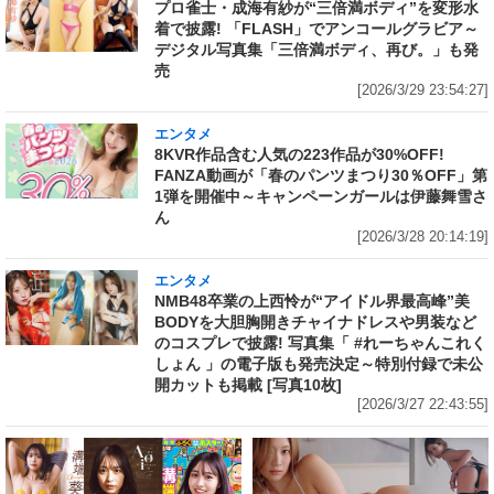
プロ雀士・成海有紗が“三倍満ボディ”を変形水
着で披露! 「FLASH」でアンコールグラビア～
デジタル写真集「三倍満ボディ、再び。」も発
売
[2026/3/29 23:54:27]
エンタメ
8KVR作品含む人気の223作品が30%OFF!
FANZA動画が「春のパンツまつり30％OFF」第
1弾を開催中～キャンペーンガールは伊藤舞雪さ
ん
[2026/3/28 20:14:19]
エンタメ
NMB48卒業の上西怜が“アイドル界最高峰”美
BODYを大胆胸開きチャイナドレスや男装など
のコスプレで披露! 写真集「 #れーちゃんこれく
しょん 」の電子版も発売決定～特別付録で未公
開カットも掲載 [写真10枚]
[2026/3/27 22:43:55]