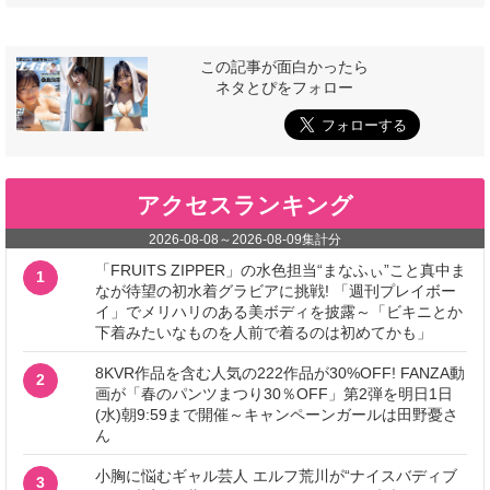
この記事が面白かったら
ネタとぴをフォロー
アクセスランキング
2026-08-08
～
2026-08-09
集計分
「FRUITS ZIPPER」の水色担当“まなふぃ”こと真中ま
1
なが待望の初水着グラビアに挑戦! 「週刊プレイボー
イ」でメリハリのある美ボディを披露～「ビキニとか
下着みたいなものを人前で着るのは初めてかも」
8KVR作品を含む人気の222作品が30%OFF! FANZA動
2
画が「春のパンツまつり30％OFF」第2弾を明日1日
(水)朝9:59まで開催～キャンペーンガールは田野憂さ
ん
小胸に悩むギャル芸人 エルフ荒川が“ナイスバディブ
3