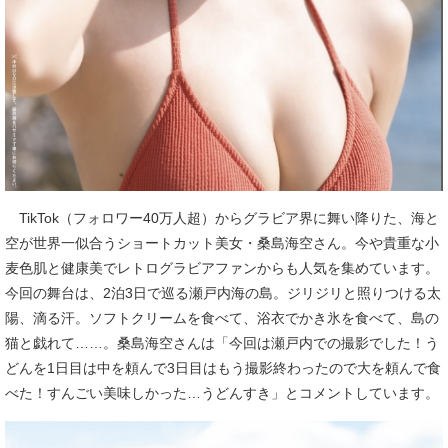
TikTok（フォロワー40万人超）からグラビア界に舞い降りた、海と
空が世界一似合うショートカット美女・桑島海空さん。今や貴重な小
麦色肌と健康美でレトログラビアファンからも人気を集めています。
今回の舞台は、2泊3日で巡る瀬戸内海の島。ジリジリと照りつける太
陽、滴る汗。ソフトクリームを食べて、浴衣でかき氷を食べて、島の
猫と戯れて……。桑島海空さんは「今回は瀬戸内での撮影でした！う
どんを1日目は中を頼んで3日目はもう撮影終わったので大を頼んで食
べた！すんごい美味しかった…うどんすき」とコメントしています。