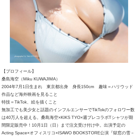
【プロフィール】
桑島海空（Miku KUWAJIMA）
2004年7月1日生まれ 東京都出身 身長150cm 趣味＝ハリウッド
作品など海外映画を見ること
特技＝TikTok、絵を描くこと
無加工でも美少女と話題のインフルエンサーでTikTokのフォロワー数
は40万人を超える。桑島海空×KIKS TYO×週プレコラボTシャツが期
間限定販売中！10月1日（日）まで注文受け付け中。出演予定の
Acting Space×オフィスリコ×ISAWO BOOKSTORE公演『獄窓の雪－