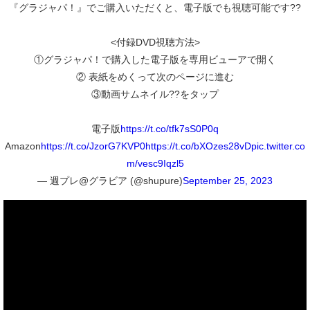
『グラジャパ！』でご購入いただくと、電子版でも視聴可能です??
<付録DVD視聴方法>
①グラジャパ！で購入した電子版を専用ビューアで開く
② 表紙をめくって次のページに進む
③動画サムネイル??をタップ
電子版
https://t.co/tfk7sS0P0q
Amazon
https://t.co/JzorG7KVP0
https://t.co/bXOzes28vD
pic.twitter.co
m/vesc9Iqzl5
— 週プレ@グラビア (@shupure)
September 25, 2023