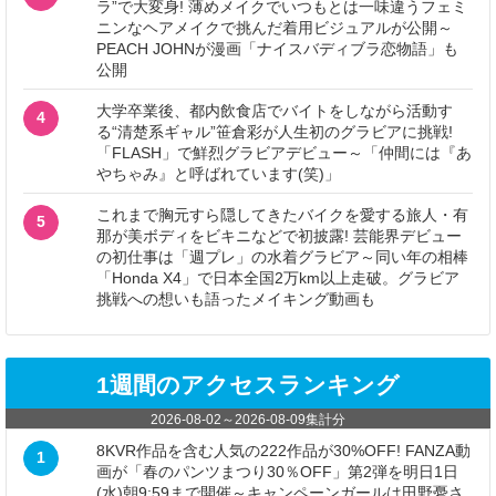
ラ”で大変身! 薄めメイクでいつもとは一味違うフェミ
ニンなヘアメイクで挑んだ着用ビジュアルが公開～
PEACH JOHNが漫画「ナイスバディブラ恋物語」も
公開
大学卒業後、都内飲食店でバイトをしながら活動す
4
る“清楚系ギャル”笹倉彩が人生初のグラビアに挑戦!
「FLASH」で鮮烈グラビアデビュー～「仲間には『あ
やちゃみ』と呼ばれています(笑)」
これまで胸元すら隠してきたバイクを愛する旅人・有
5
那が美ボディをビキニなどで初披露! 芸能界デビュー
の初仕事は「週プレ」の水着グラビア～同い年の相棒
「Honda X4」で日本全国2万km以上走破。グラビア
挑戦への想いも語ったメイキング動画も
1週間のアクセスランキング
2026-08-02
～
2026-08-09
集計分
8KVR作品を含む人気の222作品が30%OFF! FANZA動
1
画が「春のパンツまつり30％OFF」第2弾を明日1日
(水)朝9:59まで開催～キャンペーンガールは田野憂さ