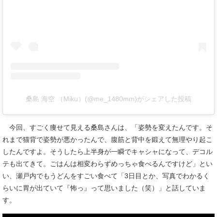
桑島 海空 （Miku）(@me_1480mm)がシェアした投稿
今回、すごく痩せて見える桑島さんは、「姿勢を変えたんです。そ
れまで猫背で姿勢が悪かったんで、腹筋と背中を鍛えて無理やり起こ
したんですよ。そうしたら上半身が一瞬でキャシャになって、デコル
テも出てきて。ごはんは相変わらずめっちゃ食べるんですけど」とい
い、瀬戸内でもうどんをすごい食べて「3日目とか、写真でわかるく
らいに胃が出ていて『怖っ』って思いました（笑）」と話していま
す。