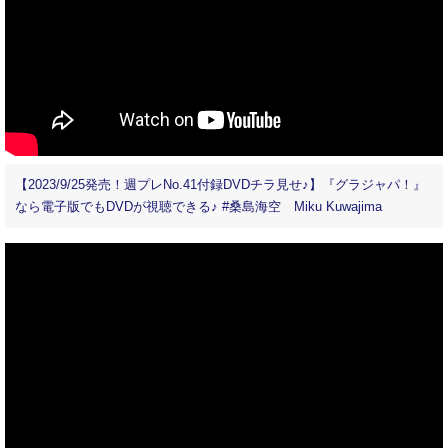
【2023/9/25発売！週プレNo.41付録DVDチラ見せ♪】『グラジャパ！』
なら電子版でもDVDが視聴できる♪ #桑島海空 Miku Kuwajima