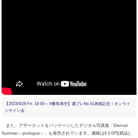
【2023/9/29 Fri. 18:00～ #桑島海空】週プレNo.41表紙記念！オンライ
ンサイン会
また、アザーカットをパッケージしたデジタル写真集「Eternal
Summer～prologue～」も発売されています。価格は5５0円(税込)。