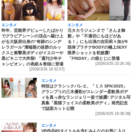
エンタメ
エンタメ
昨年、芸能界デビューしたばかり
元タカラジェンヌで「さんま御
でグラビアシーンの頂点へ駆け上
殿」や「不適切にもほどがあ
がる大阪府出身の“奇跡のシンデ
る！」にも出演の吉田莉々加が9
レラガール”溝端葵の抜群のルッ
頭身プラチナBODYの極上SEXY
クスと衝撃美ボディがイエローや
限界ショットを初披露!
黒ビキニで大炸裂! 「週刊少年チ
「FRIDAY」の袋とじに登場
ャンピオン」の表紙＆巻頭に登場
[2026/3/25 23:26:16]
[2026/3/26 18:32:57]
エンタメ
特技はクラシックバレエ、「ミス SPA!2025」
グランプリの三木優彩がスレンダー柔軟美ボデ
ィを真っ赤なランジェリー姿で披露! デジタル写
真集「黒猫フェイスの柔軟美ボディ」発売記念
で誌面カット公開
[2026/3/25 19:38:39]
エンタメ
VR作品85タイトルを含むみんなのお気に入り