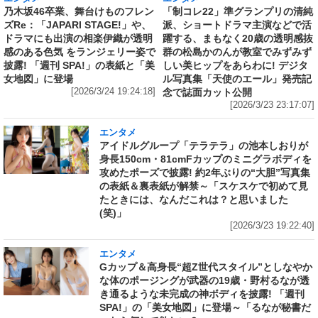
乃木坂46卒業、舞台けものフレン
「制コレ22」準グランプリの清純
ズRe：「JAPARI STAGE!」や、
派、ショートドラマ主演などで活
ドラマにも出演の相楽伊織が透明
躍する、まもなく20歳の透明感抜
感のある色気 をランジェリー姿で
群の松島かのんが教室でみずみず
披露! 「週刊 SPA!」の表紙と「美
しい美ヒップをあらわに! デジタ
女地図」に登場
ル写真集「天使のエール」発売記
[2026/3/24 19:24:18]
念で誌面カット公開
[2026/3/23 23:17:07]
エンタメ
アイドルグループ「テラテラ」の池本しおりが
身長150cm・81cmFカップのミニグラボディを
攻めたポーズで披露! 約2年ぶりの“大胆”写真集
の表紙＆裏表紙が解禁～「スケスケで初めて見
たときには、なんだこれは？と思いました
(笑)」
[2026/3/23 19:22:40]
エンタメ
Gカップ＆高身長“超Z世代スタイル”としなやか
な体のポージングが武器の19歳・野村るなが透
き通るような未完成の神ボディを披露! 「週刊
SPA!」の「美女地図」に登場～「るなが秘書だ