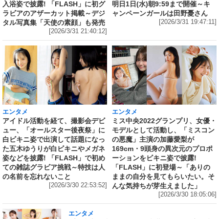
入浴姿で披露! 「FLASH」に初グ
明日1日(水)朝9:59まで開催～キ
ラビアのアザーカット掲載～デジ
ャンペーンガールは田野憂さん
タル写真集「天使の素顔」も発売
[2026/3/31 19:47:11]
[2026/3/31 21:40:12]
エンタメ
エンタメ
アイドル活動を経て、撮影会デビ
ミス中央2022グランプリ、女優・
ュー、「オールスター後夜祭」に
モデルとして活動し、「ミスコン
白ビキニ姿で出演して話題になっ
の悪魔」主演の加藤愛梨が
た五木ゆうりが白ビキニやメガネ
169cm・9頭身の異次元のプロポ
姿などを披露! 「FLASH」で初め
ーションをビキニ姿で披露!
ての雑誌グラビア挑戦～特技は人
「FLASH」に初登場～「ありの
の名前を忘れないこと
ままの自分を見てもらいたい。そ
[2026/3/30 22:53:52]
んな気持ちが芽生えました」
[2026/3/30 18:05:06]
エンタメ