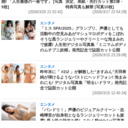
開! 「人生最後の一冊です」 [写真
決定、表紙・先行カット第2弾・
9枚]
特典写真も解禁 [写真10枚]
[2026/3/20 21:52:42]
[2026/3/17 22:54:28]
エンタメ
「ミス SPA!2025」グランプリ、声優としても
活動中の空見みあがマシュマロボディをこぼれ
そうな黒ランジェリーやクリーミーな泡まみれ
で披露! 人生初デジタル写真集「ミニマムボディ
のムチプニ妖精」発売記念で誌面カット公開
[2026/3/15 23:29:08]
エンタメ
昨年末に「 #2i2 」が解散した“きすみん”天羽希
純が弾けるようなバストにヘッドフォン! 泡まみ
れにも! デジタル写真集「明るいドラマ」発売記
念で誌面カット公開
[2026/3/15 12:45:34]
エンタメ
「バンドリ！」声優のビジュアルクイーン・志
崎樺音が自身初となるランジェリーカットも披
露! 最上級の肢体を惜しみなく魅せた1st写真集
の先行イメージカットが「FRIDAY」に掲載