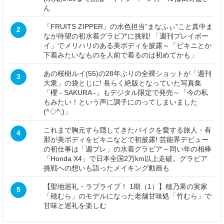
ん
「FRUITS ZIPPER」の水色担当“まなふぃ”こと真中ま
2
なが待望の初水着グラビアに挑戦! 「週刊プレイボー
イ」でメリハリのある美ボディを披露～「ビキニとか
下着みたいなものを人前で着るのは初めてかも」
あの桜樹ルイ(55)の28年ぶりの全裸ショットが「週刊
3
大衆」の袋とじに! 長らく絶版となっていた写真集
「櫻 - SAKURA -」もデジタル限定で発売～「今の私
もみたい！という声に調子にのってしまいました
(^◇^;)」
これまで胸元すら隠してきたバイクを愛する旅人・有
4
那が美ボディをビキニなどで初披露! 芸能界デビュー
の初仕事は「週プレ」の水着グラビア～同い年の相棒
「Honda X4」で日本全国2万km以上走破。グラビア
挑戦への想いも語ったメイキング動画も
【聖地巡礼・ラブライブ！ 1期（1）】穂乃果の実家
5
「穂むら」のモデルになった老舗甘味処「竹むら」で
甘味と巡礼を楽しむ