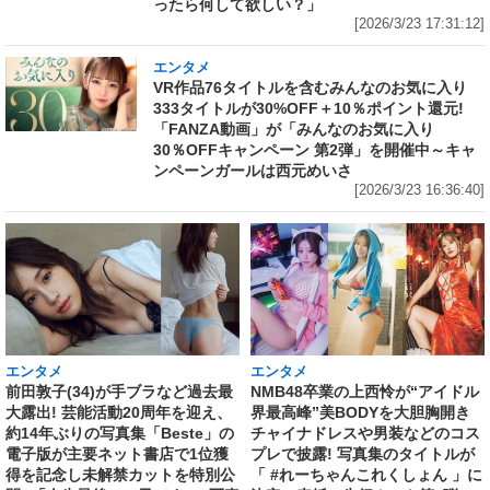
ったら何して欲しい？」
[2026/3/23 17:31:12]
エンタメ
VR作品76タイトルを含むみんなのお気に入り
333タイトルが30%OFF＋10％ポイント還元!
「FANZA動画」が「みんなのお気に入り
30％OFFキャンペーン 第2弾」を開催中～キャ
ンペーンガールは西元めいさ
[2026/3/23 16:36:40]
エンタメ
エンタメ
前田敦子(34)が手ブラなど過去最
NMB48卒業の上西怜が“アイドル
大露出! 芸能活動20周年を迎え、
界最高峰”美BODYを大胆胸開き
約14年ぶりの写真集「Beste」の
チャイナドレスや男装などのコス
電子版が主要ネット書店で1位獲
プレで披露! 写真集のタイトルが
得を記念し未解禁カットを特別公
「 #れーちゃんこれくしょん 」に