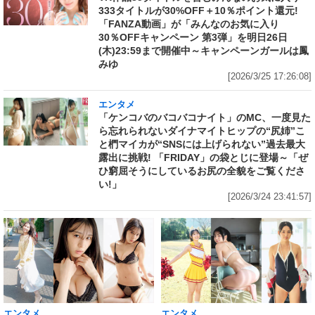
333タイトルが30%OFF＋10％ポイント還元!
「FANZA動画」が「みんなのお気に入り
30％OFFキャンペーン 第3弾」を明日26日
(木)23:59まで開催中～キャンペーンガールは鳳
みゆ
[2026/3/25 17:26:08]
エンタメ
「ケンコバのバコバコナイト」のMC、一度見た
ら忘れられないダイナマイトヒップの“尻姉”こ
と椚マイカが“SNSには上げられない”過去最大
露出に挑戦! 「FRIDAY」の袋とじに登場～「ぜ
ひ窮屈そうにしているお尻の全貌をご覧くださ
い!」
[2026/3/24 23:41:57]
エンタメ
エンタメ