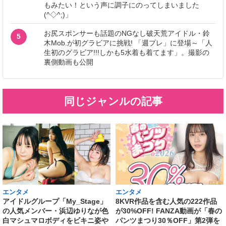
もみたい！という声に調子にのってしまいました
(^◇^;)」
お尻スポンサーも話題のNGなし破天荒アイドル・鈴
5
木Mob.が初グラビアに挑戦! 「週プレ」に登場～「人
生初のグラビア!!!しかも5水着も着てます」。撮影の
裏側動画も公開
同じジャンルの記事
エンタメ
エンタメ
アイドルグループ「My_Stage」
8KVR作品を含む人気の222作品
の人気メンバー・浜辺ゆりなが色
が30%OFF! FANZA動画が「春の
白マシュマロボディをビキニ姿や
パンツまつり30％OFF」第2弾を