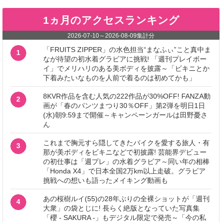
1ヵ月のアクセスランキング
2026-07-10
～
2026-08-09
集計分
「FRUITS ZIPPER」の水色担当“まなふぃ”こと真中ま
1
なが待望の初水着グラビアに挑戦! 「週刊プレイボー
イ」でメリハリのある美ボディを披露～「ビキニとか
下着みたいなものを人前で着るのは初めてかも」
8KVR作品を含む人気の222作品が30%OFF! FANZA動
2
画が「春のパンツまつり30％OFF」第2弾を明日1日
(水)朝9:59まで開催～キャンペーンガールは田野憂さ
ん
これまで胸元すら隠してきたバイクを愛する旅人・有
3
那が美ボディをビキニなどで初披露! 芸能界デビュー
の初仕事は「週プレ」の水着グラビア～同い年の相棒
「Honda X4」で日本全国2万km以上走破。グラビア
挑戦への想いも語ったメイキング動画も
あの桜樹ルイ(55)の28年ぶりの全裸ショットが「週刊
4
大衆」の袋とじに! 長らく絶版となっていた写真集
「櫻 - SAKURA -」もデジタル限定で発売～「今の私