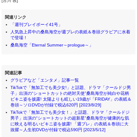
[古川 敦]
関連リンク
「週刊プレイボーイ41号」
人気急上昇中の桑島海空が週プレの表紙＆巻頭グラビアに水着
で登場！
桑島海空「Eternal Summer～prologue～」
関連記事
グラビアなど「エンタメ」記事一覧
TikTokで「無加工でも美少女!」と話題、ドラマ「クールドジ男
子」出演の“ショートカットの絶対天使”桑島海空が純白や花柄
ビキニ姿を披露! 太陽よりも眩しい19歳が「FRIDAY」の表紙＆
巻頭～ソロDVDが付録で税込620円 [2023/8/29]
TikTokで「無加工でも美少女！」と話題、ドラマ「クールドジ
男子」出演の“ショートカットの超新星”桑島海空が健康的な肌
に映える明るいビキニ姿を披露! 「週プレ」の表紙＆巻頭に大
抜擢～人生初DVDが付録で税込590円 [2023/5/12]